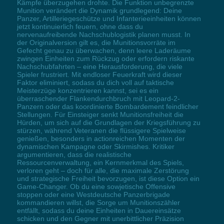
Kämpfe überzugehen drohte. Die Funktion unbegrenzte
Munition verändert die Dynamik grundlegend: Deine
Panzer, Artilleriegeschütze und Infanterieeinheiten können
jetzt kontinuierlich feuern, ohne dass du
nervenaufreibende Nachschublogistik planen musst. In
der Originalversion gilt es, die Munitionsvorräte im
Gefecht genau zu überwachen, denn leere Laderäume
zwingen Einheiten zum Rückzug oder erfordern riskante
Nachschubfahrten – eine Herausforderung, die viele
Spieler frustriert. Mit endloser Feuerkraft wird dieser
Faktor eliminiert, sodass du dich voll auf taktische
Meisterzüge konzentrieren kannst, sei es ein
überraschender Flankendurchbruch mit Leopard-2-
Panzern oder das koordinierte Bombardement feindlicher
Stellungen. Für Einsteiger senkt Munitionsfreiheit die
Hürden, um sich auf die Grundlagen der Kriegsführung zu
stürzen, während Veteranen die flüssigere Spielweise
genießen, besonders in actionreichen Momenten der
dynamischen Kampagne oder Skirmishes. Kritiker
argumentieren, dass die realistische
Ressourcenverwaltung, ein Kernmerkmal des Spiels,
verloren geht – doch für alle, die maximale Zerstörung
und strategische Freiheit bevorzugen, ist diese Option ein
Game-Changer. Ob du eine sowjetische Offensive
stoppen oder eine Westdeutsche Panzerbrigade
kommandieren willst, die Sorge um Munitionszähler
entfällt, sodass du deine Einheiten in Dauereinsätze
schicken und den Gegner mit unerbittlicher Präzision