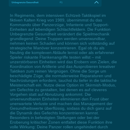
Unbegrenzte Gesundheit
F1
In Regiments, dem intensiven Echtzeit-Taktikspiel im
fiktiven Kalten Krieg von 1989, übernimmst du das
Kommando über Panzerzüge, Infanterie und Support-
Einheiten auf lebendigen Schlachtfeldern. Die Funktion
Unbegrenzte Gesundheit verändert die Spielmechanik
grundlegend: Deine Truppen werden unverwundbar,
nehmen keinen Schaden und können sich vollständig auf
strategische Manöver konzentrieren. Egal ob du als
Neuling die komplexen Abläufe lernst oder als erfahrener
Spieler riskante Flankenangriffe testen willst – mit
unzerstörbaren Einheiten wird das Erobern von Zielen, die
Koordination von Artillerie und das Ausprobieren kreativer
Taktiken zum reinen Vergnügen. Ohne die Sorge um
beschädigte Züge, die normalerweise Reparaturen und
Nachrüstungen erfordern, tauchst du tiefer in die taktische
Meisterschaft ein. Nutze diese Option im Skirmish-Modus,
um Gefechte zu gestalten, bei denen es auf cleveres
Vorgehen statt auf Abnutzung ankommt. Die
unverwundbaren Einheiten eliminieren den Frust über
unerwartete Verluste und machen das Management der
Gesundheitswerte überflüssig, sodass du dich ganz auf
die Dynamik des Gefechts konzentrieren kannst.
Besonders in befestigten Stellungen oder bei der
Eroberung kritischer Zonen entfaltet diese Funktion ihre
volle Wirkung: Deine Panzer rollen ungehindert durch