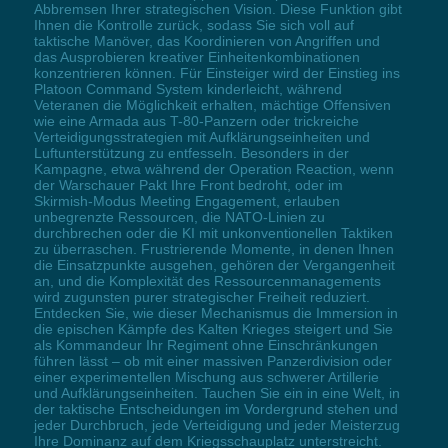
Abbremsen Ihrer strategischen Vision. Diese Funktion gibt
Ihnen die Kontrolle zurück, sodass Sie sich voll auf
taktische Manöver, das Koordinieren von Angriffen und
das Ausprobieren kreativer Einheitenkombinationen
konzentrieren können. Für Einsteiger wird der Einstieg ins
Platoon Command System kinderleicht, während
Veteranen die Möglichkeit erhalten, mächtige Offensiven
wie eine Armada aus T-80-Panzern oder trickreiche
Verteidigungsstrategien mit Aufklärungseinheiten und
Luftunterstützung zu entfesseln. Besonders in der
Kampagne, etwa während der Operation Reaction, wenn
der Warschauer Pakt Ihre Front bedroht, oder im
Skirmish-Modus Meeting Engagement, erlauben
unbegrenzte Ressourcen, die NATO-Linien zu
durchbrechen oder die KI mit unkonventionellen Taktiken
zu überraschen. Frustrierende Momente, in denen Ihnen
die Einsatzpunkte ausgehen, gehören der Vergangenheit
an, und die Komplexität des Ressourcenmanagements
wird zugunsten purer strategischer Freiheit reduziert.
Entdecken Sie, wie dieser Mechanismus die Immersion in
die epischen Kämpfe des Kalten Krieges steigert und Sie
als Kommandeur Ihr Regiment ohne Einschränkungen
führen lässt – ob mit einer massiven Panzerdivision oder
einer experimentellen Mischung aus schwerer Artillerie
und Aufklärungseinheiten. Tauchen Sie ein in eine Welt, in
der taktische Entscheidungen im Vordergrund stehen und
jeder Durchbruch, jede Verteidigung und jeder Meisterzug
Ihre Dominanz auf dem Kriegsschauplatz unterstreicht.