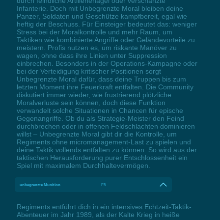
durch feindliche Artilleriehagel oder verschanzte
Infanterie. Doch mit Unbegrenzte Moral bleiben deine
Panzer, Soldaten und Geschütze kampfbereit, egal wie
heftig der Beschuss. Für Einsteiger bedeutet das: weniger
Stress bei der Moralkontrolle und mehr Raum, um
Taktiken wie kombinierte Angriffe oder Geländevorteile zu
meistern. Profis nutzen es, um riskante Manöver zu
wagen, ohne dass ihre Linien unter Suppression
einbrechen. Besonders in der Operations-Kampagne oder
bei der Verteidigung kritischer Positionen sorgt
Unbegrenzte Moral dafür, dass deine Truppen bis zum
letzten Moment ihre Feuerkraft entfalten. Die Community
diskutiert immer wieder, wie frustrierend plötzliche
Moralverluste sein können, doch diese Funktion
verwandelt solche Situationen in Chancen für epische
Gegenangriffe. Ob du als Strategie-Meister den Feind
durchbrechen oder in offenen Feldschlachten dominieren
willst – Unbegrenzte Moral gibt dir die Kontrolle, um
Regiments ohne micromanagement-Last zu spielen und
deine Taktik vollends entfalten zu können. So wird aus der
taktischen Herausforderung purer Entschlossenheit ein
Spiel mit maximalem Durchhaltevermögen.
unbegrenzte Munition
F5
Regiments entführt dich in ein intensives Echtzeit-Taktik-
Abenteuer im Jahr 1989, als der Kalte Krieg in heiße