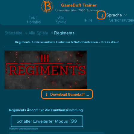
GameBuff Trainer
Unterstützt über 7000 Spieltrainer
Sprache
Download Gamebu
Letzte
Alle
Hilfe
Versionsaufze
Updates
Spiele
Startseite
Alle Spiele
Regiments
Regiments: Unverwundbare Einheiten & Sofortnachladen – Krass drauf!
Download Gamebuff Trainer
Regiments Ändern Sie die Funktionseinleitung
Schalter Erweiterter Modus
Plattform unterstützen:
steam