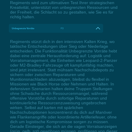
Regiments wird zum ultimativen Test Ihrer strategischen
Kreativität, unterstützt von unbegrenzten Ressourcen und
der Freiheit, die Schlacht so zu gestalten, wie Sie es für
richtig halten.
Unbegrenzte Vorräte
F3
Regiments stürzt dich in den intensiven Kalten Krieg, wo
taktische Entscheidungen über Sieg oder Niederlage
entscheiden. Die Funktionalität Unbegrenzte Vorräte hebt
dabei eine zentrale Herausforderung auf: Logistik und
Vorratsmanagement, die Einheiten wie Leopard-2-Panzer
oder M2-Bradley-Fahrzeuge oft kampfunfähig machten,
sind jetzt irrelevant. Statt mühsam Nachschubdepots zu
sichern oder zwischen Reparaturen und
Munitionsnachladen abzuwägen, bleibst du flexibel in
Missionen wie Black Horse oder Nehmen und Halten. In
defensiven Szenarien halten deine Truppen Stellungen
ohne Schwäche durch Ressourcenmangel, während
offensive Vorstöße durch sofortige Reparaturen und
kontinuierliche Ressourcenzuweisung ungebrochen
wirken. Selbst auf karten mit spärlichen
Nachschuboptionen konzentrierst du dich auf Manöver
wie Flankenangriffe oder koordinierte Artilleriefeuer, ohne
dich um logistische Kompromisse sorgen zu müssen.
Gerade Einsteiger, die sich an die vagen Vorratsanzeigen
(grün, gelb, rot) gewöhnen müssen, profitieren von dieser