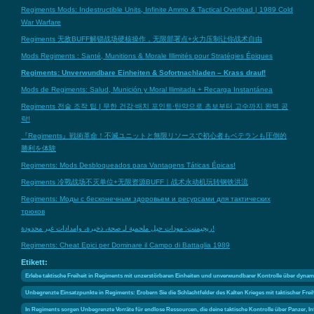
Regiments Mods: Indestructible Units, Infinite Ammo & Tactical Overload | 1989 Cold
War Warfare
Regiments 无敌BUFF解锁战场硬核操作，无限部署点+火力压制让你战术自由
Mods Regiments : Santé, Munitions & Morale Illimités pour Stratégies Épiques
Regiments: Unverwundbare Einheiten & Sofortnachladen – Krass drauf!
Mods de Regiments: Salud, Munición y Moral Ilimitada + Recarga Instantánea
Regiments 전술 조작 팁 | 무한 건강·배치 포인트·탄약으로 초보부터 고수까지 완벽 공
략!
『Regiments』戦術革命！不滅ユニットと無限リソースで初心者もベテランも圧倒的
勝利を体験
Regiments: Mods Desbloqueados para Vantagens Táticas Épicas!
Regiments 冷戰战场不灭单位+无限资源BUFF｜战术永动机玩转钢铁洪流
Regiments: Моды с бесконечным здоровьем и ресурсами для тактических
трюков
ريجيمنت: مودات حيل ملحمية لـ صحة، ذخيرة، وإمدادات غير محدودة!
Regiments: Cheat Epici per Dominare il Campo di Battaglia 1989
Etikett:
Erlebe taktische Freiheit in Regiments mit unzerstörbaren Einheiten und unverwundbarer Kontrolle über dynam
Unbegrenzte Einsatzpunkte in Regiments: Erobern Sie die Schlachtfelder des Kalten Krieges mit taktischer Fre
In Regiments sorgen Unbegrenzte Vorräte für endlose Ressourcen, die deine taktische Kontrolle über Panzer, 