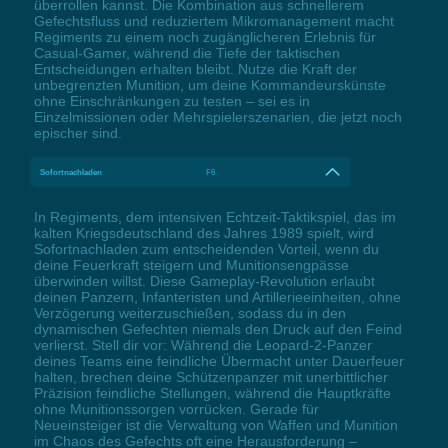
überrollen kannst. Die Kombination aus schnellerem
Gefechtsfluss und reduziertem Mikromanagement macht
Regiments zu einem noch zugänglicheren Erlebnis für
Casual-Gamer, während die Tiefe der taktischen
Entscheidungen erhalten bleibt. Nutze die Kraft der
unbegrenzten Munition, um deine Kommandeurskünste
ohne Einschränkungen zu testen – sei es in
Einzelmissionen oder Mehrspielerszenarien, die jetzt noch
epischer sind.
Sofortnachladen
F6
In Regiments, dem intensiven Echtzeit-Taktikspiel, das im
kalten Kriegsdeutschland des Jahres 1989 spielt, wird
Sofortnachladen zum entscheidenden Vorteil, wenn du
deine Feuerkraft steigern und Munitionsengpässe
überwinden willst. Diese Gameplay-Revolution erlaubt
deinen Panzern, Infanteristen und Artillerieeinheiten, ohne
Verzögerung weiterzuschießen, sodass du in den
dynamischen Gefechten niemals den Druck auf den Feind
verlierst. Stell dir vor: Während die Leopard-2-Panzer
deines Teams eine feindliche Übermacht unter Dauerfeuer
halten, brechen deine Schützenpanzer mit unerbittlicher
Präzision feindliche Stellungen, während die Hauptkräfte
ohne Munitionssorgen vorrücken. Gerade für
Neueinsteiger ist die Verwaltung von Waffen und Munition
im Chaos des Gefechts oft eine Herausforderung –