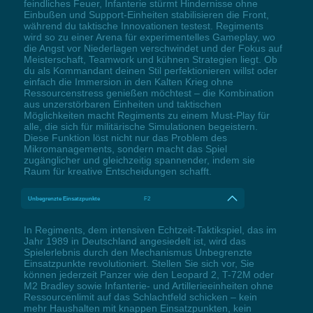
feindliches Feuer, Infanterie stürmt Hindernisse ohne
Einbußen und Support-Einheiten stabilisieren die Front,
während du taktische Innovationen testest. Regiments
wird so zu einer Arena für experimentelles Gameplay, wo
die Angst vor Niederlagen verschwindet und der Fokus auf
Meisterschaft, Teamwork und kühnen Strategien liegt. Ob
du als Kommandant deinen Stil perfektionieren willst oder
einfach die Immersion in den Kalten Krieg ohne
Ressourcenstress genießen möchtest – die Kombination
aus unzerstörbaren Einheiten und taktischen
Möglichkeiten macht Regiments zu einem Must-Play für
alle, die sich für militärische Simulationen begeistern.
Diese Funktion löst nicht nur das Problem des
Mikromanagements, sondern macht das Spiel
zugänglicher und gleichzeitig spannender, indem sie
Raum für kreative Entscheidungen schafft.
Unbegrenzte Einsatzpunkte
F2
In Regiments, dem intensiven Echtzeit-Taktikspiel, das im
Jahr 1989 in Deutschland angesiedelt ist, wird das
Spielerlebnis durch den Mechanismus Unbegrenzte
Einsatzpunkte revolutioniert. Stellen Sie sich vor, Sie
können jederzeit Panzer wie den Leopard 2, T-72M oder
M2 Bradley sowie Infanterie- und Artillerieeinheiten ohne
Ressourcenlimit auf das Schlachtfeld schicken – kein
mehr Haushalten mit knappen Einsatzpunkten, kein