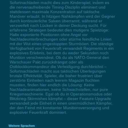
Sofortnachladen macht dies zum Kinderspiel, indem es
die nervenaufreibende Timing-Disziplin eliminiert und
stattdessen maximale Konzentration auf taktische
Manöver erlaubt. In hitzigen Nahkämpfen wird der Gegner
durch kontinuierliche Salven überrannt, während er
verzweifelt nach Lücken in deiner Deckung sucht. Für
erfahrene Strategen bedeutet dies mutigere Spielzüge:
Halte exponierte Positionen ohne Angst vor
Nachladeunterbrechungen oder stürme feindliche Linien
mit der Wut eines ungestoppten Sturmböen. Die ständige
Verfügbarkeit von Feuerkraft verwandelt Regiments in ein
explosives Erlebnis, bei dem du weder Sekunden noch
Munition verschwendest. Ob du als NATO-General den
Warschauer Pakt zurückdrängst oder als
Ostblockkommandeur die Verteidigung durchbrichst –
Sofortnachladen macht aus taktischen Überlegungen
brutale Effektivität. Spieler, die bisher frustriert über
zerstörte Einheiten nach leerem Magazin fluchten
mussten, finden hier endlich die Lösung: Keine
Nachladeanimationen, keine Schwachstellen, nur pure
Kriegsmaschinerie. Egal ob du in Operationsmodus oder
Blitzkrieg-Skirmishes kämpfst – dieser Feature-Upgrade
verwandelt jede Einheit in einen unermüdlichen Kämpfer,
der den Feind mit konstanter Munitionsversorgung und
explosiver Feuerkraft dominiert.
Weitere Sprachen