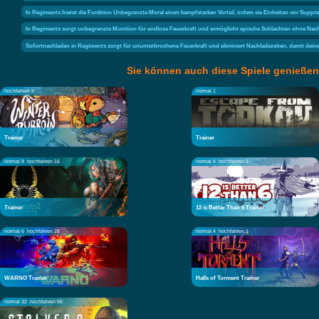
In Regiments bietet die Funktion Unbegrenzte Moral einen kampfstarken Vorteil, indem sie Einheiten vor Suppres
In Regiments sorgt unbegrenzte Munition für endlose Feuerkraft und ermöglicht epische Schlachten ohne Na
Sofortnachladen in Regiments sorgt für ununterbrochene Feuerkraft und eliminiert Nachladezeiten, damit deine E
Sie können auch diese Spiele genießen
hochfahren 9
normal 1
Trainer
Trainer
normal 8
hochfahren 16
normal 4
hochfahren 3
Trainer
12 is Better Than 6 Trainer
normal 6
hochfahren 26
normal 4
hochfahren 1
WARNO Trainer
Halls of Torment Trainer
normal 32
hochfahren 56