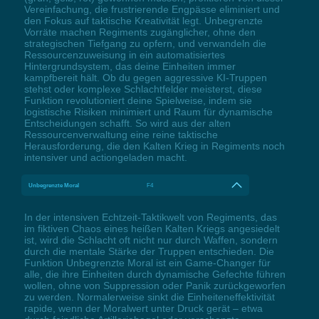
Vereinfachung, die frustrierende Engpässe eliminiert und
den Fokus auf taktische Kreativität legt. Unbegrenzte
Vorräte machen Regiments zugänglicher, ohne den
strategischen Tiefgang zu opfern, und verwandeln die
Ressourcenzuweisung in ein automatisiertes
Hintergrundsystem, das deine Einheiten immer
kampfbereit hält. Ob du gegen aggressive KI-Truppen
stehst oder komplexe Schlachtfelder meisterst, diese
Funktion revolutioniert deine Spielweise, indem sie
logistische Risiken minimiert und Raum für dynamische
Entscheidungen schafft. So wird aus der alten
Ressourcenverwaltung eine reine taktische
Herausforderung, die den Kalten Krieg in Regiments noch
intensiver und actiongeladen macht.
Unbegrenzte Moral
F4
In der intensiven Echtzeit-Taktikwelt von Regiments, das
im fiktiven Chaos eines heißen Kalten Kriegs angesiedelt
ist, wird die Schlacht oft nicht nur durch Waffen, sondern
durch die mentale Stärke der Truppen entschieden. Die
Funktion Unbegrenzte Moral ist ein Game-Changer für
alle, die ihre Einheiten durch dynamische Gefechte führen
wollen, ohne von Suppression oder Panik zurückgeworfen
zu werden. Normalerweise sinkt die Einheiteneffektivität
rapide, wenn der Moralwert unter Druck gerät – etwa