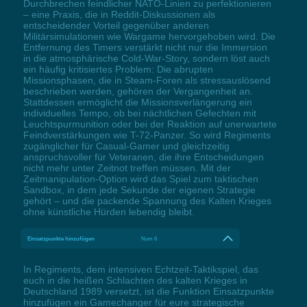
Durchbrechen feindlicher NATO-Linien zu perfektionieren
– eine Praxis, die in Reddit-Diskussionen als
entscheidender Vorteil gegenüber anderen
Militärsimulationen wie Wargame hervorgehoben wird. Die
Entfernung des Timers verstärkt nicht nur die Immersion
in die atmosphärische Cold-War-Story, sondern löst auch
ein häufig kritisiertes Problem: Die abrupten
Missionsphasen, die in Steam-Foren als stressauslösend
beschrieben werden, gehören der Vergangenheit an.
Stattdessen ermöglicht die Missionsverlängerung ein
individuelles Tempo, ob bei nächtlichen Gefechten mit
Leuchtspurmunition oder bei der Reaktion auf unerwartete
Feindverstärkungen wie T-72-Panzer. So wird Regiments
zugänglicher für Casual-Gamer und gleichzeitig
anspruchsvoller für Veteranen, die ihre Entscheidungen
nicht mehr unter Zeitnot treffen müssen. Mit der
Zeitmanipulation-Option wird das Spiel zum taktischen
Sandbox, in dem jede Sekunde der eigenen Strategie
gehört – und die packende Spannung des Kalten Krieges
ohne künstliche Hürden lebendig bleibt.
Einsatzpunkte hinzufügen
Num 6
In Regiments, dem intensiven Echtzeit-Taktikspiel, das
euch in die heißen Schlachten des kalten Krieges in
Deutschland 1989 versetzt, ist die Funktion Einsatzpunkte
hinzufügen ein Gamechanger für eure strategische