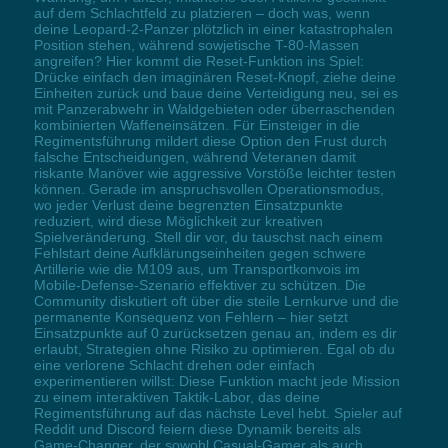
auf dem Schlachtfeld zu platzieren – doch was, wenn
deine Leopard-2-Panzer plötzlich in einer katastrophalen
Position stehen, während sowjetische T-80-Massen
angreifen? Hier kommt die Reset-Funktion ins Spiel:
Drücke einfach den imaginären Reset-Knopf, ziehe deine
Einheiten zurück und baue deine Verteidigung neu, sei es
mit Panzerabwehr in Waldgebieten oder überraschenden
kombinierten Waffeneinsätzen. Für Einsteiger in die
Regimentsführung mildert diese Option den Frust durch
falsche Entscheidungen, während Veteranen damit
riskante Manöver wie aggressive Vorstöße leichter testen
können. Gerade im anspruchsvollen Operationsmodus,
wo jeder Verlust deine begrenzten Einsatzpunkte
reduziert, wird diese Möglichkeit zur kreativen
Spielveränderung. Stell dir vor, du tauschst nach einem
Fehlstart deine Aufklärungseinheiten gegen schwere
Artillerie wie die M109 aus, um Transportkonvois im
Mobile-Defense-Szenario effektiver zu schützen. Die
Community diskutiert oft über die steile Lernkurve und die
permanente Konsequenz von Fehlern – hier setzt
Einsatzpunkte auf 0 zurücksetzen genau an, indem es dir
erlaubt, Strategien ohne Risiko zu optimieren. Egal ob du
eine verlorene Schlacht drehen oder einfach
experimentieren willst: Diese Funktion macht jede Mission
zu einem interaktiven Taktik-Labor, das deine
Regimentsführung auf das nächste Level hebt. Spieler auf
Reddit und Discord feiern diese Dynamik bereits als
Game-Changer, der sowohl Casual-Gamer als auch