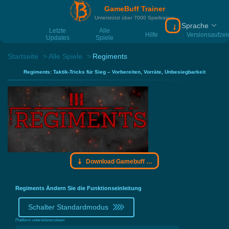
GameBuff Trainer
Unterstützt über 7000 Spieltrainer
Sprache
Download Gamebu
Letzte
Alle
Hilfe
Versionsaufze
Updates
Spiele
Startseite
Alle Spiele
Regiments
Regiments: Taktik-Tricks für Sieg – Vorbereiten, Vorräte, Unbesiegbarkeit
Download Gamebuff Trainer
Regiments Ändern Sie die Funktionseinleitung
Schalter Standardmodus
Plattform unterstützen:
steam