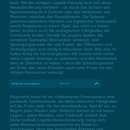
kann. Mit der richtigen Logistik-Planung lässt sich diese
Herausforderung meistern – ob durch das Sichern von
Nachschubdepots in Echtzeit oder das Vorbereiten von
Reserven zwischen den Kampfphasen. Die Balance
zwischen taktischem Handeln und logistischer Voraussicht
macht Regiments zu einem Spiel, das nicht nur Action
bietet, sondern auch die strategischen Fähigkeiten der
Community fordert. Gerade für jüngere Spieler, die
komplexe Gameplay-Mechaniken schätzen, sind
Versorgungspunkte der rote Faden, der Offensiven und
Verteidigungen erst richtig funktionieren lässt. Wer also im
Kalten Krieg als General glänzen will, kommt nicht umhin,
seine Logistik-Strategie zu optimieren und den Nachschub
stets im Überblick zu halten – denn die Schlacht gewinnt
am Ende, wer seine Einheiten auch unter Feuer mit den
nötigen Ressourcen versorgt.
Vorräte auf 0 zurücksetzen
RCtrl+F3
Regiments bietet dir als ambitionierter Kommandeur eine
packende Spielmechanik, die deine taktischen Fähigkeiten
auf die Probe stellt: die Vorratsnullstellung. Stell dir vor, zu
Beginn jeder Mission oder Schlacht startest du mit leeren
Lagern – keine Munition, kein Treibstoff, einfach Null.
Diese radikale Logistik-Herausforderung zwingt dich,
jedes Ressourcenmanagement bis ins Detail zu
durchdenken, denn hier entscheiden Präzision und