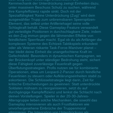
Kernmechanik der Unterdrückung zwingt Einheiten dazu,
unter massivem Beschuss Schutz zu suchen, während
ihre Kampfeffizienz rapide sinkt. Doch mit der
Spezialfähigkeit 'Keine Unterdrückung (Zug)' wird dein
ausgewählter Trupp zum unbremsbaren Speerspitzen-
Element, das selbst unter Artilleriehagel seine volle
Schlagkraft behält. Diese Gameplay-Feature verwandelt
gut verteidigte Positionen in durchschlagbare Ziele, indem
es den Zug immun gegen die lähmenden Effekte von
feindlichem Sperrfeuer macht. Egal ob du als Anfänger die
komplexen Systeme des Echtzeit-Taktikspiels erkundest
oder als Veteran riskante Task-Force-Manöver planst –
hier bleibt deine Einheit die unangefochtene Kraft im
Gefechtsfeld. Besonders in dynamischen Kampagnen, wo
der Brückenkopf unter ständiger Bedrohung steht, sichert
diese Fähigkeit zuverlässige Feuerkraft gegen
Überflutungsstrategien. Profis nutzen sie für kombinierte
Operationen, etwa um Leopard-2-Panzer durch feindliche
Feuerlinien zu steuern oder Aufklärungseinheiten stabil zu
eskortieren. Die Schlüsselstrategie liegt darin, Zeit für
kritische Entscheidungen zu gewinnen: Statt unterdrückte
Soldaten mühsam zu reorganisieren, setzt du auf
durchgängige Kampfeffizienz und lenkst die Schlacht nach
deinen Vorstellungen. Spieler in der 20-30-Jahres-
Altersgruppe lieben solche Mechaniken, die sowohl das
Gameplay intensivieren als auch Frustfaktoren wie
unvorhergesehene Einbrüche der Truppenmoral
eliminieren. Die Integration von Unterdrückung als