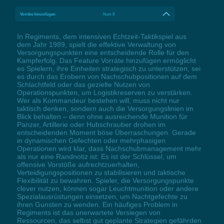
Vorräte hinzufügen
Num 8
In Regiments, dem intensiven Echtzeit-Taktikspiel aus
dem Jahr 1989, spielt die effektive Verwaltung von
Versorgungspunkten eine entscheidende Rolle für den
Kampferfolg. Das Feature Vorräte hinzufügen ermöglicht
es Spielern, ihre Einheiten strategisch zu unterstützen, sei
es durch das Erobern von Nachschubpositionen auf dem
Schlachtfeld oder das gezielte Nutzen von
Operationspunkten, um Logistikreserven zu verstärken.
Wer als Kommandeur bestehen will, muss nicht nur
taktisch denken, sondern auch die Versorgungslinien im
Blick behalten – denn ohne ausreichende Munition für
Panzer, Artillerie oder Hubschrauber drohen im
entscheidenden Moment böse Überraschungen. Gerade
in dynamischen Gefechten oder mehrphasigen
Operationen wird klar, dass Nachschubmanagement mehr
als nur eine Randnotiz ist: Es ist der Schlüssel, um
offensive Vorstöße aufrechtzuerhalten,
Verteidigungspositionen zu stabilisieren und taktische
Flexibilität zu bewahren. Spieler, die Versorgungspunkte
clever nutzen, können sogar Leuchtmunition oder andere
Spezialausrüstungen einsetzen, um Nachtgefechte zu
ihren Gunsten zu wenden. Ein häufiges Problem in
Regiments ist das unerwartete Versiegen von
Ressourcen, das selbst gut geplante Strategien gefährden