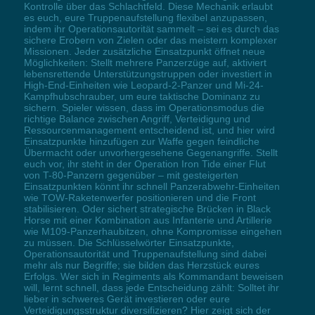
Kontrolle über das Schlachtfeld. Diese Mechanik erlaubt
es euch, eure Truppenaufstellung flexibel anzupassen,
indem ihr Operationsautorität sammelt – sei es durch das
sichere Erobern von Zielen oder das meistern komplexer
Missionen. Jeder zusätzliche Einsatzpunkt öffnet neue
Möglichkeiten: Stellt mehrere Panzerzüge auf, aktiviert
lebensrettende Unterstützungstruppen oder investiert in
High-End-Einheiten wie Leopard-2-Panzer und Mi-24-
Kampfhubschrauber, um eure taktische Dominanz zu
sichern. Spieler wissen, dass im Operationsmodus die
richtige Balance zwischen Angriff, Verteidigung und
Ressourcenmanagement entscheidend ist, und hier wird
Einsatzpunkte hinzufügen zur Waffe gegen feindliche
Übermacht oder unvorhergesehene Gegenangriffe. Stellt
euch vor, ihr steht in der Operation Iron Tide einer Flut
von T-80-Panzern gegenüber – mit gesteigerten
Einsatzpunkten könnt ihr schnell Panzerabwehr-Einheiten
wie TOW-Raketenwerfer positionieren und die Front
stabilisieren. Oder sichert strategische Brücken in Black
Horse mit einer Kombination aus Infanterie und Artillerie
wie M109-Panzerhaubitzen, ohne Kompromisse eingehen
zu müssen. Die Schlüsselwörter Einsatzpunkte,
Operationsautorität und Truppenaufstellung sind dabei
mehr als nur Begriffe; sie bilden das Herzstück eures
Erfolgs. Wer sich in Regiments als Kommandant beweisen
will, lernt schnell, dass jede Entscheidung zählt: Solltet ihr
lieber in schweres Gerät investieren oder eure
Verteidigungsstruktur diversifizieren? Hier zeigt sich der