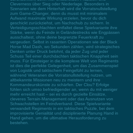
Cleverness über Sieg oder Niederlage. Besonders in
Szenarien wie dem Hinterhalt wird die Vorratsnullstellung
zum Game-Changer, denn du musst mit minimalem
Aufwand maximale Wirkung erzielen, bevor du dich
geschickt zurückziehst, um Nachschub zu sichern. In
Verteidigungsschlachten entfaltet diese Spielvariante ihre
Stärke, wenn du Feinde in Geländestrecks wie Engpässen
ausschaltest, ohne deine begrenzte Feuerkraft zu
vergeuden. Selbst in rasanten Operationen wie der Black
Horse Mad Dash, wo Sekunden zählen, wird strategisches
Denken unter Druck belohnt, da jeder Zug und jeder
Schuss Teil einer durchdachten taktischen Knappheit sein
muss. Für Einsteiger in die komplexe Welt von Regiments
ist dies die perfekte Gelegenheit, um das Zusammenspiel
von Logistik und taktischem Feingefühl zu lernen,
während Veteranen die Vorratsnullstellung nutzen, um
altbekannte Missionen neu zu meistern und ihre
Kommandeurskünste zu schärfen. Der Clou? Erfolge
fühlen sich umso befriedigender an, wenn du mit weniger
mehr erreicht hast – sei es durch gezielte Einsätze,
cleveres Terrain-Management oder das Ausnutzen von
Schwachstellen im Feindverband. Diese Spielvariante
verwandelt Regiments in ein taktisches Puzzle, bei dem
improvisierte Genialität und disziplinierte Planung Hand in
Hand gehen, um die ultimative Herausforderung zu
bestehen.