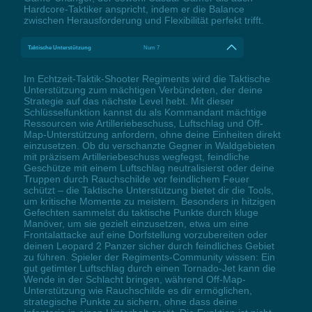
Hardcore-Taktiker anspricht, indem er die Balance
zwischen Herausforderung und Flexibilität perfekt trifft.
Taktische Unterstützung
Num 7
Im Echtzeit-Taktik-Shooter Regiments wird die Taktische
Unterstützung zum mächtigen Verbündeten, der deine
Strategie auf das nächste Level hebt. Mit dieser
Schlüsselfunktion kannst du als Kommandant mächtige
Ressourcen wie Artilleriebeschuss, Luftschlag und Off-
Map-Unterstützung anfordern, ohne deine Einheiten direkt
einzusetzen. Ob du verschanzte Gegner in Waldgebieten
mit präzisem Artilleriebeschuss wegfegst, feindliche
Geschütze mit einem Luftschlag neutralisierst oder deine
Truppen durch Rauchschilde vor feindlichem Feuer
schützt – die Taktische Unterstützung bietet dir die Tools,
um kritische Momente zu meistern. Besonders in hitzigen
Gefechten sammelst du taktische Punkte durch kluge
Manöver, um sie gezielt einzusetzen, etwa um eine
Frontalattacke auf eine Dorfstellung vorzubereiten oder
deinen Leopard 2 Panzer sicher durch feindliches Gebiet
zu führen. Spieler der Regiments-Community wissen: Ein
gut getimter Luftschlag durch einen Tornado-Jet kann die
Wende in der Schlacht bringen, während Off-Map-
Unterstützung wie Rauchschilde es dir ermöglichen,
strategische Punkte zu sichern, ohne dass deine