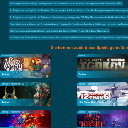
Einsatzpunkte hinzufügen in Regiments: So sichert ihr euch taktische Überlegenheit im Kalten Krieg 1989
In Regiments ermöglicht die Funktion Einsatzpunkte auf 0 zurücksetzen flexible Truppenneupositionierung ohn
In Regiments ermöglicht die Taktische Unterstützung strategische Off-Map-Ressourcen wie Artilleriebeschuss, 
Taktische Unterstützung auf 0 zurücksetzen in Regiments: Erschwere feindliche Stellungen mit sofort verfügbar
Optimiere deine Nachschublinien und sichere den Sieg im Kalten Krieg-Abenteuer Regiments
In Regiments stellt die Vorratsnullstellung eine strategische Meisterprüfung dar, bei der Spieler ihre Logistik
Sie können auch diese Spiele genießen
hochfahren 9
normal 1
Trainer
Trainer
normal 8
hochfahren 16
normal 4
hochfahren 3
Trainer
12 is Better Than 6 Trainer
normal 6
hochfahren 26
normal 4
hochfahren 1