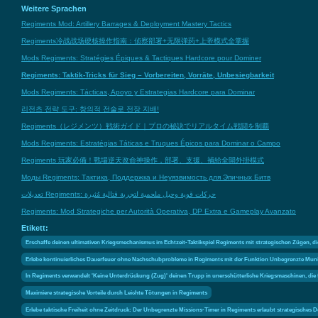
Weitere Sprachen
Regiments Mod: Artillery Barrages & Deployment Mastery Tactics
Regiments冷战战场硬核操作指南：侦察部署+无限弹药+上帝模式全掌握
Mods Regiments: Stratégies Épiques & Tactiques Hardcore pour Dominer
Regiments: Taktik-Tricks für Sieg – Vorbereiten, Vorräte, Unbesiegbarkeit
Mods Regiments: Tácticas, Apoyo y Estrategias Hardcore para Dominar
리전츠 전략 도구: 창의적 전술로 전장 지배!
Regiments（レジメンツ）戦術ガイド｜プロの秘訣でリアルタイム戦闘を制覇
Mods Regiments: Estratégias Táticas e Truques Épicos para Dominar o Campo
Regiments 玩家必備！戰場逆天改命神操作，部署、支援、補給全開外掛模式
Моды Regiments: Тактика, Поддержка и Неуязвимость для Эпичных Битв
تعديلات Regiments: حركات قوية وحيل ملحمية لتجربة قتالية مُثيرة
Regiments: Mod Strategiche per Autorità Operativa, DP Extra e Gameplay Avanzato
Etikett:
Erschaffe deinen ultimativen Kriegsmechanismus im Echtzeit-Taktikspiel Regiments mit strategischen Zügen, d
Erlebe kontinuierliches Dauerfeuer ohne Nachschubprobleme in Regiments mit der Funktion Unbegrenzte Muni
In Regiments verwandelt 'Keine Unterdrückung (Zug)' deinen Trupp in unerschütterliche Kriegsmaschinen, die 
Maximiere strategische Vorteile durch Leichte Tötungen in Regiments
Erlebe taktische Freiheit ohne Zeitdruck: Der Unbegrenzte Missions-Timer in Regiments erlaubt strategisches