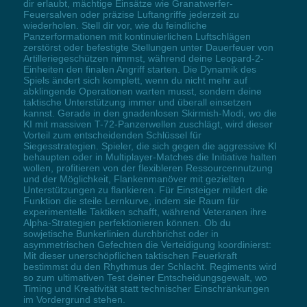
dir erlaubt, mächtige Einsätze wie Granatwerfer-
Feuersalven oder präzise Luftangriffe jederzeit zu
wiederholen. Stell dir vor, wie du feindliche
Panzerformationen mit kontinuierlichen Luftschlägen
zerstörst oder befestigte Stellungen unter Dauerfeuer von
Artilleriegeschützen nimmst, während deine Leopard-2-
Einheiten den finalen Angriff starten. Die Dynamik des
Spiels ändert sich komplett, wenn du nicht mehr auf
abklingende Operationen warten musst, sondern deine
taktische Unterstützung immer und überall einsetzen
kannst. Gerade in den gnadenlosen Skirmish-Modi, wo die
KI mit massiven T-72-Panzerwellen zuschlägt, wird dieser
Vorteil zum entscheidenden Schlüssel für
Siegesstrategien. Spieler, die sich gegen die aggressive KI
behaupten oder in Multiplayer-Matches die Initiative halten
wollen, profitieren von der flexibleren Ressourcennutzung
und der Möglichkeit, Flankenmanöver mit gezielten
Unterstützungen zu flankieren. Für Einsteiger mildert die
Funktion die steile Lernkurve, indem sie Raum für
experimentelle Taktiken schafft, während Veteranen ihre
Alpha-Strategien perfektionieren können. Ob du
sowjetische Bunkerlinien durchbrichst oder in
asymmetrischen Gefechten die Verteidigung koordinierst:
Mit dieser unerschöpflichen taktischen Feuerkraft
bestimmst du den Rhythmus der Schlacht. Regiments wird
so zum ultimativen Test deiner Entscheidungsgewalt, wo
Timing und Kreativität statt technischer Einschränkungen
im Vordergrund stehen.