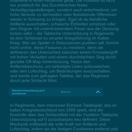
Infanterie in einen Hinterhalt gerät. Die Funktion ist nicht
nur praktisch für das Durchbrechen fester
Verteidigungsstellungen, sondern auch entscheidend, um
hohe Verluste zu vermeiden oder festsitzende Offensiven
wieder in Schwung zu bringen. Egal ob du feindliche
Artillerie ausschalten, schwache Einheiten schützen oder
den Gegner mit unterdrückendem Feuer aus der Deckung
locken willst – die Taktische Unterstützung in Regiments
ist dein Schlüssel zu smarter Kriegsführung im Kalten
Krieg. Wer als Spieler in Diskussionen punkten will, kommt
nicht umhin, diese Features zu meistern, denn sie
definieren den Unterschied zwischen einem Frontalangriff
mit hohen Verlusten und einem durchdachten Sieg durch
gezielte Off-Map-Unterstützung. Nutze den
Artilleriebeschuss, um befestigte Linien aufzuweichen,
oder den Luftschlag, um Bedrohungen auszuschalten,
und werde zum gefragten Taktiker, der das Regiment
durch jede Schlacht führt.
Taktische Unterstützung auf 0
RCtrl+F2
zurücksetzen
In Regiments, dem intensiven Echtzeit-Taktikspiel, das im
kalten Kriegsdeutschland von 1989 spielt, wird die
Kontrolle über das Schlachtfeld mit der Funktion Taktische
Unterstützung auf 0 zurücksetzen neu definiert. Diese
Mechanik entfesselt die volle Kraft von Artillerie und
Luftschlag, indem sie die lästigen Cooldowns entfernt und