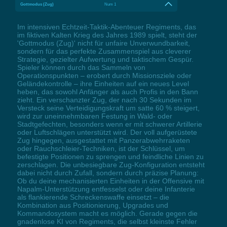
Gottmodus (Zug)
Num 1
Im intensiven Echtzeit-Taktik-Abenteuer Regiments, das
im fiktiven Kalten Krieg des Jahres 1989 spielt, steht der
'Gottmodus (Zug)' nicht für unfaire Unverwundbarkeit,
sondern für das perfekte Zusammenspiel aus cleverer
Strategie, gezielter Aufwertung und taktischem Gespür.
Spieler können durch das Sammeln von
Operationspunkten – erobert durch Missionsziele oder
Geländekontrolle – ihre Einheiten auf ein neues Level
heben, das sowohl Anfänger als auch Profis in den Bann
zieht. Ein verschanzter Zug, der nach 30 Sekunden im
Versteck seine Verteidigungskraft um satte 60 % steigert,
wird zur uneinnehmbaren Festung in Wald- oder
Stadtgefechten, besonders wenn er mit schwerer Artillerie
oder Luftschlägen unterstützt wird. Der voll aufgerüstete
Zug hingegen, ausgestattet mit Panzerabwehrraketen
oder Rauchschleier-Techniken, ist der Schlüssel, um
befestigte Positionen zu sprengen und feindliche Linien zu
zerschlagen. Die unbesiegbare Zug-Konfiguration entsteht
dabei nicht durch Zufall, sondern durch präzise Planung:
Ob du deine mechanisierten Einheiten in der Offensive mit
Napalm-Unterstützung entfesselst oder deine Infanterie
als flankierende Schreckenswaffe einsetzt – die
Kombination aus Positionierung, Upgrades und
Kommandosystem macht es möglich. Gerade gegen die
gnadenlose KI von Regiments, die selbst kleinste Fehler