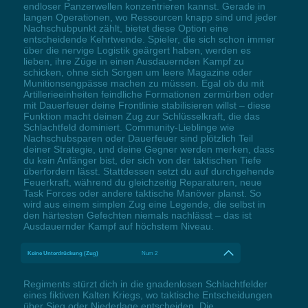
endloser Panzerwellen konzentrieren kannst. Gerade in
langen Operationen, wo Ressourcen knapp sind und jeder
Nachschubpunkt zählt, bietet diese Option eine
entscheidende Kehrtwende. Spieler, die sich schon immer
über die nervige Logistik geärgert haben, werden es
lieben, ihre Züge in einen Ausdauernden Kampf zu
schicken, ohne sich Sorgen um leere Magazine oder
Munitionsengpässe machen zu müssen. Egal ob du mit
Artillerieeinheiten feindliche Formationen zermürben oder
mit Dauerfeuer deine Frontlinie stabilisieren willst – diese
Funktion macht deinen Zug zur Schlüsselkraft, die das
Schlachtfeld dominiert. Community-Lieblinge wie
Nachschubsparen oder Dauerfeuer sind plötzlich Teil
deiner Strategie, und deine Gegner werden merken, dass
du kein Anfänger bist, der sich von der taktischen Tiefe
überfordern lässt. Stattdessen setzt du auf durchgehende
Feuerkraft, während du gleichzeitig Reparaturen, neue
Task Forces oder andere taktische Manöver planst. So
wird aus einem simplen Zug eine Legende, die selbst in
den härtesten Gefechten niemals nachlässt – das ist
Ausdauernder Kampf auf höchstem Niveau.
Keine Unterdrückung (Zug)
Num 2
Regiments stürzt dich in die gnadenlosen Schlachtfelder
eines fiktiven Kalten Kriegs, wo taktische Entscheidungen
über Sieg oder Niederlage entscheiden. Die