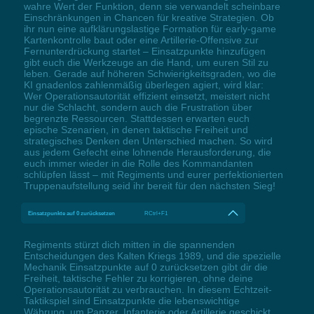
wahre Wert der Funktion, denn sie verwandelt scheinbare
Einschränkungen in Chancen für kreative Strategien. Ob
ihr nun eine aufklärungslastige Formation für early-game
Kartenkontrolle baut oder eine Artillerie-Offensive zur
Fernunterdrückung startet – Einsatzpunkte hinzufügen
gibt euch die Werkzeuge an die Hand, um euren Stil zu
leben. Gerade auf höheren Schwierigkeitsgraden, wo die
KI gnadenlos zahlenmäßig überlegen agiert, wird klar:
Wer Operationsautorität effizient einsetzt, meistert nicht
nur die Schlacht, sondern auch die Frustration über
begrenzte Ressourcen. Stattdessen erwarten euch
epische Szenarien, in denen taktische Freiheit und
strategisches Denken den Unterschied machen. So wird
aus jedem Gefecht eine lohnende Herausforderung, die
euch immer wieder in die Rolle des Kommandanten
schlüpfen lässt – mit Regiments und eurer perfektionierten
Truppenaufstellung seid ihr bereit für den nächsten Sieg!
Einsatzpunkte auf 0 zurücksetzen
RCtrl+F1
Regiments stürzt dich mitten in die spannenden
Entscheidungen des Kalten Kriegs 1989, und die spezielle
Mechanik Einsatzpunkte auf 0 zurücksetzen gibt dir die
Freiheit, taktische Fehler zu korrigieren, ohne deine
Operationsautorität zu verbrauchen. In diesem Echtzeit-
Taktikspiel sind Einsatzpunkte die lebenswichtige
Währung, um Panzer, Infanterie oder Artillerie geschickt