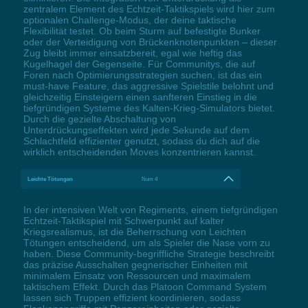
zentralem Element des Echtzeit-Taktikspiels wird hier zum
optionalen Challenge-Modus, der deine taktische
Flexibilität testet. Ob beim Sturm auf befestigte Bunker
oder der Verteidigung von Brückenknotenpunkten – dieser
Zug bleibt immer einsatzbereit, egal wie heftig das
Kugelhagel der Gegenseite. Für Communitys, die auf
Foren nach Optimierungsstrategien suchen, ist das ein
must-have Feature, das aggressive Spielstile belohnt und
gleichzeitig Einsteigern einen sanfteren Einstieg in die
tiefgründigen Systeme des Kalten-Krieg-Simulators bietet.
Durch die gezielte Abschaltung von
Unterdrückungseffekten wird jede Sekunde auf dem
Schlachtfeld effizienter genutzt, sodass du dich auf die
wirklich entscheidenden Moves konzentrieren kannst.
Leichte Tötungen
Num 4
In der intensiven Welt von Regiments, einem tiefgründigen
Echtzeit-Taktikspiel mit Schwerpunkt auf kalter
Kriegsrealismus, ist die Beherrschung von Leichten
Tötungen entscheidend, um als Spieler die Nase vorn zu
haben. Diese Community-begriffliche Strategie beschreibt
das präzise Ausschalten gegnerischer Einheiten mit
minimalem Einsatz von Ressourcen und maximalem
taktischem Effekt. Durch das Platoon Command System
lassen sich Truppen effizient koordinieren, sodass