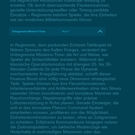
mit begrenzten Ressourcen maximale Wirkung zu
erzielen. Ob durch überraschende Flankenmanöver,
gezielte Unterstützungswaffen oder Timing-perfekte
Einsätze – Regiments belohnt Spieler, die ihre Einheiten
wie ein modernes Militärkommando führen.
Unbegrenzter Missions-Timer
Num 5
In Regiments, dem packenden Echtzeit-Taktikspiel im
fiktiven Szenario des Kalten Krieges, verändert der
Unbegrenzte Missions-Timer die Art und Weise, wie
Spieler die Schlachtfelder meistern. Während der
klassische Operationsmodus mit strengen 20- bis 30-
Minuten-Zeitlimits für jede Phase die Dynamik
mechanisierter Kriegsführung abbildet, schafft dieser
Feature-Boost eine völlig neue Dimension strategischer
Tiefe. Spieler können nun ihre Panzerformationen,
Infanterieverbände und Artillerieeinheiten ohne den Stress
rasender Uhren koordinieren und komplexe Manöver wie
Rauchvorhänge, Napalmangriffe oder präzise
Luftunterstützung in Ruhe planen. Gerade Einsteiger, die
sich in das innovative Platoon Command-System
einarbeiten müssen, profitieren von der Möglichkeit,
Einheitenkombinationen zu testen, ohne an Zeitgrenzen
zu scheitern. Erfahrene Kommandeure hingegen nutzen
die Zeitmanipulation, um taktische Meisterzüge wie
Hinterhalte in mehrstufigen Missionen oder das