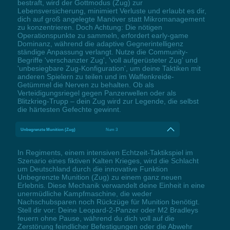
bestraft, wird der Gottmodus (Zug) zur
Lebensversicherung, minimiert Verluste und erlaubt es dir,
dich auf groß angelegte Manöver statt Mikromanagement
zu konzentrieren. Doch Achtung: Die nötigen
Operationspunkte zu sammeln, erfordert early-game
Dominanz, während die adaptive Gegnerintelligenz
ständige Anpassung verlangt. Nutze die Community-
Begriffe 'verschanzter Zug', 'voll aufgerüsteter Zug' und
'unbesiegbare Zug-Konfiguration', um deine Taktiken mit
anderen Spielern zu teilen und im Waffenkreide-
Getümmel die Nerven zu behalten. Ob als
Verteidigungsriegel gegen Panzerwellen oder als
Blitzkrieg-Trupp – dein Zug wird zur Legende, die selbst
die härtesten Gefechte gewinnt.
Unbegrenzte Munition (Zug)
Num 3
In Regiments, einem intensiven Echtzeit-Taktikspiel im
Szenario eines fiktiven Kalten Krieges, wird die Schlacht
um Deutschland durch die innovative Funktion
Unbegrenzte Munition (Zug) zu einem ganz neuen
Erlebnis. Diese Mechanik verwandelt deine Einheit in eine
unermüdliche Kampfmaschine, die weder
Nachschubsparen noch Rückzüge für Munition benötigt.
Stell dir vor: Deine Leopard-2-Panzer oder M2 Bradleys
feuern ohne Pause, während du dich voll auf die
Zerstörung feindlicher Befestigungen oder die Abwehr