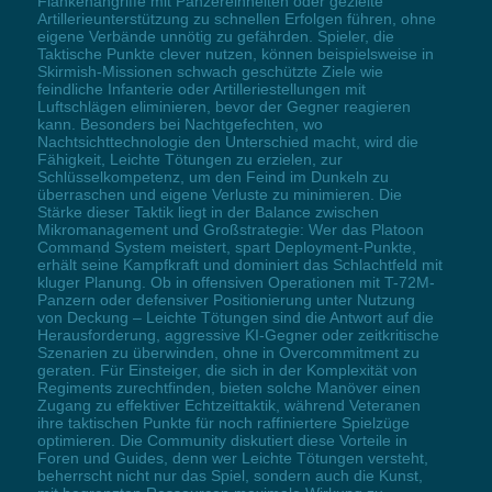
Flankenangriffe mit Panzereinheiten oder gezielte
Artillerieunterstützung zu schnellen Erfolgen führen, ohne
eigene Verbände unnötig zu gefährden. Spieler, die
Taktische Punkte clever nutzen, können beispielsweise in
Skirmish-Missionen schwach geschützte Ziele wie
feindliche Infanterie oder Artilleriestellungen mit
Luftschlägen eliminieren, bevor der Gegner reagieren
kann. Besonders bei Nachtgefechten, wo
Nachtsichttechnologie den Unterschied macht, wird die
Fähigkeit, Leichte Tötungen zu erzielen, zur
Schlüsselkompetenz, um den Feind im Dunkeln zu
überraschen und eigene Verluste zu minimieren. Die
Stärke dieser Taktik liegt in der Balance zwischen
Mikromanagement und Großstrategie: Wer das Platoon
Command System meistert, spart Deployment-Punkte,
erhält seine Kampfkraft und dominiert das Schlachtfeld mit
kluger Planung. Ob in offensiven Operationen mit T-72M-
Panzern oder defensiver Positionierung unter Nutzung
von Deckung – Leichte Tötungen sind die Antwort auf die
Herausforderung, aggressive KI-Gegner oder zeitkritische
Szenarien zu überwinden, ohne in Overcommitment zu
geraten. Für Einsteiger, die sich in der Komplexität von
Regiments zurechtfinden, bieten solche Manöver einen
Zugang zu effektiver Echtzeittaktik, während Veteranen
ihre taktischen Punkte für noch raffiniertere Spielzüge
optimieren. Die Community diskutiert diese Vorteile in
Foren und Guides, denn wer Leichte Tötungen versteht,
beherrscht nicht nur das Spiel, sondern auch die Kunst,