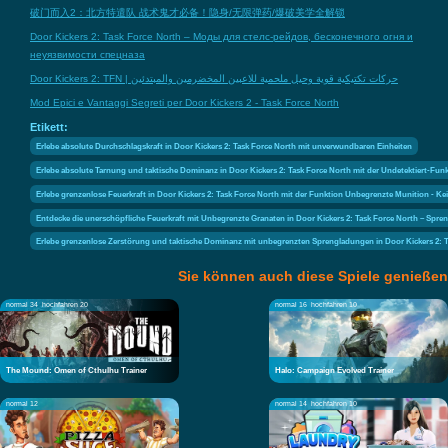
破门而入2：北方特遣队 战术鬼才必备！隐身/无限弹药/爆破美学全解锁
Door Kickers 2: Task Force North – Моды для стелс-рейдов, бесконечного огня и
неуязвимости спецназа
Door Kickers 2: TFN | حركات تكتيكية قوية وحيل ملحمية للاعبين المخضرمين والمبتدئين
Mod Epici e Vantaggi Segreti per Door Kickers 2 - Task Force North
Etikett:
Erlebe absolute Durchschlagskraft in Door Kickers 2: Task Force North mit unverwundbaren Einheiten
Erlebe absolute Tarnung und taktische Dominanz in Door Kickers 2: Task Force North mit der Undetektiert-Funk
Erlebe grenzenlose Feuerkraft in Door Kickers 2: Task Force North mit der Funktion Unbegrenzte Munition - K
Entdecke die unerschöpfliche Feuerkraft mit Unbegrenzte Granaten in Door Kickers 2: Task Force North – Spr
Erlebe grenzenlose Zerstörung und taktische Dominanz mit unbegrenzten Sprengladungen in Door Kickers 2: T
Sie können auch diese Spiele genießen
normal 34
hochfahren 20
normal 16
hochfahren 10
The Mound: Omen of Cthulhu Trainer
Halo: Campaign Evolved Trainer
normal 12
normal 14
hochfahren 10