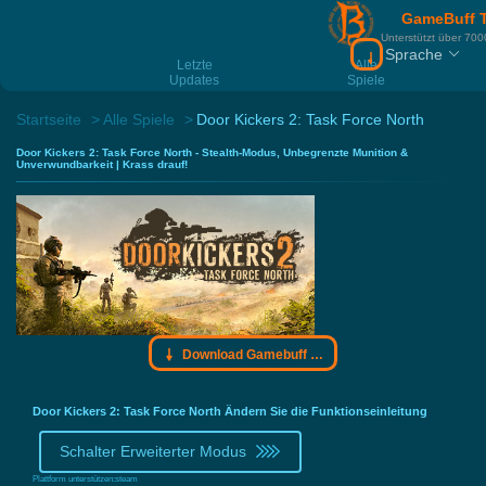
GameBuff T
Unterstützt über 7000
Sprache
Download Gamebu
Letzte
Alle
Updates
Spiele
Startseite
Alle Spiele
Door Kickers 2: Task Force North
Door Kickers 2: Task Force North - Stealth-Modus, Unbegrenzte Munition &
Unverwundbarkeit | Krass drauf!
Download Gamebuff Trainer
Door Kickers 2: Task Force North Ändern Sie die Funktionseinleitung
Schalter Erweiterter Modus
Plattform unterstützen:
steam