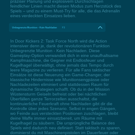
präziser Planung und explosivem Durchschlagen
feindlicher Linien macht diesen Modus zum Herzstück des
Spiels – und zu einem Must-Try für alle, die das Adrenalin
eines verdeckten Einsatzes lieben.
Unbegrenzte Munition - Kein Nachladen
F3
In Door Kickers 2: Task Force North wird die Action
intensiver denn je, dank der revolutionären Funktion
Unbegrenzte Munition - Kein Nachladen. Diese
Gameplay-Option verwandelt dich in eine unaufhaltsame
Kampfmaschine, die Gegner mit Endlosfeuer und
Kugelhagel überwältigt, ohne jemals das Tempo durch
leere Magazine zu verlieren. Für alle Fans taktischer
Einsätze ist diese Neuerung ein Game-Changer, der
klassische Hindernisse wie Munitionsengpässe oder
Nachladezeiten eliminiert und stattdessen Raum für
dynamische Strategien schafft. Ob du in der Mission
Wüstensturm Geiseln befreist oder bei nächtlichen
Überfällen ganze Terrorzellen ausschaltst, die
kontinuierliche Feuerkraft ohne Nachladen gibt dir die
Kontrolle über jedes Szenario. Selbst in engen Gängen,
wo Feinde aus versteckten Positionen zuschlagen, bleibt
deine Waffe immer einsatzbereit, um Räume mit
Kugelhagel zu säubern. Die ursprüngliche Balance des
Spiels wird dadurch neu definiert: Statt taktisch zu sparen,
dominierst du mit Maschinenpistolen im Dauerfeuer oder