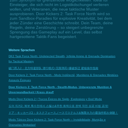
Einsteiger, die sich nicht im Logistikdschungel verlieren
wollen, und Veteranen, die neue taktische Muster
ausprobieren. Door Kickers 2: Task Force North wird so
zum Sandbox-Paradies für explosive Kreativität, bei dem
jeder Zünder eine Geschichte schreibt. Dein Team, deine
Regeln, deine Zerstörung – so steigert unbegrenzte
Sprengung das Gameplay auf ein Level, das selbst
hartgesottene Taktik-Fans begeistert.
Weitere Sprachen
DK2 Task Force North: Undetected Stealth, Infinite Ammo & Grenade Domination
for Tactical Mastery
破门而入2：北方特遣部队 潜行模式+无限弹药+爆破拆迁 硬核操作指南
Door Kickers 2: Task Force North - Modz Indétecté, Munitions & Grenades Illimitées,
Assauts Épiques
Door Kickers 2: Task Force North - Stealth-Modus, Unbegrenzte Munition &
Unverwundbarkeit | Krass drauf!
Mods Door Kickers 2 | Trucos Épicos de Sigilo, Explosivos y God Mode
도어 킥커2: 북부 특수전에서 스텔스&무한 화력으로 완벽 작전 성공 비법 공개!
ドア・キッカーズ2：タスクフォースノースでステルス&無限火力の最強作戦を体験！
Mods Táticos Door Kickers 2: Task Force North – Invisibilidade, Munição e
Granadas Ilimitadas!