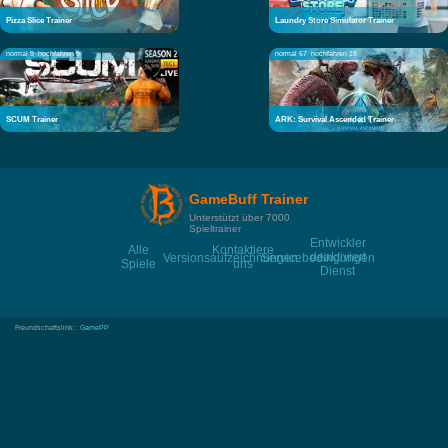
Pizza Slice Trainer
Laundry Store Simulator Trainer
normal 9
hochfahren 9
normal 67
hochfahren 18
SCUM Trainer
ARK: Survival Ascended Trainer
GameBuff Trainer
Unterstützt über 7000
Spieltrainer
Entwickler
Alle
Kontaktiere
deaktiviert
Versionsaufzeichnungen
Servicebedingungen
Spiele
uns
Dienst
Freundschaftslink:
GamePP