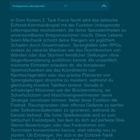
Unbegrenzte Lebenspunkte
F1
In Door Kickers 2: Task Force North wird das taktische
Echtzeit-Kommandospiel mit der Funktion Unbegrenzte
Lebenspunkte revolutioniert, die deine Spezialeinheiten zu
unverwundbaren Kriegsmaschinen macht. Diese Lebens
fixiert-Mechanik schützt deine Rangers vor jeglichem
Schaden durch Gewehrsalven, Sprengfallen oder RPGs,
sodass du riskante Manöver wie das Durchbrechen von
Wänden oder das Stürmen feindlicher Stellungen ohne
Gegenfeuerplanung ausführen kannst. Als unsterblich
markierte Einheiten erlauben dir, die komplexen
Spielmechaniken wie das Koordinieren von
Nachtsichtgeräten oder das präzise Platzieren von
Sprengladungen stressfrei zu meistern, während du
gleichzeitig kreative Taktiken testest. Gerade in
schwierigen Missionen wie der Brückenrettung, wo
Scharfschützen und Maschinengewehrnester deine
Strategie zerreissen können, bietet diese Funktion die
Freiheit, Rauchgranaten über offenes Gelände zu werfen
oder Selbstmordattentäter zu ignorieren, während du
Geiseln befreist. Die hohe Spielintensität wird so zum
taktischen Freizeitpark, bei dem du dich auf perfekte Drei-
Sterne-Bewertungen oder das Festnehmen von
Terroristen konzentrieren kannst, statt ständig neu zu
starten. Ob Einsteiger, der sich in die Echtzeit-Taktik
hineinfindet, oder Profi, der perfekte Scores jagt –