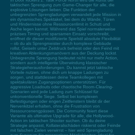
taktischen Sprengung zum Game-Changer für alle, die
explosive Lösungen lieben. Die Funktion der
unbegrenzten Sprengladungen verwandelt jede Mission in
ein dynamisches Spektakel, bei dem du Wände, Türen
und Hindernisse ohne Ressourcenlimit in Schutt und
Asche legen kannst. Während das Spiel normalerweise
präzises Timing und sparsamen Einsatz vorschreibt,
eröffnet dir dieser modifizierte Spielstil absolute Flexibilität
– ob du als Sprengmeister durch komplexe Gebäude
rollst, Geiseln unter Zeitdruck befreist oder den Feind mit
kreativen Ablenkungsmanövern aus der Deckung lockst.
Unbegrenzte Sprengung bedeutet nicht nur mehr Action,
sondern auch intelligente Überwindung klassischer
Strategieherausforderungen. Du kannst jetzt taktische
Vorteile nutzen, ohne dich um knappe Ladungen zu
sorgen, und stattdessen deine Teamkollegen mit
spektakulären Zugangsoptionen unterstützen. Für
aggressive Loadouts oder chaotische Room-Clearing-
Szenarien wird jede Ladung zum Schlüssel für
unkonventionelle Siege. Selbst bei komplexen
Befestigungen oder engen Zeitfenstern bleibt dir der
Nervenkitzel erhalten, ohne die Frustration von
Ressourcenengpässen. Die Community feiert diese
Variante als ultimative Upgrade für alle, die Hollywood-
Action im taktischen Shooter suchen. Ob du deine
Strategie anpasst, Kollateralschäden riskierst oder Feinde
mit falschen Zielen verwirrst – hier wird Sprengladung
zum Synonym für grenzenlose Möglichkeiten. Ideal für