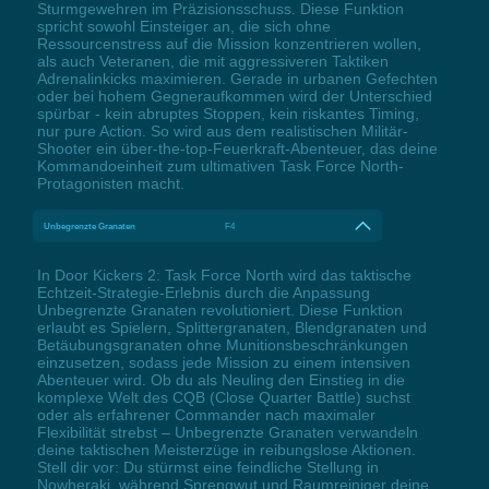
Sturmgewehren im Präzisionsschuss. Diese Funktion
spricht sowohl Einsteiger an, die sich ohne
Ressourcenstress auf die Mission konzentrieren wollen,
als auch Veteranen, die mit aggressiveren Taktiken
Adrenalinkicks maximieren. Gerade in urbanen Gefechten
oder bei hohem Gegneraufkommen wird der Unterschied
spürbar - kein abruptes Stoppen, kein riskantes Timing,
nur pure Action. So wird aus dem realistischen Militär-
Shooter ein über-the-top-Feuerkraft-Abenteuer, das deine
Kommandoeinheit zum ultimativen Task Force North-
Protagonisten macht.
Unbegrenzte Granaten
F4
In Door Kickers 2: Task Force North wird das taktische
Echtzeit-Strategie-Erlebnis durch die Anpassung
Unbegrenzte Granaten revolutioniert. Diese Funktion
erlaubt es Spielern, Splittergranaten, Blendgranaten und
Betäubungsgranaten ohne Munitionsbeschränkungen
einzusetzen, sodass jede Mission zu einem intensiven
Abenteuer wird. Ob du als Neuling den Einstieg in die
komplexe Welt des CQB (Close Quarter Battle) suchst
oder als erfahrener Commander nach maximaler
Flexibilität strebst – Unbegrenzte Granaten verwandeln
deine taktischen Meisterzüge in reibungslose Aktionen.
Stell dir vor: Du stürmst eine feindliche Stellung in
Nowheraki, während Sprengwut und Raumreiniger deine