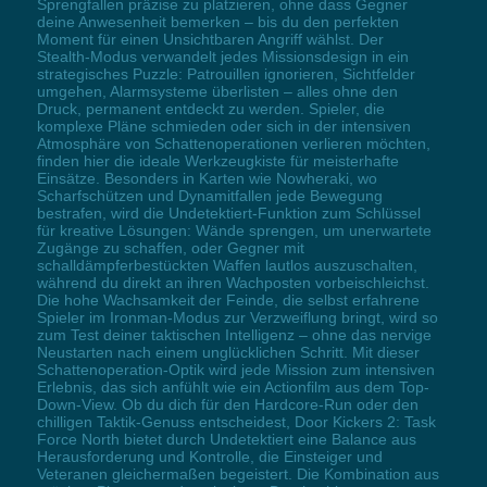
Sprengfallen präzise zu platzieren, ohne dass Gegner
deine Anwesenheit bemerken – bis du den perfekten
Moment für einen Unsichtbaren Angriff wählst. Der
Stealth-Modus verwandelt jedes Missionsdesign in ein
strategisches Puzzle: Patrouillen ignorieren, Sichtfelder
umgehen, Alarmsysteme überlisten – alles ohne den
Druck, permanent entdeckt zu werden. Spieler, die
komplexe Pläne schmieden oder sich in der intensiven
Atmosphäre von Schattenoperationen verlieren möchten,
finden hier die ideale Werkzeugkiste für meisterhafte
Einsätze. Besonders in Karten wie Nowheraki, wo
Scharfschützen und Dynamitfallen jede Bewegung
bestrafen, wird die Undetektiert-Funktion zum Schlüssel
für kreative Lösungen: Wände sprengen, um unerwartete
Zugänge zu schaffen, oder Gegner mit
schalldämpferbestückten Waffen lautlos auszuschalten,
während du direkt an ihren Wachposten vorbeischleichst.
Die hohe Wachsamkeit der Feinde, die selbst erfahrene
Spieler im Ironman-Modus zur Verzweiflung bringt, wird so
zum Test deiner taktischen Intelligenz – ohne das nervige
Neustarten nach einem unglücklichen Schritt. Mit dieser
Schattenoperation-Optik wird jede Mission zum intensiven
Erlebnis, das sich anfühlt wie ein Actionfilm aus dem Top-
Down-View. Ob du dich für den Hardcore-Run oder den
chilligen Taktik-Genuss entscheidest, Door Kickers 2: Task
Force North bietet durch Undetektiert eine Balance aus
Herausforderung und Kontrolle, die Einsteiger und
Veteranen gleichermaßen begeistert. Die Kombination aus