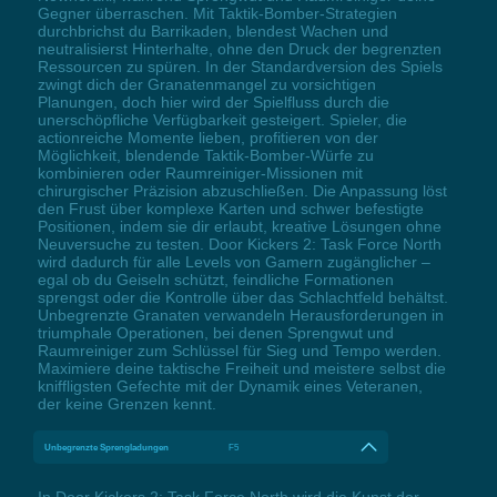
Gegner überraschen. Mit Taktik-Bomber-Strategien
durchbrichst du Barrikaden, blendest Wachen und
neutralisierst Hinterhalte, ohne den Druck der begrenzten
Ressourcen zu spüren. In der Standardversion des Spiels
zwingt dich der Granatenmangel zu vorsichtigen
Planungen, doch hier wird der Spielfluss durch die
unerschöpfliche Verfügbarkeit gesteigert. Spieler, die
actionreiche Momente lieben, profitieren von der
Möglichkeit, blendende Taktik-Bomber-Würfe zu
kombinieren oder Raumreiniger-Missionen mit
chirurgischer Präzision abzuschließen. Die Anpassung löst
den Frust über komplexe Karten und schwer befestigte
Positionen, indem sie dir erlaubt, kreative Lösungen ohne
Neuversuche zu testen. Door Kickers 2: Task Force North
wird dadurch für alle Levels von Gamern zugänglicher –
egal ob du Geiseln schützt, feindliche Formationen
sprengst oder die Kontrolle über das Schlachtfeld behältst.
Unbegrenzte Granaten verwandeln Herausforderungen in
triumphale Operationen, bei denen Sprengwut und
Raumreiniger zum Schlüssel für Sieg und Tempo werden.
Maximiere deine taktische Freiheit und meistere selbst die
kniffligsten Gefechte mit der Dynamik eines Veteranen,
der keine Grenzen kennt.
Unbegrenzte Sprengladungen
F5
In Door Kickers 2: Task Force North wird die Kunst der