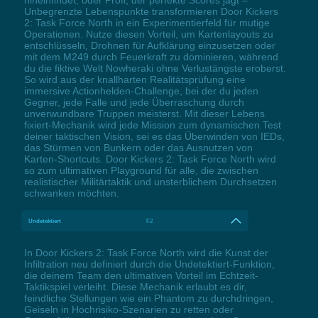
Unbegrenzte Lebenspunkte transformieren Door Kickers
2: Task Force North in ein Experimentierfeld für mutige
Operationen. Nutze diesen Vorteil, um Kartenlayouts zu
entschlüsseln, Drohnen für Aufklärung einzusetzen oder
mit dem M249 durch Feuerkraft zu dominieren, während
du die fiktive Welt Nowheraki ohne Verlustängste eroberst.
So wird aus der knallharten Realitätsprüfung eine
immersive Actionhelden-Challenge, bei der du jeden
Gegner, jede Falle und jede Überraschung durch
unverwundbare Truppen meisterst. Mit dieser Lebens
fixiert-Mechanik wird jede Mission zum dynamischen Test
deiner taktischen Vision, sei es das Überwinden von IEDs,
das Stürmen von Bunkern oder das Ausnutzen von
Karten-Shortcuts. Door Kickers 2: Task Force North wird
so zum ultimativen Playground für alle, die zwischen
realistischer Militärtaktik und unsterblichem Durchsetzen
schwanken möchten.
Undetektiert
F2
In Door Kickers 2: Task Force North wird die Kunst der
Infiltration neu definiert durch die Undetektiert-Funktion,
die deinem Team den ultimativen Vorteil im Echtzeit-
Taktikspiel verleiht. Diese Mechanik erlaubt es dir,
feindliche Stellungen wie ein Phantom zu durchdringen,
Geiseln in Hochrisiko-Szenarien zu retten oder