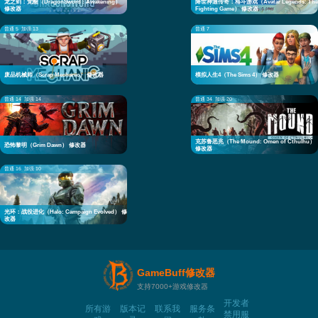
龙之剑：觉醒（DragonSword : Awakening）
降世神通传奇：格斗游戏（Avatar Legends: The
修改器
Fighting Game） 修改器
普通 5
加强 13
普通 7
废品机械师（Scrap Mechanic） 修改器
模拟人生4（The Sims 4） 修改器
普通 14
加强 14
普通 34
加强 20
克苏鲁恶兆（The Mound: Omen of Cthulhu）
恐怖黎明（Grim Dawn） 修改器
修改器
普通 16
加强 10
光环：战役进化（Halo: Campaign Evolved） 修
改器
GameBuff修改器
支持7000+游戏修改器
开发者
所有游
版本记
联系我
服务条
禁用服