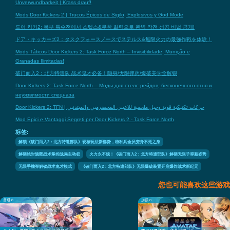
Unverwundbarkeit | Krass drauf!
Mods Door Kickers 2 | Trucos Épicos de Sigilo, Explosivos y God Mode
도어 킥커2: 북부 특수전에서 스텔스&무한 화력으로 완벽 작전 성공 비법 공개!
ドア・キッカーズ2：タスクフォースノースでステルス&無限火力の最強作戦を体験！
Mods Táticos Door Kickers 2: Task Force North – Invisibilidade, Munição e
Granadas Ilimitadas!
破门而入2：北方特遣队 战术鬼才必备！隐身/无限弹药/爆破美学全解锁
Door Kickers 2: Task Force North – Моды для стелс-рейдов, бесконечного огня и
неуязвимости спецназа
Door Kickers 2: TFN | حركات تكتيكية قوية وحيل ملحمية للاعبين المخضرمين والمبتدئين
Mod Epici e Vantaggi Segreti per Door Kickers 2 - Task Force North
标签:
解锁《破门而入2：北方特遣部队》硬核玩法新姿势，特种兵全员变身不死之身
解锁绝对隐匿战术掌控战局主动权
火力永不熄！《破门而入2：北方特遣部队》解锁无限子弹新姿势
无限手榴弹解锁战术鬼才模式
《破门而入2：北方特遣部队》无限爆破装置开启爆炸战术新纪元
您也可能喜欢这些游戏
普通 8
加强 8