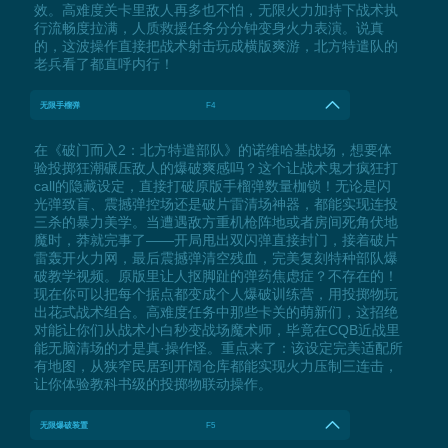
效。高难度关卡里敌人再多也不怕，无限火力加持下战术执
行流畅度拉满，人质救援任务分分钟变身火力表演。说真
的，这波操作直接把战术射击玩成横版爽游，北方特遣队的
老兵看了都直呼内行！
无限手榴弹
F4
在《破门而入2：北方特遣部队》的诺维哈基战场，想要体
验投掷狂潮碾压敌人的爆破爽感吗？这个让战术鬼才疯狂打
call的隐藏设定，直接打破原版手榴弹数量枷锁！无论是闪
光弹致盲、震撼弹控场还是破片雷清场神器，都能实现连投
三杀的暴力美学。当遭遇敌方重机枪阵地或者房间死角伏地
魔时，莽就完事了——开局甩出双闪弹直接封门，接着破片
雷轰开火力网，最后震撼弹清空残血，完美复刻特种部队爆
破教学视频。原版里让人抠脚趾的弹药焦虑症？不存在的！
现在你可以把每个据点都变成个人爆破训练营，用投掷物玩
出花式战术组合。高难度任务中那些卡关的萌新们，这招绝
对能让你们从战术小白秒变战场魔术师，毕竟在CQB近战里
能无脑清场的才是真·操作怪。重点来了：该设定完美适配所
有地图，从狭窄民居到开阔仓库都能实现火力压制三连击，
让你体验教科书级的投掷物联动操作。
无限爆破装置
F5