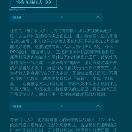
切换 加强模式
支持平台:
steam
无限血量
F1
还在为《破门而入2：北方特遣部队》里队友频繁暴毙抓
狂？这波操作直接给你满上锁血挂！北方特遣部队全员开启
无敌buff后，不管你是莽穿敌人重机枪阵还是硬吃IED炸弹都
能稳如老狗。这波秘技简直让战术大师们爽到飞起，什么
RPG轰炸、狙击点阴人，直接翻滚掩体扔震撼弹刚枪到底。
新手村玩家也能靠这个黑科技无伤速通废弃工厂，破墙炸药
开路清场一气呵成，三星评价手到擒来。说到底这游戏最爽
的不是当战术鬼才，而是能放飞自我玩出无双式突突突。从
大桥救人到突袭恐怖分子大本营，开启锁血模式后完全不用
考虑医疗包数量，战术规划直接从「苟着活」变成「刚着
赢」。别再被敌方火力网劝退，带着不死小队正面硬刚才是
真男人玩法。毕竟在北方特遣部队的世界里，真正的特工从
不需要复活点，他们只用一次冲锋就能改写战场规则。
未被发现
F2
在破门而入2：北方特遣部队的诺维哈基战场上，特种小队
的潜行模式堪称战术鬼影的终极奥义。当游骑兵们启动隐身
行动的黑科技机制，无论是贴脸绕过巡逻兵的战术迂回，还