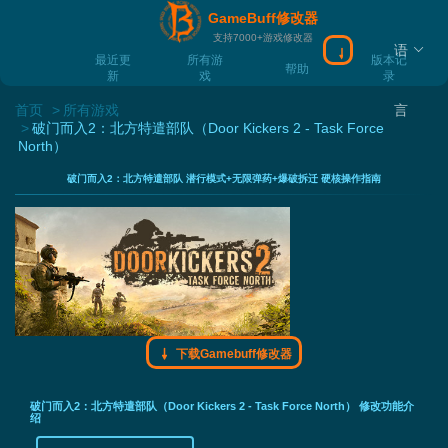
GameBuff修改器
支持7000+游戏修改器
语
下载Gamebuff
最近更
所有游
版本记
帮助
新
戏
录
首页
所有游戏
言
破门而入2：北方特遣部队（Door Kickers 2 - Task Force
North）
破门而入2：北方特遣部队 潜行模式+无限弹药+爆破拆迁 硬核操作指南
下载Gamebuff修改器
破门而入2：北方特遣部队（Door Kickers 2 - Task Force North） 修改功能介
绍