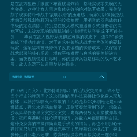
是在敌方狙击手眼皮下布置破墙炸药，都能实现零失误的无
声突袭。这种让敌人雷达集体失效的绝对隐匿效果，完美复
刻了现实特种作战中'敌明我暗'的压迫感，玩家可以像操控战
术幽灵般规划每颗闪光弹的投掷角度，用消音武器完成教科
书级的定点清除。特别是在铁人模式遭遇自杀式袭击者的高
危区域，未被发现的隐藏机制能让指挥官从容完成'不可能任
务'——毕竟在敌人视野系统彻底瘫痪的状态下，连RPG偷袭
都成了慢动作表演。对于追求好莱坞式战术大片体验的硬核
玩家，这项黑科技既降低了反复读档的试错成本，又保留了
战术部署的核心乐趣，堪称平衡难度与爽感的完美解决方
案。当夜视镜锁定目标时，你的游骑兵就是移动的战术艺术
展，敌人永远不知道噩梦从何降临。
无限弹药 - 无需装弹
F3
在《破门而入2：北方特遣部队》的近战突突局里，谁不想
当个行走的弹药库？这次搞到的黑科技直接让你化身人形加
特林，武器持续喷火不带歇的！无论是莽CQB刚枪还是rush
爆破点，弹夹永远满血复活，压枪节奏丝滑到飞起。想象在
沙漠风暴任务里突突突突突突，走廊两侧敌人直接被弹幕淹
没；夜间突袭时冲锋枪弹雨倾泻，连敌方AI都懵圈翻白眼。
这种免换弹的神操作简直是手残党的福音，再也不用担心子
弹打空只能干瞪眼，莽就完事了！黑弹幕狂欢模式下，突击
步枪点射比老六还准，霰弹枪贴脸轰击直接实现三连杀特