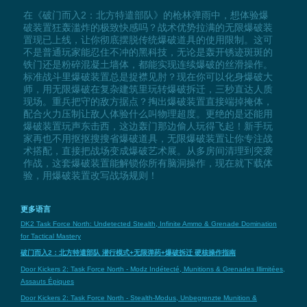
在《破门而入2：北方特遣部队》的枪林弹雨中，想体验爆
破装置狂轰滥炸的极致快感吗？战术优势拉满的无限爆破装
置现已上线，让你彻底摆脱传统爆破道具的使用限制。这可
不是普通玩家能忍住不冲的黑科技，无论是轰开锈迹斑斑的
铁门还是粉碎混凝土墙体，都能实现连续爆破的丝滑操作。
标准战斗里爆破装置总是捉襟见肘？现在你可以化身爆破大
师，用无限爆破在复杂建筑里玩转爆破拆迁，三秒直达人质
现场。重兵把守的敌方据点？掏出爆破装置直接端掉掩体，
配合火力压制让敌人体验什么叫物理超度。更绝的是还能用
爆破装置玩声东击西，这边轰门那边偷人玩得飞起！新手玩
家再也不用抠抠搜搜省爆破道具，无限爆破装置让你专注战
术搭配，直接把战场变成爆破艺术展。从多房间清理到突袭
作战，这套爆破装置能解锁你所有脑洞操作，现在就下载体
验，用爆破装置改写战场规则！
更多语言
DK2 Task Force North: Undetected Stealth, Infinite Ammo & Grenade Domination
for Tactical Mastery
破门而入2：北方特遣部队 潜行模式+无限弹药+爆破拆迁 硬核操作指南
Door Kickers 2: Task Force North - Modz Indétecté, Munitions & Grenades Illimitées,
Assauts Épiques
Door Kickers 2: Task Force North - Stealth-Modus, Unbegrenzte Munition &