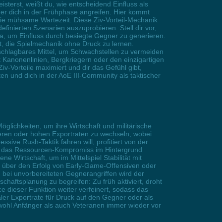
eisterst, weißt du, wie entscheidend Einfluss als
r dich in der Frühphase angreifen. Hier kommt
e die mühsame Wartezeit. Diese Ziv-Vorteil-Mechanik
definierten Szenarien auszuprobieren. Stell dir vor,
sa, um Einfluss durch besiegte Gegner zu generieren.
t, die Spielmechanik ohne Druck zu lernen.
unschlagbares Mittel, um Schwachstellen zu vermeiden
t Kanonenlinien, Bergkriegern oder den einzigartigen
v-Vorteile maximiert und dir das Gefühl gibt,
en und dich in der AoE III-Community als taktischer
 Möglichkeiten, um ihre Wirtschaft und militärische
leren oder hohen Exportraten zu wechseln, wobei
ive Rush-Taktik fahren will, profitiert von der
tig das Ressourcen-Kompromiss im Hintergrund
Wirtschaft, um im Mittelspiel Stabilität mit
en über den Erfolg von Early-Game-Offensiven oder
 bei unvorbereiteten Gegnerangriffen wird der
schaftsplanung zu begreifen: Zu früh aktiviert, droht
e dieser Funktion weiter verfeinert, sodass das
er Exportrate für Druck auf den Gegner oder als
owohl Anfänger als auch Veteranen immer wieder vor