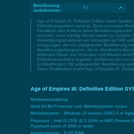
Bevölkerung
F7
zurücksetzen
Age of Empires III: Definitive Edition bietet Spiel
Einheitenpopulation sprengt. Diese innovative Mech
Kavallerie oder Artillerie keine Bevölkerungskos
möchten, ohne ständig Häuser bauen zu müssen. Wäh
Verteidigungsstrukturen wie Vorposten auf 500 und
Kriegszügen, die mit unbegrenzter Bevölkerung kre
Bevölkerungsobergrenze, die im Standardmodus oft 
defensive Mauer aus Vorposten und Mauern errichten 
Einheitenpopulation ärgerten, profitieren nun von 
im Deathmatch: Mit unbegrenzter Bevölkerung wird
Diese Modifikation macht Age of Empires III: Defin
Age of Empires III: Definitive Editi
Mindestausstattung:
Setzt 64-Bit-Prozessor und -Betriebssystem voraus
Betriebssystem：Windows 10 version 18362.0 or high
Prozessor：Intel i3-2105 @ 3.1GHz or AMD Phenom II
Passmark score of 1830 or better
Arbeitsspeicher：8 GB RAM