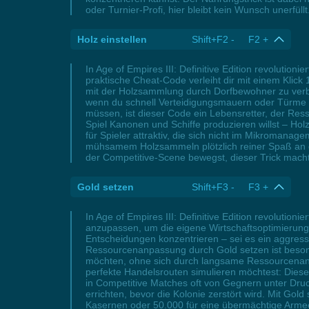
oder Turnier-Profi, hier bleibt kein Wunsch unerfüllt
Holz einstellen
Shift+F2 - F2 +
In Age of Empires III: Definitive Edition revolutio
praktische Cheat-Code verleiht dir mit einem Klick
mit der Holzsammlung durch Dorfbewohner zu verb
wenn du schnell Verteidigungsmauern oder Türme e
müssen, ist dieser Code ein Lebensretter, der R
Spiel Kanonen und Schiffe produzieren willst – Hol
für Spieler attraktiv, die sich nicht im Mikromana
mühsamem Holzsammeln plötzlich reiner Spaß an de
der Competitive-Scene bewegst, dieser Trick macht 
Gold setzen
Shift+F3 - F3 +
In Age of Empires III: Definitive Edition revoluti
anzupassen, um die eigene Wirtschaftsoptimierung 
Entscheidungen konzentrieren – sei es ein aggress
Ressourcenanpassung durch Gold setzen ist besonde
möchten, ohne sich durch langsame Ressourcenansam
perfekte Handelsrouten simulieren möchtest: Diese 
in Competitive Matches oft von Gegnern unter Dru
errichten, bevor die Kolonie zerstört wird. Mit Go
Kasernen oder 50.000 für eine übermächtige Armee b