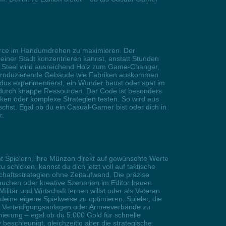
essource im Handumdrehen zu maximieren. Der
einer Stadt konzentrieren kannst, anstatt Stunden
d Steel wird ausreichend Holz zum Game-Changer,
holzproduzierende Gebäude wie Fabriken auskommen
us experimentierst, ein Wunder baust oder spät im
en durch knappe Ressourcen. Der Code ist besonders
icken oder komplexe Strategien testen. So wird aus
hst. Egal ob du ein Casual-Gamer bist oder dich in
r.
ht Spielern, ihre Münzen direkt auf gewünschte Werte
chicken, kannst du dich jetzt voll auf taktische
haftsstrategien ohne Zeitaufwand. Die präzise
auchen oder kreative Szenarien im Editor bauen
tär und Wirtschaft lernen willst oder als Veteran
deine eigene Spielweise zu optimieren. Spieler, die
um Verteidigungsanlagen oder Armeeverbände zu
mierung – egal ob du 5.000 Gold für schnelle
eschleunigt, gleichzeitig aber die strategische