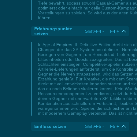
Tiefe bewahrt, sodass sowohl Casual-Gamer als au
optimierst oder einfach nur geile Custom-Kampagnen 
Vorstellungen zu spielen. So wird aus der alten K
führen.
Erfahrungspunkte
Shift+F4 - F4 +
setzen
In Age of Empires III: Definitive Edition dreht sich
Changer, der das XP-System neu definiert. Normal
Besiegen von Gegnern, um Heimatstadt-Lieferungen 
Eliteeinheiten oder Boosts zuzugreifen. Das ist b
Schlachten einsteigen. Competitive-Spieler nutzen 
Artillerie-Lieferungen anforderst, um die Kontrol
Gegner die Nerven strapazieren, wird das Setzen 
Erzählung genießt. Für Kreative, die mit dem Szena
direkt mit voll entwickelten Imperien starten und 
das du nach Belieben skalieren kannst. Kein Wunder,
Ressourcenmanagement zu verlieren, setzt du Erfahr
deinen Gegner mit unerwarteten XP-Taktiken überra
Kombination aus schnellerem Fortschritt, flexible
wahrgenommen wird. Spieler, die sich bisher am lan
mit modernem Gameplay verbindet. Das ist nicht nur 
Einfluss setzen
Shift+F5 - F5 +