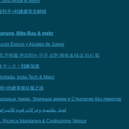
, God Mode & More!
技秒开+秒建建筑全解锁
erung, Blitz-Bau & mehr
Trucos Épicos y Ajustes de Juego
 전략을 완성하는 인구 상한 해제 & 테크 러시 팁
スタテック！戦略加速
imitada, Insta-Tech & Mais!
瞬研×秒建掌握征服之路
Хардкорные трюки, Эпичные армии и Стратегии без лимитов
E لحيل ملحمية وحركات قوية للإمبراطوريات غير المحدودة
a, Ricerca Istantanea & Costruzione Veloce