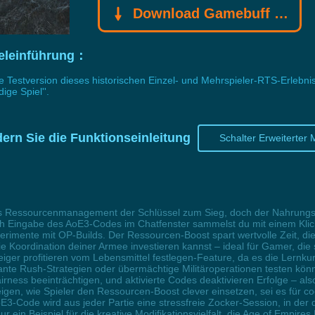
Download Gamebuff Trainer
pieleinführung：
eine Testversion dieses historischen Einzel- und Mehrspieler-RTS-Erlebn
ige Spiel''.
ndern Sie die Funktionseinleitung
Schalter Erweiterter
zientes Ressourcenmanagement der Schlüssel zum Sieg, doch der Nahrungst
Durch Eingabe des AoE3-Codes im Chatfenster sammelst du mit einem Kl
rimente mit OP-Builds. Der Ressourcen-Boost spart wertvolle Zeit, die
e Koordination deiner Armee investieren kannst – ideal für Gamer, die
ger profitieren vom Lebensmittel festlegen-Feature, da es die Lernku
skante Rush-Strategien oder übermächtige Militäroperationen testen kö
rness beeinträchtigen, und aktivierte Codes deaktivieren Erfolge – al
n, wie Spieler den Ressourcen-Boost clever einsetzen, sei es für co
3-Code wird aus jeder Partie eine stressfreie Zocker-Session, in der d
 ein Beispiel für die kreative Modifikationsvielfalt, die Age of Empires 