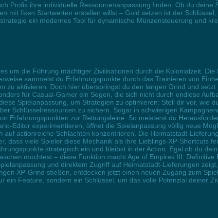
ch Profis ihre individuelle Ressourcenanpassung finden. Ob du deine
mit fixen Startwerten erstellen willst – Gold setzen ist der Schlüssel, 
ultstrategie ein modernes Tool für dynamische Münzensteuerung und kre
 alles um die Führung mächtiger Zivilisationen durch die Kolonialzeit. D
erweise sammelst du Erfahrungspunkte durch das Trainieren von Einhe
zu aktivieren. Doch hier überspringst du den langen Grind und setzt 
esonders für Casual-Gamer ein Segen, die sich nicht durch endlose Auf
diese Spielanpassung, um Strategien zu optimieren: Stell dir vor, wie 
le über Schlüsselressourcen zu sichern. Sogar in schwierigen Kampagn
von Erfahrungspunkten zur Rettungsleine. So meisterst du Herausforde
rio-Editor experimentieren, öffnet die Spielanpassung völlig neue Mögl
sich auf actionreiche Schlachten konzentrieren. Die Heimatstadt-Liefer
 dass viele Spieler diese Mechanik als ihre Lieblings-XP-Shortcuts fei
ungspunkte strategisch ein und bleibst in der Action. Egal ob du dein
schen möchtest – diese Funktion macht Age of Empires III: Definitive
r Spielanpassung und direktem Zugriff auf Heimatstadt-Lieferungen zei
gen XP-Grind stießen, entdecken jetzt einen neuen Zugang zum Spiel, d
ein Feature, sondern ein Schlüssel, um das volle Potenzial deiner Zivi