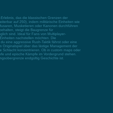
y-Erlebnis, das die klassischen Grenzen der
iterbar auf 250), indem militärische Einheiten wie
t Husaren, Musketieren oder Kanonen durchführen
ehalten, steigt die Baugrenze für
ch sind. Ideal für Fans von Multiplayer-
 Einheiten nachstellen möchten. Die
du eine aggressive Rush-Taktik fährst oder eine
 im Originalspiel über das lästige Management der
 die Schlacht konzentrieren. Ob in custom maps oder
iefe und epische Kämpfe im Vordergrund stehen.
ungsobergrenze endgültig Geschichte ist.