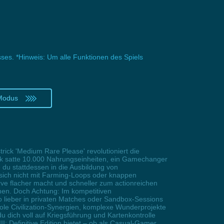
isses. *Hinweis: Um alle Funktionen des Spiels
 Modus
rick 'Medium Rare Please' revolutioniert die
ick satte 10.000 Nahrungseinheiten, ein Gamechanger
 du stattdessen in die Ausbildung von
 sich nicht mit Farming-Loops oder knappen
rve flacher macht und schneller zum actionreichen
nnen. Doch Achtung: Im kompetitiven
so lieber in privaten Matches oder Sandbox-Sessions
ole Civilization-Synergien, komplexe Wunderprojekte
u dich voll auf Kriegsführung und Kartenkontrolle
III: Definitive Edition bietet – ob als Casual-Gamer