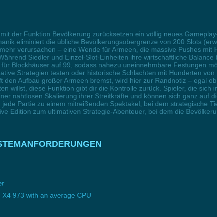
ern mit der Funktion Bevölkerung zurücksetzen ein völlig neues Gamepla
anik eliminiert die übliche Bevölkerungsobergrenze von 200 Slots (erwe
ten mehr verursachen – eine Wende für Armeen, die massive Pushes mi
rend Siedler und Einzel-Slot-Einheiten ihre wirtschaftliche Balance b
 für Blockhäuser auf 99, sodass nahezu uneinnehmbare Festungen mögli
ative Strategien testen oder historische Schlachten mit Hunderten von
den Aufbau großer Armeen bremst, wird hier zur Randnotiz – egal ob 
willst, diese Funktion gibt dir die Kontrolle zurück. Spieler, die sich
einer nahtlosen Skalierung ihrer Streitkräfte und können sich ganz auf
 jede Partie zu einem mitreißenden Spektakel, bei dem strategische T
itive Edition zum ultimativen Strategie-Abenteuer, bei dem die Bevölker
on SYSTEMANFORDERUNGEN
er
 X4 973 with an average CPU