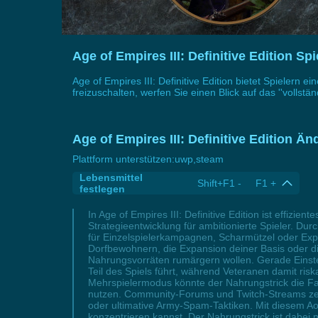
Age of Empires III: Definitive Edition S
Age of Empires III: Definitive Edition bietet Spielern 
freizuschalten, werfen Sie einen Blick auf das ''vollständ
Age of Empires III: Definitive Edition Ä
Plattform unterstützen:
uwp,steam
Lebensmittel
Shift+F1 - F1 +
festlegen
In Age of Empires III: Definitive Edition ist effi
Strategieentwicklung für ambitionierte Spieler. 
für Einzelspielerkampagnen, Scharmützel oder Expe
Dorfbewohnern, die Expansion deiner Basis oder di
Nahrungsvorräten rumärgern wollen. Gerade Einstei
Teil des Spiels führt, während Veteranen damit ri
Mehrspielermodus könnte der Nahrungstrick die Fai
nutzen. Community-Forums und Twitch-Streams zeige
oder ultimative Army-Spam-Taktiken. Mit diesem AoE
konzentrieren kannst. Der Nahrungstrick ist dabei nur