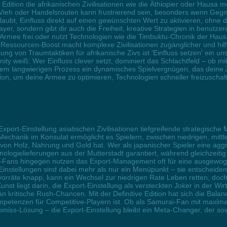
e Edition die afrikanischen Zivilisationen wie die Äthiopier oder Hausa m
ieh oder Handelsrouten kann frustrierend sein, besonders wenn Gegne
r erlaubt, Einfluss direkt auf einen gewünschten Wert zu aktivieren, ohn
yer, sondern gibt dir auch die Freiheit, kreative Strategien in benutzer
e-Armee frei oder nutzt Technologien wie die Timbuktu-Chronik der Hau
Ressourcen-Boost macht komplexe Zivilisationen zugänglicher und hilf
ng von Traumtaktiken für afrikanische Zivs ist 'Einfluss setzen' ein 
ity weiß: Wer Einfluss clever setzt, dominiert das Schlachtfeld – ob mi
nem langwierigen Prozess ein dynamisches Spielvergnügen, das deine Zi
tion, um deine Armee zu optimieren, Technologien schneller freizuschalt
e Export-Einstellung asiatischen Zivilisationen tiefgreifende strategische
Mechanik im Konsulat ermöglicht es Spielern, zwischen niedrigen, mitt
n Holz, Nahrung und Gold hat. Wer als japanischer Spieler eine aggress
hnologielieferungen aus der Mutterstadt garantiert, während gleichzei
-Fans hingegen nutzen das Export-Management oft für eine ausgewogene 
t-Einstellungen sind dabei mehr als nur ein Menüpunkt – sie entscheid
zvorräte knapp, kann ein Wechsel zur niedrigen Rate Leben retten, doch
st liegt darin, die Export-Einstellung als versteckten Joker in der Wirt
ritische Rush-Chancen. Mit der Definitive Edition hat sich die Balanc
etenzen für Competitive-Playern ist. Ob als Samurai-Fan mit maximal
omiss-Lösung – die Export-Einstellung bleibt ein Meta-Changer, der s