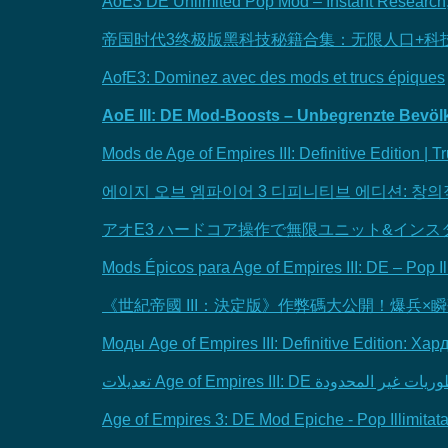
AoE3 DE Unlimited Pop Mod – Instant Research
帝国时代3终极版黑科技秘籍合集：无限人口+科
AofE3: Dominez avec des mods et trucs épiques
AoE III: DE Mod-Boosts – Unbegrenzte Bevölk
Mods de Age of Empires III: Definitive Edition | 
에이지 오브 엠파이어 3 디피니티브 에디션: 창의적
アオE3 ハードコア操作で無限ユニット&イン
Mods Épicos para Age of Empires III: DE – Pop Il
《世紀帝國 III：決定版》作弊碼大公開！爆兵×
Моды Age of Empires III: Definitive Edition: 
تعديلات Age of Empires III: D
Age of Empires 3: DE Mod Epiche - Pop Illimitat