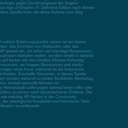
 Strategie gegen Zerstörungswut der Gegner
um Age of Empires III: Definitive Edition nach deinen
ative Spielformen, die deine Kolonie zum Sieg
ie Funktion Erfahrungspunkte setzen ist ein Game-
iten, das Errichten von Gebäuden oder das
XP gezielt ein, um sofort auf mächtige Ressourcen,
bauphasen kämpfen wollen, sondern direkt in epische
du auf Karten wie den Großen Ebenen frühzeitig
enmissionen, wo knappe Ressourcen und starke
rungen ohne Frust, während du die historische
ichkeiten: Erschaffe Szenarien, in denen Spieler
ungen werden dadurch zu einem flexibleren Werkzeug,
ern. Anstatt wertvolle Minuten im
e Heimatstadt-Lieferungen optimal timen willst oder
 Edition zu einem noch dynamischeren Erlebnis. Die
gt, wie mächtig XP-Setzen in der Community
er strategische Kreativität und historische Tiefe
lisation zu entfesseln.