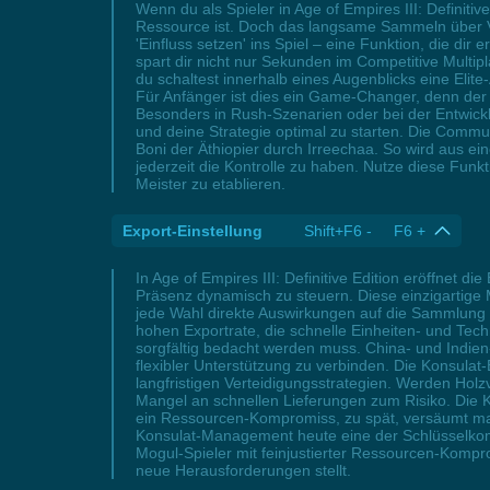
Wenn du als Spieler in Age of Empires III: Definitiv
Ressource ist. Doch das langsame Sammeln über V
'Einfluss setzen' ins Spiel – eine Funktion, die di
spart dir nicht nur Sekunden im Competitive Multipla
du schaltest innerhalb eines Augenblicks eine Elit
Für Anfänger ist dies ein Game-Changer, denn der 
Besonders in Rush-Szenarien oder bei der Entwicklu
und deine Strategie optimal zu starten. Die Commun
Boni der Äthiopier durch Irreechaa. So wird aus ei
jederzeit die Kontrolle zu haben. Nutze diese Funk
Meister zu etablieren.
Export-Einstellung
Shift+F6 - F6 +
In Age of Empires III: Definitive Edition eröffnet di
Präsenz dynamisch zu steuern. Diese einzigartige 
jede Wahl direkte Auswirkungen auf die Sammlung vo
hohen Exportrate, die schnelle Einheiten- und Tec
sorgfältig bedacht werden muss. China- und Indien
flexibler Unterstützung zu verbinden. Die Konsula
langfristigen Verteidigungsstrategien. Werden Hol
Mangel an schnellen Lieferungen zum Risiko. Die Kun
ein Ressourcen-Kompromiss, zu spät, versäumt man k
Konsulat-Management heute eine der Schlüsselkomp
Mogul-Spieler mit feinjustierter Ressourcen-Kompr
neue Herausforderungen stellt.