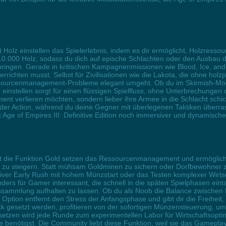
.
niert Holz einstellen das Spielerlebnis, indem es dir ermöglicht, Holzr
 10.000 Holz, sodass du dich auf epische Schlachten oder den Ausbau d
ringen. Gerade in kritischen Kampagnenmissionen wie Blood, Ice, an
rrichten musst. Selbst für Zivilisationen wie die Lakota, die ohne 
essourcenmanagement-Probleme elegant umgeht. Ob du im Skirmish-Mod
z einstellen sorgt für einen flüssigen Spielfluss, ohne Unterbrechung
gement verlieren möchten, sondern lieber ihre Armee in die Schlacht sch
r Action, während du deine Gegner mit überlegenen Taktiken überrasc
Age of Empires III: Definitive Edition noch immersiver und dynamische
oniert die Funktion Gold setzen das Ressourcenmanagement und ermöglic
zu steigern. Statt mühsam Goldminen zu sichern oder Dorfbewohner zu s
iver Early Rush mit hohem Münzstart oder das Testen komplexer Wirtsc
rs für Gamer interessant, die schnell in die späten Spielphasen eint
mlung aufhalten zu lassen. Ob du als Noob die Balance zwischen Mili
Option entfernt den Stress der Anfangsphase und gibt dir die Freiheit, 
ck gesetzt werden, profitieren von der sofortigen Münzensteuerung, 
ld setzen wird jede Runde zum experimentellen Labor für Wirtschaftsopti
enötigst. Die Community liebt diese Funktion, weil sie das Gameplay b