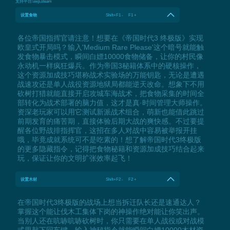
支持平台:
uwp,steam
设置食物
Shift+F1 - F1 +
各位帝国指挥官请注意！想要在《帝国时代3 终极版》实现
欧皇式开局吗？输入'Medium Rare Please'这个暗号就能触
发食物暴击模式，瞬间白嫖10000食物储备，让你的村民像
永动机一样疯狂爆兵。作为帝国3秘籍体系中的硬核操作，
这个资源加成技巧堪称战术实验场的万能钥匙，无论是遭遇
战速攻还是单人战役资源地狱局都能逆天改命。想象下不用
砍树打猎就能直接开启攻城车海战术，把食物采集的时间全
部转化为战术部署的脑力值，这才是真·时间管理大师操作。
资深老玩家可以用它测试新派战术组合，萌新也能借此跳过
前期发育的痛苦期，直接体验后期大战的爽快感。不过要提
醒各位野战排指挥官，这招在多人对战中容易被举报开挂
哦，毕竟成就系统可不是吃素的！想了解帝国时代3终极版
的更多隐藏指令，记得把食物秘籍和资源加成技巧结合起来
玩，保证让你的文明扩张效率起飞！
设置木材
Shift+F2 - F2 +
在帝国时代3终极版的战场上想当拆迁队长还是速通达人？
掌握这个能让伐木工集体下岗的神操作绝对能让你笑出声。
当别人还在吭哧吭哧砍树时，你只需要在单人战役或对战模
式里敲下回车键，输入神秘指令就能瞬间白嫖10000木材资