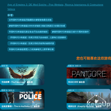
Age of Empires 3: DE Mod Epiche - Pop Illimitata, Ricerca Istantanea & Costruzione
Veloce
标签:
在帝国时代3终极版用隐藏指令解锁食物暴击体验
解锁帝国时代3终极版10000木材秘技 体验无资源压力的暴兵快感
帝国时代3终极版玩家必备金币自由操控秘技
解锁帝国时代3终极版主城卡片黑科技操作
《帝国时代3 终极版》非洲文明逆天改命秘技，让影响力直接爆表
《帝国时代3 终极版》亚洲文明经济核弹的秘密武器
帝国时代3终极版重置人口机制解锁无上限军事狂潮
您也可能喜欢这些游戏
加强 16
普通 25
加强 18
空战猎鹰（The Falconeer） 修改器
PANICORE 修改器
普通 15
加强 21
加强 15
这就是警察2（This Is the Police 2） 修改器
维持生存（KeepUp Survival） 修改器