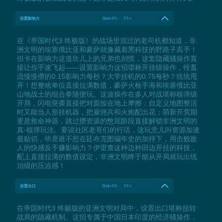
设置影响力
Shift+F5 - F5 +
在《帝国时代3 终极版》的战场里混过的老司机都知道，非
洲文明的埃塞俄比亚和豪萨就像藏着黑科技的野路子高手！
但卡在影响力这道坎儿上的兄弟也别慌，这套隐藏骚操作直
接让你手速飞起——设置影响力这招堪称开挂级操作，牲畜
流慢慢攒的0.15影响力每秒？大学挂机的0.75每秒？统统甩
开！想整啥单位直接拉满数值，豪萨火枪手海和埃塞俄比亚
山地战士的组合拳随便玩。这波操作在多人对战堪称核弹级
开局，闪电突袭直接把对面按在地上摩擦；自定义地图整活
时又能当人形挂机器，把雇佣兵和火炮配出花；萌新开荒期
更是救命神器，跳过攒资源的憋屈阶段直接解锁非洲文明的
真·核弹玩法。要说社区老哥们的行话，这玩意儿叫资源加速
最贴切，毕竟谁不想在廷布克图编年史的加持下，用击败敌
人的快感反手赚影响力？伊雷查这种边种田边开挂的科技，
配上直接拉满的数值设定，非洲文明终于能从开局就玩出统
治级的压迫感！
设置出口
Shift+F6 - F6 +
在帝国时代3 终极版的亚洲文明对局中，设置出口堪称扭转
战局的隐藏机制。这招专属于中国日本印度的经济骚操作，