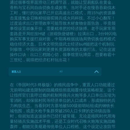
通过领事馆界面滑动三档调节器，就能让贸易船队在黄金、
香料与宝石间自由切换生成效率。当对手还在慢吞吞刷伐木
工时，懂行的玩家早已开启高速出口模式，用15%的资源暴
击直接氪金召唤精锐骆驼骑兵或火药科技。不过小心翻车！
过度追求出口管理效率可能导致木材食物全面告急，毕竟领
事馆设置就像开挂，需要精准把控经济脉搏。老手玩家常用
套路是开局狂按H键（游戏快捷键梗）拉满出口，3分钟闪电
购买军事支援打崩对面，中期再根据战场局势切换低档模式
稳住经济大盘。日本文明凭借武士经济buff能把这个机制玩
到极致，中国玩家则更擅长资源权衡的太极打法。记住这波
操作口诀：出口三档随心切，领事馆里玩博弈，想要称霸十
三世纪，就得把经济杠杆玩出花！
重置人口
F7
在《帝国时代3 终极版》的殖民战争中，重置人口功能通过
无前哨站建造限制的隐藏模组彻底颠覆传统策略框架。这个
让指挥官们直呼过瘾的机制将骑兵火炮等多人口单位压缩为
零消耗，却保留村民等经济单位的人口成本，形成独特的兵
力构筑生态。当看到对方基地被500级前哨站组成的钢铁长
城包围，或是火枪手集群突破250人口卡牌的史诗级战场
时，你就知道这波操作已经打破常规。无论是殖民时代用海
量轻骑兵实施战术平推，还是工业时代召唤火炮海实施战略
轰炸，都能完美规避传统单位人口桎梏。这个设定让攻防节