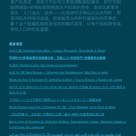
奏产生质变：进攻方可以专注资源调配疯狂爆兵，防守方则
能用城墙+前哨站矩阵构筑永不陷落的堡垒。资深玩家更开
发出「人口溢出」战术——在保持经济单位占比的同时，用
零消耗兵种淹没战场。想体验黑火药时代最疯狂的军事想
象？这个隐藏机制就是你的终极武器库，让每个战役都变成
单位人口的狂欢盛宴。
更多语言
AoE3 DE Unlimited Pop Mod – Instant Research, God Mode & More!
帝国时代3终极版黑科技秘籍合集：无限人口+科技秒开+秒建建筑全解锁
AofE3: Dominez avec des mods et trucs épiques
AoE III: DE Mod-Boosts – Unbegrenzte Bevölkerung, Blitz-Bau & mehr
Mods de Age of Empires III: Definitive Edition | Trucos Épicos y Ajustes de Juego
에이지 오브 엠파이어 3 디피니티브 에디션: 창의적 전략을 완성하는 인구 상한 해제 &
테크 러시 팁
アオE3 ハードコア操作で無限ユニット&インスタテック！戦略加速
Mods Épicos para Age of Empires III: DE – Pop Ilimitada, Insta-Tech & Mais!
《世紀帝國 III：決定版》作弊碼大公開！爆兵×瞬研×秒建掌握征服之路
Моды Age of Empires III: Definitive Edition: Хардкорные трюки, Эпичные армии и
Стратегии без лимитов
تعديلات Age of Empires III: DE لحيل ملحمية وحركات قوية للإمبراطوريات غير المحدودة