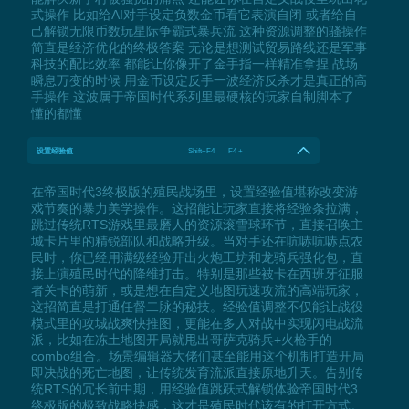
式操作 比如给AI对手设定负数金币看它表演自闭 或者给自
己解锁无限币数玩星际争霸式暴兵流 这种资源调整的骚操作
简直是经济优化的终极答案 无论是想测试贸易路线还是军事
科技的配比效率 都能让你像开了金手指一样精准拿捏 战场
瞬息万变的时候 用金币设定反手一波经济反杀才是真正的高
手操作 这波属于帝国时代系列里最硬核的玩家自制脚本了
懂的都懂
设置经验值
Shift+F4 - F4 +
在帝国时代3终极版的殖民战场里，设置经验值堪称改变游
戏节奏的暴力美学操作。这招能让玩家直接将经验条拉满，
跳过传统RTS游戏里最磨人的资源滚雪球环节，直接召唤主
城卡片里的精锐部队和战略升级。当对手还在吭哧吭哧点农
民时，你已经用满级经验开出火炮工坊和龙骑兵强化包，直
接上演殖民时代的降维打击。特别是那些被卡在西班牙征服
者关卡的萌新，或是想在自定义地图玩速攻流的高端玩家，
这招简直是打通任督二脉的秘技。经验值调整不仅能让战役
模式里的攻城战爽快推图，更能在多人对战中实现闪电战流
派，比如在冻土地图开局就甩出哥萨克骑兵+火枪手的
combo组合。场景编辑器大佬们甚至能用这个机制打造开局
即决战的死亡地图，让传统发育流派直接原地升天。告别传
统RTS的冗长前中期，用经验值跳跃式解锁体验帝国时代3
终极版的极致战略快感，这才是殖民时代该有的打开方式。