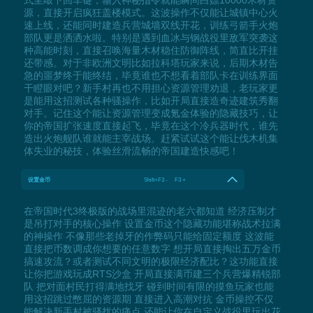
源，直接开启疯狂盖楼模式。这波操作不仅能让城镇中心火
速上线，还能同时建造兵营城墙双线开花，训练弓箭手火炮
部队更是洒洒水啦。特别是遇到血冰与钢战役里敌军突袭这
种高能时刻，直接召唤海量木材稳住防御阵线，简直比开挂
还带感。对于非欧洲文明比如拉科塔玩家来说，后期木材告
急的噩梦终于能终结，毕竟谁也不想看着部队卡在训练界面
干瞪眼对吧？新手村再也不用担心资源管理劝退，老玩家更
是能用这招测试各种骚操作，比如开局直接造奇迹建筑秀翻
对手。记住这个能让资源管理变成氪金体验的隐藏技巧，让
你的帝国扩张速度直接起飞，毕竟在这个冷兵器时代，谁先
造出火炮舰队谁就能主宰战场。赶紧试试这个能让伐木机集
体失业的秘技，体验丝滑流畅的帝国建造快感吧！
设置金币
Shift+F3 - F3 +
在帝国时代3终极版的战场里混迹的老六都知道 经济压制才
是吊打对手的核心操作 设置金币这个隐藏功能堪称战术拉满
的神操作 不像那些老掉牙的作弊码只能给固定额度 这波能
直接把币数调成你想要的任意数字 想开局直接掏出五万金币
搞速攻流？或者测试不同文明的极限经济配比？这功能直接
让你把游戏玩成RTS沙盒 开局直接满币建三个兵营爆精锐部
队 把对面村民打得满地找牙 碰到时间有限的摸鱼玩家也能
用这招跳过憋屈的资源期 直接进入高潮对抗 金币操控不仅
能解决新手村被骚扰的痛点 还能让你在自定义战役里玩出花