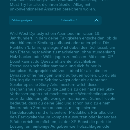
Must-Try für alle, die ihren Siedler-Alltag mit
unkonventionellen Ansätzen bereichern wollen.
Erfahrung steigern
LCtrl+Alt+Num 0
Wild West Dynasty ist ein Abenteuer im rauen 19.
Jahrhundert, in dem deine Fähigkeiten entscheiden, ob du
eine blühende Siedlung aufbaust oder untergehst. Die
Funktion 'Erfahrung steigern' ist dabei dein Schlüssel, um
den Erfahrungsgewinn zu maximieren, ohne stundenlang
Holz hacken oder Wölfe jagen zu müssen. Mit einem XP-
Boost kannst du Quests effizienter abschließen,
Ressourcen schneller sammeln und dich früher in
komplexe Bauprojekte stürzen – ideal für alle, die ihre
Dynastie ohne nervigen Grind aufbauen wollen. Ob du als
Neuling die ersten Schritte wagst oder als erfahrener
Spieler epische Story-Arks meistern willst, dieser
Mechanismus verkürzt die Zeit bis zu den nächsten Skill-
Verbesserungen und macht extreme Wetterbedingungen
oder Banditenangriffe weniger frustrierend. Schnell leveln
bedeutet, dass du deine Siedlung schon bald zu einem
florierenden Zentrum ausbaust, mit optimierten
Handelsrouten und effizienterer Produktion. Für alle, die
den Fertigkeitenbaum komplett ausnutzen oder legendäre
Städte errichten möchten, ist der XP-Boost die perfekte
Lösung, um eintönige Aufgaben wie Holzschlagen oder