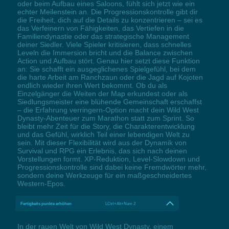
oder beim Aufbau eines Saloons, fühlt sich jetzt wie ein
echter Meilenstein an. Die Progressionskontrolle gibt dir
die Freiheit, dich auf die Details zu konzentrieren – sei es
das Verfeinern von Fähigkeiten, das Vertiefen in die
Familiendynastie oder das strategische Management
deiner Siedler. Viele Spieler kritisieren, dass schnelles
Leveln die Immersion bricht und die Balance zwischen
Action und Aufbau stört. Genau hier setzt diese Funktion
an: Sie schafft ein ausgeglichenes Spielgefühl, bei dem
die harte Arbeit am Ranchzaun oder die Jagd auf Kojoten
endlich wieder ihren Wert bekommt. Ob du als
Einzelgänger die Weiten der Map erkundest oder als
Siedlungsmeister eine blühende Gemeinschaft erschaffst
– die Erfahrung verringern-Option macht dein Wild West
Dynasty-Abenteuer zum Marathon statt zum Sprint. So
bleibt mehr Zeit für die Story, die Charakterentwicklung
und das Gefühl, wirklich Teil einer lebendigen Welt zu
sein. Mit dieser Flexibilität wird aus der Dynamik von
Survival und RPG ein Erlebnis, das sich nach deinen
Vorstellungen formt. XP-Reduktion, Level-Slowdown und
Progressionskontrolle sind dabei keine Fremdwörter mehr,
sondern deine Werkzeuge für ein maßgeschneidertes
Western-Epos.
Fertigkeits punkte erhöhen
LCtrl+Alt+Num 2
In der rauen Welt von Wild West Dynasty, einem