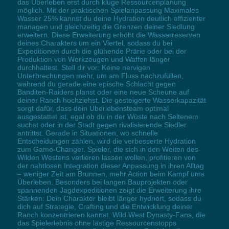
das Überleben erst durch kluge Ressourcenplanung
möglich. Mit der praktischen Spielanpassung Maximales
Wasser 25% kannst du deine Hydration deutlich effizienter
managen und gleichzeitig die Grenzen deiner Siedlung
erweitern. Diese Erweiterung erhöht die Wasserreserven
deines Charakters um ein Viertel, sodass du bei
Expeditionen durch die glühende Prärie oder bei der
Produktion von Werkzeugen und Waffen länger
durchhaltest. Stell dir vor: Keine nervigen
Unterbrechungen mehr, um am Fluss nachzufüllen,
während du gerade eine epische Schlacht gegen
Banditen-Raiders planst oder eine neue Scheune auf
deiner Ranch hochziehst. Die gesteigerte Wasserkapazität
sorgt dafür, dass dein Überlebensteam optimal
ausgestattet ist, egal ob du in der Wüste nach Seltenem
suchst oder in der Stadt gegen rivalisierende Siedler
antrittst. Gerade in Situationen, wo schnelle
Entscheidungen zählen, wird die verbesserte Hydration
zum Game-Changer. Spieler, die sich in den Weiten des
Wilden Westens verlieren lassen wollen, profitieren von
der nahtlosen Integration dieser Anpassung in ihren Alltag
– weniger Zeit am Brunnen, mehr Action beim Kampf ums
Überleben. Besonders bei langen Bauprojekten oder
spannenden Jagdexpeditionen zeigt die Erweiterung ihre
Stärken: Dein Charakter bleibt länger hydriert, sodass du
dich auf Strategie, Crafting und die Entwicklung deiner
Ranch konzentrieren kannst. Wild West Dynasty-Fans, die
das Spielerlebnis ohne lästige Ressourcenstopps