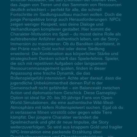
das Jagen von Tieren und das Sammeln von Ressourcen
deutlich erleichtert – perfekt für alle, die schnell
Fortschritte im Siedlungsaufbau machen wollen. Doch die
junge Perspektive bringt auch Herausforderungen: NPCs
zeigen weniger Respekt, was deine Dialoge und
Verhandlungen komplexer gestaltet. Hier kommt die
Charakter-Motivation ins Spiel – du musst deine Rolle als
aufstrebender Anführer authentisch leben, um die Story-
Immersion zu maximieren. Ob du Banditen überlistest, in
der Prärie nach Gold suchst oder deine Siedlung
erweiterst: Die Kombination aus körperlicher Stärke und
strategischem Denken schärft das Spielerlebnis. Spieler,
die sich mit repetitiven Aufgaben oder langsamem
Ressourcenmanagement quälen, finden in dieser
Anpassung eine frische Dynamik, die das
Rollenspielgefühl intensiviert. Achte aber darauf, dass die
jugendliche Unbekümmertheit deinen Ruf in der
Gemeinschaft nicht gefährdet – ein Balanceakt zwischen
Action und diplomatischem Geschick. Diese Gameplay-
Option ist ideal für 20- bis 30-jährige Fans von Open-
World-Simulationen, die eine authentische Wild-West-
Atmosphäre mit tiefem Rollenspielwert suchen. Egal ob du
in verlassene Minen vorstößt oder gegen wilde Tiere
kämpfst: Der jüngere Charakter verändert die
Spielmechanik und gibt dir neue Impulse, die Story
weiterzuverfolgen. So wird aus knappem Gold und fragiler
NPC-Interaktion eine packende Erzählung über
Durchhaltevermögen und Charakterentwicklung – ein