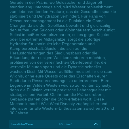
Gerade in der Prärie, wo Goldsucher und Jäger oft
stundenlang unterwegs sind, wird Wasser replenishment
zum lebensrettenden Feature, das die Gesundheitspunkte
stabilisiert und Dehydration verhindert. Für Fans von
Ressourcenmanagement ist die Funktion ein Game-
Changer, da sie den Spielfluss bewahrt und gleichzeitig
den Aufbau von Saloons oder Wohnhäusern beschleunigt.
Selbst in heißen Kampfszenarien, sei es gegen Kojoten
oder bei extremer Mittagshitze, sorgt die sofortige
Hydration für kontinuierliche Regeneration und
Kampfbereitschaft. Spieler, die sich auf die
Herausforderungen des Siedlungsbaus oder die
Erkundung der riesigen Welt konzentrieren möchten,
profitieren von der vereinfachten Überlebenshilfe, die
wertvolle Minuten spart und die Dynastie schneller
wachsen lässt. Mit Wasser auffüllen meistert ihr die raue
Wildnis, ohne eure Quests oder das Erschaffen eurer
Stadt durch Ressourcenmangel zu unterbrechen. Eure
Legende im Wilden Westen wird so zur echten Dynasty,
denn die Funktion vereint praktische Lebensqualität mit
strategischem Vorteil. Ob ihr nun die Prärie erobern,
Gebäude planen oder die Story erleben wollt: Diese
Mechanik macht Wild West Dynasty zugänglicher und
intensiver für alle Western-Enthusiasten zwischen 20 und
30 Jahren.
Unendliches Wasser
LCtrl+Num 1