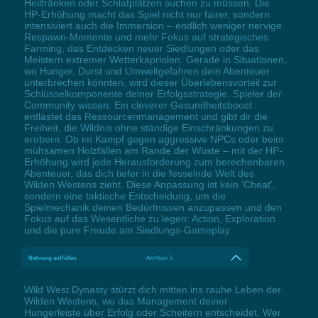
Heiltränken oder Schlafplätzen suchen zu müssen. Die
HP-Erhöhung macht das Spiel nicht nur fairer, sondern
intensiviert auch die Immersion – endlich weniger nervige
Respawn-Momente und mehr Fokus auf strategisches
Farming, das Entdecken neuer Siedlungen oder das
Meistern extremer Wetterkapriolen. Gerade in Situationen,
wo Hunger, Durst und Umweltgefahren dein Abenteuer
unterbrechen könnten, wird dieser Überlebensvorteil zur
Schlüsselkomponente deiner Erfolgsstrategie. Spieler der
Community wissen: Ein cleverer Gesundheitsboost
entlastet das Ressourcenmanagement und gibt dir die
Freiheit, die Wildnis ohne ständige Einschränkungen zu
erobern. Ob im Kampf gegen aggressive NPCs oder beim
mühsamen Holzfällen am Rande der Wüste – mit der HP-
Erhöhung wird jede Herausforderung zum berechenbaren
Abenteuer, das dich tiefer in die fesselnde Welt des
Wilden Westens zieht. Diese Anpassung ist kein 'Cheat',
sondern eine taktische Entscheidung, um die
Spielmechanik deinen Bedürfnissen anzupassen und den
Fokus auf das Wesentliche zu legen: Action, Exploration
und die pure Freude am Siedlungs-Gameplay.
Nahrung auffüllen
Alt+Num 5
Wild West Dynasty stürzt dich mitten ins rauhe Leben der
Wilden Westens, wo das Management deiner
Hungerleiste über Erfolg oder Scheitern entscheidet. Wer