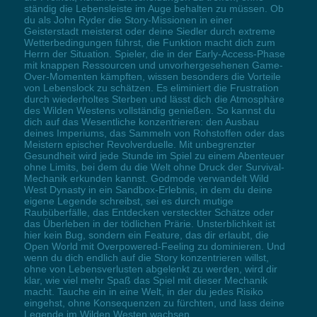
ständig die Lebensleiste im Auge behalten zu müssen. Ob
du als John Ryder die Story-Missionen in einer
Geisterstadt meisterst oder deine Siedler durch extreme
Wetterbedingungen führst, die Funktion macht dich zum
Herrn der Situation. Spieler, die in der Early-Access-Phase
mit knappen Ressourcen und unvorhergesehenen Game-
Over-Momenten kämpften, wissen besonders die Vorteile
von Lebenslock zu schätzen. Es eliminiert die Frustration
durch wiederholtes Sterben und lässt dich die Atmosphäre
des Wilden Westens vollständig genießen. So kannst du
dich auf das Wesentliche konzentrieren: den Ausbau
deines Imperiums, das Sammeln von Rohstoffen oder das
Meistern epischer Revolverduelle. Mit unbegrenzter
Gesundheit wird jede Stunde im Spiel zu einem Abenteuer
ohne Limits, bei dem du die Welt ohne Druck der Survival-
Mechanik erkunden kannst. Godmode verwandelt Wild
West Dynasty in ein Sandbox-Erlebnis, in dem du deine
eigene Legende schreibst, sei es durch mutige
Raubüberfälle, das Entdecken versteckter Schätze oder
das Überleben in der tödlichen Prärie. Unsterblichkeit ist
hier kein Bug, sondern ein Feature, das dir erlaubt, die
Open World mit Overpowered-Feeling zu dominieren. Und
wenn du dich endlich auf die Story konzentrieren willst,
ohne von Lebensverlusten abgelenkt zu werden, wird dir
klar, wie viel mehr Spaß das Spiel mit dieser Mechanik
macht. Tauche ein in eine Welt, in der du jedes Risiko
eingehst, ohne Konsequenzen zu fürchten, und lass deine
Legende im Wilden Westen wachsen.