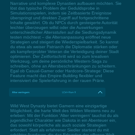
Narrative und komplexe Dynastien aufbauen möchten. Sie
löst das typische Problem der Geduldsprobe in
Simulationsspielen, indem sie Zeitbasierte Ereignisse
überspringt und direkten Zugriff auf fortgeschrittene
Inhalte gewährt. Ob du NPCs durch gesteigerte Autorität
leichter überzeugen willst oder die Auswirkungen
unterschiedlicher Altersstufen auf die Siedlungsdynamik
testen möchtest – die Altersanpassung eröffnet neue
Strategien und steigert die Wiederspielbarkeit. So kannst
du etwa als weiser Patriarch die Diplomatie stärken oder
als kampferprobter Veteran die Verteidigung deiner Stadt
optimieren. Der Zeitfortschritt wird so zum kreativen
Werkzeug, um deine persönliche Western-Saga zu
schreiben, ohne an Altersbeschränkungen zu scheitern.
Egal ob Casual-Gamer oder Hardcore-Stratege: Diese
Feature macht das Empire-Building flexibler und
intensiviert die Spielerfahrung in der rauen Prärie.
Alter verringern
LCtrl+Num 9
Wild West Dynasty bietet Gamern eine einzigartige
Möglichkeit, die harte Welt des Wilden Westens neu zu
erleben: Mit der Funktion 'Alter verringern' tauchst du als
jugendlicher Charakter wie Dakota in ein Abenteuer ein,
das sowohl körperliche als auch soziale Strategien
erfordert. Statt als erfahrener Siedler startest du mit
erhöhter Ausdauer, die das Erkunden der offenen Welt,