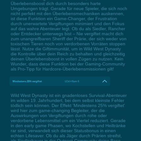
Überlebensboost dich durch besonders harte
Umgebungen trägt. Gerade für neue Spieler, die sich noch
nicht perfekt mit den Überlebensmechaniken auskennen,
ist diese Funktion ein Game-Changer, der Frustration
durch unerwartete Vergiftungen minimiert und den Fokus
auf das wahre Abenteuer legt. Ob du als Siedler, Rancher
oder Entdecker unterwegs bist – Nie vergiftet macht dich
zum unangreifbaren Sheriff der Prärie, der sich weder von
toxischen Tieren noch von verdorbenen Vorräten stoppen
lässt. Nutze die Giftimmunität, um in Wild West Dynasty
die Kontrolle über dein Reich zu behalten und gleichzeitig
deinen Überlebensboost in vollen Zügen zu nutzen. Kein
Wunder, dass diese Funktion bei der Gaming-Community
als Pro-Tipp für Hardcore-Überlebensmissionen gilt!
Mindestens 25% vergiftet
LCtrl+Num 6
Wild West Dynasty ist ein gnadenloses Survival-Abenteuer
im wilden 19. Jahrhundert, bei dem selbst kleinste Fehler
tödlich sein können. Der Effekt 'Mindestens 25% vergiftet'
wird hier zum game-changing Begleiter, der die
Auswirkungen von Vergiftungen durch rohe oder
verdorbene Lebensmittel um ein Viertel reduziert. Gerade
in den early game Phasen, wo Kochstellen und Heiltränke
rar sind, verwandelt sich dieser Statusbonus in einen
echten Lifesaver. Ob du als Jäger durch Prärien streifst,
als Siedlerbauer in der Outpost-Community deine Base