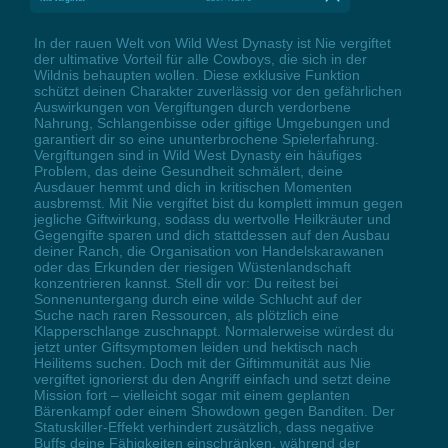
In der rauen Welt von Wild West Dynasty ist Nie vergiftet
der ultimative Vorteil für alle Cowboys, die sich in der
Wildnis behaupten wollen. Diese exklusive Funktion
schützt deinen Charakter zuverlässig vor den gefährlichen
Auswirkungen von Vergiftungen durch verdorbene
Nahrung, Schlangenbisse oder giftige Umgebungen und
garantiert dir so eine ununterbrochene Spielerfahrung.
Vergiftungen sind in Wild West Dynasty ein häufiges
Problem, das deine Gesundheit schmälert, deine
Ausdauer hemmt und dich in kritischen Momenten
ausbremst. Mit Nie vergiftet bist du komplett immun gegen
jegliche Giftwirkung, sodass du wertvolle Heilkräuter und
Gegengifte sparen und dich stattdessen auf den Ausbau
deiner Ranch, die Organisation von Handelskarawanen
oder das Erkunden der riesigen Wüstenlandschaft
konzentrieren kannst. Stell dir vor: Du reitest bei
Sonnenuntergang durch eine wilde Schlucht auf der
Suche nach raren Ressourcen, als plötzlich eine
Klapperschlange zuschnappt. Normalerweise würdest du
jetzt unter Giftsymptomen leiden und hektisch nach
Heilitems suchen. Doch mit der Giftimmunität aus Nie
vergiftet ignorierst du den Angriff einfach und setzt deine
Mission fort – vielleicht sogar mit einem geplanten
Bärenkampf oder einem Showdown gegen Banditen. Der
Statuskiller-Effekt verhindert zusätzlich, dass negative
Buffs deine Fähigkeiten einschränken, während der