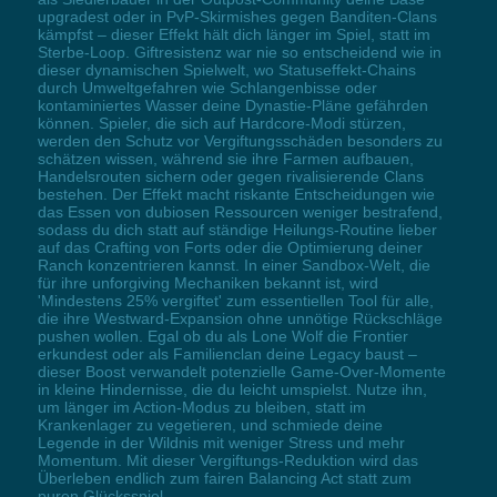
upgradest oder in PvP-Skirmishes gegen Banditen-Clans
kämpfst – dieser Effekt hält dich länger im Spiel, statt im
Sterbe-Loop. Giftresistenz war nie so entscheidend wie in
dieser dynamischen Spielwelt, wo Statuseffekt-Chains
durch Umweltgefahren wie Schlangenbisse oder
kontaminiertes Wasser deine Dynastie-Pläne gefährden
können. Spieler, die sich auf Hardcore-Modi stürzen,
werden den Schutz vor Vergiftungsschäden besonders zu
schätzen wissen, während sie ihre Farmen aufbauen,
Handelsrouten sichern oder gegen rivalisierende Clans
bestehen. Der Effekt macht riskante Entscheidungen wie
das Essen von dubiosen Ressourcen weniger bestrafend,
sodass du dich statt auf ständige Heilungs-Routine lieber
auf das Crafting von Forts oder die Optimierung deiner
Ranch konzentrieren kannst. In einer Sandbox-Welt, die
für ihre unforgiving Mechaniken bekannt ist, wird
'Mindestens 25% vergiftet' zum essentiellen Tool für alle,
die ihre Westward-Expansion ohne unnötige Rückschläge
pushen wollen. Egal ob du als Lone Wolf die Frontier
erkundest oder als Familienclan deine Legacy baust –
dieser Boost verwandelt potenzielle Game-Over-Momente
in kleine Hindernisse, die du leicht umspielst. Nutze ihn,
um länger im Action-Modus zu bleiben, statt im
Krankenlager zu vegetieren, und schmiede deine
Legende in der Wildnis mit weniger Stress und mehr
Momentum. Mit dieser Vergiftungs-Reduktion wird das
Überleben endlich zum fairen Balancing Act statt zum
puren Glücksspiel.