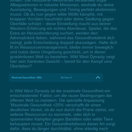
Alltagsaktionen in riskante Missionen, weshalb du deine
Ausrüstung, Bewegungen und Timing perfekt abstimmen
musst. Ob du nun gegen wilde Wölfe kämpfst, mit
knappen Vorräten haushälst oder deine Siedlung gegen
Überfälle schützt – diese Einstellung macht aus deiner
Western-Erfahrung ein echtes Abenteuer. Spieler, die das
Extra an Herausforderung suchen, werden den
Adrenalinkick lieben, während das Gesundheitslimit dich
zwingt, jede Entscheidung doppelt abzuwägen. Halte dich
fit im Ressourcenmanagement, bleibe immer beweglich
und nutze deine Umgebung geschickt, um in dieser
gnadenlosen Welt zu bestehen. Wild West Dynasty zeigt
hier sein härtestes Gesicht – bereit für den Kampf ums
Überleben?
Maximale Gesundheit +25%
Alt+Num 4
In Wild West Dynasty ist die maximale Gesundheit ein
entscheidender Faktor, um die rauen Bedingungen der
offenen Welt zu meistern. Die spezielle Anpassung
'Maximale Gesundheit +25%' verschafft dir einen
deutlichen Vorteil, ob du nun durch die Prärie ziehst, um
seltene Ressourcen zu sammeln, oder dich in
spannenden Kämpfen gegen Banditen oder wilde Tiere
behaupten musst. Ein Gesundheitsboost dieser Art sorgt
dafür, dass du länger durchhältst, ohne ständig nach