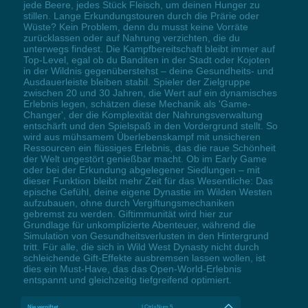
jede Beere, jedes Stück Fleisch, um deinen Hunger zu
stillen. Lange Erkundungstouren durch die Prärie oder
Wüste? Kein Problem, denn du musst keine Vorräte
zurücklassen oder auf Nahrung verzichten, die du
unterwegs findest. Die Kampfbereitschaft bleibt immer auf
Top-Level, egal ob du Banditen in der Stadt oder Kojoten
in der Wildnis gegenüberstehst – deine Gesundheits- und
Ausdauerleiste bleiben stabil. Spieler der Zielgruppe
zwischen 20 und 30 Jahren, die Wert auf ein dynamisches
Erlebnis legen, schätzen diese Mechanik als 'Game-
Changer', der die Komplexität der Nahrungsverwaltung
entschärft und den Spielspaß in den Vordergrund stellt. So
wird aus mühsamem Überlebenskampf mit unsicheren
Ressourcen ein flüssiges Erlebnis, das die raue Schönheit
der Welt ungestört genießbar macht. Ob im Early Game
oder bei der Erkundung abgelegener Siedlungen – mit
dieser Funktion bleibt mehr Zeit für das Wesentliche: Das
epische Gefühl, deine eigene Dynastie im Wilden Westen
aufzubauen, ohne durch Vergiftungsmechaniken
gebremst zu werden. Giftimmunität wird hier zur
Grundlage für unkomplizierte Abenteuer, während die
Simulation von Gesundheitsverlusten in den Hintergrund
tritt. Für alle, die sich in Wild West Dynasty nicht durch
schleichende Gift-Effekte ausbremsen lassen wollen, ist
dies ein Must-Have, das das Open-World-Erlebnis
entspannt und gleichzeitig tiefgreifend optimiert.
Nie vergiftet
LCtrl+Num 5