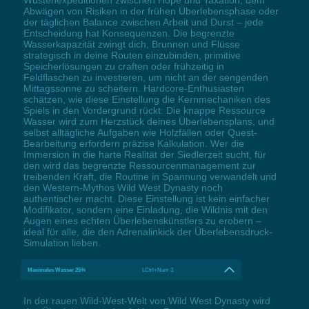
Abwägen von Risiken in der frühen Überlebensphase oder
der täglichen Balance zwischen Arbeit und Durst – jede
Entscheidung hat Konsequenzen. Die begrenzte
Wasserkapazität zwingt dich, Brunnen und Flüsse
strategisch in deine Routen einzubinden, primitive
Speicherlösungen zu craften oder frühzeitig in
Feldflaschen zu investieren, um nicht an der sengenden
Mittagssonne zu scheitern. Hardcore-Enthusiasten
schätzen, wie diese Einstellung die Kernmechaniken des
Spiels in den Vordergrund rückt: Die knappe Ressource
Wasser wird zum Herzstück deines Überlebensplans, und
selbst alltägliche Aufgaben wie Holzfällen oder Quest-
Bearbeitung erfordern präzise Kalkulation. Wer die
Immersion in die harte Realität der Siedlerzeit sucht, für
den wird das begrenzte Ressourcenmanagement zur
treibenden Kraft, die Routine in Spannung verwandelt und
den Western-Mythos Wild West Dynasty noch
authentischer macht. Diese Einstellung ist kein einfacher
Modifikator, sondern eine Einladung, die Wildnis mit den
Augen eines echten Überlebenskünstlers zu erobern –
ideal für alle, die den Adrenalinkick der Überlebensdruck-
Simulation lieben.
Maximales Wasser 25%
LCtrl+Num 3
In der rauen Wild-West-Welt von Wild West Dynasty wird