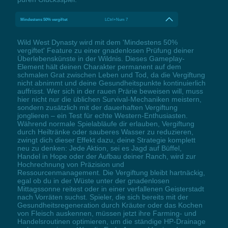
Mindestens 50% vergiftet
LCtrl+Num 7
Wild West Dynasty wird mit dem 'Mindestens 50%
vergiftet' Feature zu einer gnadenlosen Prüfung deiner
Überlebenskünste in der Wildnis. Dieses Gameplay-
Element hält deinen Charakter permanent auf dem
schmalen Grat zwischen Leben und Tod, da die Vergiftung
nicht abnimmt und deine Gesundheitspunkte kontinuierlich
auffrisst. Wer sich in der rauen Prärie beweisen will, muss
hier nicht nur die üblichen Survival-Mechaniken meistern,
sondern zusätzlich mit der dauerhaften Vergiftung
jonglieren – ein Test für echte Western-Enthusiasten.
Während normale Spielabläufe dir erlauben, Vergiftung
durch Heiltränke oder sauberes Wasser zu reduzieren,
zwingt dich dieser Effekt dazu, deine Strategie komplett
neu zu denken: Jede Aktion, sei es Jagd auf Büffel,
Handel in Hope oder der Aufbau deiner Ranch, wird zur
Hochrechnung von Präzision und
Ressourcenmanagement. Die Vergiftung bleibt hartnäckig,
egal ob du in der Wüste unter der gnadenlosen
Mittagssonne reitest oder in einer verfallenen Geisterstadt
nach Vorräten suchst. Spieler, die sich bereits mit der
Gesundheitsregeneration durch Kräuter oder das Kochen
von Fleisch auskennen, müssen jetzt ihre Farming- und
Handelsroutinen optimieren, um die ständige HP-Drainage