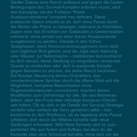
Siedler Dakota eine Ranch aufbaust und gegen die harten
Bedingungen des Survival-Kampfes antreten musst, wird
das Gameplay mit der Funktion *Keine
Ausdauerabnahme* komplett neu definiert. Diese
praktische Option erlaubt es dir, dich ohne Pause durch
die Weiten der Prärie zu bewegen, während du Holzfällen,
Jagen oder das Errichten von Gebäuden in Geisterstädten
meisterst, ohne jemals von einer leeren Ausdauerleiste
ausgebremst zu werden. Gerade in den frühen
Spielphasen, wenn Ressourcenmanagement noch nicht
zum täglichen Brot gehört, wird die Jagd nach Nahrung
oder Wasser zur Nebensache – stattdessen konzentrierst
du dich darauf, deine Siedlung zu vergrößern, versteckte
Quests zu entdecken oder dich in packende Kämpfe
gegen Banditen zu stürzen, die deine Ranch bedrohen.
Die flüssige Steuerung deines Charakters, das
ununterbrochene Sprinten durch die offene Welt und die
Möglichkeit, komplexe Bauvorhaben ohne
Regenerationspausen umzusetzen, machen diesen
Modifikator zum Geheimtipp für alle, die das Abenteuer
lieben, aber den Frust über ständige Ausdauer-Checks
satt haben. Ob du dich in die Details der Survival-Strategie
vertiefst oder einfach die Story genießen willst – hier
bestimmst du den Rhythmus, ob du tagelang ohne Pause
arbeitest, dich durch die Wildnis kämpfst oder neue
Siedlungen erkundest. Wild West Dynasty wird so zum
perfekten Mix aus Action und Aufbau, bei dem du die
Kontrolle über dein Schicksal behältst, ohne dich um die