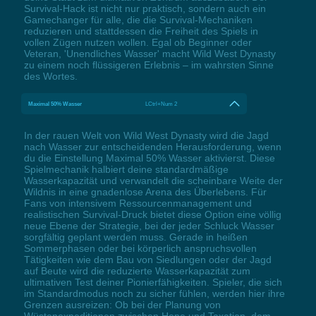
Survival-Hack ist nicht nur praktisch, sondern auch ein
Gamechanger für alle, die die Survival-Mechaniken
reduzieren und stattdessen die Freiheit des Spiels in
vollen Zügen nutzen wollen. Egal ob Beginner oder
Veteran, 'Unendliches Wasser' macht Wild West Dynasty
zu einem noch flüssigeren Erlebnis – im wahrsten Sinne
des Wortes.
Maximal 50% Wasser
LCtrl+Num 2
In der rauen Welt von Wild West Dynasty wird die Jagd
nach Wasser zur entscheidenden Herausforderung, wenn
du die Einstellung Maximal 50% Wasser aktivierst. Diese
Spielmechanik halbiert deine standardmäßige
Wasserkapazität und verwandelt die scheinbare Weite der
Wildnis in eine gnadenlose Arena des Überlebens. Für
Fans von intensivem Ressourcenmanagement und
realistischen Survival-Druck bietet diese Option eine völlig
neue Ebene der Strategie, bei der jeder Schluck Wasser
sorgfältig geplant werden muss. Gerade in heißen
Sommerphasen oder bei körperlich anspruchsvollen
Tätigkeiten wie dem Bau von Siedlungen oder der Jagd
auf Beute wird die reduzierte Wasserkapazität zum
ultimativen Test deiner Pionierfähigkeiten. Spieler, die sich
im Standardmodus noch zu sicher fühlen, werden hier ihre
Grenzen ausreizen: Ob bei der Planung von
Wüstenexpeditionen zwischen Hope und Taxation, dem