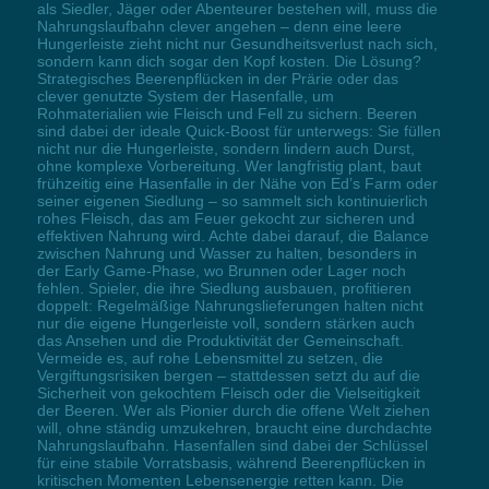
als Siedler, Jäger oder Abenteurer bestehen will, muss die
Nahrungslaufbahn clever angehen – denn eine leere
Hungerleiste zieht nicht nur Gesundheitsverlust nach sich,
sondern kann dich sogar den Kopf kosten. Die Lösung?
Strategisches Beerenpflücken in der Prärie oder das
clever genutzte System der Hasenfalle, um
Rohmaterialien wie Fleisch und Fell zu sichern. Beeren
sind dabei der ideale Quick-Boost für unterwegs: Sie füllen
nicht nur die Hungerleiste, sondern lindern auch Durst,
ohne komplexe Vorbereitung. Wer langfristig plant, baut
frühzeitig eine Hasenfalle in der Nähe von Ed’s Farm oder
seiner eigenen Siedlung – so sammelt sich kontinuierlich
rohes Fleisch, das am Feuer gekocht zur sicheren und
effektiven Nahrung wird. Achte dabei darauf, die Balance
zwischen Nahrung und Wasser zu halten, besonders in
der Early Game-Phase, wo Brunnen oder Lager noch
fehlen. Spieler, die ihre Siedlung ausbauen, profitieren
doppelt: Regelmäßige Nahrungslieferungen halten nicht
nur die eigene Hungerleiste voll, sondern stärken auch
das Ansehen und die Produktivität der Gemeinschaft.
Vermeide es, auf rohe Lebensmittel zu setzen, die
Vergiftungsrisiken bergen – stattdessen setzt du auf die
Sicherheit von gekochtem Fleisch oder die Vielseitigkeit
der Beeren. Wer als Pionier durch die offene Welt ziehen
will, ohne ständig umzukehren, braucht eine durchdachte
Nahrungslaufbahn. Hasenfallen sind dabei der Schlüssel
für eine stabile Vorratsbasis, während Beerenpflücken in
kritischen Momenten Lebensenergie retten kann. Die