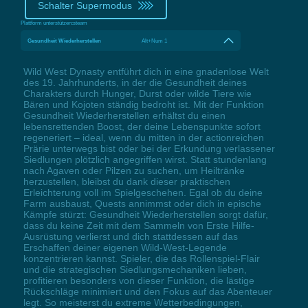
Schalter Supermodus
Plattform unterstützen:
steam
Gesundheit Wiederherstellen
Alt+Num 1
Wild West Dynasty entführt dich in eine gnadenlose Welt
des 19. Jahrhunderts, in der die Gesundheit deines
Charakters durch Hunger, Durst oder wilde Tiere wie
Bären und Kojoten ständig bedroht ist. Mit der Funktion
Gesundheit Wiederherstellen erhältst du einen
lebensrettenden Boost, der deine Lebenspunkte sofort
regeneriert – ideal, wenn du mitten in der actionreichen
Prärie unterwegs bist oder bei der Erkundung verlassener
Siedlungen plötzlich angegriffen wirst. Statt stundenlang
nach Agaven oder Pilzen zu suchen, um Heiltränke
herzustellen, bleibst du dank dieser praktischen
Erleichterung voll im Spielgeschehen. Egal ob du deine
Farm ausbaust, Quests annimmst oder dich in epische
Kämpfe stürzt: Gesundheit Wiederherstellen sorgt dafür,
dass du keine Zeit mit dem Sammeln von Erste Hilfe-
Ausrüstung verlierst und dich stattdessen auf das
Erschaffen deiner eigenen Wild-West-Legende
konzentrieren kannst. Spieler, die das Rollenspiel-Flair
und die strategischen Siedlungsmechaniken lieben,
profitieren besonders von dieser Funktion, die lästige
Rückschläge minimiert und den Fokus auf das Abenteuer
legt. So meisterst du extreme Wetterbedingungen,