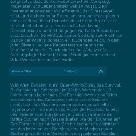
sorgt dafür, dass du nie wieder zwischen Werkzeug,
Materialien und Lebensmitteln wählen musst. Dein
Inventarmanagement wird effizienter, der Stresspegel
sinkt, und du hast mehr Raum, um strategisch zu planen
oder die Story deiner Dynastie zu vertiefen. Spieler, die
Handel betreiben, profitieren zusätzlich davon,
Überschüsse zu horten und gegen wertvolle Ressourcen
einzutauschen. So wird aus deiner Siedlung kein Fleck am
Rande der Wildnis, sondern ein blühendes Reich, in dem
jeder Bissen und jede Kapazitätserweiterung den
Unterschied macht. Tauch ein in eine Welt, wo die
Nahrungslager Kapazität deine Strategie formt und der
Wilde Westen nur auf dich wartet.
Wasser auffüllen
LCtrl+Num 0
Wild West Dynasty ist ein Open-World-Spiel, das Survival,
Rollenspiel und Städtebau im Wilden Westen des 19.
Jahrhunderts kombiniert. Die Funktion Wasser auffüllen
revolutioniert das Gameplay, indem sie es Spielern
ermöglicht, ihre Wasserreserven sekundenschnell zu
regenerieren – ob durch das Füllen der Feldflasche oder
das Resetten der Durstanzeige. Dadurch entfällt das
lästige Suchen nach Wasserquellen wie den Brunnen auf
Eds Farm und bleibt mehr Zeit für spannende Aktivitäten
wie das Erbauen von Ranches, das Entdecken neuer
Siedlungen oder das Vertiefen in die packende Storyline.