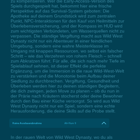
zu kompensieren. Wer die Early-Access-Version des
Spiels durchgespielt hat, bekommt hier eine frische
Perspektive auf das Survival-System geboten: Die
Apotheke auf deinem Grundstück wird zum zentralen
Punkt, NPC-Interaktionen für den Kauf von Heilmitteln zur
Überlebensversicherung, und der Kompass im HUD wird
zum wichtigsten Verbündeten, um Wasserquellen nicht zu
verpassen. Die ständige Vergiftung macht aus Wild West
Dynasty nicht nur ein Abenteuer in einer feindlichen
Umgebung, sondern eine wahre Meisterklasse im
Umgang mit knappen Ressourcen, wo selbst ein falscher
Schritt – wie das Verzehren von rohem Fleisch – schnell
zum Abkratzen führt. Für alle, die sich nach mehr Tiefe im
Spielablauf sehnen, ist dieser Effekt die perfekte
Ergänzung, um die Immersion in die raue Wild-West-Welt
zu verstärken und die Monotonie beim Aufbau deiner
Siedlung zu durchbrechen. Vergiftung, Gesundheit und
Überleben werden hier zu deinen ständigen Begleitern,
die dich zwingen, jeden Move zu planen – ob du nun in
der Prärie nach Kräutern stocherst oder deine Bewohner
durch den Bau einer Küche versorgst. So wird aus Wild
West Dynasty nicht nur ein Spiel, sondern eine echte
Herausforderung, die deine Skills auf die Probe stellt.
Keine Ausdauerabnahme
Alt+Num 9
In der rauen Welt von Wild West Dynasty, wo du als