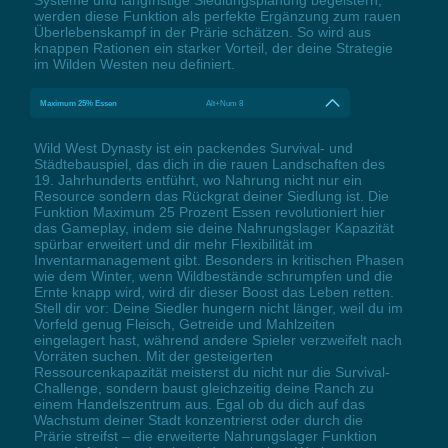
werden diese Funktion als perfekte Ergänzung zum rauen
Überlebenskampf in der Prärie schätzen. So wird aus
knappen Rationen ein starker Vorteil, der deine Strategie
im Wilden Westen neu definiert.
Maximum 25% Essen
Alt+Num 8
Wild West Dynasty ist ein packendes Survival- und
Städtebauspiel, das dich in die rauen Landschaften des
19. Jahrhunderts entführt, wo Nahrung nicht nur ein
Resource sondern das Rückgrat deiner Siedlung ist. Die
Funktion Maximum 25 Prozent Essen revolutioniert hier
das Gameplay, indem sie deine Nahrungslager Kapazität
spürbar erweitert und dir mehr Flexibilität im
Inventarmanagement gibt. Besonders in kritischen Phasen
wie dem Winter, wenn Wildbestände schrumpfen und die
Ernte knapp wird, wird dir dieser Boost das Leben retten.
Stell dir vor: Deine Siedler hungern nicht länger, weil du im
Vorfeld genug Fleisch, Getreide und Mahlzeiten
eingelagert hast, während andere Spieler verzweifelt nach
Vorräten suchen. Mit der gesteigerten
Ressourcenkapazität meisterst du nicht nur die Survival-
Challenge, sondern baust gleichzeitig deine Ranch zu
einem Handelszentrum aus. Egal ob du dich auf das
Wachstum deiner Stadt konzentrierst oder durch die
Prärie streifst – die erweiterte Nahrungslager Funktion