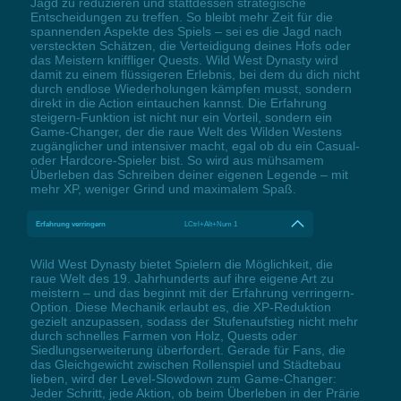
Jagd zu reduzieren und stattdessen strategische
Entscheidungen zu treffen. So bleibt mehr Zeit für die
spannenden Aspekte des Spiels – sei es die Jagd nach
versteckten Schätzen, die Verteidigung deines Hofs oder
das Meistern kniffliger Quests. Wild West Dynasty wird
damit zu einem flüssigeren Erlebnis, bei dem du dich nicht
durch endlose Wiederholungen kämpfen musst, sondern
direkt in die Action eintauchen kannst. Die Erfahrung
steigern-Funktion ist nicht nur ein Vorteil, sondern ein
Game-Changer, der die raue Welt des Wilden Westens
zugänglicher und intensiver macht, egal ob du ein Casual-
oder Hardcore-Spieler bist. So wird aus mühsamem
Überleben das Schreiben deiner eigenen Legende – mit
mehr XP, weniger Grind und maximalem Spaß.
Erfahrung verringern
LCtrl+Alt+Num 1
Wild West Dynasty bietet Spielern die Möglichkeit, die
raue Welt des 19. Jahrhunderts auf ihre eigene Art zu
meistern – und das beginnt mit der Erfahrung verringern-
Option. Diese Mechanik erlaubt es, die XP-Reduktion
gezielt anzupassen, sodass der Stufenaufstieg nicht mehr
durch schnelles Farmen von Holz, Quests oder
Siedlungserweiterung überfordert. Gerade für Fans, die
das Gleichgewicht zwischen Rollenspiel und Städtebau
lieben, wird der Level-Slowdown zum Game-Changer:
Jeder Schritt, jede Aktion, ob beim Überleben in der Prärie