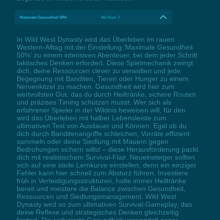
Maximale Gesundheit 50%
Alt+Num 3
In Wild West Dynasty wird das Überleben im rauen
Western-Alltag mit der Einstellung 'Maximale Gesundheit
50%' zu einem intensiven Abenteuer, bei dem jeder Schritt
taktisches Denken erfordert. Diese Spielmechanik zwingt
dich, deine Ressourcen clever zu verwalten und jede
Begegnung mit Banditen, Tieren oder Hunger zu einem
Nervenkitzel zu machen. Gesundheit wird hier zum
wertvollsten Gut, das du durch Heiltränke, sichere Routen
und präzises Timing schützen musst. Wer sich als
erfahrener Spieler in der Wildnis beweisen will, für den
wird das Überleben mit halber Lebensleiste zum
ultimativen Test von Ausdauer und Können. Egal ob du
dich durch Banditenangriffe schleichen, Vorräte effizient
sammeln oder deine Siedlung mit Mauern gegen
Bedrohungen sichern willst – diese Herausforderung packt
dich mit realistischem Survival-Flair. Neueinsteiger sollten
sich auf eine steile Lernkurve einstellen, denn ein einziger
Fehler kann hier schnell zum Absturz führen. Investiere
früh in Verteidigungsstrukturen, halte immer Heiltränke
bereit und meistere die Balance zwischen Gesundheit,
Ressourcen und Siedlungsmanagement. Wild West
Dynasty wird so zum ultimativen Survival-Gameplay, das
deine Reflexe und strategisches Denken gleichzeitig
fordert. Die reduzierte Gesundheit verwandelt sogar