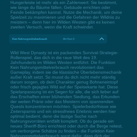
Hungerleiste ist mehr als ein Zahlenwert: Sie bestimmt,
wie lange du Bäume fällen, Gebäude errichten oder
Feinde bekämpfen kannst. Nutze die Mechanik, um deine
Spielzeit zu maximieren und die Gefahren der Wildnis zu
meistern – denn hier im Wilden Westen gibt es keinen
zweiten Versuch, wenn die Kraft schwindet.
Kein Nahrungsmittelverbrauch
Alt+Num 6
Wild West Dynasty ist ein packendes Survival-Strategie-
Rollenspiel, das dich in die raue Welt des 19.
Jahrhunderts im Wilden Westen entführt. Die Funktion
Kein Nahrungsmittelverbrauch revolutioniert das
Gameplay, indem sie die klassische Überlebensmechanik
außer Kraft setzt. So musst du dich nicht mehr ständig
darum sorgen, ob dein Charakter genug Bohneneintopf
oder frisch gejagtes Wild auf der Speisekarte hat. Diese
Spielanpassung ist ein Segen für alle, die sich lieber auf
das Erschaffen einer blühenden Siedlung, das Erkunden
der weiten Prärie oder das Meistern von spannenden
Quests konzentrieren möchten. Spielerbedürfnisse wie
Zeitersparnis und ein stressfreies Erlebnis werden hier
optimal bedient, denn die lästige Suche nach
Nahrungsvorräten entfällt komplett. Ob du gerade ein
neues Sheriff-Büro errichtest oder durch die Berge reitest,
um verborgene Schätze zu finden – die Funktion Kein
Nahrungsmittelverbrauch sorgt dafür, dass dich der