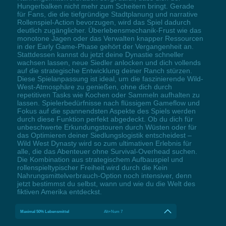
Hungerbalken nicht mehr zum Scheitern bringt. Gerade
für Fans, die die tiefgründige Stadtplanung und narrative
Rollenspiel-Action bevorzugen, wird das Spiel dadurch
deutlich zugänglicher. Überlebensmechanik-Frust wie das
monotone Jagen oder das Verwalten knapper Ressourcen
in der Early Game-Phase gehört der Vergangenheit an.
Stattdessen kannst du jetzt deine Dynastie schneller
wachsen lassen, neue Siedler anlocken und dich vollends
auf die strategische Entwicklung deiner Ranch stürzen.
Diese Spielanpassung ist ideal, um die faszinierende Wild-
West-Atmosphäre zu genießen, ohne dich durch
repetitiven Tasks wie Kochen oder Sammeln aufhalten zu
lassen. Spielerbedürfnisse nach flüssigem Gameflow und
Fokus auf die spannendsten Aspekte des Spiels werden
durch diese Funktion perfekt abgedeckt. Ob du dich für
unbeschwerte Erkundungstouren durch Wüsten oder für
das Optimieren deiner Siedlungslogistik entscheidest –
Wild West Dynasty wird so zum ultimativen Erlebnis für
alle, die das Abenteuer ohne Survival-Overhead suchen.
Die Kombination aus strategischem Aufbauspiel und
rollenspieltypischer Freiheit wird durch die Kein
Nahrungsmittelverbrauch-Option noch intensiver, denn
jetzt bestimmst du selbst, wann und wie du die Welt des
fiktiven Amerika entdeckst.
Maximal 50% Lebensmittel
Alt+Num 7