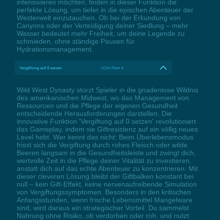
intensivieren möchten, finden in dieser Funktion die
perfekte Lösung, um tiefer in die epischen Abenteuer der
Westerwelt einzutauchen. Ob bei der Erkundung von
Canyons oder der Verteidigung deiner Siedlung – mehr
Wasser bedeutet mehr Freiheit, um deine Legende zu
schmieden, ohne ständige Pausen für
Hydrationsmanagement.
Vergiftung auf 0 setzen
LCtrl+Num 4
Wild West Dynasty stürzt Spieler in die gnadenlose Wildnis
des amerikanischen Midwest, wo das Management von
Ressourcen und die Pflege der eigenen Gesundheit
entscheidende Herausforderungen darstellen. Die
innovative Funktion 'Vergiftung auf 0 setzen' revolutioniert
das Gameplay, indem sie Giftresistenz auf ein völlig neues
Level hebt. Wer kennt das nicht: Beim Überlebensmodus
frisst sich die Vergiftung durch rohes Fleisch oder wilde
Beeren langsam in die Gesundheitsleiste und zwingt dich,
wertvolle Zeit in die Pflege deiner Vitalität zu investieren,
anstatt dich auf das echte Abenteuer zu konzentrieren. Mit
dieser cleveren Lösung bleibt der Giftbalken konstant bei
null – kein Gift-Effekt, keine nervenaufreibende Simulation
von Vergiftungssymptomen. Besonders in den kritischen
Anfangsstunden, wenn frische Lebensmittel Mangelware
sind, wird daraus ein strategischer Vorteil. Du sammelst
Nahrung ohne Risiko, ob verdorben oder roh, und nutzt