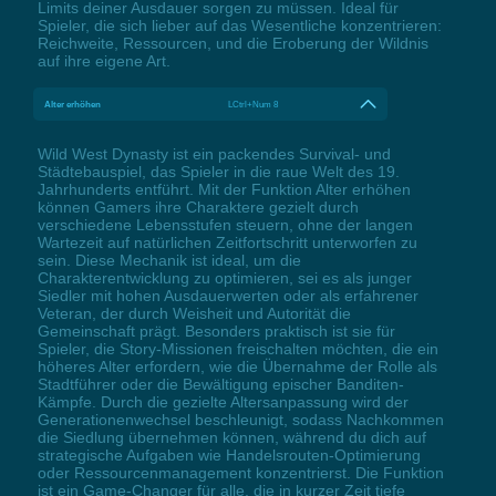
Limits deiner Ausdauer sorgen zu müssen. Ideal für
Spieler, die sich lieber auf das Wesentliche konzentrieren:
Reichweite, Ressourcen, und die Eroberung der Wildnis
auf ihre eigene Art.
Alter erhöhen
LCtrl+Num 8
Wild West Dynasty ist ein packendes Survival- und
Städtebauspiel, das Spieler in die raue Welt des 19.
Jahrhunderts entführt. Mit der Funktion Alter erhöhen
können Gamers ihre Charaktere gezielt durch
verschiedene Lebensstufen steuern, ohne der langen
Wartezeit auf natürlichen Zeitfortschritt unterworfen zu
sein. Diese Mechanik ist ideal, um die
Charakterentwicklung zu optimieren, sei es als junger
Siedler mit hohen Ausdauerwerten oder als erfahrener
Veteran, der durch Weisheit und Autorität die
Gemeinschaft prägt. Besonders praktisch ist sie für
Spieler, die Story-Missionen freischalten möchten, die ein
höheres Alter erfordern, wie die Übernahme der Rolle als
Stadtführer oder die Bewältigung epischer Banditen-
Kämpfe. Durch die gezielte Altersanpassung wird der
Generationenwechsel beschleunigt, sodass Nachkommen
die Siedlung übernehmen können, während du dich auf
strategische Aufgaben wie Handelsrouten-Optimierung
oder Ressourcenmanagement konzentrierst. Die Funktion
ist ein Game-Changer für alle, die in kurzer Zeit tiefe