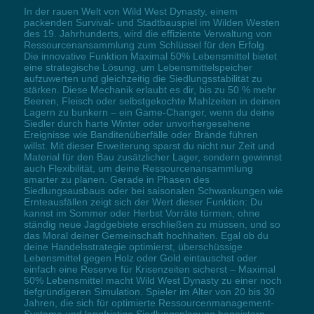
In der rauen Welt von Wild West Dynasty, einem
packenden Survival- und Stadtbauspiel im Wilden Westen
des 19. Jahrhunderts, wird die effiziente Verwaltung von
Ressourcenansammlung zum Schlüssel für den Erfolg.
Die innovative Funktion Maximal 50% Lebensmittel bietet
eine strategische Lösung, um Lebensmittelspeicher
aufzuwerten und gleichzeitig die Siedlungsstabilität zu
stärken. Diese Mechanik erlaubt es dir, bis zu 50 % mehr
Beeren, Fleisch oder selbstgekochte Mahlzeiten in deinen
Lagern zu bunkern – ein Game-Changer, wenn du deine
Siedler durch harte Winter oder unvorhergesehene
Ereignisse wie Banditenüberfälle oder Brände führen
willst. Mit dieser Erweiterung sparst du nicht nur Zeit und
Material für den Bau zusätzlicher Lager, sondern gewinnst
auch Flexibilität, um deine Ressourcenansammlung
smarter zu planen. Gerade in Phasen des
Siedlungsausbaus oder bei saisonalen Schwankungen wie
Ernteausfällen zeigt sich der Wert dieser Funktion: Du
kannst im Sommer oder Herbst Vorräte türmen, ohne
ständig neue Jagdgebiete erschließen zu müssen, und so
das Moral deiner Gemeinschaft hochhalten. Egal ob du
deine Handelsstrategie optimierst, überschüssige
Lebensmittel gegen Holz oder Gold eintauschst oder
einfach eine Reserve für Krisenzeiten sicherst – Maximal
50% Lebensmittel macht Wild West Dynasty zu einer noch
tiefgründigeren Simulation. Spieler im Alter von 20 bis 30
Jahren, die sich für optimierte Ressourcenmanagement-
Systeme und langfristige Siedlungsplanung begeistern,