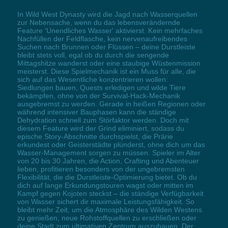
In Wild West Dynasty wird die Jagd nach Wasserquellen
zur Nebensache, wenn du das lebensverändernde
Feature 'Unendliches Wasser' aktivierst. Kein mehrfaches
Nachfüllen der Feldflasche, kein nervenaufreibendes
Suchen nach Brunnen oder Flüssen – deine Durstleiste
bleibt stets voll, egal ob du durch die sengende
Mittagshitze wanderst oder eine staubige Wüstenmission
meisterst. Diese Spielmechanik ist ein Muss für alle, die
sich auf das Wesentliche konzentrieren wollen:
Siedlungen bauen, Quests erledigen und wilde Tiere
bekämpfen, ohne von der Survival-Hack-Mechanik
ausgebremst zu werden. Gerade in heißen Regionen oder
während intensiver Bauphasen kann die ständige
Dehydration schnell zum Störfaktor werden. Doch mit
diesem Feature wird der Grind eliminiert, sodass du
epische Story-Abschnitte durchspielst, die Prärie
erkundest oder Geisterstädte plünderst, ohne dich um das
Wasser-Management sorgen zu müssen. Spieler im Alter
von 20 bis 30 Jahren, die Action, Crafting und Abenteuer
lieben, profitieren besonders von der ungebremsten
Flexibilität, die die Durstleiste-Optimierung bietet. Ob du
dich auf lange Erkundungstouren wagst oder mitten im
Kampf gegen Kojoten steckst – die ständige Verfügbarkeit
von Wasser sichert dir maximale Leistungsfähigkeit. So
bleibt mehr Zeit, um die Atmosphäre des Wilden Westens
zu genießen, neue Rohstoffquellen zu erschließen oder
deine Stadt zum ultimativen Zentrum auszubauen. Der