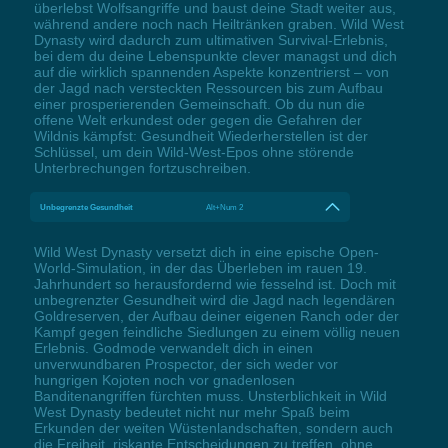
überlebst Wolfsangriffe und baust deine Stadt weiter aus,
während andere noch nach Heiltränken graben. Wild West
Dynasty wird dadurch zum ultimativen Survival-Erlebnis,
bei dem du deine Lebenspunkte clever managst und dich
auf die wirklich spannenden Aspekte konzentrierst – von
der Jagd nach versteckten Ressourcen bis zum Aufbau
einer prosperierenden Gemeinschaft. Ob du nun die
offene Welt erkundest oder gegen die Gefahren der
Wildnis kämpfst: Gesundheit Wiederherstellen ist der
Schlüssel, um dein Wild-West-Epos ohne störende
Unterbrechungen fortzuschreiben.
Unbegrenzte Gesundheit
Alt+Num 2
Wild West Dynasty versetzt dich in eine epische Open-
World-Simulation, in der das Überleben im rauen 19.
Jahrhundert so herausfordernd wie fesselnd ist. Doch mit
unbegrenzter Gesundheit wird die Jagd nach legendären
Goldreserven, der Aufbau deiner eigenen Ranch oder der
Kampf gegen feindliche Siedlungen zu einem völlig neuen
Erlebnis. Godmode verwandelt dich in einen
unverwundbaren Prospector, der sich weder vor
hungrigen Kojoten noch vor gnadenlosen
Banditenangriffen fürchten muss. Unsterblichkeit in Wild
West Dynasty bedeutet nicht nur mehr Spaß beim
Erkunden der weiten Wüstenlandschaften, sondern auch
die Freiheit, riskante Entscheidungen zu treffen, ohne