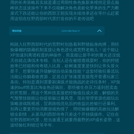
用的长寿策略其实就是通过周期性角色焕新来维持定居点巅
峰状态这波操作下来不仅能解决角色老龄化带来的生产力断
崖式下跌还能让你的西部王朝实现永续传承还在等什么赶紧
用这招在狂野西部时代里打造你的不老传说吧
增加经验
LCtrl+Alt+Num 0
刚踏入狂野西部时代的荒野时别急着和野猪贴身肉搏，用经
验爆棚的隐藏机制直接让角色进化成荒野老炮儿！这个能让
XP加速到离谱程度的神操作，简直能让新手村的篝火还没熄
灭你就点满伐木专精。当别人还在被猎鹿戏耍时，你的狩猎
效率已经能和传奇猎人比肩，砍树速度更是快到让斧头冒火
星子。想要快速升级解锁自动采集技能？这套经验狂暴流玩
法能让你躺着收资源，定居点扩张速度直接甩开普通玩家三
条街。特别是遇到需要刷满级才能挑战的史诗任务时，XP加
速的buff简直比淘金热还疯狂。那些被生存压力逼到想卖血
的开荒期，用这个黑科技直接把经验值拉成火箭，解锁的天
气预警技能能让你提前躲过暴风雪。现在管理资源也能玩出
策略游戏既视感，贸易路线优化后的收益比抢银行还暴利。
别再让重复劳动消磨游戏热情了，用经验爆棚的高效玩法解
锁全剧情，从菜鸟到西部传奇只差这个开挂级操作。记住在
狂野西部时代里，想当速通王就要用最野的XP成长姿势，这
波经验红利错过等半年。