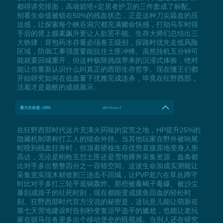
都得讲究排面，高墙箭塔+定居者护卫的三件套成了标配。
别看生命值被锁在50%的残血状态，正是这种刀尖舔血的压
迫感，让探索每个峡谷洞穴都充满赌命快感，打劫马车时得
手后的肾上腺素飙升更让人欲罢不能。生存大师们总结出三
大铁律：背包药水存量必须卷王级别，探路时优先走低风险
区域，防御工事强度要能抗住土匪冲锋。虽然挂机五分钟可
能就要回城重开，但这种极限挑战带来的沉浸式体验，绝对
能让你重新认识什么叫真正的西部生存哲学。现在懂王们都
开始研究如何在低血量下优雅完成连杀，毕竟在狂野西部，
活着才是最酷的成就展示。
最大生命值 +25%
Alt+Num 4
在狂野西部时代这片充满火药味的蛮荒之地，HP提升25%的
隐藏机制堪称打工人的续命外挂。当其他玩家在野外被响尾
蛇咬到残血狂奔时，你顶着硬核生存优势直接原地变身人形
高达，无论是刚枪互怼土匪还是雪地裸奔采集资源，血条都
比对手多出整整四分之一容错空间。这波生命加成实测能让
采集党实现木材收割三连击不回城，让PVP老六在草丛蹲守
时比对手多扛三轮平底锅轰炸。那些被毒蝎子毒爆、被沙尘
暴刮成筛子的社死时刻，现在都能变成摸鱼回血的轻松时
刻。狂野西部时代官方没说的秘密是，这玩意儿能让萌新在
第七天营地建设时告别秒变复活甲选手的尴尬，也能让老玩
家在驯马任务里多出个移动堡垒的既视感。当别人还在研究