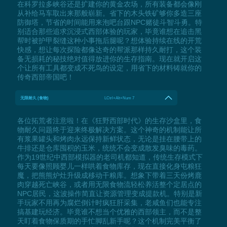
在科罗拉多峡谷还是扩建你的黄金农场，所有装备都会像刚
从补给马车取出来那般崭新。省下的木头铁矿够你多造三座
防御塔，节省的时间能用来泡吧台跟NPC赌徒斗智斗勇。特
别适合那些追求沉浸式西部体验的玩家，毕竟谁想在追击黑
帮时被护甲裂缝这种小事拖后腿呢？想体验持续在线的开荒
快感，想让每次探险都像达奇的帮派那样持久耐打，这个装
备无损耗的秘技绝对值得放进你的生存指南。现在就开启这
个让所有工具都变成不死鸟的设定，用省下的材料铸就你的
传奇西部帝国吧！
无限耐久 (食物)
LCtrl+Alt+Num 7
各位拓荒者注意啦！在《狂野西部时代》的生存沙盒里，食
物耐久问题终于迎来终极解决方案。这个神奇的机制能让所
有浆果罐头和烤肉永远保持新鲜状态，无论是挂在腰带上的
牛排还是仓库囤积的玉米，统统不会变成散发臭味的毒药。
作为19世纪中西部模拟器的老司机都知道，传统生存模式下
每天要像照顾婴儿一样哄着食物库存，现在直接化身屯粮狂
魔，把熊熊炉灶升级成移动干粮库。想象下带着三天份烤鹿
肉穿越死亡峡谷，或者用无限食物流轻松养活整个定居点的
NPC居民，这波操作简直让资源管理变成提款机。特别是新
手玩家不用再为腐烂倒计时疯狂肝采集，老咸鱼们也能专注
搞基建玩经济。毕竟谁不想当个优雅的西部领主，而不是整
天盯着食物保质期的手忙脚乱新手呢？这个机制完美平衡了