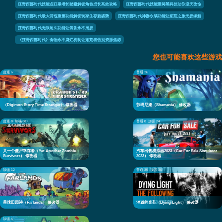
狂野西部时代技能点狂暴增长秘籍解锁角色成长高效攻略
狂野西部时代技能重铸黑科技助你逆天改命
狂野西部时代最大背包重量功能解锁玩家生存新姿势
狂野西部时代神器永续功能让拓荒之旅无损续航
狂野西部时代无限耐久功能让装备永不磨损
《狂野西部时代》食物永不腐烂机制让拓荒者告别资源焦虑
您也可能喜欢这些游戏
普通 6
普通 26
（Digimon Story Time Stranger） 修改器
莎玛尼娅（Shamania） 修改器
普通 8
加强 31
普通 8
加强 24
又一个僵尸幸存者（Yet Another Zombie
汽车出售模拟器2023（Car For Sale Simulator
Survivors） 修改器
2023） 修改器
加强 12
普通 35
加强 30
星球田园诗（Farlands） 修改器
消逝的光芒（Dying Light） 修改器
加强 4