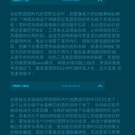
无限耐久 (工具)
LCtrl+Alt+Num 5
在狂野西部时代的荒野生存中，想要像老六开挂般爽快砍树
挖矿？神器永续这个神级设定直接把你的斧头镐子变成永动
机！黑科技加持的装备耐久锁功能开启后，无论是狂砍红杉
林还是爆肝挖金矿，工具条永远满血在线，让你彻底告别工
具爆裂的社死时刻。这波无损神装操作简直是白嫖西部资源
的最强外挂，氪金大佬看了直呼内行，摸鱼玩家也能轻松种
田。想象下在暴风雪来临前疯狂收割木材，或者在神秘矿洞
里无伤肝帝级输出，再也不用为了修装备满地图找铁匠铺。
从新手村到州长府，你的工具就是西部传奇的标配，直接把
生存难度调成easy模式。神器永续功能上线后，资源采集效
率直接起飞，建造速度快到让NPC都怀疑人生，这才是真·拓
荒者体验卡！
无限耐久 (物品)
LCtrl+Alt+Num 6
在硬核生存游戏狂野西部时代中摸爬滚打的牛仔们注意了！
这个让斧头镐子永葆锋芒的黑科技终于来了。当你的左轮手
枪在枪战中火星四溅，当铁匠铺的锤子在建造酒馆时叮当作
响，装备持久不损的神技能让你彻底告别工具报废的抓狂时
刻。要知道在这个19世纪荒野生存沙盒里，砍伐十棵橡树就
能让普通斧头寿终正寝，更别提在狼群突袭时武器突然哑火
的致命尴尬。现在只要激活这项隐藏神技，无论是策马奔腾