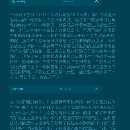
至少50%中毒
LCtrl+Num 7
牛仔们注意啦！狂野西部时代这款19世纪中西部生存沙盒最
近爆火的中毒机制让不少肝帝抓狂。现在有个骚操作能让角
色始终维持50%中毒状态，就像随身带着半瓶过期威士忌似
的。这设定直接把中毒状态效果玩出花，不用再靠吃变质野
牛肝触发DEBUFF，全程挂着毒雾BUFF反而能专注搞资源
调配。摸鱼式生存玩家可以拿这状态练蘑菇酿酒流派，速通
挑战党更得瑟——毕竟每口呼吸都在掉血条的压迫感堪比被
印第安箭阵追着跑。要知道在边境小镇混日子最怕突然中毒
翻车，现在倒好，直接预设中毒模式反而让生存挑战更有策
略性。想体验慢性中毒的牛仔史诗？想测试龙舌兰解毒剂的
极限效能？这个中毒状态常驻的骚操作绝对值得你连夜磨刀
霍霍向野猪。毕竟在狂野西部时代里，能优雅中毒的牛仔才
是真·西部硬汉，你说是不是？
无体力消耗
Alt+Num 9
在《狂野西部时代》的荒野世界里摸爬滚打时你是否总被体
力条打断节奏？现在只要激活这个隐藏神操作你的角色就能
化身永动机战士！无论是穿越仙人掌丛生的死亡峡谷收集稀
有矿石还是连续抡锤八小时扩建酒馆都不带喘气的。这种突
破常规的黑科技设定彻底颠覆了传统生存游戏的体力管理逻
辑让每个冒险家都能像开了狂暴形态般持续输出。当其他玩