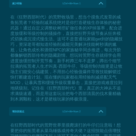
减少经验
LCtrl+Alt+Num 1
在《狂野西部时代》的荒野牧场里，想当个摸鱼式发育的咸
鱼拓荒者？经验削减系统绝对是你打造硬核生存体验的秘密
武器！通过自定义调整砍树挖矿做任务的XP掉落率，配合进
度放缓和等级控制的骚操作，直接把狂野升级节奏从狂奔模
式切换成沉浸式慢生活。这可不是普通玩家能get到的隐藏技
巧，资深老哥都知道经验削减能完美解决技能树秒满的尴
尬，让角色成长和酒馆NPC的家族秘辛同步推进，每次升阶
都像解锁西部传奇的隐藏剧情。想玩转荒野生存就得学会用
进度放缓控制开荒节奏，新手村蹲三年不是梦，蹲出个细节
拉满的拓荒者人生才叫真·西部牛仔。等级控制功能更是让牧
场主们能安心搞建筑，不用担心经验值爆炸导致技能解锁过
快打断建造计划。现在懂的玩家都在用经验削减搭配天气
MOD，让暴风雪和缓慢升级双重暴击，直接把游戏难度拉到
地狱级别。记住在《狂野西部时代》里，真正的大神从不追
求满级速通，而是用这套玩法把每个西部清晨的伐木量精确
到木屑颗粒，这才是硬核玩家的终极浪漫。
增加技能点
LCtrl+Alt+Num 2
在狂野西部时代的荒野世界里摸爬滚打的牛仔们注意啦！想
要把你的拓荒者从菜鸟锤炼成传奇大佬？这招技能点倍增技