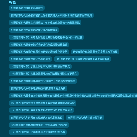
标签:
狂野西部时代满血复活黑科技
狂野西部时代血条锁死秘技让你体验真男人从不回头看爆炸的西部生存法则
狂野西部时代硬核生存新玩法：角色生命值上限砍半的极限挑战
狂野西部时代生命加成秘技让你战场横着走
《狂野西部时代》补给食物功能让荒野生存变得像点外卖一样丝滑
狂野西部时代无食物消耗功能让你彻底摆脱饥饿枷锁
狂野西部时代食物存储黑科技解锁定居点生存新姿势
解锁食物存储上限 让你的定居点永不挨饿
狂野西部时代补水功能让生存更丝滑
《狂野西部时代》无限水秘技解锁边疆生存新姿势
《狂野西部时代》水量上限砍半玩法引爆硬核生存爽点
《狂野西部时代》水量上限暴涨25%的隐藏技巧让生存更持久
狂野西部时代毒素归零黑科技 让你的牛仔彻底告别中毒掉血
狂野西部时代永不中毒黑科技 蛇咬腐坏食物全免疫
狂野西部时代最小25%中毒效果让你在荒野生存中轻松应对食物中毒危机毒抗提升+状态影响削弱的双重保障助你征服
在狂野西部时代中永久保持半数血条被毒雾腐蚀的硬核设定
《狂野西部时代》体验无限冲刺砍树射击的硬核生存玩法
狂野西部时代年龄调整功能解锁角色成长新姿势
狂野西部时代减少年龄功能详解
在狂野西部时代体验经验狂潮，开启高效生存新纪元
《狂野西部时代》经验削减玩法让你掌控狂野节奏