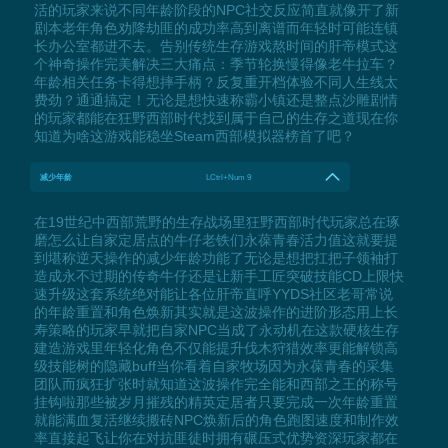
活的玩家来说不同年龄阶段的NPC社交反应简直就像开了新
剧本老年角色劝降劫匪的成功率高到离谱而年轻时可能连镇
长办公室都进不去。告别传统生存游戏熬时间的肝帝模式这
个神奇操作完美解决三大痛点：季节轮换慢得像老牛拉车？
年龄相关任务卡得想摔手柄？反复重开档体验不同人生线太
费劲？通通搞定！无论是想快速称霸小镇还是整点沙雕剧情
的玩家都能在狂野西部时代找到属于自己的生存之道现在你
知道为啥这游戏能稳坐Steam西部模拟器榜首了吧？
减少年龄
LCtrl+Num 9
在19世纪中西部荒野的生存战场里狂野西部时代玩家总在琢
磨怎么让自家定居点的牛仔老铁们永葆青春活力值这就要提
到堪称逆天操作的减少年龄功能了无论是想把扛把子领袖打
造成永不过期的传奇牛仔还是让新手工匠突破技能CD上限快
速升级这套系统绝对能让各位肝帝直呼YYDS社区老哥常说
的年龄重置和角色焕新其实就是这波操作的进阶形态用上长
寿策略的玩家早就把自家NPC当成了永动机在这款硬核生存
建造游戏里年轻化角色不仅能提升伐木狩猎效率更能解锁高
级技能树的隐藏buff当你看着自家牧场因为永葆青春的采集
团队而疯狂扩张时就知道这波操作完全能和西部之王的称号
挂钩啦那些被岁月摧残的精英定居者只要完成一次年龄重置
就能满血复活继续搬砖NPC焕新后的角色跑图速度和制作效
率直接起飞让你在对抗匪徒时拥有碾压式优势资深玩家都在