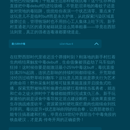
角色已经能像喝了十瓶威士忌那样硬核抗毒！这个生存神器
直接把中毒debuff扔进垃圾桶，不管是沼泽地的毒蚊子还是
敌对营地的毒陷阱，统统给你表演一个状态清零。重点来了
这玩意儿不是临时buff而是永久护体，从此探索污染区域直
接莽过去，管理牧场时也不用担心工人集体上吐下泻。新手
村直通老六区的通关秘籍就是这么简单粗暴——毕竟在西部
法则里，真正的强者连毒液都要绕道走。
最小25%中毒
LCtrl+Num 6
在狂野西部时代里谁还没个莽撞时刻？刚落地的新手村扛着
生肉啃结果触发中毒debuff，生命值像被强盗劫了马车似的
狂掉！这时候你要是能激活最小25%中毒这buff，毒抗直接
拉满25%起跳，连状态影响的持续时间都得缩水。开荒期谁
没经历过啃野草啃到翻车？这玩意儿简直就是莽夫行为艺术
的救命符！野外采集时那堆可疑浆果能直接开启摸鱼式吃
播，探索荒野被响尾蛇偷袭也能硬扛着继续当孤勇者，就连
和亡命之徒火拼时中了毒镖都能撑到完成复仇三杀。新手玩
家最怕的就是误食中毒导致定居点建设断档，这效果直接把
生存挑战难度砍半，资源紧张时硬吃腐烂鹿肉也能续命到找
到草药。毒抗提升+状态影响削弱的组合拳，让西部老铁们
能专注搞基建和打枪，毕竟在19世纪中西部当个中毒免疫的
铁血硬汉，才是真·传奇开局的正确姿势！