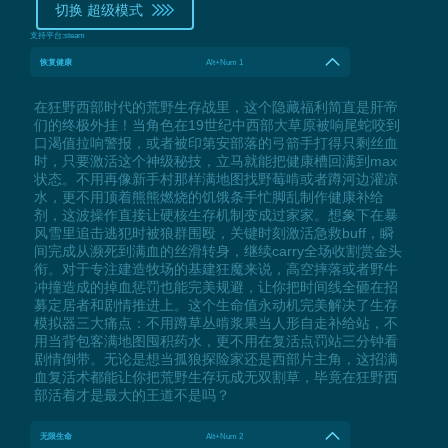
切换 超级模式
支持平台:
steam
恢复健康
Alt+Num 1
在狂野西部时代的荒野生存战里，这个隐藏福利简直是肝帝
们的终极外挂！当角色在19世纪中西部大草原被响尾蛇咬到
口渴值拉响警报，或者被印第安部落的弓箭手打得只剩丝血
时，只要激活这个神级秘技，立马就能把健康槽回满到max
状态。不用再像新手村那样满地图找野莓啃或者蹲河边灌凉
水，更不用顶着熊熊燃烧的饥饿条手忙脚乱制作健康补给
剂，这波操作直接让硬核生存机制变成过家家。想象下在暴
风雪里追击逃犯时被狼群围殴，关键时刻激活急救buff，瞬
间完成从濒死到满血的丝滑转身，继续carry全场收割赏金头
衔。对于专注建造牧场的基建狂魔来说，高空摔落或者野牛
冲撞造成的掉血惩罚也能完美规避，让你把时间线全砸在招
募定居者和剧情推进上。这个生命值永动机完美解决了生存
模拟器三大痛点：不用蹲草丛啃浆果当人形自走补给站，不
用当背包客满地图囤积药水，更不用在复活点罚站三分钟看
剧情倒带。无论是想当孤狼探险家还是西部片主角，这招满
血复活术都能让你把荒野生存玩成无双割草，毕竟在狂野西
部活着才是最大的王道不是吗？
无限生命
Alt+Num 2