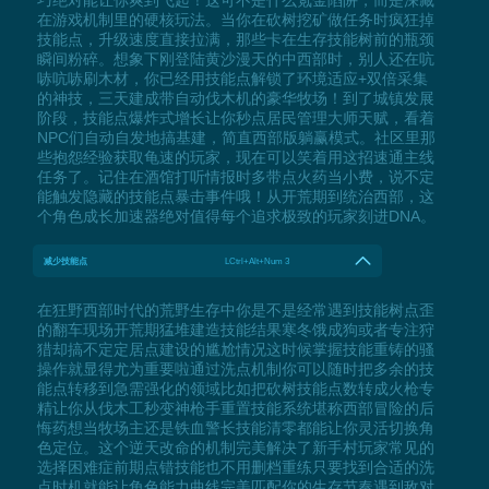
巧绝对能让你爽到飞起！这可不是什么氪金陷阱，而是深藏
在游戏机制里的硬核玩法。当你在砍树挖矿做任务时疯狂掉
技能点，升级速度直接拉满，那些卡在生存技能树前的瓶颈
瞬间粉碎。想象下刚登陆黄沙漫天的中西部时，别人还在吭
哧吭哧刷木材，你已经用技能点解锁了环境适应+双倍采集
的神技，三天建成带自动伐木机的豪华牧场！到了城镇发展
阶段，技能点爆炸式增长让你秒点居民管理大师天赋，看着
NPC们自动自发地搞基建，简直西部版躺赢模式。社区里那
些抱怨经验获取龟速的玩家，现在可以笑着用这招速通主线
任务了。记住在酒馆打听情报时多带点火药当小费，说不定
能触发隐藏的技能点暴击事件哦！从开荒期到统治西部，这
个角色成长加速器绝对值得每个追求极致的玩家刻进DNA。
减少技能点
LCtrl+Alt+Num 3
在狂野西部时代的荒野生存中你是不是经常遇到技能树点歪
的翻车现场开荒期猛堆建造技能结果寒冬饿成狗或者专注狩
猎却搞不定定居点建设的尴尬情况这时候掌握技能重铸的骚
操作就显得尤为重要啦通过洗点机制你可以随时把多余的技
能点转移到急需强化的领域比如把砍树技能点数转成火枪专
精让你从伐木工秒变神枪手重置技能系统堪称西部冒险的后
悔药想当牧场主还是铁血警长技能清零都能让你灵活切换角
色定位。这个逆天改命的机制完美解决了新手村玩家常见的
选择困难症前期点错技能也不用删档重练只要找到合适的洗
点时机就能让角色能力曲线完美匹配你的生存节奏遇到敌对