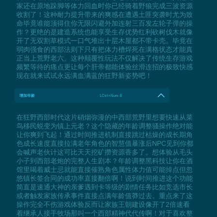
家还在原地跺脚等体力回血时你已经骑着野狼完成三波资源
收割了！这种耐力提升带来的爽感在遭遇土匪突袭时尤为致
命毕竟谁能顶得住你无限闪避外加连射三百发左轮子弹的操
作？更绝的是建造系统也能享受生存优势红利砍树伐木就像
开了无双割草模式一口气堆出十层木屋都不带卡壳。毕竟在
弱肉强食的西部法则下只有把体力槽焊死在满格状态才能真
正当上荒野老六。这种颠覆性玩法不仅解决了传统生存游戏
频繁等待的痛点更让每个肝帝都能体验丝滑连招的极致快感
现在就来试试永远满血满蓝的狂野新姿势吧！
增加年龄
LCtrl+Num 8
在狂野西部时代这片硝烟弥漫的中西部荒野里想要快速从菜
鸟移民蜕变为镇上元老？这个隐藏的年龄调整骚操作绝对能
让你爽到飞起！通过时间推进机制直接跳过枯燥的成长期角
色成长速度直接拉满老年角色的智慧值暴涨后NPC见到你都
会喊声老伙计这可比天天挖矿攒资源香多了。想体验从毛头
小子到西部老炮的完整人生剧本？年龄调整黑科技让你在酒
馆里喝着威士忌就能直接催熟角色属性体力值可能掉点但忽
悠镇长签合同的成功率直接翻倍啊！说到时间推进这个功能
简直是速通大神的亲爹遇到卡等级的剧情任务比如竞选市长
或者触发家族传承事件直接点满年龄值莽过去。重点来了这
操作完全不伤游戏体验反而让家族王朝建设像开了2倍速看
着继承人接手牧场那叫一个西部精神代代传啊！对于喜欢整