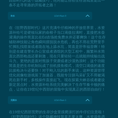
西部时代的这个隐藏技巧，绝对能让你在生存游戏里走出一
条不走寻常路的开拓者之路！
补水
LCtrl+Num 0
在《狂野西部时代》这片充满牛仔精神的开放世界里，水资
源补给可是硬核玩家的命根子当口渴值拉满时，直接把水壶
灌满的操作简直比在Ed农场抢免费水井还要爽快！这个生存
辅助神技能让角色瞬间摆脱脱水危机，再也不用在荒野里手
忙脚乱找喷泉或者跪在地上舔水坑，简直是肝帝福音啊！特
别是在建造警长办公室或者酒馆的大型工程中，频繁补水简
直比西部枪战还要刺激，现在只要轻轻一点就能持续输出战
斗力。更绝的是面对熊孩子突袭或者沙漠热浪时，这个功能
简直是把生存机制玩成了挂机摸鱼模式，清空口渴值的速度
比拔枪决斗还要快！对于刚入坑的新手来说，这种资源管理
优化就像给游戏装了加速器，既能专注驯马采矿又不用被渴
死在新手村，多线操作直接起飞。现在探索大峡谷或者建设
新定居点时，水资源补给系统完美解决了生存节奏卡顿的痛
点，让你在19世纪中西部的冒险中实现真正的西部自由行！
无限水
LCtrl+Num 1
在19世纪西部荒野的生存沙盒里摸爬滚打的牛仔们注意啦！
《狂野西部时代》这个隐藏神技简直不要太爽，水资源焦虑