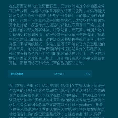
在狂野西部时代的荒野世界里，无食物消耗这个神仙设定简
直肝帝福音！再也不用被生存机制追着屁股跑，采集野猪烧
烤还是熬制杂烩豆这些《狂野西部食谱》里的繁琐操作通通
拜拜。想象一下能量条永驻满格的状态，建牧场时不用频繁
开小差打猎，探索印第安遗迹时背包也不用塞满干粮，这才
是真正的西部大镖客体验。特别是新手开荒期，当别人还在
为食物短缺愁眉苦脸，你已经能开着火车推进剧情线，招募
牛仔组建自己的帮派。这种游戏调整堪称手残党狂喜，把生
存压力调成离线模式，专注打造酒馆和治安官办公室组成的
黄金三角。无论是想当安静的种田流还是暴走的基建狂魔，
都能在保持角色战斗力的同时把时间花在刀刃上。毕竟在19
世纪中西部这片神奇土地上，真正的传奇从不需要保温饭盒
开挂，而是用砖石和枪火书写自己的西部史诗。
最大50%食物
Alt+Num 7
在《狂野西部时代》这片充满牛仔精神的荒野大陆上想要当
个合格的肝帝吗？这个隐藏技巧绝对让你爽到飞起！当你的
仓库容量突然暴涨50%就像在西部淘到金矿一样疯狂这个神
级设定让你轻松囤积成吨浆果和猎物储备就像给定居点装上
永动机每次看到食物库存爆表都忍不住喊出yeehaw！想象
下在暴风雪肆虐的冬季别人在冰天雪地里打猎你却在壁炉边
啃着储备的腌肉多巴胺直接拉满；当强盗突袭时别人慌得一