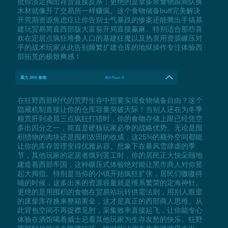
批你淡定掏出存货直接反杀；更绝的是拿多余食物跟商队换
木材就像开了交易所一样赚疯。这个食物储备buff完美解决
开荒期资源焦虑症让你告别士气暴跌的惨案还能腾出手搞基
建玩贸易简直西部版大富翁开局直接赢麻。特别适合那些喜
欢在定居点疯狂堆叠人口的基建狂魔以及热衷用资源碾压对
手的战术玩家从此告别频繁扩建仓库的地狱操作专注体验西
部拓荒的极致爽感！
最大 25% 食物
Alt+Num 8
在狂野西部时代的荒野生存中想要实现食物储备自由？这个
隐藏机制直接让你的仓库容量突破天际！当别人还在为冬季
粮荒肝到凌晨三点疯狂打猎时，你的食物存储上限已经凭空
多出四分之一，简直是硬核玩家必争的战略优势。无论是囤
积猎物的肉块还是囤积农田的收成，这25%的额外空间都能
让你的库存管理变得优雅从容。想象下在暴风雪肆虐的季
节，其他玩家的定居者饿到罢工时，你的居民正大快朵颐地
建造着西部帝国，这种碾压式体验绝对能让黑市商人对你竖
起大拇指。特别是当你的小镇开始疯狂扩张，居民们嗷嗷待
哺的时候，这多出来的资源容量就是维系繁荣的定海神针。
更绝的是用囤积的食物在贸易站玩转供需法则，用别人眼里
的废柴库存换来整箱黄金，这才是真正的西部商人思维。从
此背包空间不再捉襟见肘，采集效率直接起飞，让你能专心
体验在酒馆喝着威士忌看其他玩家为生存发愁的快乐。狂野