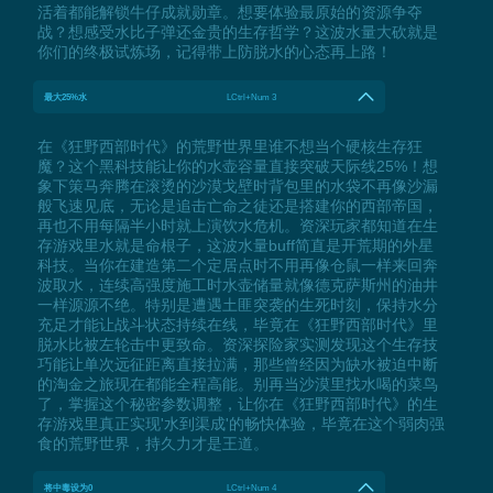
活着都能解锁牛仔成就勋章。想要体验最原始的资源争夺
战？想感受水比子弹还金贵的生存哲学？这波水量大砍就是
你们的终极试炼场，记得带上防脱水的心态再上路！
最大25%水
LCtrl+Num 3
在《狂野西部时代》的荒野世界里谁不想当个硬核生存狂
魔？这个黑科技能让你的水壶容量直接突破天际线25%！想
象下策马奔腾在滚烫的沙漠戈壁时背包里的水袋不再像沙漏
般飞速见底，无论是追击亡命之徒还是搭建你的西部帝国，
再也不用每隔半小时就上演饮水危机。资深玩家都知道在生
存游戏里水就是命根子，这波水量buff简直是开荒期的外星
科技。当你在建造第二个定居点时不用再像仓鼠一样来回奔
波取水，连续高强度施工时水壶储量就像德克萨斯州的油井
一样源源不绝。特别是遭遇土匪突袭的生死时刻，保持水分
充足才能让战斗状态持续在线，毕竟在《狂野西部时代》里
脱水比被左轮击中更致命。资深探险家实测发现这个生存技
巧能让单次远征距离直接拉满，那些曾经因为缺水被迫中断
的淘金之旅现在都能全程高能。别再当沙漠里找水喝的菜鸟
了，掌握这个秘密参数调整，让你在《狂野西部时代》的生
存游戏里真正实现'水到渠成'的畅快体验，毕竟在这个弱肉强
食的荒野世界，持久力才是王道。
将中毒设为0
LCtrl+Num 4