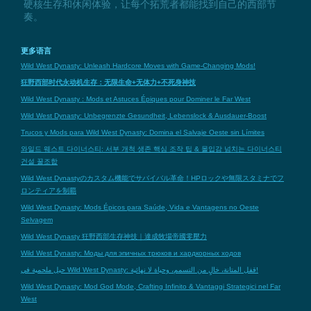
硬核生存和休闲体验，让每个拓荒者都能找到自己的西部节
奏。
更多语言
Wild West Dynasty: Unleash Hardcore Moves with Game-Changing Mods!
狂野西部时代永动机生存：无限生命+无体力+不死身神技
Wild West Dynasty : Mods et Astuces Épiques pour Dominer le Far West
Wild West Dynasty: Unbegrenzte Gesundheit, Lebenslock & Ausdauer-Boost
Trucos y Mods para Wild West Dynasty: Domina el Salvaje Oeste sin Límites
와일드 웨스트 다이너스티: 서부 개척 생존 핵심 조작 팁 & 몰입감 넘치는 다이너스티
건설 꿀조합
Wild West Dynastyのカスタム機能でサバイバル革命！HPロックや無限スタミナでフ
ロンティアを制覇
Wild West Dynasty: Mods Épicos para Saúde, Vida e Vantagens no Oeste
Selvagem
Wild West Dynasty 狂野西部生存神技｜達成牧場帝國零壓力
Wild West Dynasty: Моды для эпичных трюков и хардкорных ходов
حيل ملحمية في Wild West Dynasty: قفل المتانة، خالٍ من التسمم، وحياة لا نهائية!
Wild West Dynasty: Mod God Mode, Crafting Infinito & Vantaggi Strategici nel Far
West