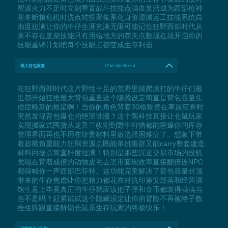
帮派火力不足时立刻重置战斗技能点满血复活成为西部枪神
寒冬断粮危机时洗点转投采集系化身资源搬运工技能系统自
由度拉满让你的牛仔生涯充满无限可能记住狂野西部时代从
来不存在废柴技能只有用错地方的莽夫点数现在就开启你的
技能重铸计划把每个技能点都变成生存利器
最大背包重量
LCtrl+Alt+Num 4
在狂野西部时代这片野性十足的荒野里摸爬滚打的牛仔们最
近都开始狂推最大背包重量这个隐藏设定简直是背包容量焦
虑症晚期的救星啊！当你的角色背着30格物资在草原狂奔时
突然发现背包爆仓的绝望谁懂？这个黑科技直接让仓鼠玩家
实现搬家式囤货从龙舌兰收割到野牛狩猎都能塞爆你的库存
管理界面再也不用在珍贵材料里做选择困难症了。想象下带
着超额负重能力狂刷资源点既能单挑狼群又能carry整套建造
材料回据点简直肝度拉满！特别是那些沉迷交易市场的投机
党现在背着成倍的动物皮毛去黑市套现效率直接翻倍连NPC
都得喊你一声西部巴菲特。这功能完美解决了背包容量封顶
带来的生存焦虑让你把精力都花在对抗印第安部落和经营酒
馆生意上毕竟真正的牛仔就应该把子弹和金币都装得满满当
当不是吗？赶紧试试这个隐藏设定让你的冒险不再被格子数
拴住脚跟直接解锁仓鼠系生存玩家的终极快乐！