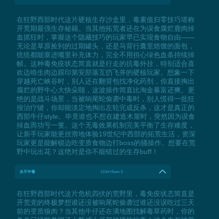
在狂野西部时代这片硬核生存沙盒里，毒素值归零技巧堪称
开荒期最强生存秘籍。当其他拓荒者还在为误食腐烂鹿肉掉
血抓狂时，掌握这个隐藏技巧的玩家早已实现食物自由——
无论是草原捡到的过期罐头，还是马背行囊里焐馊的面包，
统统都能塞进嘴里补充体力，完全不用担心绿色血条持续掉
帧。这种毒免疫状态简直就是行走的抗毒外挂，特别适合喜
欢边啃生肉边跟印第安部落互扔飞斧的硬核玩家。想象一下
穿越死亡峡谷时，别人还在翻背包找净化药剂，你直接掏出
腐烂的野牛心大快朵颐，这波操作简直比淘金暴富还爽。更
绝的是战斗场景，当被响尾蛇偷袭中毒时，别人慌得一批狂
按治疗键，你却能淡定地掏出左轮完成反杀，这才是真正的
西部牛仔style。毕竟谁也不想在建造木屋时，突然因为误食
掉血而功亏一篑。这个无毒效果机制完美平衡了生存难度，
让新手玩家能更丝滑地体验19世纪中西部的拓荒生活，资深
玩家更是能解锁边吃变质食物边打boss的骚操作。想要在荒
野中玩出花？这绝对是你不能错过的生存buff！
永不中毒
LCtrl+Num 5
在狂野西部时代这片危机四伏的荒野里，毒免疫状态简直是
开荒党的终极梦想谁还没被响尾蛇偷袭过谁还没误吃过三天
前的变质狼肉？当其他牛仔还在满地图找解毒草药时，你的