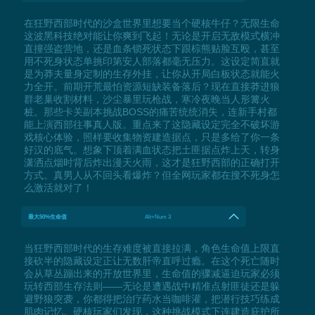
在狂野西部时代的沙盒世界里想要当个硬核牛仔？无限生命
这波黑科技绝对能让你爽到飞起！无论是开启无敌模式横冲
直撞强盗营地，还是血条锁死状态下跟棕熊贴脸互殴，甚至
用不死身状态单挑印第安人部落都毫无压力。这设定简直就
是为莽夫量身定制的生存外挂，让你从开局白板状态就能火
力全开。前期开荒最怕资源短缺装备落后？现在直接莽进狼
群老巢收割材料，沙尘暴里玩枪战，寒冷夜晚当人形篝火
桩。那些卡关副本挑战BOSS的痛苦统统消失，连新手村都
能上演西部往事真人版。重点来了这隐藏设定完全不破坏游
戏核心体验，照样要收集物资建造据点，只是多给了你一条
好汉的底气。想象下顶着满血状态把土匪据点炸上天，转身
潇洒点烟时背后炸出漫天火雨，这才是狂野西部的正确打开
方式。真男人从不回头看爆炸？但全网玩家都在搜不死身怎
么激活就对了！
最大50%生命值
Alt+Num 3
当狂野西部时代的生存难度被直接拉满，角色生命值上限直
接砍半的隐藏设定正让无数肝帝直呼过瘾。在这个死亡随时
会从草丛蹦出来的开放世界里，生命值的骤减逼迫玩家必须
玩转西部生存法则——无论是遭遇战中精准点射匪徒还是躲
避野狼突袭，你都得把治疗药水当咖啡灌，把潜行技巧练成
肌肉记忆。硬核玩家们发现，这种挑战模式下连建造庇护所