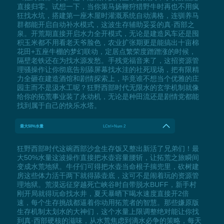
直接归零。试想一下，当你策马扬鞭狩猎野牛时再也不用疯
狂找水坑，搭建第一座木屋时灌溉系统自动满格，连驯养马
群都能开启自动补水模式，这波生存辅助妥妥的真·西部之
泉。开荒期直接开启水力全开模式，无论是建造风车还是囤
积玉米都不用看老天爷脸色，农业扩张期更是能搞出十亩棉
花田+五座牛棚的梦幻联动，定居点繁荣度蹭蹭涨的时候，
隔壁老铁还在为找水源发愁。手残党福音来了，这招资源管
理骚操作让你彻底告别舔屏幕找水洼的社死现场，把有限精
力全砸在建造酒馆和剧情探索上，毕竟谁不想当个优雅的庄
园主而不是汲水工呢？狂野西部时代无限水的玄学机制就像
给你的拓荒事业装了永动机，无论是种田流还是剧情党都能
找到属于自己的快乐水塔。
最大50%水量
LCtrl+Num 2
狂野西部时代这碗西部沙盒生存饭又整出新活了兄弟们！最
大50%水量这波操作直接把水壶容量腰斩，让拓荒之旅瞬间
变成水荒地狱。牛仔们可得把水壶当命根子揣兜里，砍树建
房这些体力活干两下就得舔壶底，这可不是闹着玩的资源管
理地狱。荒漠远征穿越死亡峡谷时自带脱水BUFF，新手村
刚开局就得玩命找水井，夏天暴晒下喝水速度直接开2倍
速，每个生存挑战都逼着你动用拓荒者的智慧。那些嫌原版
生存机制太划水的大神们，这个水量上限调整绝对能让你找
到真·西部硬核的滋味，从水荒焦虑到滴水必争的策略，每天