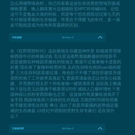
怎么用绷带续命时，你已经靠着这波生存优势把营地升级成
钢铁要塞，晚上躺在篝火边都能听见NPC对你喊666。记住
这可不是氪金大佬的特权，而是每个想在西部活过第七天的
牛仔都该掌握的生存秘籍，毕竟在子弹横飞的年代，多一滴
血可能就是成为传奇和变墓碑的区别。
补给食物
Alt+Num 5
在《狂野西部时代》这款硬核生存建造神作里 饥饿值管理堪
称西部牛仔的终极试炼 无论是追着野鹿跑断腿的狩猎新手
还是被困在种植园里搬砖的牧场主 都逃不过被食物卡进度的
折磨 现在有了食物补给黑科技 从此告别啃生肉掉san值的噩
梦 三大生存利器直接拉满：角色肚子不饿了能狂肝建筑升级
居民吃饱了工作效率直接起飞 资源库满血状态让你安心搞基
建。开荒期打猎太肝？补给食物一键填满库存 远征路上饿成
狗？这玩意儿比随身干粮靠谱100倍 城镇人口爆炸增长？资
源神器让你秒变西部粮仓总管。这波操作简直像给游戏开了
金手指 既能体验原汁原味的生存挑战 又能把时间留给招募
枪手建造酒馆这些真·爽点 说白了就是用最骚的姿势搞定最
难的生存难题 19世纪中西部的荒野生存专家们 还在等什
么？
无食物消耗
Alt+Num 6