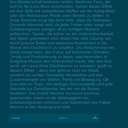
ihre Meisterschaft beweisen wollen. Hardcore-Fans, die
sich für No-Luck-Runs entscheiden, nutzen diesen Effekt,
um ihre Skills mit verlässlichen Waffen wie der König-Bibel
oder der Weihwasser-Phiole unter Beweis zu stellen. In
Koop-Sessions sorgt das Item dafür, dass die Teamplay-
Dynamik intensiver wird, da jeder Fehler mehr wiegt und
Zufallsereignisse weniger oft im richtigen Moment
auftauchen. Spieler, die bisher an der Unberechenbarkeit
des Spiels gescheitert sind, finden hier eine Lösung, um
durch präzise Builds und taktisches Ausweichen in der
Masse den Durchbruch zu schaffen. Die Reduzierung von
Glück zwingt dazu, den Fokus auf konstanten Schaden,
Timing und Positionierung zu legen, was besonders in
Endgame-Phasen den Unterschied macht. Wer den Kick
sucht, ein Level ohne Glücksbonus zu meistern, greift zu
diesem Effekt – denn hier geht es nicht um Glück,
sondern um echtes Gameplay-Verständnis und das
Zusammenspiel von Waffen, Perks und Bewegung. Ob
Solo oder im Team, mit niedriger Glücksstatistik wird jede
Sekunde zur Zerreißprobe, bei der nur die Besten
bestehen. Das macht Vampire Survivors nochmal
spannender, indem es die Abhängigkeit von
Zufallsereignissen minimiert und stattdessen den Faktor
Mensch in den Vordergrund rückt.
Lorbeer
RShift +4