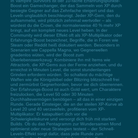
In Vampire Survivors ist der 10-fache Erfahrungspunkte-
Boost ein Gamechanger, der das Sammeln von XP durch
besiegte Gegner auf das Zehnfache steigert und das
Leveln unglaublich beschleunigt. Jeder XP-Gem, den du
aufsammelst, wird plötzlich zehnmal wertvoller – als
würdest du die Crown, die normalerweise 40 % mehr XP
bringt, auf ein komplett neues Level heben. In der
Community wird dieser Effekt oft als XP-Multiplikator oder
Erfahrungs-Boost bezeichnet, Begriffe, die in Foren wie
Steam oder Reddit heiß diskutiert werden. Besonders in
Szenarien wie Cappella Magna, wo Gegnerwellen
gnadenlos wüten, wird der Boost zum
Überlebenswerkzeug: Kombiniere ihn mit Items wie
Attractorb, die XP-Gems aus der Ferne anziehen, und du
erreichst in Minuten Level, die sonst stundenlanges
Grinden erfordern würden. So schaltest du mächtige
Waffen wie die Königsbibel oder Blitzring blitzschnell frei
und zermürbst Gegnerhorden, bevor sie dich überrennen.
Der Erfahrungs-Boost ist auch Gold wert, um Charaktere
freizulocken, die Level 50 oder 30 Minuten
Durchhaltevermögen benötigen – all das in einer einzigen
Runde. Gerade Einsteiger, die an der steilen XP-Kurve ab
Level 20 und 40 verzweifeln, profitieren vom XP-
Multiplikator: Er katapultiert dich vor die
Schwierigkeitskurve und versorgt dich früh mit starken
Builds. Ob du das Pentagramm zur Wundersamen Mond
optimierst oder neue Strategien testest – der Schnell-
Leveln-Effekt sorgt dafür, dass jede Runde zum