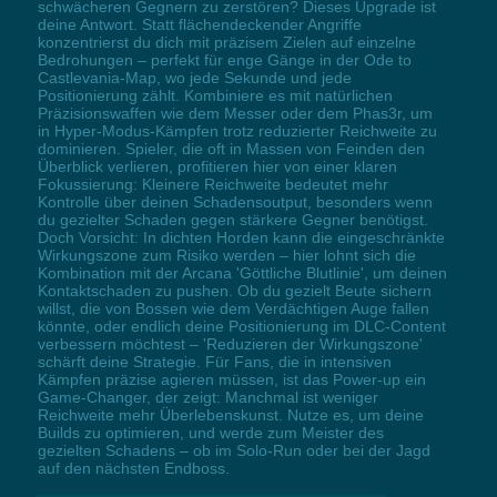
schwächeren Gegnern zu zerstören? Dieses Upgrade ist
deine Antwort. Statt flächendeckender Angriffe
konzentrierst du dich mit präzisem Zielen auf einzelne
Bedrohungen – perfekt für enge Gänge in der Ode to
Castlevania-Map, wo jede Sekunde und jede
Positionierung zählt. Kombiniere es mit natürlichen
Präzisionswaffen wie dem Messer oder dem Phas3r, um
in Hyper-Modus-Kämpfen trotz reduzierter Reichweite zu
dominieren. Spieler, die oft in Massen von Feinden den
Überblick verlieren, profitieren hier von einer klaren
Fokussierung: Kleinere Reichweite bedeutet mehr
Kontrolle über deinen Schadensoutput, besonders wenn
du gezielter Schaden gegen stärkere Gegner benötigst.
Doch Vorsicht: In dichten Horden kann die eingeschränkte
Wirkungszone zum Risiko werden – hier lohnt sich die
Kombination mit der Arcana 'Göttliche Blutlinie', um deinen
Kontaktschaden zu pushen. Ob du gezielt Beute sichern
willst, die von Bossen wie dem Verdächtigen Auge fallen
könnte, oder endlich deine Positionierung im DLC-Content
verbessern möchtest – 'Reduzieren der Wirkungszone'
schärft deine Strategie. Für Fans, die in intensiven
Kämpfen präzise agieren müssen, ist das Power-up ein
Game-Changer, der zeigt: Manchmal ist weniger
Reichweite mehr Überlebenskunst. Nutze es, um deine
Builds zu optimieren, und werde zum Meister des
gezielten Schadens – ob im Solo-Run oder bei der Jagd
auf den nächsten Endboss.