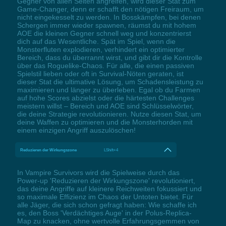
Gegner von allen Seiten angreifen, wird dieser Stat zum
Game-Changer, denn er schafft den nötigen Freiraum, um
nicht eingekesselt zu werden. In Bosskämpfen, bei denen
Schergen immer wieder spawnen, räumst du mit hohem
AOE die kleinen Gegner schnell weg und konzentrierst
dich auf das Wesentliche. Spät im Spiel, wenn die
Monsterfluten explodieren, verhindert ein optimierter
Bereich, dass du überrannt wirst, und gibt dir die Kontrolle
über das Roguelike-Chaos. Für alle, die einen passiven
Spielstil lieben oder oft in Survival-Nöten geraten, ist
dieser Stat die ultimative Lösung, um Schadensleistung zu
maximieren und länger zu überleben. Egal ob du Farmen
auf hohe Scores abzielst oder die härtesten Challenges
meistern willst – Bereich und AOE sind Schlüsselwörter,
die deine Strategie revolutionieren. Nutze diesen Stat, um
deine Waffen zu optimieren und die Monsterhorden mit
einem einzigen Angriff auszulöschen!
Reduzieren der Wirkungszone
LShift+4
In Vampire Survivors wird die Spielweise durch das
Power-up 'Reduzieren der Wirkungszone' revolutioniert,
das deine Angriffe auf kleinere Reichweiten fokussiert und
so maximale Effizienz im Chaos der Untoten bietet. Für
alle Jäger, die sich schon gefragt haben: Wie schaffe ich
es, den Boss 'Verdächtiges Auge' in der Polus-Replica-
Map zu knacken, ohne wertvolle Erfahrungsgemmen von