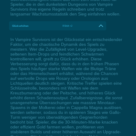
Spieler, die in den dunkelsten Dungeons von Vampire
Survivors ihre eigene Regeln schreiben und trotz
langsamer Wachstumsstatistik den Sieg einfahren wollen.
Glück erhöhen
RShift +2
In Vampire Survivors ist der Glücksstat ein entscheidender
Faktor, um die chaotische Dynamik des Spiels zu
meistern. Wer die Zufälligkeit von Level-Upgrades,
seltenen Item-Drops und feindlichen Schwärmen
kontrollieren will, greift zu Glück erhöhen. Diese
Verbesserung sorgt dafür, dass du in den frühen Phasen
des Spiels häufiger starke Waffen wie die Blutige Träne
oder das Himmelschwert erhältst, während die Chancen
auf wertvolle Drops wie Rosary oder Orologion aus
Lichtquellen deutlich steigen. Kritische Treffer spielen eine
Schlüsselrolle, besonders mit Waffen wie dem
Kreuzbumerang oder der Peitsche, und höheres Glück
erhöht deren Schadensoutput. Zufallsereignisse, die sonst
unangenehme Überraschungen wie massive Minotaur-
Spawns in der Molkerei oder in Cappella Magna auslösen,
werden seltener, sodass du in späteren Stages wie Gallo-
Turm weniger von überwältigenden Gegnerhorden
bedroht bist. Spieler, die die 30-Minuten-Marke knacken
oder effizient Gold farmen wollen, profitieren von
stabileren Builds und einer höheren Auswahl an Upgrade-