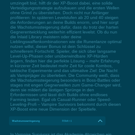
umzingelt bist, hilft dir der XP-Boost dabei, eine solide
Verteidigungsstrategie aufzubauen und die ersten Wellen
ohne Grind zu überstehen. Doch nicht nur Anfänger
profitieren: In späteren Levelstufen ab 20 und 40 steigen
die Anforderungen an deine Builds enorm, und hier sorgt
die Wachstumssteigerung dafür, dass du trotz der harten
Gegnerentwicklung weiterhin effizient levelst. Ob du nun
die Inlaid Library meistern oder deine
Lieblingswaffenkombinationen wie die Runenlanze optimal
nutzen willst, dieser Bonus ist dein Schlüssel zu
schnellerem Fortschritt. Spieler, die sich über langsame
Level-Up-Phasen oder unüberwindbare XP-Hürden
ärgern, finden hier die perfekte Lösung – mehr Erfahrung
in kürzerer Zeit bedeutet mehr Zeit für coole Kombos,
taktische Experimente und das ultimative Ziel: Die Nacht
als Vampirjäger zu überleben. Die Community weiß, dass
die Wachstumssteigerung besonders in Boss-Battles oder
stages mit engen Gegnerwellen zum Game-Changer wird,
denn sie mildert die lästigen Sprünge in den
Erfordernissen und lässt dich Builds ohne endloses
Farming testen. Egal ob Casual-Runner oder Speed-
Leveling-Profi – Vampire Survivors bekommt durch diesen
XP-Boost eine neue Dimension der Spieltiefe.
Wachstumsverringerung
RShift +1
In Vampire Survivors ist das Akademie-Abzeichen ein