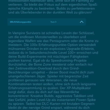
mitreißenden Abenteuer wird, ohne sich im Farming zu
verlieren. So bleibt der Fokus auf dem eigentlichen Spaß:
epische Kämpfe zu bestreiten, Builds zu perfektionieren
und als Überlebender in der dunklen Welt zu glänzen!
100x Erfahrungspunkte
Num 5
In Vampire Survivors ist schnelles Leveln der Schlüssel,
um die endlosen Monsterwellen zu überleben und
legendäre Waffen wie das Pentagramm oder die Krone zu
meistern. Die 100x Erfahrungspunkte-Option verwandelt
mühsames Grinden in ein explosives Upgrade-Erlebnis,
sodass du in Sekundenschnelle Level 100+ erreichen und
deine Build-Experimente mit mächtigen Fähigkeiten
pushen kannst. Egal ob du Speedrunning-Projekte
durchziehst, die Bone Zone meisterst oder einfach nur
den Zeitinvestition-Overload durch den Grind-
Beschleuniger umgehst – dieser Boost macht dich zum
unangefochtenen Jäger. Spieler mit begrenzter Zeit
profitieren genauso wie Veteranen, die neue
Kombinationen testen wollen, ohne sich durch langsame
Erfahrungssammlung zu quälen. Der XP-Multiplikator
sorgt dafür, dass du dich auf das Wesentliche
konzentrierst: Kreative Builds, aggressive Taktiken und
das Gefühl, jedes Level-Up als instantanen Power-Spike
zu spüren. Selbst bei DLC-Karten mit brutalen Gegnern
bleibt dir der nervige Grind erspart, während du dich