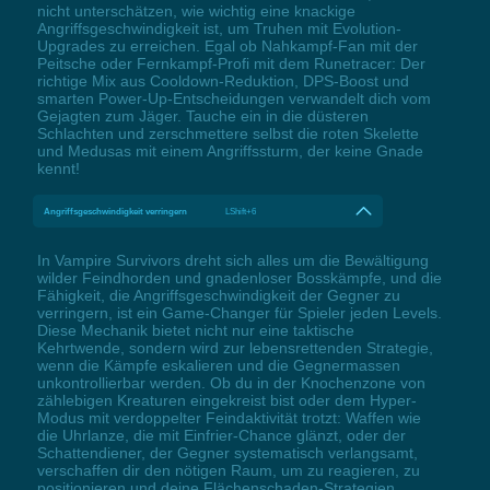
nicht unterschätzen, wie wichtig eine knackige
Angriffsgeschwindigkeit ist, um Truhen mit Evolution-
Upgrades zu erreichen. Egal ob Nahkampf-Fan mit der
Peitsche oder Fernkampf-Profi mit dem Runetracer: Der
richtige Mix aus Cooldown-Reduktion, DPS-Boost und
smarten Power-Up-Entscheidungen verwandelt dich vom
Gejagten zum Jäger. Tauche ein in die düsteren
Schlachten und zerschmettere selbst die roten Skelette
und Medusas mit einem Angriffssturm, der keine Gnade
kennt!
Angriffsgeschwindigkeit verringern
LShift+6
In Vampire Survivors dreht sich alles um die Bewältigung
wilder Feindhorden und gnadenloser Bosskämpfe, und die
Fähigkeit, die Angriffsgeschwindigkeit der Gegner zu
verringern, ist ein Game-Changer für Spieler jeden Levels.
Diese Mechanik bietet nicht nur eine taktische
Kehrtwende, sondern wird zur lebensrettenden Strategie,
wenn die Kämpfe eskalieren und die Gegnermassen
unkontrollierbar werden. Ob du in der Knochenzone von
zählebigen Kreaturen eingekreist bist oder dem Hyper-
Modus mit verdoppelter Feindaktivität trotzt: Waffen wie
die Uhrlanze, die mit Einfrier-Chance glänzt, oder der
Schattendiener, der Gegner systematisch verlangsamt,
verschaffen dir den nötigen Raum, um zu reagieren, zu
positionieren und deine Flächenschaden-Strategien