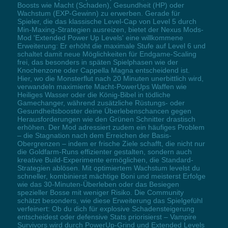
Boosts wie Macht (Schaden), Gesundheit (HP) oder
Wachstum (EXP-Gewinn) zu erwerben. Gerade für
Spieler, die das klassische Level-Cap von Level 5 durch
Min-Maxing-Strategien ausreizen, bietet der Nexus Mods-
Mod 'Extended Power Up Levels' eine willkommene
Erweiterung: Er erhöht die maximale Stufe auf Level 6 und
schaltet damit neue Möglichkeiten für Endgame-Scaling
frei, das besonders in späten Spielphasen wie der
Knochenzone oder Cappella Magna entscheidend ist.
Hier, wo die Monsterflut nach 20 Minuten unerbittlich wird,
verwandeln maximierte Macht-PowerUps Waffen wie
Heiliges Wasser oder die König-Bibel in tödliche
Gamechanger, während zusätzliche Rüstungs- oder
Gesundheitsbooster deine Überlebenschancen gegen
Herausforderungen wie den Grünen Schnitter drastisch
erhöhen. Der Mod adressiert zudem ein häufiges Problem
– die Stagnation nach dem Erreichen der Basis-
Obergrenzen – indem er frische Ziele schafft, die nicht nur
die Goldfarm-Runs effizienter gestalten, sondern auch
kreative Build-Experimente ermöglichen, die Standard-
Strategien ablösen. Mit optimiertem Wachstum levelst du
schneller, kombinierst mächtige Boni und meisterst Erfolge
wie das 30-Minuten-Überleben oder das Besiegen
spezieller Bosse mit weniger Risiko. Die Community
schätzt besonders, wie diese Erweiterung das Spielgefühl
verfeinert: Ob du dich für explosive Schadensteigerung
entscheidest oder defensive Stats priorisierst – Vampire
Survivors wird durch PowerUp-Grind und Extended Levels