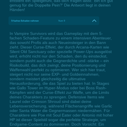
entsteht ein Spielgefühl, das dich fragen lässt: 'Bin ich gut
genug für die Doppelte Pein?' Die Antwort liegt in deinen
Händen!
5-faches Schaden nehmen
Num 9
In Vampire Survivors wird das Gameplay mit dem 5-
fachen Schaden-Feature zu einem intensiven Abenteuer,
das sowohl Profis als auch Neueinsteiger in den Bann
zieht. Dieser Curse-Effekt, der durch Arcana-Karten wie
Silent Old Sanctuary oder spezielle Power-Ups ausgelöst
wird, erhöht nicht nur den Schaden, den du einsteckst,
sondern pusht auch die Gegnerdichte und -stärke – ein
Risikobuild, das dich zwingt, deine Positionierung und
Waffenwahl perfekt zu optimieren. Wer sich hier traut,
steigert nicht nur seine EXP- und Goldeinnahmen,
sondern meistert gleichzeitig die ultimative
Herausforderung, die das Spiel zu bieten hat. In Stages
wie Gallo Tower im Hyper-Modus oder bei Boss Rash-
Kämpfen wird der Curse-Effekt zur Waffe, um die Limits
deines Charakters zu sprengen. Defensive Items wie
Laurel oder Crimson Shroud sind dabei deine
Lebensversicherung, während Flächenangriffe wie Garlic
oder Santa Water die Gegnermassen niedermähen. Für
Charaktere wie Poe mit Soul Eater oder Antonio mit hoher
HP ist dieser Spielstil sogar die perfekte Strategie, um
Endgame-Content zu dominieren. Doch Vorsicht: Ein