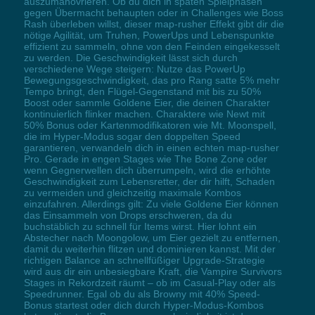
auszumanövrieren. Ob du dich in späten Spielphasen
gegen Übermacht behaupten oder in Challenges wie Boss
Rash überleben willst, dieser map-rusher Effekt gibt dir die
nötige Agilität, um Truhen, PowerUps und Lebenspunkte
effizient zu sammeln, ohne von den Feinden eingekesselt
zu werden. Die Geschwindigkeit lässt sich durch
verschiedene Wege steigern: Nutze das PowerUp
Bewegungsgeschwindigkeit, das pro Rang satte 5% mehr
Tempo bringt, den Flügel-Gegenstand mit bis zu 50%
Boost oder sammle Goldene Eier, die deinen Charakter
kontinuierlich flinker machen. Charaktere wie Newt mit
50% Bonus oder Kartenmodifikatoren wie Mt. Moonspell,
die im Hyper-Modus sogar den doppelten Speed
garantieren, verwandeln dich in einen echten map-rusher
Pro. Gerade in engen Stages wie The Bone Zone oder
wenn Gegnerwellen dich überrumpeln, wird die erhöhte
Geschwindigkeit zum Lebensretter, der dir hilft, Schaden
zu vermeiden und gleichzeitig maximale Kombos
einzufahren. Allerdings gilt: Zu viele Goldene Eier können
das Einsammeln von Drops erschweren, da du
buchstäblich zu schnell für Items wirst. Hier lohnt ein
Abstecher nach Moongolow, um Eier gezielt zu entfernen,
damit du weiterhin flitzen und dominieren kannst. Mit der
richtigen Balance an schnellfüßiger Upgrade-Strategie
wird aus dir ein unbesiegbare Kraft, die Vampire Survivors
Stages in Rekordzeit räumt – ob im Casual-Play oder als
Speedrunner. Egal ob du als Browny mit 40% Speed-
Bonus startest oder dich durch Hyper-Modus-Kombos