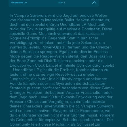
Unendliche LP
Num 1
In Vampire Survivors wird die Jagd auf endlose Wellen
von Kreaturen zum intensiven Bullet Heaven-Abenteuer,
doch mit der revolutionären Unendliche LP-Mechanik
rückt der Fokus endgültig auf maximale Dominanz. Diese
spezielle Game-Mechanik verwandelt das klassische
Roguelite-Prinzip ins Gegenteil: Statt in panischer
Verteidigung zu ertrinken, nutzt du jede Sekunde, um
Waffen zu leveln, Power-Ups zu farmen und die Grenzen
deines Builds zu sprengen. Egal ob du dich im Endless
Mode gegen die Reaper-Wellen stellst, den Boss Rash in
der Bone Zone mit Risk-Taktiken attackierst oder die
Evolution von Clock Lancet in Infinite Corridor durchspielst
– Unendliche LP gibt dir die Freiheit, Kombinationen zu
testen, ohne das nervige Reset-Frust zu erleben.
Jungspiele, die in der Inlaid Library gegen unbekannte
Feinde kämpfen oder mit Gyorunton die Schatzkisten-
Strategie pushen, profitieren besonders von dieser Game-
Changer-Funktion. Selbst beim Arcana-Freischalten oder
dem Jagd nach Level 99 für Exdash-Entwicklung wird der
Pressure-Check zum Vergnügen, da die Lebensleiste
deines Charakters unverwüstlich bleibt. Vampire Survivors
wird so zum ultimativen Playground für Experimente, wo
du die Monsterhorden nicht mehr fürchten musst, sondern
als Gelegenheit für explosive Schadenskombos nutzt. Die
Community feiert diese Mechanik als Schlüssel zur