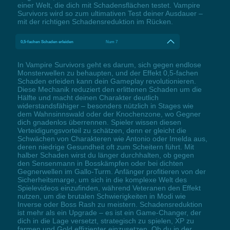
einer Welt, die dich mit Schadensflächen testet. Vampire
Survivors wird so zum ultimativen Test deiner Ausdauer –
mit der richtigen Schadensreduktion im Rücken.
0,5-fachen Schaden erleiden
Num 7
In Vampire Survivors geht es darum, sich gegen endlose
Monsterwellen zu behaupten, und der Effekt 0,5-fachen
Schaden erleiden kann dein Gameplay revolutionieren.
Diese Mechanik reduziert den erlittenen Schaden um die
Hälfte und macht deinen Charakter deutlich
widerstandsfähiger – besonders nützlich in Stages wie
dem Wahnsinnswald oder der Knochenzone, wo Gegner
dich gnadenlos überrennen. Spieler wissen diesen
Verteidigungsvorteil zu schätzen, denn er gleicht die
Schwächen von Charakteren wie Antonio oder Imelda aus,
deren niedrige Gesundheit oft zum Scheitern führt. Mit
halber Schaden wirst du länger durchhalten, ob gegen
den Sensenmann in Bosskämpfen oder bei dichten
Gegnerwellen im Gallo-Turm. Anfänger profitieren von der
Sicherheitsmarge, um sich in die komplexe Welt des
Spielevideos einzufinden, während Veteranen den Effekt
nutzen, um die brutalen Schwierigkeiten in Modi wie
Inverse oder Boss Rash zu meistern. Schadensreduktion
ist mehr als ein Upgrade – es ist ein Game-Changer, der
dich in die Lage versetzt, strategisch zu spielen, XP zu
farmen und Gold effizienter einzusetzen. Ob du in der