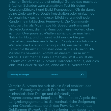
falscher Schritt und du bist erledigt! Genau das macht den
5-fachen Schaden zum ultimativen Test für deine
Reaktionsfähigkeit und Build-Komposition. Ob du damit
deine Ziele wie Red Death freischalten oder einfach den
Adrenalinkick suchst – dieser Effekt verwandelt jede
Runde in ein taktisches Feuerwerk. Die Community
diskutiert ihn als Must-have für Speedrun-Fans und
Growth-Junkies, die ihre Runs optimieren wollen, ohne
sich von Overpowered-Waffen abhängig zu machen.
Nutze ihn klug, und du wirst nicht nur die Gegner
überleben, sondern auch deinen Playstyle revolutionieren.
Wer also die Herausforderung sucht, um seine EXP-
Farming-Effizienz zu boosten oder sich als Risikobuild-
Meister zu beweisen, kommt an diesem Curse nicht
vorbei. Es ist mehr als ein Gameplay-Twist – es ist die
Essenz von Vampire Survivors' Hardcore-Modus, der dich
lehrt, mit Feuer zu spielen, ohne dich zu verbrennen.
Leistung hinzufügen
LShift+1
Vampire Survivors hat sich als ein Spiel etabliert, das
sowohl Einsteiger als auch Profis mit seinem
minimalistischen Design und tiefgründigen
Progressionssystem begeistert. Ein zentraler Aspekt des
Langzeitengagements ist die kontinuierliche Steigerung
deiner Charakterstats durch das PowerUp-Menü, das
Goldfarmen (PowerUp-Grind) erfordert, um dauerhafte