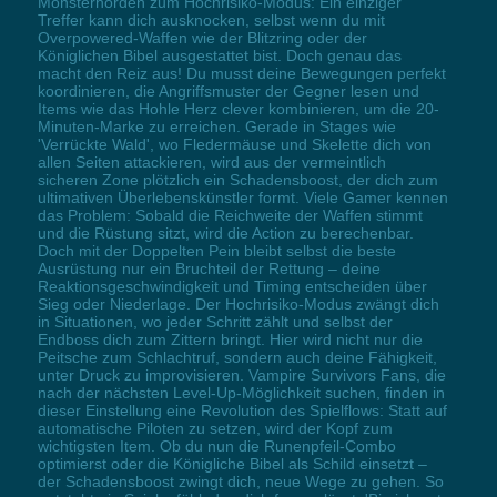
Monsterhorden zum Hochrisiko-Modus: Ein einziger
Treffer kann dich ausknocken, selbst wenn du mit
Overpowered-Waffen wie der Blitzring oder der
Königlichen Bibel ausgestattet bist. Doch genau das
macht den Reiz aus! Du musst deine Bewegungen perfekt
koordinieren, die Angriffsmuster der Gegner lesen und
Items wie das Hohle Herz clever kombinieren, um die 20-
Minuten-Marke zu erreichen. Gerade in Stages wie
'Verrückte Wald', wo Fledermäuse und Skelette dich von
allen Seiten attackieren, wird aus der vermeintlich
sicheren Zone plötzlich ein Schadensboost, der dich zum
ultimativen Überlebenskünstler formt. Viele Gamer kennen
das Problem: Sobald die Reichweite der Waffen stimmt
und die Rüstung sitzt, wird die Action zu berechenbar.
Doch mit der Doppelten Pein bleibt selbst die beste
Ausrüstung nur ein Bruchteil der Rettung – deine
Reaktionsgeschwindigkeit und Timing entscheiden über
Sieg oder Niederlage. Der Hochrisiko-Modus zwängt dich
in Situationen, wo jeder Schritt zählt und selbst der
Endboss dich zum Zittern bringt. Hier wird nicht nur die
Peitsche zum Schlachtruf, sondern auch deine Fähigkeit,
unter Druck zu improvisieren. Vampire Survivors Fans, die
nach der nächsten Level-Up-Möglichkeit suchen, finden in
dieser Einstellung eine Revolution des Spielflows: Statt auf
automatische Piloten zu setzen, wird der Kopf zum
wichtigsten Item. Ob du nun die Runenpfeil-Combo
optimierst oder die Königliche Bibel als Schild einsetzt –
der Schadensboost zwingt dich, neue Wege zu gehen. So