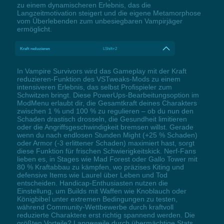
zu einem dynamischeren Erlebnis, das die
Langzeitmotivation steigert und die eigene Metamorphose
vom Überlebenden zum unbesiegbaren Vampirjäger
ermöglicht.
Kraft reduzieren
LShift+2
In Vampire Survivors wird das Gameplay mit der Kraft
reduzieren-Funktion des VSTweaks-Mods zu einem
intensiveren Erlebnis, das selbst Profispieler zum
Schwitzen bringt. Diese PowerUps-Bearbeitungsoption im
ModMenu erlaubt dir, die Gesamtkraft deines Charakters
zwischen 1 % und 100 % zu regulieren – ob du nun den
Schaden drastisch drosseln, die Gesundheit limitieren
oder die Angriffsgeschwindigkeit bremsen willst. Gerade
wenn du nach endlosen Stunden Might (+25 % Schaden)
oder Armor (-3 erlittener Schaden) maximiert hast, sorgt
diese Funktion für frischen Schwierigkeitskick. Nerf-Fans
lieben es, in Stages wie Mad Forest oder Gallo Tower mit
80 % Kraftabbau zu kämpfen, wo präzises Kiting und
defensive Items wie Laurel über Leben und Tod
entscheiden. Handicap-Enthusiasten nutzen die
Einstellung, um Builds mit Waffen wie Knoblauch oder
Königbibel unter extremen Bedingungen zu testen,
während Community-Wettbewerbe durch kraftvoll
reduzierte Charaktere erst richtig spannend werden. Die
größten Vorteile? Langeweile durch übermächtige Stats