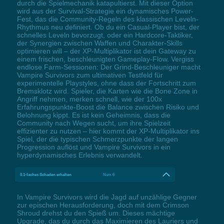
durch die Spielmechanik katapultierst. Mit dieser Option
wird aus der Survival-Strategie ein dynamisches Power-
Fest, das die Community-Regeln des klassischen Leveln-
Rhythmus neu definiert. Ob du ein Casual-Player bist, der
schnelles Leveln bevorzugt, oder ein Hardcore-Taktiker,
der Synergien zwischen Waffen und Charakter-Skills
optimieren will – der XP-Multiplikator ist dein Gateway zu
einem frischen, beschleunigten Gameplay-Flow. Vergiss
endlose Farm-Sessionen: Der Grind-Beschleuniger macht
Vampire Survivors zum ultimativen Testfeld für
experimentelle Playstyles, ohne dass der Fortschritt zum
Bremsklotz wird. Spieler, die Karten wie die Bone Zone in
Angriff nehmen, merken schnell, wie der 100x
Erfahrungspunkte-Boost die Balance zwischen Risiko und
Belohnung kippt. Es ist kein Geheimnis, dass die
Community nach Wegen sucht, um ihre Spielzeit
effizienter zu nutzen – hier kommt der XP-Multiplikator ins
Spiel, der die typischen Schmerzpunkte der langen
Progression auflöst und Vampire Survivors in ein
hyperdynamisches Erlebnis verwandelt.
0.1-faches Schaden erhalten
Num 6
In Vampire Survivors wird die Jagd auf unzählige Gegner
zur epischen Herausforderung, doch mit dem Crimson
Shroud drehst du den Spieß um. Dieses mächtige
Upgrade, das du durch das Maximieren des Lauriers und