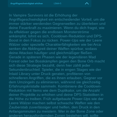
Angriffsgeschwindigkeit erhöhen
LShift+5
In Vampire Survivors ist die Erhöhung der
Angriffsgeschwindigkeit ein entscheidender Vorteil, um die
immer stärker werdenden Gegnerwellen zu überleben und
deine Feuerkraft zu maximieren. Wenn du dich fragst, wie
du effektiver gegen die endlosen Monsterströme
ankämpfst, lohnt es sich, Cooldown-Reduktion und DPS-
Boost in den Fokus zu rücken. Power-Ups wie der Leere
Wälzer oder spezielle Charakterfähigkeiten wie bei Arca
senken die Abklingzeit deiner Waffen spürbar, sodass
deine Attacken häufiger und gleichmäßiger fließen.
Gerade in späteren Phasen wie der legendären Mad
Forest oder bei Bosskämpfen gegen den Bone Orb macht
sich diese Strategie bezahlt, denn hier zählt jeder
Sekundenbruchteil. Spieler, die in engen Stages wie der
Inlaid Library unter Druck geraten, profitieren von
schnelleren Angriffen, die es ihnen erlauben, Gegner vor
dem Umzingeln zu eliminieren, während sie gleichzeitig
Erfahrungskristalle sammeln. Kombiniere die Cooldown-
Reduktion mit Items wie dem Duplikator, um die Anzahl
deiner Projektile zu erhöhen und deine DPS-Statistiken in
die Höhe zu treiben. Früh aufgebaute Power-Ups wie der
Leere Wälzer machen selbst schwache Waffen wie den
Zauberstab zuverlässiger und helfen, den Druck in den
Anfangsminuten zu meistern. Wer in der Bone Zone oder
anderen herausfordernden Zonen bestehen will, sollte