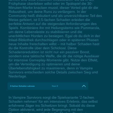
Frühphase überleben willst oder im Spätspiel die 30-
Minuten-Marke knacken musst, dieser Vorteil gibt dir die
Robustheit, um deine Runs zu verlängern. In der
Community heiß diskutiert und als unverzichtbarer Teil des
Metas gefeiert, ist 0,5-fachen Schaden erleiden die
perfekte Antwort auf die steigenden Anforderungen des
Spiels. Kombiniere ihn mit Heilungsitems wie Pummarola,
um deine Lebensleiste zu stabilisieren und die
unerbittlichen Horden zu besiegen. Egal ob du dich in der
Inlaid-Bibliothek durchschlagen oder in späteren Phasen
neue Inhalte freischalten willst – mit halber Schaden hast
du die Kontrolle über dein Schicksal. Diese
Schadensreduktion ist nicht nur ein passiver Boost,
sondern eine taktische Waffe, die dir die nötige Ausdauer
für intensive Gameplay-Momente gibt. Nutze den Effekt,
um die Verteidigung zu optimieren und deine
Überlebensfähigkeit zu maximieren, denn in Vampire
Survivors entscheiden solche Details zwischen Sieg und
Niederlage.
2-fachen Schaden nehmen
Num 8
In Vampire Survivors sorgt die Spielvariante '2-fachen
Schaden nehmen' für ein intensives Erlebnis, das selbst
erfahrene Jäger ins Schwitzen bringt. Sobald du diese
Option aktivierst, wird jede Begegnung mit den