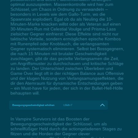
optimal auszuspielen. Massenkontrolle wird hier zum
Schlüssel, um Chaos in Ordnung zu verwandeln –
besonders in Levels wie dem Gallo-Turm, wo die
Spawnrate explodiert. Egal ob du als Neuling die 10-
Minuten-Marke knacken willst oder als Veteran auf einen
30-Minuten-Run mit Celestial Voulge und Prisma-Lass
zielsicher Gegner einfrierst: Diese Effekte sind nicht nur
taktische Vorteile, sondern ermöglichen epische Kombos
mit Runenpfeil oder Knoblauch, die verlangsamten
Gegner systematisch eliminieren. Selbst bei Bossgegnern,
die nach 15 Minuten mit brutaler Geschwindigkeit
zuschlagen, gibt dir das gezielte Verlangsamen die Zeit,
um Angriffsmuster zu durchschauen und kritische Schläge
zu landen. Der Unterschied zwischen Überleben und
Game Over liegt oft in der richtigen Balance aus Offensive
und der klugen Nutzung von Verlangsamungseffekten, die
dir den Atemraum für dynamische Entscheidungen geben
– ein Must-have für jeden, der sich in der Bullet-Hell-Hölle
behaupten will.
Bewegungsgeschwindigkeit erhöhen
LShift+7
In Vampire Survivors ist das Boosten der
Bewegungsgeschwindigkeit der Schlüssel, um als
schnellfüßiger Held durch die actiongeladenen Stages zu
flitzen und die Horden der Gegner clever