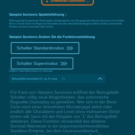
Download Gamebuff Trainer
Vampire Survivors Spieleinführung：
Mähe tausende Kreaturen der Nacht nieder und überlebe bis zum Morgengrauen! Vampire Survivors ist ein Gothic-
Horror-Casual-Game mit Rogue-lite-Elementen, bei dem deine Entscheidungen hunderte auf dich zuströmende
Monster wie eine Lawine überrollen können.
Vampire Survivors Ändern Sie die Funktionseinleitung
Schalter Standardmodus
Schalter Supermodus
Plattform unterstützen:
steam,ms-store,epic
Betrugsfeld umschalten (1 = an, 0 = aus)
F1
Für Fans von Vampire Survivors eröffnet der Betrugsfeld-
Schalter völlig neue Möglichkeiten, das actionreiche
Roguelite-Gameplay zu genießen. Wer sich in der Bone
Zone nach einer stressfreien Monsterjagd sehnt oder
endlich alle Charaktere und Level ohne mühsamen Grind
testen will, kann mit der Eingabe von '1' das Betrugsfeld
aktivieren. Diese Funktion verwandelt das düstere
Survival-Abenteuer in ein experimentierfreundliches
Sandbox-Erlebnis, bei dem Unverwundbarkeit,