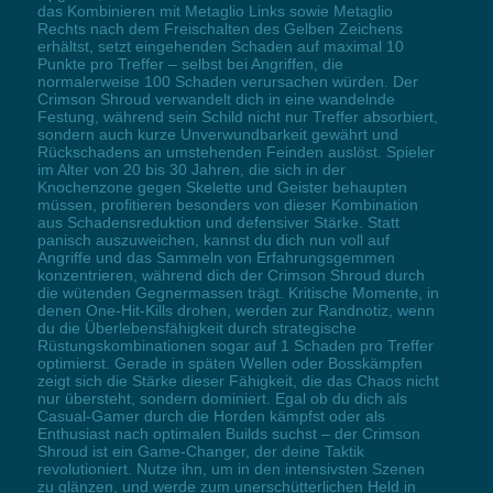
das Kombinieren mit Metaglio Links sowie Metaglio
Rechts nach dem Freischalten des Gelben Zeichens
erhältst, setzt eingehenden Schaden auf maximal 10
Punkte pro Treffer – selbst bei Angriffen, die
normalerweise 100 Schaden verursachen würden. Der
Crimson Shroud verwandelt dich in eine wandelnde
Festung, während sein Schild nicht nur Treffer absorbiert,
sondern auch kurze Unverwundbarkeit gewährt und
Rückschadens an umstehenden Feinden auslöst. Spieler
im Alter von 20 bis 30 Jahren, die sich in der
Knochenzone gegen Skelette und Geister behaupten
müssen, profitieren besonders von dieser Kombination
aus Schadensreduktion und defensiver Stärke. Statt
panisch auszuweichen, kannst du dich nun voll auf
Angriffe und das Sammeln von Erfahrungsgemmen
konzentrieren, während dich der Crimson Shroud durch
die wütenden Gegnermassen trägt. Kritische Momente, in
denen One-Hit-Kills drohen, werden zur Randnotiz, wenn
du die Überlebensfähigkeit durch strategische
Rüstungskombinationen sogar auf 1 Schaden pro Treffer
optimierst. Gerade in späten Wellen oder Bosskämpfen
zeigt sich die Stärke dieser Fähigkeit, die das Chaos nicht
nur übersteht, sondern dominiert. Egal ob du dich als
Casual-Gamer durch die Horden kämpfst oder als
Enthusiast nach optimalen Builds suchst – der Crimson
Shroud ist ein Game-Changer, der deine Taktik
revolutioniert. Nutze ihn, um in den intensivsten Szenen
zu glänzen, und werde zum unerschütterlichen Held in