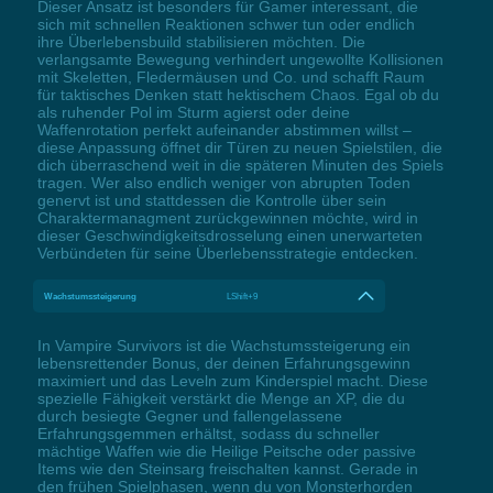
Dieser Ansatz ist besonders für Gamer interessant, die
sich mit schnellen Reaktionen schwer tun oder endlich
ihre Überlebensbuild stabilisieren möchten. Die
verlangsamte Bewegung verhindert ungewollte Kollisionen
mit Skeletten, Fledermäusen und Co. und schafft Raum
für taktisches Denken statt hektischem Chaos. Egal ob du
als ruhender Pol im Sturm agierst oder deine
Waffenrotation perfekt aufeinander abstimmen willst –
diese Anpassung öffnet dir Türen zu neuen Spielstilen, die
dich überraschend weit in die späteren Minuten des Spiels
tragen. Wer also endlich weniger von abrupten Toden
genervt ist und stattdessen die Kontrolle über sein
Charaktermanagment zurückgewinnen möchte, wird in
dieser Geschwindigkeitsdrosselung einen unerwarteten
Verbündeten für seine Überlebensstrategie entdecken.
Wachstumssteigerung
LShift+9
In Vampire Survivors ist die Wachstumssteigerung ein
lebensrettender Bonus, der deinen Erfahrungsgewinn
maximiert und das Leveln zum Kinderspiel macht. Diese
spezielle Fähigkeit verstärkt die Menge an XP, die du
durch besiegte Gegner und fallengelassene
Erfahrungsgemmen erhältst, sodass du schneller
mächtige Waffen wie die Heilige Peitsche oder passive
Items wie den Steinsarg freischalten kannst. Gerade in
den frühen Spielphasen, wenn du von Monsterhorden