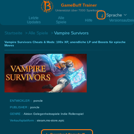
GameBuff Trainer
Unterstützt über 7000 Spieltrainer
Sprache
Download Gamebu
Letzte
Alle
Hilfe
Versionsaufze
Updates
Spiele
Startseite
Alle Spiele
Vampire Survivors
Vampire Survivors Cheats & Mods: 100x XP, unendliche LP und Boosts für epische
Moves
ENTWICKLER：
poncle
PUBLISHER：
poncle
GENRE：
Aktion
Gelegenheitsspiele
Indie
Rollenspiel
Verkaufsplattform：
steam,ms-store,epic