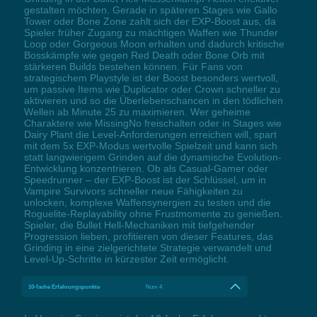
gestalten möchten. Gerade in späteren Stages wie Gallo
Tower oder Bone Zone zahlt sich der EXP-Boost aus, da
Spieler früher Zugang zu mächtigen Waffen wie Thunder
Loop oder Gorgeous Moon erhalten und dadurch kritische
Bosskämpfe wie gegen Red Death oder Bone Orb mit
stärkeren Builds bestehen können. Für Fans von
strategischem Playstyle ist der Boost besonders wertvoll,
um passive Items wie Duplicator oder Crown schneller zu
aktivieren und so die Überlebenschancen in den tödlichen
Wellen ab Minute 25 zu maximieren. Wer geheime
Charaktere wie MissingNo freischalten oder in Stages wie
Dairy Plant die Level-Anforderungen erreichen will, spart
mit dem 5x EXP-Modus wertvolle Spielzeit und kann sich
statt langwierigem Grinden auf die dynamische Evolution-
Entwicklung konzentrieren. Ob als Casual-Gamer oder
Speedrunner – der EXP-Boost ist der Schlüssel, um in
Vampire Survivors schneller neue Fähigkeiten zu
unlocken, komplexe Waffensynergien zu testen und die
Roguelite-Replayability ohne Frustmomente zu genießen.
Spieler, die Bullet Hell-Mechaniken mit tiefgehender
Progression lieben, profitieren von dieser Features, das
Grinding in eine zielgerichtete Strategie verwandelt und
Level-Up-Schritte in kürzester Zeit ermöglicht.
10-fache Erfahrungspunkte
Num 4