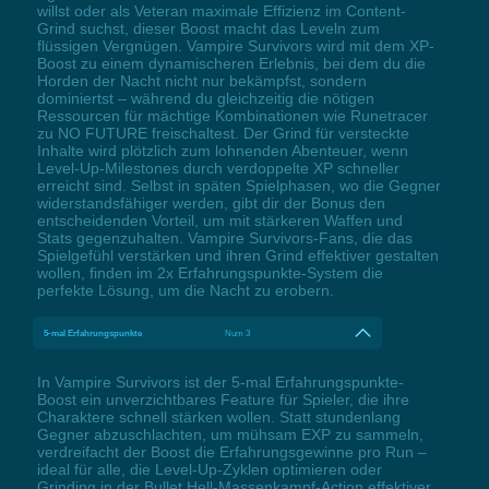
willst oder als Veteran maximale Effizienz im Content-
Grind suchst, dieser Boost macht das Leveln zum
flüssigen Vergnügen. Vampire Survivors wird mit dem XP-
Boost zu einem dynamischeren Erlebnis, bei dem du die
Horden der Nacht nicht nur bekämpfst, sondern
dominiertst – während du gleichzeitig die nötigen
Ressourcen für mächtige Kombinationen wie Runetracer
zu NO FUTURE freischaltest. Der Grind für versteckte
Inhalte wird plötzlich zum lohnenden Abenteuer, wenn
Level-Up-Milestones durch verdoppelte XP schneller
erreicht sind. Selbst in späten Spielphasen, wo die Gegner
widerstandsfähiger werden, gibt dir der Bonus den
entscheidenden Vorteil, um mit stärkeren Waffen und
Stats gegenzuhalten. Vampire Survivors-Fans, die das
Spielgefühl verstärken und ihren Grind effektiver gestalten
wollen, finden im 2x Erfahrungspunkte-System die
perfekte Lösung, um die Nacht zu erobern.
5-mal Erfahrungspunkte
Num 3
In Vampire Survivors ist der 5-mal Erfahrungspunkte-
Boost ein unverzichtbares Feature für Spieler, die ihre
Charaktere schnell stärken wollen. Statt stundenlang
Gegner abzuschlachten, um mühsam EXP zu sammeln,
verdreifacht der Boost die Erfahrungsgewinne pro Run –
ideal für alle, die Level-Up-Zyklen optimieren oder
Grinding in der Bullet Hell-Massenkampf-Action effektiver