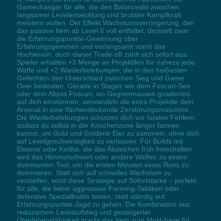
Gamechanger für alle, die den Balanceakt zwischen
langsamer Levelentwicklung und brutaler Kampfkraft
meistern wollen. Der Effekt Wachstumsverringerung, den
das passive Item ab Level 6 voll entfaltet, drosselt zwar
die Erfahrungspunkte-Gewinnung über
Erfahrungsgemmen und verlangsamt somit das
Hochleveln, doch dieser Trade-off zahlt sich sofort aus.
Spieler erhalten +3 Menge an Projektilen für nahezu jede
Waffe und +2 Wiederbelebungen, die in den heißesten
Gefechten den Unterschied zwischen Sieg und Game
Over bedeuten. Gerade in Stages wie dem Foscari-See
oder dem Abyss Foscari, wo Gegnermassen gnadenlos
auf dich einstürmen, verwandeln die extra Projektile dein
Arsenal in eine flächendeckende Zerstörungsmaschine.
Die Wiederbelebungen schützen dich vor fatalen Fehlern,
sodass du selbst in der Knochenzone länger farmen
kannst, um Gold und Goldene Eier zu sammeln, ohne dich
auf Levelgeschwindigkeit zu verlassen. Für Builds mit
Eleanor oder Keitha, die das Abzeichen früh freischalten,
wird das Himmelschwert oder andere Waffen zu einem
dominanten Tool, um die ersten Minuten eines Runs zu
dominieren. Statt sich auf schnelles Wachstum zu
versteifen, setzt diese Strategie auf Sofortstärke – perfekt
für alle, die lieber aggressive Farming-Taktiken oder
defensive Spezialbuilds testen, statt ständig auf
Erfahrungspunkte-Jagd zu gehen. Die Kombination aus
reduziertem Levelaufstieg und gesteigerter
Überlebensfähigkeit macht das Item zum Must-have für