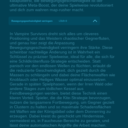
katapultierst, die Bewegungsgeschwindigkeit ist der
ultimative Meta-Boost, der deine Spielweise revolutioniert
und dich zum wahren map-rusher macht.
Bewegungsgeschwindigkeit verringern
LShift+8
In Vampire Survivors dreht sich alles um cleveres
Positioning und das Meistern chaotischer Gegnerfluten,
und genau hier zeigt die Anpassung
Bewegungsgeschwindigkeit verringern ihre Stärke. Diese
scheinbar nachteilige Änderung ist in Wahrheit ein
Schlüssel zu präziser Spielweise, ideal für alle, die sich für
eine Schildkrötenfluss-Strategie entscheiden. Statt
panisch vor den endlosen Wellen zu flüchten, erlaubt dir
die reduzierte Geschwindigkeit, dich gezielt durch die
Massen zu schlängeln und dabei deine Flächenwaffen wie
Knoblauch oder Heiliges Wasser optimal einzusetzen.
Gerade in späten Spielphasen, wenn der Irren Wald oder
andere Stages zum tödlichen Kessel aus
Feindbewegungen werden, bietet diese Technik einen
klaren Vorteil. Spieler, die die Kite-Strategie bevorzugen,
nutzen die langsamere Fortbewegung, um Gegner gezielt
in Clustern zu halten und so maximale Schadensflächen
mit Waffen wie der Königsbibel oder dem Donnerring zu
erzeugen. Dabei kreist du geschickt um Hindernisse,
vermeidest es, in Faucheuse-Bereiche zu geraten, und
lässt deine automatischen Angriffe die Arbeit machen.