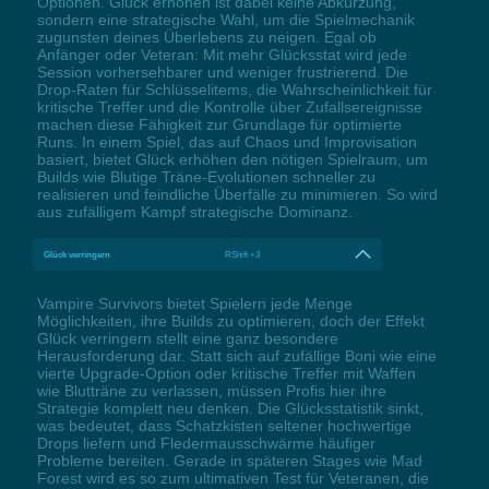
Optionen. Glück erhöhen ist dabei keine Abkürzung,
sondern eine strategische Wahl, um die Spielmechanik
zugunsten deines Überlebens zu neigen. Egal ob
Anfänger oder Veteran: Mit mehr Glücksstat wird jede
Session vorhersehbarer und weniger frustrierend. Die
Drop-Raten für Schlüsselitems, die Wahrscheinlichkeit für
kritische Treffer und die Kontrolle über Zufallsereignisse
machen diese Fähigkeit zur Grundlage für optimierte
Runs. In einem Spiel, das auf Chaos und Improvisation
basiert, bietet Glück erhöhen den nötigen Spielraum, um
Builds wie Blutige Träne-Evolutionen schneller zu
realisieren und feindliche Überfälle zu minimieren. So wird
aus zufälligem Kampf strategische Dominanz.
Glück verringern
RShift +3
Vampire Survivors bietet Spielern jede Menge
Möglichkeiten, ihre Builds zu optimieren, doch der Effekt
Glück verringern stellt eine ganz besondere
Herausforderung dar. Statt sich auf zufällige Boni wie eine
vierte Upgrade-Option oder kritische Treffer mit Waffen
wie Blutträne zu verlassen, müssen Profis hier ihre
Strategie komplett neu denken. Die Glücksstatistik sinkt,
was bedeutet, dass Schatzkisten seltener hochwertige
Drops liefern und Fledermausschwärme häufiger
Probleme bereiten. Gerade in späteren Stages wie Mad
Forest wird es so zum ultimativen Test für Veteranen, die