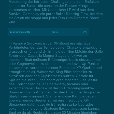
Meisterung der härtesten Challenges und zum Entfalten
komplexer Builds, die sonst an der Reaper-Klinge
zerbrechen würden. Mit Unendliche LP wird aus dem
Survival-Gameplay ein purer Bullet-Dancing-Flow, bei dem
die Action nie stoppt und jeder Run zum Dopamin-Boost
wird.
2x Erfahrungspunkte
Num 2
In Vampire Survivors ist der XP-Boost ein mächtiger
Verbündeter, der das Tempo deiner Charakterentwicklung
drastisch erhöht und dir hilft, die dunklen Mächte der Gallo
Tower oder Cappella Magna Stages effektiver zu
meistern. Statt mühsam Erfahrungskristalle einzusammeln
oder Gegnerwellen zu überstehen, um Level-Up-Punkte
zu sammeln, verdoppelt dieser Bonus die XP-Quellen und
ermöglicht es dir, Waffen wie King Bible schneller zu
aktivieren oder den Duplicator zu nutzen. Gerade für
Spieler, die ihren Grind optimieren möchten – sei es für
das Freischalten neuer Charaktere, Arcanas oder
experimenteller Builds – ist der 2x Erfahrungspunkte-
Bonus ein Game-Changer, der den Frust über langsame
Startphasen minimiert. Statt in endlose Kämpfe gegen
überwältigende Gegner zu verlieren, sorgt die XP-
Steigerung dafür, dass du frühzeitig starke Upgrades
bekommst und deine Strategie flexibel anpassen kannst.
Egal ob du als Rookie die ersten 30 Minuten überleben