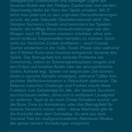
unbegrenzte Goldmünzen und sofortiger Zugriff auf
Arcanas-Builds wie den Heiligen Zauberstab real werden.
Gleichzeitig bleibt der Kern des Spiels erhalten: Mit '0'
kehrt man jederzeit zu den originalen Herausforderungen
zurück, wo jede Sekunde Überlebenskampf zählt. Die
Vampire Survivors Cheats sind besonders bei Spielern
beliebt, die knifflige Boss-Herausforderungen wie den
Reaper nach 25 Minuten meistern möchten, ohne sich
durch endlose Gegnerwellen kämpfen zu müssen. Doch
nicht nur Hardcore-Zocker profitieren – auch Casual-
Gamer entdecken in der Gallo Tower-Phase oder während
des Il Molise-Runs eine maximal entspannte Variante des
Spiels. Das Betrugsfeld löst zentrale Probleme der
Community, indem es Schwierigkeitsspitzen umgeht und
den Fokus auf kreative Builds oder die atmosphärische
Gothic-Ästhetik legt. Spieler mit begrenzter Zeit können
direkt in epische Kämpfe einsteigen, während Tüftler ihre
perfekte Waffenkombination in Rekordzeit optimieren. Die
Balance zwischen Challenge und Freiheit macht diese
Funktion zum Geheimtipp für alle, die Vampire Survivors
durchschauen wollen, ohne sich in endlosem Levelgrind
zu verlieren. Egal ob du nach Cheat-Schaltern suchst, um
die Bone Zone zu dominieren, oder das Betrugsfeld für
lockere Sessions nutzen willst – diese Mechanik gibt dir
die Kontrolle über dein Gameplay. So wird aus dem
Survival-Titel ein maßgeschneiderter Abenteuer-Modus,
der genau deinen Vorstellungen entspricht.