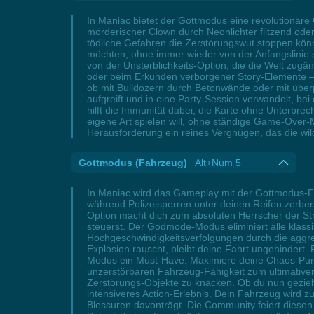
In Maniac bietet der Gottmodus eine revolutionär
mörderischer Clown durch Neonlichter flitzend od
tödliche Gefahren die Zerstörungswut stoppen können
möchten, ohne immer wieder von der Anfangslinie st
von der Unsterblichkeits-Option, die die Welt zugä
oder beim Erkunden verborgener Story-Elemente – 
ob mit Bulldozern durch Betonwände oder mit über
aufgreift und in eine Party-Session verwandelt, be
hilft die Immunität dabei, die Karte ohne Unterb
eigene Art spielen will, ohne ständige Game-Over-
Herausforderung ein reines Vergnügen, das die wild
Gottmodus (Fahrzeug)
Alt+Num 5
In Maniac wird das Gameplay mit der Gottmodus-Fah
während Polizeisperren unter deinen Reifen zerbe
Option macht dich zum absoluten Herrscher der St
steuerst. Der Godmode-Modus eliminiert alle klass
Hochgeschwindigkeitsverfolgungen durch die aggress
Explosion rauscht, bleibt deine Fahrt ungehindert.
Modus ein Must-Have. Maximiere deine Chaos-Punkt
unzerstörbaren Fahrzeug-Fähigkeit zum ultimativ
Zerstörungs-Objekte zu knacken. Ob du nun gezielt 
intensiveres Action-Erlebnis. Dein Fahrzeug wird
Blessuren davonträgt. Die Community feiert diese