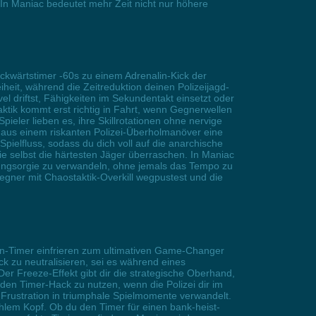
 In Maniac bedeutet mehr Zeit nicht nur höhere
ckwärtstimer -60s zu einem Adrenalin-Kick der
iheit, während die Zeitreduktion deinen Polizeijagd-
 driftst, Fähigkeiten im Sekundentakt einsetzt oder
ktik kommt erst richtig in Fahrt, wenn Gegnerwellen
ieler lieben es, ihre Skillrotationen ohne nervige
 aus einem riskanten Polizei-Überholmanöver eine
pielfluss, sodass du dich voll auf die anarchische
e selbst die härtesten Jäger überraschen. In Maniac
törungsorgie zu verwandeln, ohne jemals das Tempo zu
gner mit Chaostaktik-Overkill wegpustest und die
wn-Timer einfrieren zum ultimativen Game-Changer
ck zu neutralisieren, sei es während eines
er Freeze-Effekt gibt dir die strategische Oberhand,
en Timer-Hack zu nutzen, wenn die Polizei dir im
 Frustration in triumphale Spielmomente verwandelt.
kühlem Kopf. Ob du den Timer für einen bank-heist-