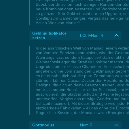
Boost, der dir schon nach wenigen Runden den Zu
neue Kombinationen auswüten und Workshops mit üp
zu glänzen. Sub-Geld ist nicht nur ein Upgrade, s
Coinflip zum Gamechanger. Vergiss das nervige Kna
Action-Welt von Maniac!
Geldmultiplikator
LCtrl+Num 4
setzen
In der anarchischen Welt von Maniac, einem wilde
von Vampire Survivors kombiniert, wird der Geldmu
Währungsfluss, sondern katapultiert dich direkt in 
Weihnachtskrieger die Straßen unsicher machst, der
Upgrades oder exklusive Charaktere freizuschalten
angehen, ohne vom ständigen Geldmangel gebremst 
es dir erlaubt, dich auf die pure Zerstörung zu ko
stürmen, können Casual-Zocker den Reichtums-Boo
Designs, die dich an deine Grenzen treiben, wird 
mehr als nur ein Boost – er ist der Schlüssel, um 
ausprobierst, die Stadt in Schutt und Asche legst od
unterwerfen. Vergiss das nervige Grinden und tauc
Echtzeit maximiert. Mit dieser Strategie wird jed
einzigartigen Fähigkeiten – all das ohne die Eins
Rogue-Lite-Session, der Maniacs wilde Energie en
Gottmodus
Num 5