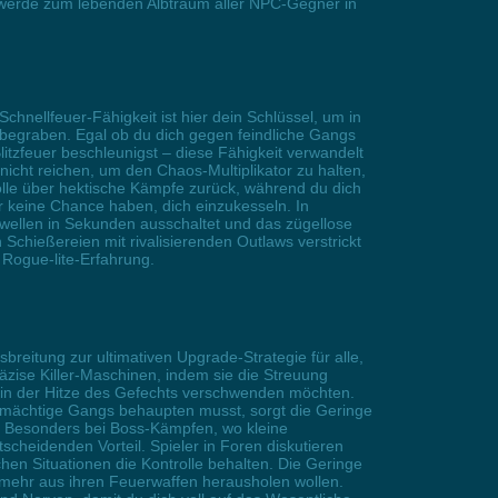
d werde zum lebenden Albtraum aller NPC-Gegner in
Schnellfeuer-Fähigkeit ist hier dein Schlüssel, um in
begraben. Egal ob du dich gegen feindliche Gangs
tzfeuer beschleunigst – diese Fähigkeit verwandelt
nicht reichen, um den Chaos-Multiplikator zu halten,
trolle über hektische Kämpfe zurück, während du dich
r keine Chance haben, dich einzukesseln. In
rwellen in Sekunden ausschaltet und das zügellose
Schießereien mit rivalisierenden Outlaws verstrickt
 Rogue-lite-Erfahrung.
eitung zur ultimativen Upgrade-Strategie für alle,
äzise Killer-Maschinen, indem sie die Streuung
on in der Hitze des Gefechts verschwenden möchten.
ermächtige Gangs behaupten musst, sorgt die Geringe
t. Besonders bei Boss-Kämpfen, wo kleine
cheidenden Vorteil. Spieler in Foren diskutieren
chen Situationen die Kontrolle behalten. Die Geringe
ch mehr aus ihren Feuerwaffen herausholen wollen.