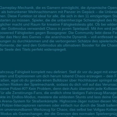
e Gameplay-Mechanik, die es Gamern ermöglicht, die dynamische Open-
er als betrunkener Weihnachtsmann mit Panzer im Gepäck – die Unbesie
. Diese Funktion ist ideal für alle, die sich in den 11 einzigartigen S
arten zu müssen. Spieler, die die unbarmherzige Schwierigkeit des Rog
nglicher macht und Raum für kreative Fähigkeitstests gibt. Ob bei wild
der Gottmodus verwandelt Chaos in puren Spielspaß. Mit ihm wird jed
powered Fähigkeiten gegen Bossgegner. Die Community liebt diese Feat
i der das Herz des Games – die anarchische Dynamik – voll entfesselt wi
rechungen zu durchkämmen und die verborgenen Schätze des spielerisc
Momente, der wird den Gottmodus als ultimativen Booster für die Chaos
e Seele des Titels perfekt widerspiegelt.
rzeug-Fähigkeit komplett neu definiert. Stell dir vor du jagst mit ei
rsten und Explosionen um dich herum tobend Chaos erzeugen – dein Fa
raßen, egal ob du gerade einen Bulldozer über Hochhäuser springst od
ischen Risiken der Spielmechanik, sodass du dich voll auf das Verursa
ive Polizei-KI? Kein Problem, denn dein Auto übersteht jede Kollision.
 Für alle Zerstörungs-Fans, die endlich ohne lästiges Fahrzeug-Managem
e im Endlos-Modus, meistere die wildesten Stunts und lass deine Geg
en Arena-System für Straßenkämpfe. Highscore-Jäger nutzen diesen M
Polizei-Interceptoren rammen oder einfach nur durch die Stadt ballern
 zum unverwundbaren Werkzeug für Chaos, das selbst bei Vollgas-Kolli
n Modus als Gamechanger, der die Grenzen des normalen Spielvergnüge