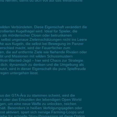
nd Nerven, damit du dich voll auf das Wesentliche
ilden Verbündeten. Diese Eigenschaft verändert die
lierten Kugelhagel wird. Ideal für Spieler, die
u als mörderischer Clown oder betrunkenen
 selbst ungenaue Zieleinschätzungen nicht ins Leere
läche aus Kugeln, die selbst bei Bewegung im Panzer
nterschied macht, wird der Feuerfächer zum
, die auf entfernte Ziele wie fliehende Rivalen oder
 lebt und Missionen mit wilden Schussmustern
Most-Wanted-Jagd – hier wird Chaos zur Strategie.
t dich, dynamisch zu denken und die Umgebung als
utzt, wird in dieser Eigenschaft die pure Spielfreude
regen untergehen lässt.
aus der GTA-Ära zu stammen scheint, wird die
chten oder das Erkunden der lebendigen Open World
egen, um eine neue Waffe zu unlocken, reichen
rhält. Besonders in heißen Verfolgungsjagden oder
st aktiviert, spart sich nervige Farming-Loops und
iebe für schnelle Story-Progression ist diese Option