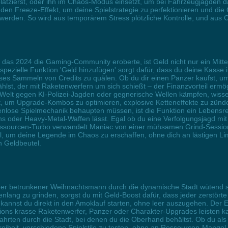
latzierst, oder ihn im Chaos-Modus einsetzt, um bei Fahrzeugjagden da
ze den Freeze-Effekt, um deine Spielstrategie zu perfektionieren und d
 werden. So wird aus temporärem Stress plötzliche Kontrolle, und aus 
as 2024 die Gaming-Community eroberte, ist Geld nicht nur ein Mittel
pezielle Funktion 'Geld hinzufügen' sorgt dafür, dass du deine Kasse 
dloses Sammeln von Credits zu quälen. Ob du dir einen Panzer kaufst, u
st, der mit Raketenwerfern um sich schießt – der Finanzvorteil ermög
en Welt gegen KI-Polizei-Jagden oder gegnerische Wellen kämpfen, wis
tcut, um Upgrade-Kombos zu optimieren, explosive Ketteneffekte zu zü
enlose Spielmechanik behaupten müssen, ist die Funktion ein Lebensret
 oder Heavy-Metal-Waffen lässt. Egal ob du eine Verfolgungsjagd mit
essourcen-Turbo verwandelt Maniac von einer mühsamen Grind-Session i
, um deine Legende im Chaos zu erschaffen, ohne dich an lästigen Limi
n Geldbeutel.
er betrunkener Weihnachtsmann durch die dynamische Stadt wütend sch
enlang zu grinden, sorgst du mit Geld-Boost dafür, dass jeder zerstört
 kannst du direkt in den Amoklauf starten, ohne leer auszugehen. Der
ssions krasse Raketenwerfer, Panzer oder Charakter-Upgrades leisten k
rten durch die Stadt, bei denen du die Oberhand behältst. Ob du als Z
Freiheit, verschiedene Spielstile zu testen, ohne an Ressourcen-Mangel