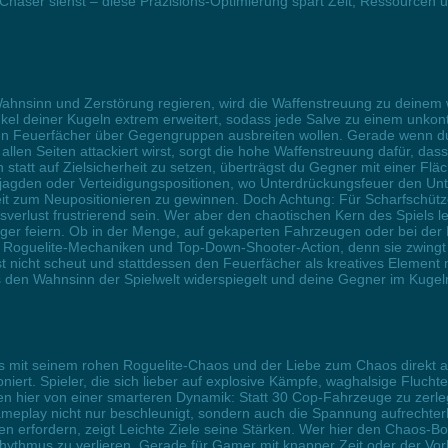
haser siehst – diese Präzisions-Optimierung spart Zeit, Ressourcen u
hnsinn und Zerstörung regieren, wird die Waffenstreuung zu deinem w
el deiner Kugeln extrem erweitert, sodass jede Salve zu einem unkontrol
den Feuerfächer über Gegengruppen ausbreiten wollen. Gerade wenn d
en Seiten attackiert wirst, sorgt die hohe Waffenstreuung dafür, dass
n statt auf Zielsicherheit zu setzen, überträgst du Gegner mit einer F
ungsjagden oder Verteidigungspositionen, wo Unterdrückungsfeuer den U
it zum Neupositionieren zu gewinnen. Doch Achtung: Für Scharfschützen
nsverlust frustrierend sein. Wer aber den chaotischen Kern des Spiels
ger feiern. Ob in der Menge, auf gekaperten Fahrzeugen oder bei der 
s Roguelite-Mechaniken und Top-Down-Shooter-Action, denn sie zwing
st nicht scheut und stattdessen den Feuerfächer als kreatives Element n
s den Wahnsinn der Spielwelt widerspiegelt und deine Gegner im Kugel
as mit seinem rohen Roguelite-Chaos und der Liebe zum Chaos direkt 
ioniert. Spieler, die sich lieber auf explosive Kämpfe, waghalsige Flu
eren hier von einer smarteren Dynamik: Statt 30 Cop-Fahrzeuge zu zerl
 Gameplay nicht nur beschleunigt, sondern auch die Spannung aufrechte
 erfordern, zeigt Leichte Ziele seine Stärken. Wer hier den Chaos-Boo
Rhythmus zu verlieren. Gerade für Gamer mit knapper Zeit oder der Vorl