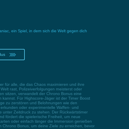
iac, ein Spiel, in dem sich die Welt gegen dich
dus
ter für alle, die das Chaos maximieren und ihre
elt rast, Polizeiverfolgungen meisterst oder
en sitzen, verwandelt der Chrono Bonus eine
 kannst. Für Highscore-Jäger ist der Timer Boost
uge zu zerstören und Belohnungen wie den
g erkunden oder experimentelle Waffen- und
e unter Zeitdruck zu stehen. Der Rückwärtstimer
d fördert die spielerische Freiheit, um neue
tarten oder einfach länger die Immersion genießen
den Chrono Bonus, um deine Ziele zu erreichen, bevor