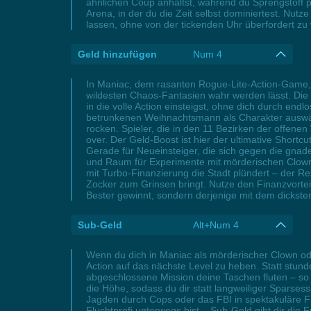
ähnlichen Coup anhältst, während du Sprengstoff p
Arena, in der du die Zeit selbst dominiertest. Nut
lassen, ohne von der tickenden Uhr überfordert zu
Geld hinzufügen
Num 4
In Maniac, dem rasanten Rogue-Lite-Action-Game, d
wildesten Chaos-Fantasien wahr werden lässt. Die s
in die volle Action einsteigst, ohne dich durch en
betrunkenen Weihnachtsmann als Charakter auswähl
rocken. Spieler, die in den 11 Bezirken der offen
over. Der Geld-Boost ist hier der ultimative Shor
Gerade für Neueinsteiger, die sich gegen die gnad
und Raum für Experimente mit mörderischen Clowns
mit Turbo-Finanzierung die Stadt plündert – der R
Zocker zum Grinsen bringt. Nutze den Finanzvorteil
Bester gewinnt, sondern derjenige mit dem dickste
Sub-Geld
Alt+Num 4
Wenn du dich in Maniac als mörderischer Clown od
Action auf das nächste Level zu heben. Statt stund
abgeschlossene Mission deine Taschen fluten – so
die Höhe, sodass du dir statt langweiliger Sparse
Jagden durch Cops oder das FBI in spektakuläre Fah
Fluchtprofi unterwegs bist – Sub-Geld gibt dir die 