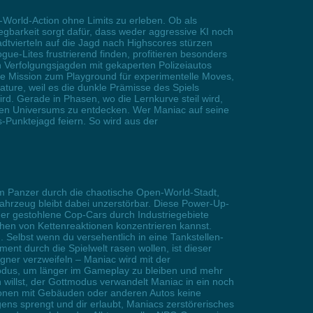
World-Action ohne Limits zu erleben. Ob als
gbarkeit sorgt dafür, dass weder aggressive KI noch
tadtvierteln auf die Jagd nach Highscores stürzen
ue-Lites frustrierend finden, profitieren besonders
en Verfolgungsjagden mit gekaperten Polizeiautos
e Mission zum Playground für experimentelle Moves,
ure, weil es die dunkle Prämisse des Spiels
rd. Gerade in Phasen, wo die Lernkurve steil wird,
hen Universums zu entdecken. Wer Maniac auf seine
-Punktejagd feiern. So wird aus der
nem Panzer durch die chaotische Open-World-Stadt,
hrzeug bleibt dabei unzerstörbar. Diese Power-Up-
er gestohlene Cop-Cars durch Industriegebiete
chen von Kettenreaktionen konzentrieren kannst.
 Selbst wenn du versehentlich in eine Tankstellen-
ent durch die Spielwelt rasen wollen, ist dieser
ner verzweifeln – Maniac wird mit der
odus, um länger im Gameplay zu bleiben und mehr
 willst, der Gottmodus verwandelt Maniac in ein noch
sionen mit Gebäuden oder anderen Autos keine
ns sprengt und dir erlaubt, Maniacs zerstörerisches