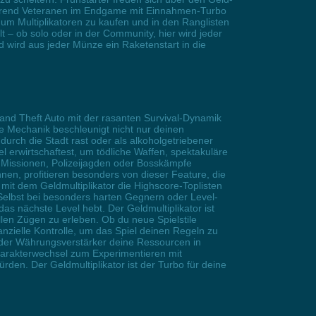
ährend Veteranen im Endgame mit Einnahmen-Turbo
m Multiplikatoren zu kaufen und in den Ranglisten
 – ob solo oder in der Community, hier wird jeder
 wird aus jeder Münze ein Raketenstart in die
and Theft Auto mit der rasanten Survival-Dynamik
e Mechanik beschleunigt nicht nur deinen
durch die Stadt rast oder als alkoholgetriebener
l erwirtschaftest, um tödliche Waffen, spektakuläre
h Missionen, Polizeijagden oder Bosskämpfe
n, profitieren besonders von dieser Feature, die
mit dem Geldmultiplikator die Highscore-Toplisten
elbst bei besonders harten Gegnern oder Level-
s nächste Level hebt. Der Geldmultiplikator ist
llen Zügen zu erleben. Ob du neue Spielstile
inanzielle Kontrolle, um das Spiel deinen Regeln zu
d der Währungsverstärker deine Ressourcen in
Charakterwechsel zum Experimentieren mit
en. Der Geldmultiplikator ist der Turbo für deine