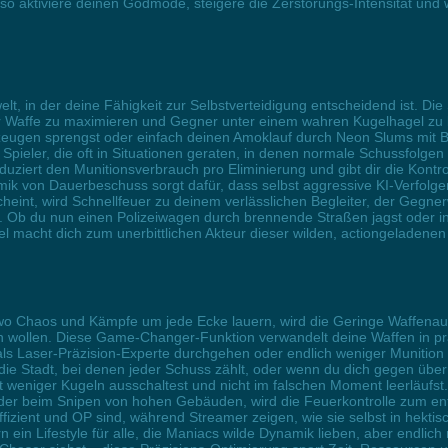
so aktiviere deinen Godmode, steigere die Zerstörungs-Intensität un
elt, in der deine Fähigkeit zur Selbstverteidigung entscheidend ist. Die 
r Waffe zu maximieren und Gegner unter einem wahren Kugelhagel zu 
eugen sprengst oder einfach deinen Amoklauf durch Neon Slums mit Bli
pieler, die oft in Situationen geraten, in denen normale Schussfolgen 
reduziert den Munitionsverbrauch pro Eliminierung und gibt dir die Kon
mik von Dauerbeschuss sorgt dafür, dass selbst aggressive KI-Verfolge
heint, wird Schnellfeuer zu deinem verlässlichen Begleiter, der Gegne
. Ob du nun einen Polizeiwagen durch brennende Straßen jagst oder in 
el macht dich zum unerbittlichen Akteur dieser wilden, actiongeladenen
o Chaos und Kämpfe um jede Ecke lauern, wird die Geringe Waffenausbr
ben wollen. Diese Game-Changer-Funktion verwandelt deine Waffen in pr
ty als Laser-Präzision-Experte durchgehen oder endlich weniger Muniti
die Stadt, bei denen jeder Schuss zählt, oder wenn du dich gegen üb
 weniger Kugeln ausschaltest und nicht im falschen Moment leerläufs
oder beim Snipen von hohen Gebäuden, wird die Feuerkontrolle zum ents
fizient und OP sind, während Streamer zeigen, wie sie selbst in hektis
rn ein Lifestyle für alle, die Maniacs wilde Dynamik lieben, aber endli