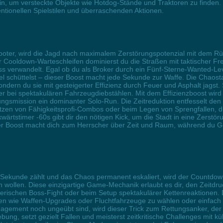
ein, um versteckte Objekte wie Hotdog-Stände und Traktoren zu finden.
ionellen Spielstilen und überraschenden Aktionen.
ooter, wird die Jagd nach maximalem Zerstörungspotenzial mit dem Rü
r Cooldown-Warteschleifen dominierst du die Straßen mit taktischer Fre
verwandelt. Egal ob du als Broker durch ein Fünf-Sterne-Wanted-Level
l schüttelst – dieser Boost macht jede Sekunde zur Waffe. Die Chaosta
ern du sie mit gesteigerter Effizienz durch Feuer und Asphalt jagst. Sp
r bei spektakulären Fahrzeugdiebstählen. Mit dem Effizienzboost wird
ngsmission ein dominanter Solo-Run. Die Zeitreduktion entfesselt den S
zen von Fähigkeitsprofi-Combos oder beim Legen von Sprengfallen, di
kwärtstimer -60s gibt dir den nötigen Kick, um die Stadt in eine Zers
er Boost macht dich zum Herrscher über Zeit und Raum, während du Ge
e Sekunde zählt und das Chaos permanent eskaliert, wird der Countdo
en wollen. Diese einzigartige Game-Mechanik erlaubt es dir, den Zeitdru
erischen Boss-Fight oder beim Setup spektakulärer Kettenreaktionen. D
 wie Waffen-Upgrades oder Fluchtfahrzeuge zu wählen oder einfach d
nagement noch ungeübt sind, wird dieser Trick zum Rettungsanker, der
bung, setzt gezielt Fallen und meisterst zeitkritische Challenges mit 