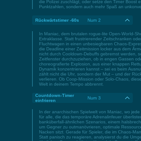
die Polizei zuschlägt, oder setze den Timer Boost 
Punktzahlen, sondern auch mehr Spaß an unkonvent
Rückwärtstimer -60s
Num 2
In Maniac, dem brutalen rogue-lite Open-World-Sh
Extraklasse. Statt frustrierender Zeitschranken ode
Fluchtwagen in einen unbesiegbaren Chaos-Express 
die Deadline einer Zeitmission locker aus dem Ärme
nicht durch Cooldown-Debuffs gebremst werden, sond
Zeitfenster durchzuziehen, ob in engen Gassen ode
choreografierte Explosion, aus einer knappen Rettu
Dynamik konzentrieren kannst – sei es beim Ausnut
zählt nicht die Uhr, sondern der Mut – und der Rüc
verlieren. Ob Coop-Mission oder Solo-Chaos, dies
Welt in deinem Tempo abbrennt.
Countdown-Timer
Num 3
einfrieren
In der anarchischen Spielwelt von Maniac, wo jed
für alle, die das temporäre Adrenalinfeuer überlist
banküberfall-ähnlichen Szenarios, einem halsbrech
um Gegner zu outmanövrieren, optimale Ressourcen
Nacken sitzt. Gerade für Spieler, die im Chaos-Ma
Statt panisch zu reagieren, analysierst du die Umge