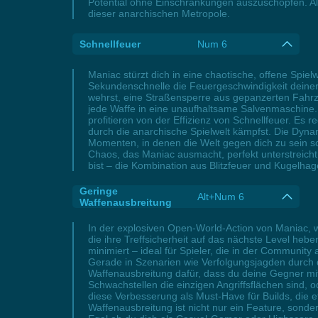
Potential ohne Einschränkungen auszuschöpfen. Al
dieser anarchischen Metropole.
Schnellfeuer
Num 6
Maniac stürzt dich in eine chaotische, offene Spielw
Sekundenschnelle die Feuergeschwindigkeit deine
wehrst, eine Straßensperre aus gepanzerten Fahrz
jede Waffe in eine unaufhaltsame Salvenmaschine. S
profitieren von der Effizienz von Schnellfeuer. Es 
durch die anarchische Spielwelt kämpfst. Die Dyna
Momenten, in denen die Welt gegen dich zu sein sc
Chaos, das Maniac ausmacht, perfekt unterstreicht
bist – die Kombination aus Blitzfeuer und Kugelhag
Geringe
Alt+Num 6
Waffenausbreitung
In der explosiven Open-World-Action von Maniac, w
die ihre Treffsicherheit auf das nächste Level he
minimiert – ideal für Spieler, die in der Communi
Gerade in Szenarien wie Verfolgungsjagden durch 
Waffenausbreitung dafür, dass du deine Gegner mit
Schwachstellen die einzigen Angriffsflächen sind, 
diese Verbesserung als Must-Have für Builds, die ef
Waffenausbreitung ist nicht nur ein Feature, sonde