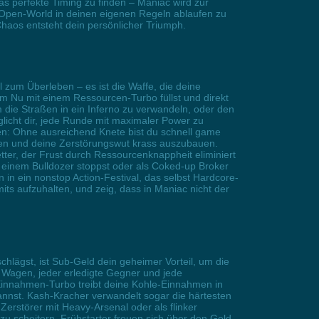
s perfekte Timing zu finden – Maniac wird zur
ie Open-World in deinen eigenen Regeln ablaufen zu
Chaos entsteht dein persönlicher Triumph.
 zum Überleben – es ist die Waffe, die deine
im Nu mit einem Ressourcen-Turbo füllst und direkt
m die Straßen in ein Inferno zu verwandeln, oder den
licht dir, jede Runde mit maximaler Power zu
sen: Ohne ausreichend Knete bist du schnell game
nden und deine Zerstörungswut krass auszubauen.
ter, der Frust durch Ressourcenknappheit eliminiert
 einem Bulldozer stoppst oder als Coked-up Broker
n ein nonstop Action-Festival, das selbst Hardcore-
ts aufzuhalten, und zeig, dass in Maniac nicht der
lägst, ist Sub-Geld dein geheimer Vorteil, um die
e Wagen, jeder erledigte Gegner und jede
 Einnahmen-Turbo treibt deine Kohle-Einnahmen in
annst. Kash-Kracher verwandelt sogar die härtesten
erstörer mit Heavy-Arsenal oder als flinker
 zu scheitern. Frühstarter freuen sich über den Geld-