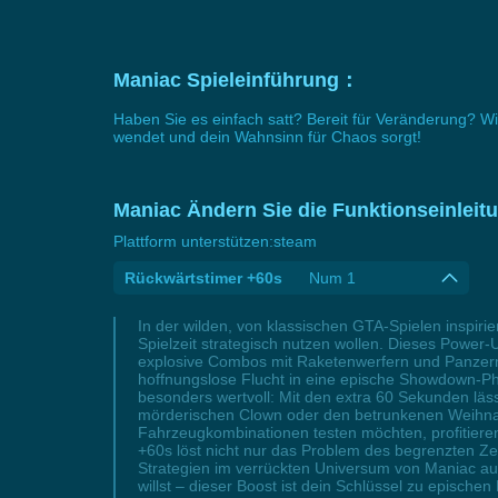
Maniac Spieleinführung：
Haben Sie es einfach satt? Bereit für Veränderung? Wi
wendet und dein Wahnsinn für Chaos sorgt!
Maniac Ändern Sie die Funktionseinleit
Plattform unterstützen:
steam
Rückwärtstimer +60s
Num 1
In der wilden, von klassischen GTA-Spielen inspirie
Spielzeit strategisch nutzen wollen. Dieses Power
explosive Combos mit Raketenwerfern und Panzern 
hoffnungslose Flucht in eine epische Showdown-Pha
besonders wertvoll: Mit den extra 60 Sekunden lä
mörderischen Clown oder den betrunkenen Weihnach
Fahrzeugkombinationen testen möchten, profitieren
+60s löst nicht nur das Problem des begrenzten Zei
Strategien im verrückten Universum von Maniac aus
willst – dieser Boost ist dein Schlüssel zu episch