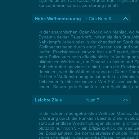
Egal ob du dich als Casual-Gamer oder Highscore-C
konzentrieren kannst: Zerstörung mit Stil.
Hohe Waffenstreuung
LCtrl+Num 6
In der anarchischen Open-World von Maniac, wo Wa
Dynamik deiner Feuerkraft, indem sie den Streuwink
Nahkämpfe lieben oder in der chaotischen Stadt 
Weihnachtsmann durch enge Gassen rast und von all
laufen. Präzisionsverlust wird hier zur Tugend, den
oder Polizeiauto noch effektiv bleibt. In Verfolg
ultimativen Werkzeug, um Distanz zu halten und Ze
Hubschrauber spezialisiert sind, kann der Präzisio
dominiert, wird die Waffenstreuung als Game-Chan
Die hohe Waffenstreuung passt perfekt zu Maniac
Teil deiner Taktik einzusetzen. Wer Präzisionsverlu
finden. So wird jede Schießerei zum Spektakel, da
Leichte Ziele
Num 7
In der wilden, neongetränkten Welt von Maniac, d
Erfahrung durch die Funktion Leichte Ziele revolut
statt auf endlose Wiederholungen stürzen, profiti
plötzlich nur noch 5 – ein Effizienz-Kick, der das
bei Bosskämpfen, die normalerweise multiple Phasen
stürzt sich direkt in das epische Finale, ohne den 