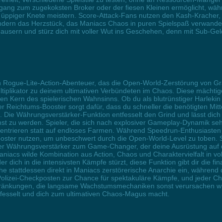
gang zum zugekoksten Broker oder der fiesen Kleinen ermöglicht, w
piger Knete meistern. Score-Attack-Fans nutzen den Kash-Kracher, u
ondern das Herzstück, das Maniacs Chaos in puren Spielspaß verwandelt
usern und stürz dich mit voller Wut ins Geschehen, denn mit Sub-Geld
n Rogue-Lite-Action-Abenteuer, das die Open-World-Zerstörung von Gr
ltiplikator zu deinem ultimativen Verbündeten im Chaos. Diese mächtig
den Kern des spielerischen Wahnsinns. Ob du als blutrünstiger Harlekin 
 Reichtums-Booster sorgt dafür, dass du schneller die benötigten Mitte
. Die Währungsverstärker-Funktion entfesselt den Grind und lässt dic
zu werden. Spieler, die sich nach explosiver Gameplay-Dynamik sehne
nzentrieren statt auf endloses Farmen. Während Speedrun-Enthusiasten 
ster nutzen, um unbeschwert durch die Open-World-Level zu toben. S
der Währungsverstärker zum Game-Changer, der deine Ausrüstung auf da
Maniacs wilde Kombination aus Action, Chaos und Charaktervielfalt in vo
er dich in die intensivsten Kämpfe stürzt, diese Funktion gibt dir die f
he stattdessen direkt in Maniacs zerstörerische Anarchie ein, währen
er Polizei-Checkposten zur Chance für spektakuläre Kämpfe, und jeder 
chränkungen, die langsame Wachstumsmechaniken sonst verursachen würd
tfesselt und dich zum ultimativen Chaos-Magus macht.