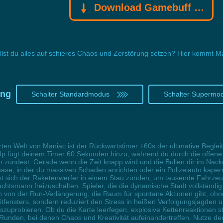
Download Gamebuff Trainer
llst du alles auf schieres Chaos und Zerstörung setzen? Hier kommt Man
ung
Schalter Standardmodus
Schalter Supermo
rten Welt von Maniac ist der Rückwärtstimer +60s der ultimative Beglei
-Up fügt deinem Timer 60 Sekunden hinzu, während du durch die offene W
zündest. Gerade wenn die Zeit knapp wird und die Bullen dir im Nack
se, in der du massiven Schaden anrichten oder ein Polizeiauto kapern
sst sich der Raketenwerfer in einem Stau zünden, um tausende Fahrze
tsmann freizuschalten. Spieler, die die dynamische Stadt vollständi
 von der Run-Verlängerung, die Raum für spontane Aktionen gibt, ohn
tfensters, sondern reduziert den Stress in heißen Verfolgungsjagden un
zuprobieren. Ob du die Karte leerfegen, explosive Kettenreaktionen s
en Runden, bei denen Chaos und Kreativität aufeinandertreffen. Nutze 