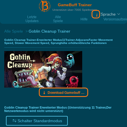
GameBuff Trainer
Unterstützt über 7000 Spieltrainer
Sprache
Download Gamebu
Letzte
Alle
Hilfe
Versionsaufze
Updates
Spiele
Alle Spiele
Goblin Cleanup Trainer
Goblin Cleanup Trainer-Erweiterter Modus11Trainer-AdjuvansFaster Movement
Speed, Slower Movement Speed, Sprunghöhe erhöhenGleiche Funktionen
Download Gamebuff Trainer
Goblin Cleanup Trainer Erweiterter Modus (Unterstützung 11 Trainer,Der
Netzwerkmodus wird nicht unterstützt)
Schalter Standardmodus