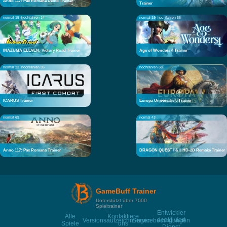
Anno 117: Pax Romana Demo Trainer
Trainer
normal 15
hochfahren 14
normal 19
hochfahren 56
INAZUMA ELEVEN: Victory Road Trainer
Age of Wonders 4 Trainer
normal 23
hochfahren 35
hochfahren 68
ICARUS Trainer
Europa Universalis 5 Trainer
normal 69
normal 43
Anno 117: Pax Romana Trainer
DRAGON QUEST I & II HD-2D Remake Trainer
GameBuff Trainer
Unterstützt über 7000
Spieltrainer
Entwickler
Alle
Kontaktiere
deaktiviert
Versionsaufzeichnungen
Servicebedingungen
Spiele
uns