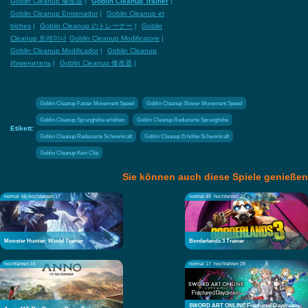
Goblin Cleanup 修改器
|
Goblin Cleanup Trainer
|
Goblin Cleanup Entrenador
|
Goblin Cleanup et
triches
|
Goblin Cleanup のトレーナー
|
Goblin
Cleanup 트레이너
Goblin Cleanup Modificatore
|
Goblin Cleanup Modificador
|
Goblin Cleanup
Изменитель
|
Goblin Cleanup 修改器
|
Goblin Cleanup Faster Movement Speed
Goblin Cleanup Slower Movement Speed
Goblin Cleanup Sprunghöhe erhöhen
Goblin Cleanup Reduzierte Sprunghöhe
Etikett:
Goblin Cleanup Reduzierte Schwerkraft
Goblin Cleanup Erhöhte Schwerkraft
Goblin Cleanup Kein Clip
Sie können auch diese Spiele genießen
normal 49
hochfahren 17
normal 49
hochfahren 25
Monster Hunter: World Trainer
Borderlands 3 Trainer
hochfahren 15
normal 17
hochfahren 28
SWORD ART ONLINE Fractured Daydream