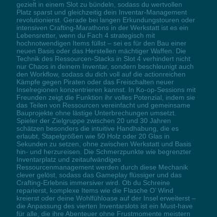
gezielt in einem Slot zu bündeln, sodass du wertvollen
Platz sparst und gleichzeitig dein Inventar-Management
revolutionierst. Gerade bei langen Erkundungstouren oder
intensiven Crafting-Marathons in der Werkstatt ist es ein
Lebensretter, wenn du Fach 4 strategisch mit
hochnotwendigen Items füllst – sei es für den Bau einer
neuen Basis oder das Herstellen mächtiger Waffen. Die
Technik des Ressourcen-Stacks in Slot 4 verhindert nicht
nur Chaos in deinem Inventar, sondern beschleunigt auch
den Workflow, sodass du dich voll auf die actionreichen
Kämpfe gegen Piraten oder das Freischalten neuer
Inselregionen konzentrieren kannst. In Ko-op-Sessions mit
Freunden zeigt die Funktion ihr volles Potenzial, indem sie
das Teilen von Ressourcen vereinfacht und gemeinsame
Bauprojekte ohne lästige Unterbrechungen umsetzt.
Spieler der Zielgruppe zwischen 20 und 30 Jahren
schätzen besonders die intuitive Handhabung, die es
erlaubt, Stapelgrößen wie 50 Holz oder 20 Glas in
Sekunden zu setzen, ohne zwischen Werkstatt und Basis
hin- und herzureisen. Die Schmerzpunkte wie begrenzter
Inventarplatz und zeitaufwändiges
Ressourcenmanagement werden durch diese Mechanik
clever gelöst, sodass das Gameplay flüssiger und das
Crafting-Erlebnis immersiver wird. Ob du Schreine
reparierst, komplexe Items wie die Flasche O’ Wind
kreierst oder deine Wohlfühloase auf der Insel erweiterst –
die Anpassung des vierten Inventarslots ist ein Must-have
für alle, die ihre Abenteuer ohne Frustmomente meistern