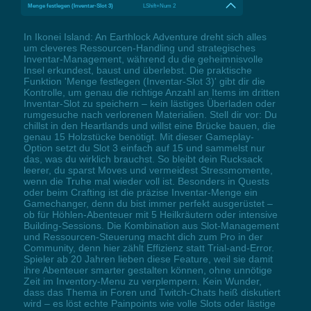
Menge festlegen (Inventar-Slot 3)
LShift+Num 2
In Ikonei Island: An Earthlock Adventure dreht sich alles
um cleveres Ressourcen-Handling und strategisches
Inventar-Management, während du die geheimnisvolle
Insel erkundest, baust und überlebst. Die praktische
Funktion 'Menge festlegen (Inventar-Slot 3)' gibt dir die
Kontrolle, um genau die richtige Anzahl an Items im dritten
Inventar-Slot zu speichern – kein lästiges Überladen oder
rumgesuche nach verlorenen Materialien. Stell dir vor: Du
chillst in den Heartlands und willst eine Brücke bauen, die
genau 15 Holzstücke benötigt. Mit dieser Gameplay-
Option setzt du Slot 3 einfach auf 15 und sammelst nur
das, was du wirklich brauchst. So bleibt dein Rucksack
leerer, du sparst Moves und vermeidest Stressmomente,
wenn die Truhe mal wieder voll ist. Besonders in Quests
oder beim Crafting ist die präzise Inventar-Menge ein
Gamechanger, denn du bist immer perfekt ausgerüstet –
ob für Höhlen-Abenteuer mit 5 Heilkräutern oder intensive
Building-Sessions. Die Kombination aus Slot-Management
und Ressourcen-Steuerung macht dich zum Pro in der
Community, denn hier zählt Effizienz statt Trial-and-Error.
Spieler ab 20 Jahren lieben diese Feature, weil sie damit
ihre Abenteuer smarter gestalten können, ohne unnötige
Zeit im Inventory-Menu zu verplempern. Kein Wunder,
dass das Thema in Foren und Twitch-Chats heiß diskutiert
wird – es löst echte Painpoints wie volle Slots oder lästige