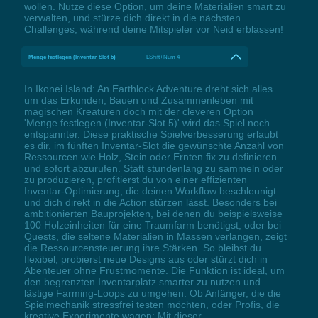
wollen. Nutze diese Option, um deine Materialien smart zu
verwalten, und stürze dich direkt in die nächsten
Challenges, während deine Mitspieler vor Neid erblassen!
Menge festlegen (Inventar-Slot 5)
LShift+Num 4
In Ikonei Island: An Earthlock Adventure dreht sich alles
um das Erkunden, Bauen und Zusammenleben mit
magischen Kreaturen doch mit der cleveren Option
'Menge festlegen (Inventar-Slot 5)' wird das Spiel noch
entspannter. Diese praktische Spielverbesserung erlaubt
es dir, im fünften Inventar-Slot die gewünschte Anzahl von
Ressourcen wie Holz, Stein oder Ernten fix zu definieren
und sofort abzurufen. Statt stundenlang zu sammeln oder
zu produzieren, profitierst du von einer effizienten
Inventar-Optimierung, die deinen Workflow beschleunigt
und dich direkt in die Action stürzen lässt. Besonders bei
ambitionierten Bauprojekten, bei denen du beispielsweise
100 Holzeinheiten für eine Traumfarm benötigst, oder bei
Quests, die seltene Materialien in Massen verlangen, zeigt
die Ressourcensteuerung ihre Stärken. So bleibst du
flexibel, probierst neue Designs aus oder stürzt dich in
Abenteuer ohne Frustmomente. Die Funktion ist ideal, um
den begrenzten Inventarplatz smarter zu nutzen und
lästige Farming-Loops zu umgehen. Ob Anfänger, die die
Spielmechanik stressfrei testen möchten, oder Profis, die
kreative Experimente wagen: Mit dieser