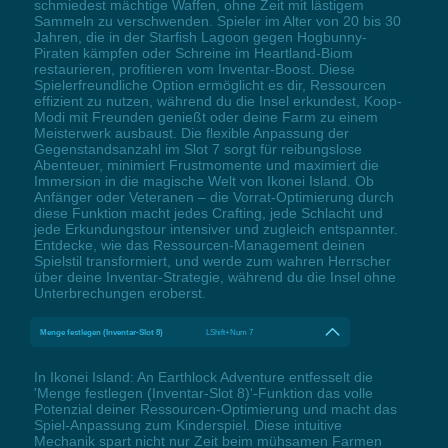
schmiedest mächtige Waffen, ohne Zeit mit lästigem
Sammeln zu verschwenden. Spieler im Alter von 20 bis 30
Jahren, die in der Starfish Lagoon gegen Hogbunny-
Piraten kämpfen oder Schreine im Heartland-Biom
restaurieren, profitieren vom Inventar-Boost. Diese
Spielerfreundliche Option ermöglicht es dir, Ressourcen
effizient zu nutzen, während du die Insel erkundest, Koop-
Modi mit Freunden genießt oder deine Farm zu einem
Meisterwerk ausbaust. Die flexible Anpassung der
Gegenstandsanzahl im Slot 7 sorgt für reibungslose
Abenteuer, minimiert Frustmomente und maximiert die
Immersion in die magische Welt von Ikonei Island. Ob
Anfänger oder Veteranen – die Vorrat-Optimierung durch
diese Funktion macht jedes Crafting, jede Schlacht und
jede Erkundungstour intensiver und zugleich entspannter.
Entdecke, wie das Ressourcen-Management deinen
Spielstil transformiert, und werde zum wahren Herrscher
über deine Inventar-Strategie, während du die Insel ohne
Unterbrechungen eroberst.
Menge festlegen (Inventar-Slot 8)
LShift+Num 7
In Ikonei Island: An Earthlock Adventure entfesselt die
'Menge festlegen (Inventar-Slot 8)'-Funktion das volle
Potenzial deiner Ressourcen-Optimierung und macht das
Spiel-Anpassung zum Kinderspiel. Diese intuitive
Mechanik spart nicht nur Zeit beim mühsamen Farmen