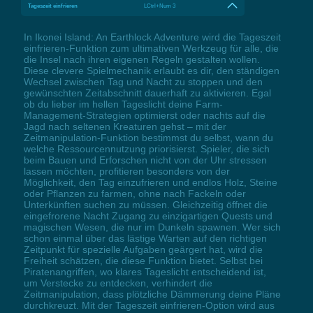
Tageszeit einfrieren
LCtrl+Num 3
In Ikonei Island: An Earthlock Adventure wird die Tageszeit
einfrieren-Funktion zum ultimativen Werkzeug für alle, die
die Insel nach ihren eigenen Regeln gestalten wollen.
Diese clevere Spielmechanik erlaubt es dir, den ständigen
Wechsel zwischen Tag und Nacht zu stoppen und den
gewünschten Zeitabschnitt dauerhaft zu aktivieren. Egal
ob du lieber im hellen Tageslicht deine Farm-
Management-Strategien optimierst oder nachts auf die
Jagd nach seltenen Kreaturen gehst – mit der
Zeitmanipulation-Funktion bestimmst du selbst, wann du
welche Ressourcennutzung priorisierst. Spieler, die sich
beim Bauen und Erforschen nicht von der Uhr stressen
lassen möchten, profitieren besonders von der
Möglichkeit, den Tag einzufrieren und endlos Holz, Steine
oder Pflanzen zu farmen, ohne nach Fackeln oder
Unterkünften suchen zu müssen. Gleichzeitig öffnet die
eingefrorene Nacht Zugang zu einzigartigen Quests und
magischen Wesen, die nur im Dunkeln spawnen. Wer sich
schon einmal über das lästige Warten auf den richtigen
Zeitpunkt für spezielle Aufgaben geärgert hat, wird die
Freiheit schätzen, die diese Funktion bietet. Selbst bei
Piratenangriffen, wo klares Tageslicht entscheidend ist,
um Verstecke zu entdecken, verhindert die
Zeitmanipulation, dass plötzliche Dämmerung deine Pläne
durchkreuzt. Mit der Tageszeit einfrieren-Option wird aus