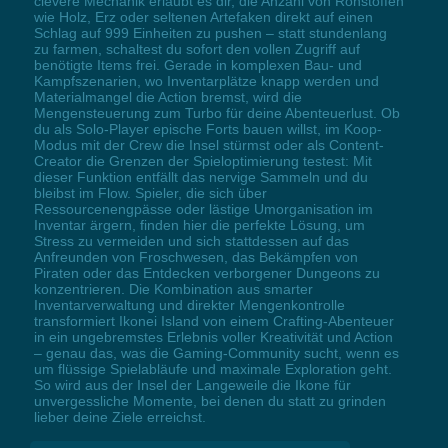
clevere Mechanik erlaubt es dir, die Anzahl von Rohstoffen
wie Holz, Erz oder seltenen Artefaken direkt auf einen
Schlag auf 999 Einheiten zu pushen – statt stundenlang
zu farmen, schaltest du sofort den vollen Zugriff auf
benötigte Items frei. Gerade in komplexen Bau- und
Kampfszenarien, wo Inventarplätze knapp werden und
Materialmangel die Action bremst, wird die
Mengensteuerung zum Turbo für deine Abenteuerlust. Ob
du als Solo-Player epische Forts bauen willst, im Koop-
Modus mit der Crew die Insel stürmst oder als Content-
Creator die Grenzen der Spieloptimierung testest: Mit
dieser Funktion entfällt das nervige Sammeln und du
bleibst im Flow. Spieler, die sich über
Ressourcenengpässe oder lästige Umorganisation im
Inventar ärgern, finden hier die perfekte Lösung, um
Stress zu vermeiden und sich stattdessen auf das
Anfreunden von Froschwesen, das Bekämpfen von
Piraten oder das Entdecken verborgener Dungeons zu
konzentrieren. Die Kombination aus smarter
Inventarverwaltung und direkter Mengenkontrolle
transformiert Ikonei Island von einem Crafting-Abenteuer
in ein ungebremstes Erlebnis voller Kreativität und Action
– genau das, was die Gaming-Community sucht, wenn es
um flüssige Spielabläufe und maximale Exploration geht.
So wird aus der Insel der Langeweile die Ikone für
unvergessliche Momente, bei denen du statt zu grinden
lieber deine Ziele erreichst.