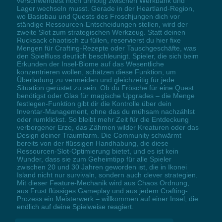
verschwendest noch unnötig zwischen Werkbank und
Lager wechseln musst. Gerade in der Heartland-Region,
wo Basisbau und Quests des Froschjungen dich vor
ständige Ressourcen-Entscheidungen stellen, wird der
zweite Slot zum strategischen Werkzeug. Statt deinen
Rucksack chaotisch zu füllen, reservierst du hier fixe
Mengen für Crafting-Rezepte oder Tauschgeschäfte, was
den Spielfluss deutlich beschleunigt. Spieler, die sich beim
Erkunden der Insel-Biome auf das Wesentliche
konzentrieren wollen, schätzen diese Funktion, um
Überladung zu vermeiden und gleichzeitig für jede
Situation gerüstet zu sein. Ob du Frösche für eine Quest
benötigst oder Glas für magische Upgrades – die Menge
festlegen-Funktion gibt dir die Kontrolle über dein
Inventar-Management, ohne das du mühsam nachzählst
oder rumklickst. So bleibt mehr Zeit für die Entdeckung
verborgener Erze, das Zähmen wilder Kreaturen oder das
Design deiner Traumfarm. Die Community schwärmt
bereits von der flüssigen Handhabung, die diese
Ressourcen-Slot-Optimierung bietet, und es ist kein
Wunder, dass sie zum Geheimtipp für alle Spieler
zwischen 20 und 30 Jahren geworden ist, die in Ikonei
Island nicht nur survivaln, sondern auch clever strategien.
Mit dieser Feature-Mechanik wird aus Chaos Ordnung,
aus Frust flüssiges Gameplay und aus jedem Crafting-
Prozess ein Meisterwerk – willkommen auf einer Insel, die
endlich auf deine Spielweise reagiert.