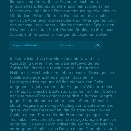
Ikonei Island: An Earthlock Adventure nicht nur ein
entspanntes Erlebnis, sondern auch ein strategisches
Meisterwerk, das deine Ressourcennutzung revolutioniert.
Ob du deine Werkstätten mit Rohstoffen füllst, nachts
exklusive Abenteuer startest oder Farm-Management auf
das nächste Level hebst – hier bestimmt der Spieler den
Rhythmus, nicht das Spiel. Perfekt für alle, die ihre Insel-
Strategie ohne Einschränkungen durchziehen wollen!
unbegrenzte Haltbarkeit
LCtrl+Num 4
In Ikonei Island: An Earthlock Adventure wird die
Ausrüstung deiner Träume wahrheitgewordenes
Spielgefühl durch die revolutionäre unbegrenzte
Haltbarkeit-Mechanik zum Leben erweckt. Diese geniale
Spielmechanik macht es möglich, dass deine
Lieblingswerkzeuge und Waffen niemals den Geist
aufgeben – egal ob du mit der Axt ganze Wälder rodest,
um Platz für epische Bauten zu schaffen, mit dem Spaten
nach seltenen Erzen grabst oder dich in furiose Kämpfe
gegen Piratenbanden und furchteinflößende Monster
stürzt. Vergiss das nervige Crafting von Ersatzteilen und
spare wertvolle Ressourcen, die du stattdessen in den
Ausbau deiner Farm oder die Erforschung magischer
Techniken investieren kannst. Die ewige Einsatz-Funktion
sorgt dafür, dass du dich vollständig auf die Entdeckung
verborgener Schätze, das Design deiner Traumbasis und