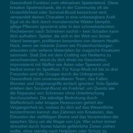
Gesundheit-Funktion zum ultimativen Spielerlebnis. Diese
kreative Spielmechanik, die in der Community oft als
Unsterblichkeit oder Survival-Boost bezeichnet wird,
verwandelt deinen Charakter in eine unbesiegbare Kraft.
Egal ob du dich durch monsterreiche Wälder kämpfst,
giftige Pflanzen ignorierst oder in den schneebedeckten
Hochebenen nach Schreinen suchst – kein Schaden kann
dich aufhalten. Spieler, die sich in der Welt von Ikonei
Island bewegen, profitieren besonders von diesem Health-
Hack, wenn sie riskante Zonen wie Piratenhochburgen
erkunden oder seltene Materialien für magische Kreaturen
sammeln. Statt Zeit mit dem Crafting von Heilitems zu
verschwenden, stürzt du dich direkt ins Geschehen,
improvisierst mit Waffen wie Äxten oder Speeren und
bleibst immer im Spielfluss. Für Koop-Modi mit bis zu drei
Freunden wird die Gruppe durch die Unbegrenzte
Gesundheit zum unverwundbaren Team, das Fallen,
Monster und Gegenangriffe einfach ignoriert. Solo-Spieler
erleben den Survival-Boost als Freibrief, um Quests wie
die Reparatur von Schreinen ohne Unterbrechung
durchzuziehen. Die ständige Bedrohung durch
Waffenbruch oder knappe Ressourcen gehört der
Vergangenheit an, sodass du dich auf das Wesentliche
konzentrieren kannst: das Zähmen von Kreaturen, das
Erkunden der vielfältigen Biome und das Vorantreiben der
epischen Story um die Magie von Lÿs. Wer schon immer
stressfrei durch Ikonei Islands gefährliche Zonen ziehen
wollte, ohne ständig nach Heilpilzen oder Schutz zu