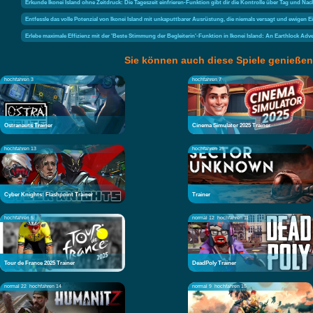
Erkunde Ikonei Island ohne Zeitdruck: Die Tageszeit einfrieren-Funktion gibt dir die Kontrolle über Tag und
Entfessle das volle Potenzial von Ikonei Island mit unkaputtbarer Ausrüstung, die niemals versagt und ewigen 
Erlebe maximale Effizienz mit der 'Beste Stimmung der Begleiterin'-Funktion in Ikonei Island: An Earthlock 
Sie können auch diese Spiele genießen
hochfahren 3
hochfahren 7
Ostranauts Trainer
Cinema Simulator 2025 Trainer
hochfahren 13
hochfahren 19
Cyber Knights: Flashpoint Trainer
Trainer
hochfahren 5
normal 12
hochfahren 11
Tour de France 2025 Trainer
DeadPoly Trainer
normal 22
hochfahren 14
normal 9
hochfahren 15