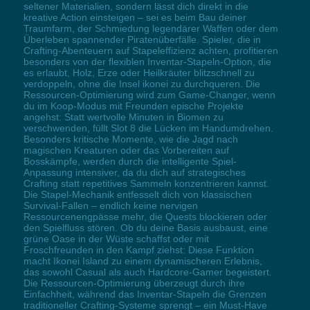
seltener Materialien, sondern lässt dich direkt in die
kreative Action einsteigen – sei es beim Bau deiner
Traumfarm, der Schmiedung legendärer Waffen oder dem
Überleben spannender Piratenüberfälle. Spieler, die in
Crafting-Abenteuern auf Stapeleffizienz achten, profitieren
besonders von der flexiblen Inventar-Stapeln-Option, die
es erlaubt, Holz, Erze oder Heilkräuter blitzschnell zu
verdoppeln, ohne die Insel ikonei zu durchqueren. Die
Ressourcen-Optimierung wird zum Game-Changer, wenn
du im Koop-Modus mit Freunden epische Projekte
angehst: Statt wertvolle Minuten in Biomen zu
verschwenden, füllt Slot 8 die Lücken im Handumdrehen.
Besonders kritische Momente, wie die Jagd nach
magischen Kreaturen oder das Vorbereiten auf
Bosskämpfe, werden durch die intelligente Spiel-
Anpassung intensiver, da du dich auf strategisches
Crafting statt repetitives Sammeln konzentrieren kannst.
Die Stapel-Mechanik entfesselt dich von klassischen
Survival-Fallen – endlich keine nervigen
Ressourcenengpässe mehr, die Quests blockieren oder
den Spielfluss stören. Ob du deine Basis ausbaust, eine
grüne Oase in der Wüste schaffst oder mit
Froschfreunden in den Kampf ziehst: Diese Funktion
macht Ikonei Island zu einem dynamischeren Erlebnis,
das sowohl Casual als auch Hardcore-Gamer begeistert.
Die Ressourcen-Optimierung überzeugt durch ihre
Einfachheit, während das Inventar-Stapeln die Grenzen
traditioneller Crafting-Systeme sprengt – ein Must-Have