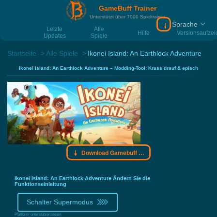
GameBuff Trainer
Unterstützt über 7000 Spieltrainer
Sprache
Download Gamebu
Letzte
Alle
Hilfe
Versionsaufze
Updates
Spiele
Startseite
Alle Spiele
Ikonei Island: An Earthlock Adventure
Ikonei Island: An Earthlock Adventure – Modding-Tool: Krass drauf & episch
Download Gamebuff Trainer
Ikonei Island: An Earthlock Adventure Ändern Sie die
Funktionseinleitung
Schalter Supermodus
Plattform unterstützen:
steam