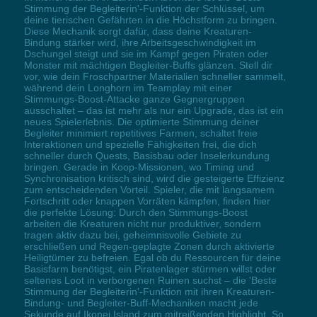
Stimmung der Begleiterin'-Funktion der Schlüssel, um
deine tierischen Gefährten in die Höchstform zu bringen.
Diese Mechanik sorgt dafür, dass deine Kreaturen-
Bindung stärker wird, ihre Arbeitsgeschwindigkeit im
Dschungel steigt und sie im Kampf gegen Piraten oder
Monster mit mächtigen Begleiter-Buffs glänzen. Stell dir
vor, wie dein Froschpartner Materialien schneller sammelt,
während dein Longhorn im Teamplay mit einer
Stimmungs-Boost-Attacke ganze Gegnergruppen
ausschaltet – das ist mehr als nur ein Upgrade, das ist ein
neues Spielerlebnis. Die optimierte Stimmung deiner
Begleiter minimiert repetitives Farmen, schaltet freie
Interaktionen und spezielle Fähigkeiten frei, die dich
schneller durch Quests, Basisbau oder Inselerkundung
bringen. Gerade in Koop-Missionen, wo Timing und
Synchronisation kritisch sind, wird die gesteigerte Effizienz
zum entscheidenden Vorteil. Spieler, die mit langsamem
Fortschritt oder knappen Vorräten kämpfen, finden hier
die perfekte Lösung: Durch den Stimmungs-Boost
arbeiten die Kreaturen nicht nur produktiver, sondern
tragen aktiv dazu bei, geheimnisvolle Gebiete zu
erschließen und Regen-geplagte Zonen durch aktivierte
Heiligtümer zu befreien. Egal ob du Ressourcen für deine
Basisfarm benötigst, ein Piratenlager stürmen willst oder
seltenes Loot in verborgenen Ruinen suchst – die 'Beste
Stimmung der Begleiterin'-Funktion mit ihren Kreaturen-
Bindung- und Begleiter-Buff-Mechaniken macht jede
Sekunde auf Ikonei Island zum mitreißenden Highlight. So