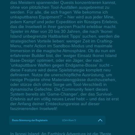
das Meistern spannender Quests konzentrieren kannst,
ohne von plötzlichen Tool-Ausfällen ausgebremst zu
werden. Für alle, die sich fragen 'Wie bekomme ich
unkaputtbares Equipment?' – hier wird aus jeder Mine,
jedem Kampf und jeder Expedition ein flüssiges Erlebnis,
das die Inselwelt in ihrer ganzen Pracht erlebbar macht.
Spieler im Alter von 20 bis 30 Jahren, die nach 'Ikonei
Island unbegrenzte Haltbarkeit Tipps' suchen, werden die
strategischen Vorteile lieben: weniger Zeit im Crafting-
Menu, mehr Action im Sandbox-Modus und maximale
Immersion in die magische Atmosphäre. Ob du nun ein
erfahrener Builder bist, der 'ewiger Einsatz Ikonei Island
Base-Design' optimiert, oder ein Jäger, der nach
'unkaputtbare Waffen gegen Endgame-Bosse' sucht –
diese Feature wird deine Spielstrategie komplett neu
definieren. Nutze die unerschöpfliche Ausrüstung, um
riesige Projekte ohne Materialengpässe durchzuziehen,
oder stürze dich ohne Sorge um Tool-Verschleiß in
dynamische Gefechte. Die Community feiert dieses
System bereits als 'Game-Changer', der das Survival-
Erlebnis auf ein völlig neues Level hebt – und das ist erst
der Anfang deiner Entdeckungsreise auf dieser
faszinierenden Inselwelt!
Beste Stimmung der Begleiterin
LCtrl+Num 5
In Ikonei Island: An Earthlock Adventure ist die 'Beste