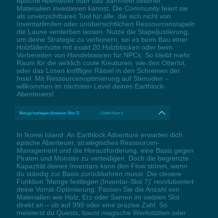
epische Abenteuer oder das Sammeln seltener
Materialien investieren kannst. Die Community feiert sie
als unverzichtbares Tool für alle, die sich nicht von
Inventarlimiten oder unübersichtlichen Ressourcenstapeln
die Laune verderben lassen. Nutze die Stapeljustierung,
um deine Strategie zu verfeinern, sei es beim Bau einer
Holzfällerhütte mit exakt 20 Holzblöcken oder beim
Vorbereiten von Handelswaren für NPCs. So bleibt mehr
Raum für die wirklich coole Kreaturen, wie den Otterlot,
oder das Lösen kniffliger Rätsel in den Schreinen der
Insel. Mit Ressourcenoptimierung auf Steroiden –
willkommen im nächsten Level deines Earthlock-
Abenteuers!
Menge festlegen (Inventar-Slot 7)
LShift+Num 6
In Ikonei Island: An Earthlock Adventure erwarten dich
epische Abenteuer, strategisches Ressourcen-
Management und die Herausforderung, eine Basis gegen
Piraten und Monster zu verteidigen. Doch die begrenzte
Kapazität deines Inventars kann den Flow stören, wenn
du ständig zur Basis zurückkehren musst. Die clevere
Funktion 'Menge festlegen (Inventar-Slot 7)' revolutioniert
deine Vorrat-Optimierung: Passen Sie die Anzahl von
Materialien wie Holz, Erz oder Samen im siebten Slot
direkt an – ob auf 999 oder eine präzise Zahl. So
meisterst du Quests, baust magische Werkstätten oder