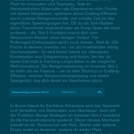
Platz für Innovation und Teamplay. Teile im
Handumdrehen Materialien wie Eisenbarren oder Fische
mit deinen Mitspielern, optimiere deine Crafting-Effizienz
durch präzise Mengenkontrolle und schalte Zeit für das
eigentliche Spielvergnügen frei. Ob du als Solo-Builder
deine Traumhütte realisierst oder als Koop-Team die Insel
eroberst – die Slot-1-Funktion macht dich zum
Ressourcen-Meister ohne lästigen Vorlauf. Für
Rollenspiel-Enthusiasten wird’s noch besser: Stell dir 100
Fische in deinem Inventar vor, um als Inselhändler richtig
durchzustarten. So wird Ikonei Island zur ultimativen
Kombination aus Entspannung und Action, bei der du
deine Zeit statt in Farming-Loops lieber in die magische
Welt investierst. Die Mengensteuerung im Inventar-Slot 1
ist mehr als ein Feature – sie ist dein Shortcut zu Crafting-
Effizienz, smarter Ressourcenanpassung und einem
Spielgefühl, das dich direkt ins Geschehen stürzt.
Menge festlegen (Inventar-Slot 2)
LShift+Num 1
In Ikonei Island An Earthlock Adventure wird das Sammeln
und Verwalten von Materialien zum Abenteuer, doch mit
der Funktion Menge festlegen im Inventar-Slot 2 meisterst
du die Herausforderung spielend. Diese clevere Mechanik
erlaubt es dir, Ressourcen wie Holz, Steine oder seltene
Drops exakt zu dosieren, sodass du weder Platz