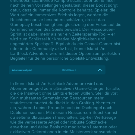
erkundest, spannende Kämpfe suchst oder deine Insel
nach deinen Vorstellungen gestaltest, dieser Boost sorgt
dafür, dass du immer die Kontrolle behältst. Spieler, die
Wert auf ein immersives Erlebnis legen, werden die
Reichtumsspritze besonders schätzen, da sie das
Gameplay beschleunigt und gleichzeitig den Fokus auf die
Kernmechaniken des Spiels bewahrt. Der Ressourcen-
Sprint ist dabei mehr als nur ein Zeitersparnis-Tool – er
wird zum Schlüssel für kreative Möglichkeiten und
ungestörten Spielspaß. Egal ob du ein Casual-Gamer bist
oder in der Community aktiv bist, Ikonei Island: An
Earthlock Adventure wird mit dieser Option zum perfekten
Begleiter für deine persönliche Spielstil-Entwicklung.
Abonnementgeld
RCtrl+Num 1
In Ikonei Island: An Earthlock Adventure wird das
Abonnementgeld zum ultimativen Game-Changer für alle,
die die Inselwelt ohne Limits erleben wollen. Stell dir vor:
Kein mühsames Sammeln von Ressourcen mehr,
stattdessen tauchst du direkt in das Crafting-Abenteuer
ein, während deine Freunde noch im Dschungel nach
Dublonen suchen. Mit diesem Ressourcen-Boost kannst
du seltene Blaupausen freischalten, top-tier Werkzeuge
wie die verbesserte Angel oder robuste Spitzhacke
erwerben und deine Basis mit magischen Laternen oder
exklusiven Dekorationen in ein Meisterwerk verwandeln.