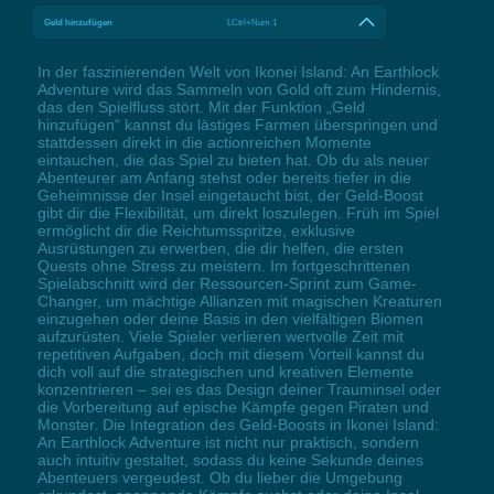
Geld hinzufügen
LCtrl+Num 1
In der faszinierenden Welt von Ikonei Island: An Earthlock
Adventure wird das Sammeln von Gold oft zum Hindernis,
das den Spielfluss stört. Mit der Funktion „Geld
hinzufügen“ kannst du lästiges Farmen überspringen und
stattdessen direkt in die actionreichen Momente
eintauchen, die das Spiel zu bieten hat. Ob du als neuer
Abenteurer am Anfang stehst oder bereits tiefer in die
Geheimnisse der Insel eingetaucht bist, der Geld-Boost
gibt dir die Flexibilität, um direkt loszulegen. Früh im Spiel
ermöglicht dir die Reichtumsspritze, exklusive
Ausrüstungen zu erwerben, die dir helfen, die ersten
Quests ohne Stress zu meistern. Im fortgeschrittenen
Spielabschnitt wird der Ressourcen-Sprint zum Game-
Changer, um mächtige Allianzen mit magischen Kreaturen
einzugehen oder deine Basis in den vielfältigen Biomen
aufzurüsten. Viele Spieler verlieren wertvolle Zeit mit
repetitiven Aufgaben, doch mit diesem Vorteil kannst du
dich voll auf die strategischen und kreativen Elemente
konzentrieren – sei es das Design deiner Trauminsel oder
die Vorbereitung auf epische Kämpfe gegen Piraten und
Monster. Die Integration des Geld-Boosts in Ikonei Island:
An Earthlock Adventure ist nicht nur praktisch, sondern
auch intuitiv gestaltet, sodass du keine Sekunde deines
Abenteuers vergeudest. Ob du lieber die Umgebung