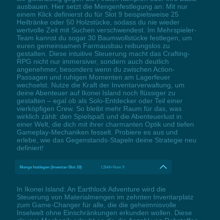
ausbauen. Hier setzt die Mengenfestlegung an: Mit nur
einem Klick definierst du für Slot 9 beispielsweise 25
Heiltränke oder 50 Holzstücke, sodass du nie wieder
wertvolle Zeit mit Suchen verschwendest. Im Mehrspieler-
Team kannst du sogar 30 Baumwollstücke festlegen, um
euren gemeinsamen Farmausbau reibungslos zu
gestalten. Diese intuitive Steuerung macht das Crafting-
RPG nicht nur immersiver, sondern auch deutlich
angenehmer, besonders wenn du zwischen Action-
Passagen und ruhigen Momenten am Lagerfeuer
wechselst. Nutze die Kraft der Inventarverwaltung, um
deine Abenteuer auf Ikonei Island noch flüssiger zu
gestalten – egal ob als Solo-Entdecker oder Teil einer
vierköpfigen Crew. So bleibt mehr Raum für das, was
wirklich zählt: den Spielspaß und die Abenteuerlust in
einer Welt, die dich mit ihrer charmanten Optik und tiefen
Gameplay-Mechaniken fesselt. Probiere es aus und
erlebe, wie das Gegenstands-Stapeln deine Strategie neu
definiert!
Menge festlegen (Inventar-Slot 10)
LShift+Num 9
In Ikonei Island: An Earthlock Adventure wird die
Steuerung von Materialmengen im zehnten Inventarplatz
zum Game-Changer für alle, die die geheimnisvolle
Inselwelt ohne Einschränkungen erkunden wollen. Diese