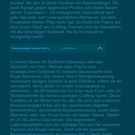
suchen, für den ist diese Funktion ein Gamechanger. Ob
beim Kampf gegen aggressive Piraten oder beim Bauen
deiner Traumfarm – mit Unbegrenzte Gesundheit wird
jede Sekunde zum unvergesslichen Abenteuer, bei dem
Frustration keinen Platz mehr hat. So bleibt der Fokus auf
dem puren Spaß am Crafting, Farmen und der Interaktion
mit der lebendigen Spielwelt, die Ikonei Island so
einzigartig macht.
Menge festlegen (Inventar-Slot 1)
LShift+Num 0
In Ikonei Island: An Earthlock Adventure wird das
Sammeln von Holz, Steinen oder Flachs zum
strategischen Schlüssel für epische Bausessions und
Koop-Abenteuer. Die clevere Slot-1-Mengensteuerung
verwandelt lästiges Grinden in pure Effizienz, indem sie dir
ermöglicht, Items direkt im ersten Inventarplatz zu
definieren – ob 50 Holzstücke für eine neue Farm oder 20
Stoffabschnitte für deinen nächsten Crafting-Spree. Diese
Funktion ist ein Must-have für alle, die sich statt endlosem
Ressourcenjagd lieber auf die spannenden Aspekte
konzentrieren: dynamische Basisentwicklung, coole Deko-
Elemente oder den Koop-Boost mit deiner Squad. Spieler
im 20-30-Jahre-Club wissen: Die begrenzten
Lagerkapazitäten und das ständige Hin-und-her zwischen
Farmen und Bauen nerven. Doch mit der gezielten
Ressourcenanpassung im Inventar-Slot 1 bleibt mehr