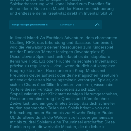
Spielverbesserung wird Ikonei Island zum Paradies für
deine Ideen. Nutze die Macht der Ressourcensteuerung
und entfessle deine Kreativität direkt im Inventar Slot 5!
Menge festlegen (Inventarplatz 6)
LShift+Num 5
In Ikonei Island: An Earthlock Adventure, dem charmanten
Crafting-RPG, das Erkundung und Basisbau kombiniert,
wird die Verwaltung deiner Ressourcen zum Kinderspiel
mit der Funktion 'Menge festlegen (Inventarplatz 6)'.
Diese clevere Spielmechanik erlaubt es dir, stapelbare
Items wie Holz, Erz oder Früchte im sechsten Inventarslot
präzise zu regulieren – ideal, wenn du dich auf komplexe
Bauprojekte stürzt, Ressourcen im Koop-Modus mit
Freunden clever aufteilst oder deine magischen Kreaturen
mit exakt dosierten Nahrungsmitteln versorgst. Spieler, die
sich im Chaos überfüllter Inventare verlieren, wissen die
Vorteile dieser Funktion besonders zu schätzen:
Stapeljustierung per Klick statt nervigen Herumgeschubes,
Ressourcenoptimierung für Quests und Kämpfe ohne
Zeitverlust, und ein geordnetes Setup, das dich schneller
zu den spannenden Teilen des Spiels bringt – von der
Erforschung neuer Biome bis zur Abwehr lästiger Piraten.
Ob du alleine durch die Wälder streifst oder gemeinsam
mit bis zu drei Spielern eine Trauminsel erschaffst: Diese
Funktion spart dir wertvolle Minuten, die du lieber in