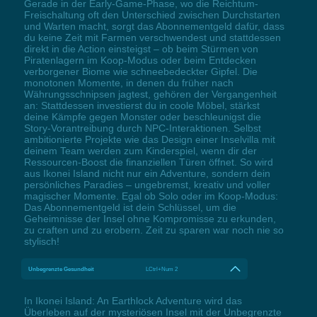
Gerade in der Early-Game-Phase, wo die Reichtum-
Freischaltung oft den Unterschied zwischen Durchstarten
und Warten macht, sorgt das Abonnementgeld dafür, dass
du keine Zeit mit Farmen verschwendest und stattdessen
direkt in die Action einsteigst – ob beim Stürmen von
Piratenlagern im Koop-Modus oder beim Entdecken
verborgener Biome wie schneebedeckter Gipfel. Die
monotonen Momente, in denen du früher nach
Währungsschnipsen jagtest, gehören der Vergangenheit
an: Stattdessen investierst du in coole Möbel, stärkst
deine Kämpfe gegen Monster oder beschleunigst die
Story-Vorantreibung durch NPC-Interaktionen. Selbst
ambitionierte Projekte wie das Design einer Inselvilla mit
deinem Team werden zum Kinderspiel, wenn dir der
Ressourcen-Boost die finanziellen Türen öffnet. So wird
aus Ikonei Island nicht nur ein Adventure, sondern dein
persönliches Paradies – ungebremst, kreativ und voller
magischer Momente. Egal ob Solo oder im Koop-Modus:
Das Abonnementgeld ist dein Schlüssel, um die
Geheimnisse der Insel ohne Kompromisse zu erkunden,
zu craften und zu erobern. Zeit zu sparen war noch nie so
stylisch!
Unbegrenzte Gesundheit
LCtrl+Num 2
In Ikonei Island: An Earthlock Adventure wird das
Überleben auf der mysteriösen Insel mit der Unbegrenzte