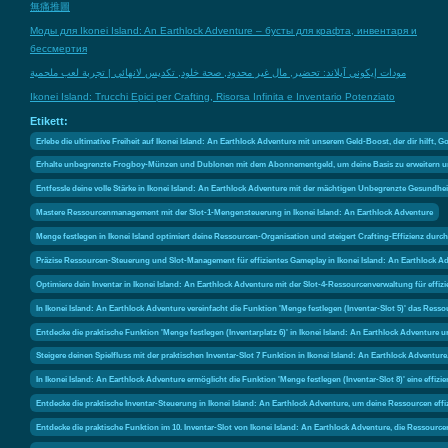
無痛推圖
Моды для Ikonei Island: An Earthlock Adventure – бусты для крафта, инвентаря и
бессмертия
مودات إيكوني آيلاند: تحضير, مال غير محدود, صحة خلود, تكديس لانهائي | تجربة لعب ملحمية
Ikonei Island: Trucchi Epici per Crafting, Risorsa Infinita e Inventario Potenziato
Etikett:
Erlebe die ultimative Freiheit auf Ikonei Island: An Earthlock Adventure mit unserem Geld-Boost, der dir hilft
Erhalte unbegrenzte Frogboy-Münzen und Dublonen mit dem Abonnementgeld, um deine Basis zu erweitern und 
Entfessle deine volle Stärke in Ikonei Island: An Earthlock Adventure mit der mächtigen Unbegrenzte Gesund
Mastere Ressourcenmanagement mit der Slot-1-Mengensteuerung in Ikonei Island: An Earthlock Adventure
Menge festlegen in Ikonei Island optimiert deine Ressourcen-Organisation und steigert Crafting-Effizienz durch
Präzise Ressourcen-Steuerung und Slot-Management für effizientes Gameplay in Ikonei Island: An Earthlock A
Optimiere dein Inventar in Ikonei Island: An Earthlock Adventure mit der Slot-4-Ressourcenverwaltung für ef
In Ikonei Island: An Earthlock Adventure vereinfacht die Funktion 'Menge festlegen (Inventar-Slot 5)' das Re
Entdecke die praktische Funktion 'Menge festlegen (Inventarplatz 6)' in Ikonei Island: An Earthlock Adventur
Steigere deinen Spielfluss mit der praktischen Inventar-Slot 7 Funktion in Ikonei Island: An Earthlock Adventure
In Ikonei Island: An Earthlock Adventure ermöglicht die Funktion 'Menge festlegen (Inventar-Slot 8)' eine effi
Entdecke die praktische Inventar-Steuerung in Ikonei Island: An Earthlock Adventure, um deine Ressourcen effiz
Entdecke die praktische Funktion im 10. Inventar-Slot von Ikonei Island: An Earthlock Adventure, die Ressou