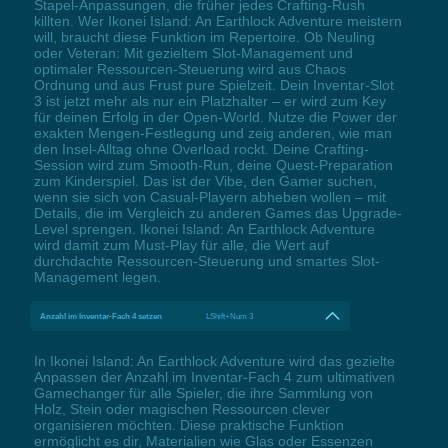
Stapel-Anpassungen, die früher jedes Crafting-Rush
killten. Wer Ikonei Island: An Earthlock Adventure meistern
will, braucht diese Funktion im Repertoire. Ob Neuling
oder Veteran: Mit gezieltem Slot-Management und
optimaler Ressourcen-Steuerung wird aus Chaos
Ordnung und aus Frust pure Spielzeit. Dein Inventar-Slot
3 ist jetzt mehr als nur ein Platzhalter – er wird zum Key
für deinen Erfolg in der Open-World. Nutze die Power der
exakten Mengen-Festlegung und zeig anderen, wie man
den Insel-Alltag ohne Overload rockt. Deine Crafting-
Session wird zum Smooth-Run, deine Quest-Preparation
zum Kinderspiel. Das ist der Vibe, den Gamer suchen,
wenn sie sich von Casual-Playern abheben wollen – mit
Details, die im Vergleich zu anderen Games das Upgrade-
Level sprengen. Ikonei Island: An Earthlock Adventure
wird damit zum Must-Play für alle, die Wert auf
durchdachte Ressourcen-Steuerung und smartes Slot-
Management legen.
Anzahl im Inventar-Fach 4 setzen
LShift+Num 3
In Ikonei Island: An Earthlock Adventure wird das gezielte
Anpassen der Anzahl im Inventar-Fach 4 zum ultimativen
Gamechanger für alle Spieler, die ihre Sammlung von
Holz, Stein oder magischen Ressourcen clever
organisieren möchten. Diese praktische Funktion
ermöglicht es dir, Materialien wie Glas oder Essenzen