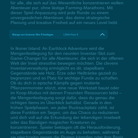
für alle, die sich auf das Wesentliche konzentrieren wollen:
Abenteuer pur, ohne lästige Farming-Marathons. Mit
dieser Spiel-Anpassung wird jede Runde zu einem
unvergesslichen Abenteuer, das deine strategische
Planung und kreative Freiheit auf ein neues Level hebt.
Menge von Inventar-Slot 9 festlegen
LShift+Num 8
In Ikonei Island: An Earthlock Adventure wird die
Mengenfestlegung für den neunten Inventar-Slot zum
Game-Changer für alle Abenteurer, die sich in der offenen
Welt der Insel stressfrei bewegen möchten. Die clevere
Inventarverwaltung ermöglicht es dir, stapelbare
Gegenstände wie Holz, Erze oder Heiltränke gezielt zu
begrenzen und so Platz für wichtige Funde zu schaffen.
Ob du dich in epische Kämpfe gegen mutierte
Pflanzenmonster stürzt, eine neue Werkstatt baust oder
im Koop-Modus mit deinen Freunden Ressourcen teilst –
die Mengenfestlegung sorgt dafür, dass du genau die
richtigen Items im Überblick behältst. Gerade in den
frühen Spielphasen, wo jeder Rucksackplatz zählt, ist
diese Funktion ein Segen, um das Chaos zu reduzieren
und dich voll auf die Erkundung der lebendigen Inselwelt
oder das Bändigen magischer Kreaturen zu
konzentrieren. Spieler beklagen oft die Herausforderung,
stapelbare Gegenstände im Auge zu behalten, während
sie gleichzeitig gegen die Piraten kämpfen oder ihre Basis