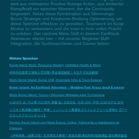
wird aus mühsamer Routine flüssige Action, aus limitierter
Kampfkraft ein epischer Moment, der die Community
begeistert. Nutze diese Kombination aus Stimmungs-
Boost-Strategie und Kreaturen-Bindung-Optimierung, um
deine Spielzeit effektiver zu gestalten, Teamwork im Koop-
Modus zu verbessern und die Insel in ihrer vollen Pracht
zu erleben. Der nächste Meta-Shift in deinem Earthlock-
Abenteuer startet hier – mit smarter Begleiter-Buff-
Integration, die Suchmaschinen und Gamer lieben.
Weitere Sprachen
Ikonei Island Mods: Resource Mastery, Unlimited Health & More!
伊科内岛筑梦之地蛙人币无限+零金挑战秘技！永生不灭玩法解锁
Mods Ikonei Island: Survie Chill, Inventaire Infini & Trucs Épiques
Ikonei Island: An Earthlock Adventure – Modding-Tool: Krass drauf & episch
Mods Ikonei Island: Trucos y Recursos Ilimitados para Tu Aventura
이코네이 섬: 어스록 어드벤처 템빨 팁! 크래프팅, 자원 관리, 무한 건강/내구성 조작
イコネイ島攻略の極意！準備・インベントリ最適化でストレスフリーな冒険を【アー
スロックアドベンチャー】
Domine Ikonei Island com Mods Épicos: Coleta, Fabricação e Habilidades de
Criaturas
《伊科內島：築夢之地》生存黑技大解密！資源永續/凍結時間/寵物增益 讓你爽快建造