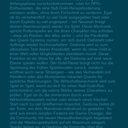
Anfangsphase zurückzubekommen, oder für RPG-
Enthusiasten, die eine Null-Gold-Herausforderung
meistern wollen, ohne ihren Fortschritt zu verlieren. Egal
ob du versehentlich zu viel Gold ausgegeben hast oder
durch Exploits zu viel angespart – ein Neustart bringt
deinen Abenteuergeist wieder ins Spiel. Diese Mechanik
spricht Rollenspieler an, die ihren Charakter neu erfinden
– etwa als Räuber, der alles verlor – und die Flexibilität
des Quest-Systems nutzen, um sich durch Diebstahl oder
Aufträge wieder hochzuarbeiten. Gedonia wird so zum
ultimativen Test deiner Kreativität, wenn du ohne Gold in
einer Welt voller Möglichkeiten überleben musst. Diese
Funktion ist ein Muss für alle, die Gedonia auf eine neue
Ebene spielen wollen. Der Gold-Reset bringt nicht nur die
Spannung der frühen Spielstunden zurück, sondern
eröffnet auch neue Strategien – wie das Verhandeln mit
Händlern oder das Akzeptieren riskanter Quests für
spärliche Belohnungen. Die Wirtschaftsmechanik wird zum
Spiel im Spiel, wenn du dich für einen Null-Gold-Run
entscheidest, um die wahre Stärke deines Charakters zu
prüfen. Egal ob du die Immersion durch einen
Wirtschaftsneustart suchst oder einfach einen frischen
Start nach zu viel Goldfarmen brauchst, Gedonia bietet dir
die Tools, um dein Abenteuer individuell zu gestalten. So
wird aus einem simplen Feature ein Game-Changer, der
die Community mit neuen Herausforderungen begeistert
und die Wiederspielbarkeit auf ein Maximum steigert.
Spieler lieben es, in Gedonia die Kontrolle über ihre