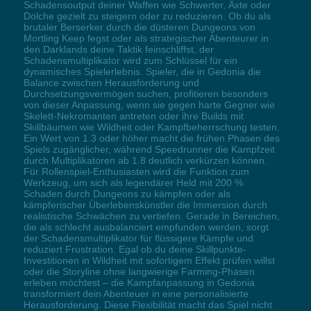
Schadensoutput deiner Waffen wie Schwerter, Äxte oder
Dolche gezielt zu steigern oder zu reduzieren. Ob du als
brutaler Berserker durch die düsteren Dungeons von
Mortling Keep fegst oder als strategischer Abenteurer in
den Darklands deine Taktik feinschliffst, der
Schadensmultiplikator wird zum Schlüssel für ein
dynamisches Spielerlebnis. Spieler, die in Gedonia die
Balance zwischen Herausforderung und
Durchsetzungsvermögen suchen, profitieren besonders
von dieser Anpassung, wenn sie gegen harte Gegner wie
Skelett-Nekromanten antreten oder ihre Builds mit
Skillbäumen wie Wildheit oder Kampfbeherrschung testen.
Ein Wert von 1.3 oder höher macht die frühen Phasen des
Spiels zugänglicher, während Speedrunner die Kampfzeit
durch Multiplikatoren ab 1.8 deutlich verkürzen können.
Für Rollenspiel-Enthusiasten wird die Funktion zum
Werkzeug, um sich als legendärer Held mit 200 %
Schaden durch Dungeons zu kämpfen oder als
kämpferischer Überlebenskünstler die Immersion durch
realistische Schwächen zu vertiefen. Gerade in Bereichen,
die als schlecht ausbalanciert empfunden werden, sorgt
der Schadensmultiplikator für flüssigere Kämpfe und
reduziert Frustration. Egal ob du deine Skillpunkte-
Investitionen in Wildheit mit sofortigem Effekt prüfen willst
oder die Storyline ohne langwierige Farming-Phasen
erleben möchtest – die Kampfanpassung in Gedonia
transformiert dein Abenteuer in eine personalisierte
Herausforderung. Diese Flexibilität macht das Spiel nicht