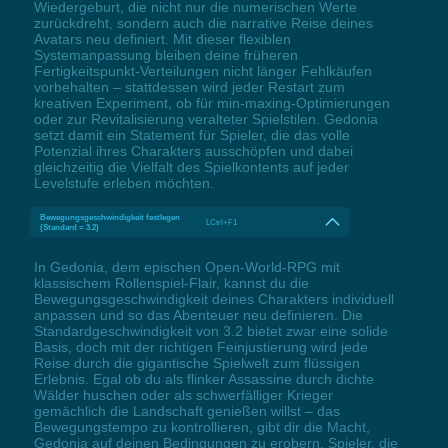
Wiedergeburt, die nicht nur die numerischen Werte
zurückdreht, sondern auch die narrative Reise deines
Avatars neu definiert. Mit dieser flexiblen
Systemanpassung bleiben deine früheren
Fertigkeitspunkt-Verteilungen nicht länger Fehlkäufen
vorbehalten – stattdessen wird jeder Restart zum
kreativen Experiment, ob für min-maxing-Optimierungen
oder zur Revitalisierung veralteter Spielstilen. Gedonia
setzt damit ein Statement für Spieler, die das volle
Potenzial ihres Charakters ausschöpfen und dabei
gleichzeitig die Vielfalt des Spielkontents auf jeder
Levelstufe erleben möchten.
Bewegungsgeschwindigkeit festlegen
LCtrl+F1
(Standard = 3.2)
In Gedonia, dem epischen Open-World-RPG mit
klassischem Rollenspiel-Flair, kannst du die
Bewegungsgeschwindigkeit deines Charakters individuell
anpassen und so das Abenteuer neu definieren. Die
Standardgeschwindigkeit von 3.2 bietet zwar eine solide
Basis, doch mit der richtigen Feinjustierung wird jede
Reise durch die gigantische Spielwelt zum flüssigen
Erlebnis. Egal ob du als flinker Assassine durch dichte
Wälder huschen oder als schwerfälliger Krieger
gemächlich die Landschaft genießen willst – das
Bewegungstempo zu kontrollieren, gibt dir die Macht,
Gedonia auf deinen Bedingungen zu erobern. Spieler, die