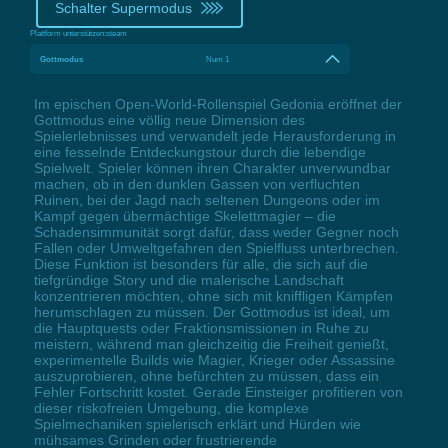
Schalter Supermodus
Plattform unterstützen:
steam
Gottmodus
Num 1
Im epischen Open-World-Rollenspiel Gedonia eröffnet der
Gottmodus eine völlig neue Dimension des
Spielerlebnisses und verwandelt jede Herausforderung in
eine fesselnde Entdeckungstour durch die lebendige
Spielwelt. Spieler können ihren Charakter unverwundbar
machen, ob in den dunklen Gassen von verfluchten
Ruinen, bei der Jagd nach seltenen Dungeons oder im
Kampf gegen übermächtige Skelettmagier – die
Schadensimmunität sorgt dafür, dass weder Gegner noch
Fallen oder Umweltgefahren den Spielfluss unterbrechen.
Diese Funktion ist besonders für alle, die sich auf die
tiefgründige Story und die malerische Landschaft
konzentrieren möchten, ohne sich mit kniffligen Kämpfen
herumschlagen zu müssen. Der Gottmodus ist ideal, um
die Hauptquests oder Fraktionsmissionen in Ruhe zu
meistern, während man gleichzeitig die Freiheit genießt,
experimentelle Builds wie Magier, Krieger oder Assassine
auszuprobieren, ohne befürchten zu müssen, dass ein
Fehler Fortschritt kostet. Gerade Einsteiger profitieren von
dieser riskofreien Umgebung, die komplexe
Spielmechaniken spielerisch erklärt und Hürden wie
mühsames Grinden oder frustrierende