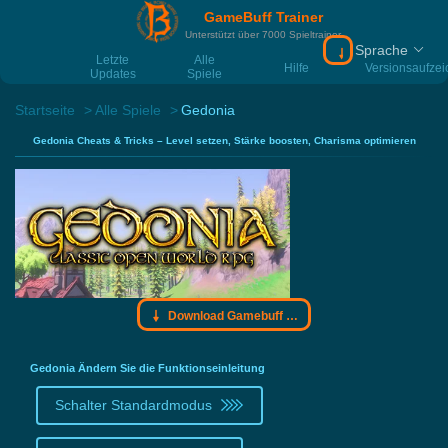
GameBuff Trainer
Unterstützt über 7000 Spieltrainer
Sprache
Download Gamebu
Letzte
Alle
Hilfe
Versionsaufze
Updates
Spiele
Startseite
Alle Spiele
Gedonia
Gedonia Cheats & Tricks – Level setzen, Stärke boosten, Charisma optimieren
Download Gamebuff Trainer
Gedonia Ändern Sie die Funktionseinleitung
Schalter Standardmodus