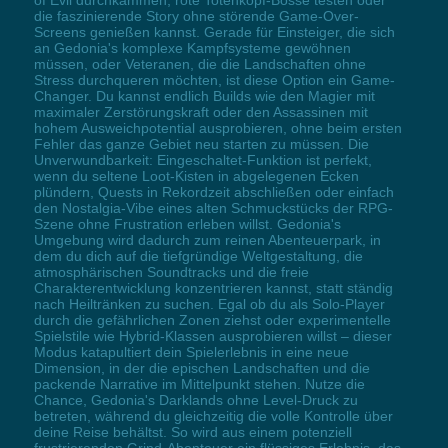
die faszinierende Story ohne störende Game-Over-
Screens genießen kannst. Gerade für Einsteiger, die sich
an Gedonia's komplexe Kampfsysteme gewöhnen
müssen, oder Veteranen, die die Landschaften ohne
Stress durchqueren möchten, ist diese Option ein Game-
Changer. Du kannst endlich Builds wie den Magier mit
maximaler Zerstörungskraft oder den Assassinen mit
hohem Ausweichpotential ausprobieren, ohne beim ersten
Fehler das ganze Gebiet neu starten zu müssen. Die
Unverwundbarkeit: Eingeschaltet-Funktion ist perfekt,
wenn du seltene Loot-Kisten in abgelegenen Ecken
plündern, Quests in Rekordzeit abschließen oder einfach
den Nostalgia-Vibe eines alten Schmuckstücks der RPG-
Szene ohne Frustration erleben willst. Gedonia's
Umgebung wird dadurch zum reinen Abenteuerpark, in
dem du dich auf die tiefgründige Weltgestaltung, die
atmosphärischen Soundtracks und die freie
Charakterentwicklung konzentrieren kannst, statt ständig
nach Heiltränken zu suchen. Egal ob du als Solo-Player
durch die gefährlichen Zonen ziehst oder experimentelle
Spielstile wie Hybrid-Klassen ausprobieren willst – dieser
Modus katapultiert dein Spielerlebnis in eine neue
Dimension, in der die epischen Landschaften und die
packende Narrative im Mittelpunkt stehen. Nutze die
Chance, Gedonia's Darklands ohne Level-Druck zu
betreten, während du gleichzeitig die volle Kontrolle über
deine Reise behältst. So wird aus einem potenziell
frustrierenden Grind-Abenteuer ein flüssiges Erlebnis, das