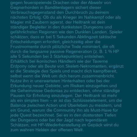
gegen feuerspeiende Drachen oder der Abwehr von
Gegnerhorden in Banditenlagern sichert dieser
Verbrauchsgegenstand den Durchbruch zu deinem
nächsten Erfolg. Ob du als Krieger im Nahkampf oder als
Magier mit Zaubern agierst, der Heiltrank ist dein
ständiger Begleiter in den dunkelsten Dungeons und
gefährlichsten Regionen wie den Dunklen Landen. Spieler
schätzen, dass er bei 5 Sekunden Abklingzeit taktische
Entscheidungen erfordert, gleichzeitig aber die
Frustmomente durch plötzliche Tode minimiert, die oft
durch die langsame passive Regeneration (z. B. 1 % HP
alle 5 Sekunden bei 3 Stärkepunkten) entstehen.
Erhältlich bei ikonischen Händlern wie der Taverne
Erdpony oder als Beute von Skelett-Nekromanten, ergänzt
er die Strategie des Spiels und macht dich kampfbereit,
selbst wenn die Welt um dich herum zusammenbricht.
Nutze ihn in unerwarteten Hinterhalten oder bei der
Erkundung neuer Gebiete, um Risiken einzugehen und
die Geheimnisse Gedonias zu entdecken, ohne ständige
Pausen für Erholung einzulegen. Der Heiltrank ist mehr
als ein simples Item – er ist das Schlüsselelement, um die
Balance zwischen Action und Überleben zu meistern, und
ein Grund, warum die Community ihn als Must-Have für
jede Quest bezeichnet. Sei es in den düstersten Tiefen
der Dungeons oder bei der Jagd nach legendären
Schätzen, mit HP-Wiederherstellung im Gepäck wirst du
zum wahren Helden der offenen Welt.