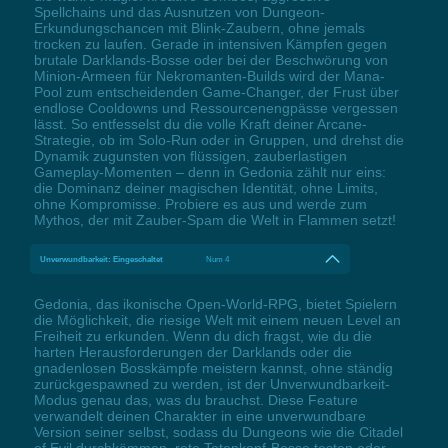
Spellchains und das Ausnutzen von Dungeon-
Erkundungschancen mit Blink-Zaubern, ohne jemals
trocken zu laufen. Gerade in intensiven Kämpfen gegen
brutale Darklands-Bosse oder bei der Beschwörung von
Minion-Armeen für Nekromanten-Builds wird der Mana-
Pool zum entscheidenden Game-Changer, der Frust über
endlose Cooldowns und Ressourcenengpässe vergessen
lässt. So entfesselst du die volle Kraft deiner Arcane-
Strategie, ob im Solo-Run oder in Gruppen, und drehst die
Dynamik zugunsten von flüssigen, zauberlastigen
Gameplay-Momenten – denn in Gedonia zählt nur eins:
die Dominanz deiner magischen Identität, ohne Limits,
ohne Kompromisse. Probiere es aus und werde zum
Mythos, der mit Zauber-Spam die Welt in Flammen setzt!
Unverwundbarkeit: Eingeschaltet
Num 4
Gedonia, das ikonische Open-World-RPG, bietet Spielern
die Möglichkeit, die riesige Welt mit einem neuen Level an
Freiheit zu erkunden. Wenn du dich fragst, wie du die
harten Herausforderungen der Darklands oder die
gnadenlosen Bosskämpfe meistern kannst, ohne ständig
zurückgespawned zu werden, ist der Unverwundbarkeit-
Modus genau das, was du brauchst. Diese Feature
verwandelt deinen Charakter in eine unverwundbare
Version seiner selbst, sodass du Dungeons wie die Citadel
of Evil durchkämmen, rote Totenkopf-Bosse testen oder