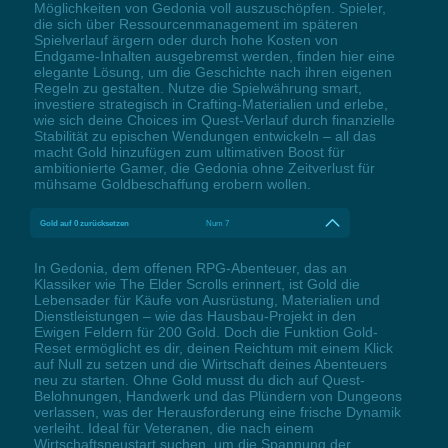
Möglichkeiten von Gedonia voll auszuschöpfen. Spieler,
die sich über Ressourcenmanagement im späteren
Spielverlauf ärgern oder durch hohe Kosten von
Endgame-Inhalten ausgebremst werden, finden hier eine
elegante Lösung, um die Geschichte nach ihren eigenen
Regeln zu gestalten. Nutze die Spielwährung smart,
investiere strategisch in Crafting-Materialien und erlebe,
wie sich deine Choices im Quest-Verlauf durch finanzielle
Stabilität zu epischen Wendungen entwickeln – all das
macht Gold hinzufügen zum ultimativen Boost für
ambitionierte Gamer, die Gedonia ohne Zeitverlust für
mühsame Goldbeschaffung erobern wollen.
Gold auf 0 zurücksetzen
Num 7
In Gedonia, dem offenen RPG-Abenteuer, das an
Klassiker wie The Elder Scrolls erinnert, ist Gold die
Lebensader für Käufe von Ausrüstung, Materialien und
Dienstleistungen – wie das Hausbau-Projekt in den
Ewigen Feldern für 200 Gold. Doch die Funktion Gold-
Reset ermöglicht es dir, deinen Reichtum mit einem Klick
auf Null zu setzen und die Wirtschaft deines Abenteuers
neu zu starten. Ohne Gold musst du dich auf Quest-
Belohnungen, Handwerk und das Plündern von Dungeons
verlassen, was der Herausforderung eine frische Dynamik
verleiht. Ideal für Veteranen, die nach einem
Wirtschaftsneustart suchen, um die Spannung der