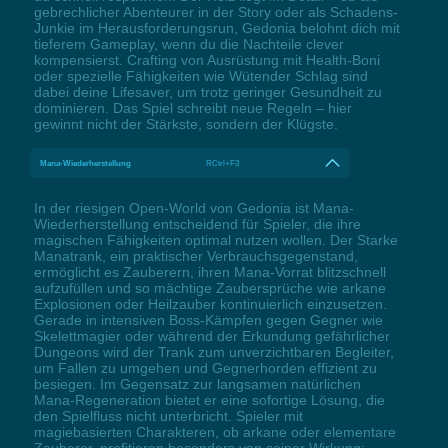
gebrechlicher Abenteurer in der Story oder als Schadens-
Junkie im Herausforderungsrun, Gedonia belohnt dich mit
tieferem Gameplay, wenn du die Nachteile clever
kompensierst. Crafting von Ausrüstung mit Health-Boni
oder spezielle Fähigkeiten wie Wütender Schlag sind
dabei deine Lifesaver, um trotz geringer Gesundheit zu
dominieren. Das Spiel schreibt neue Regeln – hier
gewinnt nicht der Stärkste, sondern der Klügste.
Mana-Wiederherstellung
RCtrl+F3
In der riesigen Open-World von Gedonia ist Mana-
Wiederherstellung entscheidend für Spieler, die ihre
magischen Fähigkeiten optimal nutzen wollen. Der Starke
Manatrank, ein praktischer Verbrauchsgegenstand,
ermöglicht es Zauberern, ihren Mana-Vorrat blitzschnell
aufzufüllen und so mächtige Zaubersprüche wie arkane
Explosionen oder Heilzauber kontinuierlich einzusetzen.
Gerade in intensiven Boss-Kämpfen gegen Gegner wie
Skelettmagier oder während der Erkundung gefährlicher
Dungeons wird der Trank zum unverzichtbaren Begleiter,
um Fallen zu umgehen und Gegnerhorden effizient zu
besiegen. Im Gegensatz zur langsamen natürlichen
Mana-Regeneration bietet er eine sofortige Lösung, die
den Spielfluss nicht unterbricht. Spieler mit
magiebasierten Charakteren, ob arkane oder elementare
Zauberer, profitieren besonders von seiner Wirkung: