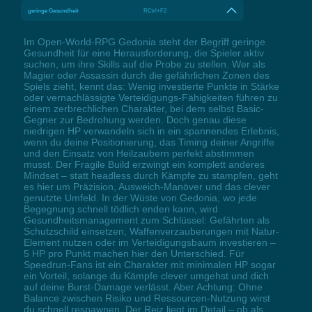
geringe Gesundheit
RCtrl+F2
Im Open-World-RPG Gedonia steht der Begriff geringe
Gesundheit für eine Herausforderung, die Spieler aktiv
suchen, um ihre Skills auf die Probe zu stellen. Wer als
Magier oder Assassin durch die gefährlichen Zonen des
Spiels zieht, kennt das: Wenig investierte Punkte in Stärke
oder vernachlässigte Verteidigungs-Fähigkeiten führen zu
einem zerbrechlichen Charakter, bei dem selbst Basic-
Gegner zur Bedrohung werden. Doch genau diese
niedrigen HP verwandeln sich in ein spannendes Erlebnis,
wenn du deine Positionierung, das Timing deiner Angriffe
und den Einsatz von Heilzaubern perfekt abstimmen
musst. Der Fragile Build erzwingt ein komplett anderes
Mindset – statt headless durch Kämpfe zu stampfen, geht
es hier um Präzision, Ausweich-Manöver und das clever
genutzte Umfeld. In der Wüste von Gedonia, wo jede
Begegnung schnell tödlich enden kann, wird
Gesundheitsmanagement zum Schlüssel: Gefährten als
Schutzschild einsetzen, Waffenverzauberungen mit Natur-
Element nutzen oder im Verteidigungsbaum investieren –
5 HP pro Punkt machen hier den Unterschied. Für
Speedrun-Fans ist ein Charakter mit minimalen HP sogar
ein Vorteil, solange du Kämpfe clever umgehst und dich
auf deine Burst-Damage verlässt. Aber Achtung: Ohne
Balance zwischen Risiko und Ressourcen-Nutzung wirst
du schnell respawnen. Der Reiz liegt im Detail – ob als