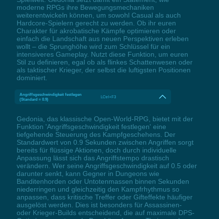
moderne RPGs ihre Bewegungsmechaniken
weiterentwickeln können, um sowohl Casual als auch
Hardcore-Spielern gerecht zu werden. Ob ihr euren
Charakter für akrobatische Kämpfe optimieren oder
einfach die Landschaft aus neuen Perspektiven erleben
wollt – die Sprunghöhe wird zum Schlüssel für ein
intensiveres Gameplay. Nutzt diese Funktion, um euren
Stil zu definieren, egal ob als flinkes Schattenwesen oder
als taktischer Krieger, der selbst die luftigsten Positionen
dominiert.
Angriffsgeschwindigkeit festlegen
LCtrl+F3
(Standard = 0.9)
Gedonia, das klassische Open-World-RPG, bietet mit der
Funktion 'Angriffsgeschwindigkeit festlegen' eine
tiefgehende Steuerung des Kampfgeschehens. Der
Standardwert von 0.9 Sekunden zwischen Angriffen sorgt
bereits für flüssige Aktionen, doch durch individuelle
Anpassung lässt sich das Angriffstempo drastisch
verändern. Wer seine Angriffsgeschwindigkeit auf 0.5 oder
darunter senkt, kann Gegner in Dungeons wie
Banditenhorden oder Untotenmassen binnen Sekunden
niederringen und gleichzeitig den Kampfrhythmus so
anpassen, dass kritische Treffer oder Gifteffekte häufiger
ausgelöst werden. Dies ist besonders für Assassinen-
oder Krieger-Builds entscheidend, die auf maximale DPS-