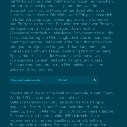
mit Wirbelwind aus dem Wildheits-Skillbaum, ermöglichen
temporäre Unbesiegbarkeit – genau das, was du
brauchst, um kritische Momente wie Bosstreffer oder
Überfälle zu meistern. Die Wirbelwind-Fähigkeit lässt sich
im Erkundercamp sogar weiter upgraden, um Schaden
und Effizienz zu steigern. Besuche den Markt von Ertoron,
um Ausdauertränke zu besorgen, die dir helfen,
Wirbelwind mehrfach zu aktivieren. So verwandelst du die
Herausforderung von Unbesiegbarkeit: Aus in triumphale
Gaming-Momente, bei denen jeder Sieg über einen Boss
oder jede erfolgreiche Dungeon-Erkundung mit einem
Grinsen belohnt wird. Diese Einstellung ist nicht nur eine
Spielvariante – sie ist die Essenz von Gedonia, wo
strategisches Denken, taktische Kämpfe und kluges
Ressourcenmanagement den Unterschied zwischen
Leben und Tod machen.
Gesundheit wiederherstellen
RCtrl+F1
Tauche ein in die epische Welt von Gedonia, einem Open-
World-RPG, das durch seine detailreiche
Mittelalterfantasy-Welt und herausfordernde Kämpfe
begeistert. Der Heiltrank Gesundheit wiederherstellen
bietet Spielern im Alter von 20 bis 30 Jahren eine kritische
Ressource, um Lebenspunkte (HP) blitzschnell zu
regenerieren, ohne den Spielfluss zu unterbrechen.
Besonders in intensiven Szenarien wie Boss-Kämpfen