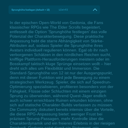
Sprunghöhe festlegen (default = 12)
LCtrl+F2
In der epischen Open-World von Gedonia, die Fans
klassischer RPGs wie The Elder Scrolls begeistert,
entfesselt die Option 'Sprunghöhe festlegen' das volle
Potenzial der Charakterbewegung. Diese praktische
Anpassung hebt die starre Abhängigkeit von Stärke-
Attributen auf, sodass Spieler die Sprunghöhe ihres
Avatars individuell regulieren können. Egal ob ihr nach
verborgenen Schätzen in den nördlichen Reichen sucht,
knifflige Plattform-Herausforderungen meistern oder im
Bosskampf taktisch kluge Sprünge einsetzen wollt – hier
dreht sich alles um Flexibilität und Immersion. Die
Standard-Sprunghöhe von 12 ist nur der Ausgangspunkt,
denn mit dieser Funktion wird jede Bewegung zu einem
strategischen Werkzeug. Spieler, die sich auf Speedrun-
Optimierung spezialisieren, profitieren besonders von der
Fähigkeit, Flüsse oder Schluchten mit einem einzigen
Sprung zu überwinden, während Quest-Jäger endlich
auch schwer erreichbare Ruinen erkunden können, ohne
sich auf statische Charakter-Builds verlassen zu müssen.
Die Community diskutiert bereits intensiv über die Vorteile,
die diese RPG-Anpassung bietet: weniger Frust bei
präzisen Sprung-Passagen, mehr Kontrolle über die
Charakterdynamik und ein freieres Erlebnis in der riesigen
Spielwelt. Gedonia setzt damit ein Statement, wie