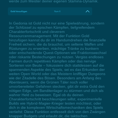
werde zum Meister deiner eigenen Stamina-Dynamik.
Gold hinzufügen
Num 6
In Gedonia ist Gold nicht nur eine Spielwährung, sondern
der Schlüssel zu epischen Kämpfen, tiefgreifendem
Charakterfortschritt und cleverem
Ressourcenmanagement. Mit der Funktion Gold
hinzufügen kannst du dir im Handumdrehen die finanzielle
Freiheit sichern, die du brauchst, um seltene Waffen und
Rüstungen zu erwerben, mächtige Tränke zu bunkern
oder entscheidende Quest-Optionen wie Fraktionswechsel
oder riskante Bestechungen zu nutzen. Vergiss endloses
Farmen durch repetitives Kämpfen oder das nervige
Sortieren von Beute – fokussiere dich stattdessen auf die
spannenden Aspekte des Spiels, sei es das Erkunden der
weiten Open World oder das Meistern kniffliger Dungeons
wie der Zitadelle des Bösen. Besonders am Anfang des
Abenteuers, wenn die Grünen Täler noch voller
unvorbereiteter Gefahren stecken, gibt dir extra Gold den
nötigen Edge, um Banditenlager zu stürmen und dich als
wahrer Held zu beweisen. Egal ob du deinen
Charakterfortschritt beschleunigen willst, experimentelle
Builds wie Hybrid-Magier-Krieger testen möchtest, oder
dich in die komplexen Wirtschaftsmechaniken des Spiels
vertiefst: Diese Funktion entfesselt dich von den Zwängen
knapper Budgets und erlaubt dir, die taktischen