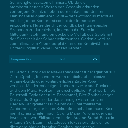
Schwierigkeitsspitzen eliminiert. Ob du die
atemberaubenden Weiten von Gedonia erkunden,
verborgene Schätze heben oder einfach nur deinen
Lieblingsbuild optimieren willst – der Gottmodus macht es
möglich, ohne Kompromisse bei der Immersion
einzugehen. Nutze die Unverwundbarkeit, um epische
Szenarien zu durchleben, in denen die Story im
Mittelpunkt steht, und entdecke die Vielfalt des Spiels mit
der Sicherheit der Schadensimmunität. Gedonia wird so
zum ultimativen Abenteuerplatz, an dem Kreativität und
Entdeckungslust keine Grenzen kennen.
Unbegrenzte Mana
Num 2
In Gedonia wird das Mana-Management für Magier oft zur
Zerreißprobe, besonders wenn du dich auf explosive
Arcane-Builds oder kontinuierliches Zauber-Spam
verlässt. Mit der mächtigen Unbegrenzte Mana-Funktion
wird dein Mana-Pool zum unerschöpflichen Kraftwerk – ob
Feuerball-Explosionen im Bosskampf, Blitz-Zauber gegen
Darklands-Gegner oder das ständige Aktivieren von
Fliegen-Fähigkeiten: Du bleibst der unaufhaltsame
Zaubermeister, der keine Sekunde innehalten muss. Kein
mehrfaches Greifen nach Strong Mana Potions oder das
Investieren von Skillpunkten in den Arcane Bread-Boost im
Arkanen Skillbaum – stattdessen fokussierst du dich auf
die wahre Magie: kreative Combos, aggressive