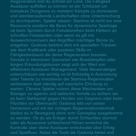
Regeneration bist du schnell am Limit. Die Fähigkeit
Ausdauer auffüllen zu können ist der Schlüssel um
komplexe Dungeons zu meistern Kämpfe zu dominieren
und atemberaubende Landschaften ohne Unterbrechung
zu durchqueren. Spieler wissen: Stamina ist nicht nur eine
Ressource sondern die Basis für dynamische Spielzüge
ob beim Sprinten durch Feindesreihen beim Klettern an
schroffen Felswänden oder wenn es gilt mit
Ausweichmanövern den Angriffen mächtiger Bosse zu
entgehen. Gedonia belohnt dich mit speziellen Tränken
wie dem Krafttrank oder passiven Skills im
Fähigkeitenbaum die deine Regeneration boosten.
Gerade in intensiven Szenarien wie Bosskämpfen oder
langen Erkundungstouren zeigt sich der Wert von
effektivem Ausdauer-Management. Viele Neueinsteiger
unterschätzen wie wichtig es ist frühzeitig in Ausrüstung
oder Talente zu investieren die Stamina-Regeneration
verbessern statt ständig auf natürliche Erholung zu
warten. Clevere Spieler nutzen diese Mechaniken um
flüssiger zu agieren und taktische Vorteile zu sichern sei
es beim Nahkampf gegen Horden von Gegnern oder beim
Flüchten vor Übermacht. Gedonia lebt von seiner
Immersion und mit der richtigen Regenerationstechnik
bleibst du in Bewegung ohne vom Gameplay ausgebremst
zu werden. Ob du als Krieger durch Schlachten stürmst
oder als Assassine schleichend Höhen erreichst die
Kontrolle über deine Ausdauer entscheidet über Erfolg
und Spielfluss. Nutze die Tools die Gedonia bietet und