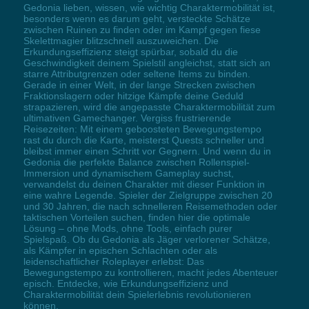
Gedonia lieben, wissen, wie wichtig Charaktermobilität ist,
besonders wenn es darum geht, versteckte Schätze
zwischen Ruinen zu finden oder im Kampf gegen fiese
Skelettmagier blitzschnell auszuweichen. Die
Erkundungseffizienz steigt spürbar, sobald du die
Geschwindigkeit deinem Spielstil angleichst, statt sich an
starre Attributgrenzen oder seltene Items zu binden.
Gerade in einer Welt, in der lange Strecken zwischen
Fraktionslagern oder hitzige Kämpfe deine Geduld
strapazieren, wird die angepasste Charaktermobilität zum
ultimativen Gamechanger. Vergiss frustrierende
Reisezeiten: Mit einem geboosteten Bewegungstempo
rast du durch die Karte, meisterst Quests schneller und
bleibst immer einen Schritt vor Gegnern. Und wenn du in
Gedonia die perfekte Balance zwischen Rollenspiel-
Immersion und dynamischem Gameplay suchst,
verwandelst du deinen Charakter mit dieser Funktion in
eine wahre Legende. Spieler der Zielgruppe zwischen 20
und 30 Jahren, die nach schnelleren Reisemethoden oder
taktischen Vorteilen suchen, finden hier die optimale
Lösung – ohne Mods, ohne Tools, einfach purer
Spielspaß. Ob du Gedonia als Jäger verlorener Schätze,
als Kämpfer in epischen Schlachten oder als
leidenschaftlicher Roleplayer erlebst: Das
Bewegungstempo zu kontrollieren, macht jedes Abenteuer
episch. Entdecke, wie Erkundungseffizienz und
Charaktermobilität dein Spielerlebnis revolutionieren
können.