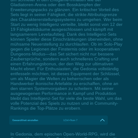
Gladiatoren-Arena oder den Bosskämpfen der
Erweiterungspacks zu glänzen. Ein kritischer Vorteil des
Sets liegt in seiner Fähigkeit, die strikte Attributsgrenze
des Charaktererstellungssystems zu umgehen. Wer beim
Start zu wenig Intelligenz verteilte, bleibt sonst von 12 der
19 Fähigkeitsbäume ausgeschlossen und kämpft mit
langsamerem Levelaufstieg. Dank des Intelligenz-Sets
können Spieler diese Einschränkungen überwinden, ohne
mühsame Neuerstellung zu durchlaufen. Ob im Solo-Play
gegen die Legionen der Finsternis oder im kooperativen
Dungeons-Modus—das Set sichert nicht nur bessere
Zaubersprüche, sondern auch schnelleres Crafting und
einen Erfahrungsbonus, der den Weg zur ultimativen
Macht ebnet. Für Enthusiasten, die Gedonia vollständig
entfesseln möchten, ist dieses Equipment der Schlüssel,
um als Magier die Welten zu beherrschen oder als
Handwerker ikonische Artefakte zu erschaffen, ohne an
den starren Systemvorgaben zu scheitern. Mit seiner
ausgewogenen Performance in Kampf und Produktion
bleibt das Intelligenz-Set für viele die beste Wahl, um das
volle Potenzial des Spiels zu nutzen und in Community-
Rankings die Top-Plätze zu erobern.
Gewandtheit einstellen
LCtrl+Num 7
In Gedonia, dem epischen Open-World-RPG, wird die