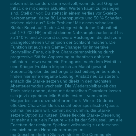
setzen ist besonders dann wertvoll, wenn du auf Gegner
triffst, die mit deinen aktuellen Werten kaum zu besiegen
sind. Stell dir vor: Du stehst in einem Verlies vor Skelett-
Nekromanten, deine 80 Lebenspunkte und 50 % Schaden
reichen nicht aus? Kein Problem! Mit einem schnellen
Stärke-Boost auf 3 oder 4 steigerst du deine Robustheit
auf 170-200 HP, erhöhst deinen Nahkampfschaden auf bis
zu 140 % und aktivierst schwere Rüstungen, die dich zum
unangefochtenen Champion der Schlacht machen. Die
Funktion ist auch ein Game-Changer für immersive
Storytelling-Fans, die ihre Charakterentwicklung durch
progressive Stärke-Anpassung authentisch abbilden
möchten – etwa wenn ein Protagonist nach dem Eintritt in
eine Krieger-Fraktion körperlich an Macht gewinnt.
Gedonia-Spieler, die bisherige Entscheidungen bereuten,
finden hier eine elegante Lösung: Anstatt neu zu starten,
einfach die Stärke setzen und direkt in den nächsten
Abenteuermodus wechseln. Die Wiederspielbarkeit des
Titels steigt enorm, denn mit demselben Charakter lassen
sich jetzt experimentelle Builds testen – vom zarten
Magier bis zum unzerstörbaren Tank. Wer in Gedonia
effektive Charakter-Builds sucht oder spezifische Quests
optimal meistern will, kommt nicht umhin, die Stärke
setzen-Option zu nutzen. Diese flexible Stärke-Steuerung
ist mehr als nur ein Feature – sie ist der Schlüssel, um alle
Facetten der riesigen Spielwelt vollständig zu erforschen
und sich neuen Herausforderungen mit
maßgeschneiderten Stats zu stellen. Die Community