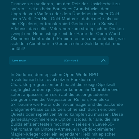
Finanzen zu verlieren, um den Reiz der Unsicherheit zu
spüren – sei es beim Bau eines Grundstücks, dem
Upgrade von Waffen oder dem Überleben in einer Gold-
losen Welt. Der Null-Gold-Modus ist dabei mehr als nur
eine Spielerei; er transformiert Gedonia in ein Survival-
Erlebnis, das selbst Veteranen zum strategischen Denken
zwingt und Neueinsteiger mit der Härte der Open-World-
Ökonomie konfrontiert. Probiere es aus und entdecke, wie
sich dein Abenteuer in Gedonia ohne Gold komplett neu
anfühlt!
Level setzen
LCtrl+Num 1
In Gedonia, dem epischen Open-World-RPG,
revolutioniert die Level setzen-Funktion die
Charakterprogression und macht die riesige Spielwelt
zugänglicher denn je. Spieler können ihr Charakterlevel
sofort anpassen, um sich auf die actiongeladenen
Dungeons wie die Vergessenen Ruinen, komplexe
Skillbäume wie Furor oder Arcanmagie und die packende
Endgame-Phase zu stürzen, ohne sich durch endlose
Quests oder repetitiven Grind kämpfen zu müssen. Diese
gameplay-optimierende Option ist ideal für alle, die ihre
Builds effizient testen möchten – sei es ein Level-50-
Nekromant mit Untoten-Armee, ein hybrid-optimierter
Magier-Krieger oder ein legendärer Held mit epischer
Ausrüstung. Durch die gezielte Vermeidung von