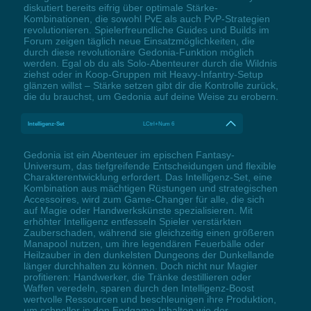
diskutiert bereits eifrig über optimale Stärke-
Kombinationen, die sowohl PvE als auch PvP-Strategien
revolutionieren. Spielerfreundliche Guides und Builds im
Forum zeigen täglich neue Einsatzmöglichkeiten, die
durch diese revolutionäre Gedonia-Funktion möglich
werden. Egal ob du als Solo-Abenteurer durch die Wildnis
ziehst oder in Koop-Gruppen mit Heavy-Infantry-Setup
glänzen willst – Stärke setzen gibt dir die Kontrolle zurück,
die du brauchst, um Gedonia auf deine Weise zu erobern.
Intelligenz-Set
LCtrl+Num 6
Gedonia ist ein Abenteuer im epischen Fantasy-
Universum, das tiefgreifende Entscheidungen und flexible
Charakterentwicklung erfordert. Das Intelligenz-Set, eine
Kombination aus mächtigen Rüstungen und strategischen
Accessoires, wird zum Game-Changer für alle, die sich
auf Magie oder Handwerkskünste spezialisieren. Mit
erhöhter Intelligenz entfesseln Spieler verstärkten
Zauberschaden, während sie gleichzeitig einen größeren
Manapool nutzen, um ihre legendären Feuerbälle oder
Heilzauber in den dunkelsten Dungeons der Dunkellande
länger durchhalten zu können. Doch nicht nur Magier
profitieren: Handwerker, die Tränke destillieren oder
Waffen veredeln, sparen durch den Intelligenz-Boost
wertvolle Ressourcen und beschleunigen ihre Produktion,
um schneller in den Endgame-Inhalten wie der