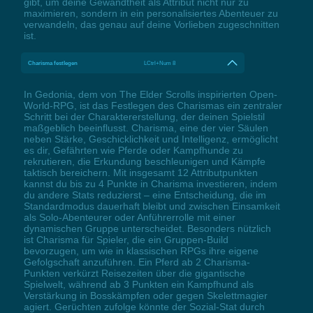
gibt, um deine Gewandtheit als Attribut nicht nur zu
maximieren, sondern in ein personalisiertes Abenteuer zu
verwandeln, das genau auf deine Vorlieben zugeschnitten
ist.
Charisma festlegen
LCtrl+Num 8
In Gedonia, dem von The Elder Scrolls inspirierten Open-
World-RPG, ist das Festlegen des Charismas ein zentraler
Schritt bei der Charaktererstellung, der deinen Spielstil
maßgeblich beeinflusst. Charisma, eine der vier Säulen
neben Stärke, Geschicklichkeit und Intelligenz, ermöglicht
es dir, Gefährten wie Pferde oder Kampfhunde zu
rekrutieren, die Erkundung beschleunigen und Kämpfe
taktisch bereichern. Mit insgesamt 12 Attributpunkten
kannst du bis zu 4 Punkte in Charisma investieren, indem
du andere Stats reduzierst – eine Entscheidung, die im
Standardmodus dauerhaft bleibt und zwischen Einsamkeit
als Solo-Abenteurer oder Anführerrolle mit einer
dynamischen Gruppe unterscheidet. Besonders nützlich
ist Charisma für Spieler, die ein Gruppen-Build
bevorzugen, um wie in klassischen RPGs ihre eigene
Gefolgschaft anzuführen. Ein Pferd ab 2 Charisma-
Punkten verkürzt Reisezeiten über die gigantische
Spielwelt, während ab 3 Punkten ein Kampfhund als
Verstärkung in Bosskämpfen oder gegen Skelettmagier
agiert. Gerüchten zufolge könnte der Sozial-Stat durch