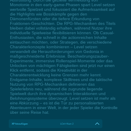
Monotonie in den early-game-Phasen spart Level setzen
wertvolle Spielzeit und fokussiert die Aufmerksamkeit auf
die Highlights wie Bosskämpfe gegen den
Dämonenfürsten oder die tiefere Erkundung von
Fraktionen-Geschichten. Die RPG-Mechaniken des Titels
bleiben dabei vollständig erhalten, während Nutzer ihre
individuelle Spielweise flexibilisieren können. Ob Casual-
Enthusiasten, die schnell in die actionreichen Inhalte
eintauchen möchten, oder Strategen, die verschiedene
Charakterkonzepte kombinieren – Level setzen
verwandelt die Herausforderungen von Gedonia in
maßgeschneiderte Erlebnisse. Beschwörungszauber-
Experimente, immersive Rollenspiel-Momente oder das
Unlocken von mächtigen Fähigkeiten sind jetzt nur einen
Klick entfernt, sodass die Kreativität in der
Charakterentwicklung keine Grenzen mehr kennt.
Endgame-Inhalte, komplexe Skilltrees und die taktische
Nutzung von RPG-Mechaniken definieren das
Spielerlebnis neu, während die zugrunde liegende
Spielwelt durch ihre dynamischen Interaktionen und
Belohnungssysteme überzeugt. Level setzen ist mehr als
eine Abkürzung – es ist die Tür zu personalisierten
Abenteuern in einer Welt, in der jeder Spieler die Kontrolle
über seine Reise hat.
XP hinzufügen
LCtrl+Num 2