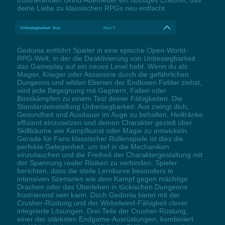
deine Liebe zu klassischen RPGs neu entfacht.
Unbesiegbarkeit: Aus
Num 5
Gedonia entführt Spieler in eine epische Open-World-
RPG-Welt, in der die Deaktivierung von Unbesiegbarkeit
das Gameplay auf ein neues Level hebt. Wenn du als
Magier, Krieger oder Assassine durch die gefährlichen
Dungeons und wilden Ebenen der Endlosen Felder ziehst,
wird jede Begegnung mit Gegnern, Fallen oder
Bosskämpfen zu einem Test deiner Fähigkeiten. Die
Standardeinstellung Unbesiegbarkeit: Aus zwingt dich,
Gesundheit und Ausdauer im Auge zu behalten, Heiltränke
effizient einzusetzen und deinen Charakter gezielt über
Skillbäume wie Kampfkunst oder Magie zu entwickeln.
Gerade für Fans klassischer Rollenspiele ist dies die
perfekte Gelegenheit, um tief in die Mechaniken
einzutauchen und die Freiheit der Charaktergestaltung mit
der Spannung realer Risiken zu verbinden. Spieler
berichten, dass die steile Lernkurve besonders in
intensiven Szenarien wie dem Kampf gegen mächtige
Drachen oder das Überleben in tückischen Dungeons
frustrierend sein kann. Doch Gedonia bietet mit der
Crusher-Rüstung und der Wirbelwind-Fähigkeit clever
integrierte Lösungen. Drei Teile der Crusher-Rüstung,
einer der stärksten Endgame-Ausrüstungen, kombiniert