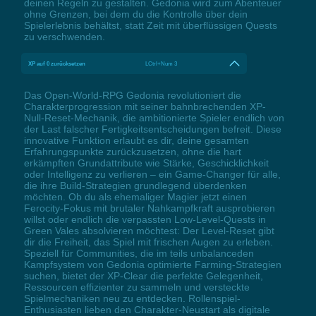
deinen Regeln zu gestalten. Gedonia wird zum Abenteuer
ohne Grenzen, bei dem du die Kontrolle über dein
Spielerlebnis behältst, statt Zeit mit überflüssigen Quests
zu verschwenden.
XP auf 0 zurücksetzen
LCtrl+Num 3
Das Open-World-RPG Gedonia revolutioniert die
Charakterprogression mit seiner bahnbrechenden XP-
Null-Reset-Mechanik, die ambitionierte Spieler endlich von
der Last falscher Fertigkeitsentscheidungen befreit. Diese
innovative Funktion erlaubt es dir, deine gesamten
Erfahrungspunkte zurückzusetzen, ohne die hart
erkämpften Grundattribute wie Stärke, Geschicklichkeit
oder Intelligenz zu verlieren – ein Game-Changer für alle,
die ihre Build-Strategien grundlegend überdenken
möchten. Ob du als ehemaliger Magier jetzt einen
Ferocity-Fokus mit brutaler Nahkampfkraft ausprobieren
willst oder endlich die verpassten Low-Level-Quests in
Green Vales absolvieren möchtest: Der Level-Reset gibt
dir die Freiheit, das Spiel mit frischen Augen zu erleben.
Speziell für Communities, die im teils unbalanceden
Kampfsystem von Gedonia optimierte Farming-Strategien
suchen, bietet der XP-Clear die perfekte Gelegenheit,
Ressourcen effizienter zu sammeln und versteckte
Spielmechaniken neu zu entdecken. Rollenspiel-
Enthusiasten lieben den Charakter-Neustart als digitale