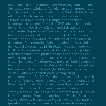
In Gedonia ist das Sammeln von Erfahrungspunkten der
Schlüssel, um mächtigere Fähigkeiten zu erlangen, neue
Quests zu erschließen und die offene Welt vollständig zu
erkunden. Doch wer möchte schon stundenlang
Skillpunkte durch repetitive Kämpfe oder endlose
Nebenquests sammeln? Mit der XP-Funktion kannst du
deinen Charakter direkt stärken und dich auf die
spannenden Aspekte des Spiels konzentrieren. Ob du als
Magier, Assassine oder Anführer durch die Dungeons
ziehst – das Leveln wird zum Kinderspiel, ohne dass du
dich durch frustrierendes Grinden aufhalten lässt. Spieler,
die flexibel zwischen Build-Strategien wechseln oder vor
kniffligen Bosskämpfen schnell die nötigen Fähigkeiten
freischalten möchten, profitieren besonders von dieser
Erweiterung. Sie ermöglicht es dir, verborgene Schätze zu
finden, komplexe Plattformen zu meistern und Gedonia in
deinem Tempo zu erleben. Wer sich schon immer gefragt
hat, wie es sich anfühlt, als Hybrid-Magier-Krieger zu
spielen, kann hier endlich ohne Verzögerung
experimentieren. Die XP-Funktion adressiert alle, die sich
im frühen Spiel oft durch langsame Fortschritte eingeengt
fühlen, und gibt dir die Freiheit, deine Spielziele effizient
zu erreichen. So wird aus mühsamem Grinden ein
strategisches Leveln, das deine Kreativität fördert – sei es
im Kampf gegen Drachen oder bei der Erschließung
starker Gebiete. Nutze diese Möglichkeit, um Skillpunkte
gezielt einzusetzen und deine Charakterentwicklung nach