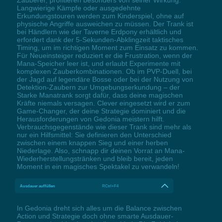
Langwierige Kämpfe oder ausgedehnte
Erkundungstouren werden zum Kinderspiel, ohne auf
physische Angriffe ausweichen zu müssen. Der Trank ist
bei Händlern wie der Taverne Erdpony erhältlich und
erfordert dank der 5-Sekunden-Abklingzeit taktisches
Timing, um im richtigen Moment zum Einsatz zu kommen.
Für Neueinsteiger reduziert er die Frustration, wenn der
Mana-Speicher leer ist, und erlaubt Experimente mit
komplexen Zauberkombinationen. Ob im PVP-Duell, bei
der Jagd auf legendäre Bosse oder bei der Nutzung von
Detektion-Zaubern zur Umgebungserkundung – der
Starke Manatrank sorgt dafür, dass deine magischen
Kräfte niemals versagen. Clever eingesetzt wird er zum
Game-Changer, der deine Strategie dominiert und die
Herausforderungen von Gedonia meistern hilft.
Verbrauchsgegenstände wie dieser Trank sind mehr als
nur ein Hilfsmittel: Sie definieren den Unterschied
zwischen einem knappen Sieg und einer herben
Niederlage. Also, schnapp dir deinen Vorrat an Mana-
Wiederherstellungstränken und bleib bereit, jeden
Moment in ein magisches Spektakel zu verwandeln!
Ausdauer auffüllen
RCtrl+F4
In Gedonia dreht sich alles um die Balance zwischen
Action und Strategie doch ohne smarte Ausdauer-