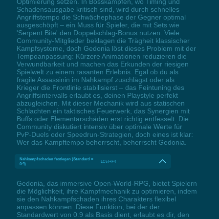
Optimierung setzen. In Bosskämpfen, wo Timing und
Schadensausgabe kritisch sind, wird durch schnelles
Angriffstempo die Schwächephase der Gegner optimal
ausgeschöpft – ein Muss für Spieler, die mit Sets wie
'Serpent Bite' den Doppelschlag-Bonus nutzen. Viele
Community-Mitglieder beklagen die Trägheit klassischer
Kampfsysteme, doch Gedonia löst dieses Problem mit der
Tempoanpassung: Kürzere Animationen reduzieren die
Verwundbarkeit und machen das Erkunden der riesigen
Spielwelt zu einem rasanten Erlebnis. Egal ob du als
fragile Assassinin im Nahkampf zuschlägst oder als
Krieger die Frontlinie stabilisierst – das Feintuning des
Angriffsintervalls erlaubt es, deinen Playstyle perfekt
abzugleichen. Mit dieser Mechanik wird aus statischen
Schlachten ein taktisches Feuerwerk, das Synergien mit
Buffs oder Elementarschäden erst richtig entfesselt. Die
Community diskutiert intensiv über optimale Werte für
PvP-Duels oder Speedrun-Strategien, doch eines ist klar:
Wer das Kampftempo beherrscht, beherrscht Gedonia.
Nahkampfschaden festlegen (Standard =
LCtrl+F4
0.9)
Gedonia, das immersive Open-World-RPG, bietet Spielern
die Möglichkeit, ihre Kampfmechanik zu optimieren, indem
sie den Nahkampfschaden ihres Charakters flexibel
anpassen können. Diese Funktion, bei der der
Standardwert von 0.9 als Basis dient, erlaubt es dir, den