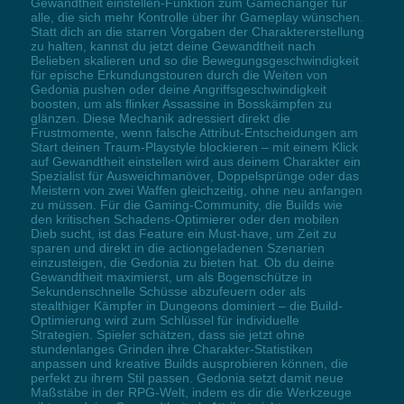
Gewandtheit einstellen-Funktion zum Gamechanger für
alle, die sich mehr Kontrolle über ihr Gameplay wünschen.
Statt dich an die starren Vorgaben der Charaktererstellung
zu halten, kannst du jetzt deine Gewandtheit nach
Belieben skalieren und so die Bewegungsgeschwindigkeit
für epische Erkundungstouren durch die Weiten von
Gedonia pushen oder deine Angriffsgeschwindigkeit
boosten, um als flinker Assassine in Bosskämpfen zu
glänzen. Diese Mechanik adressiert direkt die
Frustmomente, wenn falsche Attribut-Entscheidungen am
Start deinen Traum-Playstyle blockieren – mit einem Klick
auf Gewandtheit einstellen wird aus deinem Charakter ein
Spezialist für Ausweichmanöver, Doppelsprünge oder das
Meistern von zwei Waffen gleichzeitig, ohne neu anfangen
zu müssen. Für die Gaming-Community, die Builds wie
den kritischen Schadens-Optimierer oder den mobilen
Dieb sucht, ist das Feature ein Must-have, um Zeit zu
sparen und direkt in die actiongeladenen Szenarien
einzusteigen, die Gedonia zu bieten hat. Ob du deine
Gewandtheit maximierst, um als Bogenschütze in
Sekundenschnelle Schüsse abzufeuern oder als
stealthiger Kämpfer in Dungeons dominiert – die Build-
Optimierung wird zum Schlüssel für individuelle
Strategien. Spieler schätzen, dass sie jetzt ohne
stundenlanges Grinden ihre Charakter-Statistiken
anpassen und kreative Builds ausprobieren können, die
perfekt zu ihrem Stil passen. Gedonia setzt damit neue
Maßstäbe in der RPG-Welt, indem es dir die Werkzeuge