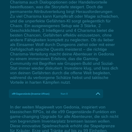
Charisma auch Dialogoptionen oder Handelsvorteile
beeinflussen, was die Storytiefe steigert. Doch die
permanente Attributverteilung birgt Herausforderungen:
Zu viel Charisma kann Kampfkraft oder Magie schwächen,
und die unperfekte Gefährten-KI sorgt gelegentlich für
Chaos. Ein ausgewogenes Setup wie 3 Stärke, 2
Geschicklichkeit, 3 Intelligenz und 4 Charisma bietet die
besten Chancen, Gefährten effektiv einzusetzen, ohne
andere Fähigkeiten komplett zu neglecten. Ob du lieber
als Einsamer Wolf durch Dungeons ziehst oder mit einer
Gefolgschaft epische Quests meisterst – die richtige
Charisma-Verteilung macht deine Abenteuer in Gedonia
zu einem immersiven Erlebnis, das die Gaming-
Community mit Begriffen wie Gruppen-Build und Sozial-
Stat immer wieder diskutiert. Investiere klug, und lass dich
von deinen Gefährten durch die offene Welt begleiten,
während du verborgene Schätze hebst und taktische
Vorteile in harten Kämpfen nutzt.
x99 Gegenstände (Inventar öffnen)
Num 8
In der weiten Magiewelt von Gedonia, inspiriert von
klassischen RPGs, ist die x99 Gegenstände-Funktion ein
game-changing Upgrade für alle Abenteurer, die sich nicht
von begrenztem Inventarplatz bremsen lassen wollen.
Diese innovative Spielmechanik erhöht die Stapelgrenze
für Kräuter, Erze und Tränke auf bis zu 99 Einheiten,