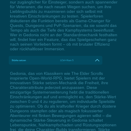
nur zugänglicher für Einsteiger, sondern auch spannender
für Veteranen, die nach neuen Wegen suchen, um ihre
Lieblingsbuilds zu maximieren oder sich selbst mit
kreativen Einschränkungen zu testen. Spielerforen
diskutieren die Funktion bereits als Game-Changer für
Quests, Dungeons und PvP-Szenarien, da sie sowohl das
Tempo als auch die Tiefe des Kampfsystems beeinflusst.
Wer in Gedonia nicht an der Standardmechanik festhalten
will, findet hier ein Feature, das das Spielgeschehen ganz
nach seinen Vorlieben formt – ob mit brutaler Effizienz
oder rückhaltloser Immersion.
Stärke setzen
LCtrl+Num 5
Gedonia, das von Klassikern wie The Elder Scrolls
inspirierte Open-World-RPG, bietet Spielern mit der
innovativen Stärke setzen-Mechanik die Freiheit, ihre
Charakterattribute jederzeit anzupassen. Diese
einzigartige Systemerweiterung hebt die traditionellen
Einschränkungen auf und ermöglicht es, den Stärke-Wert
zwischen 0 und 4 zu regulieren, um individuelle Spielstile
zu optimieren. Ob du als kraftvoller Krieger durch düstere
Dungeons stampfen oder als magisch fokussierter
Abenteurer mit flinken Bewegungen agieren willst – die
dynamische Stärke-Steuerung in Gedonia schaltet
Lebenspunkte, Nahkampfschaden und Rüstungsoptionen
frei, die deine Charakter-Builds transformieren. Stärke