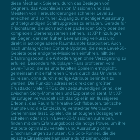
diese Mechanik Spielern, durch das Besiegen von
Gegnern, das Abschließen von Missionen und das
Meistern von Herausforderungen schneller Level zu
erreichen und so früher Zugang zu mächtiger Ausrüstung
und tiefgründigen Schiffsupgrades zu erhalten. Gerade für
Frischstarter, die sich nach der packenden Story oder den
komplexen Sternensystemen sehnen, ist XP hinzufügen
ein Segen, der den frühen Levelanstieg verkürzt und
direkt in actiongeladene Raumkämpfe katapultiert. Auch
nach umfangreichen Content-Updates, die neue Level-50-
Gebiete oder endgame-Missionen einführen, hilft der
Erfahrungsboost, die Anforderungen ohne Verzögerung zu
erfüllen. Besonders Multiplayer-Fans profitieren vom
Level-Turbo, der es unterlevelten Spielern ermöglicht,
gemeinsam mit erfahrenen Crews durch das Universum
zu reisen, ohne durch niedrige Attribute behindert zu
werden. Die Funktion adressiert direkt den größten
Frustfaktor vieler RPGs: den zeitaufwendigen Grind, der
zwischen Story-Momenten und Exploration steht. Mit XP
hinzufügen verwandelt sich das Spiel in ein flüssigeres
Erlebnis, das Raum für kreative Schiffsbauten, taktische
Kämpfe und die Entdeckung versteckter Weltraum-
Geheimnisse lässt. Spieler, die an toughen Bossgegnern
scheitern oder sich in Level-30-Missionen aufreiben,
finden mit dem Erfahrungsboost die nötige Power, um ihre
Attribute optimal zu verteilen und Ausrüstung ohne
Einschränkungen zu nutzen. Ob Solo-Runner, die die
epische Einzelspielerkampagne durchziehen, oder