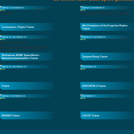
normal 5
hochfahren 9
normal 4
hochfahren 9
Idle Champions of the Forgotten Realms
Commandos: Origins Trainer
Trainer
normal 10
hochfahren 16
normal 23
hochfahren 8
Warhammer 40,000: Space Marine -
Tempest Rising Trainer
Meisterhandwerksedition Trainer
normal 31
hochfahren 24
hochfahren 19
Trainer
SYNTHETIK 2 Trainer
normal 6
hochfahren 26
hochfahren 9
WARNO Trainer
CULTIC Trainer