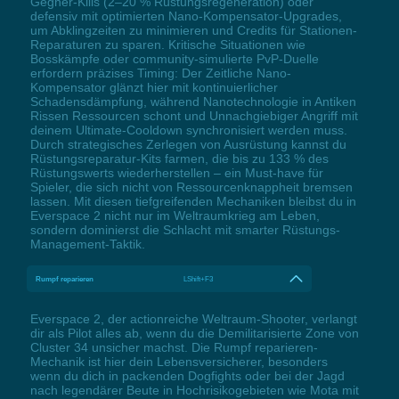
Gegner-Kills (2–20 % Rüstungsregeneration) oder
defensiv mit optimierten Nano-Kompensator-Upgrades,
um Abklingzeiten zu minimieren und Credits für Stationen-
Reparaturen zu sparen. Kritische Situationen wie
Bosskämpfe oder community-simulierte PvP-Duelle
erfordern präzises Timing: Der Zeitliche Nano-
Kompensator glänzt hier mit kontinuierlicher
Schadensdämpfung, während Nanotechnologie in Antiken
Rissen Ressourcen schont und Unnachgiebiger Angriff mit
deinem Ultimate-Cooldown synchronisiert werden muss.
Durch strategisches Zerlegen von Ausrüstung kannst du
Rüstungsreparatur-Kits farmen, die bis zu 133 % des
Rüstungswerts wiederherstellen – ein Must-have für
Spieler, die sich nicht von Ressourcenknappheit bremsen
lassen. Mit diesen tiefgreifenden Mechaniken bleibst du in
Everspace 2 nicht nur im Weltraumkrieg am Leben,
sondern dominierst die Schlacht mit smarter Rüstungs-
Management-Taktik.
Rumpf reparieren
LShift+F3
Everspace 2, der actionreiche Weltraum-Shooter, verlangt
dir als Pilot alles ab, wenn du die Demilitarisierte Zone von
Cluster 34 unsicher machst. Die Rumpf reparieren-
Mechanik ist hier dein Lebensversicherer, besonders
wenn du dich in packenden Dogfights oder bei der Jagd
nach legendärer Beute in Hochrisikogebieten wie Mota mit