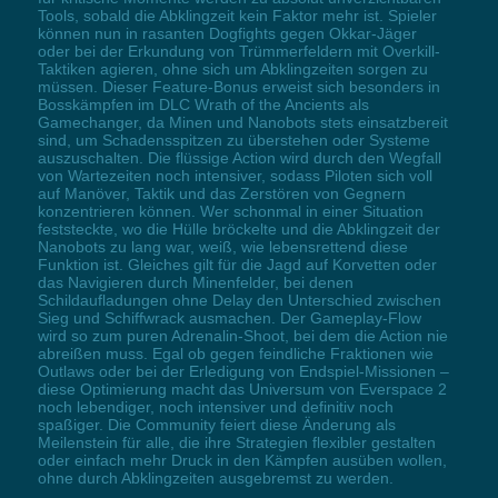
Tools, sobald die Abklingzeit kein Faktor mehr ist. Spieler
können nun in rasanten Dogfights gegen Okkar-Jäger
oder bei der Erkundung von Trümmerfeldern mit Overkill-
Taktiken agieren, ohne sich um Abklingzeiten sorgen zu
müssen. Dieser Feature-Bonus erweist sich besonders in
Bosskämpfen im DLC Wrath of the Ancients als
Gamechanger, da Minen und Nanobots stets einsatzbereit
sind, um Schadensspitzen zu überstehen oder Systeme
auszuschalten. Die flüssige Action wird durch den Wegfall
von Wartezeiten noch intensiver, sodass Piloten sich voll
auf Manöver, Taktik und das Zerstören von Gegnern
konzentrieren können. Wer schonmal in einer Situation
feststeckte, wo die Hülle bröckelte und die Abklingzeit der
Nanobots zu lang war, weiß, wie lebensrettend diese
Funktion ist. Gleiches gilt für die Jagd auf Korvetten oder
das Navigieren durch Minenfelder, bei denen
Schildaufladungen ohne Delay den Unterschied zwischen
Sieg und Schiffwrack ausmachen. Der Gameplay-Flow
wird so zum puren Adrenalin-Shoot, bei dem die Action nie
abreißen muss. Egal ob gegen feindliche Fraktionen wie
Outlaws oder bei der Erledigung von Endspiel-Missionen –
diese Optimierung macht das Universum von Everspace 2
noch lebendiger, noch intensiver und definitiv noch
spaßiger. Die Community feiert diese Änderung als
Meilenstein für alle, die ihre Strategien flexibler gestalten
oder einfach mehr Druck in den Kämpfen ausüben wollen,
ohne durch Abklingzeiten ausgebremst zu werden.