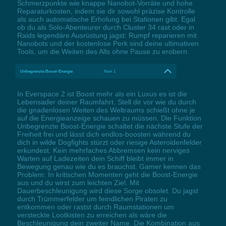
Schmerzpunkte wie knappe Nanobot-Vorräte und hohe
Reparaturkosten, indem sie dir sowohl präzise Kontrolle
als auch automatische Erholung bei Stationen gibt. Egal
ob du als Solo-Abenteurer durch Cluster 34 rast oder in
Raids legendäre Ausrüstung jagst: Rumpf reparieren mit
Nanobots und der kostenlose Perk sind deine ultimativen
Tools, um die Weiten des Alls ohne Pause zu erobern.
Unbegrenzte Boost-Energie
Num 1
In Everspace 2 ist Boost mehr als ein Luxus es ist die
Lebensader deiner Raumfahrt. Stell dir vor wie du durch
die gnadenlosen Weiten des Weltraums schießt ohne je
auf die Energieanzeige schauen zu müssen. Die Funktion
Unbegrenzte Boost-Energie schaltet die nächste Stufe der
Freiheit frei und lässt dich endlos-boosten während du
dich in wilde Dogfights stürzt oder riesige Asteroidenfelder
erkundest. Kein mehrfaches Abbremsen kein nerviges
Warten auf Ladezeiten dein Schiff bleibt immer in
Bewegung genau wie du es brauchst. Gamer kennen das
Problem: In kritischen Momenten geht die Boost-Energie
aus und du wirst zum leichten Ziel. Mit
Dauerbeschleunigung wird diese Sorge obsolet. Du jagst
durch Trümmerfelder um feindlichen Piraten zu
entkommen oder rastst durch Raumstationen um
versteckte Lootkisten zu erreichen als wäre die
Beschleunigung dein zweiter Name. Die Kombination aus