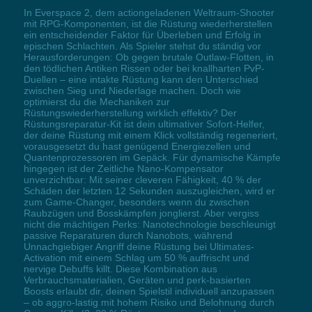
In Everspace 2, dem actiongeladenen Weltraum-Shooter
mit RPG-Komponenten, ist die Rüstung wiederherstellen
ein entscheidender Faktor für Überleben und Erfolg in
epischen Schlachten. Als Spieler stehst du ständig vor
Herausforderungen: Ob gegen brutale Outlaw-Flotten, in
den tödlichen Antiken Rissen oder bei knallharten PvP-
Duellen – eine intakte Rüstung kann den Unterschied
zwischen Sieg und Niederlage machen. Doch wie
optimierst du die Mechaniken zur
Rüstungswiederherstellung wirklich effektiv? Der
Rüstungsreparatur-Kit ist dein ultimativer Sofort-Helfer,
der deine Rüstung mit einem Klick vollständig regeneriert,
vorausgesetzt du hast genügend Energiezellen und
Quantenprozessoren im Gepäck. Für dynamische Kämpfe
hingegen ist der Zeitliche Nano-Kompensator
unverzichtbar: Mit seiner cleveren Fähigkeit, 40 % der
Schäden der letzten 12 Sekunden auszugleichen, wird er
zum Game-Changer, besonders wenn du zwischen
Raubzügen und Bosskämpfen jonglierst. Aber vergiss
nicht die mächtigen Perks: Nanotechnologie beschleunigt
passive Reparaturen durch Nanobots, während
Unnachgiebiger Angriff deine Rüstung bei Ultimates-
Activation mit einem Schlag um 50 % auffrischt und
nervige Debuffs killt. Diese Kombination aus
Verbrauchsmaterialien, Geräten und perk-basierten
Boosts erlaubt dir, deinen Spielstil individuell anzupassen
– ob aggro-lastig mit hohem Risiko und Belohnung durch