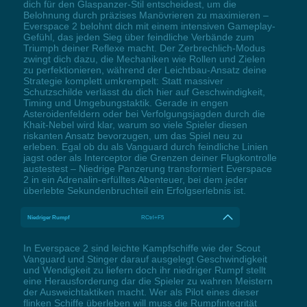
dich für den Glaspanzer-Stil entscheidest, um die
Belohnung durch präzises Manövrieren zu maximieren –
Everspace 2 belohnt dich mit einem intensiven Gameplay-
Gefühl, das jeden Sieg über feindliche Verbände zum
Triumph deiner Reflexe macht. Der Zerbrechlich-Modus
zwingt dich dazu, die Mechaniken wie Rollen und Zielen
zu perfektionieren, während der Leichtbau-Ansatz deine
Strategie komplett umkrempelt: Statt massiver
Schutzschilde verlässt du dich hier auf Geschwindigkeit,
Timing und Umgebungstaktik. Gerade in engen
Asteroidenfeldern oder bei Verfolgungsjagden durch die
Khait-Nebel wird klar, warum so viele Spieler diesen
riskanten Ansatz bevorzugen, um das Spiel neu zu
erleben. Egal ob du als Vanguard durch feindliche Linien
jagst oder als Interceptor die Grenzen deiner Flugkontrolle
austestest – Niedrige Panzerung transformiert Everspace
2 in ein Adrenalin-erfülltes Abenteuer, bei dem jeder
überlebte Sekundenbruchteil ein Erfolgserlebnis ist.
Niedriger Rumpf
RCtrl+F5
In Everspace 2 sind leichte Kampfschiffe wie der Scout
Vanguard und Stinger darauf ausgelegt Geschwindigkeit
und Wendigkeit zu liefern doch ihr niedriger Rumpf stellt
eine Herausforderung dar die Spieler zu wahren Meistern
der Ausweichtaktiken macht. Wer als Pilot eines dieser
flinken Schiffe überleben will muss die Rumpfintegrität