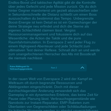
Endlos-Boost und taktischer Agilität gibt dir die Kontrolle
über jedes Gefecht und jede Mission zurück. Ob du dich
hinter Gegner manövrierst um gezielt abzuschießen oder
in Sekundenschnelle die Distanz schließt um einen Boss
auszuschalten du bestimmst das Tempo. Unbegrenzte
Boost-Energie ist kein Detail es ist ein Gamechanger der
deine Strategie neu erfindet und dich die Sterne als
eigenes Schlachtfeld claimen lässt. Vergiss
Ressourcenmanagement und fokussiere dich auf das
Wesentliche: die Action die Taktik und die pure
Raumfahrtsimulation. In Everspace 2 wird jeder Flug zu
einem Highspeed-Abenteuer und jede Schlacht zum
ultimativen Test deiner Reflexe. Schnall dich an und werde
zum unangefochtenen Herrscher des Alls mit Boostkraft
die niemals nachlässt.
Keine Abklingzeit für
Num 2
Verbrauchsgegenstände
In der rauen Welt von Everspace 2 wird der Kampf im
Weltraum oft durch begrenzte Ressourcen und
Abklingzeiten eingeschränkt. Doch mit dieser
durchschlagenden Änderung verwandelt sich das
Gameplay in ein dynamisches Erlebnis, das keine Zeit für
Pause oder Planung lässt. Verbrauchsgegenstände wie
Nanobots zur Instant-Reparatur, EMP-Raketen zum
Überlasten von Gegnerschilden oder Schildaufladungen
für kritische Momente werden zu absolut unverzichtbaren