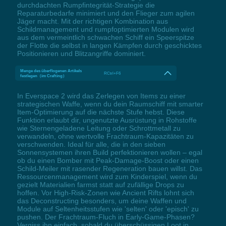
durchdachten Rumpfintegrität-Strategie die
Reparaturbedarfe minimiert und den Flieger zum agilen
Jäger macht. Mit der richtigen Kombination aus
Schildmanagement und rumpfoptimierten Modulen wird
aus dem vermeintlich schwachen Schiff ein Speerspitze
der Flotte die selbst in langen Kämpfen durch geschicktes
Positionieren und Blitzangriffe dominiert.
Menge des überflogenen Artikels
RCtrl+F6
festlegen（im Crafting）
In Everspace 2 wird das Zerlegen von Items zu einer
strategischen Waffe, wenn du dein Raumschiff mit smarter
Item-Optimierung auf die nächste Stufe hebst. Diese
Funktion erlaubt dir, ungenutzte Ausrüstung in Rohstoffe
wie Sternengeladene Leitung oder Schrottmetall zu
verwandeln, ohne wertvolle Frachtraum-Kapazitäten zu
verschwenden. Ideal für alle, die in den sieben
Sonnensystemen ihren Build perfektionieren wollen – egal
ob du einen Bomber mit Peak-Damage-Boost oder einen
Schild-Meiler mit rasender Regeneration bauen willst. Das
Ressourcenmanagement wird zum Kinderspiel, wenn du
gezielt Materialien farmst statt auf zufällige Drops zu
hoffen. Vor High-Risk-Zonen wie Ancient Rifts lohnt sich
das Deconstructing besonders, um deine Waffen und
Module auf Seltenheitsstufen wie 'selten' oder 'episch' zu
pushen. Der Frachtraum-Fluch in Early-Game-Phasen?
Vergiss ihn einfach, sobald du überschüssigen Loot in