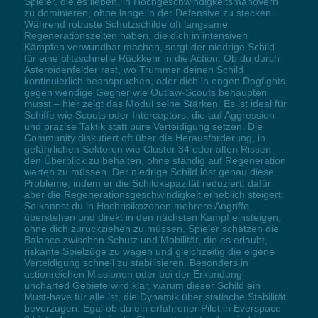
Spieler, die es lieben, in Hochgeschwindigkeitsmanövern
zu dominieren, ohne lange in der Defensive zu stecken.
Während robuste Schutzschilde oft langsame
Regenerationszeiten haben, die dich in intensiven
Kämpfen verwundbar machen, sorgt der niedrige Schild
für eine blitzschnelle Rückkehr in die Action. Ob du durch
Asteroidenfelder rast, wo Trümmer deinen Schild
kontinuierlich beanspruchen, oder dich in engen Dogfights
gegen wendige Gegner wie Outlaw-Scouts behaupten
musst – hier zeigt das Modul seine Stärken. Es ist ideal für
Schiffe wie Scouts oder Interceptors, die auf Aggression
und präzise Taktik statt pure Verteidigung setzen. Die
Community diskutiert oft über die Herausforderung, in
gefährlichen Sektoren wie Cluster 34 oder alten Rissen
den Überblick zu behalten, ohne ständig auf Regeneration
warten zu müssen. Der niedrige Schild löst genau diese
Probleme, indem er die Schildkapazität reduziert, dafür
aber die Regenerationsgeschwindigkeit erheblich steigert.
So kannst du in Hochrisikozonen mehrere Angriffe
überstehen und direkt in den nächsten Kampf einsteigen,
ohne dich zurückziehen zu müssen. Spieler schätzen die
Balance zwischen Schutz und Mobilität, die es erlaubt,
riskante Spielzüge zu wagen und gleichzeitig die eigene
Verteidigung schnell zu stabilisieren. Besonders in
actionreichen Missionen oder bei der Erkundung
uncharted Gebiete wird klar, warum dieser Schild ein
Must-have für alle ist, die Dynamik über statische Stabilität
bevorzugen. Egal ob du ein erfahrener Pilot in Everspace