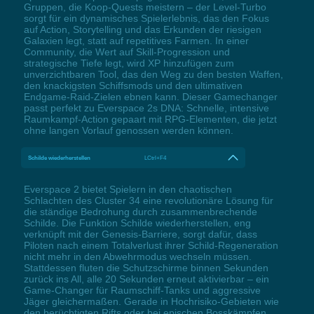
Gruppen, die Koop-Quests meistern – der Level-Turbo
sorgt für ein dynamisches Spielerlebnis, das den Fokus
auf Action, Storytelling und das Erkunden der riesigen
Galaxien legt, statt auf repetitives Farmen. In einer
Community, die Wert auf Skill-Progression und
strategische Tiefe legt, wird XP hinzufügen zum
unverzichtbaren Tool, das den Weg zu den besten Waffen,
den knackigsten Schiffsmods und den ultimativen
Endgame-Raid-Zielen ebnen kann. Dieser Gamechanger
passt perfekt zu Everspace 2s DNA: Schnelle, intensive
Raumkampf-Action gepaart mit RPG-Elementen, die jetzt
ohne langen Vorlauf genossen werden können.
Schilde wiederherstellen
LCtrl+F4
Everspace 2 bietet Spielern in den chaotischen
Schlachten des Cluster 34 eine revolutionäre Lösung für
die ständige Bedrohung durch zusammenbrechende
Schilde. Die Funktion Schilde wiederherstellen, eng
verknüpft mit der Genesis-Barriere, sorgt dafür, dass
Piloten nach einem Totalverlust ihrer Schild-Regeneration
nicht mehr in den Abwehrmodus wechseln müssen.
Stattdessen fluten die Schutzschirme binnen Sekunden
zurück ins All, alle 20 Sekunden erneut aktivierbar – ein
Game-Changer für Raumschiff-Tanks und aggressive
Jäger gleichermaßen. Gerade in Hochrisiko-Gebieten wie
den berüchtigten Rifts oder bei epischen Bosskämpfen