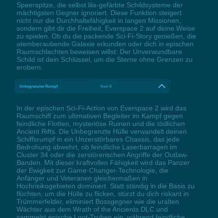
Speerspitze, die selbst lila-gefärbte Schildsysteme der
mächtigsten Gegner ignoriert. Diese Funktion steigert
nicht nur die Durchhaltefähigkeit in langen Missionen,
sondern gibt dir die Freiheit, Everspace 2 auf deine Weise
zu spielen. Ob du die packende Sci-Fi-Story genießen, die
atemberaubende Galaxie erkunden oder dich in epischen
Raumschlachten beweisen willst: Der Unverwundbare
Schild ist dein Schlüssel, um die Sterne ohne Grenzen zu
erobern.
Unbegrenzter Rumpf
Num 8
In der epischen Sci-Fi-Action von Everspace 2 wird das
Raumschiff zum ultimativen Begleiter im Kampf gegen
feindliche Flotten, mysteriöse Ruinen und die tödlichen
Ancient Rifts. Die Unbegrenzte Hülle verwandelt deinen
Schiffsrumpf in ein Unzerstörbares Chassis, das jede
Bedrohung abwehrt, ob feindliche Laserbarragen im
Cluster 34 oder die zerstörerischen Angriffe der Outlaw-
Banden. Mit dieser kraftvollen Fähigkeit wird das Panzer
der Ewigkeit zur Game-Changer-Technologie, die
Anfänger und Veteranen gleichermaßen in
Hochrisikogebieten dominiert. Statt ständig in die Basis zu
flüchten, um die Hülle zu flicken, stürzt du dich riskant in
Trümmerfelder, eliminiert Bossgegner wie die uralten
Wächter aus dem Wrath of the Ancients DLC und
sammelst epische Loot-Truhen ein, während feindliche