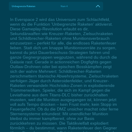
Unbegrenzte Raketen
Num 4
In Everspace 2 wird das Universum zum Schlachtfeld,
wenn du die Funktion 'Unbegrenzte Raketen' aktivierst.
Diese Gameplay-Revolution erlaubt es dir,
Sekundärwaffen wie Kreuzer-Raketen, Zielsuchraketen
und Schildbrecher-Raketen ohne Munitionsverbrauch
einzusetzen – perfekt für alle, die endloses Raketenfeuer
lieben. Statt dich um knappe Munitionsvorräte zu sorgen,
kannst du jetzt Dauerbeschuss-Strategien fahren und
ganze Gegnergruppen wegputzen, während du durch die
Galaxie rast. Gerade in actionreichen Dogfights gegen
Outlaw-Drohnen oder bei epischen Bosskämpfen zeigt
sich der wahre Mehrwert: Schildbrecher-Raketen
zerschmettern titanische Abwehrsysteme, Zielsuchraketen
verfolgen Jäger durch Asteroidenfelder, und Kreuzer-
Raketen verwandeln Hochrisiko-Zonen in explodierende
Trümmerwolken. Spieler, die sich im Kampf gegen die
Leviathane aus dem Titans-DLC bisher zurückhalten
mussten, weil die Munition ausgegangen ist, können jetzt
voll aufs Tempo drücken – kein Frust mehr, kein Stopp im
Feuergefecht. Ob du die DMZ unsicher machst oder ferne
Sternensysteme erkundest: Mit unendlicher Munition
bleibst du immer kampfbereit, ohne zur Basis
zurückkehren zu müssen. Die Taktikvielfalt explodiert
förmlich – du bestimmst, wann Raketenfeuer den Gegner