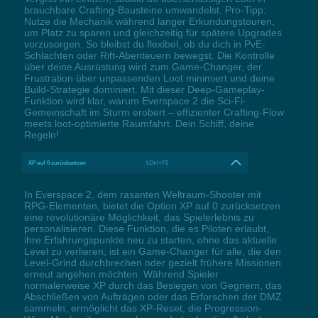
brauchbare Crafting-Bausteine umwandelst. Pro-Tipp:
Nutze die Mechanik während langer Erkundungstouren,
um Platz zu sparen und gleichzeitig für spätere Upgrades
vorzusorgen. So bleibst du flexibel, ob du dich in PvE-
Schlachten oder Rift-Abenteuern bewegst. Die Kontrolle
über deine Ausrüstung wird zum Game-Changer, der
Frustration über unpassenden Loot minimiert und deine
Build-Strategie dominiert. Mit dieser Deep-Gameplay-
Funktion wird klar, warum Everspace 2 die Sci-Fi-
Gemeinschaft im Sturm erobert – effizienter Crafting-Flow
meets loot-optimierte Raumfahrt. Dein Schiff, deine
Regeln!
XP auf 0 zurücksetzen
LCtrl+F5
In Everspace 2, dem rasanten Weltraum-Shooter mit
RPG-Elementen, bietet die Option XP auf 0 zurücksetzen
eine revolutionäre Möglichkeit, das Spielerlebnis zu
personalisieren. Diese Funktion, die es Piloten erlaubt,
ihre Erfahrungspunkte neu zu starten, ohne das aktuelle
Level zu verlieren, ist ein Game-Changer für alle, die den
Level-Grind durchbrechen oder gezielt frühere Missionen
erneut angehen möchten. Während Spieler
normalerweise XP durch das Besiegen von Gegnern, das
Abschließen von Aufträgen oder das Erforschen der DMZ
sammeln, ermöglicht das XP-Reset, die Progression-