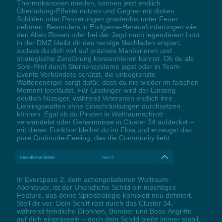
Thermokanonen mieden, können jetzt endlich
Überladung-Effekte nutzen und Gegner mit dicken
Schilden oder Panzerungen gnadenlos unter Feuer
nehmen. Besonders in Endgame-Herausforderungen wie
den Alten Rissen oder bei der Jagd nach legendärem Loot
in der DMZ bleibt dir das nervige Nachladen erspart,
sodass du dich voll auf präzises Manövrieren und
strategische Zerstörung konzentrieren kannst. Ob du als
Solo-Pilot durch Sternensysteme jagst oder in Team-
Events Verbündete schützt, die unbegrenzte
Waffenenergie sorgt dafür, dass du nie wieder im falschen
Moment leerläufst. Für Einsteiger wird der Einstieg
deutlich flüssiger, während Veteranen endlich ihre
Lieblingswaffen ohne Einschränkungen durchsetzen
können. Egal ob du Piraten in Weltraumschrott
verwandelst oder Geheimnisse in Cluster 34 aufdeckst –
mit dieser Funktion bleibst du im Flow und erzeugst das
pure Godmode-Feeling, das die Community liebt.
Unendlicher Schild
Num 6
In Everspace 2, dem actiongeladenen Weltraum-
Abenteuer, ist der Unendliche Schild ein mächtiges
Feature, das deine Spielstrategie komplett neu definiert.
Stell dir vor: Dein Schiff rast durch das Cluster 34,
während feindliche Drohnen, Bomber und Boss-Angriffe
auf dich einprasseln – doch dein Schild bleibt immer stabil,