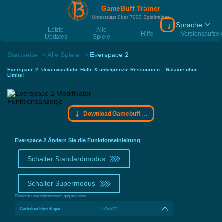
GameBuff Trainer
Unterstützt über 7000 Spieltrainer
Sprache
Download Gamebu
Letzte
Alle
Hilfe
Versionsaufze
Updates
Spiele
Startseite
Alle Spiele
Everspace 2
Everspace 2: Unverwüstliche Hülle & unbegrenzte Ressourcen – Galaxie ohne
Limits!
Download Gamebuff Trainer
Everspace 2 Ändern Sie die Funktionseinleitung
Schalter Standardmodus
Schalter Supermodus
Plattform unterstützen:
steam,gog,ms-store
Guthaben hinzufügen
LCtrl+F2