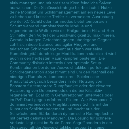
aktiv managen und mit präzisem Kiten feindliche Salven
ausweichen. Die Schlüsselstrategie hierbei lautet: Nutze
deine Mobilität um Schildmanagement auf ein neues Level
zu heben und kritische Treffer zu vermeiden. Ausrüstung
wie der XC-Schild oder Tarnmodus bietet temporären
Schutz während rumpfstärkende Module und
regenerierende Waffen wie die Railgun beim Hit-and-Run-
Stil helfen den Vorteil der Geschwindigkeit zu maximieren.
Gerade in langen Gefechten gegen überlegene Gegner
zahlt sich diese Balance aus agiler Fliegerei und
taktischem Schildmanagement aus denn wer seine
Rumpfintegrität durch kluge Modifikationen stabilisiert wird
auch in den heißesten Raumkämpfen bestehen. Die
Community diskutiert intensiv über optimale Setup-
Kombinationen bei denen Ausweichtaktiken perfekt auf die
Schildregeneration abgestimmt sind um den Nachteil des
niedrigen Rumpfs zu kompensieren. Spielerische
Kreativität zeigt sich besonders in der Nutzung von
Boostern für temporäre Rumpfpunkte oder der cleveren
Platzierung von Defensivmodulen die bei Kills aktiv
regenerieren. Egal ob in Gefahrenzonen unterwegs oder
im PvP-Duell gegen erfahrene Piloten: Wer Everspace 2
dominiert verbindet die Fragilität seines Schiffs mit der
Kunst des Schildmanagement und macht aus der
Schwäche eine Stärke durch dynamische Raumgefechte
mit perfekt getimten Manövern. Die Lösung für schnelle
Verluste liegt nicht im Brute-Force-Angriff sondern in der
Meisterschaft der Ausweichtaktiken gepaart mit einer