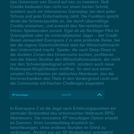
das Universum von Grund auf neu zu meistern. Null-
Credits bedeuten hier nicht nur einen harten Schnitt,
sondern auch ein intensiveres Gameplay, bei dem jeder
Schuss und jede Entscheidung zählt. Die Funktion spricht
direkt die Schmerzpunkte an, die durch übermäßige
Credits entstehen, und erweckt den Nervenkitzel der
frühen Spielstunden zurück. Egal ob als flüchtiger Pilot im
Grenzgebiet oder als minimalistischer Jäger – der Credit-
Reset verwandelt Everspace 2 in eine prüfende Reise, bei
der die eigene Geschicklichkeit statt der Wirtschaftsmacht
den Unterschied macht. Spieler, die nach Deep-Dives in
die dunklen Zonen des Universums suchen, profitieren
von der klaren Struktur des Wirtschaftsneustarts, der nicht
nur den Schwierigkeitsgrad erhöht, sondern auch neue
Rollenspiel-Möglichkeiten eröffnet. So wird aus einem
simplen Durchstarten ein taktisches Abenteuer, das die
Kernmechaniken des Titels in den Vordergrund rückt und
die Community mit frischen Challenges begeistert.
XP hinzufügen
LCtrl+F3
In Everspace 2 ist die Jagd nach Erfahrungspunkten ein
zentraler Bestandteil des actionreichen Weltraum-RPG-
Abenteuers. Die innovative XP hinzufügen Option erlaubt
es Gamern, ihren Levelaufstieg drastisch zu
beschleunigen, ohne endlose Stunden im Grind zu
verbringen. Ähnlich wie ein XP-Multiplikator ermöglicht