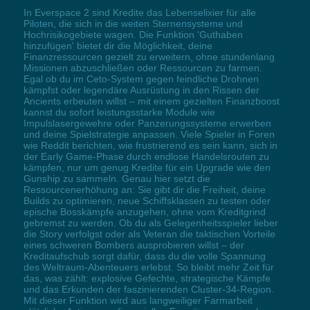
In Everspace 2 sind Kredite das Lebenselixier für alle
Piloten, die sich in die weiten Sternensysteme und
Hochrisikogebiete wagen. Die Funktion 'Guthaben
hinzufügen' bietet dir die Möglichkeit, deine
Finanzressourcen gezielt zu erweitern, ohne stundenlang
Missionen abzuschließen oder Ressourcen zu farmen.
Egal ob du im Ceto-System gegen feindliche Drohnen
kämpfst oder legendäre Ausrüstung in den Rissen der
Ancients erbeuten willst – mit einem gezielten Finanzboost
kannst du sofort leistungsstarke Module wie
Impulslasergewehre oder Panzerungssysteme erwerben
und deine Spielstrategie anpassen. Viele Spieler in Foren
wie Reddit berichten, wie frustrierend es sein kann, sich in
der Early Game-Phase durch endlose Handelsrouten zu
kämpfen, nur um genug Kredite für ein Upgrade wie den
Gunship zu sammeln. Genau hier setzt die
Ressourcenerhöhung an: Sie gibt dir die Freiheit, deine
Builds zu optimieren, neue Schiffsklassen zu testen oder
epische Bosskämpfe anzugehen, ohne vom Kreditgrind
gebremst zu werden. Ob du als Gelegenheitsspieler lieber
die Story verfolgst oder als Veteran die taktischen Vorteile
eines schweren Bombers ausprobieren willst – der
Kreditaufschub sorgt dafür, dass du die volle Spannung
des Weltraum-Abenteuers erlebst. So bleibt mehr Zeit für
das, was zählt: explosive Gefechte, strategische Kämpfe
und das Erkunden der faszinierenden Cluster-34-Region.
Mit dieser Funktion wird aus langweiliger Farmarbeit