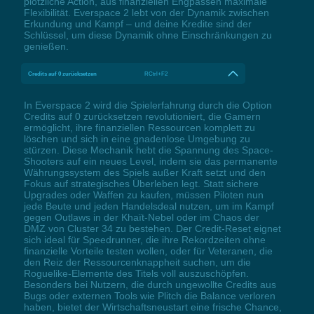
plötzliche Action, aus finanziellen Engpässen maximale
Flexibilität. Everspace 2 lebt von der Dynamik zwischen
Erkundung und Kampf – und deine Kredite sind der
Schlüssel, um diese Dynamik ohne Einschränkungen zu
genießen.
Credits auf 0 zurücksetzen
RCtrl+F2
In Everspace 2 wird die Spielerfahrung durch die Option
Credits auf 0 zurücksetzen revolutioniert, die Gamern
ermöglicht, ihre finanziellen Ressourcen komplett zu
löschen und sich in eine gnadenlose Umgebung zu
stürzen. Diese Mechanik hebt die Spannung des Space-
Shooters auf ein neues Level, indem sie das permanente
Währungssystem des Spiels außer Kraft setzt und den
Fokus auf strategisches Überleben legt. Statt sichere
Upgrades oder Waffen zu kaufen, müssen Piloten nun
jede Beute und jeden Handelsdeal nutzen, um im Kampf
gegen Outlaws in der Khaït-Nebel oder im Chaos der
DMZ von Cluster 34 zu bestehen. Der Credit-Reset eignet
sich ideal für Speedrunner, die ihre Rekordzeiten ohne
finanzielle Vorteile testen wollen, oder für Veteranen, die
den Reiz der Ressourcenknappheit suchen, um die
Roguelike-Elemente des Titels voll auszuschöpfen.
Besonders bei Nutzern, die durch ungewollte Credits aus
Bugs oder externen Tools wie Plitch die Balance verloren
haben, bietet der Wirtschaftsneustart eine frische Chance,