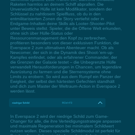
Raketen harmlos an deinem Schiff abprallen. Die
Unverwüstliche Hülle ist kein Modifikator, sondern der
Schlüssel zu nahtlosem Spielfluss, ob du in den
entmilitarisierten Zonen die Story vertiefst oder in
Endgame-Inhalten deine Skills als Looter-Shooter-Pilot
unter Beweis stellst. Spieler, die die Offene Welt erkunden,
ohne sich über Hülle-Status oder
Ressourcenmanagement den Kopf zu zerbrechen,
profitieren besonders von dieser exklusiven Funktion, die
Everspace 2 zum ultimativen Abenteuer macht. Ob als
Newcomer, der sich in die Dynamik des Shoot-'em-up-
Kampfes einfindet, oder als erfahrener Commander, der
die Grenzen der Galaxie testet – die Unbegrenzte Hülle
verwandelt Herausforderungen in Chancen, um legendäre
Ausrüstung zu farmen und die Sternensysteme ohne
Limits zu erobern. So wird aus dem Rumpf ein Panzer der
Ewigkeit, der selbst den härtesten Gefechten standhält
und dich zum Master der Weltraum-Action in Everspace 2
werden lässt.
niedriger Schild
RCtrl+F3
In Everspace 2 wird der niedrige Schild zum Game-
Changer für alle, die ihre Verteidigungsstrategie anpassen
und maximale Regeneration bei minimalem Schildwert
nutzen wollen. Dieses spezielle Schildmodul ist perfekt für