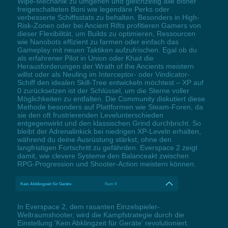
Wipe-Mechanik zu umgehen und gleichzeitig alle bisher
freigeschalteten Boni wie legendäre Perks oder
verbesserte Schiffsstats zu behalten. Besonders in High-
Risk-Zonen oder bei Ancient Rifts profitieren Gamers von
dieser Flexibilität, um Builds zu optimieren, Ressourcen
wie Nanobots effizient zu farmen oder einfach das
Gameplay mit neuen Taktiken aufzufrischen. Egal ob du
als erfahrener Pilot in Union oder Khait die
Herausforderungen der Wrath of the Ancients meistern
willst oder als Neuling im Interceptor- oder Vindicator-
Schiff den idealen Skill-Tree entwickeln möchtest – XP auf
0 zurücksetzen ist der Schlüssel, um die Sterne voller
Möglichkeiten zu entfalten. Die Community diskutiert diese
Methode besonders auf Plattformen wie Steam-Foren, da
sie den oft frustrierenden Levelunterschieden
entgegenwirkt und den klassischen Grind durchbricht. So
bleibt der Adrenalinkick bei niedrigen XP-Leveln erhalten,
während du deine Ausrüstung stärkst, ohne den
langfristigen Fortschritt zu gefährden. Everspace 2 zeigt
damit, wie clevere Systeme den Balanceakt zwischen
RPG-Progression und Shooter-Action meistern können.
Kein Abklingzeit für Geräte
Num 9
In Everspace 2, dem rasanten Einzelspieler-
Weltraumshooter, wird die Kampfstrategie durch die
Einstellung 'Kein Abklingzeit für Geräte' revolutioniert.