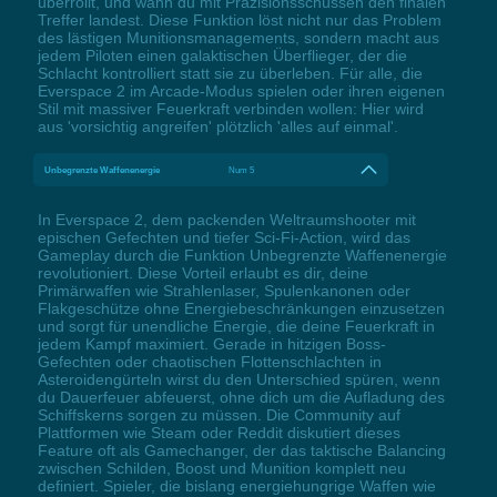
überrollt, und wann du mit Präzisionsschüssen den finalen
Treffer landest. Diese Funktion löst nicht nur das Problem
des lästigen Munitionsmanagements, sondern macht aus
jedem Piloten einen galaktischen Überflieger, der die
Schlacht kontrolliert statt sie zu überleben. Für alle, die
Everspace 2 im Arcade-Modus spielen oder ihren eigenen
Stil mit massiver Feuerkraft verbinden wollen: Hier wird
aus 'vorsichtig angreifen' plötzlich 'alles auf einmal'.
Unbegrenzte Waffenenergie
Num 5
In Everspace 2, dem packenden Weltraumshooter mit
epischen Gefechten und tiefer Sci-Fi-Action, wird das
Gameplay durch die Funktion Unbegrenzte Waffenenergie
revolutioniert. Diese Vorteil erlaubt es dir, deine
Primärwaffen wie Strahlenlaser, Spulenkanonen oder
Flakgeschütze ohne Energiebeschränkungen einzusetzen
und sorgt für unendliche Energie, die deine Feuerkraft in
jedem Kampf maximiert. Gerade in hitzigen Boss-
Gefechten oder chaotischen Flottenschlachten in
Asteroidengürteln wirst du den Unterschied spüren, wenn
du Dauerfeuer abfeuerst, ohne dich um die Aufladung des
Schiffskerns sorgen zu müssen. Die Community auf
Plattformen wie Steam oder Reddit diskutiert dieses
Feature oft als Gamechanger, der das taktische Balancing
zwischen Schilden, Boost und Munition komplett neu
definiert. Spieler, die bislang energiehungrige Waffen wie