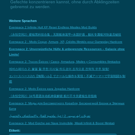
Gefechte konzentrieren kannst, ohne durch Abklingzeiten
gebremst zu werden.
Weitere Sprachen
Everspace 2 Infinite Hull XP Reset Endless Missiles Mod Builds
《永恒空间2》硬核黑科技合集：无限船体装甲+永固护盾，舰长专属银河快递员秘技
Everspace 2 : Mods Coque, Armure, XP, Crédits Illimités pour Gameplay Hardcore
Everspace 2: Unverwüstliche Hülle & unbegrenzte Ressourcen – Galaxie ohne
Limits!
Everspace 2: Trucos Épicos | Casco, Armadura, Misiles y Consumibles Ilimitados
에버스페이스 2: 불멸 헐·무한 미사일·하드코어 조작으로 전략적 우주 탐험!
エバースペース2の【無限ハル】でクールな操作を実現！不滅アーマーで宇宙戦闘を制
覇
Everspace 2: Mods Épicos para Jogadas Hardcore
《永恒空间2》34号星团永动机神装解锁 航行不卡关硬核生存指南
Everspace 2: Моды для Бессмертного Корабля, Бесконечной Брони и Эпичных
Битв
تعديلات إيفرسبيس 2 | حيل ملحمية للقتال والاستكشاف والتحصيل
Everspace 2: Mod Epiche per Nave Invincibile, Missili Infiniti & Boost Illimitati
Etikett: