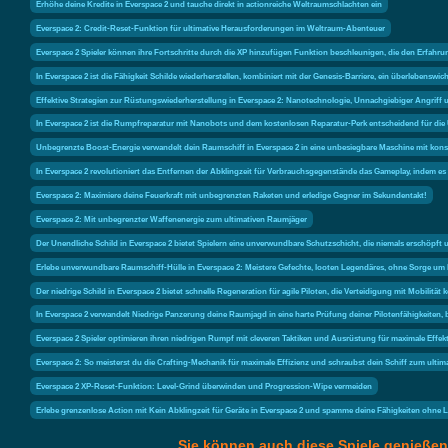
Erhöhe deine Kredite in Everspace 2 und tauche direkt in actionreiche Weltraumschlachten ein
Everspace 2: Credit-Reset-Funktion für ultimative Herausforderungen im Weltraum-Abenteuer
Everspace 2 Spieler können ihre Fortschritte durch die XP hinzufügen Funktion beschleunigen, die den Erfahrun
In Everspace 2 ist die Fähigkeit Schilde wiederherstellen, kombiniert mit der Genesis-Barriere, ein überlebensw
Effektive Strategien zur Rüstungswiederherstellung in Everspace 2: Nanotechnologie, Unnachgiebiger Angriff
In Everspace 2 ist die Rumpfreparatur mit Nanobots und dem kostenlosen Reparatur-Perk entscheidend für di
Unbegrenzte Boost-Energie verwandelt dein Raumschiff in Everspace 2 in eine unbesiegbare Maschine mit kon
In Everspace 2 revolutioniert das Entfernen der Abklingzeit für Verbrauchsgegenstände das Gameplay, indem 
Everspace 2: Maximiere deine Feuerkraft mit unbegrenzten Raketen und erledige Gegner im Sekundentakt!
Everspace 2: Mit unbegrenzter Waffenenergie zum ultimativen Raumjäger
Der Unendliche Schild in Everspace 2 bietet Spielern eine unverwundbare Schutzschicht, die niemals erschöpft
Erlebe unverwundbare Raumschiff-Hülle in Everspace 2: Meistere Gefechte, looten Legendäres, ohne Sorge um
Der niedrige Schild in Everspace 2 bietet schnelle Regeneration für agile Piloten, die Verteidigung mit Mobilitä
In Everspace 2 verwandelt Niedrige Panzerung deine Raumjagd in eine harte Prüfung deiner Pilotenfähigkeiten,
Everspace 2 Spieler optimieren ihren niedrigen Rumpf mit cleveren Taktiken und Ausrüstung für maximale Effek
Everspace 2: So meisterst du die Crafting-Mechanik für maximale Effizienz und schraubst dein Schiff zum ult
Everspace 2 XP-Reset-Funktion: Level-Grind überwinden und Progression-Wipe vermeiden
Erlebe grenzenlose Action mit Kein Abklingzeit für Geräte in Everspace 2 und spamme deine Fähigkeiten ohne L
Sie können auch diese Spiele genießen