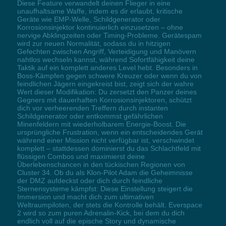
Diese Feature verwandelt deinen Flieger in eine
unaufhaltsame Waffe, indem es dir erlaubt, kritische
Geräte wie EMP-Welle, Schildgenerator oder
Korrosionsinjektor kontinuierlich einzusetzen – ohne
nervige Abklingzeiten oder Timing-Probleme. Gerätespam
wird zur neuen Normalität, sodass du in hitzigen
Gefechten zwischen Angriff, Verteidigung und Manövern
nahtlos wechseln kannst, während Sofortfähigkeit deine
Taktik auf ein komplett anderes Level hebt. Besonders in
Boss-Kämpfen gegen schwere Kreuzer oder wenn du von
feindlichen Jägern eingekreist bist, zeigt sich der wahre
Wert dieser Modifikation: Du zersetzt den Panzer deines
Gegners mit dauerhaften Korrosionsinjektoren, schützt
dich vor verheerenden Treffern durch instanten
Schildgenerator oder entkommst gefährlichen
Minenfeldern mit wiederholbarem Energie-Boost. Die
ursprüngliche Frustration, wenn ein entscheidendes Gerät
während einer Mission nicht verfügbar ist, verschwindet
komplett – stattdessen dominierst du das Schlachtfeld mit
flüssigen Combos und maximierst deine
Überlebenschancen in den tückischen Regionen von
Cluster 34. Ob du als Klon-Pilot Adam die Geheimnisse
der DMZ aufdeckst oder dich durch feindliche
Sternensysteme kämpfst: Diese Einstellung steigert die
Immersion und macht dich zum ultimativen
Weltraumpiloten, der stets die Kontrolle behält. Everspace
2 wird so zum puren Adrenalin-Kick, bei dem du dich
endlich voll auf die epische Story und dynamische