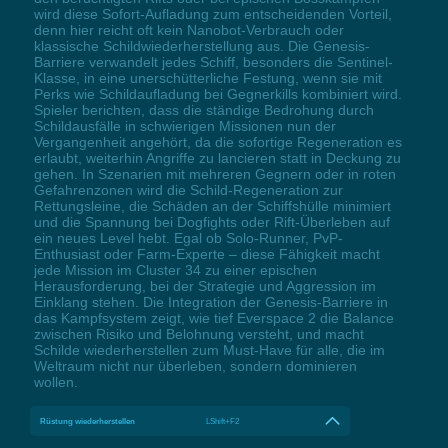
wird diese Sofort-Aufladung zum entscheidenden Vorteil,
denn hier reicht oft kein Nanobot-Verbrauch oder
klassische Schildwiederherstellung aus. Die Genesis-
Barriere verwandelt jedes Schiff, besonders die Sentinel-
Klasse, in eine unerschütterliche Festung, wenn sie mit
Perks wie Schildaufladung bei Gegnerkills kombiniert wird.
Spieler berichten, dass die ständige Bedrohung durch
Schildausfälle in schwierigen Missionen nun der
Vergangenheit angehört, da die sofortige Regeneration es
erlaubt, weiterhin Angriffe zu lancieren statt in Deckung zu
gehen. In Szenarien mit mehreren Gegnern oder in roten
Gefahrenzonen wird die Schild-Regeneration zur
Rettungsleine, die Schäden an der Schiffshülle minimiert
und die Spannung bei Dogfights oder Rift-Überleben auf
ein neues Level hebt. Egal ob Solo-Runner, PvP-
Enthusiast oder Farm-Experte – diese Fähigkeit macht
jede Mission im Cluster 34 zu einer epischen
Herausforderung, bei der Strategie und Aggression im
Einklang stehen. Die Integration der Genesis-Barriere in
das Kampfsystem zeigt, wie tief Everspace 2 die Balance
zwischen Risiko und Belohnung versteht, und macht
Schilde wiederherstellen zum Must-Have für alle, die im
Weltraum nicht nur überleben, sondern dominieren
wollen.
Rüstung wiederherstellen
LShift+F2