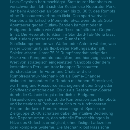
Lava-Geysiren herumschlägst. Statt teurer Nanobots zu
verschwenden, lohnt sich der Kostenlose Reparatur-Perk,
der beim Andocken an Stationen bis zu 30 % des Rumpfs
ohne Ressourcenverbrauch flickt. Das spart wertvolle
Nanobots für kritische Momente, etwa wenn du als Solo-
Abenteurer gegen Outlaw-Banden kämpfst oder in
Endgame-Inhalten wie Antike Risse auf stärkere Gegner
triffst. Die Reparaturfunktion im Standard-Tab-Menü lässt
dich zudem präzise zwischen Rumpf und
Schiffskomponenten wie Waffen oder Antrieb wählen, was
in der Community als flexibelster Rettungsanker gilt.
Spieler wissen: Unter 75 % Rumpfintegrität steigt das
Risiko von Komponentenausfällen, und hier zeigt sich der
Wert von strategisch eingesetzten Nanobots oder dem
kostenlosen Perk, um trotz knapper Ressourcen
durchzustarten. In Foren und Chats wird die
Rumpfreparatur-Mechanik oft als Game-Changer
diskutiert, besonders für Runden mit hohem Stresslevel,
wo Timing und Ressourcenmanagement über Sieg oder
Schiffwrack entscheiden. Ob du als Ressourcen-Sparer
durch die Galaxie fliegst oder dich in Endgame-
Herausforderungen stürzt, die Kombination aus Nanobots
und kostenlosem Perk macht dich zum furchtloseren
Piloten, der keine Kompromisse eingeht. Spieler der
Zielgruppe 20-30 schätzen dabei die intuitive Bedienung
des Reparaturmenüs, das schnelle Entscheidungen in
Hitze des Gefechts ermöglicht, ohne lästige Ladezeiten
oder komplexe Systeme. Die Mechanik löst klassische