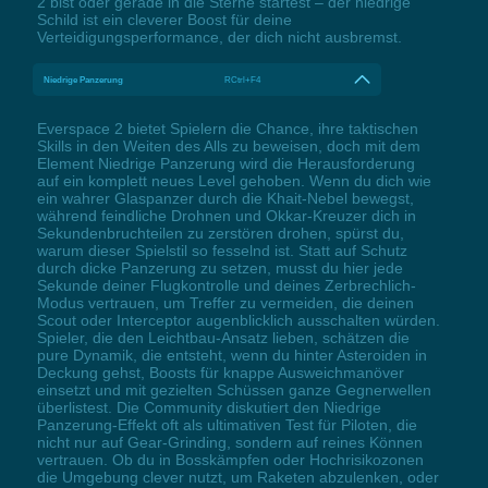
2 bist oder gerade in die Sterne startest – der niedrige
Schild ist ein cleverer Boost für deine
Verteidigungsperformance, der dich nicht ausbremst.
Niedrige Panzerung
RCtrl+F4
Everspace 2 bietet Spielern die Chance, ihre taktischen
Skills in den Weiten des Alls zu beweisen, doch mit dem
Element Niedrige Panzerung wird die Herausforderung
auf ein komplett neues Level gehoben. Wenn du dich wie
ein wahrer Glaspanzer durch die Khait-Nebel bewegst,
während feindliche Drohnen und Okkar-Kreuzer dich in
Sekundenbruchteilen zu zerstören drohen, spürst du,
warum dieser Spielstil so fesselnd ist. Statt auf Schutz
durch dicke Panzerung zu setzen, musst du hier jede
Sekunde deiner Flugkontrolle und deines Zerbrechlich-
Modus vertrauen, um Treffer zu vermeiden, die deinen
Scout oder Interceptor augenblicklich ausschalten würden.
Spieler, die den Leichtbau-Ansatz lieben, schätzen die
pure Dynamik, die entsteht, wenn du hinter Asteroiden in
Deckung gehst, Boosts für knappe Ausweichmanöver
einsetzt und mit gezielten Schüssen ganze Gegnerwellen
überlistest. Die Community diskutiert den Niedrige
Panzerung-Effekt oft als ultimativen Test für Piloten, die
nicht nur auf Gear-Grinding, sondern auf reines Können
vertrauen. Ob du in Bosskämpfen oder Hochrisikozonen
die Umgebung clever nutzt, um Raketen abzulenken, oder