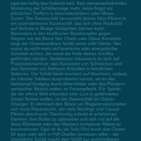
egal wie heftig das Gefecht wird. Kein nervenaufreibendes
Monitoring der Schildanzeige mehr, keine Angst vor
plötzlichen Treffern in Asteroidenfeldern oder Minen-
Zonen. Der Dauerschild verwandelt deinen Klon-Piloten in
ein unzerstörbares Raumschiff, das sich ohne Rücksicht
auf Verluste in Blutige Schlachten stürzen kann.
Besonders in den knallharten Bosskämpfen gegen
Gegner wie die Blood Star Chiefs oder Okkar-Korvettes
zeigt der Unverwundbare Schild seine volle Stärke. Hier
musst du nicht mehr auf kinetische oder energetische
Schäden achten, die sonst die Hülle deines Schiffes
gefährden würden. Stattdessen fokussierst du dich auf
Präzisionsmanöver, das Ausnutzen von Schwächen und
das Sammeln von Aetheum-Kristallen in feindlichen
Sektoren. Der Schild bleibt konstant auf Maximum, sodass
du riskante Taktiken ausprobieren kannst, sei es das
Nahkampf-Dodging durch Minenfelder oder das Plündern
versteckter Wracks mitten im Feuergefecht. Für Spieler,
die die offene Welt erkunden oder Loot in gefährdeten
Zonen farmen wollen, ist der Dauerschild ein Game-
Changer. Er eliminiert den Stress um Regenerationszeiten
und teure Reparaturen, der viele Neulinge und Casual-
Piloten abschreckt. Gleichzeitig erlaubt er erfahrenen
Gamern, ihre Builds zu optimieren und sich voll auf die
Story-Elemente oder das Meistern komplexer Rätsel zu
konzentrieren. Egal ob du als Solo-Pilot durch das Cluster
34 jagst oder dich in PvP-Duellen beweisen willst – der
Unendliche Schild macht dein Schiff zur uneinholbaren