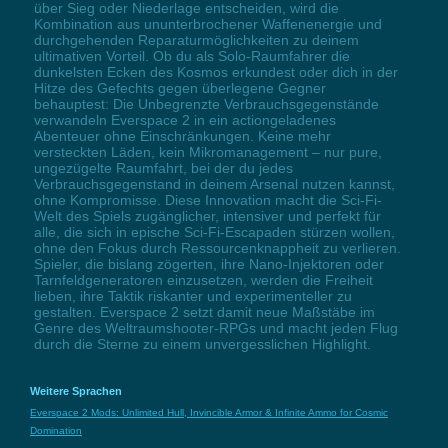
über Sieg oder Niederlage entscheiden, wird die
Kombination aus ununterbrochener Waffenenergie und
durchgehenden Reparaturmöglichkeiten zu deinem
ultimativen Vorteil. Ob du als Solo-Raumfahrer die
dunkelsten Ecken des Kosmos erkundest oder dich in der
Hitze des Gefechts gegen überlegene Gegner
behauptest: Die Unbegrenzte Verbrauchsgegenstände
verwandeln Everspace 2 in ein actiongeladenes
Abenteuer ohne Einschränkungen. Keine mehr
versteckten Läden, kein Mikromanagement – nur pure,
ungezügelte Raumfahrt, bei der du jedes
Verbrauchsgegenstand in deinem Arsenal nutzen kannst,
ohne Kompromisse. Diese Innovation macht die Sci-Fi-
Welt des Spiels zugänglicher, intensiver und perfekt für
alle, die sich in epische Sci-Fi-Escapaden stürzen wollen,
ohne den Fokus durch Ressourcenknappheit zu verlieren.
Spieler, die bislang zögerten, ihre Nano-Injektoren oder
Tarnfeldgeneratoren einzusetzen, werden die Freiheit
lieben, ihre Taktik riskanter und experimenteller zu
gestalten. Everspace 2 setzt damit neue Maßstäbe im
Genre des Weltraumshooter-RPGs und macht jeden Flug
durch die Sterne zu einem unvergesslichen Highlight.
Weitere Sprachen
Everspace 2 Mods: Unlimited Hull, Invincible Armor & Infinite Ammo for Cosmic
Domination