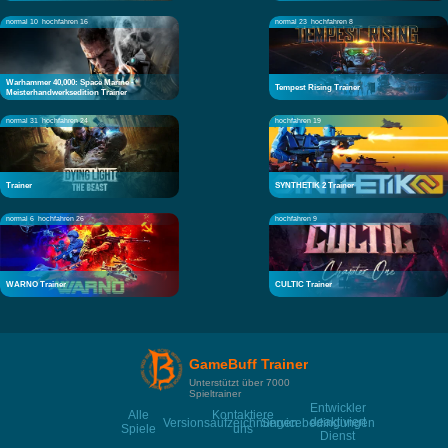
normal 10
hochfahren 16
normal 23
hochfahren 8
Warhammer 40,000: Space Marine -
Tempest Rising Trainer
Meisterhandwerksedition Trainer
normal 31
hochfahren 24
hochfahren 19
Trainer
SYNTHETIK 2 Trainer
normal 6
hochfahren 26
hochfahren 9
WARNO Trainer
CULTIC Trainer
GameBuff Trainer
Unterstützt über 7000
Spieltrainer
Entwickler
Alle
Kontaktiere
deaktiviert
Versionsaufzeichnungen
Servicebedingungen
Spiele
uns
Dienst