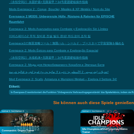
《永恒空间2》永固护盾+无限装甲？34号星团硬核操作指南
Mods Everspace 2 : Coque, Bouclier, Missiles & XP Illimités | Nom du Site
Everspace 2 MODS: Unbegrenzte Hülle, Rüstung & Raketen für EPISCHE
Raumfahrt
Everspace 2: Mods Avanzados para Combate y Exploración Sin Límites
이버스페이스2 무적 장비로 전설 빌드 완성! 하드코어 조작 팁
Everspace2の無双攻略ツール！無限ハル・シールド・ブースターで宇宙冒険を極める
Everspace 2: Mods Épicos para Combate e Exploração Espacial
《永恒空间2》永续机体+无限装甲！34号星团硬核操作指南
Everspace 2: Моды для Непробиваемого Корабля и Эпичных Битв
تعديلات إيفرسبيس 2 الأسطورية: ذخيرة لا نهائية ودروع قوية لتجربة قتالية شرسة!
Mod Everspace 2: Scafo, Armatura e Munizioni Illimitati – Esplora il Settore 34!
Etikett:
In Everspace 2 revolutioniert die Funktion 'Unbegrenzte Verbrauchsgegenstände' das Spielerlebnis, indem sie 
Sie können auch diese Spiele genießen
normal 5
hochfahren 9
normal 4
hochfahren 9
Idle Champions of the Forgotten Realms
Commandos: Origins Trainer
Trainer