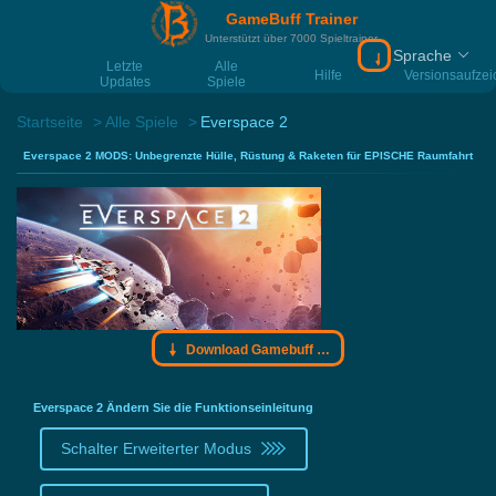
GameBuff Trainer
Unterstützt über 7000 Spieltrainer
Sprache
Download Gamebu
Letzte
Alle
Hilfe
Versionsaufze
Updates
Spiele
Startseite
Alle Spiele
Everspace 2
Everspace 2 MODS: Unbegrenzte Hülle, Rüstung & Raketen für EPISCHE Raumfahrt
Download Gamebuff Trainer
Everspace 2 Ändern Sie die Funktionseinleitung
Schalter Erweiterter Modus