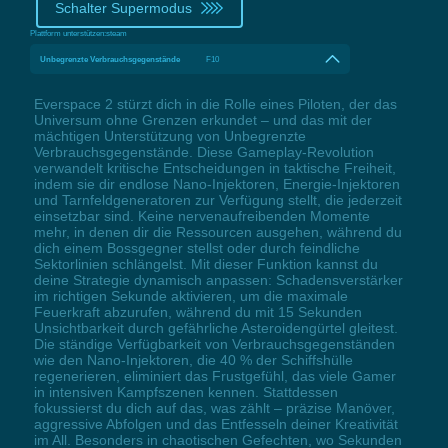
Schalter Supermodus
Plattform unterstützen:
steam
Unbegrenzte Verbrauchsgegenstände
F10
Everspace 2 stürzt dich in die Rolle eines Piloten, der das
Universum ohne Grenzen erkundet – und das mit der
mächtigen Unterstützung von Unbegrenzte
Verbrauchsgegenstände. Diese Gameplay-Revolution
verwandelt kritische Entscheidungen in taktische Freiheit,
indem sie dir endlose Nano-Injektoren, Energie-Injektoren
und Tarnfeldgeneratoren zur Verfügung stellt, die jederzeit
einsetzbar sind. Keine nervenaufreibenden Momente
mehr, in denen dir die Ressourcen ausgehen, während du
dich einem Bossgegner stellst oder durch feindliche
Sektorlinien schlängelst. Mit dieser Funktion kannst du
deine Strategie dynamisch anpassen: Schadensverstärker
im richtigen Sekunde aktivieren, um die maximale
Feuerkraft abzurufen, während du mit 15 Sekunden
Unsichtbarkeit durch gefährliche Asteroidengürtel gleitest.
Die ständige Verfügbarkeit von Verbrauchsgegenständen
wie den Nano-Injektoren, die 40 % der Schiffshülle
regenerieren, eliminiert das Frustgefühl, das viele Gamer
in intensiven Kampfszenen kennen. Stattdessen
fokussierst du dich auf das, was zählt – präzise Manöver,
aggressive Abfolgen und das Entfesseln deiner Kreativität
im All. Besonders in chaotischen Gefechten, wo Sekunden