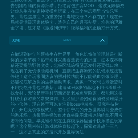
告别跑断腿的资源狩猎，拒绝背包扩容MOD，这波无限物资
让你从生存专家秒变摸鱼玩家，在三个生态圈里当快乐宅
男。背包焦虑症？负重警报？毒蛇突袭？不存在的！现在开
局就是满级玩家体验卡，造你自己的月亮别墅，堆你的玛雅
金字塔，这才是《撤退到伊宁》隐藏福利的正确打开方式。
无饥饿
NUM3
在撤退到伊宁的硬核生存世界里，角色饥饿值管理总是打断
你的探索节奏？热带雨林采集香蕉要命的肝度，红木森林狩
猎还要提防野兽突袭，北极区域冻得瑟瑟发抖还要找口粮...
现在有了无饥饿隐藏机制，直接把生存游戏的饥饿系统按暂
停键！这个玩家圈热议的黑科技功能不仅能锁血饥饿管理，
还能彻底解放你的生存辅助需求。想象一下冥想古老遗迹时
不用突然开背包吃蘑菇，建造50+模块的基地不用卡着肚子
找食材，无论是新手村萌新还是老咸鱼冒险家，都能用这招
打破生存游戏的常规操作。社区里那些抱怨食物资源难爆肝
的小伙伴，现在终于可以专注刷boss掉装备、研究科技树
了。开启无饥饿模式后，整个伊宁岛的开放世界瞬间变成你
的游乐场，热带雨林探险红木森林跑图北极冰钓统统不用考
虑补给问题。毕竟谁不想在生存模拟器里当个快乐摸鱼玩家
呢？这个黑科技让游戏体验直接起飞，探索建造战斗三合
一，这才是真正的沉浸式开放世界玩法！