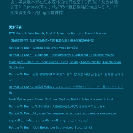
块，毕竟谁不想在红木森林顶端打造空中别墅呢？想要体验
真正的立体生存玩法，就赶紧把跳跃增强设为战斗姿态，毕
竟跳得更高不是bug而是神技！
更多语言
RTE Mods: Infinite Health, Spirit & Speed for Hardcore Survival Mastery
《撤退到伊宁》生存增强秘技+无限资源合集！摸鱼玩家通关神器
Retreat To Enen: Dominez l'Île avec Mods Illimités!
Retreat To Enen – Godmode, Ressourcenfrei & Blitzsprint für epische Moves
Mods para Retreat To Enen: Trucos Épicos, Salud y Saltos Infinitos, Construcción
Sin Límites
Retreat To Enen 생존 완전정복! [하드코어 조작 팁]으로 에넨 섬 탐험의 경계를 넘어서
자
Retreat To Enenの無限調整機能でストレスフリー冒険！ゴッドモード級のチートを実
装
Mods Épicos para Retreat To Enen: Explore, Build e Sobreviva sem Limites!
Retreat To Enen生存增强秘技｜无限健康/跳跃/氧气 爆肝效率零压力探索
Retreat To Enen: Моды на бессмертие, кислород и ускоренное выживание
ريتريت تو إينين: مودات الصحة والقفزات والسباحة غير المحدودة!
Retreat To Enen: Mod Epiche per Sopravvivere Senza Limiti!