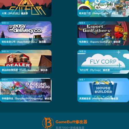
火湖（SULFUR） 修改器
欧米茄工匠（Omega Crafter） 修改器
加强 14
加强 8
轻松送货公司（Easy Delivery Co.） 修改器
电竞教父（Esports Godfather） 修改器
加强 15
加强 17
废品回收模拟器（Dealer Simulator） 修改器
飞行公司（Fly Corp） 修改器
加强 6
加强 7
辛特堡传说（Dungeons of Hinterberg） 修改器
房屋建造者（House Builder） 修改器
GameBuff修改器
支持7000+游戏修改器