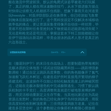
般在激流中劈波斩浪。默认的龟爬式泳姿早被老六们玩腻
了，真正的狠人都在用泳速翻倍技巧，从水下摸进敌方据点
时快得让侦察无人机都抓不住残影。想象下暴雨天在河道里
玩freestyle，对面岸防部队还在换弹夹，你已经游如飞鱼窜
到掩体后面架枪反打了。这个黑科技设定不仅解决水域移动
效率低的痛点，更让资源采集变得像开自动挂一样丝滑，毕
竟谁不想在限时任务里抢到水下物资箱后还能原地消失呢？
无论是刚枪党还是苟活流，掌握这套水下特工技能都能让你
在伊宁战场玩出新花样，毕竟会游泳的战术人形才是真正的
六边形战士。
设置跳跃高度乘数
Ctrl+F3 - F3 +
在《撤退到伊宁》的末日生存战场上，想要制霸热带海滩到
北极冰原的立体地形？试试这招隐藏黑科技——跳跃增强参
数调校！通过自定义跳跃高度乘数，你的角色能像开了氮气
加速般飞跃红木树冠，在建造庇护所时直接甩开繁琐的梯子
搭建流程。这波操作不仅能让你轻松触发悬崖上的神秘冥想
点，还能在北极冰裂缝危机中完成极限逃生。习惯了默认跳
跃机制的卡手党们，高度调整简直就是打破地形束缚的神
器，用灵活移动重新定义生存节奏。当其他玩家还在为高处
资源点发愁时，你的角色已经化身伊宁岛特技跳跳虎，用双
倍高度轻松收割树顶浆果，三倍弹跳直捣敌方老巢。记住在
建造多层堡垒时，这个参数能让你像搭积木般随心摆放模