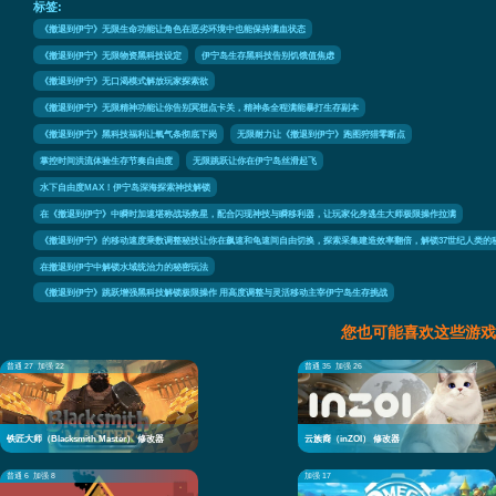
标签:
《撤退到伊宁》无限生命功能让角色在恶劣环境中也能保持满血状态
《撤退到伊宁》无限物资黑科技设定
伊宁岛生存黑科技告别饥饿值焦虑
《撤退到伊宁》无口渴模式解放玩家探索欲
《撤退到伊宁》无限精神功能让你告别冥想点卡关，精神条全程满能暴打生存副本
《撤退到伊宁》黑科技福利让氧气条彻底下岗
无限耐力让《撤退到伊宁》跑图狩猎零断点
掌控时间洪流体验生存节奏自由度
无限跳跃让你在伊宁岛丝滑起飞
水下自由度MAX！伊宁岛深海探索神技解锁
在《撤退到伊宁》中瞬时加速堪称战场救星，配合闪现神技与瞬移利器，让玩家化身逃生大师极限操作拉满
《撤退到伊宁》的移动速度乘数调整秘技让你在飙速和龟速间自由切换，探索采集建造效率翻倍，解锁37世纪人类的
在撤退到伊宁中解锁水域统治力的秘密玩法
《撤退到伊宁》跳跃增强黑科技解锁极限操作 用高度调整与灵活移动主宰伊宁岛生存挑战
您也可能喜欢这些游戏
普通 27
加强 22
普通 35
加强 26
铁匠大师（Blacksmith Master） 修改器
云族裔（inZOI） 修改器
普通 6
加强 8
加强 17