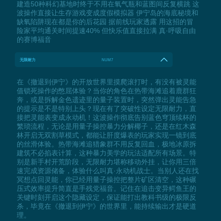
建造50种科幻基地时终于不用在氧气瓶和蓝图间反复横跳 这
波操作直接让生存游戏变成度假模拟器 伊宁岛的海底秘境和
缺氧陷阱现在都是你的后花园 据前线玩家透露 用这招的冒
险家平均通关时间提速40% 但快乐值直接拉满 真·呼吸自由
的赛博福音
无限耐力
NUM7
在《撤退到伊宁》的开放世界里摸爬滚打时，有没有被灵能
值锁死操作的憋屈体验？当你的角色在热带海滩追着鹿群狂
奔，或是拆解金色遗迹里的量子装置时，突然弹出灵能告急
的提示是不是特别上头？现在有了突破性设定无限耐力，直
接把灵能表变成永动机！这波操作彻底告别蓝色穹顶续杯的
繁琐流程，无论是用量子操控暴力分解椰子，还是在红木森
林开启无双割草模式，都能让肝度爆表的玩家实现一镜到底
的丝滑体验。热带海滩追猎象群不用反复回血，极地冰原拆
建筑不必掐表计算，这种暴力美学的玩法适配所有场景。特
别是新手村开荒阶段，无限耐力堪称移动外挂，让你用三倍
速完成资源储备，体验什么叫真·永动机战士。当别人还在找
冥想点回灵能，你已经用量子操控把整片矿区清空，这种碾
压式效率提升简直是手残党福音。记住在追击变异鳄鱼王的
关键时刻开启这个隐藏设定，保证能打出教科书级的极限反
杀，毕竟在《撤退到伊宁》的世界里，能持续输出才是硬道
理。