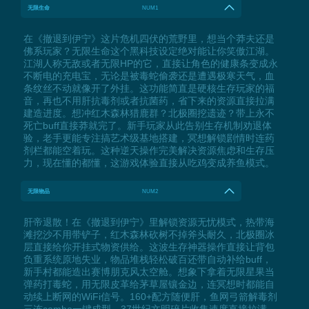
无限生命
NUM1
在《撤退到伊宁》这片危机四伏的荒野里，想当个莽夫还是
佛系玩家？无限生命这个黑科技设定绝对能让你笑傲江湖。
江湖人称无敌或者无限HP的它，直接让角色的健康条变成永
不断电的充电宝，无论是被毒蛇偷袭还是遭遇极寒天气，血
条纹丝不动就像开了外挂。这功能简直是硬核生存玩家的福
音，再也不用肝抗毒剂或者抗菌药，省下来的资源直接拉满
建造进度。想冲红木森林猎鹿群？北极圈挖遗迹？带上永不
死亡buff直接莽就完了。新手玩家从此告别生存机制劝退体
验，老手更能专注搞艺术级基地搭建，冥想解锁剧情时连药
剂栏都能空着玩。这种逆天操作完美解决资源焦虑和生存压
力，现在懂的都懂，这游戏体验直接从吃鸡变成养鱼模式。
无限物品
NUM2
肝帝退散！在《撤退到伊宁》里解锁资源无忧模式，热带海
滩挖沙不用带铲子，红木森林砍树不掉斧头耐久，北极圈冰
层直接给你开挂式物资供给。这波生存神器操作直接让背包
负重系统原地失业，物品堆栈轻松破百还带自动补给buff，
新手村都能造出赛博朋克风太空舱。想象下拿着无限星果当
弹药打毒蛇，用无限皮革给茅草屋镶金边，连冥想时都能自
动续上断网的WiFi信号。160+配方随便肝，鱼网弓箭解毒剂
三连combo一键成型，37世纪文明碎片收集速度直接拉满。