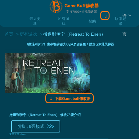
GameBuff修改器
支持7000+游戏修改器
语
下载Gamebuff
最近更
所有游
版本记
帮助
新
戏
录
首页
所有游戏
撤退到伊宁（Retreat To Enen）
言
《撤退到伊宁》生存增强秘技+无限资源合集！摸鱼玩家通关神器
下载Gamebuff修改器
撤退到伊宁（Retreat To Enen） 修改功能介绍
切换 加强模式
支持平台:
steam