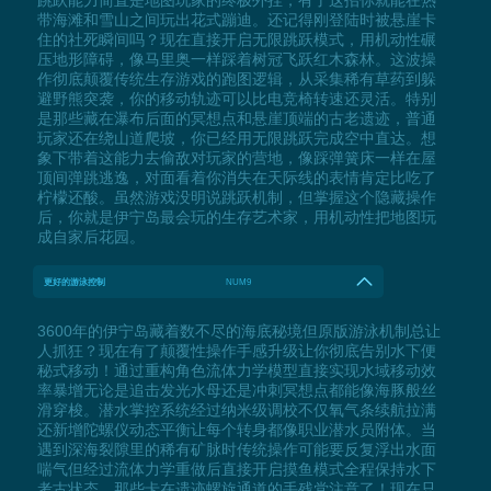
带海滩和雪山之间玩出花式蹦迪。还记得刚登陆时被悬崖卡
住的社死瞬间吗？现在直接开启无限跳跃模式，用机动性碾
压地形障碍，像马里奥一样踩着树冠飞跃红木森林。这波操
作彻底颠覆传统生存游戏的跑图逻辑，从采集稀有草药到躲
避野熊突袭，你的移动轨迹可以比电竞椅转速还灵活。特别
是那些藏在瀑布后面的冥想点和悬崖顶端的古老遗迹，普通
玩家还在绕山道爬坡，你已经用无限跳跃完成空中直达。想
象下带着这能力去偷敌对玩家的营地，像踩弹簧床一样在屋
顶间弹跳逃逸，对面看着你消失在天际线的表情肯定比吃了
柠檬还酸。虽然游戏没明说跳跃机制，但掌握这个隐藏操作
后，你就是伊宁岛最会玩的生存艺术家，用机动性把地图玩
成自家后花园。
更好的游泳控制
NUM9
3600年的伊宁岛藏着数不尽的海底秘境但原版游泳机制总让
人抓狂？现在有了颠覆性操作手感升级让你彻底告别水下便
秘式移动！通过重构角色流体力学模型直接实现水域移动效
率暴增无论是追击发光水母还是冲刺冥想点都能像海豚般丝
滑穿梭。潜水掌控系统经过纳米级调校不仅氧气条续航拉满
还新增陀螺仪动态平衡让每个转身都像职业潜水员附体。当
遇到深海裂隙里的稀有矿脉时传统操作可能要反复浮出水面
喘气但经过流体力学重做后直接开启摸鱼模式全程保持水下
考古状态。那些卡在遗迹螺旋通道的手残党注意了！现在只