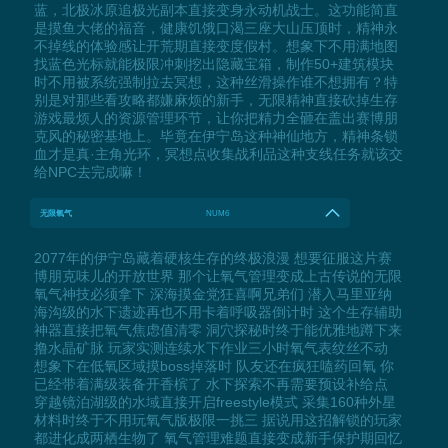
蓝，北极冰原追极光副本直接变身永动机战士。这功能简直
是摸鱼大佬的福音，健康饥饿口渴三座大山压顶时，精神永
不掉线的体验感让开荒期直接变度假村。想象下不用满地图
找蓝色光标就能极限冲刺挖出隐藏宝箱，制作50+建筑模块
时不用被系统强制拉去冥想，这种丝滑操作谁不想拥有？特
别是对那些看攻略都嫌麻烦的新手，无限精神直接砍掉生存
游戏最烦人的资源管理环节，让你把精力全砸在盖出赛博朋
克风的秘密基地上。毕竟在伊宁岛这种神仙地方，精神条锁
血才是真·主角光环，冥想点收集战利品这种支线任务就该交
给NPC去完成嘛！
无限氧气
NUM6
2077年的伊宁岛藏着硬核生存的终极浪漫 想要征服这片赛
博朋克味儿的开放世界 那个让氧气管理变成上古传说的无限
氧气神技必须拿下 深海摸金党狂喜啊兄弟们 潜入马里亚纳
海沟级的水下遗迹再也不用卡着呼吸器倒计时 这个生存辅助
神器直接把氧气焦虑值清零 洞穴探秘时终于能优雅地蹲下来
撸水晶矿脉 玩家实测连续水下作业三小时氧气表纹丝不动
想象下在低氧区域摸boss掉落时 队友还在疯狂嗑药回氧 你
已经带着满级装备开香槟了 水下探索不再需要预设补给点
穿越镜泊湖级的水域直接开启freestyle模式 采集160种外星
材料时终于不用玩氧气版极限一挑三 据说用这招解锁的玩家
都进化成两栖生物了 氧气管理难题直接变成新手保护期回忆