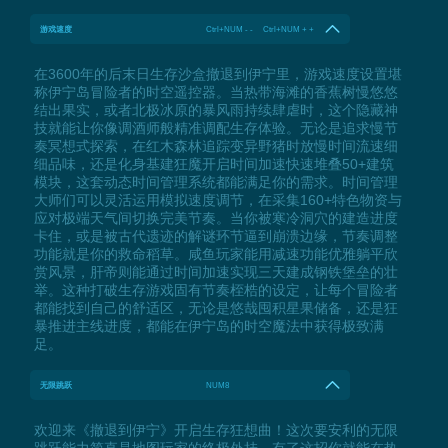
游戏速度
Ctrl+NUM - - Ctrl+NUM + +
在3600年的后末日生存沙盒撤退到伊宁里，游戏速度设置堪
称伊宁岛冒险者的时空遥控器。当热带海滩的香蕉树慢悠悠
结出果实，或者北极冰原的暴风雨持续肆虐时，这个隐藏神
技就能让你像调酒师般精准调配生存体验。无论是追求慢节
奏冥想式探索，在红木森林追踪变异野猪时放慢时间流速细
细品味，还是化身基建狂魔开启时间加速快速堆叠50+建筑
模块，这套动态时间管理系统都能满足你的需求。时间管理
大师们可以灵活运用模拟速度调节，在采集160+特色物资与
应对极端天气间切换完美节奏。当你被寒冷洞穴的建造进度
卡住，或是被古代遗迹的解谜环节逼到崩溃边缘，节奏调整
功能就是你的救命稻草。咸鱼玩家能用减速功能优雅躺平欣
赏风景，肝帝则能通过时间加速实现三天建成钢铁堡垒的壮
举。这种打破生存游戏固有节奏桎梏的设定，让每个冒险者
都能找到自己的舒适区，无论是悠哉囤积星果储备，还是狂
暴推进主线进度，都能在伊宁岛的时空魔法中获得极致满
足。
无限跳跃
NUM8
欢迎来《撤退到伊宁》开启生存狂想曲！这次要安利的无限
跳跃能力简直是地图玩家的终极外挂，有了这招你就能在热