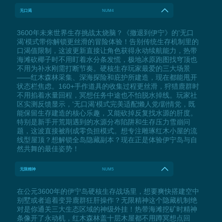
无口渴
NUM4
3600年未来世界生存挑战太烧脑？《撤退到伊宁》的'无口
渴'模式带你解锁更丝滑的冒险体验！告别传统生存机制里的
口渴值限制，这波更新直接让角色获得永动续航能力，热带
海滩砍椰子时不用盯着水分条发慌，极地冰原跑图找穹顶也
不用为补水刚需打断节奏。硬核生存玩家最爱的三大场景
——红木森林采集、深海探险和庇护所建造，现在都能甩开
状态栏焦虑。160+手作道具的收集过程更丝滑，狩猎鹿群时
不用掐着水量回程，冥想任务中途也不怕脱水掉线。玩家社
区实测反馈显示，'无口渴'模式完美适配懒人党/剧情党，既
能保留生存建造的核心乐趣，又能砍掉反复找水源的肝度。
特别是新手开荒期遇到的水源分布陷阱和生存压力雪崩问
题，这波直接被削成零负担模式。想专注雕琢红木小屋的流
线型屋顶？想解锁全岛隐藏副本？现在正是体验伊宁岛与自
然共舞的最佳姿势！
无限精神
NUM5
在公元3600年的伊宁岛硬核生存战场里，想要爽快搭建空中
别墅或者追着变异鹿群狂肝操作？无限精神这个隐藏机制绝
对是你通关三大生态区域的神级外挂！热带海滩挖矿时精神
条像开了永动机，红木森林盖十层木屋都不用蹲冥想点回