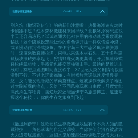
设置移动速度乘数
Ctrl+F1 - F1 +
刚入坑《撤退到伊宁》的萌新们注意啦！热带海滩追火鸡时
卡帧跑不过？红木森林搬建材来回掉线？北极冰原冥想点找
半天还容易冻死？试试速通大佬都在用的移动速度乘数调校
秘技！这个隐藏设定能让你的角色像开挂一样双倍速冲浪，
或者慢动作沉浸式摸鱼。在伊宁岛三大生态区疯狂刷资源
时，速度乘数直接拉满，闪电式采集木材石头，五十多种建
筑模块搬砖效率起飞。狩猎野鹿火鸡更离谱，开启飙速模式
轻松绕晕猎物，手残党也能变硬核狙击手。最绝的是推进主
线时，冥想点跑图时间直接砍半，37世纪人类的剧情衔接丝
滑到不行。不过老玩家都懂，有时候故意调低速度慢慢晃
悠，反而能发现隐藏的草药蘑菇点。这波操作既解决了地图
过大跑断腿的痛点，又给了不同风格玩家自由度，肝度党能
高效刷生存物资，摆烂玩家还能当伊宁岛旅游博主。速速掌
握这个秘技，让你的生存之旅爽到飞起！
设置游泳速度倍数
Ctrl+F2 - F2 +
《撤退到伊宁》这款硬核生存撤离游戏里有个不为人知的隐
藏神技——角色泳速的自定义调校。当你在伊宁河谷被敌方
火力追着屁股跑时，这招水鬼加速能让你像吃了深海大力丸