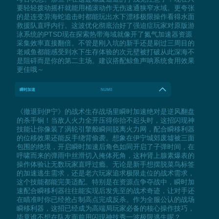
要轻轻拨动摇杆就能用桶滚动作无伤速通狭窄水域。更夸张
的是连变异海蛇追击时都能玩出水下漂移极限操作看得水面
救援队直呼内行。这波优化彻底治好了强迫症玩家对原版游
泳系统的PTSD现在探索热带海域就像开了氮气加速器资源
采集效率直接翻倍。不管是刚入坑的新手还是刷过三周目的
老咸鱼都能感受到水下生存体验的次元壁被打破从此深海不
是阻碍而是你的第二主场。建议搭配鲸鱼声呐系统食用效果
更佳哦～
瞬时加速
NUM0
《撤退到伊宁》的战术生存战场里瞬时加速绝对是逆风翻盘
的杀手锏！当敌人火力全开压得你抬不起头时，这招闪现神
技能让你像装了涡轮引擎般瞬间脱离火力网，配合瞬移利器
的位移效果还能反手绕背偷袭。想象在伊宁城郊废墟被三面
包围的绝境，开启瞬时加速后角色如同开启了子弹时间，在
呼啸而来的弹雨中丝滑切入掩体死角，这种肾上腺素爆表的
操作体验让无数玩家直呼过瘾。无论是新手想摆脱菜鸟标签
的加速逃生需求，还是老六玩家追求极限走位的战术需求，
这个技能都能完美适配。特别是在资源点争夺战中，瞬时加
速配合瞬移利器往往能实现后发先至的战术奇迹，让对手还
在瞄准时你已经抢占制高点完成反杀。作为全服公认的战场
瞬移利器，这招已经成为高端局玩家必备的核心操作技巧，
毕竟谁不想在队友面前用闪现神技秀一波极限逃生呢？