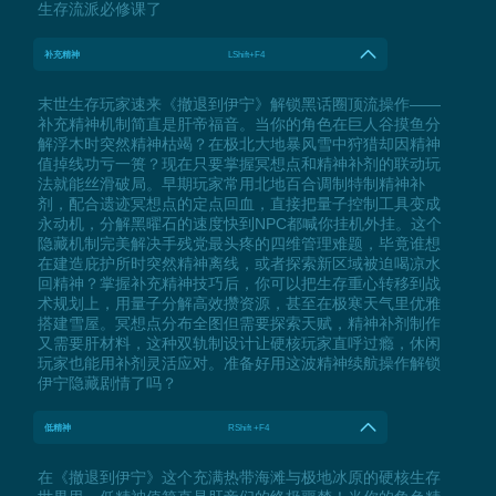
生存流派必修课了
补充精神
LShift+F4
末世生存玩家速来《撤退到伊宁》解锁黑话圈顶流操作——
补充精神机制简直是肝帝福音。当你的角色在巨人谷摸鱼分
解浮木时突然精神枯竭？在极北大地暴风雪中狩猎却因精神
值掉线功亏一篑？现在只要掌握冥想点和精神补剂的联动玩
法就能丝滑破局。早期玩家常用北地百合调制特制精神补
剂，配合遗迹冥想点的定点回血，直接把量子控制工具变成
永动机，分解黑曜石的速度快到NPC都喊你挂机外挂。这个
隐藏机制完美解决手残党最头疼的四维管理难题，毕竟谁想
在建造庇护所时突然精神离线，或者探索新区域被迫喝凉水
回精神？掌握补充精神技巧后，你可以把生存重心转移到战
术规划上，用量子分解高效攒资源，甚至在极寒天气里优雅
搭建雪屋。冥想点分布全图但需要探索天赋，精神补剂制作
又需要肝材料，这种双轨制设计让硬核玩家直呼过瘾，休闲
玩家也能用补剂灵活应对。准备好用这波精神续航操作解锁
伊宁隐藏剧情了吗？
低精神
RShift +F4
在《撤退到伊宁》这个充满热带海滩与极地冰原的硬核生存