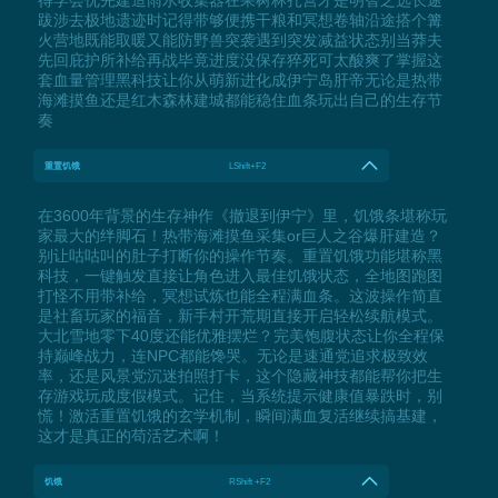
跋涉去极地遗迹时记得带够便携干粮和冥想卷轴沿途搭个篝
火营地既能取暖又能防野兽突袭遇到突发减益状态别当莽夫
先回庇护所补给再战毕竟进度没保存猝死可太酸爽了掌握这
套血量管理黑科技让你从萌新进化成伊宁岛肝帝无论是热带
海滩摸鱼还是红木森林建城都能稳住血条玩出自己的生存节
奏
重置饥饿
LShift+F2
在3600年背景的生存神作《撤退到伊宁》里，饥饿条堪称玩
家最大的绊脚石！热带海滩摸鱼采集or巨人之谷爆肝建造？
别让咕咕叫的肚子打断你的操作节奏。重置饥饿功能堪称黑
科技，一键触发直接让角色进入最佳饥饿状态，全地图跑图
打怪不用带补给，冥想试炼也能全程满血条。这波操作简直
是社畜玩家的福音，新手村开荒期直接开启轻松续航模式。
大北雪地零下40度还能优雅摆烂？完美饱腹状态让你全程保
持巅峰战力，连NPC都能馋哭。无论是速通党追求极致效
率，还是风景党沉迷拍照打卡，这个隐藏神技都能帮你把生
存游戏玩成度假模式。记住，当系统提示健康值暴跌时，别
慌！激活重置饥饿的玄学机制，瞬间满血复活继续搞基建，
这才是真正的苟活艺术啊！
饥饿
RShift +F2