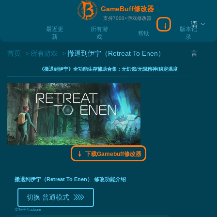
GameBuff修改器
支持7000+游戏修改器
语
下载Gamebuff
最近更
所有游
版本记
帮助
新
戏
录
首页
所有游戏
撤退到伊宁（Retreat To Enen）
言
《撤退到伊宁》全功能生存辅助合集：无饥饿/无限精神/稳定温度
下载Gamebuff修改器
撤退到伊宁（Retreat To Enen） 修改功能介绍
切换 普通模式
支持平台:
steam