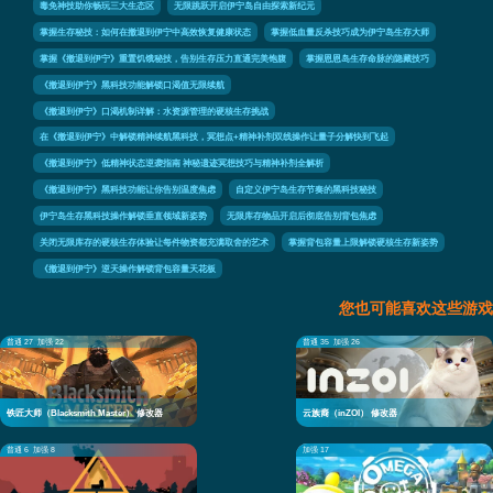
毒免神技助你畅玩三大生态区
无限跳跃开启伊宁岛自由探索新纪元
掌握生存秘技：如何在撤退到伊宁中高效恢复健康状态
掌握低血量反杀技巧成为伊宁岛生存大师
掌握《撤退到伊宁》重置饥饿秘技，告别生存压力直通完美饱腹
掌握恩恩岛生存命脉的隐藏技巧
《撤退到伊宁》黑科技功能解锁口渴值无限续航
《撤退到伊宁》口渴机制详解：水资源管理的硬核生存挑战
在《撤退到伊宁》中解锁精神续航黑科技，冥想点+精神补剂双线操作让量子分解快到飞起
《撤退到伊宁》低精神状态逆袭指南 神秘遗迹冥想技巧与精神补剂全解析
《撤退到伊宁》黑科技功能让你告别温度焦虑
自定义伊宁岛生存节奏的黑科技秘技
伊宁岛生存黑科技操作解锁垂直领域新姿势
无限库存物品开启后彻底告别背包焦虑
关闭无限库存的硬核生存体验让每件物资都充满取舍的艺术
掌握背包容量上限解锁硬核生存新姿势
《撤退到伊宁》逆天操作解锁背包容量天花板
您也可能喜欢这些游戏
普通 27
加强 22
普通 35
加强 26
铁匠大师（Blacksmith Master） 修改器
云族裔（inZOI） 修改器
普通 6
加强 8
加强 17