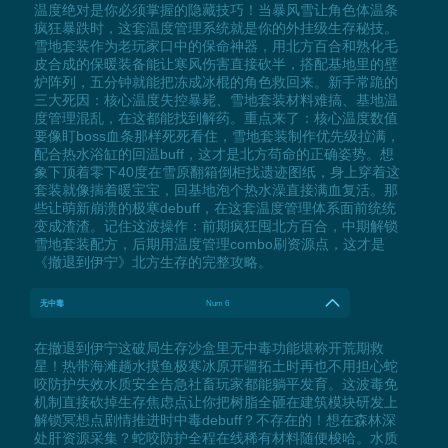
温度绝对是你必须掌握的隐藏技巧！当暴风雪让角色体温条
疯狂暴跌时，这套温度管理系统就是你的外挂级生存秘技。
雪地套装作为老玩家口中的保命神器，用北方百合和熟化毛
皮合成的保暖装备能让寒风伤害直接砍半，搭配基地里的壁
炉阵列，五分钟就能把冻成冰棍的角色救回来。新手常跪的
三大死因：核心温度失控暴毙、雪地套装材料难搞、基地温
度管理混乱，在这都能找到解药。重点来了：核心温度数值
要像盯boss血条那样死死看住，雪地套装制作优先级拉满，
配合热水浴缸的回温buff，这才是北方苟命的正确姿势。想
象下顶着零下40度在雪原翻箱倒柜找遗迹图纸，身上穿着这
套装就像揣着暖宝宝，回基地泡个热水澡直接满血复活。那
些让萌新崩溃的极寒debuff，在这套温度管理体系面前统统
变成渣渣。记住这波操作：前期疯狂囤北方百合，中期解锁
雪地套装配方，后期用温度管理combo刷资源点，这才是
《撤退到伊宁》北方生存的完整攻略。
无中毒
Num 6
在撤退到伊宁这破局生存沙盒里无中毒功能堪称开荒期救
星！热带海滩趟水摸鱼极寒冰原开疆拓土时再也不用担心蛇
咬防护失效水质安全告急社畜玩家都能躺平发育。这波毒免
机制直接砍掉生存焦虑点让你把树脂全砸在建筑模块研发上
解锁冥想点剧情推进时中毒debuff？不存在的！想在森林深
处肝资源采集？蛇咬防护全程在线稀有材料随便梭哈。水质