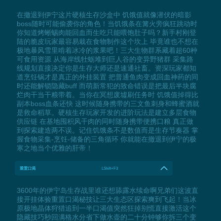
在撤退到伊宁这片硬核生存沙盒中 饥饿值就像潜伏的暗影
boss随时可能偷袭你的角色！当饥饿条在篝火旁疯狂跳动时
你知道烤蜥蜴肉能回血而生吃只能喂饱肚子吗？新手村刚登
陆的脆皮玩家最容易栽在食物制作这个坎上 毕竟谁也不想在
极地暴风雪里啃着冰冷的浆果吧！三大生物群系藏着超60种
可食用资源 从海岸线牡蛎堆到巨人谷的变异野猪群 采集路
线规划直接决定你是生存大师还是速通社畜。资深玩家都知
道烹饪锅才是真正的外挂装置 把普通鱼肉变成回血神药的同
时还能解锁隐藏buff 而萌新常犯的致命错误是把最后半块腐
烂肉干当干粮带着。当你在冥想废墟刷任务时 饥饿值掉得比
副本boss血条还快 这时候随身携带的三文鱼刺身和蜂蜜酒就
是救命稻草。硬核生存玩家开发的进阶玩法是建立多层食物
供应链 在基地囤积风干肉的同时随身携带便携口粮 真正做
到探索建造两不误。记住饥饿条不是数值而是生存节奏器 掌
握食物采集-烹饪-储备的三角循环 你就能在撤退到伊宁的极
寒之地当个优雅的肝帝！
重置口渴
LShift+F3
3600年的伊宁岛生存战里谁还想舔露水续命啊兄弟们这波直
接开挂体验重置口渴秘技让三大生态区探索爽到飞起！当冰
原极地晶体狩猎追到一半口渴值突然狂掉别慌直接激活这个
隐藏技巧秒回满格水分省下做水壶的二十分钟够你拆三个变