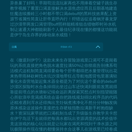
异兽巢了好吗！早期苟活流玩家再也不用捧着空罐子跳生存
教学视频了重置口渴直接解决水源焦虑症而且后期基地建造
狂魔连续搬砖三小时都不带口渴debuff的黑科技效果配上资
源节省属性简直让肝帝直呼内行！狩猎远征追着钢牙暴龙穿
过沙漠带两发口渴管理buff照样能精准狙击猎物即时补水机
制让速通大神都能刷新个人最佳纪录现在懂的都懂这功能就
是伊宁岛生存界的移动泉水戒指！
口渴
RShift +F3
在《撤退到伊宁》这款未来生存冒险游戏里口渴可不是闹着
玩的系统直接把角色脱水速度拉满50%让你彻底告别佛系苟
活模式这机制简直渴得要命每个肝帝都得把水量管理玩出花
来热带雨林砍树找水坑沙漠地带狂点导航地图背包里塞满轻
量化水壶营地架起集水器全都是为了对抗这个要命的debuff
沙漠区探险时水合条掉得比坐过山车还快渴到眼前发黑就得
靠提前埋点的水塘标记续命远距离探索冥想点时别指望能随
心所欲浪毕竟渴感系统会逼你把路线规划得比程序员的代码
还精准遇到浑水还得掏出烹饪锅煮沸净化不然分分钟触发病
原体感染这波操作直接把生存硬核指数拉满新手村抱怨缺
水？资深玩家早就把口渴机制当成了升级版生存教学关卡想
在伊宁岛活下去就得把每滴水都玩出资源调度的战术价值毕
竟这游戏的核心玩法就是让玩家在渴死和找到干净水源之间
玩极限操作现在懂的都懂保持水合这事儿在游戏里已经卷成