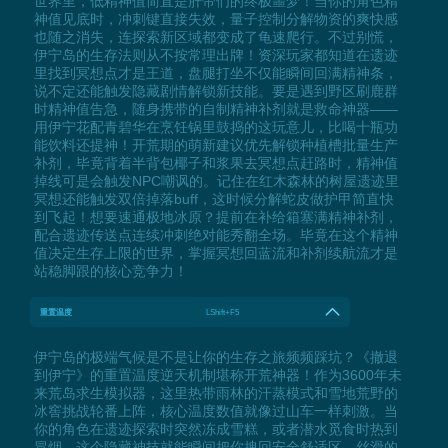
世界里，低精神值简直是肝帝们的终极噩梦！当你的角色精
神值见底时，冲刺键直接失效，量子控制分解物资的爽快感
也随之消失，连探索新区域都变成了龟速爬行。不过别慌，
伊宁岛的生存法则从不按常理出牌！资深玩家都知道在遗迹
里找到冥想点才是王道，盘腿打坐不仅能瞬间回满精神条，
说不定还能触发隐藏剧情解锁新技能。要是遇到野区刷鹿群
时精神值告急，随身携带的自制精神补剂就是救命神器——
用伊宁花配青碧华在烹饪锅里鼓捣的这玩意儿，比喝十瓶功
能饮料还提神！开荒期的萌新建议优先解锁种植槽批量生产
补剂，毕竟背着半背包椰子和浆果去冥想点赶路时，精神值
掉线可是会触发NPC嘲讽的。记住在红木森林的树屋遗迹里
冥想还能触发双倍掉落buff，这时候分解蛇皮做护甲简直快
到飞起！想要速通极地冰原？提前在补给箱塞满精神补剂，
配合遗迹传送点连续冲刺绝对能秀翻全场。毕竟在这个精神
值决定生存上限的世界，掌握冥想回蓝流和补剂续航流才是
站稳脚跟的核心竞争力！
重置温度
LShift+F5
伊宁岛的极端气候是不是让你的生存之旅频频踩坑？《撤退
到伊宁》的重置温度逆天机制堪称开荒神器！作为3600年未
来荒岛求生模拟器，这里热带雨林的汗蒸模式和雪地荒野的
冰窖挑战轮番上阵，核心温度数值就像过山车一样刺激。当
你的角色在遗迹探索时突然冻成雪糕，或者潜水觅食时热到
冒烟，这个隐藏神技就能瞬间把你拽回安全舒适区。丝滑的