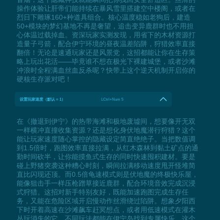
操作体验让肝帝们能持续在暴风雪里搭建空中楼阁，或者在
烈日下雕琢160+种道具组合。核心温度稳如老狗后，建造
50+模块的梦幻基地不再是奢望，追击变异鹿群时也不用担
心体温过载掉血。资深玩家实测发现，用省下的木材资源打
造量子弓箭，配合伊宁环境的昼夜温差陷阱，狩猎效率直接
翻倍！无论是速通玩家还是风景党，这招都能让你在生存策
略上玩出花活——毕竟谁不想在极光下裸建城堡，或者沙滩
冲浪时全程满血丝血反杀呢？快带上这个逆天机制开启你的
硬核生存派对吧！
设置玩家速度（默认 = 1）
LCtrl+Num 5
在《撤退到伊宁》的热带海滩和极地废墟间，想要像开无双
一样横冲直撞收集资源？还是想化身伏地魔潜行狩猎？这个
能让玩家速度随心掌控的隐藏设定简直绝绝子。当把数值调
到1.5倍时，跑图效率直接拉满，从红木森林到黏土矿点的通
勤时间砍半，让你能摸鱼式生存的同时快速囤积建材。要是
碰上野猪突袭这种糟心时刻，瞬间拉满移动速度甩开怪堆简
直比闪现还顶。而0.5倍龟速模式则是伏地魔的终极快乐屋，
能像狙击手一样压枪蹭草接近鹿群，配合环境音效完成沉浸
式狩猎。这招对新手特别友好，既能加速跑图完成生存任
务，又能在危险区域开启慢动作丝滑绕过陷阱。想象夕阳西
下时开着高速在沙滩飙车赶冥想点，或者用低速模式在灌木
丛玩消失的它，不同玩法都能在伊宁岛找到专属快乐。这个