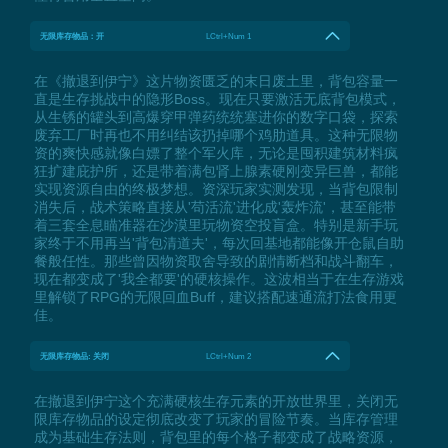
无限库存物品：开
LCtrl+Num 1
在《撤退到伊宁》这片物资匮乏的末日废土里，背包容量一
直是生存挑战中的隐形Boss。现在只要激活无底背包模式，
从生锈的罐头到高爆穿甲弹药统统塞进你的数字口袋，探索
废弃工厂时再也不用纠结该扔掉哪个鸡肋道具。这种无限物
资的爽快感就像白嫖了整个军火库，无论是囤积建筑材料疯
狂扩建庇护所，还是带着满包肾上腺素硬刚变异巨兽，都能
实现资源自由的终极梦想。资深玩家实测发现，当背包限制
消失后，战术策略直接从'苟活流'进化成'轰炸流'，甚至能带
着三套全息瞄准器在沙漠里玩物资空投盲盒。特别是新手玩
家终于不用再当'背包清道夫'，每次回基地都能像开仓鼠自助
餐般任性。那些曾因物资取舍导致的剧情断档和战斗翻车，
现在都变成了'我全都要'的硬核操作。这波相当于在生存游戏
里解锁了RPG的无限回血Buff，建议搭配速通流打法食用更
佳。
无限库存物品: 关闭
LCtrl+Num 2
在撤退到伊宁这个充满硬核生存元素的开放世界里，关闭无
限库存物品的设定彻底改变了玩家的冒险节奏。当库存管理
成为基础生存法则，背包里的每个格子都变成了战略资源，