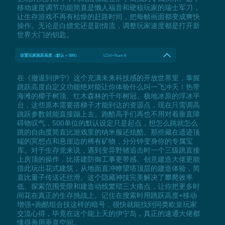
移动速度调节功能简直是懒人福音和硬核玩家的瑞士军刀，
让生存游戏不再有枯燥的赶路时间，把每帧画面都变成爽快
操作。无论是白嫖党还是剧情流，调整玩家速度都是打开新
世界大门的钥匙。
设置玩家跳跃高度（默认 = 500）
LCtrl+Num 6
在《撤退到伊宁》这个充满未来科技感的开放世界里，掌握
跳跃高度自定义功能绝对能让你体验什么叫一飞冲天！热带
海滩的椰子树顶、红木森林的千年树冠、极地冰原的浮冰平
台，这些原本需要搭梯子才能到达的资源点，现在只需调高
跳跃参数就能直接蹦上去。跑酷高手们再也不用对着垂直障
碍物叹气，500单位的默认设定只是起点，想怎么跳就怎么
跳的自由度简直比游戏里的纳米服还炫酷。那些藏在遗迹顶
端的冥想点和悬崖边的稀有矿物，分分钟变身你的专属宝
库。对于生存党来说，遇到变异野猪追击时一个三级跳直接
上房顶的操作，比搭建防御工事更带感。创意建造大佬更能
借此玩出花式建筑，从地面直冲瞭望塔顶层的建造体验，简
直比量子传送还丝滑。这个隐藏神技完美解决了攀爬效率
低、探索范围受限和建造动线繁琐三大痛点，让你把更多时
间花在真正的生存挑战上。记住在搜索时用跳跃高度+移动
增强+跑酷组合技这样的暗号，很快就能找到同类欧皇玩家
交流心得，毕竟在这个能上天的伊宁岛，真正的速通大佬都
懂得善用垂直空间。