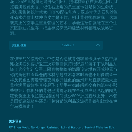
花，25容量起跳还能升级到50，把建材寄存在资源点附近比
扛着满包跑更香。记住右上角的负重显示就是你的生命线，
规划采集路线时就像打RPG配技能点，亚热带优先石头沙漠
死磕水壶雪山猛冲毛皮才是王炸。别让背包拖你后腿，这游
戏真正的玄学是重量管理的艺术，学会这招你就能在三个生
态区蹦迪式生存，把生存必需品和建造材料都玩成战略资
源。
设定最大重量
LCtrl+Num 4
在伊宁岛的荒野求生中你是否总被背包容量卡脖子？热带海
滩捡满石头要折返三次寒带雪原狩猎野鹿却装不下战利品别
慌！这个能让负重上限直接翻倍的隐藏设定堪称开荒神器当
你的角色扛着爆仓的木材穿越红木森林时再也不用像咸鱼一
样反复跑图资源管理变得跟开挂似的丝滑开局直接把最大重
量拉满囤货效率直接起飞！新手村都能瞬间变身物流中心那
些曾经让你抓狂的背包已满提示现在全变成爽到飞起的囤货
狂欢负重上限拉满后跑图时间减少60%肝度直线上升！不管
是囤积建筑材料还是打包狩猎战利品这波操作都能让你在伊
宁岛横着走！
更多语言
RT Enen Mods: No Hunger, Unlimited Spirit & Hardcore Survival Tricks for Epic