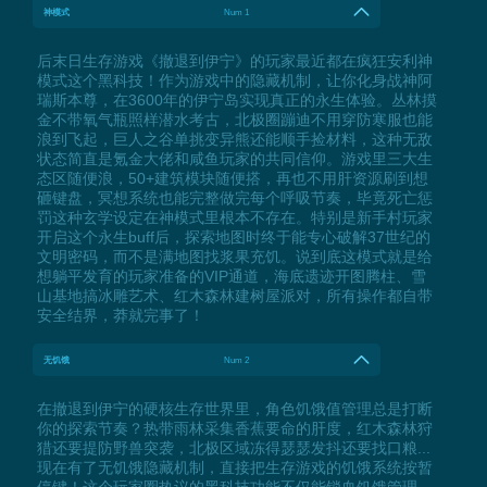
神模式
Num 1
后末日生存游戏《撤退到伊宁》的玩家最近都在疯狂安利神
模式这个黑科技！作为游戏中的隐藏机制，让你化身战神阿
瑞斯本尊，在3600年的伊宁岛实现真正的永生体验。丛林摸
金不带氧气瓶照样潜水考古，北极圈蹦迪不用穿防寒服也能
浪到飞起，巨人之谷单挑变异熊还能顺手捡材料，这种无敌
状态简直是氪金大佬和咸鱼玩家的共同信仰。游戏里三大生
态区随便浪，50+建筑模块随便搭，再也不用肝资源刷到想
砸键盘，冥想系统也能完整做完每个呼吸节奏，毕竟死亡惩
罚这种玄学设定在神模式里根本不存在。特别是新手村玩家
开启这个永生buff后，探索地图时终于能专心破解37世纪的
文明密码，而不是满地图找浆果充饥。说到底这模式就是给
想躺平发育的玩家准备的VIP通道，海底遗迹开图腾柱、雪
山基地搞冰雕艺术、红木森林建树屋派对，所有操作都自带
安全结界，莽就完事了！
无饥饿
Num 2
在撤退到伊宁的硬核生存世界里，角色饥饿值管理总是打断
你的探索节奏？热带雨林采集香蕉要命的肝度，红木森林狩
猎还要提防野兽突袭，北极区域冻得瑟瑟发抖还要找口粮...
现在有了无饥饿隐藏机制，直接把生存游戏的饥饿系统按暂
停键！这个玩家圈热议的黑科技功能不仅能锁血饥饿管理，