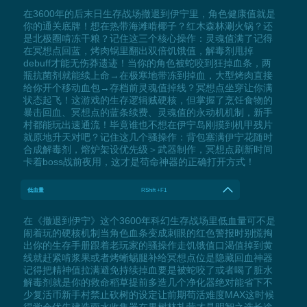
在3600年的后末日生存战场撤退到伊宁里，角色健康值就是
你的通关底牌！想在热带海滩啃椰子？红木森林涮火锅？还
是北极圈啃冻干粮？记住这三个核心操作：灵魂值满了记得
在冥想点回蓝，烤肉锅里翻出双倍饥饿值，解毒剂甩掉
debuff才能无伤莽遗迹！当你的角色被蛇咬到狂掉血条，两
瓶抗菌剂就能续上命→在极寒地带冻到掉血，大型烤肉直接
给你开个移动血包→存档前灵魂值掉线？冥想点坐穿让你满
状态起飞！这游戏的生存逻辑贼硬核，但掌握了烹饪食物的
暴击回血、冥想点的蓝条续费、灵魂值的永动机机制，新手
村都能玩出速通流！毕竟谁也不想在伊宁岛刚摸到机甲残片
就原地升天对吧？记住这几个骚操作：背包塞满伊宁花随时
合成解毒剂，熔炉架设优先级＞武器制作，冥想点刷新时间
卡着boss战前夜用，这才是苟命神器的正确打开方式！
低血量
RShift +F1
在《撤退到伊宁》这个3600年科幻生存战场里低血量可不是
闹着玩的硬核机制当角色血条变成刺眼的红色警报时别慌掏
出你的生存手册跟着老玩家的骚操作走饥饿值口渴值掉到黄
线就赶紧啃浆果或者烤蜥蜴腿补给冥想点位是隐藏回血神器
记得把精神值拉满避免持续掉血要是被蛇咬了或者喝了脏水
解毒剂就是你的救命稻草提前多造几个净化器绝对能省下不
少复活币新手村禁止砍树的设定让前期苟活难度MAX这时候
得学会优先建造雨水收集器在果树林扎营才是明智之选长途