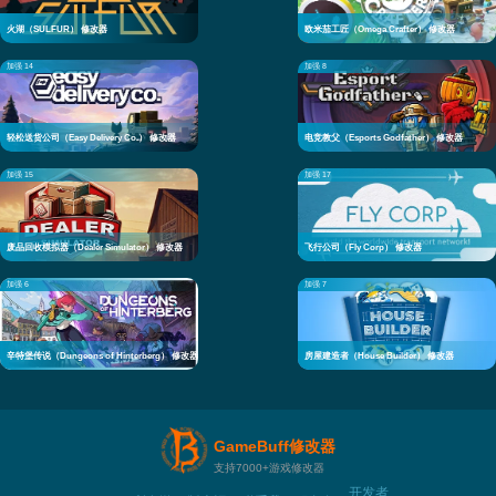
火湖（SULFUR） 修改器
欧米茄工匠（Omega Crafter） 修改器
加强 14
加强 8
轻松送货公司（Easy Delivery Co.） 修改器
电竞教父（Esports Godfather） 修改器
加强 15
加强 17
废品回收模拟器（Dealer Simulator） 修改器
飞行公司（Fly Corp） 修改器
加强 6
加强 7
辛特堡传说（Dungeons of Hinterberg） 修改器
房屋建造者（House Builder） 修改器
GameBuff修改器
支持7000+游戏修改器
开发者