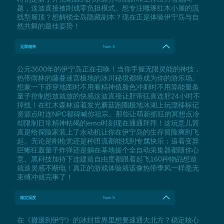
题，这波直接被削成零负担模式。想专注雕琢红木小屋的流
线型屋顶？想解锁全岛隐藏副本？现在正是体验伊宁岛与自
然共舞的最佳姿势！
无限精神
Num 4
公元3600年的伊宁岛正在召唤！当你手握无限灵能的神技，
热带雨林的藤蔓迷宫极地的冰川秘境都将成为你的游乐场。
想象一下莽穿地图时不用看精神值脸色冲刺时不用算能量条
量子控制想放就放的快感这波直接让肝帝狂喜连肝24小时不
掉线！在红木森林追着发光蘑菇跑圈极地冰湖上玩漂移标记
资源点时连NPC都得喊你祖宗。那些让萌新抓狂的冥想点冷
却限制日常精神枯竭的emo时刻现在通通拜拜！这玩意儿简
直是给探险家装上了永动机让你在伊宁岛的生存冒险爽到飞
起。无论是刚枪党还是种田流都能找到专属快乐：追着变异
巨蜥狂轰量子炸弹还是躺在基地搓个全自动采集器都随你心
意。黑科技加持下连建造自由度都跟着起飞160种物品想造
就造灵感不断电！真正的游戏体验就该像热带季风一样毫无
束缚冲就完事了！
稳定温度
Num 5
在《撤退到伊宁》的冰封世界里想要速通大北方？稳定核心