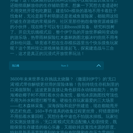
还能彻底解放你的生存辅助需求。想象一下冥想古老遗迹时
不用突然开背包吃蘑菇，建造50+模块的基地不用卡着肚子
找食材，无论是新手村萌新还是老咸鱼冒险家，都能用这招
打破生存游戏的常规操作。社区里那些抱怨食物资源难爆肝
的小伙伴，现在终于可以专注刷boss掉装备、研究科技树
了。开启无饥饿模式后，整个伊宁岛的开放世界瞬间变成你
的游乐场，热带雨林探险红木森林跑图北极冰钓统统不用考
虑补给问题。毕竟谁不想在生存模拟器里当个快乐摸鱼玩家
呢？这个黑科技让游戏体验直接起飞，探索建造战斗三合
一，这才是真正的沉浸式开放世界玩法！
无口渴
Num 3
3600年未来世界生存挑战太烧脑？《撤退到伊宁》的'无口
渴'模式带你解锁更丝滑的冒险体验！告别传统生存机制里的
口渴值限制，这波更新直接让角色获得永动续航能力，热带
海滩砍椰子时不用盯着水分条发慌，极地冰原跑图找穹顶也
不用为补水刚需打断节奏。硬核生存玩家最爱的三大场景
——红木森林采集、深海探险和庇护所建造，现在都能甩开
状态栏焦虑。160+手作道具的收集过程更丝滑，狩猎鹿群时
不用掐着水量回程，冥想任务中途也不怕脱水掉线。玩家社
区实测反馈显示，'无口渴'模式完美适配懒人党/剧情党，既
能保留生存建造的核心乐趣，又能砍掉反复找水源的肝度。
特别是新手开荒期遇到的水源分布陷阱和生存压力雪崩问