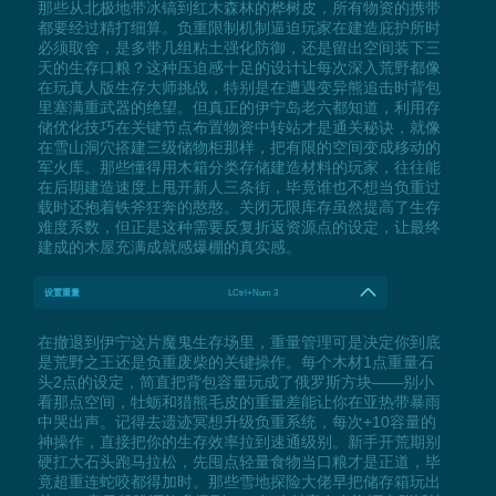
那些从北极地带冰镐到红木森林的桦树皮，所有物资的携带
都要经过精打细算。负重限制机制逼迫玩家在建造庇护所时
必须取舍，是多带几组粘土强化防御，还是留出空间装下三
天的生存口粮？这种压迫感十足的设计让每次深入荒野都像
在玩真人版生存大师挑战，特别是在遭遇变异熊追击时背包
里塞满重武器的绝望。但真正的伊宁岛老六都知道，利用存
储优化技巧在关键节点布置物资中转站才是通关秘诀，就像
在雪山洞穴搭建三级储物柜那样，把有限的空间变成移动的
军火库。那些懂得用木箱分类存储建造材料的玩家，往往能
在后期建造速度上甩开新人三条街，毕竟谁也不想当负重过
载时还抱着铁斧狂奔的憨憨。关闭无限库存虽然提高了生存
难度系数，但正是这种需要反复折返资源点的设定，让最终
建成的木屋充满成就感爆棚的真实感。
设置重量
LCtrl+Num 3
在撤退到伊宁这片魔鬼生存场里，重量管理可是决定你到底
是荒野之王还是负重废柴的关键操作。每个木材1点重量石
头2点的设定，简直把背包容量玩成了俄罗斯方块——别小
看那点空间，牡蛎和猎熊毛皮的重量差能让你在亚热带暴雨
中哭出声。记得去遗迹冥想升级负重系统，每次+10容量的
神操作，直接把你的生存效率拉到速通级别。新手开荒期别
硬扛大石头跑马拉松，先囤点轻量食物当口粮才是正道，毕
竟超重连蛇咬都得加时。那些雪地探险大佬早把储存箱玩出