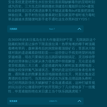
安全系统更是绝赞生水狂饮党狂喜前期缺解毒剂的至暗时刻
成为历史。三大生态区横跳撒欢浪建造狂魔能肝出50+建筑
组合剧情党沉浸式推进故事无卡顿这波毒免buff直接把游戏
体验拉满。新手村告别血量暴毙社畜玩家直呼省时省力毒蛇
草丛蹦迪水质随便吨新手老手通吃这生存黑科技YYDS！
无限跳跃
Num 7
在3600年的末日孤岛生存大作撤退到伊宁里，无限跳跃这个
隐藏机制简直让操作下限直接拉满！热带海滩的椰子树顶藏
着稀有草药，森林瀑布后的洞窟刷着顶级矿石，苔原冰川裂
缝对面的遗迹藏着剧情彩蛋——这些曾让手残党绝望的地形
穿越难题，现在只要疯狂连点跳跃键就能搞定。灵活移动带
来的丝滑体验让玩家从体力值焦虑中彻底解放，无论是追着
变异驼鹿跑三天三夜，还是搭建跨海大桥时反复调整地形，
都能全程保持氮气加速状态。更绝的是这招对掠食者也有奇
效，遇到暴走的熊爹直接原地蹦迪逃出生天，简直比氪金还
离谱的生存技巧。当其他玩家还在为采集点绕远路头疼时，
你已经用跳跃强化天赋解锁了全岛速通成就，这种打破常规
的玩法设计让撤退到伊宁的开荒期少了几分硬核多了一丝魔
性，毕竟谁能拒绝在末日废土当个快乐跳跳虎呢？
恢复健康
LShift+F1