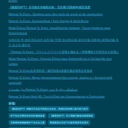
Builds!
《撤退到伊宁》全功能生存辅助合集：无饥饿/无限精神/稳定温度
Retreat To Enen : Dominez avec des mods de survie et de construction
Retreat To Enen: Survival-Mods | Kein Hunger & Geist-Boost
Mods Épicos Retreat To Enen: Salud/Espíritu Ilimitado, Trucos Hardcore para
Supervivencia
리트리트 투 에넨 하드코어 조작 팁! [무한 정신/배고픔 프리/이동 강화]로 생존&건물 짓
기 초고속 클리어
『Retreat To Enen』でストレスフリーな冒険を極める！調整機能で自然共生を快適に
Mods Retreat To Enen: Truques Épicos para Sobrevivência e Construção sem
Limites
Retreat To Enen生存黑科技｜爆肝救星&基建狂魔的佛系生存指南
Retreat To Enen: Моды для выживания без голода, жажды и с бесконечной
энергией
حيل ملحمية لـ Retreat To Enen: استكشاف وبناء بلا حدود
Retreat To Enen Mod HD: Trucchi Epici per Sopravvivenza e Costruzione
标签:
《撤退到伊宁》神模式开启后可获得永生状态，彻底告别饥饿口渴与死亡惩罚
伊宁岛生存黑科技告别饥饿值焦虑
《撤退到伊宁》无口渴模式解放玩家探索欲
无限精神秘籍解锁伊宁岛自由之翼
掌握硬核生存技巧在极寒雪原苟命通关