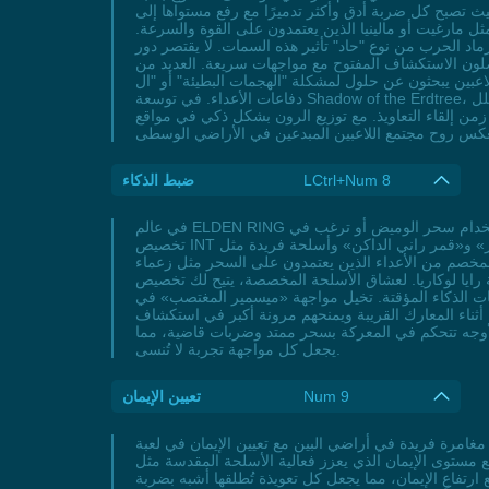
حيث تصبح كل ضربة أدق وأكثر تدميرًا مع رفع مستواها إلى
د زعماء مثل مارغيت أو مالينيا الذين يعتمدون على القوة والسرعة.
ز رماد الحرب من نوع "حاد" تأثير هذه السمات. لا يقتصر دور
 يفضلون الاستكشاف المفتوح مع مواجهات سريعة. العديد من
ين يبحثون عن حلول لمشكلة "الهجمات البطيئة" أو "ال inability to counter fast bosses"، وهنا تأتي البراعة كحل فعال لزيادة سرعة ردود الفعل والتفادي، مما يسمح باستغلال الثغرات في
دفاعات الأعداء. في توسعة Shadow of the Erdtree، حيث تزداد صعوبة الزعماء، يُصبح "بيلد ديكس" ضرورة لتنفيذ ضربات متتالية بسيفين منحنيين مثل "مخلب الصقر". تجربة شخصية مرنة تُقلل
ل تقليل زمن إلقاء التعاويذ. مع توزيع الرون بشكل ذكي في مواقع
LCtrl+Num 8
ضبط الذكاء
في عالم ELDEN RING المفتوح والتحديات الصعبة فيه، يمثل ضبط الذكاء أحد أهم القرارات التي تحدد أسلوب لعبك. سواء كنت تسعى لبناء ساحر متمكن من استخدام سحر الوميض أو ترغب في
تخصيص INT لخلق بيلد هجين قادر على الجمع بين القتال السريع والضربات السحرية، فإن زيادة الذكاء تفتح لك أبوابًا لتعاويذ مدمرة مثل «كوميتا أزور» و«قمر راني الداكن» وأسلحة فريدة مثل
ًا، من قوة التعاويذ إلى الضرر المخصم من الأعداء الذين يعتمدون على السحر مثل زعماء
ا. لعشاق الأسلحة المخصصة، يتيح لك تخصيص INT دمج رماد الحرب مثل «البرودة» لتحويل أسلحتك إلى أدوات تدمير استراتيجية، بينما تساعدك تعويذة حجر الوميض السحري
مواجهة «ميسمير المغتصب» في Shadow of the Erdtree، حيث تطلق «مطر النجوم» من مسافة آمنة قبل أن يقترب، ثم تستخدم سيف القمر المخفي
باط أثناء المعارك القريبة ويمنحهم مرونة أكبر في استكشاف
لأوجه تتحكم في المعركة بسحر ممتد وضربات قاضية، مما
يجعل كل مواجهة تجربة لا تُنسى.
Num 9
تعيين الإيمان
 البين مع تعيين الإيمان في لعبة ELDEN RING، حيث يعتمد اللاعبون على توجيه نقاط التطور نحو الإيمان لتفعيل بيلد هجين يجمع بين القوة المقدسة والسحر
 مستوى الإيمان الذي يعزز فعالية الأسلحة المقدسة مثل
 ارتفاع الإيمان، مما يجعل كل تعويذة تُطلقها أشبه بضربة