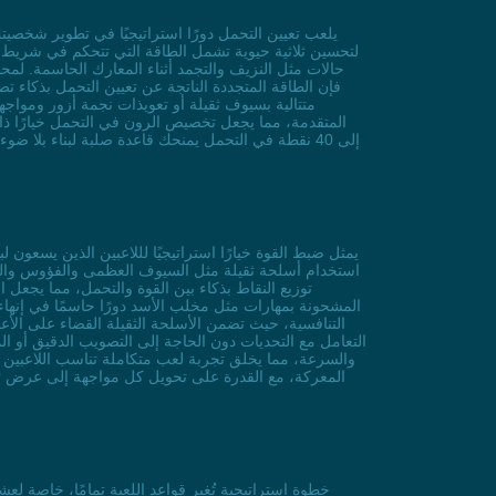
لتحسين ثلاثية حيوية تشمل الطاقة التي تتحكم في شريط ال
حالات مثل النزيف والتجمد أثناء المعارك الحاسمة. لمح
متتالية بسيوف ثقيلة أو تعويذات نجمة أزور ومواج
إلى 40 نقطة في التحمل يمنحك قاعدة صلبة لبناء بل
استخدام أسلحة ثقيلة مثل السيوف العظمى والفؤوس والمطار
توزيع النقاط بذكاء بين القوة والتحمل، مما يجع
المشحونة بمهارات مثل مخلب الأسد دورًا حاسمًا في إنها
التعامل مع التحديات دون الحاجة إلى التصويب الدقيق أو الم
والسرعة، مما يخلق تجربة لعب متكاملة تناسب اللاعبين ا