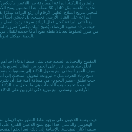
والمناورة الذكية. البراعة المعروفة بين اللاعبين بـ"ديك
الحدود الناعمة مثل 40 أو 60 نقطة
لمحبي تدريج السلاح، تُظهر الأرقام أن رفع البراعة مبكرًا يف
البراعة على القتال الأرضي فحسب، بل يُحسّن أيضًا استق
من ضرر السقوط بعد 21 نقطة تفتح آفاقً
النعمة، يمكنك تحويل شخصيتك إلى مقاتل رشيق قادر على السيطرة على إيقاع المعارك بأسلوب يعكس روح مجتمع اللاعبين المبدعين في الأراضي الوسطى.
لتثبيده بالتجمد - هذه اللحظات هي ما يجعل بيلد الذكاء 
الأراضي الوسطى. مع توزيع ذكي للرونين على الذكاء
الهجومي والدعمي. هذا النهج يمنح اللاعبين القدرة على
سيف الآثار المقدسة. بالإضافة إلى ذلك، يُعد الختم المقدس