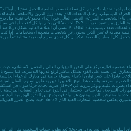
حركة الديناميكي، وحمل المعدات الذي يحدد وزن الدروع والأسلحة القابلة للا
بي بناء الشخصيات المدرعة، التحمل العالي يتيح ارتداء مجموعات ثقيلة مثل درع
الخفيفة' التي يحلم بها كل لاعب. أما في سيناريوهات القتال المكثف ضد أعداء مثل كا
هة لحظات ضعف بسبب نفاد الطاقة. لا ننسى أن الصلابة العالية تشكل درعًا ض
ا ضوء يتحمل كل المعارك الصعبة. تذكر أن كل تفادي سريع أو ضربة متتالية تبدأ 
ق التي تعتمد على القوة بشكل مباشر لرفع قدرتها التدميرية، كما يسمح بارتداء
ل اللاعب قادرًا على كسر توازن الأعداء بسهولة خاصة في معارك الزعماء الحا
ء الخصوم بسرعة، يناسب هذا النهج اللاعبين الذين يفضلون أسلوب القتال المبا
كل ضربة تحدث فرقًا سواء في استكشاف المناطق الخطرة المكتظة بالأعداء أو
هارات السريعة، كما يساعد الاستثمار في القوة على تجاوز العقبات المرتبطة بال
لجدد والمحترفين الذين يبحثون عن بيلد قوة يدمج بين القدرة الهجومية الرهيبة
حيث يصبح الضرر الفيزيائي وسيلة فعالة لكسر دفاعات الأع