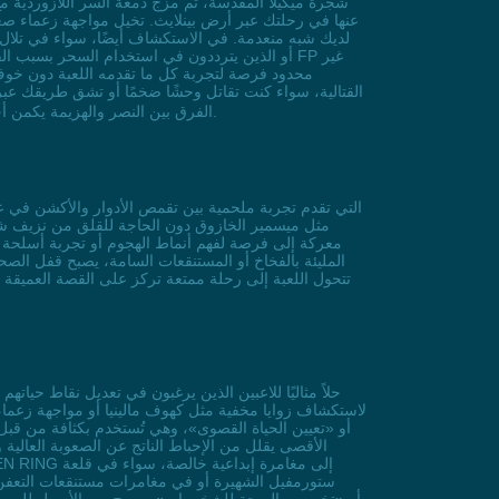
شجرة ميكيلا المقدسة، ثم مزج دمعة السر اللازوردية مع قا
عنها في رحلتك عبر أرض بينلايث. تخيل مواجهة زعماء صعبي
محدود فرصة لتجربة كل ما تقدمه اللعبة دون خوف 
مليئة بالتحديات. تذكر، في ELDEN RING، الفرق بين النصر والهزيمة يكمن أحيانًا في التفاصيل الصغيرة مثل دمعة السر اللازوردية التي تُحول تجربتك إلى مغامرة لا تُنسى.
معركة إلى فرصة لفهم أنماط الهجوم أو تجربة أسلحة جد
المليئة بالفخاخ أو المستنقعات السامة، يصبح قفل الصحة
تتحول اللعبة إلى رحلة ممتعة تركز على القصة العميقة ا
لاستكشاف زوايا مخفية مثل كهوف مالينيا أو مواجهة زعما
ستورمفيل الشهيرة أو في مغامرات مستنقعات التعفن ال