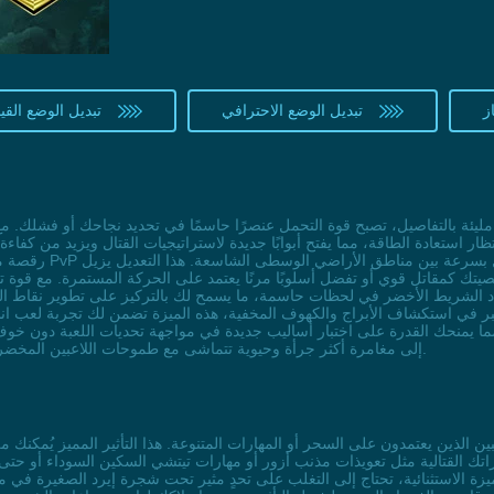
ز
تبديل الوضع الاحترافي
تبديل الوضع الق
ظار استعادة الطاقة، مما يفتح أبوابًا جديدة لاستراتيجيات القتال ويزيد من كفا
رقصة مالينيا المائية
صيتك كمقاتل قوي أو تفضل أسلوبًا مرنًا يعتمد على الحركة المستمرة. مع ق
 نفاد الشريط الأخضر في لحظات حاسمة، ما يسمح لك بالتركيز على تطوير نقاط 
 في استكشاف الأبراج والكهوف المخفية، هذه الميزة تضمن لك تجربة لعب انسيا
ما يمنحك القدرة على اختبار أساليب جديدة في مواجهة تحديات اللعبة دون خوف
رحلتك في ELDEN RING إلى مغامرة أكثر جرأة وحيوية تتماشى مع طموحات اللاعبين المخضرمين والمبتدئين على حد سواء.
القتالية مثل تعويذات مذنب أزور أو مهارات تيتشي السكين السوداء أو حتى تقنيات الأسلحة المتقدمة 
لميزة الاستثنائية، تحتاج إلى التغلب على تحدٍ مثير تحت شجرة إيرد الصغيرة ف