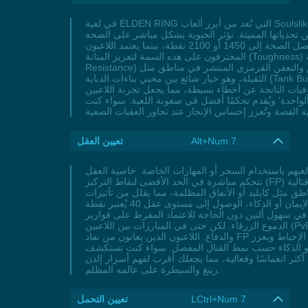
في لعبة ELDEN RING التي تُعد من أبرز ألعاب Soulslike، تظهر الحيوية (Vigor) كواحدة من السمات الحاسمة التي تُحدد نجاح اللاعب في استكشاف أراضي ما بين (The Lands Between)
تة. تؤثر الحيوية بشكل مباشر على الصحة (HP) مما يسمح للاعبين بتلقي ضربات أكثر دون الوقوع، وهي نقطة جوهرية خاصة أمام زعماء مثل مالينيا الذين يمتلكون هجمات
قاتلة قادرة على إنهاء المعركة بلمح البصر. اللاعبون المبتدئون يشعرون بفارق واضح عند رفع الحيوية إلى مستويات مثل 40 أو 60 حيث تصل الصحة إلى 1450 أو 2100 نقطة، بينما يعتمد اللاعبون
المحترفون على هذه السمة لتعزيز المتانة (Toughness) وتقليل الترنح أثناء المعارك الشرسة. لا تتوقف فوائد الحيوية عند الصحة فحسب، بل تُساهم أيضًا في تحسين مقاومة الحالة (Status
Resistance) مما يخفف من تأثير السموم والتعفن القرمزي المنتشر في مناطق مثل DLC ظل شجرة إيرد. يُنصح بموازنتها مع التحمل (Endurance) لتلبية متطلبات الحمولة عند استخدام الدروع
الثقيلة، وهو خيار شائع بين محبي بناءات الدبابة (Tank Builds) الذين يبحثون عن توازن بين الهجوم والدفاع. في سيناريوهات PvP، تُعتبر الحيوية درعًا ضد بناءات النزيف أو السحر عالي الضرر، حيث
قلب الموازين لصالحه. أما في المناطق المبكرة مثل ليمغريف، فزيادة الحيوية إلى 30-40 تُقلل من الوفيات الناتجة عن أخطاء بسيطة، مما يجعل تجربة اللاعبين
الواحدة' ويُقدم تحكمًا أفضل في صعوبة اللعبة. سواء كنت
Alt+Num 7
تعيين العقل
لعبهم باستخدام السحر أو المهارات الخاصة. خاصية العقل
تتحكم مباشرة في الحد الأقصى لنقاط التركيز (FP) التي تُعتبر الوقود لتنفيذ التعاويذ القوية مثل المذنب الأزرق أو استدعاء الأرواح مثل دمعة التقليد، مما يسمح للاعبين بتطبيق استراتيجيات قتالية
ق مثل كايليد أو الأنفاق المظلمة، مما يقلل من تأثيرات
الأعداء ويضمن استمرارية الحركة في اللحظات الحاسمة. للاعبين المهووسين بالسحر أو الذين يعتمدون على بناء الشخصيات الموجهة بالإيمان أو الذكاء، الوصول إلى مستوى عقل 40 يُعتبر نقطة
في سهول ألتين دون الحاجة للاعتماد المفرط على قوارير
الدموع الزرقاء. لكن حتى في المبارزات بين اللاعبين (PvP)، يظهر تأثير العقل في تمكين اللاعب من الجمع بين التعاويذ السريعة ومهارات الأسلحة مثل رماد الحرب، مما يخلق توازنًا بين الهجوم
والدفاع. اللاعبون الذين يعانون من نفاد FP في المعارك المكثفة أو الذين يبحثون عن طرق لتجاوز الزعماء المُحبطين مثل راداهن أو مالينيا سيجدون في تحسين العقل حلاً عمليًا يقلل الإحباط ويعزز
عقل والخصائص الأخرى مثل القوة أو الذكاء حسب نمط القتال المفضل. سواء كنت تستكشف
كثر انغماسًا وفعالية، مما يجعلك أقرب لفهم أسرار إلدن
رينغ والسيطرة على عالمه المظلم.
LCtrl+Num 7
تعيين التحمل