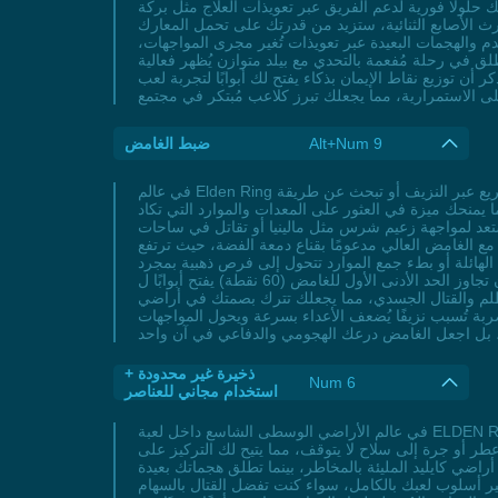
 حلولًا فورية لدعم الفريق عبر تعويذات العلاج مثل بركة
ث الأصابع الثنائية، ستزيد من قدرتك على تحمل المعارك
دم والهجمات البعيدة عبر تعويذات تُغير مجرى المواجهات،
لق في رحلة مُفعمة بالتحدي مع بيلد متوازن يُظهر فعالية
ن توزيع نقاط الإيمان بذكاء يفتح لك أبوابًا لتجربة لعب
Alt+Num 9
ضبط الغامض
في عالم Elden Ring المليء بالتحديات، يبرز الغامض كواحد من السمات الحاسمة التي تغير قواعد اللعبة لصالحك، خاصة إذا كنت من محبي أسلوب القتال السريع عبر النزيف أو تبحث عن طريقة
ا يمنحك ميزة في العثور على المعدات والموارد التي تكاد
و تقاتل في ساحات PvP، فإن رفع الغامض إلى الحد الأدنى المثالي (60 نقطة) يمنحك القدرة على تفعيل مهارات النزيف بسرعة
ة مع الغامض العالي مدعومًا بقناع دمعة الفضة، حيث ترتفع
الهائلة أو بطء جمع الموارد تتحول إلى فرص ذهبية بمجرد
تخصيص بناء يوازن بين الغامض والبراعة، مع دعمه بتعاويذ مثل بهجة سيد الدم. تذكر أن تجاوز الحد الأدنى الأول للغامض (60 نقطة) يفتح أبوابًا ل combos قاتلة، لكن لا تغفل عن تحسين الحيوية
ظلم والقتال الجسدي، مما يجعلك تترك بصمتك في أراضي
 تُسبب نزيفًا يُضعف الأعداء بسرعة ويحول المواجهات
ذخيرة غير محدودة +
Num 6
استخدام مجاني للعناصر
في عالم الأراضي الوسطى الشاسع داخل لعبة ELDEN RING، يواجه اللاعبون تحديات لا نهاية لها من زعماء هائلين وأعداء قويين، لكن نقص الذخيرة أو العناصر الاستهلاكية قد يعطل زخم مغامرتهم.
 أو جرة إلى سلاح لا يتوقف، مما يتيح لك التركيز على
أراضي كايليد المليئة بالمخاطر، بينما تطلق هجماتك بعيدة
ر أسلوب لعبك بالكامل، سواء كنت تفضل القتال بالسهام