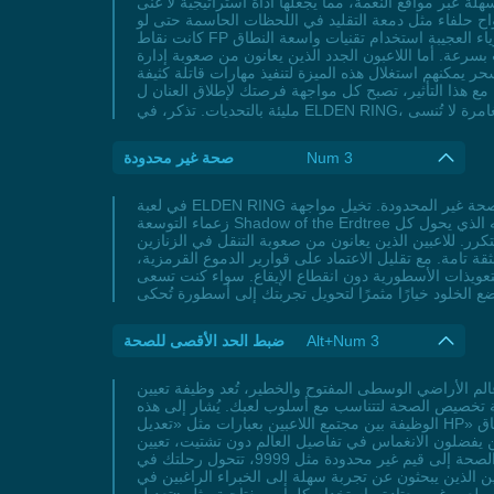
لة عبر مواقع النعمة، مما يجعلها أداة استراتيجية لا غنى
واح حلفاء مثل دمعة التقليد في اللحظات الحاسمة حتى لو
كانت نقاط FP لديك شبه منعدمة. في الاستكشاف أيضًا، سواء في تلال العاصفة الخطرة أو في معارك مفتوحة ضد أعداء متعددين، تُسهّل قارورة الفيزياء العجيبة استخدام تقنيات واسعة النطاق
نون من صعوبة إدارة FP أو الذين يترددون في استخدام السحر بسبب القيود المواردية، فسيجدون في FP غير
يمكنهم استغلال هذه الميزة لتنفيذ مهارات قاتلة كثيفة
رصتك لإطلاق العنان ل想象力 القتالية، سواء كنت تقاتل وحشًا ضخمًا أو تشق طريقك عبر بيئة مفتوحة
Num 3
صحة غير محدودة
في لعبة ELDEN RING التي تقدم تجربة ملحمية بين تقمص الأدوار والأكشن في عالم مفتوح، تصبح تحديات الزعماء مثل مارجيت أو مالينيا أقل إرهاقًا مع ميزة الصحة غير المحدودة. تخيل مواجهة
زعماء التوسعة Shadow of the Erdtree مثل ميسمير الخازوق دون الحاجة للقلق من نزيف شريط الصحة أو إعادة ترتيب بناءاتك لتجنب الهزيمة. هذه الميزة تمنحك وضع الإله الذي يحول كل
رر. للاعبين الذين يعانون من صعوبة التنقل في الزنازين
قة تامة. مع تقليل الاعتماد على قوارير الدموع القرمزية،
لتعويذات الأسطورية دون انقطاع الإيقاع. سواء كنت تسعى
Alt+Num 3
ضبط الحد الأقصى للصحة
 الوسطى المفتوح والخطير، تُعد وظيفة تعيين HP الأقصى في لعبة ELDEN RING حلاً مثاليًا للاعبين الذين يرغبون في تعديل نقاط حياتهم بطرق غير تقليدية. سواء كنت تسعى
ة تخصيص الصحة لتتناسب مع أسلوب لعبك. يُشار إلى هذه
الوظيفة بين مجتمع اللاعبين بعبارات مثل «تعديل HP» أو «تعيين الحياة القصوى»، وهي تُستخدم بكثافة من قبل منشئي المحتوى الذين يريدون تسجيل مقاطع بسلاسة دون انقطاع متكرر. لعشاق
العالم دون تشتيت، تعيين HP الأقصى يقلل من الإحباط الناتج عن الصعوبة العالية ويسمح باستكشاف التحديات القتالية بثقة، مثل تجربة
أسلحة جديدة أو تعويذات قوية دون خوف من فقدان الرون. مع تخصيص الصحة إلى قيم غير محدودة مثل 9999، تتحول رحلتك في ELDEN RING إلى مغامرة إبداعية خالصة، سواء في قلعة
ن الذين يبحثون عن تجربة سهلة إلى الخبراء الراغبين في