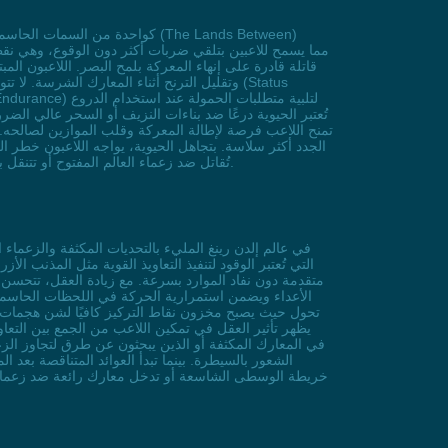
الجدد أكثر سلاسة. بتجاهل الحيوية، يواجه اللاعبون خطر ا
تُقاتل ضد زعماء العالم المفتوح أو تتنقل بين أسرار الخرائط الخطرة، فإن الحيوية تُعتبر السمة التي تُحافظ على استمرارية القصة وتُعزز إحساس الإنجاز عند تجاوز العقبات الصعبة.
في عالم إلدن رينغ المليء بالتحديات المكثفة والزعماء
متقدمة دون نفاد الموارد بسرعة. مع زيادة العقل، تتحسن 
تحول حيث يصبح مخزون نقاط التركيز كافيًا لشن هجمات م
خريطة الوسطى الشاسعة أو تدخل معارك رائعة ضد زعماء يمت