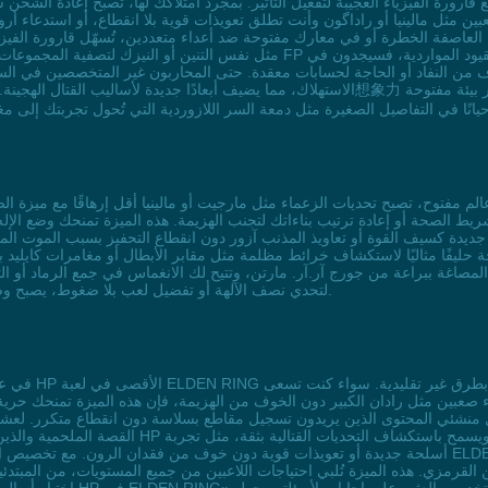
رورة الفيزياء العجيبة لتفعيل التأثير. بمجرد امتلاكك لها، تصبح إعادة الشحن سه
ن مثل مالينيا أو راداگون وأنت تطلق تعويذات قوية بلا انقطاع، أو استدعاء أر
مثل نفس التنين أو النيزك لتصفية المجموعات بسرعة. أما اللاعبون الجدد الذين يعا
من النفاد أو الحاجة لحسابات معقدة. حتى المحاربون غير المتخصصين في السحر 
الاستهلاك، مما يضيف أبعادًا جديدة لأساليب القتال الهجينة. مع هذا التأثير، تصبح كل مواجهة ف
يدة كسيف القوة أو تعاويذ المذنب آزور دون انقطاع التحفيز بسبب الموت المتك
 حليفًا مثاليًا لاستكشاف خرائط مظلمة مثل مقابر الأبطال أو مغامرات كايليد بث
لمصاغة ببراعة من جورج آر.آر. مارتن، وتتيح لك الانغماس في جمع الرماد أو ا
لتحدي نصف الآلهة أو تفضيل لعب بلا ضغوط، يصبح وضع الخلود خيارًا مثمرًا لتحويل تجربتك إلى أسطورة تُحكى.
في عالم الأراضي
ء صعبين مثل رادان الكبير دون الخوف من الهزيمة، فإن هذه الميزة تمنحك حري
القصة الملحمية والذين يفضلون الانغماس في تفاصيل 
قرمزي. هذه الميزة تُلبي احتياجات اللاعبين من جميع المستويات، من المبتدئي