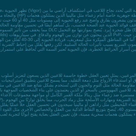
والنجاة من تحدياتها الممي
تمنح اللاعب فرصة لإطالة المعركة و
لموت السريع بسبب تأثيرات الحالة السلبية، لكن رفعها يُقلل من إحباط 'الضربة 
 المرعبين، يمثل تعيين العقل خطوة حاسمة للاعبين الذين يسعون لتعزيز أسلوب 
مقاومة الحالة مثل النوم والجنون التي تُستخدم بشكل شائع ضد اللاعبين في مناط
ستمرة ضد زعماء مثل رينالا ملكة القمر الكامل أو مواجهة مجموعات الأعداء 
الشعور بالسيطرة. بينما تبدأ العوائد المتناقصة بعد المستوى 40، يُنصح بتوزيع النقاط الذكية بين ال
لكون هجمات سحرية مميتة، فإن تعيين العقل بعناية يفتح أبوابًا لتجربة لعب أ