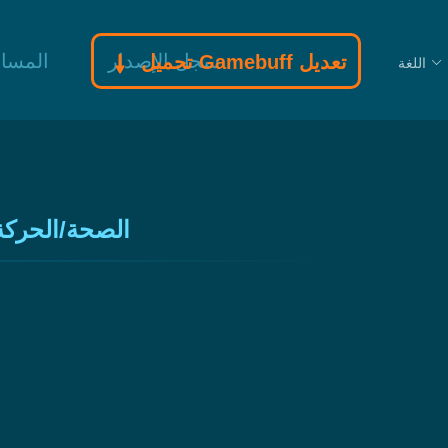
سجل الإصدار
المسا
تحميل Gamebuff تعديل
اللغة
ELDEN RING: مودات القتال ا