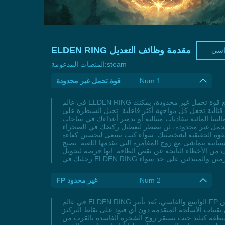
ELDEN RING مقدمة وظائف التعديل
ياسي
steam
المنصات المدعومة:
Num 1
قوة تحمل غير محدودة
في عالم ELDEN RING حيث تتحدى الزعماء الأسطوريين وتستكشف أراضٍ واسعة مليئة بالتفاصيل، تصبح قوة التحمل عنصرًا حاسمًا في تحديد نجاحك أو فشلك. مع قوة تحمل غير محدودة، يمكنك
ءة قتالية تجعل كل مواجهة أكثر فاعلية. تخيل السيطرة على
 بتفاديات متتالية أو تدمير أعداءك في ساحات PvP عبر استخدام مهارات الأسلحة بدون انقطاع بينما تتنقل بسرعة بين مناطق الأراضي الوسطى الشاسعة. هذا التعديل يزيل
وة تحمل غير محدودة، لن تضطر لتعطيل ركضك في الصحراء
القوة الحقيقية لشخصيتك. سواء كنت تسعى لتحسين كفاءة
بية تتماشى مع روح المغامرة التي تقدمها اللعبة. تصبح
 من الأخطاء الناتجة عن نقص الطاقة. إنها فرصة لتحويل
Num 2
FP غير محدود
في عالم ELDEN RING الواسع والقاسي، يُعد تأثير FP غير محدود أحد الأسرار التي تُغير قواعد اللعبة لصالح اللاعبين الذين يعتمدون على السحر أو المهارات المتنوعة. هذا التأثير المميز يُمكنك من
دون أي قيود على نقاط التركيز (FP) لفترة قصيرة تصل إلى 10 ثوانٍ، مما
ي منطقة كيليد حيث تستقر روح الشجرة الفاسدة بالقرب من