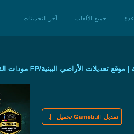
عدة
جميع الألعاب
آخر التحديثات
لملحمي + حيل FP/الصحة/الحركة | موقع تعديلات الأراضي البينية
تحميل Gamebuff تعديل