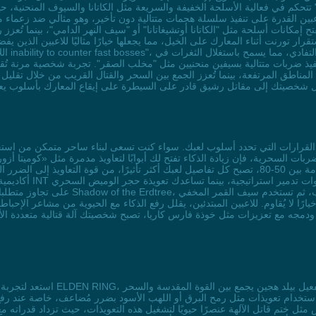
س" تتحكم في فعالية الأسلحة الخفيفة والسريعة مثل الكاتانا والسيوف المنحنية، 
. هذا التحسين يمنح اللاعبين القدرة على تنفيذ سلسلة هجمات متتالية دون تأخير، وهو مثالي ض
تح إمكانات أسلحة مثل "الكاتانا أوتشيغاتانا" أو "سيف النهر الدامي"، بينما تُعز
رار تورنت أثناء المعارك على الخيل، مما يجعلها خيارًا مثاليًا للاعبين الذين
اللاعب
ا جديدة للقتال في المناطق المرتفعة، بينما تُعزز الجمع بين السحر والقتال القريب من خلا
سيف القمر المخفي. مع وصول الذكاء إلى مستويات متقدمة بين 50-80، تصبح كل تفاصيل لعبك أكثر تأثير
أكاديمية رايا لوكاري
على تجاوز متطلبات الذكاء المؤقتة. تخيل 
خيارًا لا يُقاوم. للاعبين المبتدئين، يقلل رفع الذكاء مع الحيوية من مشاعر الإح
 ودمجه مع تعزيزات مثل خوذة فارس كاريا، تصبح شخصيتك آلة قتالية متعددة ا
استعد لتجربة مغامرة فريدة في أراضي
 استخدام تعويذات مثل رمح البرق أو اللهب الأسود بضرر مُضاعف، خاصة عند رفع
 مثل ختم قاتل الآلهة عنصرًا حيويًا لتشغيل هذه التعويذات، حيث تزداد قدراته مع