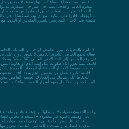
قاضية ضد الأعداء. سواء كنت تواجه زعماء صعبين مثل مال
شجرة العالم أو قذف السم. في المراحل المبكرة، قد تواج
الطويلة دون نفاد الموارد. تعيين الإيمان ليس مجرد خيا
مما يجعلك قادرًا على التكيف مع أي بيئة استكشاف في عالم 
مُذهلة ضد الأعداء المعرضين للضرر المقدس أو البرق، مع إم
فعالة لجمع العناصر النادرة. الغامض لا يقتصر دوره على تح
قاتلة، بينما يعزز أداء صلوات مثل لهب الدم أو تعاويذ التني
معدلات سقوط الأحجار الحرفية أو المعدات المميزة بشكل م
للحفاظ على متانتك في المعارك العنيفة. الغامض ليس
البين كمحارب متكامل يفهم أسرار اللعبة. سواء كنت تستخ
تأتي وظيفة ذخيرة غير محدودة + استخدام مجاني للعنا
استراتيجياتك دون الحاجة إلى التوقف لجمع الموارد أو ز
المدى بلا انقطاع، أو تستخدم العناصر المُحسنة لتعزيز