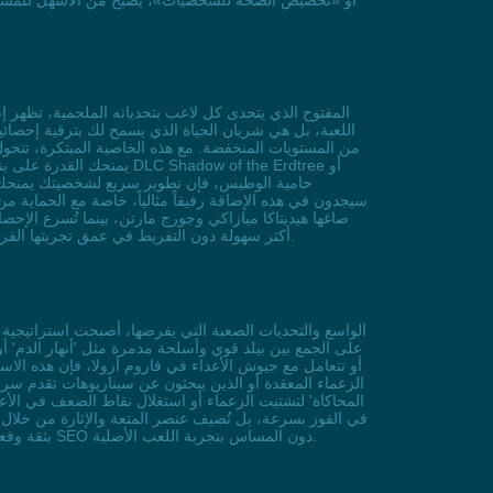
اللعبة، بل هي شريان الحياة الذي يسمح لك بترقية إحصائ
من المستويات المنخفضة. مع هذه الخاصية المبتكرة، تتح
سيجدون في هذه الإضافة رفيقاً مثالياً، خاصة مع الحماية
صاغها هيديتاكا ميازاكي وجورج مارتن، بينما تُسرع الإ
الأراضي الخفية بحرية، فإن فيض الرون وإمكانية الترقية الفورية تُعيد تعريف متعة اللعب في عالم لا يرحم، مما يجعل ELDEN RING أكثر سهولة دون التفريط في عمق تجربتها الفريدة.
على الجمع بين بيلد قوي وأسلحة مدمرة مثل 'أنهار الدم' أو 
أو تتعامل مع جيوش الأعداء في فاروم أزولا، فإن هذه الاست
الزعماء المعقدة أو الذين يبحثون عن سيناريوهات تقدم سريع
المحاكاة' لتشتيت الزعماء أو استغلال نقاط الضعف في الأ
في الفوز بسرعة، بل تُضيف عنصر المتعة والإثارة من خلال ت
بثقة وفعالية. مع توزيع ذكي للكلمات المفتاحية مثل 'ضربة واحدة' و'تكتيك مبسط' و'بيلد قوي'، يضمن المحتوى تفاعل الجمهور وتحقيق أفضل نتائج SEO دون المساس بتجربة اللعب الأصلية.