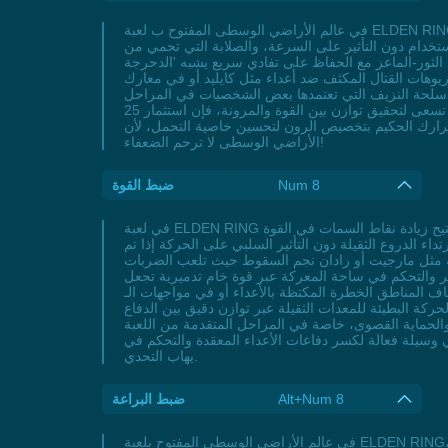
في عالم الأراضي الوسطى المفتوح ب لعبة ELDEN RING، يلعب تعيين التحمل دورًا استراتيجيًا في تطوير شخصيتك لمواجهة تحديات لا ترحم. كل نقطة تُخصصها لخاصية التحمل تفتح لك أبوابًا
ستخدام دون التأثير على السرعة، والصلابة التي تحمي من
 الثور-الماعز مع الحفاظ على تفادي سريع يشبه 'الدحرجة
يليد أو في معارك PvP، فإن الطاقة المتجددة الناتجة عن تعيين التحمل بذكاء تصبح الفارق بين تنفيذ ضربات
د أسلحة النزيف التي تعتمدها بعض الشخصيات في المراحل
المتقدمة، مما يجعل تخصيص الرون في التحمل خيارًا ذا قيمة مضافة للاعبين الذين يبحثون عن شخصيات متعددة الاستخدامات. إذا كنت تسعى لتحقيق توازن بين القوة والمرونة، فإن استثمار 25
من قرارك الحكيم بتخصيص الرون لتحسين خاصية التحمل، لأن
الأراضي الوسطى لا ترحم الضعفاء!
Num 8
ضبط القوة
في لعبة ELDEN RING يمثل ضبط القوة خيارًا استراتيجيًا لللاعبين الذين يسعون لبناء شخصية قتالية تركز على الضرر الفيزيائي العالي والتحمل الاستثنائي، حيث تتيح زيادة نقاط السمات في القوة
 الدروع الثقيلة دون التأثير السلبي على الحركة إذا تم
سمة مثل مارجيت أو رادان نجم السقوط حيث تلعب الضربات
شر والتحكم في ساحة المعركة عبر قوة خام تدميرية تجعل
 في مواجهات الـPvP التنافسية، حيث تضمن الأسلحة الثقيلة القضاء على الأعداء بضربات قليلة وتوفر مرونة في
حركة البطيئة للمعدات الثقيلة عبر توازن دقيق بين الدفاع
 والحماية القصوى، خاصة في المراحل المتقدمة من اللعبة
داء المعقدة والتحكم في ritmo المعركة، مع القدرة على تحويل كل مواجهة إلى عرض تدميري يعكس شخصية المحارب العنيد الذي لا
يهاب التحدي.
Alt+Num 8
ضبط البراعة
في عالم الأراضي الوسطى المفتوح بلعبة ELDEN RING، يُعد تطوير سمات الشخصية مثل البراعة (Dexterity) خطوة استراتيجية تُغير قواعد اللعبة تمامًا، خاصة لعشاق أسلوب اللعب السريع