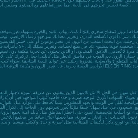
اختبار أساليب لعب غير معتادة.
كيفية تحسين تجربتهم في اللعبة، مما يعزز تفاعلهم مع المحتوى ويضمن استمتاعهم بكل لحظة في عالم الأراضي الوسطى دون قيود.
ياتك، شراء أقوى الأسلحة النادرة، وتعزيز معداتك لمواجهة زعماء الأراضي الو
ول رحلتك من البحث المتعب عن الرون في قصر موغوين أو على جسر القديسين إ
يمنحك القدرة على بناء شخصية
 من خسارة الرون بعد الموت في مناطق الخطر مثل كايليد. اجعل تركيزك على ال
حصائيات المتطورة والأسلحة المُعززة رحلتك عبر عوالم اللعبة الساحقة. سواء 
تعويذة 'الشهاب الأزرق' لتوجيه ضربة واحدة قاضية تُنهي المواجهة قبل أن يُدرك 
راتيجية تُقلل من الوقت والجهد المطلوبين بينما تُحافظ على موارد مثل القوار
، سيجدون في 'قتل سهل' حليفًا مثاليًا يُعزز تجربتهم دون الحاجة إلى تكرار ا
عداء مع أسلحة متخصصة، تصبح حتى أخطر المناطق مثل كايلد آمنة لجمع الرونات
حويل التحديات إلى إنجازات فورية، مما يجعلها خيارًا شائعًا بين مجتمع اللا