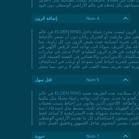
 باستخدام كلمات مفتاحية مثل «تعديل HP في ELDEN RING» أو «تخصيص الصحة للشخصيات»، يصبح من الأسهل للمستخدمين العثور على إجابات لأسئلتهم حول
Num 4
إضافة الرون
في عالم ELDEN RING المفتوح الذي يتحدى كل لاعب بتحدياته الملحمية، تظهر إضافة الرون كمفتاح سحري يفتح أمامك أبواب القوة والخبرة بسهولة غير متوقعة. الرون ليست مجرد عملة داخل
سطى مثل مارغيت أو الجنرال رادان دون أن تشعر بالإحباط
لى تجربة انسيابية حيث يفيض الرون من كل زاوية، مما
 قوية بمستوى 50 في بضع لحظات، وتعزيز سيفك إلى +9 بتأثيرات قاتلة مثل النزيف. سواء كنت تواجه أسد الرقص الإلهي في DLC Shadow of the Erdtree أو
تدخل في مبارزات PvP حامية الوطيس، فإن تطوير سريع لشخصيتك يمنحك ميزة لا تُضاهي. اللاعبون المبتدئون أو الذين يبحثون عن تجربة مكثفة دون تضييع الوقت في فارم الرون التقليدي
استكشاف الاستراتيجي والانغماس في القصة العميقة التي
كنت تسعى لتجربة أنماط لعب متنوعة أو ترغب في استكشاف
Num 5
قتل سهل
في عالم ELDEN RING الواسع والتحديات الصعبة التي يفرضها، أصبحت استراتيجية 'قتل سهل' هي الحل الأمثل للاعبين الذين يبحثون عن طريقة مميزة لاجتياز المعارك بسلاسة. هذه الطريقة تعتمد
العدو ما حدث. سواء كنت تواجه زعيمًا مخيفًا مثل مالينيا
ير والطاقة. اللاعبون الذين يعانون من إحباط بسبب هجمات
لمعارك الطويلة. باستخدام تكتيك مبسط مثل استدعاء 'دمية
 بكميات ضخمة بسهولة. هذه الاستراتيجية لا تُساعد فقط
عبين الذين يسعون لاستكشاف كل ما تقدمه الأراضي الوسطى
Num 7
حيوية