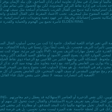
ينيا أو تشارك في معارك تعاونية أمام رادان الساحق، فإن بيلد الإيمان يوفر لك
ه تحديات في إدارة نقاط التركيز المحدودة، لكن مع الحصول على تمائم مثل إر
ر بل استراتيجية ذكية تدمج بين القتال القريب باستخدام أسلحة مثل سيف لهب ال
اللعبة المفتوح مثل ليمغريف. تجنب الاعتماد المفرط على القتال التقليدي وانط
كانية تحسين إحصائياتك وفريقك عبر عهود ذهبية وتعويذات دعم استراتيجية. تذكر أ
غامرة تجمع بين الهجوم والحماية والقدرة على الاستمرارية، مما يجعلك تبرز كلاعب مُبتكر في مجتمع ELDEN RING.
سين تأثيرات النزيف فحسب، بل يلعب أيضًا دورًا رئيسيًا في زيادة الاكتشاف، مم
تكون غير مرئية. سواء كنت تستعد لمواجهة زعيم شرس مثل مالينيا أ
ن. لمحبي الموارد النادرة، يصبح القصر الأسود أو مناطق الصيد المكثف أكثر ربحي
لحوظ. المشكلة التي يواجهها الكثير من اللاعبين مع الزعماء ذوي نقاط الحياة 
 مجرد رقم في الشاشة، بل هو مفتاح لأسلوب لعب متنوع يدمج بين السحر الم
دم رمح موغوين المقدس أو سيف النهب المنحني، فإن الغامض يضمن أن كل ضربة
الصعبة إلى انتصارات ممتعة. لا تنتظر حتى ينقض عليك فناء القاتل، بل اجعل الغامض درعك الهجومي والدفاعي في آن واحد!
صر كحل مبتكر يعيد تعريف حرية الاستكشاف والقتال، حيث تتحول كل سهم أو عطر
يارة التجار. تخيل مواجهة مالينيا ذات المجد المتدفق، أو مطاردة كنز مخفي في 
 مهاراتك في كل لحظة حاسمة. هذه الميزة ليست مجرد تحسين، بل هي فرصة لتغيي