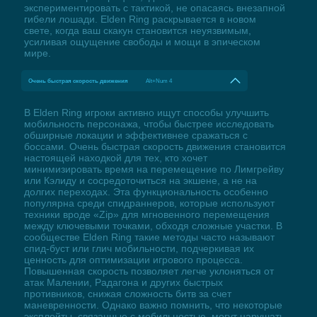
экспериментировать с тактикой, не опасаясь внезапной
гибели лошади. Elden Ring раскрывается в новом
свете, когда ваш скакун становится неуязвимым,
усиливая ощущение свободы и мощи в эпическом
мире.
Очень быстрая скорость движения
Alt+Num 4
В Elden Ring игроки активно ищут способы улучшить
мобильность персонажа, чтобы быстрее исследовать
обширные локации и эффективнее сражаться с
боссами. Очень быстрая скорость движения становится
настоящей находкой для тех, кто хочет
минимизировать время на перемещение по Лимгрейву
или Кэлиду и сосредоточиться на экшене, а не на
долгих переходах. Эта функциональность особенно
популярна среди спидраннеров, которые используют
техники вроде «Zip» для мгновенного перемещения
между ключевыми точками, обходя сложные участки. В
сообществе Elden Ring такие методы часто называют
спид-буст или глич мобильности, подчеркивая их
ценность для оптимизации игрового процесса.
Повышенная скорость позволяет легче уклоняться от
атак Малении, Радагона и других быстрых
противников, снижая сложность битв за счет
маневренности. Однако важно помнить, что некоторые
эксплойты, связанные с мобильностью, могут нарушать