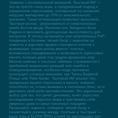
‘ловкача’ с молниеносной реакцией. ‘Быстрый ИИ’ —
это не просто стиль игры, а продуманный подход к
управлению персонажем, основанный на снижении
нагрузки экипировки до 70% от максимального
значения. Такая оптимизация позволяет выполнять
‘быстрые роллы’, уворачиваться от смертоносных
комбо боссов вроде Малении или Звёздного Бича
Радана и экономить драгоценную выносливость для
контратак. В тесных катакомбах или напряжённых PvP-
поединках в Колизее ‘лёгкий билд’ с акцентом на
ловкость и короткое оружие становится ключом к
выживанию: тонкие роллы вместо ‘толстых’,
мгновенные передвижения и возможность агрессивно
менять позиции даже под градом вражеских атак.
Многие новички и опытные геймеры сталкиваются с
проблемой медленных реакций или ошибок в
позиционировании, особенно когда противник
использует сложные механики, как ‘Танец Водяной
Птицы’ или ‘Реки Крови’. ‘Быстрый ИИ’ решает это,
превращая вашего персонажа в юркого ‘ловкача’,
способного не только выживать в хаотичных боях, но и
диктовать свой ритм противостоянию. Это идеальный
выбор для тех, кто ценит динамику, хочет упростить
исследование открытого мира и чувствовать себя
уверенно даже в самых токсичных локациях.
Прокачайте ловкость, соберите ‘лёгкий билд’ и
почувствуйте разницу между ‘толстым’ и ‘быстрым’ —
ваша игра в ELDEN RING станет по-настоящему арт-