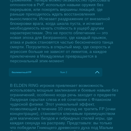
оппонентов в PvP, используя навыки оружия без
перерывов, или покорять вершины локаций, где
раньше приходилось ждать восстановления
выносливости. Исчезает раздражение от внезапной
блокировки врага, когда шкала пуста, и исчезает
необходимость качать стойкость в ущерб другим
характеристикам. Это не просто облегчение — это
новая эпоха для Безгранного, где каждый прыжок,
атака и рывок становятся частью бесконечного танца
смерти. Погрузитесь в открытый мир, где скорость и
агрессия больше не зависят от лимитов, а каждое
приключение в Междуземье превращается в
персональный эпик-момент.
безлимитный FP
Num 2
В ELDEN RING игроков привлекает возможность
использовать мощные заклинания и боевые навыки без
ограничений, особенно когда речь заходит о предмете
Лазурная скрытая слеза и её сочетании с Флаконом
чудесной физики. Этот уникальный эффект,
позволяющий в течение 10 секунд не тратить FP (очки
концентрации), становится ключевым преимуществом
для магических билдов и гибридных стилей игры, где
каждая секунда на расправу. Представьте: вы только
что победили Гниющего древесного духа под Малым