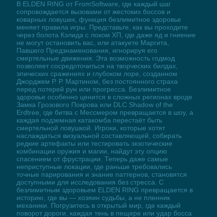
В ELDEN RING от FromSoftware, где каждый шаг
сопровождается вызовами от жестоких боссов и
коварных ловушек, функция безлимитное здоровье
меняет правила игры. Представьте, как вы проходите
через болота Кэлида с локом ХП, где даже яд и гниение
не могут остановить вас, или атакуете Маргита,
Павшего Предзнаменования, игнорируя его
смертельные движения. Эта возможность годмод
позволяет сосредоточиться на творческих билдах,
эпических сражениях и глубоком лоре, созданном
Джорджем Р. Р. Мартином, без постоянного страха
перед потерей рун или прогресса. Безлимитное
здоровье особенно ценится в сложных регионах вроде
Замка Грозового Покрова или DLC Shadow of the
Erdtree, где битва с Мессмером превращается в шоу, а
каждая подземная катакомба перестаёт быть
смертельной ловушкой. Игроки, которые хотят
наслаждаться визуальной составляющей, собирать
редкие артефакты или тестировать экзотические
комбинации оружия и магии, найдут эту опцию
спасением от фрустрации. Теперь даже самые
неприступные локации, где раньше требовались
точные парирования и знание паттернов, становятся
доступными для исследования без стресса. С
безлимитным здоровьем ELDEN RING превращается в
историю, где вы — хозяин судьбы, а не пленник
механики. Погрузитесь в открытый мир, где каждый
поворот дороги, каждая тень в пещере или удар босса