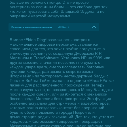
больше не означают конца. Это не просто
альтернатива сложным боям — это свобода для тех,
кто хочет чувствовать себя Владыкой Элдена, а не
очередной жертвой междуземья.
Установить максимальное здоровье
Alt+Num 3
В мире *Elden Ring* возможность настроить
максимальное здоровье персонажа становится
спасением для тех, кто хочет глубже погрузиться в
эпическую вселенную, созданную Джорджем Р. Р.
Мартином и FromSoftware. Установка HP на 9999 или
другие высокие значения позволяет не думать о
каждом ударе врага, смело исследовать багровые
пустоши Кэлида, разгадывать секреты замка
Штормвейл или тестировать нестандартные билды с
Пеплом Войны. Геймеры давно оценили «Макс HP» как
лазейку для расслабленного прохождения: теперь
можно изучать лор, не возвращаясь к Месту Благодати
после каждой смерти, или разбираться с механикой
боссов вроде Малении без нервотрепки. Эта функция
особенно актуальна для стримеров и видеоблогеров,
которым важно создавать контент без прерываний —
будь то обзор подземного города Нокрон или
демонстрация редких заклинаний. Для тех, кто устал от
хардкора, «Кастомизация здоровья» превращает
Междуземье в интерактивную площадку: забудьте про