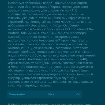
Используя талисманы вроде Талисмана сияющего
камня или броню рыцарей Карии, можно временно
повысить показатель для сложных миссий. В
сообществе термины вроде «инт-маг» или «спам
магией» уже давно стали синонимами эффективных
стратегий, где холодный скейлинг через пепел войны
добавляет универсальности билду. Особенно
актуально это в битвах с боссами из DLC Shadow of the
Erdtree, такими как Пламенный рыцарь Мессмера:
высокий интеллект позволяет контролировать
дистанцию, нанося колоссальный урон издалека, а
затем завершать противника с помощью эффектов
обморожения. Для новичков и ветеранов интеллект
решает проблему «недостаточного урона» и снижает
риски в ближнем бою, делая исследование мира менее
стрессовым. Комбинируя с выносливостью (30–40),
игроки получают гибридный стиль, сочетающий магию
и мечи, что подтверждает популярность «инт-дамаг» в
обсуждениях на форумах и в соцсетях. Правильная
прокачка интеллекта превращает сложные сценарии в
триумф, усиливая стратегическую глубину и
удовольствие от победы над врагами, которые раньше
казались непреодолимыми.
Установить Веру
Num 9
В Elden Ring атрибут Вера играет ключевую роль для