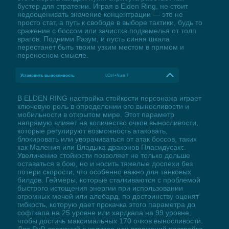
бустер для стратегии. Играя в Elden Ring, не стоит
недооценивать значение концентрации — это не
просто стат, а путь к свободе в выборе тактики, будь то
сражение с боссом или зачистка подземелья от толп
врагов. Подними Разум, и пусть синяя шкала
перестанет быть твоим узким местом в прямом и
переносном смысле.
Установить выносливость
LCtrl+Num 7
В ELDEN RING настройка стойкости персонажа играет
ключевую роль в определении его выносливости и
мобильности в открытом мире. Этот параметр
напрямую влияет на количество очков выносливости,
которые регулируют возможность атаковать,
блокировать или уворачиваться от атак боссов, таких
как Маления или Владыка драконов Пласидусакс.
Увеличение стойкости позволяет не только дольше
оставаться в бою, но и носить тяжелые доспехи без
потери скорости, что особенно важно для танковых
билдов. Геймеры, которые сталкиваются с проблемой
быстрого истощения энергии при использовании
огромных мечей или алебард, по достоинству оценят
гибкость, которую дает прокачка этого параметра до
софткапа на 25 уровне или хардкапа на 99 уровне,
чтобы достичь максимальных 170 очков выносливости.
Для PvP-сражений в колизее или вторжений настройка