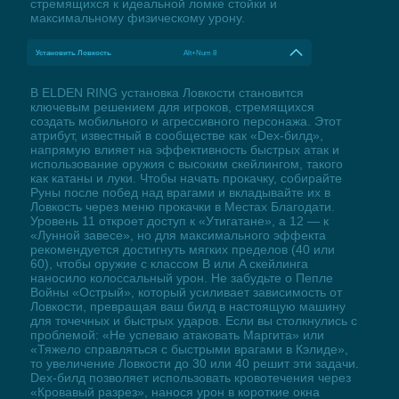
стремящихся к идеальной ломке стойки и
максимальному физическому урону.
Установить Ловкость
Alt+Num 8
В ELDEN RING установка Ловкости становится
ключевым решением для игроков, стремящихся
создать мобильного и агрессивного персонажа. Этот
атрибут, известный в сообществе как «Dex-билд»,
напрямую влияет на эффективность быстрых атак и
использование оружия с высоким скейлингом, такого
как катаны и луки. Чтобы начать прокачку, собирайте
Руны после побед над врагами и вкладывайте их в
Ловкость через меню прокачки в Местах Благодати.
Уровень 11 откроет доступ к «Утигатане», а 12 — к
«Лунной завесе», но для максимального эффекта
рекомендуется достигнуть мягких пределов (40 или
60), чтобы оружие с классом B или A скейлинга
наносило колоссальный урон. Не забудьте о Пепле
Войны «Острый», который усиливает зависимость от
Ловкости, превращая ваш билд в настоящую машину
для точечных и быстрых ударов. Если вы столкнулись с
проблемой: «Не успеваю атаковать Маргита» или
«Тяжело справляться с быстрыми врагами в Кэлиде»,
то увеличение Ловкости до 30 или 40 решит эти задачи.
Dex-билд позволяет использовать кровотечения через
«Кровавый разрез», нанося урон в короткие окна