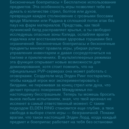
Бесконечные боеприпасы + Бесплатное использование
предметов. Эта особенность игры позволяет тебе не
думать о количестве стрел, болтов или духов,
превращая каждое столкновение с грозными боссами
вроде Малении или Радана в сплошной поток атак без
пауз на фарм материалов. Представь, как твой
лучникский билд расправляет крылья, а ты свободно
исследуешь опасные зоны Кэлида, ослабляя врагов
издалека или восстанавливая здоровье горшками без
ограничений. Бесконечные боеприпасы и бесконечные
предметы меняют правила игры, убирая рутину
управления инвентарем и давая сосредоточиться на
тактике и приключениях. В мультиплеерных режимах
эта функция открывает новые возможности для
доминирования, хотя стоит помнить, что на
официальных PVP-серверах она может работать с
оговорками. Создатели мод Элден Ринг постарались,
чтобы каждый игрок мог экспериментировать с
билдами, не переживая за конец стрел или духа, что
делает процесс покорения Междуземья по-
настоящему бесстрашным. Теперь ты можешь бросить
вызов любым испытаниям, зная, что твой арсенал не
иссякнет в самый ответственный момент. С таким
подходом ELDEN RING становится еще глубже, а твоя
свобода в выборе стиля игры — безграничной. Покажи
врагам, что такое настоящий Элден Лорд, когда каждый
предмет и боеприпас работает на тебя без остановки.