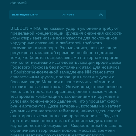
формой.
Более медленный ИИ
Alt+Num 5
В ELDEN RING, где каждый удар и уклонение требуют
предельной концентрации, функция снижения скорости
игры открывает новые возможности для поклонников
хардкорных сражений и любителей глубокого
погружения в мир лора. Эта механика, позволяющая
регулировать масштаб времени, особенно ценится
теми, кто борется с агрессивными паттернами врагов
или хочет неспешно исследовать локации вроде Замка
Грозового Покрова без постоянных атак. Для новичков
в Soulsborne-вселенной замедление ИИ становится
спасательным кругом, превращая нелегкие дуэли с
боссами вроде Малении в шанс изучить тайминги и
отточить навыки контратак. Энтузиасты, стремящиеся к
идеальной прокачке персонажа, оценят возможность
тестировать комбинации с заклинаниями и оружием в
условиях пониженного давления, что упрощает фарм
рун и артефактов. Даже ветераны, которым не хватает
динамики стандартного геймплея, найдут здесь способ
адаптировать темп под свои предпочтения — будь то
стратегическая подготовка к битве или медитативное
изучение деталей окружения. Скорость игры больше не
ограничивает творческий подход: масштаб времени
превращает каждую схватку в мастер-класс по