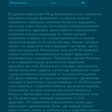
Жизненная сила
Num 7
В суровом мире Elden Ring Жизненная сила становится
фундаментом для выживания, особенно если вы
стремитесь прокачать танковый билд или выдержать
яростные атаки боссов. Этот атрибут напрямую влияет
на показатель здоровья, выносливости и иммунитета,
позволяя вашему персонажу не только дольше
оставаться в живых, но и сопротивляться статусным
эффектам вроде алой гнили или яда. Игроки, которые
играют на хардстоне или осваивают пвп-битвы, часто
советуют докачать Жизненную силу до 40-60 уровней,
чтобы получить максимальный прирост здоровья и
устойчивость к оглушению. Например, против Малении
с её сокрушительным уроном и поглощением
здоровья, высокая Жизненная сила дает шанс выжить
после нескольких ударов, а в Кэлиде иммунитет к алой
гнили становится спасением от быстрого истощения
ОЗ. Даже новички, которые сталкиваются с Древесным
стражем в Замогилье, оценят комфорт от 30-40 пунктов
этого атрибута, позволяя избежать фатальных ошибок.
Учитывайте, что для тяжелых доспехов требуется
баланс с Выносливостью, а прокачка Жизненной силы
до 99 уровня дает пиковый показатель в 2100
здоровья. Эта характеристика особенно важна для
адаптации к динамичным боям, где каждый промах
может стоить жизни, а стабильность в эндгейме зависит