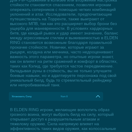
стойкости становится спасением, позволяя игрокам
опережать соперников с помощью четких комбинаций
уклонений и атак. Исследователи, предпочитающие
путешествовать на Торренте, также выиграют от
высокого МПВ, так как это расширяет выбор брони без
ущерба для маневренности. В условиях хардкорных
битв, где каждый рывок и удар имеют значение, баланс
между агрессивным стилем и выживаемостью в ELDEN
RING становится возможным благодаря правильной
прокачке стойкости. Новички, которые играют за
рыцаря, колдуна или мечника, часто недооценивают
важность этого параметра, но опытные игроки знают,
как он влияет на ритм сражений и комфорт в областях,
таких как Кэлид, где требуется частое передвижение.
Вкладывая руны в стойкость, вы не только улучшите
боевые навыки, но и адаптируете персонажа под свой
уникальный билд, будь то стремительный рейнджер
или непробиваемый танк.
Установить Силу
Num 8
В ELDEN RING игроки, желающие воплотить образ
грозного воина, могут выбрать билд на силу, который
открывает доступ к разрушительным атакам и
тяжелому оружию. Сила напрямую влияет на
эффективность таких видов оружия, как колоссальные