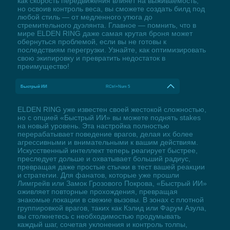
как скорость передвижения влияет на выживаемость,
но освоив контроль веса, вы сможете создать билд под
любой стиль — от медленного утюга до
стремительного дуэлянта. Главное — помнить, что в
мире ELDEN RING даже самая крутая броня может
обернуться проблемой, если вы не готовы к
последствиям перегрузки. Узнайте, как оптимизировать
свою экипировку и превратить недостаток в
преимущество!
Быстрый ИИ
RCtrl+Num 5
ELDEN RING уже известен своей жестокой сложностью,
но с опцией «Быстрый ИИ» вы можете поднять stakes
на новый уровень. Эта настройка полностью
перерабатывает поведение врагов, делая их более
агрессивными и внимательными к вашим действиям.
Искусственный интеллект теперь реагирует быстрее,
преследует дольше и охватывает больший радиус,
превращая даже простые стычки в тест вашей реакции
и стратегии. Для фанатов, которые уже прошли
Лимгрейв или Замок Грозового Покрова, «Быстрый ИИ»
оживляет повторные прохождения, превращая
знакомые локации в свежие вызовы. В зонах с плотной
группировкой врагов, таких как Кэлид или Фарум Азула,
вы столкнетесь с необходимостью продумывать
каждый шаг, сочетая уклонения и контроль толпы,