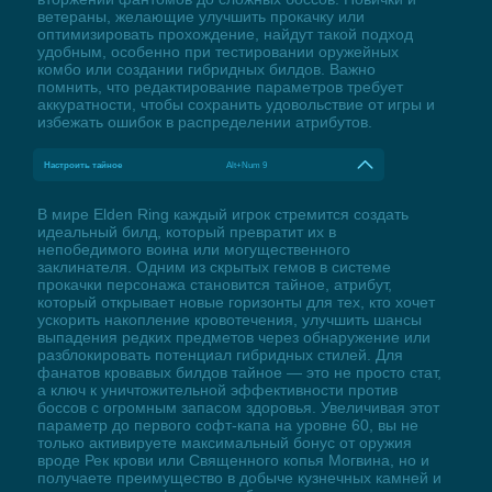
ветераны, желающие улучшить прокачку или
оптимизировать прохождение, найдут такой подход
удобным, особенно при тестировании оружейных
комбо или создании гибридных билдов. Важно
помнить, что редактирование параметров требует
аккуратности, чтобы сохранить удовольствие от игры и
избежать ошибок в распределении атрибутов.
Настроить тайное
Alt+Num 9
В мире Elden Ring каждый игрок стремится создать
идеальный билд, который превратит их в
непобедимого воина или могущественного
заклинателя. Одним из скрытых гемов в системе
прокачки персонажа становится тайное, атрибут,
который открывает новые горизонты для тех, кто хочет
ускорить накопление кровотечения, улучшить шансы
выпадения редких предметов через обнаружение или
разблокировать потенциал гибридных стилей. Для
фанатов кровавых билдов тайное — это не просто стат,
а ключ к уничтожительной эффективности против
боссов с огромным запасом здоровья. Увеличивая этот
параметр до первого софт-капа на уровне 60, вы не
только активируете максимальный бонус от оружия
вроде Рек крови или Священного копья Могвина, но и
получаете преимущество в добыче кузнечных камней и