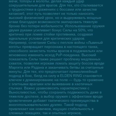
мечи, топоры и молоты, делая каждый удар
сокрушительным для врагов. Для тех, кто сталкивается
с трудностями в сражениях с боссами или зачистке
катакомб, этот путь позволяет не только наносить
высокий физический урон, но и выдерживать мощные
атаки благодаря возможности экипировать тяжелую
броню без потери мобильности. Использование оружия
двумя руками усиливает бонус Силы на 50%, что
критично при ломке стойки противника, создавая
идеальные условия для критических ударов.
Например, сочетание Силы с пеплом войны «Львиный
коготь» превращает персонажа в настоящего танка,
способного зачистить толпы врагов в подземельях или
мгновенно изменить исход PvP-поединка. Высокий
показатель Силы также решает проблему медленных
схваток, позволяя игрокам ломать защиту боссов вроде
Маргита или Радана и заканчивать битвы за считанные
минуты. Для тех, кто предпочитает прямолинейный
подход в бою, билд на силу в ELDEN RING становится
ключом к доминированию на поле — будь то сражение
с элитными врагами или выживание в хаотичных
стычках. Важно уравновесить характеристики с
Выносливостью, чтобы сохранить подвижность даже в
тяжелом доспехе, а выбор оружия с эффектами вроде
кровотечения добавит тактического преимущества в
многопользовательских дуэлях. Такой подход
привлекает как новичков, ищущих стабильность в
сложных локациях, так и опытных игроков,