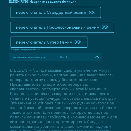
ELDEN RING Измените введение функции
переключатель Стандартный режим
переключатель Профессиональный режим
переключатель Супер Режим
Платформа поддержки:
steam
Безлимитная выносливость
Num 1
В ELDEN RING, где каждый удар и уклонение могут
решить исход схватки, неограниченная выносливость
превращает игру в аркаду без компромиссов.
Представьте: вы атакуете без перерыва,
уворачиваетесь от смертоносных атак Малении и
Радана, как ниндзя на скорости света, и исследуете
ледяные пустоши Кэлида, не останавливаясь на отдых.
Эта механика убирает привычную рутину контроля за
зеленой шкалой, позволяя сосредоточиться на боевом
темпе и тактике. Для новичков, которые до сих пор
боялись исчерпать стойкость в ключевой момент, и для
ветеранов, мечтающих протестировать билды с
максимальным уроном, это шанс изменить подход к
сражениям. Теперь можно безжалостно прессовать