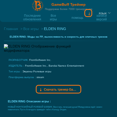
GameBuff Трейнер
Поддержка более 7000 тренеров игр
язык
Скачать тренер
Последние
Все
записи
помощь
обновления
игры
версий
Главная
Все игры
ELDEN RING
ELDEN RING: Моды на FP, выносливость и скорость для эпичных трюков
РАЗРАБОТЧИК:
FromSoftware Inc.
ИЗДАТЕЛЬ：
FromSoftware Inc., Bandai Namco Entertainment
Тип игры：
Экшены
Ролевые игры
Платформа выпуска：
steam
Скачать тренер Gamebuff
ELDEN RING Описание игры：
НОВЫЙ ФЭНТЕЗИЙНЫЙ РОЛЕВОЙ БОЕВИК. Восстань, погасшая душа! Междуземье ждёт своего
повелителя. Пусть благодать приведёт тебя к Кольцу Элден.