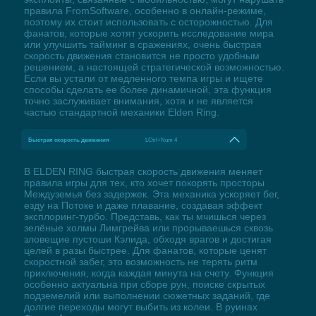
правила FromSoftware, особенно в онлайн-режиме,
поэтому их стоит использовать с осторожностью. Для
фанатов, которые хотят ускорить исследование мира
или улучшить тайминг в сражениях, очень быстрая
скорость движения становится не просто удобным
решением, а настоящей стратегической возможностью.
Если вы устали от медленного темпа игры и ищете
способы сделать ее более динамичной, эта функция
точно заслуживает внимания, хотя и не является
частью стандартной механики Elden Ring.
Быстрая скорость движения
LCtrl+Num 4
В ELDEN RING быстрая скорость движения меняет
правила игры для тех, кто хочет покорять просторы
Междуземья без задержек. Эта механика ускоряет бег,
езду на Потоке и даже плавание, создавая эффект
эксплоринг-турбо. Представь, как ты мчишься через
зелёные холмы Лимгрейва или прорываешься сквозь
зловещие пустоши Кэлида, обходя врагов и достигая
целей в разы быстрее. Для фанатов, которые ценят
скоростной забег, это возможность не терять ритм
приключения, когда каждая минута на счету. Функция
особенно актуальна при сборе рун, поиске скрытых
подземелий или выполнении сюжетных заданий, где
долгие переходы могут выбить из колеи. В руинах