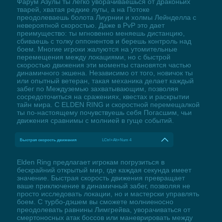
Фарум Азулы ты легко уворачиваешься от драконьих
тварей, хватая редкие луты, а на Потоке
преодолеваешь болота Лиурнии и холмы Лейнделла с
невероятной скоростью. Даже в PvP это дает
преимущество: ты мгновенно меняешь дистанцию,
сбиваешь с толку оппонентов и берешь контроль над
боем. Многие игроки жалуются на утомительные
перемещения между локациями, но с быстрой
скоростью движения эти моменты становятся частью
динамичного экшена. Независимо от того, новичок ты
или опытный ветеран, такая механика делает каждый
забег по Междуземью захватывающим, позволяя
сосредоточиться на сражениях, квестах и раскрытии
тайн мира. С ELDEN RING и скоростной перемещалкой
ты по-настоящему почувствуешь себя Погасшим, чьи
движения сравнимы с молнией в гуще событий.
Быстрая скорость движения
LCtrl+Alt+Num 4
Elden Ring предлагает игрокам погрузиться в
бескрайний открытый мир, где каждая секунда имеет
значение. Быстрая скорость движения превращает
ваше приключение в динамичный забег, позволяя не
просто исследовать локации, но и мастерски управлять
боем. С турбо-дэшем вы сможете молниеносно
преодолевать равнины Лимгрейва, уворачиваться от
смертоносных атак боссов или маневрировать между