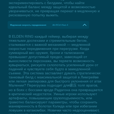
экспериментировать с билдами, чтобы найти
идеальный баланс между защитой и возможностью
уворачиваться, не превращая перекат в медленную и
рискованную попытку выжить.
Медленная скорость передвижения
Alt+RCtrl+Num 4
В ELDEN RING каждый геймер, выбирая между
тяжелыми доспехами и стремительным бегом,
сталкивается с важной механикой — медленной
скоростью передвижения при перегрузке. Когда
суммарный вес оружия, брони и талисманов
превышает допустимый предел, зависящий от
выносливости персонажа, вы теряете возможность
кувыркаться, рискуете схлопотать усиленный урон от
падений и чувствуете себя будто в замедленной
съемке. Эта система заставляет думать стратегически:
танковый билд с максимальной защитой в Лимгрейве
или легкая экипировка для быстрого уклонения от атак
Малении? Перегрузка подходит для碾压 толп врагов,
но в боях с боссами вроде Радагона она превращается
в критический недостаток. Умные игроки используют
артефакты, повышающие грузоподъемность, или
грамотно балансируют параметры, чтобы сохранить
маневренность в болотах Кэлида или при избегании
ловушек в катакомбах. Новички часто недооценивают,