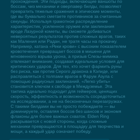
прохождения. Эти подходы, включающие ваншоты по
боссам, чиз механики и оверпавер билды, позволяют
превратить тяжелые сражения в эпические моменты,
где вы буквально сметаете противников за считанные
секунды. Используя грамотное распределение
характеристик, усиленное оружие или заклинания
вроде Лазурной кометы, вы сможете добиваться
невероятных результатов против сложных врагов, таких
как Маления или Радан, не тратя часы на прокачку.
Например, катана «Реки крови» с высоким показателем
кровотечения превращает боссов в мишени для
мгновенного взрыва урона, а призыв Слезы-мимика
отвлекает внимание, создавая идеальные условия для
критических ударов. Для тех, кто хочет фармить руны
без риска, как против Серого дракона в Кэлиде, или
расправляться с толпами врагов в Фарум Азула с
помощью радиусных заклинаний, «Легко убить»
становится ключом к свободе в Междуземье. Эта
тактика идеально подходит для геймеров, ценящих
скорость, эффектность и возможность сосредоточиться
на исследовании, а не на бесконечных перезагрузках.
С такими билдами вы не просто побеждаете — вы
доминируете, оставляя боссов без шансов и экономя
флаконы для более важных схваток. Elden Ring
раскрывается с новой стороны, когда сложные
механики превращаются в площадку для творчества и
мощи, а каждый удар означает победу.