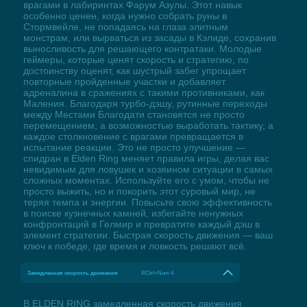
врагами в лабиринтах Фарум Азулы. Этот навык
особенно ценен, когда нужно собрать руны в
Стормвейле, не попадаясь на глаза элитным
монстрам, или вырваться из засады в Кэлиде, сохранив
выносливость для решающего контратаки. Молодые
геймеры, которые ценят скорость и стратегию, по
достоинству оценят, как шустрый забег упрощает
повторные пройденные участки и добавляет
адреналина в сражениях с такими противниками, как
Маления. Благодаря турбо-дэшу, рутинные переходы
между Местами Благодати становятся не просто
перемещением, а возможностью выработать тактику, а
каждое столкновение с врагами превращается в
испытание реакции. Это не просто улучшение —
спидран в Elden Ring меняет правила игры, делая вас
невидимым для ловушек и хозяином ситуации в самых
сложных моментах. Используйте его с умом, чтобы не
просто выжить, но и покорить этот суровый мир, не
теряя темпа и энергии. Повысьте свою эффективность
в поиске кузнечных камней, избегайте ненужных
конфронтаций в Гелмир и превратите каждый дэш в
элемент стратегии. Быстрая скорость движения — ваш
ключ к победе, где время и ловкость решают всё.
Замедленная скорость движения
RCtrl+Num 4
В ELDEN RING замедленная скорость движения