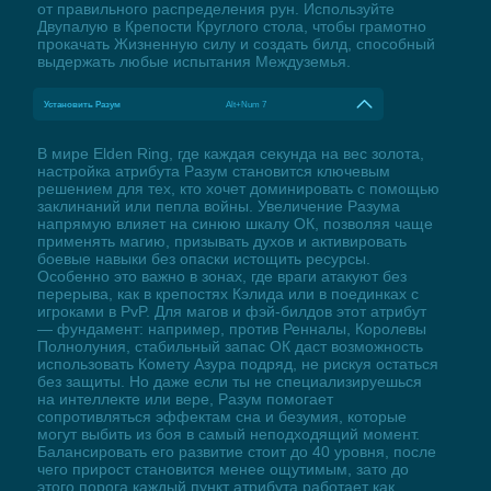
от правильного распределения рун. Используйте
Двупалую в Крепости Круглого стола, чтобы грамотно
прокачать Жизненную силу и создать билд, способный
выдержать любые испытания Междуземья.
Установить Разум
Alt+Num 7
В мире Elden Ring, где каждая секунда на вес золота,
настройка атрибута Разум становится ключевым
решением для тех, кто хочет доминировать с помощью
заклинаний или пепла войны. Увеличение Разума
напрямую влияет на синюю шкалу ОК, позволяя чаще
применять магию, призывать духов и активировать
боевые навыки без опаски истощить ресурсы.
Особенно это важно в зонах, где враги атакуют без
перерыва, как в крепостях Кэлида или в поединках с
игроками в PvP. Для магов и фэй-билдов этот атрибут
— фундамент: например, против Ренналы, Королевы
Полнолуния, стабильный запас ОК даст возможность
использовать Комету Азура подряд, не рискуя остаться
без защиты. Но даже если ты не специализируешься
на интеллекте или вере, Разум помогает
сопротивляться эффектам сна и безумия, которые
могут выбить из боя в самый неподходящий момент.
Балансировать его развитие стоит до 40 уровня, после
чего прирост становится менее ощутимым, зато до
этого порога каждый пункт атрибута работает как