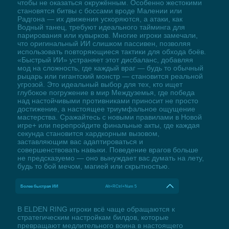
чтобы не оказаться окружённым. Особенно жестокими
становятся битвы с боссами вроде Малении или
Радгона — их движения ускоряются, а атаки, как
Водный танец, требуют идеального тайминга для
парирования или кувырков. Многие игроки замечали,
что оригинальный ИИ слишком пассивен, позволяя
использовать повторяющиеся тактики для обхода боёв.
«Быстрый ИИ» устраняет этот дисбаланс, добавляя
мод на сложность, где каждый враг — будь то обычный
рыцарь или гигантский монстр — становится реальной
угрозой. Это идеальный выбор для тех, кто ищет
глубокое погружение в мир Междуземья, где победа
над настойчивыми противниками приносит не просто
достижение, а настоящее триумфальное ощущение
мастерства. Сражайтесь с новыми правилами в Новой
игре+ или перепройдите финальные акты, где каждая
секунда становится хардкорным вызовом,
заставляющим вас адаптироваться и
совершенствовать навыки. Поведение врагов больше
не предсказуемо — оно вынуждает вас думать на лету,
будь то бой мечом, магией или скрытностью.
Более быстрая ИИ
Alt+RCtrl+Num 5
В ELDEN RING игроки всё чаще обращаются к
стратегическим настройкам билдов, которые
превращают медлительного воина в настоящего