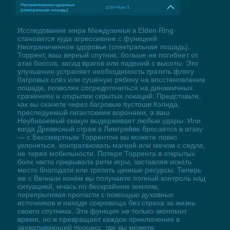
Неограниченное здоровье
LCtrl+Num 3
(спектральная лошадь)
Исследование мира Междуземья в Elden Ring
становится куда агрессивнее с функцией
Неограниченное здоровье (спектральная лошадь).
Торрент, ваш верный спутник, больше не погибнет от
атак боссов, засад врагов или падений с высоты. Это
улучшение устраняет необходимость тратить флягу
багровых слёз или сушёную рябину на восстановление
лошади, позволяя сосредоточиться на динамичных
сражениях и открытии скрытых локаций. Представьте,
как вы скачете через багровые пустоши Кэлида,
преследуемый гигантскими воронами, а ваш
Неубиваемый скакун выдерживает любые удары. Или
когда Древесный страж в Лимгрейве бросается в атаку
— с Бессмертным Торрентом вы можете ловко
уклоняться, контратаковать магией или мечом с седла,
не теряя мобильности. Потеря Торрента в открытых
боях часто прерывала ритм игры, заставляя искать
место благодати или тратить ценные ресурсы. Теперь
же с Вечным конём вы получаете полный контроль над
ситуацией, мчась по бескрайним землям,
перепрыгивая пропасти с помощью духовных
источников и находя сокровища без страха за жизнь
своего спутника. Эта функция не только экономит
время, но и превращает каждое приключение в
захватывающий процесс, где вы можете