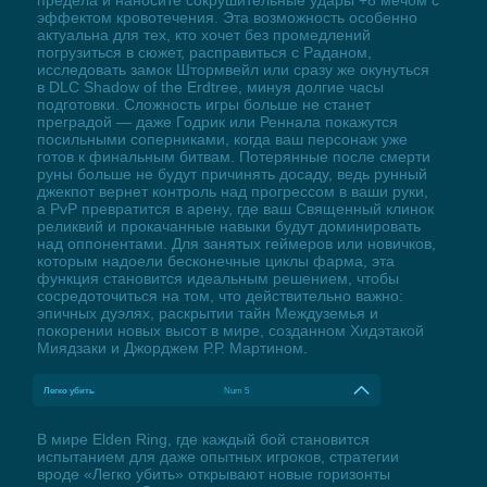
эффектом кровотечения. Эта возможность особенно
актуальна для тех, кто хочет без промедлений
погрузиться в сюжет, расправиться с Раданом,
исследовать замок Штормвейл или сразу же окунуться
в DLC Shadow of the Erdtree, минуя долгие часы
подготовки. Сложность игры больше не станет
преградой — даже Годрик или Реннала покажутся
посильными соперниками, когда ваш персонаж уже
готов к финальным битвам. Потерянные после смерти
руны больше не будут причинять досаду, ведь рунный
джекпот вернет контроль над прогрессом в ваши руки,
а PvP превратится в арену, где ваш Священный клинок
реликвий и прокачанные навыки будут доминировать
над оппонентами. Для занятых геймеров или новичков,
которым надоели бесконечные циклы фарма, эта
функция становится идеальным решением, чтобы
сосредоточиться на том, что действительно важно:
эпичных дуэлях, раскрытии тайн Междуземья и
покорении новых высот в мире, созданном Хидэтакой
Миядзаки и Джорджем Р.Р. Мартином.
Легко убить
Num 5
В мире Elden Ring, где каждый бой становится
испытанием для даже опытных игроков, стратегии
вроде «Легко убить» открывают новые горизонты