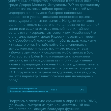
уникальных артефактов, особенно в сложных локациях
вроде Дворца Могвина. Энтузиасты PvP по достоинству
оценят, как высокий тайное превращает кривой меч
мародера в инструмент быстрого нанесения
процентного урона, заставляя оппонентов срывать
контр-удары в попытках выжить. Но даже если ваша
цель — не только кровотечение, а прокачка священной
магии или защита от смертельной порчи, тайное
останется универсальным союзником. Комбинируйте
его с талисманами вроде Радости повелителя крови
или Серебряной маски слёз, чтобы выжать максимум
из каждого очка. Не забывайте балансировать с
выносливостью и ловкостью — это позволит вам
избежать хрупкости и сохранить мобильность в бою.
Мастерство в Elden Ring начинается с понимания
механик, но тайное доказывает, что иногда именно
нюансы превращают сложный фарм в удовольствие, а
тяжелые схватки — в демонстрацию вашего игрового
IQ. Погрузитесь в секреты междуземья, и вы увидите,
как этот параметр станет основой для легендарных
побед.
Бесконечные боеприпасы +
Num 6
Бесплатное использование предметов
Погрузись в эпические сражения в мире ELDEN RING,
где каждый выстрел из лука или метательный нож
становится решающим благодаря функции