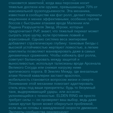
становится заметной, когда ваш персонаж носит
тяжелые доспехи или оружие, превышающие 70% от
максимальной грузоподъемности. Эта механика,
известная в сообществе как фат ролл, делает перекаты
медленнее и менее эффективными, особенно против
боссов с быстрыми атаками вроде Малении или
Радана Разрушителя Звезд. Игроки, которые
предпочитают PvP, знают, что тяжелый перекат может
сыграть злую шутку, если противник ловкий и
агрессивный. Однако система веса экипировки
добавляет стратегическую глубину: танковые билды с
высокой устойчивостью жертвуют ловкостью, а легкие
комплекты позволяют маневрировать даже в самых
динамичных сражениях. Чтобы избежать фат ролла,
советуют балансировать между защитой и
выносливостью, используя талисманы вроде Арсенала
Великого Сосуда или снижая нагрузку ниже
критического порога. В Землях Между, где внезапные
атаки Ночной кавалерии застают врасплох,
мобильность становится вопросом жизни и смерти.
Понимание этой механики помогает адаптировать
стиль игры под ваши приоритеты: будь то безумный
танк, выдерживающий удары, или ассасин,
уклоняющийся с точностью. ELDEN RING не просто
требует силы — он проверяет ваш выбор, ведь даже
самая крутая броня может обернуться проблемой,
если вы не готовы к замедленной скорости движения.
Эксперты сообщества рекомендуют