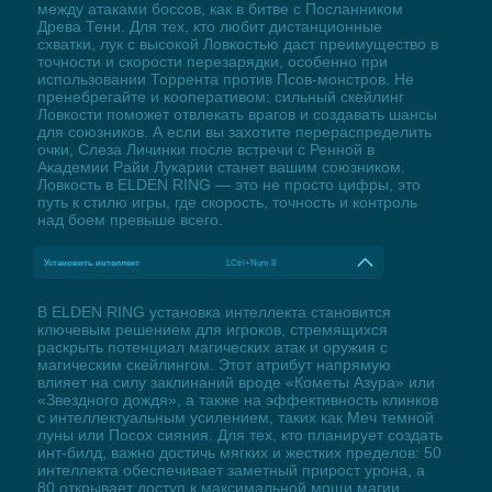
между атаками боссов, как в битве с Посланником
Древа Тени. Для тех, кто любит дистанционные
схватки, лук с высокой Ловкостью даст преимущество в
точности и скорости перезарядки, особенно при
использовании Торрента против Псов-монстров. Не
пренебрегайте и кооперативом: сильный скейлинг
Ловкости поможет отвлекать врагов и создавать шансы
для союзников. А если вы захотите перераспределить
очки, Слеза Личинки после встречи с Ренной в
Академии Райи Лукарии станет вашим союзником.
Ловкость в ELDEN RING — это не просто цифры, это
путь к стилю игры, где скорость, точность и контроль
над боем превыше всего.
Установить интеллект
LCtrl+Num 8
В ELDEN RING установка интеллекта становится
ключевым решением для игроков, стремящихся
раскрыть потенциал магических атак и оружия с
магическим скейлингом. Этот атрибут напрямую
влияет на силу заклинаний вроде «Кометы Азура» или
«Звездного дождя», а также на эффективность клинков
с интеллектуальным усилением, таких как Меч темной
луны или Посох сияния. Для тех, кто планирует создать
инт-билд, важно достичь мягких и жестких пределов: 50
интеллекта обеспечивает заметный прирост урона, а
80 открывает доступ к максимальной мощи магии.