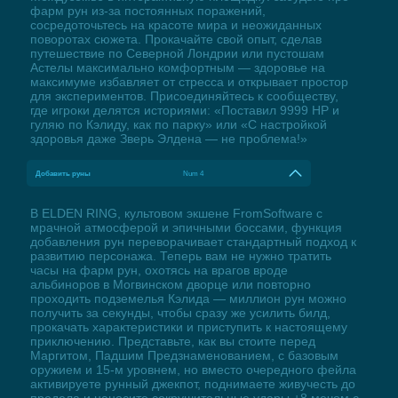
фарм рун из-за постоянных поражений,
сосредоточьтесь на красоте мира и неожиданных
поворотах сюжета. Прокачайте свой опыт, сделав
путешествие по Северной Лондрии или пустошам
Астелы максимально комфортным — здоровье на
максимуме избавляет от стресса и открывает простор
для экспериментов. Присоединяйтесь к сообществу,
где игроки делятся историями: «Поставил 9999 HP и
гуляю по Кэлиду, как по парку» или «С настройкой
здоровья даже Зверь Элдена — не проблема!»
Добавить руны
Num 4
В ELDEN RING, культовом экшене FromSoftware с
мрачной атмосферой и эпичными боссами, функция
добавления рун переворачивает стандартный подход к
развитию персонажа. Теперь вам не нужно тратить
часы на фарм рун, охотясь на врагов вроде
альбиноров в Могвинском дворце или повторно
проходить подземелья Кэлида — миллион рун можно
получить за секунды, чтобы сразу же усилить билд,
прокачать характеристики и приступить к настоящему
приключению. Представьте, как вы стоите перед
Маргитом, Падшим Предзнаменованием, с базовым
оружием и 15-м уровнем, но вместо очередного фейла
активируете рунный джекпот, поднимаете живучесть до
предела и наносите сокрушительные удары +8 мечом с