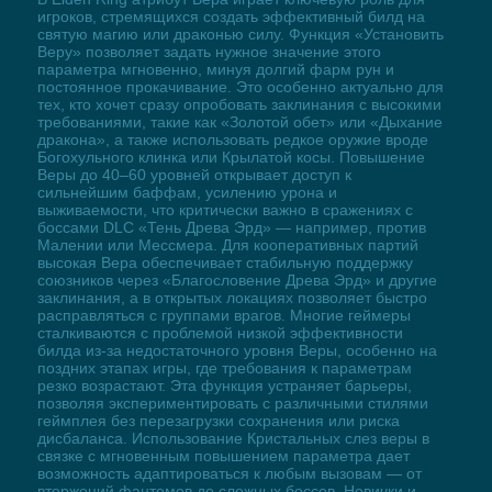
игроков, стремящихся создать эффективный билд на
святую магию или драконью силу. Функция «Установить
Веру» позволяет задать нужное значение этого
параметра мгновенно, минуя долгий фарм рун и
постоянное прокачивание. Это особенно актуально для
тех, кто хочет сразу опробовать заклинания с высокими
требованиями, такие как «Золотой обет» или «Дыхание
дракона», а также использовать редкое оружие вроде
Богохульного клинка или Крылатой косы. Повышение
Веры до 40–60 уровней открывает доступ к
сильнейшим баффам, усилению урона и
выживаемости, что критически важно в сражениях с
боссами DLC «Тень Древа Эрд» — например, против
Малении или Мессмера. Для кооперативных партий
высокая Вера обеспечивает стабильную поддержку
союзников через «Благословение Древа Эрд» и другие
заклинания, а в открытых локациях позволяет быстро
расправляться с группами врагов. Многие геймеры
сталкиваются с проблемой низкой эффективности
билда из-за недостаточного уровня Веры, особенно на
поздних этапах игры, где требования к параметрам
резко возрастают. Эта функция устраняет барьеры,
позволяя экспериментировать с различными стилями
геймплея без перезагрузки сохранения или риска
дисбаланса. Использование Кристальных слез веры в
связке с мгновенным повышением параметра дает
возможность адаптироваться к любым вызовам — от
вторжений фантомов до сложных боссов. Новички и