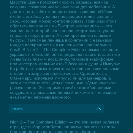
Царства Ёкай» помогает сносить барьеры ёкай за
секунды, создавая идеальные окна для добивания. А
для тех, кто любит кооперативные зачистки, «Облик
ёкай» с его АоЕ-уроном превращает толпы врагов в
хаос, который можно контролировать. Новичкам стоит
обратить внимание на «Быстрое изменение» — это
умение дает второй шанс после смертельного удара,
спасая от фрустрации. А если противники слишком
быстры, Талисман ленивца в сочетании с навыками
ниндзя превращает их в мишени для шрапнельных
бомб. В Nioh 2 – The Complete Edition навыки не просто
украшают геймплей, они определяют ваш стиль: хотите
ли вы быть ловким ассасином, танком в ёкай-форме
или мастером дальних атак? Эссенция души и Импульс
Ки работают как катализаторы, усиливая ваши сильные
стороны и закрывая слабые места. Сражайтесь с
Отакемару, используя Импульс Ки для маневров, а
затем сметайте его щиты с помощью «Демонического
разрушения». Экспериментируйте с комбинациями,
создавайте уникальные билды и докажите, что в мире
ёкай нет ничего невозможного.
Ловкость
Nioh 2 – The Complete Edition — это эпическая ролевая
игра, где выбор атрибутов напрямую влияет на стиль
боя и эффективность в сражениях. Ловкость