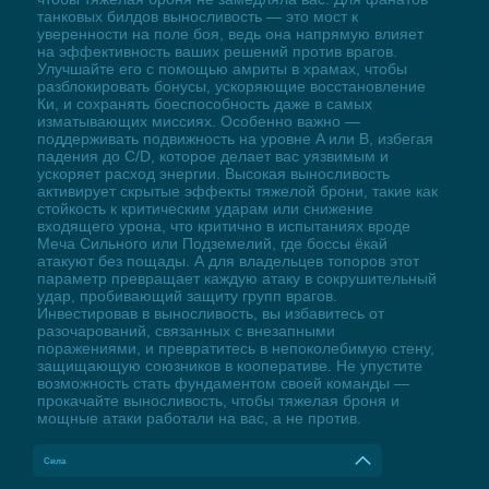
танковых билдов выносливость — это мост к
уверенности на поле боя, ведь она напрямую влияет
на эффективность ваших решений против врагов.
Улучшайте его с помощью амриты в храмах, чтобы
разблокировать бонусы, ускоряющие восстановление
Ки, и сохранять боеспособность даже в самых
изматывающих миссиях. Особенно важно —
поддерживать подвижность на уровне A или B, избегая
падения до C/D, которое делает вас уязвимым и
ускоряет расход энергии. Высокая выносливость
активирует скрытые эффекты тяжелой брони, такие как
стойкость к критическим ударам или снижение
входящего урона, что критично в испытаниях вроде
Меча Сильного или Подземелий, где боссы ёкай
атакуют без пощады. А для владельцев топоров этот
параметр превращает каждую атаку в сокрушительный
удар, пробивающий защиту групп врагов.
Инвестировав в выносливость, вы избавитесь от
разочарований, связанных с внезапными
поражениями, и превратитесь в непоколебимую стену,
защищающую союзников в кооперативе. Не упустите
возможность стать фундаментом своей команды —
прокачайте выносливость, чтобы тяжелая броня и
мощные атаки работали на вас, а не против.
Сила