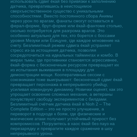
использовать сдвиг ёкай без привязки к заполнению
датчика, превратившись в неистощимое
сверхъестественное существо с уникальными
способностями. Вместо постоянного сбора Анимы
через урон по врагам, фанаты смогут оставаться в
ферал-форме, брут-форме или ёкай-фантоме столько,
сколько потребуется для разгрома врагов. Это
особенно актуально для тех, кто борется с боссами
уровня Мезуки или Ёсицуне, где каждое мгновение на
счету. Безлимитный режим сдвига ёкай устраняет
стресс из-за истощения датчика, позволяя
сосредоточиться на идеальных таймингах и комбо. В
мирах тьмы, где противники становятся агрессивнее,
ёкай-форма с бесконечным ресурсом превращает их
из испытания выживания в площадку для
демонстрации мощи. Кооперативные сессии с
союзниками тоже выигрывают: бесконечный сдвиг ёкай
превращает персонажа в непрерывного убийцу,
усиливая командную динамику. Новички оценят, как это
упрощает освоение сложных механик, а ветераны
почувствуют свободу экспериментов с билдами.
Безлимитный счётчик датчика ёкай в Nioh 2 – The
Complete Edition – это не просто улучшение, а
переворот в подходе к боям, где физические и
магические атаки получают устойчивый прирост без
компромиссов. Погрузитесь в хаос ёкай без пауз на
перезарядку и превратите каждое сражение в шоу
непрерывного уронa.