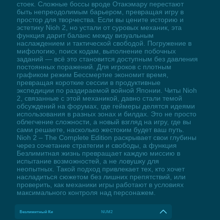
стоек. Сложные боссы вроде Отакэмару перестают
быть непреодолимым барьером, превращая игру в
простор для творчества. Если вы цените историю и
эстетику Nioh 2, но устали от суровых механик, эта
функция дарит баланс между визуальным
наслаждением и тактической свободой. Погружение в
мифологию, поиск кодам, выполнение побочных
заданий — всё это становится доступным без давления
постоянных поражений. Для игроков с плотным
графиком режим Бессмертие экономит время,
превращая короткие сессии в продуктивные
экспедиции по раздираемой войной Японии. Читы Nioh
2, связанные с этой механикой, давно стали темой
обсуждений на форумах, где геймеры делятся идеями
использования в разных зонах и билдах. Это не просто
облегчение сложности, а новый взгляд на игру, где вы
сами решаете, насколько жестоким будет ваш путь.
Nioh 2 – The Complete Edition раскрывает свои глубины
через сочетание стратегии и свободы, а функция
Безлимитная жизнь превращает каждую миссию в
испытание возможностей, а не ловушку для
неопытных. Такой подход привлекает тех, кто хочет
насладиться сюжетом без лишних препятствий, или
проверить, как механики игры работают в условиях
максимального контроля над персонажем.
Безлимитный Ки
NUM2