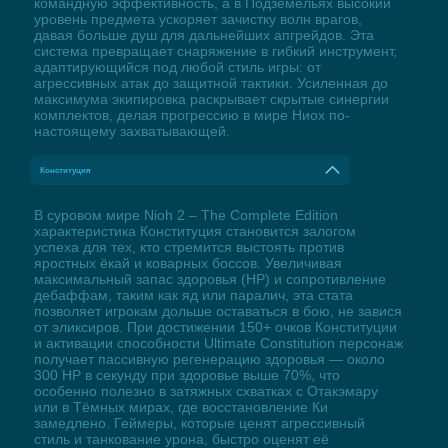
командную эффективность, а в Подземельях высокий
уровень предмета ускоряет зачистку волн врагов,
давая больше душ для дальнейших апгрейдов. Эта
система превращает снаряжение в гибкий инструмент,
адаптирующийся под любой стиль игры: от
агрессивных атак до защитной тактики. Усиленная до
максимума экипировка раскрывает скрытые синергии
комплектов, делая прогрессию в мире Ниох по-
настоящему захватывающей.
Конституция
В суровом мире Nioh 2 – The Complete Edition
характеристика Конституция становится залогом
успеха для тех, кто стремится выстоять против
яростных ёкай и коварных боссов. Увеличивая
максимальный запас здоровья (HP) и сопротивление
дебаффам, таким как яд или паралич, эта стата
позволяет игрокам дольше оставаться в бою, не завися
от эликсиров. При достижении 150+ очков Конституции
и активации способности Ultimate Constitution персонаж
получает пассивную регенерацию здоровья — около
300 HP в секунду при здоровье выше 70%, что
особенно полезно в затяжных схватках с Отакэмару
или в Тёмных мирах, где восстановление Ки
замедлено. Геймеры, которые ценят агрессивный
стиль и танкование урона, быстро оценят её