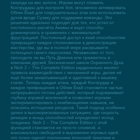
секунда на вес золота. Игроки могут спамить
Контрудары для контроля боя, мгновенно активировать
Облик Ёкай для сокрушительных атак или использовать
духов вроде Сузаку для поддержки команды. Это
решение идеально подходит для тех, кто устал от
постоянного расчёта Анимы и ищет способы
доминировать в сражениях с минимальной
фрустрацией. Постоянный доступ к ёкай-способностям
превращает каждое столкновение в демонстрацию
мастерства, где вы в полной мере раскрываете
потенциал своего персонажа. Независимо от того,
проходите ли вы Путь Демона или сражаетесь в
компании друзей, Бесконечная шкала Охранного Духа
в Nioh 2 – The Complete Edition кардинально меняет
правила взаимодействия с механикой игры, делая её
ещё более захватывающей и адаптивной к вашему
стилю. Теперь каждая атака, каждый Контрудар и
каждое превращение в Облик Ёкай становится частью
непрерывного потока действий, который подчеркивает
глубину игровой вселенной и позволяет игрокам
экспериментировать с комбинациями навыков, не
опасаясь истощения ресурсов. Такой подход особенно
ценен в высокорискованных ситуациях, где скорость
реакции и мощь способностей определяют исход
поединка. Nioh 2 – The Complete Edition с этой
функцией становится не просто сложной, а
максимально свободной в выражении игровых идей,
что точно оценят поклонники японской тематики и