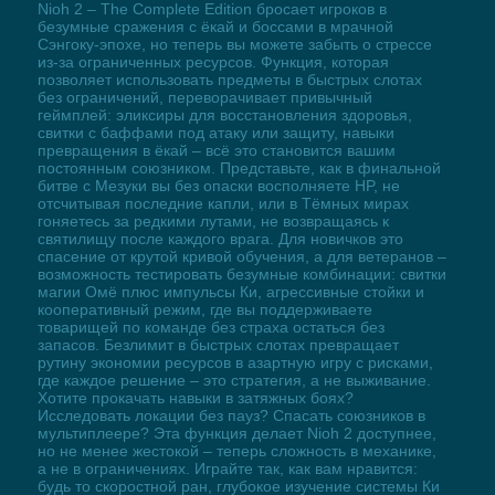
Nioh 2 – The Complete Edition бросает игроков в
безумные сражения с ёкай и боссами в мрачной
Сэнгоку-эпохе, но теперь вы можете забыть о стрессе
из-за ограниченных ресурсов. Функция, которая
позволяет использовать предметы в быстрых слотах
без ограничений, переворачивает привычный
геймплей: эликсиры для восстановления здоровья,
свитки с баффами под атаку или защиту, навыки
превращения в ёкай – всё это становится вашим
постоянным союзником. Представьте, как в финальной
битве с Мезуки вы без опаски восполняете HP, не
отсчитывая последние капли, или в Тёмных мирах
гоняетесь за редкими лутами, не возвращаясь к
святилищу после каждого врага. Для новичков это
спасение от крутой кривой обучения, а для ветеранов –
возможность тестировать безумные комбинации: свитки
магии Омё плюс импульсы Ки, агрессивные стойки и
кооперативный режим, где вы поддерживаете
товарищей по команде без страха остаться без
запасов. Безлимит в быстрых слотах превращает
рутину экономии ресурсов в азартную игру с рисками,
где каждое решение – это стратегия, а не выживание.
Хотите прокачать навыки в затяжных боях?
Исследовать локации без пауз? Спасать союзников в
мультиплеере? Эта функция делает Nioh 2 доступнее,
но не менее жестокой – теперь сложность в механике,
а не в ограничениях. Играйте так, как вам нравится:
будь то скоростной ран, глубокое изучение системы Ки