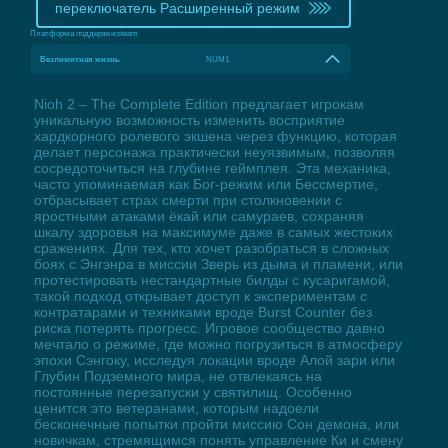
переключатель Расширенный режим
Платформа поддержки:
steam
Безлимитная жизнь
NUM1
Nioh 2 – The Complete Edition предлагает игрокам
уникальную возможность изменить восприятие
хардкорного ролевого экшена через функцию, которая
делает персонажа практически неуязвимым, позволяя
сосредоточиться на глубине геймплея. Эта механика,
часто упоминаемая как Бог-режим или Бессмертие,
отбрасывает страх смерти при столкновении с
яростными атаками ёкай или самураев, сохраняя
шкалу здоровья на максимуме даже в самых жестоких
сражениях. Для тех, кто хочет разобраться в сложных
боях с Энгэнра в миссии Зверь из дыма и пламени, или
протестировать нестандартные билды с кусаригамой,
такой подход открывает доступ к экспериментам с
контратарами и техниками вроде Burst Counter без
риска потерять прогресс. Игровое сообщество давно
мечтало о режиме, где можно погрузиться в атмосферу
эпохи Сэнгоку, исследуя локации вроде Алой зари или
Глубин Подземного мира, не отвлекаясь на
постоянные перезапуски у святилищ. Особенно
ценится это ветеранами, которым надоели
бесконечные попытки пройти миссию Сон демона, или
новичкам, стремящимся понять управление Ки и смену