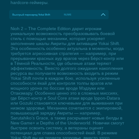
hardcore-геймеры.
Быстрый перезаряд Yokai Shift
NUM6
Nioh 2 – The Complete Edition дарит игрокам
уникальную возможность преобразовывать боевой
стиль с помощью механики, которая ускоряет
заполнение шкалы Амриты для активации Yokai Shift.
Эта особенность особенно актуальна в моменты, когда
требуется агрессивная стратегия — например, при
прерывании красных аур врагов через Бёрст-контр или
в Тёмной Реальности, где обычные атаки теряют
эффективность. Вместо долгого ожидания накопления
ресурса вы получаете возможность входить в режим
Yokai Shift почти в каждом бою, используя усиленные
способности ёкай для контроля толпы врагов или
мощного урона по боссам вроде Мэдзуки или
Отакэмару. Особенно ценно это в сложных миссиях,
где Бёрст-контр и Soul Core атаки вроде Ippon-Datara
или Gozuki становятся ключевыми для выживания при
низком здоровье. Механика сочетается с экипировкой,
повышающей зарядку Амриты — например,
Sarutahiko’s Grace, а также раскрывает новые билды в
New Game+ и Depths of the Underworld. Новички смогут
быстрее освоить систему, а ветераны оценят
потенциал для спама способностей ёкай. В режиме
Yokai Shift вы не теряете здоровье, вместо этого