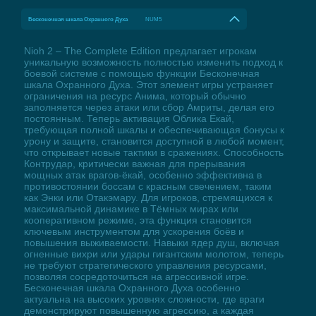
Бесконечная шкала Охранного Духа
NUM5
Nioh 2 – The Complete Edition предлагает игрокам
уникальную возможность полностью изменить подход к
боевой системе с помощью функции Бесконечная
шкала Охранного Духа. Этот элемент игры устраняет
ограничения на ресурс Анима, который обычно
заполняется через атаки или сбор Амриты, делая его
постоянным. Теперь активация Облика Ёкай,
требующая полной шкалы и обеспечивающая бонусы к
урону и защите, становится доступной в любой момент,
что открывает новые тактики в сражениях. Способность
Контрудар, критически важная для прерывания
мощных атак врагов-ёкай, особенно эффективна в
противостоянии боссам с красным свечением, таким
как Энки или Отакэмару. Для игроков, стремящихся к
максимальной динамике в Тёмных мирах или
кооперативном режиме, эта функция становится
ключевым инструментом для ускорения боёв и
повышения выживаемости. Навыки ядер душ, включая
огненные вихри или удары гигантским молотом, теперь
не требуют стратегического управления ресурсами,
позволяя сосредоточиться на агрессивной игре.
Бесконечная шкала Охранного Духа особенно
актуальна на высоких уровнях сложности, где враги
демонстрируют повышенную агрессию, а каждая