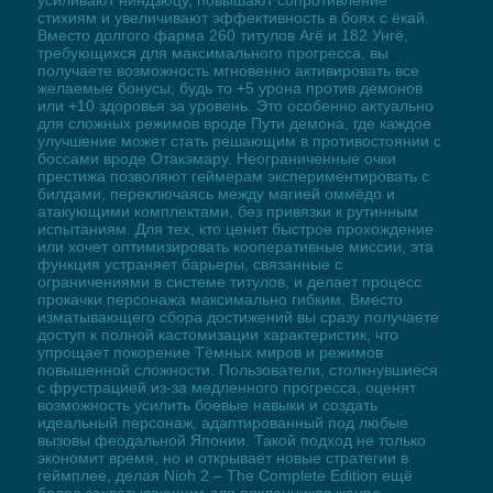
стихиям и увеличивают эффективность в боях с ёкай.
Вместо долгого фарма 260 титулов Агё и 182 Унгё,
требующихся для максимального прогресса, вы
получаете возможность мгновенно активировать все
желаемые бонусы, будь то +5 урона против демонов
или +10 здоровья за уровень. Это особенно актуально
для сложных режимов вроде Пути демона, где каждое
улучшение может стать решающим в противостоянии с
боссами вроде Отакэмару. Неограниченные очки
престижа позволяют геймерам экспериментировать с
билдами, переключаясь между магией оммёдо и
атакующими комплектами, без привязки к рутинным
испытаниям. Для тех, кто ценит быстрое прохождение
или хочет оптимизировать кооперативные миссии, эта
функция устраняет барьеры, связанные с
ограничениями в системе титулов, и делает процесс
прокачки персонажа максимально гибким. Вместо
изматывающего сбора достижений вы сразу получаете
доступ к полной кастомизации характеристик, что
упрощает покорение Тёмных миров и режимов
повышенной сложности. Пользователи, столкнувшиеся
с фрустрацией из-за медленного прогресса, оценят
возможность усилить боевые навыки и создать
идеальный персонаж, адаптированный под любые
вызовы феодальной Японии. Такой подход не только
экономит время, но и открывает новые стратегии в
геймплее, делая Nioh 2 – The Complete Edition ещё
более захватывающим для поклонников жанра.