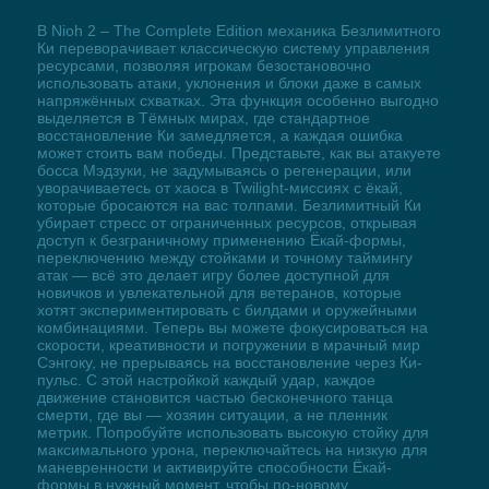
В Nioh 2 – The Complete Edition механика Безлимитного
Ки переворачивает классическую систему управления
ресурсами, позволяя игрокам безостановочно
использовать атаки, уклонения и блоки даже в самых
напряжённых схватках. Эта функция особенно выгодно
выделяется в Тёмных мирах, где стандартное
восстановление Ки замедляется, а каждая ошибка
может стоить вам победы. Представьте, как вы атакуете
босса Мэдзуки, не задумываясь о регенерации, или
уворачиваетесь от хаоса в Twilight-миссиях с ёкай,
которые бросаются на вас толпами. Безлимитный Ки
убирает стресс от ограниченных ресурсов, открывая
доступ к безграничному применению Ёкай-формы,
переключению между стойками и точному таймингу
атак — всё это делает игру более доступной для
новичков и увлекательной для ветеранов, которые
хотят экспериментировать с билдами и оружейными
комбинациями. Теперь вы можете фокусироваться на
скорости, креативности и погружении в мрачный мир
Сэнгоку, не прерываясь на восстановление через Ки-
пульс. С этой настройкой каждый удар, каждое
движение становится частью бесконечного танца
смерти, где вы — хозяин ситуации, а не пленник
метрик. Попробуйте использовать высокую стойку для
максимального урона, переключайтесь на низкую для
маневренности и активируйте способности Ёкай-
формы в нужный момент, чтобы по-новому