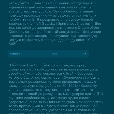
расходуется шкала трансформации, что делает его
идеальным для рискованных атак или защиты от
врагов с высоким уроном. Эта особенность меняет
подход к прохождению — из редкого спасательного
приёма Yokai Shift превращается в основу боевой
тактики, усиленной Guardian Spirit способностями. Для
тех, кто хочет доминировать в миссиях с Dream of the
Demon сложностью, быстрый доступ к трансформации
становится решающим преимуществом, превращая
каждую контратаку в топливо для следующего Yokai
Shift.
Суперурон
NUM7
В Nioh 2 – The Complete Edition каждый игрок
сталкивается с необходимостью выжать максимум из
своей стойки, чтобы справиться с ёкай и боссами,
которые будто поглощают урон. Суперурон становится
тем самым решением, которое превращает каждую
атаку в грозную силу, добавляя 50–100% к базовому
урону независимо от оружия — от стремительных
выпадов катаной до разрушительных ударов одати. Эта
функция особенно выручает, когда нужно снести
здоровье Энэнра за считанные секунды или разгромить
толпу противников в Осквернённом замке одной AoE-
способностью, не истощая запасы Ки. В отличие от
стандартных бонусов статов или урона от знакомства с