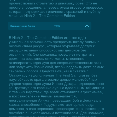
прочувствовать стратегию и динамику боёв. Это не
просто упрощение, а перезагрузка игрового процесса,
которая подчеркивает эпичность сражений и глубину
механик Nioh 2 – The Complete Edition.
Неограниченная Анима
NUM3
В Nioh 2 – The Complete Edition игроков ждёт
уникальная возможность превратить шкалу Анимы в
безлимитный ресурс, который открывает доступ к
разрушительным способностям демонов без
ограничений. Эта механика позволяет не тратить
время на восстановление маны, мгновенно
активировать ядра душ для сверхъестественных атак
или запускать Взрыв ёкай, чтобы подавить даже самых
свирепых боссов. Представьте, как в схватке с
Отакэмару из дополнения The First Samurai вы без
пауз вбиваете врага в землю цепью молотобойных
ударов через ядро души Иппон-Датара, одновременно
контратакуя его красные ауры с идеальным таймингом.
В тёмных царствах, где враги становятся агрессивнее,
а восстановление Анимы замедляется,
неограниченная Анима превращает бой в фестиваль
хаоса: способности Годзуки сметают целые орды
демонов, а ваш персонаж превращается в настоящего
полубога с неиссякаемым потенциалом. Для новичков,
борющихся с высокой сложностью, или ветеранов,