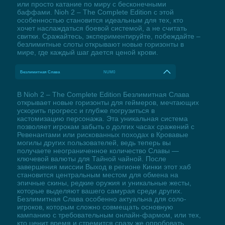
или просто катание по миру с бесконечными
баффами. Nioh 2 – The Complete Edition с этой
особенностью становится идеальным для тех, кто
хочет наслаждаться боевой системой, а не считать
свитки. Сражайтесь, экспериментируйте, побеждайте –
безлимитные слоты открывают новые горизонты в
мире, где каждый шаг дается ценой крови.
Безлимитная Слава
NUM0
В Nioh 2 – The Complete Edition Безлимитная Слава
открывает новые горизонты для геймеров, мечтающих
ускорить прогресс и глубже погрузиться в
кастомизацию персонажа. Эта уникальная система
позволяет игрокам забыть о долгих часах сражений с
Ревенантами или рискованных походах в Кровавые
могилы других пользователей, ведь теперь вы
получаете неограниченное количество Славы —
ключевой валюты для Тайной чайной. После
завершения миссии Выход в регионе Кинки этот хаб
становится центральным местом для обмена на
эпичные скины, редкие оружия и уникальные жесты,
которые выделяют вашего самурая среди других.
Безлимитная Слава особенно актуальна для соло-
игроков, которым сложно совмещать основную
кампанию с требовательным онлайн-фармом, или тех,
кто ценит время и стремится сразу же опробовать