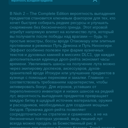
Вероятность выпадения предметов
В Nioh 2 – The Complete Edition вероятность выпадения
предметов становится ключевым фактором для тех, кто
хочет быстрее собирать редкие ресурсы и улучшать
снаряжение без бесконечного гринда. Этот игровой
атрибут напрямую влияет на количество лута, который
вы получаете после победы над врагами — будь то
простые монстры, боссы вроде Отакэмару или элитные
противники в режимах Путь Демона и Путь Нихонгири.
Эффект особенно полезен при фарме кузнечных
текстов и духовных камней в миссиях DLC1, где каждая
дополнительная единица дроп-рейта экономит часы
времени. Увеличивать шансы на получение лута можно
через экипировку доспехов, аксессуаров, духов-
хранителей вроде Итокури или улучшение предметов в
кузнице с помощью перековки и закалки. Главное —
соответствовать требованиям характеристик, чтобы
активировать бонус. Для игроков, уставших от
переполненного инвентаря и низких шансов на редкий
лут, вероятность выпадения предметов превращает
каждую битву в щедрый источник материалов, оружия
и расходников, необходимых для создания мощных
билдов. Прокачка дроп-рейта позволяет
сосредоточиться на стратегии и сражениях, а не на
бесконечных повторах уровней, ведь лишний лут
всегда можно продать за Божественный рис в
святилище для покупок в Базаре Кодама. Такой подход