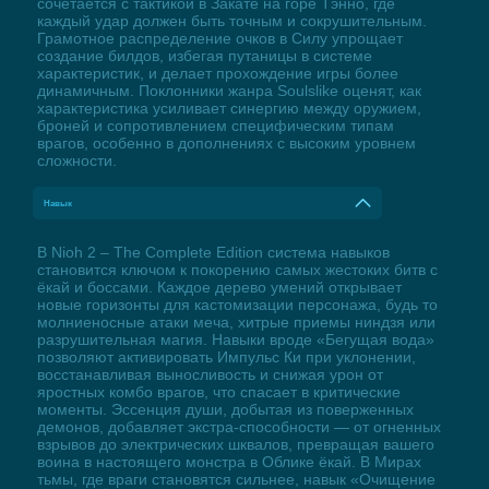
сочетается с тактикой в Закате на горе Тэнно, где
каждый удар должен быть точным и сокрушительным.
Грамотное распределение очков в Силу упрощает
создание билдов, избегая путаницы в системе
характеристик, и делает прохождение игры более
динамичным. Поклонники жанра Soulslike оценят, как
характеристика усиливает синергию между оружием,
броней и сопротивлением специфическим типам
врагов, особенно в дополнениях с высоким уровнем
сложности.
Навык
В Nioh 2 – The Complete Edition система навыков
становится ключом к покорению самых жестоких битв с
ёкай и боссами. Каждое дерево умений открывает
новые горизонты для кастомизации персонажа, будь то
молниеносные атаки меча, хитрые приемы ниндзя или
разрушительная магия. Навыки вроде «Бегущая вода»
позволяют активировать Импульс Ки при уклонении,
восстанавливая выносливость и снижая урон от
яростных комбо врагов, что спасает в критические
моменты. Эссенция души, добытая из поверженных
демонов, добавляет экстра-способности — от огненных
взрывов до электрических шквалов, превращая вашего
воина в настоящего монстра в Облике ёкай. В Мирах
тьмы, где враги становятся сильнее, навык «Очищение