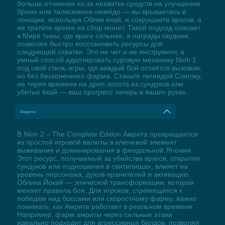
больше отчаяния из-за нехватки средств на улучшение
брони или талисманов оммёдо — вы врываетесь в
локации, используя Облик ёкай, и сокрушаете врагов, а
не тратите время на сбор монет. Такой подход спасает
в Мире тьмы, где враги сильнее, а награды скуднее,
позволяя быстро восстановить ресурсы для
следующей схватки. Это не чит и не инструмент, а
умный способ адаптировать суровую механику Nioh 2
под свой стиль игры, где каждый бой остаётся вызовом,
но без бесконечного фарма. Станьте легендой Сэнгоку,
не теряя времени на дроп золота из сундуков или
убитых ёкай — ваш прогресс теперь в ваших руках.
Амрита
В Nioh 2 – The Complete Edition Амрита превращается
из простой игровой валюты в ключевой элемент
выживания и доминирования в феодальной Японии.
Этот ресурс, получаемый за убийства врагов, открытие
сундуков или подношения в святилищах, влияет на
уровень персонажа, духов-хранителей и активацию
Облика Йокай — эпической трансформации, которая
меняет правила боя. Для игроков, стремящихся к
победам над боссами или скоростному фарму, важно
понимать, как Амрита работает в реальном времени.
Например, фарм амриты через сильные атаки
идеально подходит для агрессивных билдов, позволяя