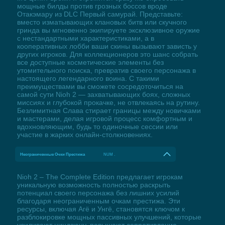
мощные билды против грозных боссов вроде
Отакэмару из DLC Первый самурай. Представьте:
вместо изматывающих клановых битв или скучного
гринда вы мгновенно экипируете эксклюзивное оружие
с нестандартными характеристиками, а в
кооперативных лобби ваши скины вызывают зависть у
других игроков. Для коллекционеров это шанс собрать
все доступные косметические элементы без
утомительного поиска, превратив своего персонажа в
настоящего легендарного воина. С такими
преимуществами вы сможете сосредоточиться на
самой сути Nioh 2 — захватывающих боях, сложных
миссиях и глубокой прокачке, не отвлекаясь на рутину.
Безлимитная Слава стирает границы между новичками
и мастерами, делая игровой процесс комфортным и
вдохновляющим, будь то одиночные сессии или
участие в жарких онлайн-столкновениях.
Неограниченные Очки Престижа
NUM .
Nioh 2 – The Complete Edition предлагает игрокам
уникальную возможность полностью раскрыть
потенциал своего персонажа без лишних усилий
благодаря неограниченным очкам престижа. Эти
ресурсы, включая Агё и Унгё, становятся ключом к
разблокировке мощных пассивных улучшений, которые
усиливают ниндзюцу, повышают сопротивление