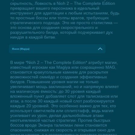
скрытность, Ловкость в Nioh 2 – The Complete Edition
превращает вашего персонажа в идеальный
инструмент для адаптации к любым испытаниям, будь
то яростные боссы или толпы врагов, требующих
стратегического подхода. Это не просто статистика —
это основа для создания скорострельного и
разрушительного билда, который подчеркивает дух
ниндзя в каждой битве.
Магия (Magiya)
В мире *Nioh 2 – The Complete Edition* атрибут магии,
известный игрокам как Magiya или сокращенно MAG,
становится краеугольным камнем для раскрытия
возможностей оммёдо и создания эффективных
билдов. Повышение уровня магии не только
увеличивает мощь заклинаний, но и напрямую влияет
на магическую ёмкость: до 30 уровня каждый
вложенный пункт добавляет слот для талисманов или
атак, а после 30 каждый новый слот разблокируется
каждые 20 уровней. Это особенно важно для тех, кто
использует свитчглейв или сплитстафф, ведь магия
усиливает их урон, делая дальнобойные атаки
неотъемлемой частью стратегии. Против быстрых
боссов вроде Энэнра талисман лени становится
спасением, снижая их скорость и открывая окно для
точных ударов, а в кооперативных схватках талисман