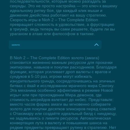
последовательности, которые можно разгадать за
секунды. Это не просто настройка — это ключ к вашему
идеальному ритму боя, где каждый клик мыши и
движение джойстика работают на вашу стратегию.
Скорость игры в Nioh 2 – The Complete Edition
превращает сложность в удовольствие, а фрустрацию
в триумф, ведь теперь вы сами решаете, будете ли вы
ураганом в атаке или философом в тактике.
золото
В Nioh 2 – The Complete Edition золото (амага)
становится жизненно важным ресурсом для прокачки
экипировки, навыков и покупки расходников. Благодаря
функции, которая усиливает дроп валюты с врагов и
сундуков в 5-10 раз, игроки могут избежать
изнурительного гринда, сосредоточившись на эпичных
битвах с ёкай и исследовании мрачного мира Сэнгоку.
Эта механика особенно эффективна в режиме Новой
игры+ или при прохождении Мира демонов, где
стоимость апгрейдов взлетает до небес. Представьте:
вместо часов фарма амаги вы мгновенно собираете
золото для покупки десятков эликсиров перед схваткой
с Отакэмару или создаёте идеальный билд с ниндзюцу,
не задумываясь о лимите ресурсов. Автоматическая
конвертация лута в валюту и повышение шанса на
редкие предметы превращают рутину в стратегию. Нет