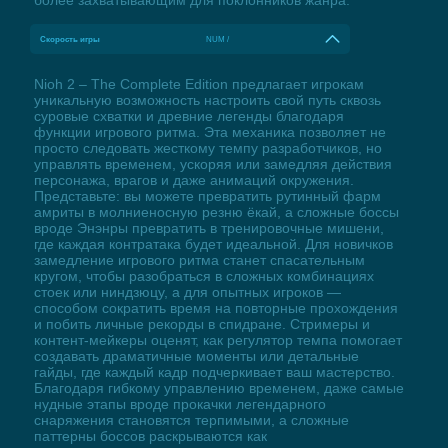
Скорость игры
NUM /
Nioh 2 – The Complete Edition предлагает игрокам
уникальную возможность настроить свой путь сквозь
суровые схватки и древние легенды благодаря
функции игрового ритма. Эта механика позволяет не
просто следовать жесткому темпу разработчиков, но
управлять временем, ускоряя или замедляя действия
персонажа, врагов и даже анимаций окружения.
Представьте: вы можете превратить рутинный фарм
амриты в молниеносную резню ёкай, а сложные боссы
вроде Энэнры превратить в тренировочные мишени,
где каждая контратака будет идеальной. Для новичков
замедление игрового ритма станет спасательным
кругом, чтобы разобраться в сложных комбинациях
стоек или ниндзюцу, а для опытных игроков —
способом сократить время на повторные прохождения
и побить личные рекорды в спидране. Стримеры и
контент-мейкеры оценят, как регулятор темпа помогает
создавать драматичные моменты или детальные
гайды, где каждый кадр подчеркивает ваш мастерство.
Благодаря гибкому управлению временем, даже самые
нудные этапы вроде прокачки легендарного
снаряжения становятся терпимыми, а сложные
паттерны боссов раскрываются как