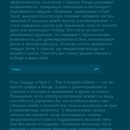
эффективность: сочетание с кланом Хонда усиливает
выживаемость, превращая персонажа в настоящего
неуязвимого самурая. Новичкам, привыкшим к Dark
Souls, высокая Конституция поможет избежать частых
смертей от мощных комбо врагов, а в кооперативе —
стать надежным щитом для союзников, пока те наносят
урон или используют Ониму. Эта стата не просто
увеличивает здоровье, но открывает стратегические
возможности для доминирования в бою, минимизируя
риски и экономя ресурсы. Если вы хотите превратить
каждую битву в схватку, где инициатива всегда на
вашей стороне, Конституция станет вашим ключом к
победе в мире ёкай.
Сердце
Стат Сердце в Nioh 2 – The Complete Edition — это не
просто цифра в билде, а ключ к доминированию в
схватках с боссами и выживанию в адских условиях.
Повышение этого атрибута напрямую влияет на вашу
способность управлять Ки, что особенно важно при
сложных комбо с катаной или точных выстрелах из лука
в напряженных моментах. С увеличением запаса
энергии вы сможете чаще использовать навыки,
уворачиваться от атак и поддерживать высокий темп
боя без риска истощения. Особенно актуально это в
миссиях с огненными врагами или горящими зонами,