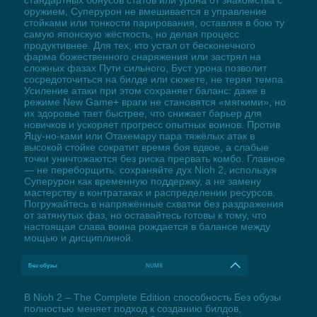
оружием, Суперурон не вмешивается в управление
стойками или тонкости парирования, оставляя в бою ту
самую японскую жёсткость, но делая процесс
продуктивнее. Для тех, кто устал от бесконечного
фарма божественного снаряжения или застрял на
сложных фазах Пути сильного, Буст урона позволит
сосредоточиться на билде или сюжете, не теряя темпа.
Усиление атаки при этом сохраняет баланс: даже в
режиме New Game+ враги не становятся «мягкими», но
их здоровье тает быстрее, что снижает барьер для
новичков и ускоряет прогресс опытных воинов. Против
Яцу-но-ками или Отакемару пара тяжёлых атак в
высокой стойке сократит время боя вдвое, а слабые
точки уничтожаются без риска прервать комбо. Главное
— не переборщить: сохраняйте дух Nioh 2, используя
Суперурон как временную поддержку, а не замену
мастерству в контратаках и распределении ресурсов.
Погружайтесь в напряжённые схватки без раздражения
от затянутых фаз, но оставайтесь готовы к тому, что
настоящая слава воина рождается в балансе между
мощью и дисциплиной.
Без обузы
NUM8
В Nioh 2 – The Complete Edition способность Без обузы
полностью меняет подход к созданию билдов,