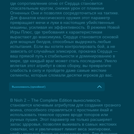
где сопротивление огню от Сердца становится
спасательным кругом, снижая урон от пламени
Огненных Они и позволяя сосредоточиться на тактике.
Для фанатов классического оружия этот параметр
превращает мечи и луки в настоящие убийственные
машины, усиливая их эффективность. В режиме Новой
Игры Плюс, где требования к характеристикам
вырастают до максимума, Сердце становится основой
для мощных билдов, способных выдержать любые
испытания. Если вы хотите контролировать бой, а не
зависеть от случайных эликсиров, прокачка Сердца —
ваш прямой путь к стабильности и доминированию в
мире, где каждый враг может стать последним. Умело
вплетая этот атрибут в свою сборку, вы превратите
слабость в силу и пройдете даже самые жесткие
сегменты, которые сломали десятки игроков до вас.
Выносливость (vynoslivost')
В Nioh 2 – The Complete Edition выносливость
становится ключевым атрибутом для создания грозного
воина, способного справляться с яростными ёкай и
использовать тяжелое оружие вроде топоров или
ручных пушек. Этот параметр не только расширяет
запас здоровья, позволяя выживать в самых жестоких
схватках, но и увеличивает лимит веса экипировки,
чтобы тяжелая броня не замедляла вас. Для фанатов