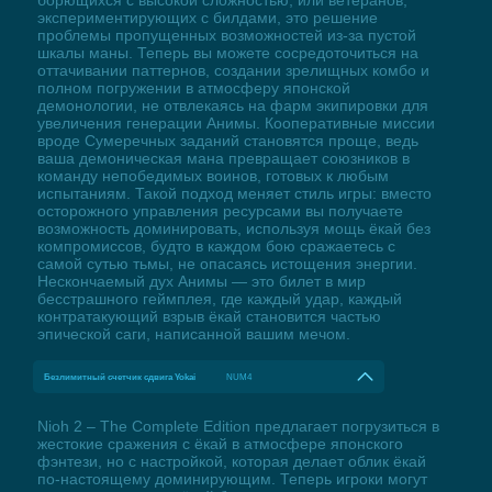
экспериментирующих с билдами, это решение
проблемы пропущенных возможностей из-за пустой
шкалы маны. Теперь вы можете сосредоточиться на
оттачивании паттернов, создании зрелищных комбо и
полном погружении в атмосферу японской
демонологии, не отвлекаясь на фарм экипировки для
увеличения генерации Анимы. Кооперативные миссии
вроде Сумеречных заданий становятся проще, ведь
ваша демоническая мана превращает союзников в
команду непобедимых воинов, готовых к любым
испытаниям. Такой подход меняет стиль игры: вместо
осторожного управления ресурсами вы получаете
возможность доминировать, используя мощь ёкай без
компромиссов, будто в каждом бою сражаетесь с
самой сутью тьмы, не опасаясь истощения энергии.
Нескончаемый дух Анимы — это билет в мир
бесстрашного геймплея, где каждый удар, каждый
контратакующий взрыв ёкай становится частью
эпической саги, написанной вашим мечом.
Безлимитный счетчик сдвига Yokai
NUM4
Nioh 2 – The Complete Edition предлагает погрузиться в
жестокие сражения с ёкай в атмосфере японского
фэнтези, но с настройкой, которая делает облик ёкай
по-настоящему доминирующим. Теперь игроки могут