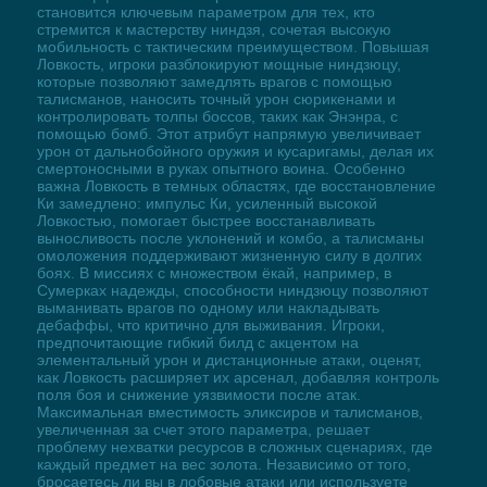
становится ключевым параметром для тех, кто
стремится к мастерству ниндзя, сочетая высокую
мобильность с тактическим преимуществом. Повышая
Ловкость, игроки разблокируют мощные ниндзюцу,
которые позволяют замедлять врагов с помощью
талисманов, наносить точный урон сюрикенами и
контролировать толпы боссов, таких как Энэнра, с
помощью бомб. Этот атрибут напрямую увеличивает
урон от дальнобойного оружия и кусаригамы, делая их
смертоносными в руках опытного воина. Особенно
важна Ловкость в темных областях, где восстановление
Ки замедлено: импульс Ки, усиленный высокой
Ловкостью, помогает быстрее восстанавливать
выносливость после уклонений и комбо, а талисманы
омоложения поддерживают жизненную силу в долгих
боях. В миссиях с множеством ёкай, например, в
Сумерках надежды, способности ниндзюцу позволяют
выманивать врагов по одному или накладывать
дебаффы, что критично для выживания. Игроки,
предпочитающие гибкий билд с акцентом на
элементальный урон и дистанционные атаки, оценят,
как Ловкость расширяет их арсенал, добавляя контроль
поля боя и снижение уязвимости после атак.
Максимальная вместимость эликсиров и талисманов,
увеличенная за счет этого параметра, решает
проблему нехватки ресурсов в сложных сценариях, где
каждый предмет на вес золота. Независимо от того,
бросаетесь ли вы в лобовые атаки или используете