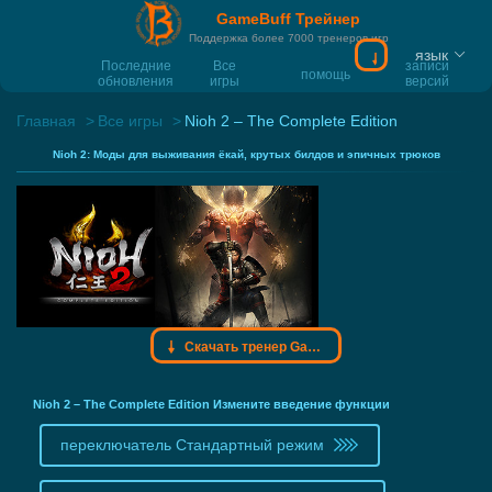
GameBuff Трейнер
Поддержка более 7000 тренеров игр
язык
Скачать тренер
Последние
Все
записи
помощь
обновления
игры
версий
Главная
Все игры
Nioh 2 – The Complete Edition
Nioh 2: Моды для выживания ёкай, крутых билдов и эпичных трюков
Скачать тренер Gamebuff
Nioh 2 – The Complete Edition Измените введение функции
переключатель Стандартный режим