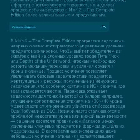
к фарму не только ускоряет прогресс, но и делает
процесс добычи ресурсов в Nioh 2 – The Complete
Edition более увлекательным и продуктивным.
Уровень предмета
В Nioh 2 – The Complete Edition прогрессия персонажа
напрямую зависит от грамотного управления уровнем
предметов экипировки. Чтобы выйти победителем из
схваток с ёкай на сложных уровнях вроде Путь Ниох
или Depths of the Underworld, игрокам необходимо
освоить механику перековки и усиления оружия и
брони в кузнице. Процесс усиления позволяет
увеличивать базовые характеристики предметов,
жертвуя души и ресурсы, полученные из ненужного
снаряжения, что особенно критично в NG+ режиме, где
враги становятся жестче. Перековка открывает
возможности для тонкой настройки билдов: например,
улучшение сопротивления стихиям на +30~+40 урона
может спасти от мгновенного убийства от боссов вроде
Ода Нобунаги из DLC. Новички часто сталкиваются с
проблемой недостатка урона или низкой выживаемости
— решение кроется в правильном балансе между
усилением ключевых предметов и фармом душ для их
модификации. В кооперативных экспедициях даже
небольшое усиление катаны или копья повышает