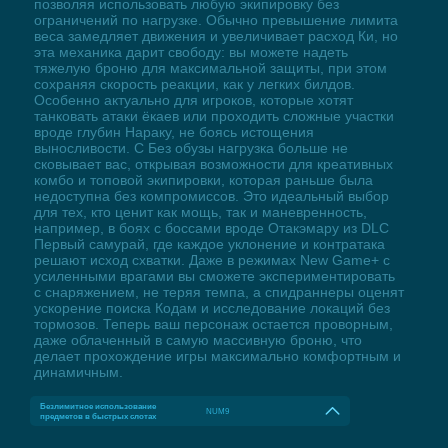
позволяя использовать любую экипировку без
ограничений по нагрузке. Обычно превышение лимита
веса замедляет движения и увеличивает расход Ки, но
эта механика дарит свободу: вы можете надеть
тяжелую броню для максимальной защиты, при этом
сохраняя скорость реакции, как у легких билдов.
Особенно актуально для игроков, которые хотят
танковать атаки ёкаев или проходить сложные участки
вроде глубин Нараку, не боясь истощения
выносливости. С Без обузы нагрузка больше не
сковывает вас, открывая возможности для креативных
комбо и топовой экипировки, которая раньше была
недоступна без компромиссов. Это идеальный выбор
для тех, кто ценит как мощь, так и маневренность,
например, в боях с боссами вроде Отакэмару из DLC
Первый самурай, где каждое уклонение и контратака
решают исход схватки. Даже в режимах New Game+ с
усиленными врагами вы сможете экспериментировать
с снаряжением, не теряя темпа, а спидраннеры оценят
ускорение поиска Кодам и исследование локаций без
тормозов. Теперь ваш персонаж остается проворным,
даже облаченный в самую массивную броню, что
делает прохождение игры максимально комфортным и
динамичным.
Безлимитное использование
NUM9
предметов в быстрых слотах