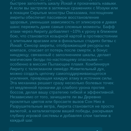
быстрее заполнять шкалу Йокай и прокачивать навыки.
А если вы застряли в затяжных сражениях с Мэзуки или
в локации Скрытые монстры Окехазама, поглощение
амриты обеспечит пассивное восстановление
здоровья, уменьшая зависимость от эликсиров и давая
шанс пережить даже самые сложные моменты. Бафф
атаки через Амриту добавляет ~10% к урону в ближнем
бою, что становится козырной картой в противостоянии
с элитными врагами или в финальных стадиях битвы с
Йокай. Сенсор амриты, отображающий ресурсы на
компасе, спасает от потерь после смерти, а бонус
ниндзюцу, связанный с заполнением шкалы, делает
магические билды по-настоящему опасными —
особенно в миссии Пылающее пламя. Комбинируя
Амриту с талисманом оммёдо Живительный дух,
можно создать цепочку самоподдерживающегося
усиления, превращая каждую атаку в источник силы.
Эта механика решает сразу несколько болевых точек:
от медленной прокачки до слабого урона против
боссов, делая вашу стратегию гибкой и эффективной.
Независимо от того, зачищаете ли вы Деревню
проклятых цветов или бросаете вызов Сон Нио в
Разрушительные ветра, Амрита становится не просто
валютой, а катализатором вашей победы, раскрывая
глубину игровой системы и добавляя слои тактики в
каждый шаг.