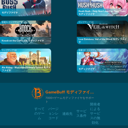
Hush Hush - Only Your Love Can Save Them
モディファイヤ
モディファイヤ
普通 5
ランプアップ 6
ランプアップ 10
Lost Eidolons: Veil of the Witch モディファイ
Knock on the Coffin Lid モディファイヤ
ヤ
ランプアップ 10
普通 13
ランプアップ 55
Ale Abbey - Monastery Brewery Tycoon モディ
モディファイヤ
ファイヤ
GameBuff モディファイヤモディファイヤ
7000+ゲームモディファイヤをサポー
ト
開発者
すべて
バージ
による
サービ
のゲー
ョンレ
サービ
連絡先
ス条件
ム
コード
スの無
効化