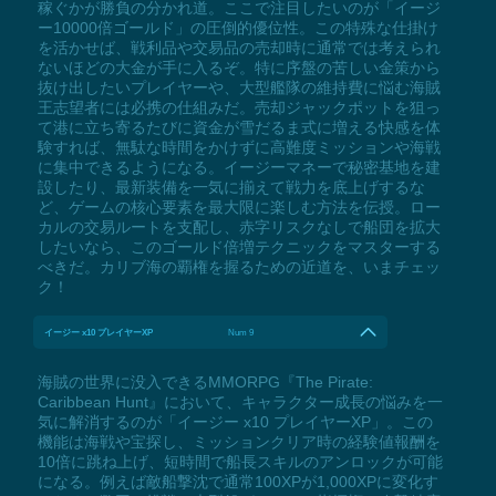
稼ぐかが勝負の分かれ道。ここで注目したいのが「イージ
ー10000倍ゴールド」の圧倒的優位性。この特殊な仕掛け
を活かせば、戦利品や交易品の売却時に通常では考えられ
ないほどの大金が手に入るぞ。特に序盤の苦しい金策から
抜け出したいプレイヤーや、大型艦隊の維持費に悩む海賊
王志望者には必携の仕組みだ。売却ジャックポットを狙っ
て港に立ち寄るたびに資金が雪だるま式に増える快感を体
験すれば、無駄な時間をかけずに高難度ミッションや海戦
に集中できるようになる。イージーマネーで秘密基地を建
設したり、最新装備を一気に揃えて戦力を底上げするな
ど、ゲームの核心要素を最大限に楽しむ方法を伝授。ロー
カルの交易ルートを支配し、赤字リスクなしで船団を拡大
したいなら、このゴールド倍増テクニックをマスターする
べきだ。カリブ海の覇権を握るための近道を、いまチェッ
ク！
イージー x10 プレイヤーXP
Num 9
海賊の世界に没入できるMMORPG『The Pirate:
Caribbean Hunt』において、キャラクター成長の悩みを一
気に解消するのが「イージー x10 プレイヤーXP」。この
機能は海戦や宝探し、ミッションクリア時の経験値報酬を
10倍に跳ね上げ、短時間で船長スキルのアンロックが可能
になる。例えば敵船撃沈で通常100XPが1,000XPに変化す