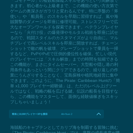
「コモドール」の複数船操縦スキルをあっという間解放で
きます。初心者から上級者まで、この機能の使い方次第で
ゲームの奥深さがガラリと変わるんです。特に序盤の「斧
使い」や「船員長」のスキルを早期に習得すれば、嵐や海
賊襲撃のダメージを即座に修理可能。ストレスフリーで広
大なオープンワールドを探索できます。ベテランプレイヤ
ーなら「火付け役」の爆発弾やモルタル戦術を即座に試せ
るので、戦闘スタイルのカスタマイズがより自由に。マル
チプレイで高レベルスキルを即座に開放すれば、チェーン
ショットで敵の帆を破壊、グレープショットで乗員を一掃
するなど、PvPやPvEで圧倒的優位性を確保。忙しい現代
のプレイヤーには「スキル解放」までの時間を短縮できる
この機能が、まさにタイムセーバー。大型船や隠し港の利
用条件もあっという間にクリアできるので、繰り返しの作
業にうんざりすることなく、宝島探検や植民地経営に集中
できます。このように、The Pirate: Caribbean Huntの「簡
単 x1,000 プレイヤー経験値」は、ただのレベル上げツー
ルではなく、戦略の幅を広げる鍵。伝説の船長を目指すな
ら、この機能をマスターして、面倒な経験値稼ぎをスキッ
プしちゃいましょう！
簡単に10,000プレイヤーXPを獲得
Alt+Num 2
海賊船のキャプテンとしてカリブ海を制覇する冒険に挑む
『The Pirate: Caribbean Hunt』では、序盤の成長速度が勝