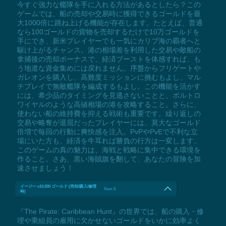
今すぐ強力な艦隊を手に入れる方法があるとしたら？この
ゲームでは、船の売却や交易時に獲得できるゴールドを最
大1000倍に跳ね上げる機能が存在します。たとえば、普通
なら100ゴールドの貨物を売却するだけで10万ゴールドを
手にでき、新米プレイヤーでも一気にカリブ海の覇者へと
駆け上がるチャンス。港の相場差を利用した交易や敵船の
拿捕後の売却ボーナスで、経済ブーストを体感すれば、も
う地道な資金集めには戻れません。序盤からフリゲートや
ガレオンを購入し、高難度ミッションに挑むもよし、マル
チプレイで無敵艦隊を編成するもよし。この機能を活かす
には、希少品のタイミングを見逃さないことと、ポルトロ
ワイヤルのような高値相場の港を攻略すること。さらに、
使わない船の維持費を抑える戦術も重要です。繰り返しの
交易や略奪が退屈だったプレイヤーには、莫大なゴールド
倍増で毎回の行動に爽快感を注入。PvPやPvEで不利な立
場にいた方も、経済を牛耳れば勝負の行方は一変します。
このゲームの真の魅力は、海戦と戦略に集中できる環境を
作ること。さあ、黒い海賊旗を翻して、あなたの冒険を加
速させましょう！
イージー x10,000 ゴールド (売却/購入/修理
Num 8
時)
『The Pirate: Caribbean Hunt』の世界では、船の購入・修
理や乗組員の雇用に欠かせないゴールドをいかに効率よく