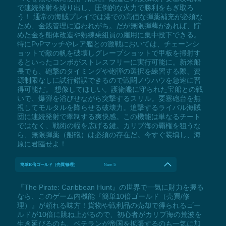
で連続発射を繰り出し、圧倒的な火力で勝利をもぎ取ろ
う！ 通常の海賊プレイでは港での高価な弾薬補充が必須な
ため、金銭管理に追われがち。だが無限弾薭があれば、貯
めた金を船体改造や熟練乗組員の雇用に集中投下できる。
特にPvPマッチやレア艦との激戦においては、チェーンシ
ョットで敵の帆を破壊しグレープショットで甲板を掃射す
るといったコンボがストレスフリーに実行可能に。新米船
長でも、砲撃のタイミングや砲弾の選択を練習する際、資
源制限なしに試行錯誤できるので戦闘ノウハウを急速に習
得可能だ。 想像してほしい。護衛艦に守られた宝船との戦
いで、爆弾を浴びせながら突撃するスリル。要塞砲台を無
視してモルタルを降らせる破壊力。追撃するライバル海賊
団に連続発射で牽制する爽快感。この機能は単なるチート
ではなく、戦術の幅を広げる鍵。カリブ海の覇権を狙うな
ら、無限弾薬（船砲）は必須の存在だ。今すぐ装填し、海
原に君臨せよ！
簡単10倍ゴールド（売買/修理）
Num 5
『The Pirate: Caribbean Hunt』の世界で一気に財力を握る
なら、このゲーム内機能『簡単10倍ゴールド（売買/修
理）』が頼れる味方！貨物や戦利品の売却で得られるゴー
ルドが10倍に跳ね上がるので、初心者がカリブ海の荒波を
生き延びるのも、ベテランが帝国を拡張するのも一気に加