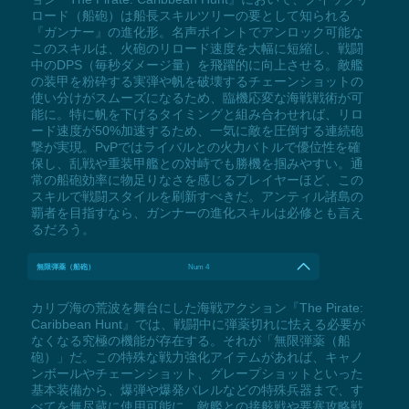
ロード（船砲）は船長スキルツリーの要として知られる
『ガンナー』の進化形。名声ポイントでアンロック可能な
このスキルは、火砲のリロード速度を大幅に短縮し、戦闘
中のDPS（毎秒ダメージ量）を飛躍的に向上させる。敵艦
の装甲を粉砕する実弾や帆を破壊するチェーンショットの
使い分けがスムーズになるため、臨機応変な海戦戦術が可
能に。特に帆を下げるタイミングと組み合わせれば、リロ
ード速度が50%加速するため、一気に敵を圧倒する連続砲
撃が実現。PvPではライバルとの火力バトルで優位性を確
保し、乱戦や重装甲艦との対峙でも勝機を掴みやすい。通
常の船砲効率に物足りなさを感じるプレイヤーほど、この
スキルで戦闘スタイルを刷新すべきだ。アンティル諸島の
覇者を目指すなら、ガンナーの進化スキルは必修とも言え
るだろう。
無限弾薬（船砲）
Num 4
カリブ海の荒波を舞台にした海戦アクション『The Pirate:
Caribbean Hunt』では、戦闘中に弾薬切れに怯える必要が
なくなる究極の機能が存在する。それが「無限弾薬（船
砲）」だ。この特殊な戦力強化アイテムがあれば、キャノ
ンボールやチェーンショット、グレープショットといった
基本装備から、爆弾や爆発バレルなどの特殊兵器まで、す
べてを無尽蔵に使用可能に。敵艦との接舷戦や要塞攻略戦