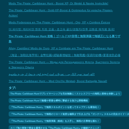
Mods The Pirate: Caribbean Hunt - Boost XP, Or Illimité & Navire Invincible!
The Pirate: Caribbean Hunt - Gold-XP-Boost & Gottmodus für epische Piraten-
Action!
Mods Poderosos en The Pirate: Caribbean Hunt - Oro, XP y Combos Épicos
더 파이럿: 캐리비안 헌트 치트 모음 - 초고속 골드/경험치/전투 강화로 해적왕 등극!
The Pirate: Caribbean Hunt 攻略｜ゴールドXP倍増と無限弾薬で海賊王になる裏ワザ
集
Ahoy, Capitães! Mods de Ouro, XP e Combate em The Pirate: Caribbean Hunt
《海盜：加勒比海亨特》金幣狂飆+經驗暴增秘技｜無敵戰艦×貿易印鈔機×要塞攻防必備
The Pirate: Caribbean Hunt — Моды для Легендарного Флота, Быстрого Золота
и Эпичного Опыта
القراصنة: صيد الكاريبي - تعديلات استراتيجية لتجربة معارك بحرية ملحمية!
The Pirate: Caribbean Hunt – Mod Oro/Xp Illimitati, Boost Battaglie Navali!
タブ:
The Pirate: Caribbean Huntでプレイヤーシップを完全無敵に！ストレスフリーの海戦と探検を体験しよう
The Pirate: Caribbean Huntで敵艦や要塞を瞬時に撃破する強力な調整機能
『The Pirate: Caribbean Hunt』で無限スキルポイントを使ってキャプテンを最強化！
『The Pirate: Caribbean Hunt』で海戦のリロード速度を極限まで引き上げる『ガンナー』スキルの完全
『The Pirate: Caribbean Hunt』で無限弾薬（船砲）を入手し、海戦の主導権を握れ！
カリブ海の冒険で黄金を爆増させる『The Pirate: Caribbean Hunt』の極秘テクニック