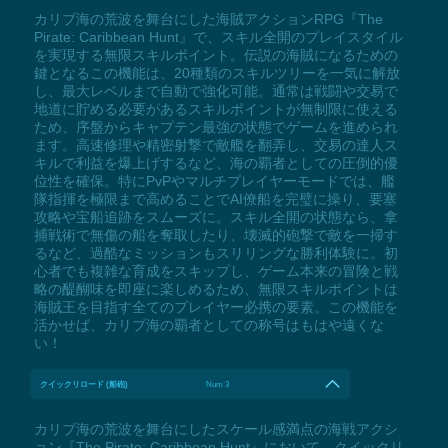
カリブ海の荒波を舞台にした海賊アクションRPG『The
Pirate: Caribbean Hunt』で、スキル全開のプレイスタイル
を実現する無限スキルポイント。伝説の海賊になるための
鍵となるこの機能は、20種類のスキルツリーを一気に解放
し、最大レベルまで自動で強化可能。通常は戦闘や交易で
地道に貯める必要があるスキルポイントが無制限に使える
ため、序盤からキャプテン最強の状態でゲームを進められ
ます。高速修理や精密射撃で敵艦を翻弄し、交易の達人ス
キルで利益を爆上げするなど、海の覇者としての圧倒的優
位性を確保。特にPvPやマルチプレイヤーモードでは、艦
隊指揮を極限まで高めることでAI僚船を完璧に操り、要塞
攻略や宝船追跡をスムーズに。スキル全開の状態なら、拿
捕戦術で無傷の船を奪取したり、壊滅的砲撃で敵を一掃す
るなど、過酷なミッションもスリリングな勝利体験に。初
心者でも複雑な育成をスキップし、ゲーム本来の冒険と戦
略の醍醐味を即座に楽しめるため、無限スキルポイントは
海賊王を目指す全てのプレイヤー必携の要素。この機能を
活かせば、カリブ海の覇者としての称号はもはや遠くな
い！
クイックリロード (船砲)
Num 3
カリブ海の荒波を舞台にしたスケール感満点の海戦アクシ
ョン『The Pirate: Caribbean Hunt』において、クイックリ