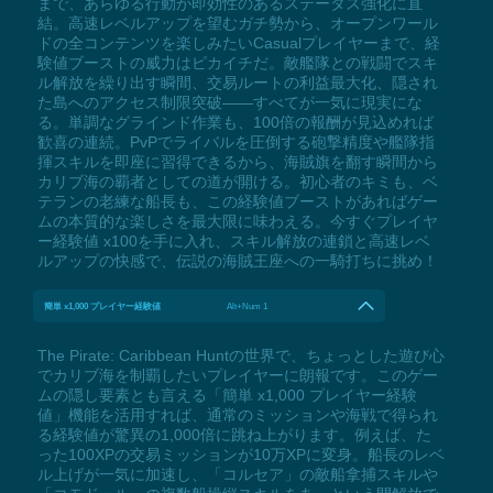
まで、あらゆる行動が即効性のあるステータス強化に直
結。高速レベルアップを望むガチ勢から、オープンワール
ドの全コンテンツを楽しみたいCasualプレイヤーまで、経
験値ブーストの威力はピカイチだ。敵艦隊との戦闘でスキ
ル解放を繰り出す瞬間、交易ルートの利益最大化、隠され
た島へのアクセス制限突破——すべてが一気に現実にな
る。単調なグラインド作業も、100倍の報酬が見込めれば
歓喜の連続。PvPでライバルを圧倒する砲撃精度や艦隊指
揮スキルを即座に習得できるから、海賊旗を翻す瞬間から
カリブ海の覇者としての道が開ける。初心者のキミも、ベ
テランの老練な船長も、この経験値ブーストがあればゲー
ムの本質的な楽しさを最大限に味わえる。今すぐプレイヤ
ー経験値 x100を手に入れ、スキル解放の連鎖と高速レベ
ルアップの快感で、伝説の海賊王座への一騎打ちに挑め！
簡単 x1,000 プレイヤー経験値
Alt+Num 1
The Pirate: Caribbean Huntの世界で、ちょっとした遊び心
でカリブ海を制覇したいプレイヤーに朗報です。このゲー
ムの隠し要素とも言える「簡単 x1,000 プレイヤー経験
値」機能を活用すれば、通常のミッションや海戦で得られ
る経験値が驚異の1,000倍に跳ね上がります。例えば、た
った100XPの交易ミッションが10万XPに変身。船長のレベ
ル上げが一気に加速し、「コルセア」の敵船拿捕スキルや