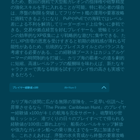
るため、数回の挑戦で大型船ガレオンの指揮権や砲撃精度
の強化スキルを手に入れることが可能。特に初心者の場合
は、序盤の制限を突破してフリゲート艦の運用や要塞攻略
に挑戦できるようになり、PvPやPvEでの海戦ではレベル
差による不利を解消してリーダーボード上位争いに参戦で
きる。交易や拠点経営を好むプレイヤーも、密輸ミッショ
ンの効率的なXP収集により戦略的な遊びに集中できる。た
だしXP倍増の恩恵を受けすぎると初期の挑戦感が薄れる可
能性があるため、伝統的なプレイスタイルとのバランスを
考慮する必要がある。この経験値ブーストはカジュアルゲ
ーマーの時間制約を打破し、カリブ海の覇者への道を劇的
に短縮。高速レベルアップの醍醐味を味わえば、新たなキ
ャラクターで異なる戦術を試すリプレイ性の高さも実感で
きるだろう。
プレイヤー経験値 x100
Alt+Num 0
カリブ海の波間に広がる無限の冒険を、一足早い伝説へと
昇華させるなら『The Pirate: Caribbean Hunt』のプレイヤ
ー経験値 x100がキミの航海を完全サポート。砲撃戦や密
輸ミッション、港づくりの日々のプレイすべてで得られる
経験値が100倍に膨れ上がり、船長のレベルキャップ解放
や強力なガレオン船への乗り換えまでを一気に加速させ
る。これさえあれば、序盤の水夫育成から終盤の要塞攻略