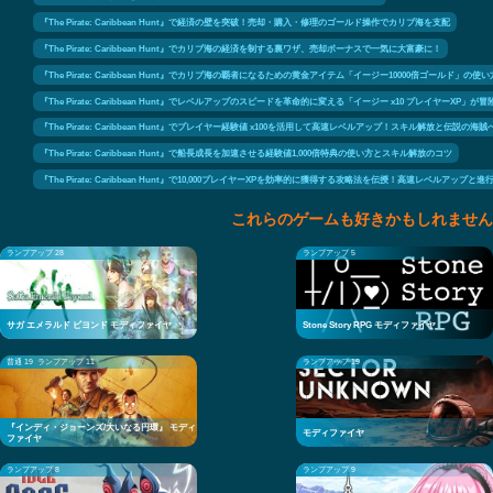
『The Pirate: Caribbean Hunt』で経済の壁を突破！売却・購入・修理のゴールド操作でカリブ海を支配
『The Pirate: Caribbean Hunt』でカリブ海の経済を制する裏ワザ、売却ボーナスで一気に大富豪に！
『The Pirate: Caribbean Hunt』でカリブ海の覇者になるための黄金アイテム「イージー10000倍ゴールド」の
『The Pirate: Caribbean Hunt』でレベルアップのスピードを革命的に変える「イージー x10 プレイヤーXP」が
『The Pirate: Caribbean Hunt』でプレイヤー経験値 x100を活用して高速レベルアップ！スキル解放と伝説の
『The Pirate: Caribbean Hunt』で船長成長を加速させる経験値1,000倍特典の使い方とスキル解放のコツ
『The Pirate: Caribbean Hunt』で10,000プレイヤーXPを効率的に獲得する攻略法を伝授！高速レベルアッ
これらのゲームも好きかもしれません
ランプアップ 28
ランプアップ 5
サガ エメラルド ビヨンド モディファイヤ
Stone Story RPG モディファイヤ
普通 19
ランプアップ 11
ランプアップ 19
『インディ・ジョーンズ/大いなる円環』 モディ
モディファイヤ
ファイヤ
ランプアップ 8
ランプアップ 9