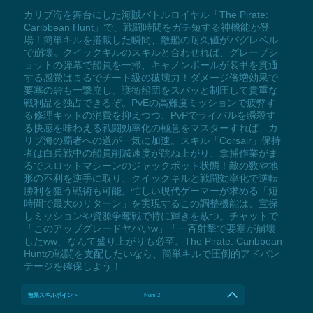
カリブ海を舞台にした海賊バトルロイヤル「The Pirate:
Caribbean Hunt」で、戦闘時間をガチ短する神機能が登
場！簡単キルを搭載した瞬間、敵船の耐久値がバグレベル
で崩壊。クイックキルのスキルと合わせれば、グレープシ
ョットの弾幕で船員を一掃、キャノンボールが装甲を貫通
する感覚はまるでチート級の破壊力！ダメージ倍増効果で
要塞の砦も一撃崩し、護衛船団をスパッと制圧して貴重な
戦利品を独占できるぞ。PvEの高難度ミッションで疲弊す
る修理キットの消費を抑えつつ、PvPでライバルを瞬殺す
る快感を味わえる戦闘効率化の極意をマスターすれば、カ
リブ海の覇者への道が一気に加速。スキル「Corsair」保持
者は白兵戦中の船員削減速度が跳ね上がり、拿捕作業がま
るでスロットマシーンのジャックポット状態！敵の数や地
形の不利を逆手に取り、クイックキルと戦闘効率化で逆転
勝利を狙う戦術も可能。忙しい現代ゲーマーが求める「短
時間で最大のリターン」を実現するこの調整機能は、宝探
しミッションや資源争奪戦で特に輝きを放つ。チャットで
「このアップグレードヤバいw」「一斉射撃で要塞が崩壊
したww」なんて盛り上がりも必至。The Pirate: Caribbean
Huntの戦闘を支配したいなら、簡単キルで圧倒的アドバン
テージを確保しよう！
無限スキルポイント
Num 2