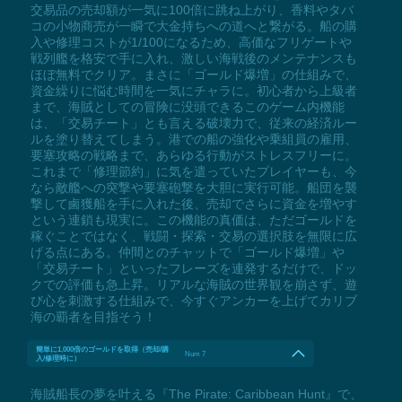
交易品の売却額が一気に100倍に跳ね上がり、香料やタバ
コの小物商売が一瞬で大金持ちへの道へと繋がる。船の購
入や修理コストが1/100になるため、高価なフリゲートや
戦列艦を格安で手に入れ、激しい海戦後のメンテナンスも
ほぼ無料でクリア。まさに「ゴールド爆増」の仕組みで、
資金繰りに悩む時間を一気にチャラに。初心者から上級者
まで、海賊としての冒険に没頭できるこのゲーム内機能
は、「交易チート」とも言える破壊力で、従来の経済ルー
ルを塗り替えてしまう。港での船の強化や乗組員の雇用、
要塞攻略の戦略まで、あらゆる行動がストレスフリーに。
これまで「修理節約」に気を遣っていたプレイヤーも、今
なら敵艦への突撃や要塞砲撃を大胆に実行可能。船団を襲
撃して鹵獲船を手に入れた後、売却でさらに資金を増やす
という連鎖も現実に。この機能の真価は、ただゴールドを
稼ぐことではなく、戦闘・探索・交易の選択肢を無限に広
げる点にある。仲間とのチャットで「ゴールド爆増」や
「交易チート」といったフレーズを連発するだけで、ドッ
クでの評価も急上昇。リアルな海賊の世界観を崩さず、遊
び心を刺激する仕組みで、今すぐアンカーを上げてカリブ
海の覇者を目指そう！
簡単に1,000倍のゴールドを取得（売却/購
Num 7
入/修理時に）
海賊船長の夢を叶える『The Pirate: Caribbean Hunt』で、