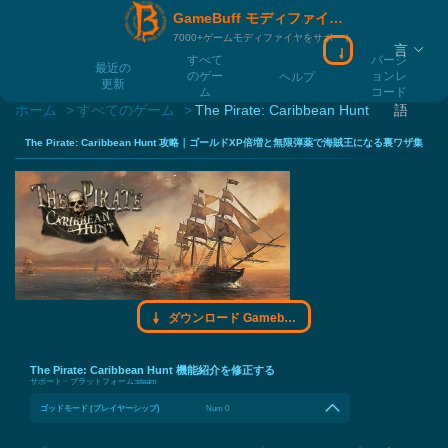
GameBuff モディファイヤモディファイヤ
7000+ゲームモディファイヤをサポート
言
ダウンロード Ga
すべて
バージ
最近の
のゲー
ョンレ
ヘルプ
更新
ム
コード
ホーム
すべてのゲーム
The Pirate: Caribbean Hunt
語
The Pirate: Caribbean Hunt 攻略｜ゴールドXP倍増と無限弾薬で海賊王になる裏ワザ集
ダウンロード Gamebuff モディファイヤモディファイヤ
The Pirate: Caribbean Hunt 機能紹介を修正する
サポート・プラットフォーム:
steam
ゴッドモード (プレイヤーシップ)
Num 0