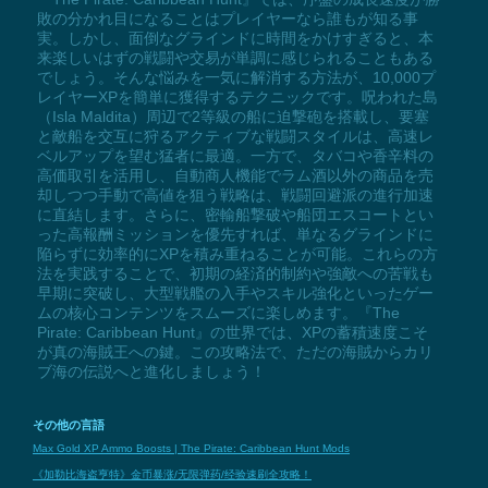
敗の分かれ目になることはプレイヤーなら誰もが知る事
実。しかし、面倒なグラインドに時間をかけすぎると、本
来楽しいはずの戦闘や交易が単調に感じられることもある
でしょう。そんな悩みを一気に解消する方法が、10,000プ
レイヤーXPを簡単に獲得するテクニックです。呪われた島
（Isla Maldita）周辺で2等級の船に迫撃砲を搭載し、要塞
と敵船を交互に狩るアクティブな戦闘スタイルは、高速レ
ベルアップを望む猛者に最適。一方で、タバコや香辛料の
高価取引を活用し、自動商人機能でラム酒以外の商品を売
却しつつ手動で高値を狙う戦略は、戦闘回避派の進行加速
に直結します。さらに、密輸船撃破や船団エスコートとい
った高報酬ミッションを優先すれば、単なるグラインドに
陥らずに効率的にXPを積み重ねることが可能。これらの方
法を実践することで、初期の経済的制約や強敵への苦戦も
早期に突破し、大型戦艦の入手やスキル強化といったゲー
ムの核心コンテンツをスムーズに楽しめます。『The
Pirate: Caribbean Hunt』の世界では、XPの蓄積速度こそ
が真の海賊王への鍵。この攻略法で、ただの海賊からカリ
ブ海の伝説へと進化しましょう！
その他の言語
Max Gold XP Ammo Boosts | The Pirate: Caribbean Hunt Mods
《加勒比海盗亨特》金币暴涨/无限弹药/经验速刷全攻略！