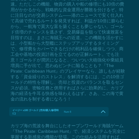
速。ただしこの機能、物資の購入や船の修理にも10倍の費
用がかかるから、戦略的な資金運用が勝敗を分けるぞ。特
に注目なのが交易システム——港のニュースで安く仕入れ
て高値で売れるルートを発見すれば、利益が10倍に膨らむ
から、一航海で莫大な富を築くことも夢じゃない。ゴール
ド倍増のチャンスを逃さず、交易爆益を狙って快速致富を
目指すのは、まさに海賊王への近道。この機能を活かすに
は、小型船から大型艦にステップアップするタイミング
で、修理費をカバーできるだけの戦利品を確保しつつ、商
工会や基地の投資計画を立てるのが正解ルート。でも注
意！ゴールドが潤沢になると、ついつい大砲強化や乗組員
増員に手が出て、思わぬピンチに陥ることも？『The
Pirate: Caribbean Hunt』のプレイヤーなら、誰しもが経験
する「資金繰りのストレス」を解消するには、この10倍ゴ
ールドの特性を理解し、売却と投資のバランスを取るセン
スが必須。密輸任務と併用すればさらに効果的に、カリブ
海の経済を牛耳る快感を味わえるはず。さあ、この海で黄
金の流れを制する者になろう！
イージー x100 ゴールド (売却/購入/修理時
Num 6
に)
カリブ海の荒波を舞台にしたオープンワールド海賊ゲーム
『The Pirate: Caribbean Hunt』で、経済システムを完全に
掌握する新感覚の機能が登場。この仕組みを活用すれば、