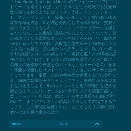
『The Pirate: Caribbean Hunt』のプレイヤーシップにゴッ
ドモードを適用すれば、カリブ海のどこの海域でも完全無
敵で突っ走れるようになります。大砲、チェーンショッ
ト、グレープショット、爆発バレルといった敵のあらゆる
攻撃を耐え抜き、船が沈む心配なしで海戦や探検、交易に
集中できるのはもちろん。ストレスフリーでゲームを楽し
みたいなら、この機能が最強の味方になってくれます。船
の修理にかかる貴重なゴールドや時間を節約して、艦隊の
強化や新エリアの開拓、高収益な交易ルートの確保に注力
できるのも魅力。初心者からベテランまで、誰でも一気に
有利な戦闘スタイルを確立でき、複雑な風向きや弾種の調
整に振り回されず、自分なりの戦略を試すことが可能に。
高難度の敵艦隊や要塞とのバトルも、ダメージを気にせず
一等艦を捕獲したりストーリーミッションをサクサク進め
たりできます。宝探しの旅や密輸品の運搬も安全に実行で
き、海賊の脅威を完全シャットアウト。修理にかかるコス
トを抑えることで、船のカスタムや新艦の調達にも資金を
回せるようになり、ゲーム内の停滞リスクも回避可能に。
ゴッドモードがあれば、敵にビビらずに海原を自由に飛び
回れて、まさにアンティルの真紅の王として君臨できるで
しょう。この機能を駆使すれば、あなたもカリブ海の支配
者への道を突き進めるはず！
簡単キル
Num 1