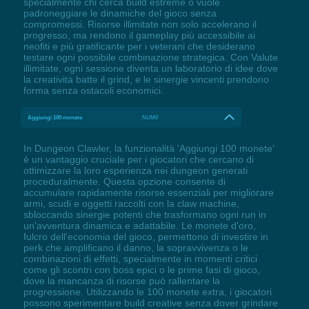
specialmente chi cerca build estreme o vuole
padroneggiare le dinamiche del gioco senza
compromessi. Risorse illimitate non solo accelerano il
progresso, ma rendono il gameplay più accessibile ai
neofiti e più gratificante per i veterani che desiderano
testare ogni possibile combinazione strategica. Con Valute
illimitate, ogni sessione diventa un laboratorio di idee dove
la creatività batte il grind, e le sinergie vincenti prendono
forma senza ostacoli economici.
Aggiungi 100 monete
NUM6
In Dungeon Clawler, la funzionalità 'Aggiungi 100 monete'
è un vantaggio cruciale per i giocatori che cercano di
ottimizzare la loro esperienza nei dungeon generati
proceduralmente. Questa opzione consente di
accumulare rapidamente risorse essenziali per migliorare
armi, scudi e oggetti raccolti con la claw machine,
sbloccando sinergie potenti che trasformano ogni run in
un'avventura dinamica e adattabile. Le monete d'oro,
fulcro dell'economia del gioco, permettono di investire in
perk che amplificano il danno, la sopravvivenza o le
combinazioni di effetti, specialmente in momenti critici
come gli scontri con boss epici o le prime fasi di gioco,
dove la mancanza di risorse può rallentare la
progressione. Utilizzando le 100 monete extra, i giocatori
possono sperimentare build creative senza dover grindare