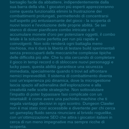
bersaglio facile da abbattere, indipendentemente dalla
sua barra della vita. I giocatori più esperti apprezzeranno
come questa funzionalità elimini la frustrazione dei
combattimenti prolungati, permettendo di concentrarsi
sull'aspetto più entusiasmante del gioco - la scoperta di
nuovi tesori e l'evoluzione delle proprie abilità. Se sei
stanco di dover pianificare combo intricate o di
accumulare monete d'oro per potenziare oggetti, il combo
letale è la soluzione perfetta per run più rapide e
coinvolgenti. Non solo renderà ogni battaglia meno
rischiosa, ma ti darà la libertà di testare build sperimentali
senza preoccuparti delle meccaniche complesse tipiche
delle difficoltà più alte. Che tu stia cercando di completare
il gioco in tempi record o di sbloccare nuovi personaggi e
lucky paws, questa abilità garantisce una sicurezza
immediata, specialmente quando ti trovi ad affrontare
nemici imprevedibili. Il sistema di combattimento diventa
così un'esperienza più dinamica, dove la microgestione
lascia spazio all'adrenalina dell'esplorazione e alla
creatività nelle scelte strategiche. Non sottovalutare
l'impatto di poter bypassare fasi complicate con un
istantakill: è come avere una pachinko machine che ti
regala vantaggi decisivi in ogni scontro. Dungeon Clawler
non è mai stato così accessibile e divertente per chi cerca
un gameplay fluido senza rinunciare al brivido roguelike,
con un'ottimizzazione SEO che attira i giocatori italiani in
cerca di run meno impegnative ma sempre ricche di
scoperta.