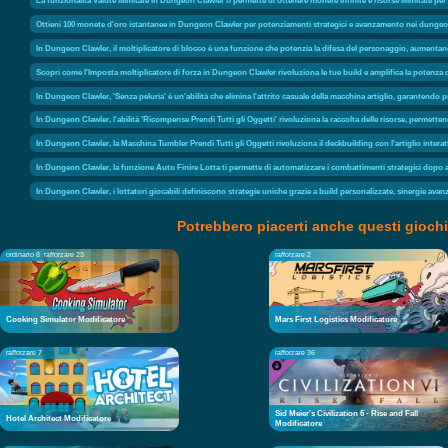
La funzionalità Valute illimitate in Dungeon Clawler ti permette di ottenere monete infinite e risorse illimitate p
Ottieni 100 monete d'oro istantanee in Dungeon Clawler per potenziamenti strategici e avanzamento nei dungeo
In Dungeon Clawler, il moltiplicatore di blocco è una funzione che potenzia la difesa del personaggio, aumenta
Scopri come l'Imposta moltiplicatore di forza in Dungeon Clawler rivoluziona le tue build e amplifica la potenza d
In Dungeon Clawler, 'Senza peluria' è un'abilità che elimina l'attrito casuale della macchina artiglio, garantendo
In Dungeon Clawler, l'abilità 'Ricompense Prendi Tutti gli Oggetti' rivoluziona la raccolta delle risorse, permettendo
In Dungeon Clawler, la Macchina Tumbler Prendi Tutti gli Oggetti rivoluziona il deckbuilding con l'artiglio intera
In Dungeon Clawler, la funzione Auto Finire Lotta ti permette di automatizzare i combattimenti strategici dopo av
In Dungeon Clawler, i lottatori giocabili definiscono strategie uniche grazie a build personalizzate, sinergie a
Potrebbero piacerti anche questi giochi
ordinario 8
rafforzare 23
rafforzare 2
Cooking Simulator Modificatore
Mars First Logistics Modificatore
rafforzare 7
rafforzare 36
Sid Meier's Civilization 6 - Rise and Fall
Hotel Architect Modificatore
Modificatore