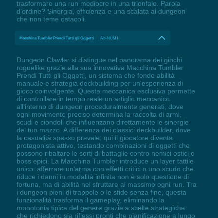
trasformare una run mediocre in una trionfale. Parola
d'ordine? Sinergia, efficienza e una scalata ai dungeon
che non teme ostacoli.
Macchina Tumbler Prendi Tutti gli Oggetti
Alt+NUM1
Dungeon Clawler si distingue nel panorama dei giochi
roguelike grazie alla sua innovativa Macchina Tumbler
Prendi Tutti gli Oggetti, un sistema che fonde abilità
manuale e strategia deckbuilding per un'esperienza di
gioco coinvolgente. Questa meccanica esclusiva permette
di controllare in tempo reale un artiglio meccanico
all'interno di dungeon proceduralmente generati, dove
ogni movimento preciso determina la raccolta di armi,
scudi e ciondoli che influenzano direttamente le sinergie
del tuo mazzo. A differenza dei classici deckbuilder, dove
la casualità spesso prevale, qui il giocatore diventa
protagonista attivo, testando combinazioni di oggetti che
possono ribaltare le sorti di battaglie contro nemici ostici o
boss epici. La Macchina Tumbler introduce un layer tattile
unico: afferrare un'arma con effetti critici o uno scudo che
riduce i danni in modalità infinita non è solo questione di
fortuna, ma di abilità nel sfruttare al massimo ogni run. Tra
i dungeon pieni di trappole o le sfide senza fine, questa
funzionalità trasforma il gameplay, eliminando la
monotonia tipica del genere grazie a scelte strategiche
che richiedono sia riflessi pronti che pianificazione a lungo