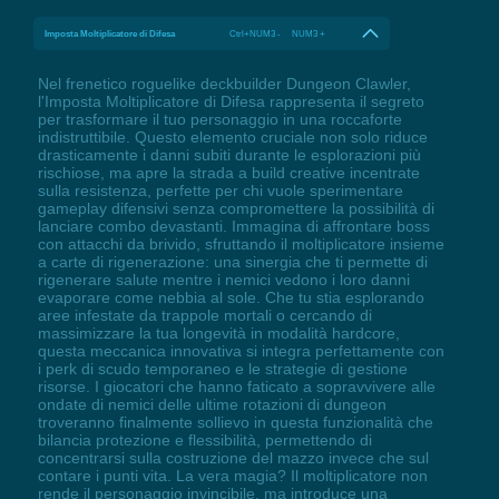
Imposta Moltiplicatore di Difesa
Ctrl+NUM3 - NUM3 +
Nel frenetico roguelike deckbuilder Dungeon Clawler,
l'Imposta Moltiplicatore di Difesa rappresenta il segreto
per trasformare il tuo personaggio in una roccaforte
indistruttibile. Questo elemento cruciale non solo riduce
drasticamente i danni subiti durante le esplorazioni più
rischiose, ma apre la strada a build creative incentrate
sulla resistenza, perfette per chi vuole sperimentare
gameplay difensivi senza compromettere la possibilità di
lanciare combo devastanti. Immagina di affrontare boss
con attacchi da brivido, sfruttando il moltiplicatore insieme
a carte di rigenerazione: una sinergia che ti permette di
rigenerare salute mentre i nemici vedono i loro danni
evaporare come nebbia al sole. Che tu stia esplorando
aree infestate da trappole mortali o cercando di
massimizzare la tua longevità in modalità hardcore,
questa meccanica innovativa si integra perfettamente con
i perk di scudo temporaneo e le strategie di gestione
risorse. I giocatori che hanno faticato a sopravvivere alle
ondate di nemici delle ultime rotazioni di dungeon
troveranno finalmente sollievo in questa funzionalità che
bilancia protezione e flessibilità, permettendo di
concentrarsi sulla costruzione del mazzo invece che sul
contare i punti vita. La vera magia? Il moltiplicatore non
rende il personaggio invincibile, ma introduce una