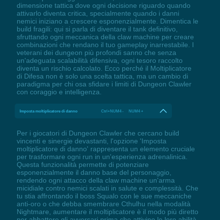
dimensione tattica dove ogni decisione riguardo quando
attivarlo diventa critica, specialmente quando i danni
nemici iniziano a crescere esponenzialmente. Dimentica le
build fragili: qui si parla di diventare il tank definitivo,
sfruttando ogni meccanica della claw machine per creare
combinazioni che rendano il tuo gameplay inarrestabile. I
veterani dei dungeon più profondi sanno che senza
un'adeguata scalabilità difensiva, ogni tesoro raccolto
diventa un rischio calcolato. Ecco perché il Moltiplicatore
di Difesa non è solo una scelta tattica, ma un cambio di
paradigma per chi osa sfidare i limiti di Dungeon Clawler
con coraggio e intelligenza.
Imposta moltiplicatore di danno
Ctrl+NUM4 - NUM4 +
Per i giocatori di Dungeon Clawler che cercano build
vincenti e sinergie devastanti, l'opzione 'Imposta
moltiplicatore di danno' rappresenta un elemento cruciale
per trasformare ogni run in un'esperienza adrenalinica.
Questa funzionalità permette di potenziare
esponenzialmente il danno base del personaggio,
rendendo ogni attacco della claw machine un'arma
micidiale contro nemici scalati in salute e complessità. Che
tu stia affrontando il boss Squalo con le sue meccaniche
anti-oro o che debba smembrare Cthulhu nella modalità
Nightmare, aumentare il moltiplicatore è il modo più diretto
per abbattere gli avversari prima che attivino le loro abilità