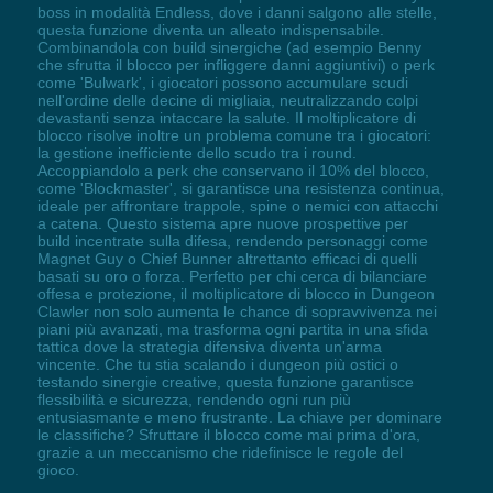
boss in modalità Endless, dove i danni salgono alle stelle,
questa funzione diventa un alleato indispensabile.
Combinandola con build sinergiche (ad esempio Benny
che sfrutta il blocco per infliggere danni aggiuntivi) o perk
come 'Bulwark', i giocatori possono accumulare scudi
nell'ordine delle decine di migliaia, neutralizzando colpi
devastanti senza intaccare la salute. Il moltiplicatore di
blocco risolve inoltre un problema comune tra i giocatori:
la gestione inefficiente dello scudo tra i round.
Accoppiandolo a perk che conservano il 10% del blocco,
come 'Blockmaster', si garantisce una resistenza continua,
ideale per affrontare trappole, spine o nemici con attacchi
a catena. Questo sistema apre nuove prospettive per
build incentrate sulla difesa, rendendo personaggi come
Magnet Guy o Chief Bunner altrettanto efficaci di quelli
basati su oro o forza. Perfetto per chi cerca di bilanciare
offesa e protezione, il moltiplicatore di blocco in Dungeon
Clawler non solo aumenta le chance di sopravvivenza nei
piani più avanzati, ma trasforma ogni partita in una sfida
tattica dove la strategia difensiva diventa un'arma
vincente. Che tu stia scalando i dungeon più ostici o
testando sinergie creative, questa funzione garantisce
flessibilità e sicurezza, rendendo ogni run più
entusiasmante e meno frustrante. La chiave per dominare
le classifiche? Sfruttare il blocco come mai prima d'ora,
grazie a un meccanismo che ridefinisce le regole del
gioco.