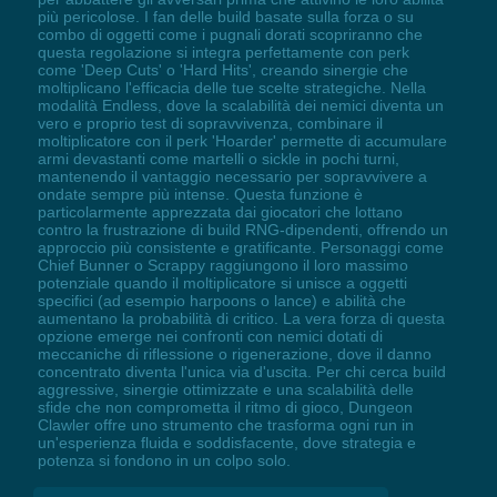
più pericolose. I fan delle build basate sulla forza o su
combo di oggetti come i pugnali dorati scopriranno che
questa regolazione si integra perfettamente con perk
come 'Deep Cuts' o 'Hard Hits', creando sinergie che
moltiplicano l'efficacia delle tue scelte strategiche. Nella
modalità Endless, dove la scalabilità dei nemici diventa un
vero e proprio test di sopravvivenza, combinare il
moltiplicatore con il perk 'Hoarder' permette di accumulare
armi devastanti come martelli o sickle in pochi turni,
mantenendo il vantaggio necessario per sopravvivere a
ondate sempre più intense. Questa funzione è
particolarmente apprezzata dai giocatori che lottano
contro la frustrazione di build RNG-dipendenti, offrendo un
approccio più consistente e gratificante. Personaggi come
Chief Bunner o Scrappy raggiungono il loro massimo
potenziale quando il moltiplicatore si unisce a oggetti
specifici (ad esempio harpoons o lance) e abilità che
aumentano la probabilità di critico. La vera forza di questa
opzione emerge nei confronti con nemici dotati di
meccaniche di riflessione o rigenerazione, dove il danno
concentrato diventa l'unica via d'uscita. Per chi cerca build
aggressive, sinergie ottimizzate e una scalabilità delle
sfide che non comprometta il ritmo di gioco, Dungeon
Clawler offre uno strumento che trasforma ogni run in
un'esperienza fluida e soddisfacente, dove strategia e
potenza si fondono in un colpo solo.