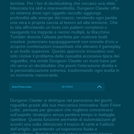
termine. Per i fan di deckbuilding che cercano una sfida
bilanciata tra skill e imprevedibilità, Dungeon Clawler offre
un sistema dove ogni oggetto raccolto aggiunge
profondità alle sinergie del mazzo, rendendo ogni partita
una vera e propria caccia al tesoro ad alta tensione. Che
tu stia affrontando un boss con pattern complessi o
navigando tra trappole e nemici multipli, la Macchina
Tumbler diventa l'alleata perfetta per costruire build
creative, potenziare equipaggiamenti con monete d'oro o
scoprire combinazioni inaspettate che elevano il gameplay
a un livello superiore. Questo approccio innovativo non
solo risolve il problema della casualità eccessiva tipica dei
roguelike, ma rende Dungeon Clawler un must-have per
chi cerca un deckbuilder che premi l'interazione diretta e
la personalizzazione estrema, trasformando ogni scelta in
un momento memorabile.
Auto Finire Lotta
Alt+NUM2
Dungeon Clawler si distingue nel panorama dei giochi
roguelike grazie alla sua meccanica innovativa 'Auto Finire
Lotta', pensata per giocatori che vogliono concentrarsi
sull'aspetto strategico senza perdere tempo in battaglie
ripetitive. Questa funzione permette di automatizzare gli
scontri una volta ottimizzato il mazzo di carte e l'utilizzo
dell'artiglio, garantendo un'esperienza fluida e
adrenalinica. Perfetta per run veloci o sessioni intense