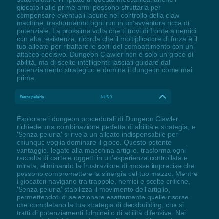
giocatori alle prime armi possono sfruttarla per
compensare eventuali lacune nel controllo della claw
machine, trasformando ogni run in un'avventura ricca di
potenziale. La prossima volta che ti trovi di fronte a nemici
con alta resistenza, ricorda che il moltiplicatore di forza è il
tuo alleato per ribaltare le sorti del combattimento con un
attacco decisivo. Dungeon Clawler non è solo un gioco di
abilità, ma di scelte intelligenti: lasciati guidare dal
potenziamento strategico e domina il dungeon come mai
prima.
Senza peluria
NUM9
Esplorare i dungeon procedurali di Dungeon Clawler
richiede una combinazione perfetta di abilità e strategia, e
'Senza peluria' si rivela un alleato indispensabile per
chiunque voglia dominare il gioco. Questo potente
vantaggio, legato alla macchina artiglio, trasforma ogni
raccolta di carte e oggetti in un'esperienza controllata e
mirata, eliminando la frustrazione di mosse imprecise che
possono compromettere la sinergia del tuo mazzo. Mentre
i giocatori navigano tra trappole, nemici e scelte critiche,
'Senza peluria' stabilizza il movimento dell'artiglio,
permettendoti di selezionare esattamente quelle risorse
che completano la tua strategia di deckbuilding, che si
tratti di potenziamenti fulminei o di abilità difensive. Nei