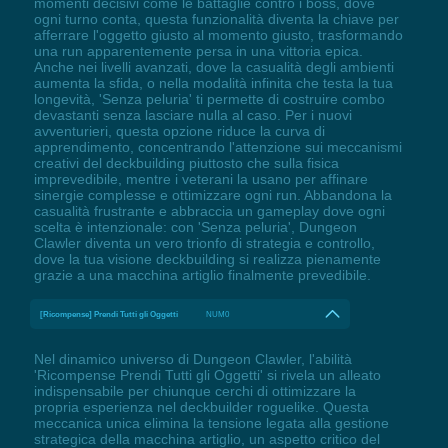
momenti decisivi come le battaglie contro i boss, dove
ogni turno conta, questa funzionalità diventa la chiave per
afferrare l'oggetto giusto al momento giusto, trasformando
una run apparentemente persa in una vittoria epica.
Anche nei livelli avanzati, dove la casualità degli ambienti
aumenta la sfida, o nella modalità infinita che testa la tua
longevità, 'Senza peluria' ti permette di costruire combo
devastanti senza lasciare nulla al caso. Per i nuovi
avventurieri, questa opzione riduce la curva di
apprendimento, concentrando l'attenzione sui meccanismi
creativi del deckbuilding piuttosto che sulla fisica
imprevedibile, mentre i veterani la usano per affinare
sinergie complesse e ottimizzare ogni run. Abbandona la
casualità frustrante e abbraccia un gameplay dove ogni
scelta è intenzionale: con 'Senza peluria', Dungeon
Clawler diventa un vero trionfo di strategia e controllo,
dove la tua visione deckbuilding si realizza pienamente
grazie a una macchina artiglio finalmente prevedibile.
[Ricompense] Prendi Tutti gli Oggetti
NUM0
Nel dinamico universo di Dungeon Clawler, l'abilità
'Ricompense Prendi Tutti gli Oggetti' si rivela un alleato
indispensabile per chiunque cerchi di ottimizzare la
propria esperienza nel deckbuilder roguelike. Questa
meccanica unica elimina la tensione legata alla gestione
strategica della macchina artiglio, un aspetto critico del