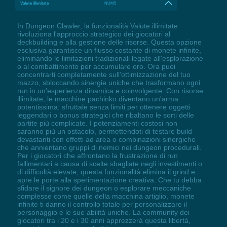
Valute illimitate
NUM5
In Dungeon Clawler, la funzionalità Valute illimitate
rivoluziona l'approccio strategico dei giocatori al
deckbuilding e alla gestione delle risorse. Questa opzione
esclusiva garantisce un flusso costante di monete infinite,
eliminando le limitazioni tradizionali legate all'esplorazione
o al combattimento per accumulare oro. Ora puoi
concentrarti completamente sull'ottimizzazione del tuo
mazzo, sbloccando sinergie uniche che trasformano ogni
run in un'esperienza dinamica e coinvolgente. Con risorse
illimitate, le macchine pachinko diventano un'arma
potentissima: sfruttale senza limiti per ottenere oggetti
leggendari o bonus strategici che ribaltano le sorti delle
partite più complicate. I potenziamenti costosi non
saranno più un ostacolo, permettendoti di testare build
devastanti con effetti ad area o combinazioni sinergiche
che annientano gruppi di nemici nei dungeon procedurali.
Per i giocatori che affrontano la frustrazione di run
fallimentari a causa di scelte sbagliate negli investimenti o
di difficoltà elevate, questa funzionalità elimina il grind e
apre le porte alla sperimentazione creativa. Che tu debba
sfidare il signore dei dungeon o esplorare meccaniche
complesse come quelle della macchina artiglio, monete
infinite ti danno il controllo totale per personalizzare il
personaggio e le sue abilità uniche. La community dei
giocatori tra i 20 e i 30 anni apprezzerà questa libertà,