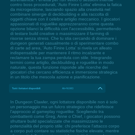
contro boss procedurali, 'Auto Finire Lotta' elimina la fatica
da microgestione, lasciando spazio alla creatività nel
combinare sinergie di deckbuilding e alla raccolta di
oggetti chiave con il celebre artiglio meccanico. I giocatori
appassionati di roguelike apprezzeranno come questa
opzione bilanci la difficoltà con l'accessibilità, permettendo
di testare build creative o massimizzare il farming di
risorse senza stress. Che tu stia cercando di dominare i
dungeon generati casualmente o di sperimentare combo
di carte ad area, 'Auto Finire Lotta' si rivela un alleato
indispensabile per mantenere il ritmo incalzante e
reclamare la tua zampa perduta con stile. Integrando
termini come artiglio, deckbuilding e roguelike in modo
naturale, questa funzione risponde alle ricerche dei
giocatori che cercano efficienza e immersione strategica
in un titolo che mescola azione e pianificazione.
Tutti i lottatori disponibili
Alt+NUM3
In Dungeon Clawler, ogni lottatore disponibile non è solo
un personaggio ma un fulcro strategico che ridefinisce
l'approccio al gameplay roguelike. Scegliendo tra
combattenti come Greg, Anne o Chief, i giocatori possono
sfruttare build specializzate che massimizzano le
potenzialità del proprio stile: chi preferisce l'attacco corpo
a corpo può contare su statistiche fisiche elevate, mentre