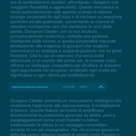
ore di combattimenti ripetitivi, affrontando i dungeon con
maggiore flessibilità e aggressività. Questa meccanica si
rivela particolarmente utile quando si tenta di attivare
sinergie devastanti fin dall'inizio o di rischiare su macchine
pachinko ad alto potenziale, aumentando le chance di
ottenere ricompense rare che cambiano le sorti della
partita. Dungeon Clawler, con la sua struttura
proceduralmente randomica, richiede una gestione
intelligente delle risorse, e questa funzionalità risponde
direttamente alle esigenze di giocatori che vogliono
concentrarsi su strategia e scoperta piuttosto che su grind
frustranti. Che tu sia un veterano che cerca build
ottimizzate o un novizio alle prime run, le monete extra
offrono un vantaggio competitivo per sfruttare al massimo
ogni opportunità nel dungeon, rendendo ogni scelta più
significativa e ogni vittoria più soddisfacente.
Imposta moltiplicatore di blocco
Ctrl+NUM7 - NUM7 +
Dungeon Clawler presenta un meccanismo strategico che
rivoluziona l'approccio alla sopravvivenza: il moltiplicatore
di blocco. Questa feature permette di amplificare
drasticamente la protezione generata da abilità, perk o
equipaggiamenti come scudi metallici o l'elmo,
trasformando la difesa in un vantaggio competitivo
durante le run più impegnative. Per chi si trova spesso in
difficoltà contro attacchi multipli di nemici come Punchy o