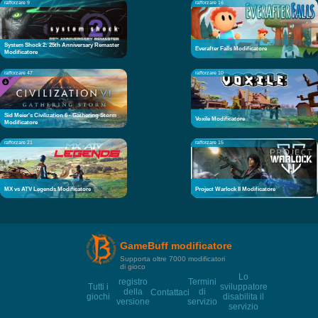
rafforzare 9
rafforzare 16
System Shock 2: 25th Anniversary Remaster
Everafter Falls Modificatore
Modificatore
rafforzare 47
rafforzare 10
Sid Meier's Civilization 6 - Gathering Storm
Voxile Modificatore
Modificatore
rafforzare 21
rafforzare 15
MX vs ATV Legends Modificatore
Project Warlock II Modificatore
GameBuff modificatore
Supporta oltre 7000 modificatori
di gioco
Lo
registro
Termini
Tutti i
sviluppatore
della
di
Contattaci
giochi
disabilita il
versione
servizio
servizio