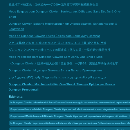
抓抓地牢神技汇总 | 无伤通关+一刀999+无限货币等黑科技骚操作合集
Mods Épiques pour Dungeon Clawler: Survivez aux Défis avec Sans Dégâts & One-
Shot!
Dungeon Clawler: Epische Modifikationen für Unbesiegbarkeit, Schadensboost &
Lootfreiheit
Mods de Dungeon Clawler: Trucos Épicos para Sobrevivir y Dominar
던전 크롤러: 전략적 조작으로 보스전 압도! 초보자 & 고인물 필수 핵심 전략
ダンジョンクロウラーの神ツールで無双攻略！聖なる盾・一撃必殺の極意伝授
Mods Poderosos para Dungeon Clawler: Sem Dano, One-Shot e Mais!
《Dungeon Clawler》隱藏神技大公開！聖盾無傷、一刀999、無限金幣助你橫掃地牢
Dungeon Clawler: Моды для Эпичных Битв и Легкого Прохождения
دونجيون كلاولر (DC): حيل مدمرة للدرع المقدس، ون شوت، وعملات ذهبية لا نهائية
Dungeon Clawler: Mod Invincibilità, One-Shot & Sinergie Epiche per Boss e
Dungeon Procedurali
Etichetta:
In Dungeon Clawler, la funzionalità Senza Danno offre un vantaggio tattico unico, permettendo di esplorare dun
Scopri come il combo letale in Dungeon Clawler ti permette di eliminare nemici con un singolo colpo, rivoluzion
Scopri come il Moltiplicatore di Difesa in Dungeon Clawler ti permette di sopravvivere ai dungeon più letali con b
In Dungeon Clawler, Imposta moltiplicatore di danno è la chiave per massimizzare l'offensiva e superare boss sfidan