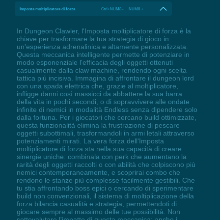
Imposta moltiplicatore di forza
Ctrl+NUM8 - NUM8 +
In Dungeon Clawler, l'Imposta moltiplicatore di forza è la
chiave per trasformare la tua strategia di gioco in
un'esperienza adrenalinica e altamente personalizzata.
Questa meccanica intelligente permette di potenziare in
modo esponenziale l'efficacia degli oggetti ottenuti
casualmente dalla claw machine, rendendo ogni scelta
tattica più incisiva. Immagina di affrontare il dungeon lord
con una spada elettrica che, grazie al moltiplicatore,
infligge danni così massicci da abbattere la sua barra
della vita in pochi secondi, o di sopravvivere alle ondate
infinite di nemici in modalità Endless senza dipendere solo
dalla fortuna. Per i giocatori che cercano build ottimizzate,
questa funzionalità elimina la frustrazione di pescare
oggetti subottimali, trasformandoli in armi letali attraverso
potenziamenti mirati. La vera forza dell'Imposta
moltiplicatore di forza sta nella sua capacità di creare
sinergie uniche: combinala con perk che aumentano la
rarità degli oggetti raccolti o con abilità che colpiscono più
nemici contemporaneamente, e scoprirai combo che
rendono le stanze più complesse facilmente gestibili. Che
tu stia affrontando boss epici o cercando di sperimentare
build non convenzionali, il sistema di moltiplicazione della
forza bilancia casualità e strategia, permettendoti di
giocare sempre al massimo delle tue possibilità. Non
sottovalutare l'impatto di questa meccanica: anche i