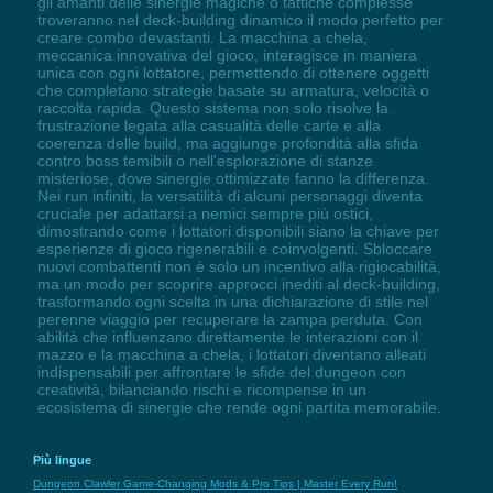
gli amanti delle sinergie magiche o tattiche complesse
troveranno nel deck-building dinamico il modo perfetto per
creare combo devastanti. La macchina a chela,
meccanica innovativa del gioco, interagisce in maniera
unica con ogni lottatore, permettendo di ottenere oggetti
che completano strategie basate su armatura, velocità o
raccolta rapida. Questo sistema non solo risolve la
frustrazione legata alla casualità delle carte e alla
coerenza delle build, ma aggiunge profondità alla sfida
contro boss temibili o nell'esplorazione di stanze
misteriose, dove sinergie ottimizzate fanno la differenza.
Nei run infiniti, la versatilità di alcuni personaggi diventa
cruciale per adattarsi a nemici sempre più ostici,
dimostrando come i lottatori disponibili siano la chiave per
esperienze di gioco rigenerabili e coinvolgenti. Sbloccare
nuovi combattenti non è solo un incentivo alla rigiocabilità,
ma un modo per scoprire approcci inediti al deck-building,
trasformando ogni scelta in una dichiarazione di stile nel
perenne viaggio per recuperare la zampa perduta. Con
abilità che influenzano direttamente le interazioni con il
mazzo e la macchina a chela, i lottatori diventano alleati
indispensabili per affrontare le sfide del dungeon con
creatività, bilanciando rischi e ricompense in un
ecosistema di sinergie che rende ogni partita memorabile.
Più lingue
Dungeon Clawler Game-Changing Mods & Pro Tips | Master Every Run!