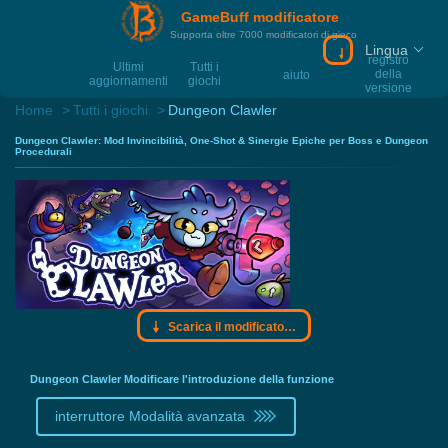
GameBuff modificatore
Supporta oltre 7000 modificatori di gioco
Lingua
Scarica il modif
registro
Ultimi
Tutti i
della
aiuto
aggiornamenti
giochi
versione
Home
Tutti i giochi
Dungeon Clawler
Dungeon Clawler: Mod Invincibilità, One-Shot & Sinergie Epiche per Boss e Dungeon
Procedurali
Scarica il modificatore Gamebuff
Dungeon Clawler Modificare l'introduzione della funzione
interruttore Modalità avanzata