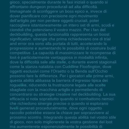
gioco, specialmente durante le fasi iniziali o quando si
affrontano dungeon procedurali ad alta difficoltà.
Immaginate di sconfiggere un boss epico e, invece di
dover pianificare con precisione ogni movimento
dell'artiglio per non perdere oggetti cruciali, poter
raccogliere istantaneamente un intero set di armi, scudi e
ciondoli che potenziano il vostro mazzo. Per i fan del
deckbuilding, questa funzionalità rappresenta un boost
significativo: sinergie che prima richiedevano ore di trial
and error ora sono alla portata di tutti, accelerando la
progressione e aumentando le possibilità di costruire build
competitive. La capacità di massimizzare le ricompense di
loot è particolarmente vantaggiosa in modalità infinita,
dove la difficoltà sale alle stelle, o durante eventi stagionali
come la stanza natalizia con Cuddline Floofington, dove
oggetti esclusivi come l'Orsetto o la Benda sull'Occhio
possono fare la differenza. Per i giocatori alle prime armi,
questa abilità abbassa la barriera d'ingresso tipica dei
roguelike, riducendo la frustrazione legata alle scelte
sbagliate con la macchina artiglio e permettendo di
concentrarsi su strategie creative nel deckbuilding. La sua
efficacia si nota soprattutto quando si combattono nemici
che richiedono sinergie precise o quando si esplorano
livelli generati proceduralmente, dove ogni oggetto
raccolto potrebbe essere la chiave per sopravvivere al
prossimo scontro. Integrando questa abilità nel vostro stile
di gioco, non solo migliorerete la vostra gestione del loot
ma aumenterete esponenzialmente le possibilità di