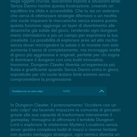
nega oggetti cruciali, lasciandoli esposti a situazioni letali:
Senza Danno risolve questa frustrazione, creando un
equilibrio tra sfida e accessibilità. Che tu sia un veterano
che cerca di ottimizzare strategie difensive o un neofita
che vuole imparare le meccaniche senza essere punito,
questa funzione aggiunge un layer di divertimento alle
dinamiche già solide del gioco, rendendo ogni dungeon
meno intimidatorio e più un campo per esprimere la tua
creatività. La possibilità di esplorare aree ad alto rischio
senza dover microgestire la salute o le monete non solo
aumenta il tasso di completamento, ma incoraggia scelte
di gioco più aggressive e originali, perfette per chi sogna
di dominare il dungeon con una build innovativa.
Insomma, Dungeon Clawler diventa un'esperienza più
fluida e gratificante quando Senza Danno entra in gioco,
soprattutto per chi vuole testare limiti estremi senza
compromettere la progressione.
Uccidere con un solo colpo
NUM2
In Dungeon Clawler, il potenziamento 'Uccidere con un
solo colpo' sta facendo impazzire la comunità di giocatori
grazie alla sua capacità di trasformare interamente il
gameplay. Immagina di affrontare il temibile Dungeon
Lord o esplorare le misteriose Mystery Locations senza
dover gestire complessi build di mazzi o risorse limitate:
con questo vantaggio strategico, ogni nemico diventa un