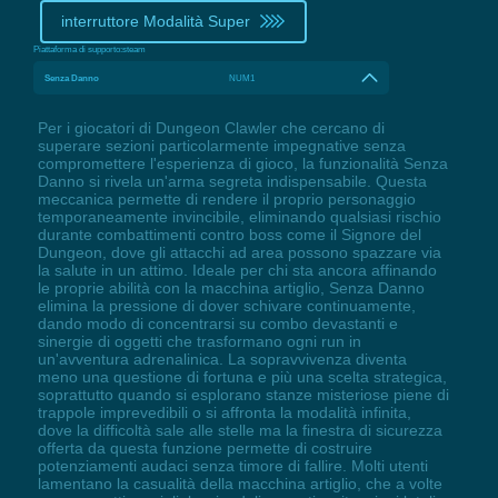
interruttore Modalità Super
Piattaforma di supporto:
steam
Senza Danno
NUM1
Per i giocatori di Dungeon Clawler che cercano di
superare sezioni particolarmente impegnative senza
compromettere l'esperienza di gioco, la funzionalità Senza
Danno si rivela un'arma segreta indispensabile. Questa
meccanica permette di rendere il proprio personaggio
temporaneamente invincibile, eliminando qualsiasi rischio
durante combattimenti contro boss come il Signore del
Dungeon, dove gli attacchi ad area possono spazzare via
la salute in un attimo. Ideale per chi sta ancora affinando
le proprie abilità con la macchina artiglio, Senza Danno
elimina la pressione di dover schivare continuamente,
dando modo di concentrarsi su combo devastanti e
sinergie di oggetti che trasformano ogni run in
un'avventura adrenalinica. La sopravvivenza diventa
meno una questione di fortuna e più una scelta strategica,
soprattutto quando si esplorano stanze misteriose piene di
trappole imprevedibili o si affronta la modalità infinita,
dove la difficoltà sale alle stelle ma la finestra di sicurezza
offerta da questa funzione permette di costruire
potenziamenti audaci senza timore di fallire. Molti utenti
lamentano la casualità della macchina artiglio, che a volte