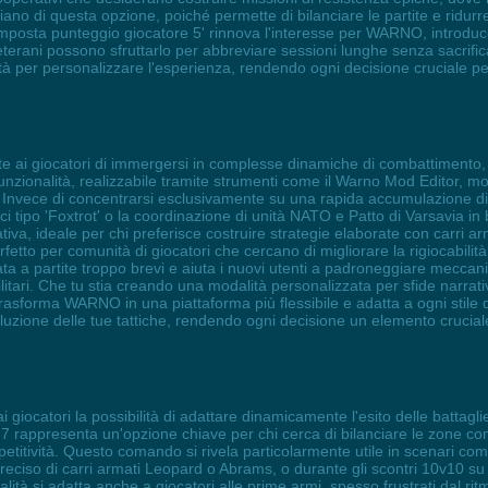
ciano di questa opzione, poiché permette di bilanciare le partite e ridurr
di 'Imposta punteggio giocatore 5' rinnova l'interesse per WARNO, introd
veterani possono sfruttarlo per abbreviare sessioni lunghe senza sacrifi
à per personalizzare l'esperienza, rendendo ogni decisione cruciale per i
e ai giocatori di immergersi in complesse dinamiche di combattimento, e
unzionalità, realizzabile tramite strumenti come il Warno Mod Editor, mo
cati. Invece di concentrarsi esclusivamente su una rapida accumulazione di 
itici tipo 'Foxtrot' o la coordinazione di unità NATO e Patto di Varsavia i
eativa, ideale per chi preferisce costruire strategie elaborate con carr
etto per comunità di giocatori che cercano di migliorare la rigiocabilità,
egata a partite troppo brevi e aiuta i nuovi utenti a padroneggiare mecc
litari. Che tu stia creando una modalità personalizzata per sfide narr
trasforma WARNO in una piattaforma più flessibile e adatta a ogni stile 
'evoluzione delle tue tattiche, rendendo ogni decisione un elemento cruci
ai giocatori la possibilità di adattare dinamicamente l'esito delle battagl
 7 rappresenta un'opzione chiave per chi cerca di bilanciare le zone cont
itività. Questo comando si rivela particolarmente utile in scenari come
eciso di carri armati Leopard o Abrams, o durante gli scontri 10v10 su 
lità si adatta anche a giocatori alle prime armi, spesso frustrati dal ritmo 