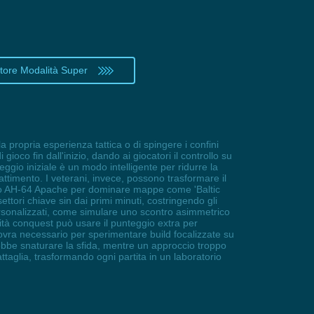
ttore Modalità Super
 propria esperienza tattica o di spingere i confini
oco fin dall'inizio, dando ai giocatori il controllo su
eggio iniziale è un modo intelligente per ridurre la
ttimento. I veterani, invece, possono trasformare il
 o AH-64 Apache per dominare mappe come 'Baltic
ttori chiave sin dai primi minuti, costringendo gli
rsonalizzati, come simulare uno scontro asimmetrico
ità conquest può usare il punteggio extra per
ovra necessario per sperimentare build focalizzate su
rebbe snaturare la sfida, mentre un approccio troppo
 battaglia, trasformando ogni partita in un laboratorio