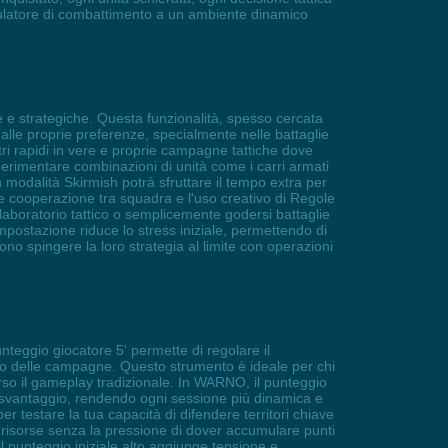
mulatore di combattimento a un ambiente dinamico
e e strategiche. Questa funzionalità, spesso cercata
lle proprie preferenze, specialmente nelle battaglie
tri rapidi in vere e proprie campagne tattiche dove
sperimentare combinazioni di unità come i carri armati
 modalità Skirmish potrà sfruttare il tempo extra per
ore cooperazione tra squadra e l'uso creativo di Regole
aboratorio tattico o semplicemente godersi battaglie
impostazione riduce lo stress iniziale, permettendo di
ono spingere la loro strategia al limite con operazioni
nteggio giocatore 5' permette di regolare il
iche o delle campagne. Questo strumento è ideale per chi
erso il gameplay tradizionale. In WARNO, il punteggio
 o svantaggio, rendendo ogni sessione più dinamica e
er testare la tua capacità di difendere territori chiave
e risorse senza la pressione di dover accumulare punti
 il punteggio iniziale alto aggiunge tensione e