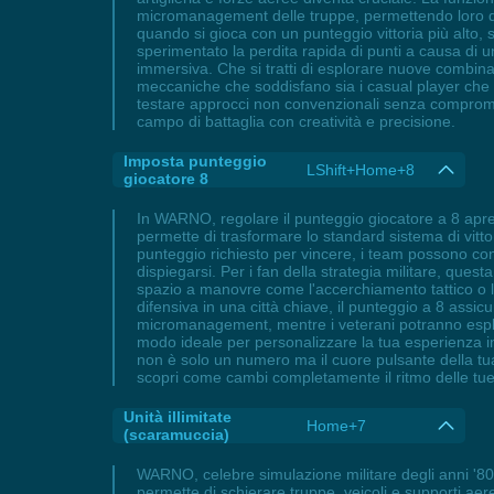
micromanagement delle truppe, permettendo loro di 
quando si gioca con un punteggio vittoria più alto, 
sperimentato la perdita rapida di punti a causa di
immersiva. Che si tratti di esplorare nuove combinaz
meccaniche che soddisfano sia i casual player che g
testare approcci non convenzionali senza compromet
campo di battaglia con creatività e precisione.
Imposta punteggio
LShift+Home+8
giocatore 8
In WARNO, regolare il punteggio giocatore a 8 apre 
permette di trasformare lo standard sistema di vitt
punteggio richiesto per vincere, i team possono co
dispiegarsi. Per i fan della strategia militare, quest
spazio a manovre come l'accerchiamento tattico o l
difensiva in una città chiave, il punteggio a 8 assi
micromanagement, mentre i veterani potranno esplora
modo ideale per personalizzare la tua esperienza i
non è solo un numero ma il cuore pulsante della tu
scopri come cambi completamente il ritmo delle tue 
Unità illimitate
Home+7
(scaramuccia)
WARNO, celebre simulazione militare degli anni '80, 
permette di schierare truppe, veicoli e supporti aer