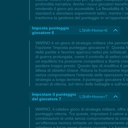
profondità narrativa. Anche i nuovi giocatori benefi
rendendo il gioco più accessibile. La flessibilità 
standard e stimolano esperimenti tattici, mentre i 
trasforma la gestione del punteggio in un'opportunit
Imposta punteggio
LShift+Home+6
giocatore 6
WARNO è un gioco di strategia militare che permett
l'opzione 'Imposta punteggio giocatore 6'. Questa f
delle partite e favorire approcci tattici più sofisti
di guerra prolungata, come il controllo di settori cr
un equilibrio tra pressione competitiva e libertà cr
perdere troppo presto. Questo tipo di modifica è perf
difesa di obiettivi chiave. Riduce la frustrazione l
senza compromettere l'intensità delle operazioni mi
strategia a lungo termine, il punteggio giocatore 6 
scenari di vittoria, sul ritmo delle battaglie e sull
Impostare il punteggio
LShift+Home+7
del giocatore 7
WARNO, il celebre gioco di strategia militare, offre 
punteggio vittoria. Tra queste, impostare il valore a
combinazioni di unità senza compromettere la compet
un'offensiva nemica richiede un riposizionamento pr
artiglieria e forze aeree diventa cruciale. La funziona