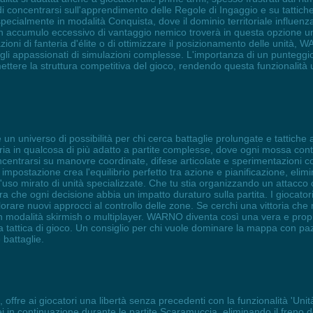
concentrarsi sull'apprendimento delle Regole di Ingaggio e su tattiche 
specialmente in modalità Conquista, dove il dominio territoriale influenz
 un accumulo eccessivo di vantaggio nemico troverà in questa opzione u
ioni di fanteria d'élite o di ottimizzare il posizionamento delle unità, 
li appassionati di simulazioni complesse. L'importanza di un punteggio 
tere la struttura competitiva del gioco, rendendo questa funzionalità u
un universo di possibilità per chi cerca battaglie prolungate e tattich
oria in qualcosa di più adatto a partite complesse, dove ogni mossa cont
ncentrarsi su manovre coordinate, difese articolate e sperimentazioni 
a impostazione crea l'equilibrio perfetto tra azione e pianificazione, elim
'uso mirato di unità specializzate. Che tu stia organizzando un attacco
cura che ogni decisione abbia un impatto duraturo sulla partita. I giocat
re nuovi approcci al controllo delle zone. Se cerchi una vittoria che ri
n modalità skirmish o multiplayer. WARNO diventa così una vera e propr
a tattica di gioco. Un consiglio per chi vuole dominare la mappa con pa
battaglie.
offre ai giocatori una libertà senza precedenti con la funzionalità 'Uni
ei in continuazione durante le partite Scaramuccia, eliminando il freno d