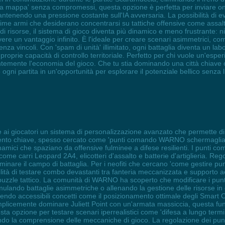
ella mappa' senza compromessi, questa opzione è perfetta per inviare ond
tenendo una pressione costante sull'IA avversaria. La possibilità di evi
 prime armi che desiderano concentrarsi su tattiche offensive come assal
e di risorse, il sistema di gioco diventa più dinamico e meno frustrante:
re un vantaggio infinito. È l'ideale per creare scenari asimmetrici, co
enza vincoli. Con 'spam di unità' illimitato, ogni battaglia diventa un l
e proprie capacità di controllo territoriale. Perfetto per chi vuole un'e
antemente l'economia del gioco. Che tu stia dominando una città chiave o
 ogni partita in un'opportunità per esplorare il potenziale bellico senza li
 ai giocatori un sistema di personalizzazione avanzato che permette di m
ento chiave, spesso cercato come 'punti comando WARNO schermaglia st
amici che spaziano da offensive fulminee a difese resilienti. I punti coma
 come carri Leopard 2A4, elicotteri d'assalto e batterie d'artiglieria. R
minare il campo di battaglia. Per i neofiti che cercano 'come gestire pu
ilità di testare combo devastanti tra fanteria meccanizzata e supporto a
uzzle tattico. La comunità di WARNO ha scoperto che modificare i punt
ulando battaglie asimmetriche o allenando la gestione delle risorse in co
ndo accessibili concetti come il posizionamento ottimale degli Smart Ord
plicemente dominare Juliett Point con un'armata massiccia, questa fun
esta opzione per testare scenari iperrealistici come 'difesa a lungo termin
ndo la comprensione delle meccaniche di gioco. La regolazione dei pun