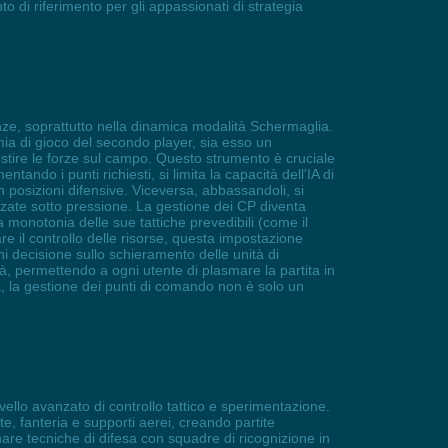
i riferimento per gli appassionati di strategia
nze, soprattutto nella dinamica modalità Schermaglia.
nomia di gioco del secondo player, sia esso un
stire le forze sul campo. Questo strumento è cruciale
ntando i punti richiesti, si limita la capacità dell'IA di
n posizioni difensive. Viceversa, abbassandoli, si
anzate sotto pressione. La gestione dei CP diventa
 monotonia delle sue tattiche prevedibili (come il
are il controllo delle risorse, questa impostazione
i decisione sullo schieramento delle unità di
à, permettendo a ogni utente di plasmare la partita in
tà, la gestione dei punti di comando non è solo un
ivello avanzato di controllo tattico e sperimentazione.
e, fanteria e supporti aerei, creando partite
nare tecniche di difesa con squadre di ricognizione in