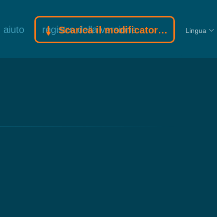
aiuto
registro della versione
Scarica il modificatore Gamebuff
Lingua