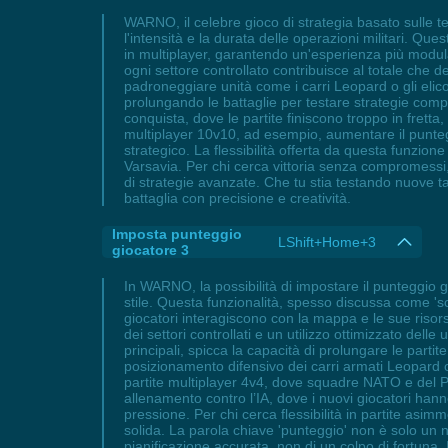
WARNO, il celebre gioco di strategia basato sulle t
l'intensità e la durata delle operazioni militari. Ques
in multiplayer, garantendo un'esperienza più modul
ogni settore controllato contribuisce al totale che d
padroneggiare unità come i carri Leopard o gli elico
prolungando le battaglie per testare strategie comp
conquista, dove le partite finiscono troppo in fretta
multiplayer 10v10, ad esempio, aumentare il punteggi
strategico. La flessibilità offerta da questa funzione
Varsavia. Per chi cerca vittoria senza compromessi
di strategie avanzate. Che tu stia testando nuove tat
battaglia con precisione e creatività.
Imposta punteggio
LShift+Home+3
giocatore 3
In WARNO, la possibilità di impostare il punteggio 
stile. Questa funzionalità, spesso discussa come 'sco
giocatori interagiscono con la mappa e le sue risor
dei settori controllati e un utilizzo ottimizzato del
principali, spicca la capacità di prolungare le partit
posizionamento difensivo dei carri armati Leopard o 
partite multiplayer 4v4, dove squadre NATO e del Pa
allenamento contro l’IA, dove i nuovi giocatori han
pressione. Per chi cerca flessibilità in partite asimm
solida. La parola chiave 'punteggio' non è solo un num
pianificazione accurata, non di un colpo di fortuna.