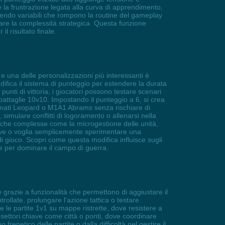
e la frustrazione legata alla curva di apprendimento,
ucendo variabili che rompono la routine del gameplay
care la complessità strategica. Questa funzione
l risultato finale.
 una delle personalizzazioni più interessanti è
difica il sistema di punteggio per estendere la durata
punti di vittoria, i giocatori possono testare scenari
n battaglie 10v10. Impostando il punteggio a 6, si crea
i armati Leopard o M1A1 Abrams senza rischiare di
 simulare conflitti di logoramento o allenarsi nella
aniche complesse come la microgestione delle unità,
ative o voglia semplicemente sperimentare una
di gioco. Scopri come questa modifica influisce sugli
ale per dominare il campo di guerra.
ie grazie a funzionalità che permettono di aggiustare il
rollate, prolungare l'azione tattica o testare
 le partite 1v1 su mappe ristrette, dove resistere a
settori chiave come città o ponti, dove coordinare
frenetico delle partite o dalla difficoltà nel gestire il