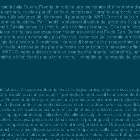
ensioni della Guerra Fredda, introduce una meccanica che permette di m
ta opzione, cruciale per chi cerca di ottimizzare il proprio approccio tatti
ata sulle esigenze del giocatore. Il punteggio in WARNO non è solo un n
etermina la vittoria. Per i neofiti, abbassare il valore del giocatore 2 (
tteri Gazelle senza il rischio di una sconfitta prematura. Gli esperti, i
lesse o simulare avanzate nemiche imprevedibili nel Fulda Gap. Questo 
, e promuove un gameplay più riflessivo, incentrato sul controllo territor
o del giocatore 2 trasforma il campo di battaglia in un teatro epico dov
 si rivela preziosa anche per analizzare scenari storici alternativi o affi
, WARNO mette a disposizione un sistema che premia l'adattabilità, per
tiche o bilanciando una partita critica, il controllo sul punteggio del g
giocatore a 3 rappresenta una leva strategica cruciale per chi cerca di 
re tweak' tra i fan più esperti, permette di ridefinire il bilanciamento tr
se. Aumentando la soglia necessaria per vincere, si introduce un livello
le unità di comando, elementi chiave per chi mira a dominare il campo di ba
e, evitando il frustrante scenario in cui un attacco rapido chiude la sfida 
l’impiego mirato degli elicotteri Gazelle per colpi di mano. La regolazio
tto di Varsavia possono sfidarsi in conflitti prolungati che premiano la
no il tempo di sperimentare con ordini intelligenti (Smart Orders) e re
etriche tra amici di diversa abilità, questa opzione livella il campo, dand
ero, ma un fulcro per adattare la durata e l’intensità delle battaglie, me
 Infine, 'strategia' emerge come protagonista indiscussa: ogni settore co