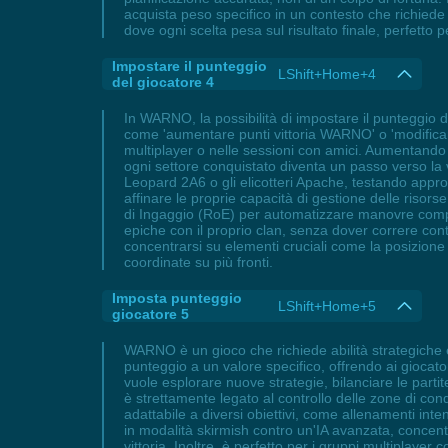
acquista peso specifico in un contesto che richie
dove ogni scelta pesa sul risultato finale, perfetto
Impostare il punteggio
LShift+Home+4
del giocatore 4
In WARNO, la possibilità di impostare il punteggio d
come 'aumentare punti vittoria WARNO' o 'modificar
multiplayer o nelle sessioni con amici. Aumentando 
ogni settore conquistato diventa un passo verso la v
Leopard 2A6 o gli elicotteri Apache, testando approc
affinare le proprie capacità di gestione delle risor
di Ingaggio (RoE) per automatizzare manovre comple
epiche con il proprio clan, senza dover correre cont
concentrarsi su elementi cruciali come la posizione d
coordinate su più fronti.
Imposta punteggio
LShift+Home+5
giocatore 5
WARNO è un gioco che richiede abilità strategiche e
punteggio a un valore specifico, offrendo ai giocator
vuole esplorare nuove strategie, bilanciare le part
è strettamente legato al controllo delle zone di con
adattabile a diversi obiettivi, come allenamenti inte
in modalità skirmish contro un'IA avanzata, concent
vittoria. Inoltre, è perfetto per i gruppi multiplaye