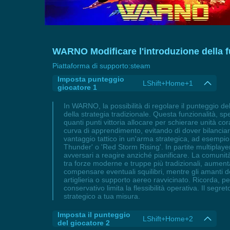
WARNO Modificare l'introduzione della 
Piattaforma di supporto:
steam
Imposta punteggio
LShift+Home+1
giocatore 1
In WARNO, la possibilità di regolare il punteggio de
della strategia tradizionale. Questa funzionalità, sp
quanti punti vittoria allocare per schierare unità cor
curva di apprendimento, evitando di dover bilanciare
vantaggio tattico in un'arma strategica, ad esem
Thunder' o 'Red Storm Rising'. In partite multiplaye
avversari a reagire anziché pianificare. La comuni
tra forze moderne e truppe più tradizionali, aument
compensare eventuali squilibri, mentre gli amanti d
artiglieria o supporto aereo ravvicinato. Ricorda, 
conservativo limita la flessibilità operativa. Il segret
strategico a tua misura.
Imposta il punteggio
LShift+Home+2
del giocatore 2