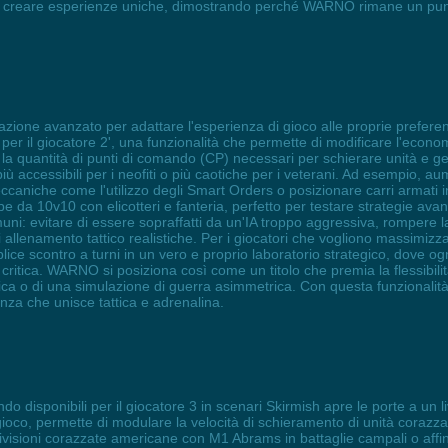
 creare esperienze uniche, dimostrando perché WARNO rimane un punto d
zione avanzato per adattare l'esperienza di gioco alle proprie prefere
sti per il giocatore 2', una funzionalità che permette di modificare l'eco
la quantità di punti di comando (CP) necessari per schierare unità e ge
iù accessibili per i neofiti o più caotiche per i veterani. Ad esempio, aume
ccaniche come l'utilizzo degli Smart Orders o posizionare carri armati i
appe da 10v10 con elicotteri e fanteria, perfetto per testare strategie av
ni: evitare di essere sopraffatti da un'IA troppo aggressiva, rompere la
 di allenamento tattico realistiche. Per i giocatori che vogliono massimizz
ce scontro a turni in un vero e proprio laboratorio strategico, dove ogn
ritica. WARNO si posiziona così come un titolo che premia la flessibilit
a epica o di una simulazione di guerra asimmetrica. Con questa funzionali
enza che unisce tattica e adrenalina.
do disponibili per il giocatore 3 in scenari Skirmish apre le porte a un l
ioco, permette di modulare la velocità di schieramento di unità corazzat
divisioni corazzate americane con M1 Abrams in battaglie campali o affi