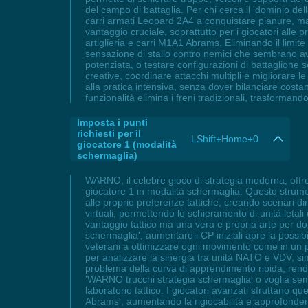
del campo di battaglia. Per chi cerca il 'dominio d
carri armati Leopard 2A4 a conquistare pianure, man
vantaggio cruciale, soprattutto per i giocatori alle
artiglieria e carri M1A1 Abrams. Eliminando il limit
sensazione di stallo contro nemici che sembrano ave
potenziata, o testare configurazioni di battaglione s
creative, coordinare attacchi multipli e migliorare l
alla pratica intensiva, senza dover bilanciare cost
funzionalità elimina i freni tradizionali, trasformando
Imposta i punti
richiesti per il
LShift+Home+0
giocatore 1 (modalità
schermaglia)
WARNO, il celebre gioco di strategia moderna, offre
giocatore 1 in modalità schermaglia. Questo strum
alle proprie preferenze tattiche, creando scenari din
virtuali, permettendo lo schieramento di unità letali
vantaggio tattico ma una vera e propria arte per do
schermaglia', aumentare i CP iniziali apre la possib
veterani a ottimizzare ogni movimento come in un p
per analizzare la sinergia tra unità NATO e VDV, sim
problema della curva di apprendimento ripida, rende
'WARNO trucchi strategia schermaglia' o voglia sem
laboratorio tattico. I giocatori avanzati sfruttano qu
Abrams', aumentando la rigiocabilità e approfonde