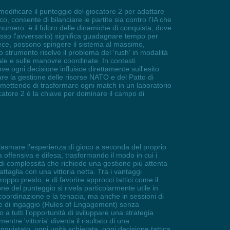
odificare il punteggio del giocatore 2 per adattare
co, consente di bilanciare le partite sia contro l'IA che
umero: è il fulcro delle dinamiche di conquista, dove
spesso l'avversario) significa guadagnare tempo per
nvece, possono spingere il sistema al massimo,
strumento risolve il problema del 'rush' in modalità
iale e sulle manovre coordinate. In contesti
e ogni decisione influisce direttamente sull'esito
nare la gestione delle risorse NATO e del Patto di
mettendo di trasformare ogni match in un laboratorio
iocatore 2 è la chiave per dominare il campo di
plasmare l’esperienza di gioco a seconda del proprio
a offensiva e difesa, trasformando il modo in cui i
 di complessità che richiede una gestione più attenta
ttaglia con una vittoria netta. Tra i vantaggi
troppo presto, e di favorire approcci tattici come il
ne del punteggio si rivela particolarmente utile in
 coordinazione e la tenacia, ma anche in sessioni di
gole di ingaggio (Rules of Engagement) senza
o a tutti l’opportunità di sviluppare una strategia
ntre 'vittoria' diventa il risultato di una
nquistato, ogni unità schierata, ogni decisione tattica