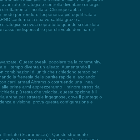
avanzate. Strategia e controllo diventano sinergici
a direttamente il risultato. Chiunque abbia
n modo per rendere l'esperienza più equilibrata e
WARNO conferma la sua versatilità grazie a
strategico si rivela soprattutto quando si desidera
n asset indispensabile per chi vuole dominare il
e avanzate. Questo tweak, popolare tra la community,
a e il tempo diventa un alleato. Aumentando il
con combinazioni di unità che richiedono tempo per
inando la frenesia delle partite rapide e lasciando
 con carri armati Abrams o costruendo una linea
ori alle prime armi apprezzeranno il minore stress da
chieda più testa che velocità, questa opzione è il
ia arena per strategie ingegnose, dove il punteggio
zienza e visione: prova questa configurazione e
tà Illimitate (Scaramuccia)'. Questo strumento
ei punti di requisizione e trasformando la gestione