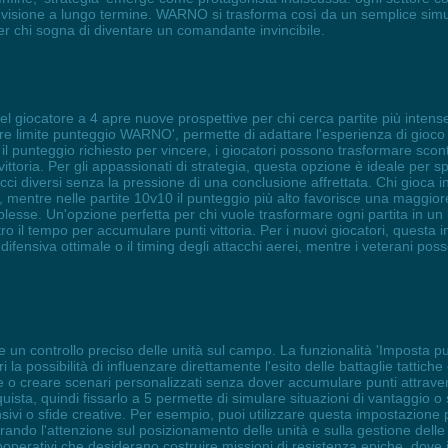
de visione a lungo termine. WARNO si trasforma così da un semplice si
 per chi sogna di diventare un comandante invincibile.
el giocatore a 4 apre nuove prospettive per chi cerca partite più intens
e limite punteggio WARNO', permette di adattare l'esperienza di gioco a
il punteggio richiesto per vincere, i giocatori possono trasformare scon
ittoria. Per gli appassionati di strategia, questa opzione è ideale per 
ci diversi senza la pressione di una conclusione affrettata. Chi gioca in
se, mentre nelle partite 10v10 il punteggio più alto favorisce una maggi
sse. Un'opzione perfetta per chi vuole trasformare ogni partita in un l
ro il tempo per accumulare punti vittoria. Per i nuovi giocatori, questa 
ifensiva ottimale o il timing degli attacchi aerei, mentre i veterani poss
 un controllo preciso delle unità sul campo. La funzionalità 'Imposta pu
i la possibilità di influenzare direttamente l'esito delle battaglie tatt
ite o creare scenari personalizzati senza dover accumulare punti attrav
quista, quindi fissarlo a 5 permette di simulare situazioni di vantaggio
nsivi o sfide creative. Per esempio, puoi utilizzare questa impostazione p
rando l'attenzione sul posizionamento delle unità e sulla gestione dell
r cooperativi che desiderano costruire missioni di resistenza epiche, dove