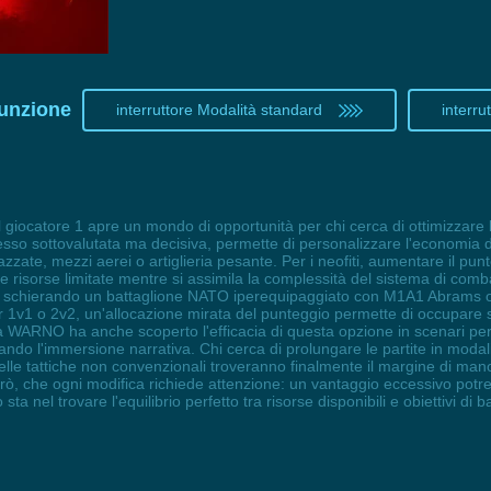
funzione
interruttore Modalità standard
interru
l giocatore 1 apre un mondo di opportunità per chi cerca di ottimizzare la
esso sottovalutata ma decisiva, permette di personalizzare l'economia di gi
azzate, mezzi aerei o artiglieria pesante. Per i neofiti, aumentare il punt
 risorse limitate mentre si assimila la complessità del sistema di comba
pio schierando un battaglione NATO iperequipaggiato con M1A1 Abrams
r 1v1 o 2v2, un'allocazione mirata del punteggio permette di occupare se
tà WARNO ha anche scoperto l'efficacia di questa opzione in scenari pe
ando l'immersione narrativa. Chi cerca di prolungare le partite in modal
elle tattiche non convenzionali troveranno finalmente il margine di man
però, che ogni modifica richiede attenzione: un vantaggio eccessivo pot
o sta nel trovare l'equilibrio perfetto tra risorse disponibili e obiettivi di