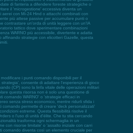
ate di fanteria a difendere foreste strategiche o
tare il 'microgestione' eccessiva diventa un
ti aerei con Mi-24 Hind o attacchi combinati con
 niente più attese passive per accumulare punti o
me contrastare un'orda di unità leggere con un'IA
aboratorio tattico dove sperimentare combinazioni
sperienza WARNO più accessibile, divertente e adatta
 affinando strategie con elicotteri Gazelle, questa
miti.
odificare i punti comando disponibili per il
rategia', consente di adattare l'esperienza di gioco
ndo (CP) sono la linfa vitale delle operazioni militari
egolare questa risorsa non è solo una questione di
nti comando WARNO' o 'strategie efficaci in
ereo senza stress economico, mentre ridurli sfida i
i comando permette di creare 'deck personalizzati'
ndizioni estreme. Questa flessibilità risolve il
ers o l'uso di unità d'élite. Che tu stia cercando
zionalità trasforma ogni schermaglia in un
e con risorse limitate' o 'assalto iniziale con carri
ti comando diventa così un elemento cruciale per