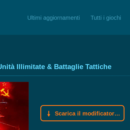
Ultimi aggiornamenti
Tutti i giochi
tà Illimitate & Battaglie Tattiche
Scarica il modificatore Gamebuff