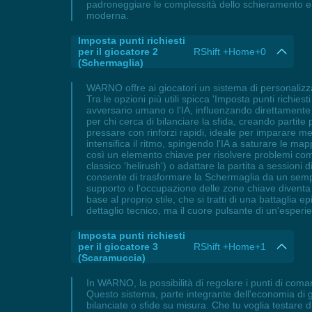
padroneggiare le complessità dello schieramento e
moderna.
Imposta punti richiesti
per il giocatore 2
RShift +Home+0
(Schermaglia)
WARNO offre ai giocatori un sistema di personalizza
Tra le opzioni più utili spicca 'Imposta punti richie
avversario umano o l'IA, influenzando direttamente 
per chi cerca di bilanciare la sfida, creando partite p
pressare con rinforzi rapidi, ideale per imparare me
intensifica il ritmo, spingendo l'IA a saturare le m
così un elemento chiave per risolvere problemi comu
classico 'helirush') o adattare la partita a sessioni
consente di trasformare la Schermaglia da un sempli
supporto o l'occupazione delle zone chiave diventa c
base al proprio stile, che si tratti di una battagli
dettaglio tecnico, ma il cuore pulsante di un'esperi
Imposta punti richiesti
per il giocatore 3
RShift +Home+1
(Scaramuccia)
In WARNO, la possibilità di regolare i punti di coman
Questo sistema, parte integrante dell'economia di g
bilanciate o sfide su misura. Che tu voglia testare 