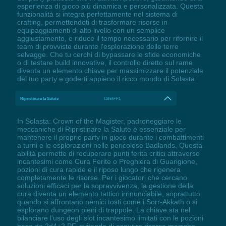
esperienza di gioco più dinamica e personalizzata. Questa
funzionalità si integra perfettamente nel sistema di
crafting, permettendoti di trasformare risorse in
equipaggiamenti di alto livello con un semplice
aggiustamento, e riduce il tempo necessario per rifornire il
team di provviste durante l'esplorazione delle terre
selvagge. Che tu cerchi di bypassare le sfide economiche
o di testare build innovative, il controllo diretto sul rame
diventa un elemento chiave per massimizzare il potenziale
del tuo party e goderti appieno il ricco mondo di Solasta.
Ripristinare la Salute
LShift+F1
In Solasta: Crown of the Magister, padroneggiare le
meccaniche di Ripristinare la Salute è essenziale per
mantenere il proprio party in gioco durante i combattimenti
a turni e le esplorazioni nelle pericolose Badlands. Questa
abilità permette di recuperare punti ferita critici attraverso
incantesimi come Cura Ferite o Preghiera di Guarigione,
pozioni di cura rapide e il riposo lungo che rigenera
completamente le risorse. Per i giocatori che cercano
soluzioni efficaci per la sopravvivenza, la gestione della
cura diventa un elemento tattico irrinunciabile, soprattutto
quando si affrontano nemici tosti come i Sorr-Akkath o si
esplorano dungeon pieni di trappole. La chiave sta nel
bilanciare l'uso degli slot incantesimo limitati con le pozioni
base da 2d4+2 PF, evitando di esaurire risorse magiche