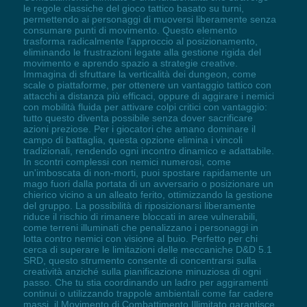
le regole classiche del gioco tattico basato su turni,
permettendo ai personaggi di muoversi liberamente senza
consumare punti di movimento. Questo elemento
trasforma radicalmente l'approccio al posizionamento,
eliminando le frustrazioni legate alla gestione rigida del
movimento e aprendo spazio a strategie creative.
Immagina di sfruttare la verticalità dei dungeon, come
scale o piattaforme, per ottenere un vantaggio tattico con
attacchi a distanza più efficaci, oppure di aggirare i nemici
con mobilità fluida per attivare colpi critici con vantaggio:
tutto questo diventa possibile senza dover sacrificare
azioni preziose. Per i giocatori che amano dominare il
campo di battaglia, questa opzione elimina i vincoli
tradizionali, rendendo ogni incontro dinamico e adattabile.
In scontri complessi con nemici numerosi, come
un'imboscata di non-morti, puoi spostare rapidamente un
mago fuori dalla portata di un avversario o posizionare un
chierico vicino a un alleato ferito, ottimizzando la gestione
del gruppo. La possibilità di riposizionarsi liberamente
riduce il rischio di rimanere bloccati in aree vulnerabili,
come terreni illuminati che penalizzano i personaggi in
lotta contro nemici con visione al buio. Perfetto per chi
cerca di superare le limitazioni delle meccaniche D&D 5.1
SRD, questo strumento consente di concentrarsi sulla
creatività anziché sulla pianificazione minuziosa di ogni
passo. Che tu stia coordinando un ladro per aggiramenti
continui o utilizzando trappole ambientali come far cadere
massi, il Movimento di Combattimento Illimitato garantisce