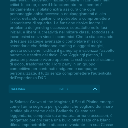
critici. In co-op, dove il bilanciamento tra i membri è
fondamentale, il platino extra assicura che ogni
personaggio abbia accesso a equipaggiamenti di alto
livello, evitando squilibri che potrebbero compromettere
l'esperienza di squadra. La funzione risolve inoltre il
problema del grinding eccessivo, soprattutto nelle fasi
iniziali, e libera la creatività nel mixare classi, sottoclassi e
incantesimi senza vincoli economici. Che tu stia cercando
di testare strategie avanzate o completare missioni
secondarie che richiedono crafting di oggetti magici,
questa soluzione fluidifica il gameplay e valorizza l'aspetto
narrativo e tattico del titolo. Con 'Aggiungi platino,' i
giocatori possono vivere appieno la ricchezza del sistema
di gioco, trasformando il loro party in un gruppo
competitivo per contenuti endgame e campagne
personalizzate, il tutto senza compromettere l'autenticità
dell'esperienza D&D.
Set di Platino
RCtrl+F1
In Solasta: Crown of the Magister, il Set di Platino emerge
come l'arma segreta per giocatori che vogliono dominare
le sfide più estreme delle Badlands. Questo set
leggendario, composto da armatura, arma e accessori, è
progettato per chi cerca una build ottimizzata che bilanci
difesa impenetrabile e attacco devastante. La sua Classe