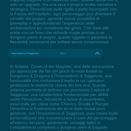
solo un upgrade, ma una vera e propria svolta narrativa e
strategica. Dimenticate build rigide o party incompleti: con
la Fascia dell'Intelletto, ogni personaggio può diventare il
cervello del gruppo, aprendo nuove possibilità di
gameplay e approfondendo l'esperienza nelle
ambientazioni più complesse del gioco. Che siate alle
prese con un boss che richiede magie precise o un
dungeon pieno di enigmi, questo oggetto vi garantirà la
flessibilità necessaria per brillare senza compromessi.
Impostatore di Saggezza
Num 7
In Solasta: Crown of the Magister, una delle meccaniche
più apprezzate dai fan dei giochi di ruolo basati su
Dungeons & Dragons è l'Impostatore di Saggezza, una
funzionalità che rivoluziona il modo in cui i giocatori
gestiscono le statistiche chiave dei loro eroi. Questo
sistema permette di definire con precisione il valore di
Saggezza, una caratteristica fondamentale per abilità
come Percezione, Intuizione e lancio di incantesimi,
essenziale per classi come Chierico, Druido o Ranger.
Dimentica la frustrazione dei tiri di dado iniziali poco
generosi: con l'Impostatore di Saggezza, puoi creare build
personalizzate che massimizzano il ruolo del personaggio
all'interno del party, garantendo vantaggi tattici in
combattimenti complessi o dungeon pieni di trappole.