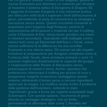
risorse finanziarie può diventare un ostacolo per sfruttare
al massimo il sistema tattico di Dungeons & Dragons 5E.
L'aggiunta di monete d'argento è una soluzione pratica
per sbloccare soldi facili e superare i limiti dell'economia di
gioco, permettendo al party di concentrarsi su strategie e
narrazione senza stress. Questo trucchetto consente di
acquistare armi magiche dagli Antiquari, pozioni di
sopravvivenza all'Arcaneum o materiali rari per il crafting,
come il Diamante di Elai, senza dover grindare ore intere
in missioni secondarie. Soprattutto nelle battaglie contro
nemici tosti come gli Elementali dell'Aria o i Sorak, avere
risorse sufficienti fa la differenza tra una sconfitta
frustrante e una vittoria epica. Gli scenari ad alto impatto
includono la preparazione per dungeon complessi come la
Fortezza dello Scudo, dove armature primarie o armi +1
possono migliorare drasticamente le capacità del gruppo,
o l'esplorazione delle Rovine di Manacalon senza
preoccuparsi di razioni o torce. Anche i giocatori che
preferiscono ottimizzare il crafting per pozioni di cura o
pergamene magiche troveranno vantaggioso questo
sistema, eliminando il tempo perso a cercare ingredienti
sparsi per la mappa. La modifica risolve inoltre il problema
della gestione dell'inventario, evitando lo stato
'Ingombrato' grazie a borse più capienti acquistabili dagli
Scavengers. Con questa opzione, l'economia di gioco
diventa un vantaggio strategico, non un limite,
permettendo di affrontare sfide come 'L'Amuleto del
Magister' con maggiore sicurezza e flessibilità. Perfetto