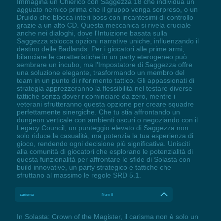
Immagina un Chierico con Saggezza 18 che individua un
agguato nemico prima che il gruppo venga sorpreso, o un
Druido che blocca interi boss con incantesimi di controllo
grazie a un alto CD. Questa meccanica si rivela cruciale
anche nei dialoghi, dove l'Intuizione basata sulla
Saggezza sblocca opzioni narrative uniche, influenzando il
destino delle Badlands. Per i giocatori alle prime armi,
bilanciare le caratteristiche in un party eterogeneo può
sembrare un incubo, ma l'Impostatore di Saggezza offre
una soluzione elegante, trasformando un membro del
team in un punto di riferimento tattico. Gli appassionati di
strategia apprezzeranno la flessibilità nel testare diverse
tattiche senza dover ricominciare da zero, mentre i
veterani sfrutteranno questa opzione per creare squadre
perfettamente sinergiche. Che tu stia affrontando un
dungeon verticale con ambienti oscuri o negoziando con il
Legacy Council, un punteggio elevato di Saggezza non
solo riduce la casualità, ma potenzia la tua esperienza di
gioco, rendendo ogni decisione più significativa. Unisciti
alla comunità di giocatori che esplorano le potenzialità di
questa funzionalità per affrontare le sfide di Solasta con
build innovative, un party strategico e tattiche che
sfruttano al massimo le regole SRD 5.1.
carisma
Num 8
In Solasta: Crown of the Magister, il carisma non è solo un