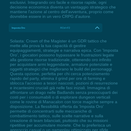
esclusivi. Integrando oro facile e risorse rapide, ogni
decisione economica diventa un vantaggio strategico che
mantiene l'azione al centro dell'avventura, proprio come
dovrebbe essere in un vero CRPG d'autore.
Imposta Oro
RCtrl+F2
Solasta: Crown of the Magister è un GDR tattico che
mette alla prova la tua capacità di gestire
equipaggiamenti, strategie e narrativa epica. Con 'Imposta
Oro', i giocatori possono bypassare le frustrazioni legate
alla gestione risorse tradizionale, ottenendo oro infinito
per acquistare armi leggendarie, armature potenziate e
oggetti strategici che migliorano le build dei personaggi.
Questa opzione, perfetta per chi cerca potenziamento
rapido del party, elimina il grind per ore di farming e
sblocca l'accesso a tesori nascosti, pozioni di resurrezione
e incantesimi cruciali già nelle fasi iniziali. Immagina di
affrontare un drago nelle Badlands senza preoccuparti dei
costi per i consumabili o di esplorare dungeon verticali
come le rovine di Manacalon con torce magiche sempre a
disposizione. La flessibilità offerta da 'Imposta Oro'
permette di concentrarti sulle meccaniche di
combattimento tattico, sulle scelte narrative e sulla
creazione di team bilanciati, piuttosto che su missioni
ripetitive per accumulare monete. Che tu preferisca un
approccio casual o un gameplay ottimizzato per sfide