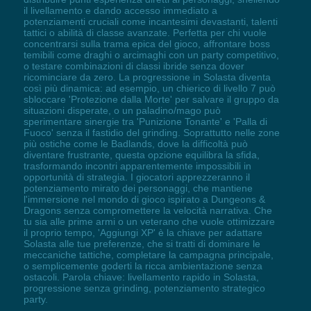
il livellamento e dando accesso immediato a
potenziamenti cruciali come incantesimi devastanti, talenti
tattici o abilità di classe avanzate. Perfetta per chi vuole
concentrarsi sulla trama epica del gioco, affrontare boss
temibili come draghi o arcimaghi con un party competitivo,
o testare combinazioni di classi ibride senza dover
ricominciare da zero. La progressione in Solasta diventa
così più dinamica: ad esempio, un chierico di livello 7 può
sbloccare 'Protezione dalla Morte' per salvare il gruppo da
situazioni disperate, o un paladino/mago può
sperimentare sinergie tra 'Punizione Tonante' e 'Palla di
Fuoco' senza il fastidio del grinding. Soprattutto nelle zone
più ostiche come le Badlands, dove la difficoltà può
diventare frustrante, questa opzione equilibra la sfida,
trasformando incontri apparentemente impossibili in
opportunità di strategia. I giocatori apprezzeranno il
potenziamento mirato dei personaggi, che mantiene
l'immersione nel mondo di gioco ispirato a Dungeons &
Dragons senza compromettere la velocità narrativa. Che
tu sia alle prime armi o un veterano che vuole ottimizzare
il proprio tempo, 'Aggiungi XP' è la chiave per adattare
Solasta alle tue preferenze, che si tratti di dominare le
meccaniche tattiche, completare la campagna principale,
o semplicemente goderti la ricca ambientazione senza
ostacoli. Parola chiave: livellamento rapido in Solasta,
progressione senza grinding, potenziamento strategico
party.