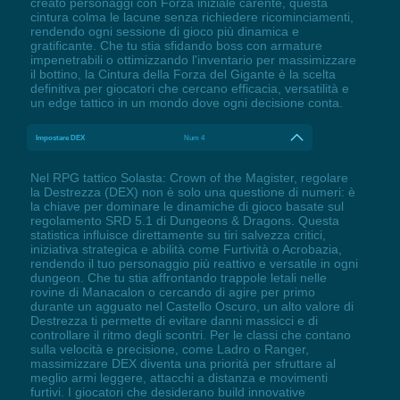
creato personaggi con Forza iniziale carente, questa
cintura colma le lacune senza richiedere ricominciamenti,
rendendo ogni sessione di gioco più dinamica e
gratificante. Che tu stia sfidando boss con armature
impenetrabili o ottimizzando l'inventario per massimizzare
il bottino, la Cintura della Forza del Gigante è la scelta
definitiva per giocatori che cercano efficacia, versatilità e
un edge tattico in un mondo dove ogni decisione conta.
Impostare DEX
Num 4
Nel RPG tattico Solasta: Crown of the Magister, regolare
la Destrezza (DEX) non è solo una questione di numeri: è
la chiave per dominare le dinamiche di gioco basate sul
regolamento SRD 5.1 di Dungeons & Dragons. Questa
statistica influisce direttamente su tiri salvezza critici,
iniziativa strategica e abilità come Furtività o Acrobazia,
rendendo il tuo personaggio più reattivo e versatile in ogni
dungeon. Che tu stia affrontando trappole letali nelle
rovine di Manacalon o cercando di agire per primo
durante un agguato nel Castello Oscuro, un alto valore di
Destrezza ti permette di evitare danni massicci e di
controllare il ritmo degli scontri. Per le classi che contano
sulla velocità e precisione, come Ladro o Ranger,
massimizzare DEX diventa una priorità per sfruttare al
meglio armi leggere, attacchi a distanza e movimenti
furtivi. I giocatori che desiderano build innovative