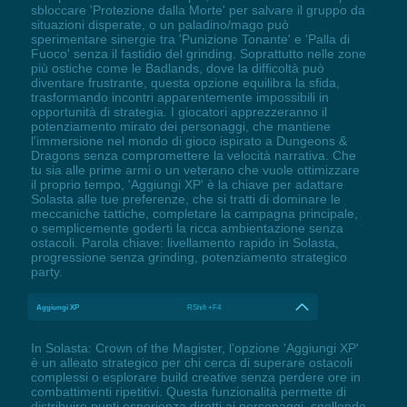
sbloccare 'Protezione dalla Morte' per salvare il gruppo da
situazioni disperate, o un paladino/mago può
sperimentare sinergie tra 'Punizione Tonante' e 'Palla di
Fuoco' senza il fastidio del grinding. Soprattutto nelle zone
più ostiche come le Badlands, dove la difficoltà può
diventare frustrante, questa opzione equilibra la sfida,
trasformando incontri apparentemente impossibili in
opportunità di strategia. I giocatori apprezzeranno il
potenziamento mirato dei personaggi, che mantiene
l'immersione nel mondo di gioco ispirato a Dungeons &
Dragons senza compromettere la velocità narrativa. Che
tu sia alle prime armi o un veterano che vuole ottimizzare
il proprio tempo, 'Aggiungi XP' è la chiave per adattare
Solasta alle tue preferenze, che si tratti di dominare le
meccaniche tattiche, completare la campagna principale,
o semplicemente goderti la ricca ambientazione senza
ostacoli. Parola chiave: livellamento rapido in Solasta,
progressione senza grinding, potenziamento strategico
party.
Aggiungi XP
RShift +F4
In Solasta: Crown of the Magister, l'opzione 'Aggiungi XP'
è un alleato strategico per chi cerca di superare ostacoli
complessi o esplorare build creative senza perdere ore in
combattimenti ripetitivi. Questa funzionalità permette di
distribuire punti esperienza diretti ai personaggi, snellendo