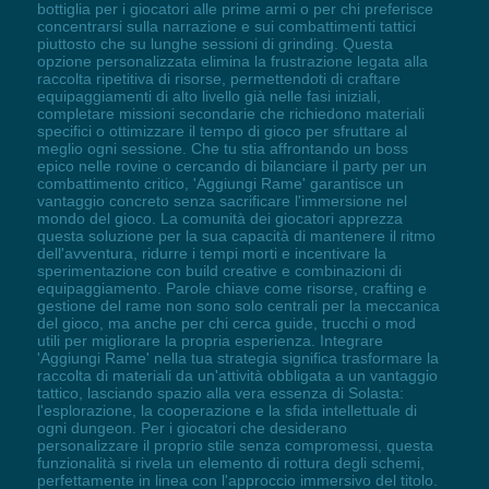
bottiglia per i giocatori alle prime armi o per chi preferisce
concentrarsi sulla narrazione e sui combattimenti tattici
piuttosto che su lunghe sessioni di grinding. Questa
opzione personalizzata elimina la frustrazione legata alla
raccolta ripetitiva di risorse, permettendoti di craftare
equipaggiamenti di alto livello già nelle fasi iniziali,
completare missioni secondarie che richiedono materiali
specifici o ottimizzare il tempo di gioco per sfruttare al
meglio ogni sessione. Che tu stia affrontando un boss
epico nelle rovine o cercando di bilanciare il party per un
combattimento critico, 'Aggiungi Rame' garantisce un
vantaggio concreto senza sacrificare l'immersione nel
mondo del gioco. La comunità dei giocatori apprezza
questa soluzione per la sua capacità di mantenere il ritmo
dell'avventura, ridurre i tempi morti e incentivare la
sperimentazione con build creative e combinazioni di
equipaggiamento. Parole chiave come risorse, crafting e
gestione del rame non sono solo centrali per la meccanica
del gioco, ma anche per chi cerca guide, trucchi o mod
utili per migliorare la propria esperienza. Integrare
'Aggiungi Rame' nella tua strategia significa trasformare la
raccolta di materiali da un'attività obbligata a un vantaggio
tattico, lasciando spazio alla vera essenza di Solasta:
l'esplorazione, la cooperazione e la sfida intellettuale di
ogni dungeon. Per i giocatori che desiderano
personalizzare il proprio stile senza compromessi, questa
funzionalità si rivela un elemento di rottura degli schemi,
perfettamente in linea con l'approccio immersivo del titolo.