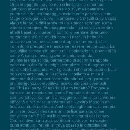
Questo oggetto magico non si limita a incrementare
l'attributo Intelligenza a un solido 19, ma ridefinisce il
potenziale dei personaggi, specialmente per classi come
Mago o Stregone, dove Incantesimi e CD (Difficulty Class)
elevati fanno la differenza tra un attacco scontato e una
vittoria strategica. Equipaggiandola, i tiri salvezza contro
effetti basati su illusioni o controllo mentale diventano
nettamente più sicuri, riducendo i rischi in battaglie
decisive contro nemici come draghi o non-morti, che
richiedono precisione magica per essere neutralizzati. La
sua utilità si espande anche nell'esplorazione, dove abilità
come Arcana e Investigazione, potenziate da
un'Intelligenza solida, permettono di scoprire trappole
nascoste o decifrare enigmi complessi nei dungeon più
ostici delle Badlands. Per i giocatori che preferiscono build
non convenzionali, la Fascia dell'Intelletto elimina il
dilemma di dover sacrificare altri attributi per garantire
un'Intelligenza competitiva, risolvendo così eventuali
squilibri nel party. Scenario ad alto impatto? Provate a
lanciare un incantesimo come Ragnatela durante uno
scontro tattico: con un CD maggiore, i nemici avranno più
difficoltà a resistere, trasformando il vostro Mago in un
fulcro centrale del team. Anche i dialoghi non saranno più
un limite: opzioni legate a un'Intelligenza alta, come
convincere un PNG ostile o svelare segreti del Legacy
Council, diventano accessibili senza dover reinvestire
punti attributo. Per chi si trova spesso in difficoltà con
trappole magiche o tiri salvezza critici, questa fascia non è