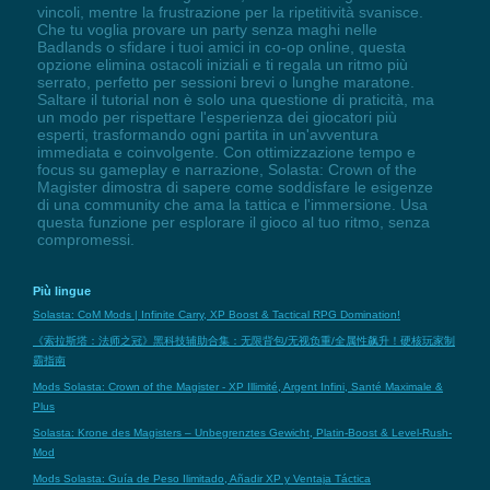
vincoli, mentre la frustrazione per la ripetitività svanisce.
Che tu voglia provare un party senza maghi nelle
Badlands o sfidare i tuoi amici in co-op online, questa
opzione elimina ostacoli iniziali e ti regala un ritmo più
serrato, perfetto per sessioni brevi o lunghe maratone.
Saltare il tutorial non è solo una questione di praticità, ma
un modo per rispettare l'esperienza dei giocatori più
esperti, trasformando ogni partita in un'avventura
immediata e coinvolgente. Con ottimizzazione tempo e
focus su gameplay e narrazione, Solasta: Crown of the
Magister dimostra di sapere come soddisfare le esigenze
di una community che ama la tattica e l'immersione. Usa
questa funzione per esplorare il gioco al tuo ritmo, senza
compromessi.
Più lingue
Solasta: CoM Mods | Infinite Carry, XP Boost & Tactical RPG Domination!
《索拉斯塔：法师之冠》黑科技辅助合集：无限背包/无视负重/全属性飙升！硬核玩家制
霸指南
Mods Solasta: Crown of the Magister - XP Illimité, Argent Infini, Santé Maximale &
Plus
Solasta: Krone des Magisters – Unbegrenztes Gewicht, Platin-Boost & Level-Rush-
Mod
Mods Solasta: Guía de Peso Ilimitado, Añadir XP y Ventaja Táctica