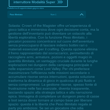
interruttore Modalità Super
Piattaforma di supporto:
steam,gog,ms-store
Peso illimitato
Num 1
Solasta: Crown of the Magister offre un'esperienza di
gioco tattica e immersiva dove ogni decisione conta, ma la
gestione dell'inventario può diventare un ostacolo alla
libertà esplorativa. Con la funzione Peso illimitato, i
giocatori possono concentrarsi sul cuore dell'avventura
senza preoccuparsi di lasciare indietro bottini rari o
materiali essenziali per il crafting. Questa opzione elimina
il freno rappresentato dal sovraccarico, permettendo di
raccogliere armi, armature, pozioni e oggetti magici in
quantità illimitata, un vantaggio cruciale durante le lunghe
esplorazioni nei dungeon della campagna principale o
nelle espansioni come Lost Valley. Per chi preferisce
massimizzare l'efficienza nelle missioni secondarie o
accumulare risorse senza interruzioni, questa soluzione
trasforma la dinamica di gioco in qualcosa di più fluido e
senza compromessi. La gestione risorse, spesso fonte di
frustrazione nelle fasi avanzate, diventa trasparente,
lasciando spazio alla strategia tattica e alla narrazione
epica. Immagina di completare un dungeon pieno di casse
e loot senza dover tornare al campo base per liberare
spazio: questa è la libertà che Peso illimitato regala ai
party più ambiziosi. Se sei un giocatore che odia