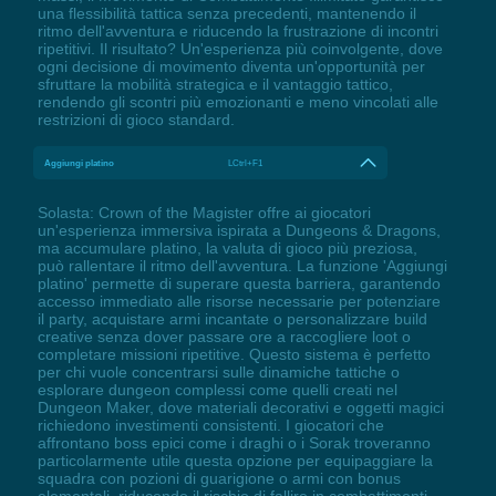
una flessibilità tattica senza precedenti, mantenendo il
ritmo dell'avventura e riducendo la frustrazione di incontri
ripetitivi. Il risultato? Un'esperienza più coinvolgente, dove
ogni decisione di movimento diventa un'opportunità per
sfruttare la mobilità strategica e il vantaggio tattico,
rendendo gli scontri più emozionanti e meno vincolati alle
restrizioni di gioco standard.
Aggiungi platino
LCtrl+F1
Solasta: Crown of the Magister offre ai giocatori
un'esperienza immersiva ispirata a Dungeons & Dragons,
ma accumulare platino, la valuta di gioco più preziosa,
può rallentare il ritmo dell'avventura. La funzione 'Aggiungi
platino' permette di superare questa barriera, garantendo
accesso immediato alle risorse necessarie per potenziare
il party, acquistare armi incantate o personalizzare build
creative senza dover passare ore a raccogliere loot o
completare missioni ripetitive. Questo sistema è perfetto
per chi vuole concentrarsi sulle dinamiche tattiche o
esplorare dungeon complessi come quelli creati nel
Dungeon Maker, dove materiali decorativi e oggetti magici
richiedono investimenti consistenti. I giocatori che
affrontano boss epici come i draghi o i Sorak troveranno
particolarmente utile questa opzione per equipaggiare la
squadra con pozioni di guarigione o armi con bonus
elementali, riducendo il rischio di fallire in combattimenti