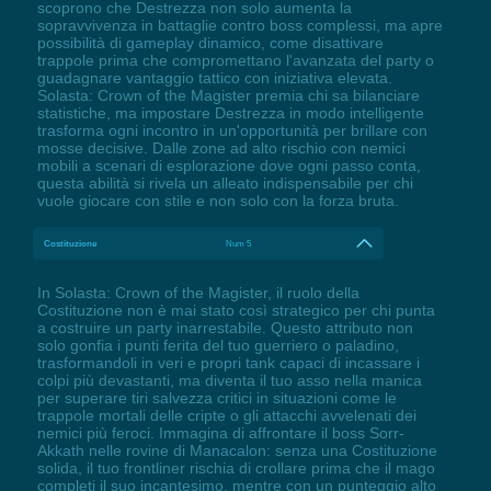
scoprono che Destrezza non solo aumenta la
sopravvivenza in battaglie contro boss complessi, ma apre
possibilità di gameplay dinamico, come disattivare
trappole prima che compromettano l'avanzata del party o
guadagnare vantaggio tattico con iniziativa elevata.
Solasta: Crown of the Magister premia chi sa bilanciare
statistiche, ma impostare Destrezza in modo intelligente
trasforma ogni incontro in un'opportunità per brillare con
mosse decisive. Dalle zone ad alto rischio con nemici
mobili a scenari di esplorazione dove ogni passo conta,
questa abilità si rivela un alleato indispensabile per chi
vuole giocare con stile e non solo con la forza bruta.
Costituzione
Num 5
In Solasta: Crown of the Magister, il ruolo della
Costituzione non è mai stato così strategico per chi punta
a costruire un party inarrestabile. Questo attributo non
solo gonfia i punti ferita del tuo guerriero o paladino,
trasformandoli in veri e propri tank capaci di incassare i
colpi più devastanti, ma diventa il tuo asso nella manica
per superare tiri salvezza critici in situazioni come le
trappole mortali delle cripte o gli attacchi avvelenati dei
nemici più feroci. Immagina di affrontare il boss Sorr-
Akkath nelle rovine di Manacalon: senza una Costituzione
solida, il tuo frontliner rischia di crollare prima che il mago
completi il suo incantesimo, mentre con un punteggio alto