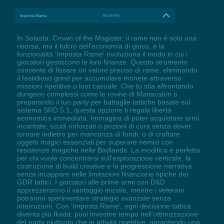
Imposta Rame
RCtrl+F4
In Solasta: Crown of the Magister, il rame non è solo una
risorsa, ma il fulcro dell'economia di gioco, e la
funzionalità 'Imposta Rame' rivoluziona il modo in cui i
giocatori gestiscono le loro finanze. Questo strumento
consente di fissare un valore preciso di rame, eliminando
il fastidioso grind per accumulare monete attraverso
missioni ripetitive o loot casuale. Che tu stia affrontando
dungeon complessi come le rovine di Manacalon o
preparando il tuo party per battaglie tattiche basate sul
sistema SRD 5.1, questa opzione ti regala libertà
economica immediata. Immagina di poter acquistare armi
incantate, scudi rinforzati o pozioni di cura senza dover
tornare indietro per mancanza di fondi, o di craftare
oggetti magici essenziali per superare nemici con
resistenze magiche nelle Badlands. La modifica è perfetta
per chi vuole concentrarsi sull'esplorazione verticale, la
costruzione di build creative e la progressione narrativa
senza incappare nelle limitazioni finanziarie tipiche dei
GDR tattici. I giocatori alle prime armi con D&D
apprezzeranno il vantaggio iniziale, mentre i veterani
potranno sperimentare strategie avanzate senza
interruzioni. Con 'Imposta Rame', ogni decisione tattica
diventa più fluida: puoi investire tempo nell'ottimizzazione
del party piuttosto che in attività ripetitive, garantendo una