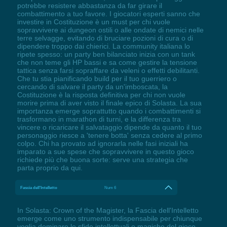
potrebbe resistere abbastanza da far girare il
combattimento a tuo favore. I giocatori esperti sanno che
investire in Costituzione è un must per chi vuole
sopravvivere ai dungeon ostili o alle ondate di nemici nelle
terre selvagge, evitando di bruciare pozioni di cura o di
dipendere troppo dai chierici. La community italiana lo
ripete spesso: un party ben bilanciato inizia con un tank
che non teme gli HP bassi e sa come gestire la tensione
tattica senza farsi sopraffare da veleni o effetti debilitanti.
Che tu stia pianificando build per il tuo guerriero o
cercando di salvare il party da un'imboscata, la
Costituzione è la risposta definitiva per chi non vuole
morire prima di aver visto il finale epico di Solasta. La sua
importanza emerge soprattutto quando i combattimenti si
trasformano in marathon di turni, e la differenza tra
vincere o ricaricare il salvataggio dipende da quanto il tuo
personaggio riesce a 'tenere botta' senza cedere al primo
colpo. Chi ha provato ad ignorarla nelle fasi iniziali ha
imparato a sue spese che sopravvivere in questo gioco
richiede più che buona sorte: serve una strategia che
parta proprio da qui.
Fascia dell'Intelletto
Num 6
In Solasta: Crown of the Magister, la Fascia dell'Intelletto
emerge come uno strumento indispensabile per chiunque
voglia dominare le sfide intellettuali o magiche del gioco.