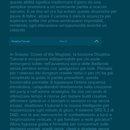
queste abilità significa trasformare il gioco da una
semplice avventura a un'avvincente partita a scacchi
narrativi. E se fino ad ora hai evitato queste dinamiche per
paura di fallire, alzare il carisma ti darà la sicurezza per
esplorare scelte che prima sembravano impossibili,
rendendo ogni interazione un'opportunità anziché un
ostacolo.
Disattiva Tutorial
Num 9
In Solasta: Crown of the Magister, la funzione Disattiva
Tutorial è un'opzione indispensabile per chi vuole
immergersi subito nell'avventura epica delle Badlands
senza perdere tempo con spiegazioni già note. Pensata
per i veterani dei dungeon crawler tattici o per chi ha già
completato la guida in partite precedenti, questa
funzionalità permette di bypassare l'intera sequenza
introduttiva, catapultandoti direttamente nella creazione
del party e nell'azione strategica. Se stai cercando di
ottimizzare tempo e risorse per testare build creative,
affrontare speedrun o lanciarti in sessioni co-op senza
intoppi, disattivare il tutorial è la mossa intelligente per
massimizzare ogni minuto di gioco. Il sistema SRD 5.1 di
D&D, con le sue meccaniche di combattimento a turni e
l'esplorazione verticale, è già familiare a molti giocatori?
Allora bypassa guida e formalità per concentrarti sulle
decisioni cruciali: scegli razze, classi e strategie senza