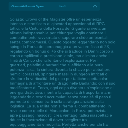
Cintura della Forza del Gigante
Num 3
Solasta: Crown of the Magister offre un'esperienza
intensa e stratificata ai giocatori appassionati di RPG
tattici, e la Cintura della Forza del Gigante si rivela un
alleato indispensabile per chiunque voglia dominare il
combattimento ravvicinato o superare sfide ambientali
senza compromessi. Questo oggetto leggendario non solo
spinge la Forza del personaggio a un valore fisso di 23,
regalando un bonus di +6 che si traduce in Danni corpo a
corpo amplificati e precisione letale, ma elimina anche i
limiti di Carico che rallentano l'esplorazione. Per i
guerrieri, paladini e barbari che si affidano alla pura
potenza fisica, la cintura diventa la chiave per abbattere
nemici corazzati, spingere massi in dungeon intricati o
sfruttare la verticalità del gioco per tattiche spettacolari.
Immagina di affrontare un drago nelle Badlands: con il suo
modificatore di Forza, ogni colpo diventa un'esplosione di
energia distruttiva, mentre la capacità di trasportare armi
leggendarie o tesori accumulati senza penalità di peso ti
permette di concentrarti sulla strategia anziché sulla
logistica. La sua utilità non si ferma al combattimento: in
rovine come quelle di Manacalon, la Forza potenziata
apre passaggi nascosti, crea vantaggi tattici inaspettati e
riduce la frustrazione di dover scegliere tra
equipaggiamento e mobilità. Perfetta anche per chi ha