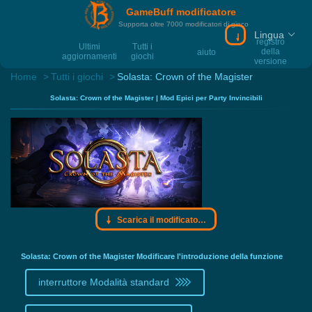
GameBuff modificatore
Supporta oltre 7000 modificatori di gioco
Lingua
Scarica il modif
registro
Ultimi
Tutti i
della
aiuto
aggiornamenti
giochi
versione
Home
Tutti i giochi
Solasta: Crown of the Magister
Solasta: Crown of the Magister | Mod Epici per Party Invincibili
Scarica il modificatore Gamebuff
Solasta: Crown of the Magister Modificare l'introduzione della funzione
interruttore Modalità standard