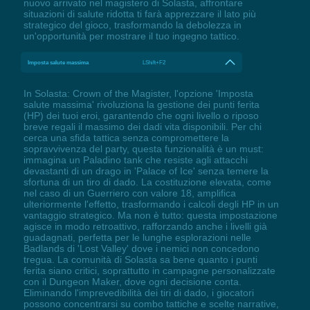
nuovo arrivato nel magistero di Solasta, affrontare
situazioni di salute ridotta ti farà apprezzare il lato più
strategico del gioco, trasformando la debolezza in
un'opportunità per mostrare il tuo ingegno tattico.
Imposta salute massima
LShift+F2
In Solasta: Crown of the Magister, l'opzione 'Imposta
salute massima' rivoluziona la gestione dei punti ferita
(HP) dei tuoi eroi, garantendo che ogni livello o riposo
breve regali il massimo dei dadi vita disponibili. Per chi
cerca una sfida tattica senza compromettere la
sopravvivenza del party, questa funzionalità è un must:
immagina un Paladino tank che resiste agli attacchi
devastanti di un drago in 'Palace of Ice' senza temere la
sfortuna di un tiro di dado. La costituzione elevata, come
nel caso di un Guerriero con valore 18, amplifica
ulteriormente l'effetto, trasformando i calcoli degli HP in un
vantaggio strategico. Ma non è tutto: questa impostazione
agisce in modo retroattivo, rafforzando anche i livelli già
guadagnati, perfetta per le lunghe esplorazioni nelle
Badlands di 'Lost Valley' dove i nemici non concedono
tregua. La comunità di Solasta sa bene quanto i punti
ferita siano critici, soprattutto in campagne personalizzate
con il Dungeon Maker, dove ogni decisione conta.
Eliminando l'imprevedibilità dei tiri di dado, i giocatori
possono concentrarsi su combo tattiche e scelte narrative,