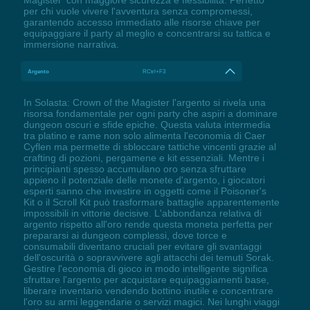
per chi vuole vivere l'avventura senza compromessi,
garantendo accesso immediato alle risorse chiave per
equipaggiare il party al meglio e concentrarsi su tattica e
immersione narrativa.
Argento
RCtrl+F3
In Solasta: Crown of the Magister l'argento si rivela una
risorsa fondamentale per ogni party che aspiri a dominare
dungeon oscuri e sfide epiche. Questa valuta intermedia
tra platino e rame non solo alimenta l'economia di Caer
Cyflen ma permette di sbloccare tattiche vincenti grazie al
crafting di pozioni, pergamene e kit essenziali. Mentre i
principianti spesso accumulano oro senza sfruttare
appieno il potenziale delle monete d'argento, i giocatori
esperti sanno che investire in oggetti come il Poisoner's
Kit o il Scroll Kit può trasformare battaglie apparentemente
impossibili in vittorie decisive. L'abbondanza relativa di
argento rispetto all'oro rende questa moneta perfetta per
prepararsi ai dungeon complessi, dove torce e
consumabili diventano cruciali per evitare gli svantaggi
dell'oscurità o sopravvivere agli attacchi dei temuti Sorak.
Gestire l'economia di gioco in modo intelligente significa
sfruttare l'argento per acquistare equipaggiamenti base,
liberare inventario vendendo bottino inutile e concentrare
l'oro su armi leggendarie o servizi magici. Nei lunghi viaggi