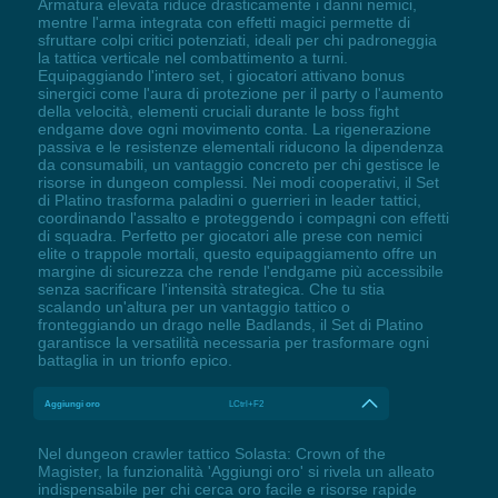
Armatura elevata riduce drasticamente i danni nemici,
mentre l'arma integrata con effetti magici permette di
sfruttare colpi critici potenziati, ideali per chi padroneggia
la tattica verticale nel combattimento a turni.
Equipaggiando l'intero set, i giocatori attivano bonus
sinergici come l'aura di protezione per il party o l'aumento
della velocità, elementi cruciali durante le boss fight
endgame dove ogni movimento conta. La rigenerazione
passiva e le resistenze elementali riducono la dipendenza
da consumabili, un vantaggio concreto per chi gestisce le
risorse in dungeon complessi. Nei modi cooperativi, il Set
di Platino trasforma paladini o guerrieri in leader tattici,
coordinando l'assalto e proteggendo i compagni con effetti
di squadra. Perfetto per giocatori alle prese con nemici
elite o trappole mortali, questo equipaggiamento offre un
margine di sicurezza che rende l'endgame più accessibile
senza sacrificare l'intensità strategica. Che tu stia
scalando un'altura per un vantaggio tattico o
fronteggiando un drago nelle Badlands, il Set di Platino
garantisce la versatilità necessaria per trasformare ogni
battaglia in un trionfo epico.
Aggiungi oro
LCtrl+F2
Nel dungeon crawler tattico Solasta: Crown of the
Magister, la funzionalità 'Aggiungi oro' si rivela un alleato
indispensabile per chi cerca oro facile e risorse rapide