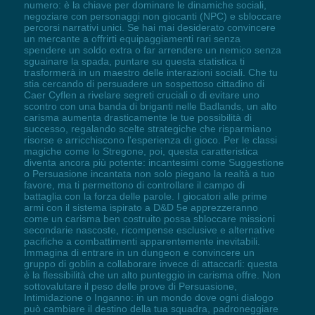
numero: è la chiave per dominare le dinamiche sociali,
negoziare con personaggi non giocanti (NPC) e sbloccare
percorsi narrativi unici. Se hai mai desiderato convincere
un mercante a offrirti equipaggiamenti rari senza
spendere un soldo extra o far arrendere un nemico senza
sguainare la spada, puntare su questa statistica ti
trasformerà in un maestro delle interazioni sociali. Che tu
stia cercando di persuadere un sospettoso cittadino di
Caer Cyflen a rivelare segreti cruciali o di evitare uno
scontro con una banda di briganti nelle Badlands, un alto
carisma aumenta drasticamente le tue possibilità di
successo, regalando scelte strategiche che risparmiano
risorse e arricchiscono l'esperienza di gioco. Per le classi
magiche come lo Stregone, poi, questa caratteristica
diventa ancora più potente: incantesimi come Suggestione
o Persuasione incantata non solo piegano la realtà a tuo
favore, ma ti permettono di controllare il campo di
battaglia con la forza delle parole. I giocatori alle prime
armi con il sistema ispirato a D&D 5e apprezzeranno
come un carisma ben costruito possa sbloccare missioni
secondarie nascoste, ricompense esclusive e alternative
pacifiche a combattimenti apparentemente inevitabili.
Immagina di entrare in un dungeon e convincere un
gruppo di goblin a collaborare invece di attaccarli: questa
è la flessibilità che un alto punteggio in carisma offre. Non
sottovalutare il peso delle prove di Persuasione,
Intimidazione o Inganno: in un mondo dove ogni dialogo
può cambiare il destino della tua squadra, padroneggiare