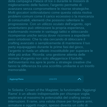
della campagna Palace of Ice o durante le missioni di
miglioramento delle fazioni, l'argento permette di
avanzare senza compromettere le risorse strategiche.
Molti giocatori sottovalutano come questa valuta risolva
problemi comuni come il carico eccessivo o la mancanza
di consumabili, elementi che possono rallentare la
progressione. Con un utilizzo oculato dell'argento, ogni
avventuriero può ottimizzare la propria esperienza,
trasformando monete in vantaggi tattici e sbloccando
ricompense uniche senza dover ricorrere a espedienti
poco ortodossi. Che tu stia cercando di sbloccare il
crafting avanzato o semplicemente di mantenere il tuo
party equipaggiato durante le prime fasi del gioco,
l'argento si rivela un alleato insostituibile per superare le
sfide più ardue. Ricorda: una gestione attenta delle
monete d'argento non solo alleggerisce il fardello
dell'inventario ma apre le porte a strategie creative che
fanno la differenza tra una sconfitta umiliante e un trionfo
memorabile.
Aggiungi Rame
LCtrl+F4
In Solasta: Crown of the Magister, la funzionalità 'Aggiungi
Rame' è un alleato indispensabile per chiunque voglia
esplorare al massimo le potenzialità del crafting senza
interruzioni. Il rame, una valuta chiave per forgiare armi,
armature e oggetti magici, spesso diventa un collo di