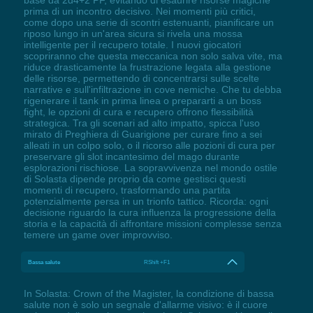
prima di un incontro decisivo. Nei momenti più critici,
come dopo una serie di scontri estenuanti, pianificare un
riposo lungo in un'area sicura si rivela una mossa
intelligente per il recupero totale. I nuovi giocatori
scopriranno che questa meccanica non solo salva vite, ma
riduce drasticamente la frustrazione legata alla gestione
delle risorse, permettendo di concentrarsi sulle scelte
narrative e sull'infiltrazione in cove nemiche. Che tu debba
rigenerare il tank in prima linea o prepararti a un boss
fight, le opzioni di cura e recupero offrono flessibilità
strategica. Tra gli scenari ad alto impatto, spicca l'uso
mirato di Preghiera di Guarigione per curare fino a sei
alleati in un colpo solo, o il ricorso alle pozioni di cura per
preservare gli slot incantesimo del mago durante
esplorazioni rischiose. La sopravvivenza nel mondo ostile
di Solasta dipende proprio da come gestisci questi
momenti di recupero, trasformando una partita
potenzialmente persa in un trionfo tattico. Ricorda: ogni
decisione riguardo la cura influenza la progressione della
storia e la capacità di affrontare missioni complesse senza
temere un game over improvviso.
Bassa salute
RShift +F1
In Solasta: Crown of the Magister, la condizione di bassa
salute non è solo un segnale d'allarme visivo: è il cuore