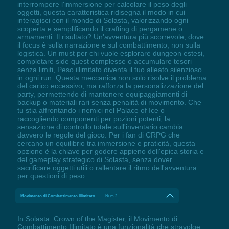
interrompere l'immersione per calcolare il peso degli
oggetti, questa caratteristica ridisegna il modo in cui
interagisci con il mondo di Solasta, valorizzando ogni
scoperta e semplificando il crafting di pergamene o
armamenti. Il risultato? Un'avventura più scorrevole, dove
il focus è sulla narrazione e sul combattimento, non sulla
logistica. Un must per chi vuole esplorare dungeon estesi,
completare side quest complesse o accumulare tesori
senza limiti, Peso illimitato diventa il tuo alleato silenzioso
in ogni run. Questa meccanica non solo risolve il problema
del carico eccessivo, ma rafforza la personalizzazione del
party, permettendo di mantenere equipaggiamenti di
backup o materiali rari senza penalità di movimento. Che
tu stia affrontando i nemici nel Palace of Ice o
raccogliendo componenti per pozioni potenti, la
sensazione di controllo totale sull'inventario cambia
davvero le regole del gioco. Per i fan di CRPG che
cercano un equilibrio tra immersione e praticità, questa
opzione è la chiave per godere appieno dell'epica storia e
del gameplay strategico di Solasta, senza dover
sacrificare oggetti utili o rallentare il ritmo dell'avventura
per questioni di peso.
Movimento di Combattimento Illimitato
Num 2
In Solasta: Crown of the Magister, il Movimento di
Combattimento Illimitato è una funzionalità che stravolge