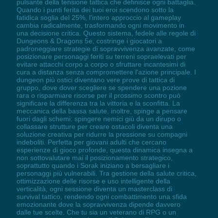
pulsante della tensione tattica che definisce ogni battaglia.
Quando i punti ferita dei tuoi eroi scendono sotto la
fatidica soglia del 25%, l'intero approccio al gameplay
cambia radicalmente, trasformando ogni movimento in
una decisione critica. Questo sistema, fedele alle regole di
Dungeons & Dragons 5e, costringe i giocatori a
padroneggiare strategie di sopravvivenza avanzate, come
posizionare personaggi feriti su terreni sopraelevati per
evitare attacchi corpo a corpo o sfruttare incantesimi di
cura a distanza senza compromettere l'azione principale. I
dungeon più ostici diventano vere prove di tattica di
gruppo, dove dover scegliere se spendere una pozione
rara o risparmiare risorse per il prossimo scontro può
significare la differenza tra la vittoria e la sconfitta. La
meccanica della bassa salute, inoltre, spinge a pensare
fuori dagli schemi: spingere nemici giù da un dirupo o
collassare strutture per creare ostacoli diventa una
soluzione creativa per ridurre la pressione su compagni
indeboliti. Perfetta per giovani adulti che cercano
esperienze di gioco profonde, questa dinamica insegna a
non sottovalutare mai il posizionamento strategico,
soprattutto quando i Sorak iniziano a bersagliare i
personaggi più vulnerabili. Tra gestione della salute critica,
ottimizzazione delle risorse e uso intelligente della
verticalità, ogni sessione diventa un masterclass di
survival tattico, rendendo ogni combattimento una sfida
emozionante dove la sopravvivenza dipende davvero
dalle tue scelte. Che tu sia un veterano di RPG o un