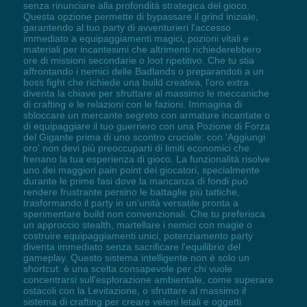
senza rinunciare alla profondità strategica del gioco.
Questa opzione permette di bypassare il grind iniziale,
garantendo al tuo party di avventurieri l'accesso
immediato a equipaggiamenti magici, pozioni vitali e
materiali per incantesimi che altrimenti richiederebbero
ore di missioni secondarie o loot ripetitivo. Che tu stia
affrontando i nemici delle Badlands o preparandoti a un
boss fight che richiede una build creativa, l'oro extra
diventa la chiave per sfruttare al massimo le meccaniche
di crafting e le relazioni con le fazioni. Immagina di
sbloccare un mercante segreto con armature incantate o
di equipaggiare il tuo guerriero con una Pozione di Forza
del Gigante prima di uno scontro cruciale: con 'Aggiungi
oro' non devi più preoccuparti di limiti economici che
frenano la tua esperienza di gioco. La funzionalità risolve
uno dei maggiori pain point dei giocatori, specialmente
durante le prime fasi dove la mancanza di fondi può
rendere frustrante persino le battaglie più tattiche,
trasformando il party in un'unità versatile pronta a
sperimentare build non convenzionali. Che tu preferisca
un approccio stealth, martellare i nemici con magie o
costruire equipaggiamenti unici, potenziamento party
diventa immediato senza sacrificare l'equilibrio del
gameplay. Questo sistema intelligente non è solo un
shortcut: è una scelta consapevole per chi vuole
concentrarsi sull'esplorazione ambientale, come superare
ostacoli con la Levitazione, o sfruttare al massimo il
sistema di crafting per creare veleni letali e oggetti