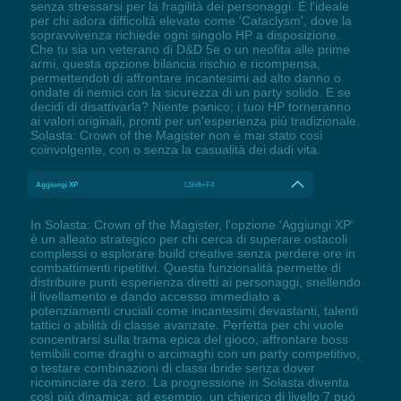
senza stressarsi per la fragilità dei personaggi. È l'ideale
per chi adora difficoltà elevate come 'Cataclysm', dove la
sopravvivenza richiede ogni singolo HP a disposizione.
Che tu sia un veterano di D&D 5e o un neofita alle prime
armi, questa opzione bilancia rischio e ricompensa,
permettendoti di affrontare incantesimi ad alto danno o
ondate di nemici con la sicurezza di un party solido. E se
decidi di disattivarla? Niente panico: i tuoi HP torneranno
ai valori originali, pronti per un'esperienza più tradizionale.
Solasta: Crown of the Magister non è mai stato così
coinvolgente, con o senza la casualità dei dadi vita.
Aggiungi XP
LShift+F4
In Solasta: Crown of the Magister, l'opzione 'Aggiungi XP'
è un alleato strategico per chi cerca di superare ostacoli
complessi o esplorare build creative senza perdere ore in
combattimenti ripetitivi. Questa funzionalità permette di
distribuire punti esperienza diretti ai personaggi, snellendo
il livellamento e dando accesso immediato a
potenziamenti cruciali come incantesimi devastanti, talenti
tattici o abilità di classe avanzate. Perfetta per chi vuole
concentrarsi sulla trama epica del gioco, affrontare boss
temibili come draghi o arcimaghi con un party competitivo,
o testare combinazioni di classi ibride senza dover
ricominciare da zero. La progressione in Solasta diventa
così più dinamica: ad esempio, un chierico di livello 7 può