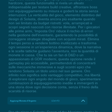
hardcore, questa funzionalità si rivela un alleato
indispensabile per testare build creative, affrontare boss
con equipaggiamento su misura e goderti la storia senza
interruzioni. La verticalità del gioco, elemento distintivo del
design di Solasta, diventa ancora più esaltante quando
non sei limitato da budget ristretti: vola, arrampicati e
scopri segreti nascosti con risorse illimitate. Per i giocatori
alle prime armi, 'Imposta Oro' riduce il rischio di errori
nella gestione dell'inventario, garantendo la possibilità di
correggere strategie sbagliate con acquisti mirati. Elimina
il tempo perso a vendere bottino inutilizzato e trasforma
ogni sessione in un'esperienza dinamica, dove la narrativa
e le scelte tattiche guidano l'avventura, non la quantità di
monete in cassa. Che tu sia un fan di D&D o un
appassionato di GDR moderni, questa opzione rende il
gameplay più accessibile, permettendoti di concentrarti
sulle meccaniche immersive e sugli scontri epici che
rendono Solasta un titolo unico nel suo genere. Oro
infinito non significa solo vantaggio competitivo, ma libertà
di esplorare ogni angolo del mondo di gioco, sperimentare
combinazioni di equipaggiamento inedite e immergerti in
una storia dove ogni decisione conta, senza il freno della
scarsità di risorse.
Aggiungi Monete d'Argento
LCtrl+F3
Per chi gioca a Solasta: Crown of the Magister, gestire le