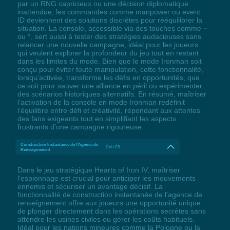
par un RNG capricieux ou une décision diplomatique
inattendue, les commandes comme manpower ou event
ID deviennent des solutions discrètes pour rééquilibrer la
situation. La console, accessible via des touches comme ~
ou °, sert aussi à tester des stratégies audacieuses sans
relancer une nouvelle campagne, idéal pour les joueurs
qui veulent explorer la profondeur du jeu tout en restant
dans les limites du mode. Bien que le mode Ironman soit
conçu pour éviter toute manipulation, cette fonctionnalité,
lorsqu’activée, transforme les défis en opportunités, que
ce soit pour sauver une alliance en péril ou expérimenter
des scénarios historiques alternatifs. En résumé, maîtriser
l’activation de la console en mode Ironman redéfinit
l’équilibre entre défi et créativité, répondant aux attentes
des fans exigeants tout en simplifiant les aspects
frustrants d’une campagne rigoureuse.
Construction Instantanée de l'Agence de
Ctrl+F5
Renseignement
Dans le jeu stratégique Hearts of Iron IV, maîtriser
l'espionnage est crucial pour anticiper les mouvements
ennemis et sécuriser un avantage décisif. La
fonctionnalité de construction instantanée de l'agence de
renseignement offre aux joueurs une opportunité unique
de plonger directement dans les opérations secrètes sans
attendre les usines civiles ou gérer les coûts habituels.
Idéal pour les nations mineures comme la Pologne ou la