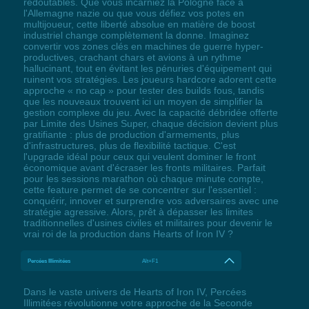
redoutables. Que vous incarniez la Pologne face à
l'Allemagne nazie ou que vous défiez vos potes en
multijoueur, cette liberté absolue en matière de boost
industriel change complètement la donne. Imaginez
convertir vos zones clés en machines de guerre hyper-
productives, crachant chars et avions à un rythme
hallucinant, tout en évitant les pénuries d'équipement qui
ruinent vos stratégies. Les joueurs hardcore adorent cette
approche « no cap » pour tester des builds fous, tandis
que les nouveaux trouvent ici un moyen de simplifier la
gestion complexe du jeu. Avec la capacité débridée offerte
par Limite des Usines Super, chaque décision devient plus
gratifiante : plus de production d'armements, plus
d'infrastructures, plus de flexibilité tactique. C'est
l'upgrade idéal pour ceux qui veulent dominer le front
économique avant d'écraser les fronts militaires. Parfait
pour les sessions marathon où chaque minute compte,
cette feature permet de se concentrer sur l'essentiel :
conquérir, innover et surprendre vos adversaires avec une
stratégie agressive. Alors, prêt à dépasser les limites
traditionnelles d'usines civiles et militaires pour devenir le
vrai roi de la production dans Hearts of Iron IV ?
Percées Illimitées
Alt+F1
Dans le vaste univers de Hearts of Iron IV, Percées
Illimitées révolutionne votre approche de la Seconde