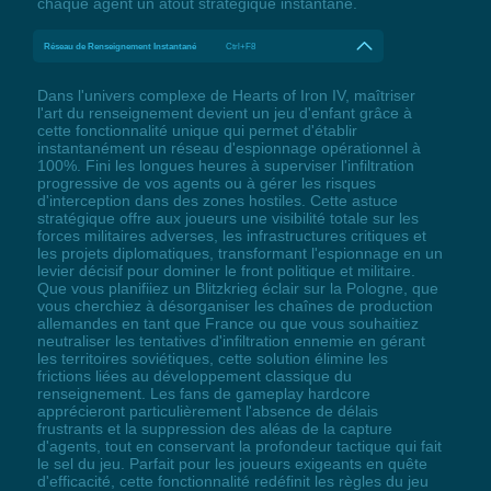
chaque agent un atout stratégique instantané.
Réseau de Renseignement Instantané
Ctrl+F8
Dans l'univers complexe de Hearts of Iron IV, maîtriser
l'art du renseignement devient un jeu d'enfant grâce à
cette fonctionnalité unique qui permet d'établir
instantanément un réseau d'espionnage opérationnel à
100%. Fini les longues heures à superviser l'infiltration
progressive de vos agents ou à gérer les risques
d'interception dans des zones hostiles. Cette astuce
stratégique offre aux joueurs une visibilité totale sur les
forces militaires adverses, les infrastructures critiques et
les projets diplomatiques, transformant l'espionnage en un
levier décisif pour dominer le front politique et militaire.
Que vous planifiiez un Blitzkrieg éclair sur la Pologne, que
vous cherchiez à désorganiser les chaînes de production
allemandes en tant que France ou que vous souhaitiez
neutraliser les tentatives d'infiltration ennemie en gérant
les territoires soviétiques, cette solution élimine les
frictions liées au développement classique du
renseignement. Les fans de gameplay hardcore
apprécieront particulièrement l'absence de délais
frustrants et la suppression des aléas de la capture
d'agents, tout en conservant la profondeur tactique qui fait
le sel du jeu. Parfait pour les joueurs exigeants en quête
d'efficacité, cette fonctionnalité redéfinit les règles du jeu