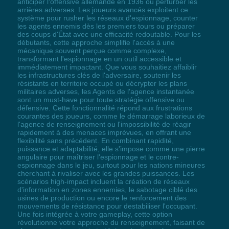
anticiper l'offensive allemande en 1936 ou perturber les
arrières adverses. Les joueurs avancés exploitent ce
système pour rusher les réseaux d'espionnage, counter
les agents ennemis dès les premiers tours ou préparer
des coups d'État avec une efficacité redoutable. Pour les
débutants, cette approche simplifie l'accès à une
mécanique souvent perçue comme complexe,
transformant l'espionnage en un outil accessible et
immédiatement impactant. Que vous souhaitiez affaiblir
les infrastructures clés de l'adversaire, soutenir les
résistants en territoire occupé ou décrypter les plans
militaires adverses, les Agents de l'agence instantanée
sont un must-have pour toute stratégie offensive ou
défensive. Cette fonctionnalité répond aux frustrations
courantes des joueurs, comme le démarrage laborieux de
l'agence de renseignement ou l'impossibilité de réagir
rapidement à des menaces imprévues, en offrant une
flexibilité sans précédent. En combinant rapidité,
puissance et adaptabilité, elle s'impose comme une pierre
angulaire pour maîtriser l'espionnage et le contre-
espionnage dans le jeu, surtout pour les nations mineures
cherchant à rivaliser avec les grandes puissances. Les
scénarios high-impact incluent la création de réseaux
d'information en zones ennemies, le sabotage ciblé des
usines de production ou encore le renforcement des
mouvements de résistance pour destabiliser l'occupant.
Une fois intégrée à votre gameplay, cette option
révolutionne votre approche du renseignement, faisant de