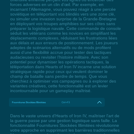
forces adverses en un clin d’œil. Par exemple, en
incarnant l’Allemagne, vous pouvez réagir à une percée
soviétique en téléportant vos blindés vers une zone clé,
ou simuler une invasion surprise de la Grande-Bretagne
en déployant vos troupes amphibies sur ses côtes sans
préparer la logistique navale. Cette commande de console
séduit les vétérans comme les novices en simplifiant les
déplacements complexes, réduisant les frustrations liées
aux délais et aux erreurs de positionnement. Les joueurs
adeptes de scénarios alternatifs ou de mods profitent
aussi d’une flexibilité accrue pour tester des tactiques
audacieuses ou revisiter l’histoire militaire. Avec son
potentiel pour dynamiser les opérations tactiques, la
téléportation dans Hearts of Iron IV incarne une solution
stratégique rapide pour ceux qui veulent dominer le
champ de bataille sans perdre de temps. Que vous
cherchiez à optimiser vos campagnes ou à explorer des
variantes créatives, cette fonctionnalité est un levier
incontournable pour un gameplay maîtrisé.
Fournitures Stockées Illimitées
Ctrl+F3
Dans le vaste univers d'Hearts of Iron IV, maîtriser l'art de
la guerre passe par une gestion logistique sans faille. La
fonctionnalité Fournitures Stockées Illimitées révolutionne
votre approche en supprimant les barrières traditionnelles