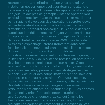
rattraper un retard militaire, ou que vous souhaitiez
installer un gouvernement collaborateur sans attendre,
cette mécanique révolutionne votre approche stratégique.
Les joueurs adeptes de gameplay intense apprécieront
particulièrement l'avantage tactique offert en multijoueur,
où la rapidité d'exécution des opérations secrètes devient
un véritable atout surprise. Fini les longues heures
d'attente pour préparer vos coups : ici, chaque décision
s'applique immédiatement, renforçant votre contrôle sur
les opérations de renseignement et amplifiant l'immersion
dans ce chef-d'œuvre de stratégie WWII. Les fans de
missions d'espionnage intensif trouveront dans cette
fonctionnalité un moyen puissant de multiplier les impacts
de leurs agents, que ce soit pour affaiblir les
infrastructures ennemies avant une offensive majeure,
infiltrer des réseaux de résistance hostiles, ou accélérer le
développement technologique de leur nation. Cette
réactivité accrue change complètement la dynamique des
opérations secrètes, permettant aux stratèges les plus
audacieux de jouer des coups inattendus et de maintenir
la pression sur leurs adversaires. Que vous incarniez une
superpuissance ou une nation mineure, cette optimisation
des délais transforme l'espionnage en une arme
redoutablement efficace pour dominer le jeu. Les adeptes
de gameplay orienté renseignement stratégique
apprécieront ce changement radical qui élimine les
frustrations liées aux préparations longues, tout en
ajoutant une couche de profondeur à la gestion de vos