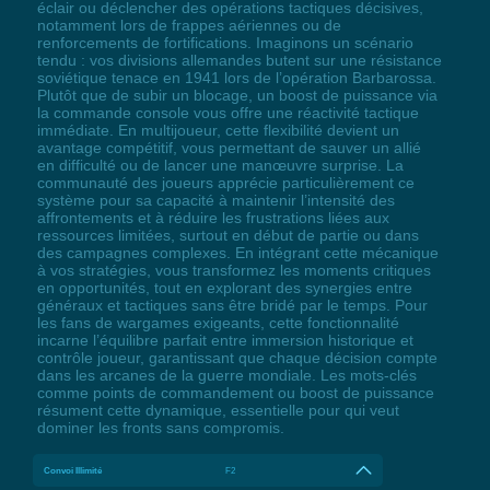
éclair ou déclencher des opérations tactiques décisives,
notamment lors de frappes aériennes ou de
renforcements de fortifications. Imaginons un scénario
tendu : vos divisions allemandes butent sur une résistance
soviétique tenace en 1941 lors de l’opération Barbarossa.
Plutôt que de subir un blocage, un boost de puissance via
la commande console vous offre une réactivité tactique
immédiate. En multijoueur, cette flexibilité devient un
avantage compétitif, vous permettant de sauver un allié
en difficulté ou de lancer une manœuvre surprise. La
communauté des joueurs apprécie particulièrement ce
système pour sa capacité à maintenir l’intensité des
affrontements et à réduire les frustrations liées aux
ressources limitées, surtout en début de partie ou dans
des campagnes complexes. En intégrant cette mécanique
à vos stratégies, vous transformez les moments critiques
en opportunités, tout en explorant des synergies entre
généraux et tactiques sans être bridé par le temps. Pour
les fans de wargames exigeants, cette fonctionnalité
incarne l’équilibre parfait entre immersion historique et
contrôle joueur, garantissant que chaque décision compte
dans les arcanes de la guerre mondiale. Les mots-clés
comme points de commandement ou boost de puissance
résument cette dynamique, essentielle pour qui veut
dominer les fronts sans compromis.
Convoi Illimité
F2