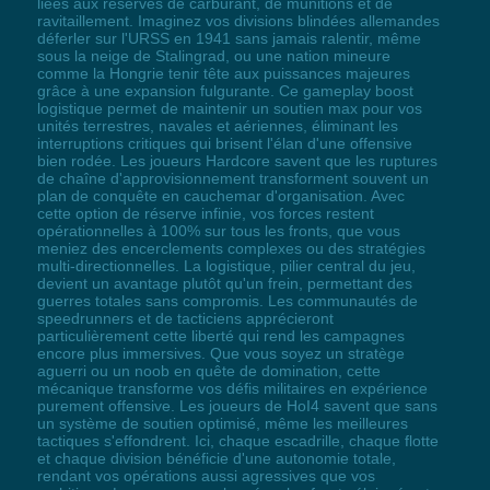
liées aux réserves de carburant, de munitions et de
ravitaillement. Imaginez vos divisions blindées allemandes
déferler sur l'URSS en 1941 sans jamais ralentir, même
sous la neige de Stalingrad, ou une nation mineure
comme la Hongrie tenir tête aux puissances majeures
grâce à une expansion fulgurante. Ce gameplay boost
logistique permet de maintenir un soutien max pour vos
unités terrestres, navales et aériennes, éliminant les
interruptions critiques qui brisent l'élan d'une offensive
bien rodée. Les joueurs Hardcore savent que les ruptures
de chaîne d'approvisionnement transforment souvent un
plan de conquête en cauchemar d'organisation. Avec
cette option de réserve infinie, vos forces restent
opérationnelles à 100% sur tous les fronts, que vous
meniez des encerclements complexes ou des stratégies
multi-directionnelles. La logistique, pilier central du jeu,
devient un avantage plutôt qu'un frein, permettant des
guerres totales sans compromis. Les communautés de
speedrunners et de tacticiens apprécieront
particulièrement cette liberté qui rend les campagnes
encore plus immersives. Que vous soyez un stratège
aguerri ou un noob en quête de domination, cette
mécanique transforme vos défis militaires en expérience
purement offensive. Les joueurs de HoI4 savent que sans
un système de soutien optimisé, même les meilleures
tactiques s'effondrent. Ici, chaque escadrille, chaque flotte
et chaque division bénéficie d'une autonomie totale,
rendant vos opérations aussi agressives que vos