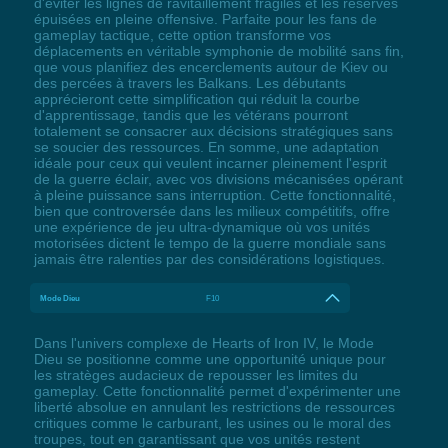
d'éviter les lignes de ravitaillement fragiles et les réserves
épuisées en pleine offensive. Parfaite pour les fans de
gameplay tactique, cette option transforme vos
déplacements en véritable symphonie de mobilité sans fin,
que vous planifiez des encerclements autour de Kiev ou
des percées à travers les Balkans. Les débutants
apprécieront cette simplification qui réduit la courbe
d'apprentissage, tandis que les vétérans pourront
totalement se consacrer aux décisions stratégiques sans
se soucier des ressources. En somme, une adaptation
idéale pour ceux qui veulent incarner pleinement l'esprit
de la guerre éclair, avec vos divisions mécanisées opérant
à pleine puissance sans interruption. Cette fonctionnalité,
bien que controversée dans les milieux compétitifs, offre
une expérience de jeu ultra-dynamique où vos unités
motorisées dictent le tempo de la guerre mondiale sans
jamais être ralenties par des considérations logistiques.
Mode Dieu
F10
Dans l'univers complexe de Hearts of Iron IV, le Mode
Dieu se positionne comme une opportunité unique pour
les stratèges audacieux de repousser les limites du
gameplay. Cette fonctionnalité permet d'expérimenter une
liberté absolue en annulant les restrictions de ressources
critiques comme le carburant, les usines ou le moral des
troupes, tout en garantissant que vos unités restent