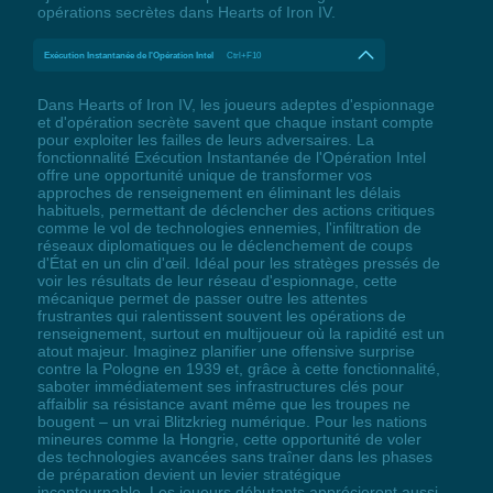
opérations secrètes dans Hearts of Iron IV.
Exécution Instantanée de l'Opération Intel
Ctrl+F10
Dans Hearts of Iron IV, les joueurs adeptes d'espionnage
et d'opération secrète savent que chaque instant compte
pour exploiter les failles de leurs adversaires. La
fonctionnalité Exécution Instantanée de l'Opération Intel
offre une opportunité unique de transformer vos
approches de renseignement en éliminant les délais
habituels, permettant de déclencher des actions critiques
comme le vol de technologies ennemies, l'infiltration de
réseaux diplomatiques ou le déclenchement de coups
d'État en un clin d'œil. Idéal pour les stratèges pressés de
voir les résultats de leur réseau d'espionnage, cette
mécanique permet de passer outre les attentes
frustrantes qui ralentissent souvent les opérations de
renseignement, surtout en multijoueur où la rapidité est un
atout majeur. Imaginez planifier une offensive surprise
contre la Pologne en 1939 et, grâce à cette fonctionnalité,
saboter immédiatement ses infrastructures clés pour
affaiblir sa résistance avant même que les troupes ne
bougent – un vrai Blitzkrieg numérique. Pour les nations
mineures comme la Hongrie, cette opportunité de voler
des technologies avancées sans traîner dans les phases
de préparation devient un levier stratégique
incontournable. Les joueurs débutants apprécieront aussi