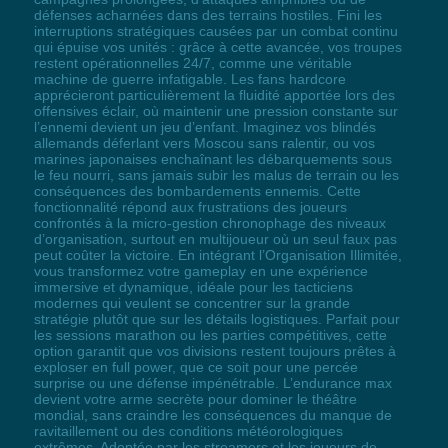
défenses acharnées dans des terrains hostiles. Fini les
interruptions stratégiques causées par un combat continu
qui épuise vos unités : grâce à cette avancée, vos troupes
restent opérationnelles 24/7, comme une véritable
machine de guerre infatigable. Les fans hardcore
apprécieront particulièrement la fluidité apportée lors des
offensives éclair, où maintenir une pression constante sur
l’ennemi devient un jeu d’enfant. Imaginez vos blindés
allemands déferlant vers Moscou sans ralentir, ou vos
marines japonaises enchaînant les débarquements sous
le feu nourri, sans jamais subir les malus de terrain ou les
conséquences des bombardements ennemis. Cette
fonctionnalité répond aux frustrations des joueurs
confrontés à la micro-gestion chronophage des niveaux
d’organisation, surtout en multijoueur où un seul faux pas
peut coûter la victoire. En intégrant l’Organisation Illimitée,
vous transformez votre gameplay en une expérience
immersive et dynamique, idéale pour les tacticiens
modernes qui veulent se concentrer sur la grande
stratégie plutôt que sur les détails logistiques. Parfait pour
les sessions marathon ou les parties compétitives, cette
option garantit que vos divisions restent toujours prêtes à
exploser en full power, que ce soit pour une percée
surprise ou une défense impénétrable. L’endurance max
devient votre arme secrète pour dominer le théâtre
mondial, sans craindre les conséquences du manque de
ravitaillement ou des conditions météorologiques
extrêmes. Adoptée par les streamers et les joueurs de