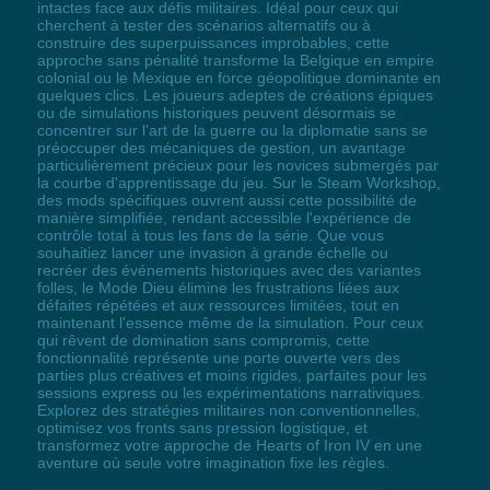
intactes face aux défis militaires. Idéal pour ceux qui
cherchent à tester des scénarios alternatifs ou à
construire des superpuissances improbables, cette
approche sans pénalité transforme la Belgique en empire
colonial ou le Mexique en force géopolitique dominante en
quelques clics. Les joueurs adeptes de créations épiques
ou de simulations historiques peuvent désormais se
concentrer sur l'art de la guerre ou la diplomatie sans se
préoccuper des mécaniques de gestion, un avantage
particulièrement précieux pour les novices submergés par
la courbe d'apprentissage du jeu. Sur le Steam Workshop,
des mods spécifiques ouvrent aussi cette possibilité de
manière simplifiée, rendant accessible l'expérience de
contrôle total à tous les fans de la série. Que vous
souhaitiez lancer une invasion à grande échelle ou
recréer des événements historiques avec des variantes
folles, le Mode Dieu élimine les frustrations liées aux
défaites répétées et aux ressources limitées, tout en
maintenant l'essence même de la simulation. Pour ceux
qui rêvent de domination sans compromis, cette
fonctionnalité représente une porte ouverte vers des
parties plus créatives et moins rigides, parfaites pour les
sessions express ou les expérimentations narrativiques.
Explorez des stratégies militaires non conventionnelles,
optimisez vos fronts sans pression logistique, et
transformez votre approche de Hearts of Iron IV en une
aventure où seule votre imagination fixe les règles.