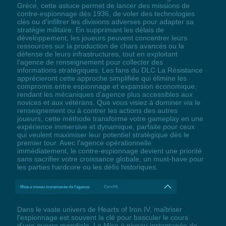
Grèce, cette astuce permet de lancer des missions de
contre-espionnage dès 1936, de voler des technologies
clés ou d'infiltrer les divisions adverses pour adapter sa
stratégie militaire. En supprimant les délais de
développement, les joueurs peuvent concentrer leurs
ressources sur la production de chars avancés ou la
défense de leurs infrastructures, tout en exploitant
l'agence de renseignement pour collecter des
informations stratégiques. Les fans du DLC La Résistance
apprécieront cette approche simplifiée qui élimine les
compromis entre espionnage et expansion économique,
rendant les mécaniques d'agence plus accessibles aux
novices et aux vétérans. Que vous visiez à dominer via le
renseignement ou à contrer les actions des autres
joueurs, cette méthode transforme votre gameplay en une
expérience immersive et dynamique, parfaite pour ceux
qui veulent maximiser leur potentiel stratégique dès le
premier tour. Avec l'agence opérationnelle
immédiatement, le contre-espionnage devient une priorité
sans sacrifier votre croissance globale, un must-have pour
les parties hardcore ou les défis historiques.
Mise à niveau instantanée de l'agence
Ctrl+F6
Dans le vaste univers de Hearts of Iron IV, maîtriser
l'espionnage est souvent la clé pour basculer le cours
d'une guerre mondiale. La Mise à niveau instantanée de