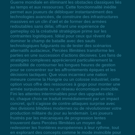
Guerre mondiale en éliminant les obstacles classiques liés
au temps et aux ressources. Cette fonctionnalité inédite
permet aux joueurs de débloquer instantanément des
technologies avancées, de construire des infrastructures
massives en un clin d'œil et de former des armées
redoutables sans délai, offrant une expérience de
gameplay où la créativité stratégique prime sur les
contraintes logistiques. Idéal pour ceux qui rêvent de
dominer le champ de bataille avec des sauts
technologiques fulgurants ou de tester des scénarios
alternatifs audacieux, Percées Illimitées transforme les
parties en une succession d'actions décisives. Les fans de
stratégies complexes apprécieront particulièrement la
possibilité de contourner les longues heures de gestion
pour se concentrer sur les affrontements épiques et les
décisions tactiques. Que vous incarniez une nation
mineure comme la Hongrie ou un colosse industriel, cette
option vous offre des ressources à gogo pour monter une
armée surpuissante ou un réseau économique invincible.
Fini les attentes interminables pour des upgrades clés :
ici, chaque choix se traduit immédiatement par un impact
concret, qu'il s'agisse de contre-attaques surprise avec
des divisions blindées modernes ou de révolutionner votre
production militaire du jour au lendemain. Les joueurs
frustrés par les mécaniques de progression lentes
trouveront dans Percées Illimitées un moyen de
redessiner les frontières européennes à leur rythme, tout
en explorant des concepts comme le mode invincible pour