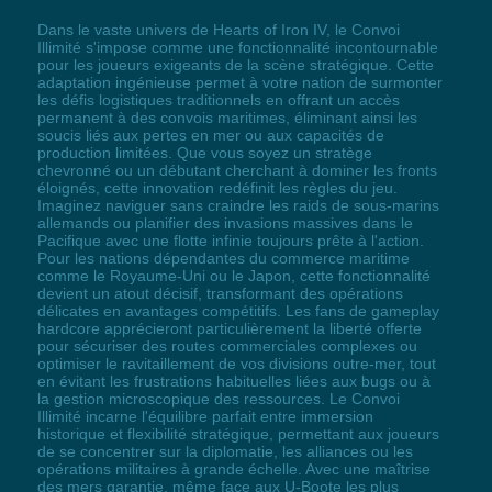
Dans le vaste univers de Hearts of Iron IV, le Convoi
Illimité s'impose comme une fonctionnalité incontournable
pour les joueurs exigeants de la scène stratégique. Cette
adaptation ingénieuse permet à votre nation de surmonter
les défis logistiques traditionnels en offrant un accès
permanent à des convois maritimes, éliminant ainsi les
soucis liés aux pertes en mer ou aux capacités de
production limitées. Que vous soyez un stratège
chevronné ou un débutant cherchant à dominer les fronts
éloignés, cette innovation redéfinit les règles du jeu.
Imaginez naviguer sans craindre les raids de sous-marins
allemands ou planifier des invasions massives dans le
Pacifique avec une flotte infinie toujours prête à l'action.
Pour les nations dépendantes du commerce maritime
comme le Royaume-Uni ou le Japon, cette fonctionnalité
devient un atout décisif, transformant des opérations
délicates en avantages compétitifs. Les fans de gameplay
hardcore apprécieront particulièrement la liberté offerte
pour sécuriser des routes commerciales complexes ou
optimiser le ravitaillement de vos divisions outre-mer, tout
en évitant les frustrations habituelles liées aux bugs ou à
la gestion microscopique des ressources. Le Convoi
Illimité incarne l'équilibre parfait entre immersion
historique et flexibilité stratégique, permettant aux joueurs
de se concentrer sur la diplomatie, les alliances ou les
opérations militaires à grande échelle. Avec une maîtrise
des mers garantie, même face aux U-Boote les plus