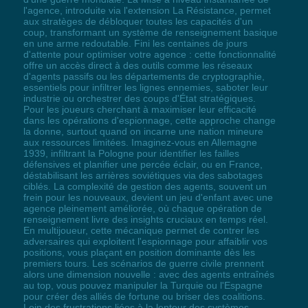
l'agence, introduite via l'extension La Résistance, permet
aux stratèges de débloquer toutes les capacités d'un
coup, transformant un système de renseignement basique
en une arme redoutable. Fini les centaines de jours
d'attente pour optimiser votre agence : cette fonctionnalité
offre un accès direct à des outils comme les réseaux
d'agents passifs ou les départements de cryptographie,
essentiels pour infiltrer les lignes ennemies, saboter leur
industrie ou orchestrer des coups d'État stratégiques.
Pour les joueurs cherchant à maximiser leur efficacité
dans les opérations d'espionnage, cette approche change
la donne, surtout quand on incarne une nation mineure
aux ressources limitées. Imaginez-vous en Allemagne
1939, infiltrant la Pologne pour identifier les failles
défensives et planifier une percée éclair, ou en France,
déstabilisant les arrières soviétiques via des sabotages
ciblés. La complexité de gestion des agents, souvent un
frein pour les nouveaux, devient un jeu d'enfant avec une
agence pleinement améliorée, où chaque opération de
renseignement livre des insights cruciaux en temps réel.
En multijoueur, cette mécanique permet de contrer les
adversaires qui exploitent l'espionnage pour affaiblir vos
positions, vous plaçant en position dominante dès les
premiers tours. Les scénarios de guerre civile prennent
alors une dimension nouvelle : avec des agents entraînés
au top, vous pouvez manipuler la Turquie ou l'Espagne
pour créer des alliés de fortune ou briser des coalitions.
Loin des frustrations liées à la lenteur des systèmes