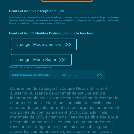
Hearts of Iron IV Description du jeu:
La victoire est à votre portée! Votre capacité à diriger votre nation est votre arme suprême. Le jeu de stratégie
Hearts of Iron IV vous permet de prendre les commandes de n'importe quelle nation engagée dans la Seconde
Guerre mondiale, le conflit le plus captivant de l'histoire.
Hearts of Iron IV Modifier l'introduction de la fonction
changer Mode amélioré
changer Mode Super
Plates-formes prises en charge:
steam,uwp
Définir la puissance de commande
Shift+F1 - F1 +
Dans le jeu de stratégie historique Hearts of Iron IV,
ajuster la puissance de commande est une astuce
incontournable pour les tacticiens cherchant à dominer le
champ de bataille. Cette fonctionnalité, accessible via la
commande console, permet de recharger instantanément
vos points de commandement (PC) jusqu’à la limite
maximale de 100, évitant ainsi l’attente pénible liée à leur
accumulation naturelle. Les points de commandement,
ressource stratégique clé, sont indispensables pour
activer les compétences de généraux comme l’assaut