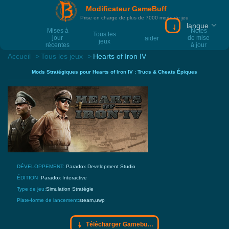
Modificateur GameBuff
Prise en charge de plus de 7000 mods de jeu
langue
Télécharger Gam
Mises à
Notes
Tous les
jour
de mise
aider
jeux
récentes
à jour
Accueil
Tous les jeux
Hearts of Iron IV
Mods Stratégiques pour Hearts of Iron IV : Trucs & Cheats Épiques
DÉVELOPPEMENT:
Paradox Development Studio
ÉDITION :
Paradox Interactive
Type de jeu:
Simulation
Stratégie
Plate-forme de lancement:
steam,uwp
Télécharger Gamebuff trainer