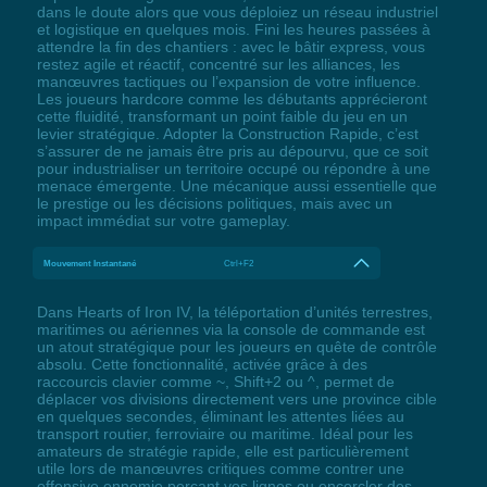
dans le doute alors que vous déploiez un réseau industriel
et logistique en quelques mois. Fini les heures passées à
attendre la fin des chantiers : avec le bâtir express, vous
restez agile et réactif, concentré sur les alliances, les
manœuvres tactiques ou l’expansion de votre influence.
Les joueurs hardcore comme les débutants apprécieront
cette fluidité, transformant un point faible du jeu en un
levier stratégique. Adopter la Construction Rapide, c’est
s’assurer de ne jamais être pris au dépourvu, que ce soit
pour industrialiser un territoire occupé ou répondre à une
menace émergente. Une mécanique aussi essentielle que
le prestige ou les décisions politiques, mais avec un
impact immédiat sur votre gameplay.
Mouvement Instantané
Ctrl+F2
Dans Hearts of Iron IV, la téléportation d’unités terrestres,
maritimes ou aériennes via la console de commande est
un atout stratégique pour les joueurs en quête de contrôle
absolu. Cette fonctionnalité, activée grâce à des
raccourcis clavier comme ~, Shift+2 ou ^, permet de
déplacer vos divisions directement vers une province cible
en quelques secondes, éliminant les attentes liées au
transport routier, ferroviaire ou maritime. Idéal pour les
amateurs de stratégie rapide, elle est particulièrement
utile lors de manœuvres critiques comme contrer une
offensive ennemie perçant vos lignes ou encercler des