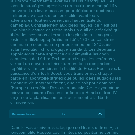
la France cherchant à lever ses malus historiques. Les
fans de stratégies agressives en multijoueur compétitif y
trouveront un levier puissant pour débloquer doctrines
militaires avancées et unités d'élite avant leurs
adversaires, tout en conservant l'authenticité du
gameplay. Contrairement aux idées reçues, ce n'est pas
une simple astuce de triche mais un outil de créativité qui
libère les scénarios alternatifs les plus fous : imaginez
tester un Blitzkrieg opérationnel dès 1937 ou construire
une marine sous-marine perfectionnée en 1940 sans
subir l'évolution chronologique standard. Les débutants
apprécieront cette approche qui démystifie les choix
complexes de l'Arbre Techno, tandis que les vétérans y
verront un moyen de briser la monotonie des parties
répétitives. En combinant la fluidité du Focus Rush avec la
puissance d'un Tech Boost, vous transformez chaque
partie en laboratoire stratégique où les idées audacieuses
prennent vie instantanément, que ce soit pour dominer
l'Europe ou redéfinir l'histoire mondiale. Cette dynamique
réinventée incarne l'essence même de Hearts of Iron IV :
un jeu où la planification tactique rencontre la liberté
d'innovation.
Ressources illimitées
F5
Dans le vaste univers stratégique de Hearts of Iron IV, la
fonctionnalité Ressources illimitées se positionne comme