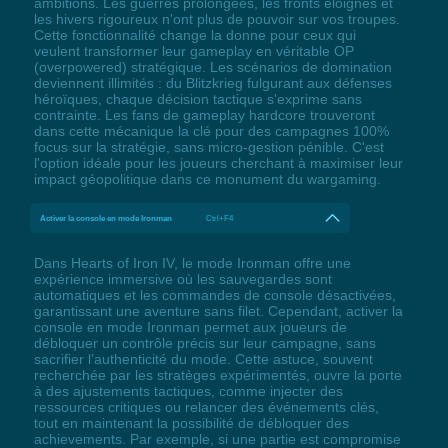
ambitions. Les guerres prolongées, les fronts éloignés et
les hivers rigoureux n'ont plus de pouvoir sur vos troupes.
Cette fonctionnalité change la donne pour ceux qui
veulent transformer leur gameplay en véritable OP
(overpowered) stratégique. Les scénarios de domination
deviennent illimités : du Blitzkrieg fulgurant aux défenses
héroïques, chaque décision tactique s'exprime sans
contrainte. Les fans de gameplay hardcore trouveront
dans cette mécanique la clé pour des campagnes 100%
focus sur la stratégie, sans micro-gestion pénible. C'est
l'option idéale pour les joueurs cherchant à maximiser leur
impact géopolitique dans ce monument du wargaming.
Activer la console en mode Ironman
Ctrl+F4
Dans Hearts of Iron IV, le mode Ironman offre une
expérience immersive où les sauvegardes sont
automatiques et les commandes de console désactivées,
garantissant une aventure sans filet. Cependant, activer la
console en mode Ironman permet aux joueurs de
débloquer un contrôle précis sur leur campagne, sans
sacrifier l’authenticité du mode. Cette astuce, souvent
recherchée par les stratèges expérimentés, ouvre la porte
à des ajustements tactiques, comme injecter des
ressources critiques ou relancer des événements clés,
tout en maintenant la possibilité de débloquer des
achievements. Par exemple, si une partie est compromise