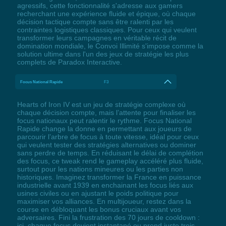
agressifs, cette fonctionnalité s'adresse aux gamers
recherchant une expérience fluide et épique, où chaque
décision tactique compte sans être ralenti par les
contraintes logistiques classiques. Pour ceux qui veulent
transformer leurs campagnes en véritable récit de
domination mondiale, le Convoi Illimité s'impose comme la
solution ultime dans l'un des jeux de stratégie les plus
complets de Paradox Interactive.
Focus National Rapide
F3
Hearts of Iron IV est un jeu de stratégie complexe où
chaque décision compte, mais l’attente pour finaliser les
focus nationaux peut ralentir le rythme. Focus National
Rapide change la donne en permettant aux joueurs de
parcourir l’arbre de focus à toute vitesse, idéal pour ceux
qui veulent tester des stratégies alternatives ou dominer
sans perdre de temps. En réduisant le délai de complétion
des focus, ce tweak rend le gameplay accéléré plus fluide,
surtout pour les nations mineures ou les parties non
historiques. Imaginez transformer la France en puissance
industrielle avant 1939 en enchainant les focus liés aux
usines civiles ou en ajustant le poids politique pour
maximiser vos alliances. En multijoueur, restez dans la
course en débloquant les bonus cruciaux avant vos
adversaires. Fini la frustration des 70 jours de cooldown :
ici, chaque focus devient instantané ou prend juste trois