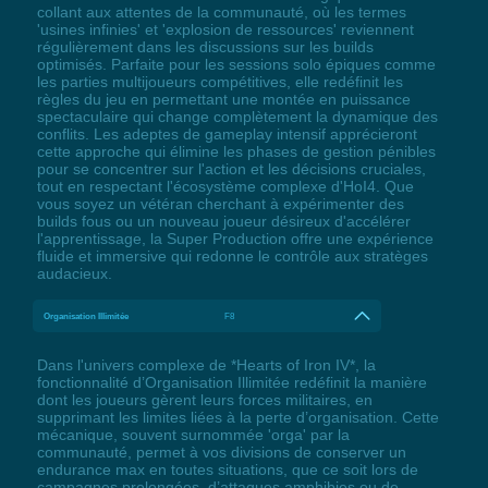
collant aux attentes de la communauté, où les termes
'usines infinies' et 'explosion de ressources' reviennent
régulièrement dans les discussions sur les builds
optimisés. Parfaite pour les sessions solo épiques comme
les parties multijoueurs compétitives, elle redéfinit les
règles du jeu en permettant une montée en puissance
spectaculaire qui change complètement la dynamique des
conflits. Les adeptes de gameplay intensif apprécieront
cette approche qui élimine les phases de gestion pénibles
pour se concentrer sur l'action et les décisions cruciales,
tout en respectant l'écosystème complexe d'HoI4. Que
vous soyez un vétéran cherchant à expérimenter des
builds fous ou un nouveau joueur désireux d'accélérer
l'apprentissage, la Super Production offre une expérience
fluide et immersive qui redonne le contrôle aux stratèges
audacieux.
Organisation Illimitée
F8
Dans l'univers complexe de *Hearts of Iron IV*, la
fonctionnalité d’Organisation Illimitée redéfinit la manière
dont les joueurs gèrent leurs forces militaires, en
supprimant les limites liées à la perte d’organisation. Cette
mécanique, souvent surnommée 'orga' par la
communauté, permet à vos divisions de conserver un
endurance max en toutes situations, que ce soit lors de
campagnes prolongées, d’attaques amphibies ou de