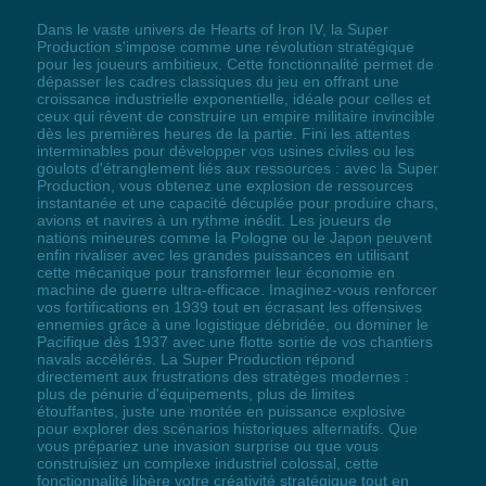
Dans le vaste univers de Hearts of Iron IV, la Super
Production s'impose comme une révolution stratégique
pour les joueurs ambitieux. Cette fonctionnalité permet de
dépasser les cadres classiques du jeu en offrant une
croissance industrielle exponentielle, idéale pour celles et
ceux qui rêvent de construire un empire militaire invincible
dès les premières heures de la partie. Fini les attentes
interminables pour développer vos usines civiles ou les
goulots d'étranglement liés aux ressources : avec la Super
Production, vous obtenez une explosion de ressources
instantanée et une capacité décuplée pour produire chars,
avions et navires à un rythme inédit. Les joueurs de
nations mineures comme la Pologne ou le Japon peuvent
enfin rivaliser avec les grandes puissances en utilisant
cette mécanique pour transformer leur économie en
machine de guerre ultra-efficace. Imaginez-vous renforcer
vos fortifications en 1939 tout en écrasant les offensives
ennemies grâce à une logistique débridée, ou dominer le
Pacifique dès 1937 avec une flotte sortie de vos chantiers
navals accélérés. La Super Production répond
directement aux frustrations des stratèges modernes :
plus de pénurie d'équipements, plus de limites
étouffantes, juste une montée en puissance explosive
pour explorer des scénarios historiques alternatifs. Que
vous prépariez une invasion surprise ou que vous
construisiez un complexe industriel colossal, cette
fonctionnalité libère votre créativité stratégique tout en