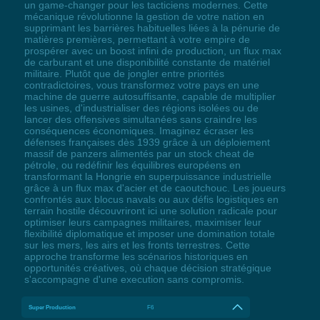
un game-changer pour les tacticiens modernes. Cette
mécanique révolutionne la gestion de votre nation en
supprimant les barrières habituelles liées à la pénurie de
matières premières, permettant à votre empire de
prospérer avec un boost infini de production, un flux max
de carburant et une disponibilité constante de matériel
militaire. Plutôt que de jongler entre priorités
contradictoires, vous transformez votre pays en une
machine de guerre autosuffisante, capable de multiplier
les usines, d'industrialiser des régions isolées ou de
lancer des offensives simultanées sans craindre les
conséquences économiques. Imaginez écraser les
défenses françaises dès 1939 grâce à un déploiement
massif de panzers alimentés par un stock cheat de
pétrole, ou redéfinir les équilibres européens en
transformant la Hongrie en superpuissance industrielle
grâce à un flux max d'acier et de caoutchouc. Les joueurs
confrontés aux blocus navals ou aux défis logistiques en
terrain hostile découvriront ici une solution radicale pour
optimiser leurs campagnes militaires, maximiser leur
flexibilité diplomatique et imposer une domination totale
sur les mers, les airs et les fronts terrestres. Cette
approche transforme les scénarios historiques en
opportunités créatives, où chaque décision stratégique
s'accompagne d'une execution sans compromis.
Super Production
F6