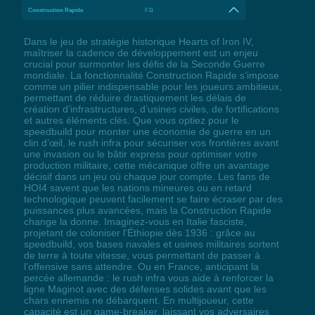
Construction Rapide
F11
Dans le jeu de stratégie historique Hearts of Iron IV,
maîtriser la cadence de développement est un enjeu
crucial pour surmonter les défis de la Seconde Guerre
mondiale. La fonctionnalité Construction Rapide s’impose
comme un pilier indispensable pour les joueurs ambitieux,
permettant de réduire drastiquement les délais de
création d’infrastructures, d’usines civiles, de fortifications
et autres éléments clés. Que vous optiez pour le
speedbuild pour monter une économie de guerre en un
clin d’œil, le rush infra pour sécuriser vos frontières avant
une invasion ou le bâtir express pour optimiser votre
production militaire, cette mécanique offre un avantage
décisif dans un jeu où chaque jour compte. Les fans de
HOI4 savent que les nations mineures ou en retard
technologique peuvent facilement se faire écraser par des
puissances plus avancées, mais la Construction Rapide
change la donne. Imaginez-vous en Italie fasciste,
projetant de coloniser l’Éthiopie dès 1936 : grâce au
speedbuild, vos bases navales et usines militaires sortent
de terre à toute vitesse, vous permettant de passer à
l’offensive sans attendre. Ou en France, anticipant la
percée allemande : le rush infra vous aide à renforcer la
ligne Maginot avec des défenses solides avant que les
chars ennemis ne débarquent. En multijoueur, cette
capacité est un game-breaker, laissant vos adversaires