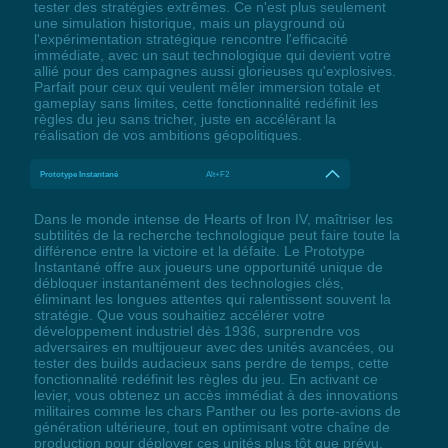
tester des stratégies extrêmes. Ce n'est plus seulement
une simulation historique, mais un playground où
l'expérimentation stratégique rencontre l'efficacité
immédiate, avec un saut technologique qui devient votre
allié pour des campagnes aussi glorieuses qu'explosives.
Parfait pour ceux qui veulent mêler immersion totale et
gameplay sans limites, cette fonctionnalité redéfinit les
règles du jeu sans tricher, juste en accélérant la
réalisation de vos ambitions géopolitiques.
Prototype Instantané
Alt+F2
Dans le monde intense de Hearts of Iron IV, maîtriser les
subtilités de la recherche technologique peut faire toute la
différence entre la victoire et la défaite. Le Prototype
Instantané offre aux joueurs une opportunité unique de
débloquer instantanément des technologies clés,
éliminant les longues attentes qui ralentissent souvent la
stratégie. Que vous souhaitiez accélérer votre
développement industriel dès 1936, surprendre vos
adversaires en multijoueur avec des unités avancées, ou
tester des builds audacieux sans perdre de temps, cette
fonctionnalité redéfinit les règles du jeu. En activant ce
levier, vous obtenez un accès immédiat à des innovations
militaires comme les chars Panther ou les porte-avions de
génération ultérieure, tout en optimisant votre chaîne de
production pour déployer ces unités plus tôt que prévu.