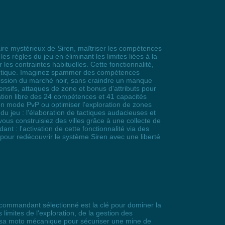
laire mystérieux de Siren, maîtriser les compétences
s règles du jeu en éliminant les limites liées à la
s contraintes habituelles. Cette fonctionnalité,
l tactique. Imaginez spammer des compétences
ission du marché noir, sans craindre un manque
nsifs, attaques de zone et bonus d'attributs pour
ation libre des 24 compétences et 41 capacités
 en mode PvP ou optimiser l'exploration de zones
u jeu : l'élaboration de tactiques audacieuses et
s construisiez des villes grâce à une collecte de
t : l'activation de cette fonctionnalité via des
o pour redécouvrir le système Siren avec une liberté
n commandant sélectionné est la clé pour dominer la
limites de l'exploration, de la gestion des
t sa moto mécanique pour sécuriser une mine de