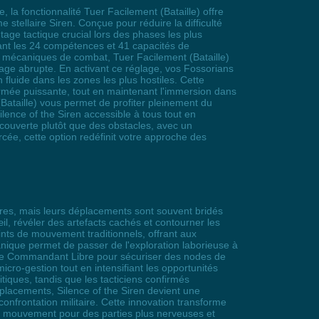
 la fonctionnalité Tuer Facilement (Bataille) offre
 stellaire Siren. Conçue pour réduire la difficulté
age tactique crucial lors des phases les plus
sant les 24 compétences et 41 capacités de
es mécaniques de combat, Tuer Facilement (Bataille)
age abrupte. En activant ce réglage, vos Fossorians
fluide dans les zones les plus hostiles. Cette
armée puissante, tout en maintenant l'immersion dans
ataille) vous permet de profiter pleinement du
lence of the Siren accessible à tous tout en
ouverte plutôt que des obstacles, avec un
rcée, cette option redéfinit votre approche des
ires, mais leurs déplacements sont souvent bridés
l, révéler des artefacts cachés et contourner les
nts de mouvement traditionnels, offrant aux
ique permet de passer de l'exploration laborieuse à
e de Commandant Libre pour sécuriser des nodes de
icro-gestion tout en intensifiant les opportunités
iques, tandis que les tacticiens confirmés
éplacements, Silence of the Siren devient une
rontation militaire. Cette innovation transforme
ue mouvement pour des parties plus nerveuses et