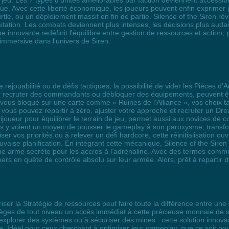
eu. Les 7 types d'unités améliorables par faction deviennent accessi
e. Avec cette liberté économique, les joueurs peuvent enfin exprimer p
le, ou un déploiement massif en fin de partie. Silence of the Siren rév
imitation. Les combats deviennent plus intenses, les décisions plus auda
nnovante redéfinit l'équilibre entre gestion de ressources et action, pe
immersive dans l'univers de Siren.
 rejouabilité ou de défis tactiques, la possibilité de vider les Pièces d'
r recruter des commandants ou débloquer des équipements, peuvent être
z-vous bloqué sur une carte comme « Ruines de l’Alliance », vos choix 
 vous pouvez repartir à zéro, ajuster votre approche et recruter un Dre
tijoueur pour équilibrer le terrain de jeu, permet aussi aux novices de co
ées y voient un moyen de pousser le gameplay à son paroxysme, transfo
r vos priorités ou à relever un défi hardcore, cette réinitialisation ouv
aise planification. En intégrant cette mécanique, Silence of the Siren 
e arme secrète pour les accros à l’adrénaline. Avec des termes comme
rs en quête de contrôle absolu sur leur armée. Alors, prêt à repartir 
iser la Stratégie de ressources peut faire toute la différence entre une 
atèges de tout niveau un accès immédiat à cette précieuse monnaie de s
xplorer des systèmes ou à sécuriser des mines : cette solution innovan
ête. Idéal pour ceux cherchant à optimiser leur gameplay, que ce soit