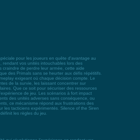
spéciale pour les joueurs en quête d'avantage au
 rendant vos unités intouchables lors des
s craindre de perdre leur armée, cette aide
ue des Primals sans se heurter aux défis répétitifs.
gameplay exigeant où chaque décision compte. Le
ntes de la survie, les laissant concentrer sur
laires. Que ce soit pour sécuriser des ressources
'expérience de jeu. Les scénarios à fort impact
tements des unités adverses sans conséquence, ou
ements, ce mécanisme répond aux frustrations des
 les tacticiens expérimentés. Silence of the Siren
éfinit les règles du jeu.