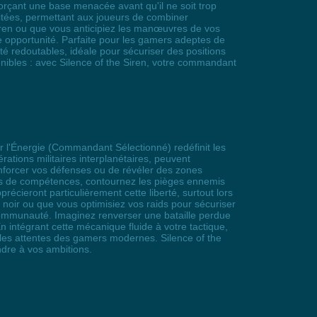
forçant une base menacée avant qu'il ne soit trop
imitées, permettant aux joueurs de combiner
iren ou que vous anticipiez les manœuvres de vos
ue opportunité. Parfaite pour les gamers adeptes de
té redoutables, idéale pour sécuriser des positions
nibles : avec Silence of the Siren, votre commandant
er l'Énergie (Commandant Sélectionné) redéfinit les
ations militaires interplanétaires, peuvent
enforcer vos défenses ou de révéler des zones
mbos de compétences, contournez les pièges ennemis
cieront particulièrement cette liberté, surtout lors
noir ou que vous optimisiez vos raids pour sécuriser
a communauté. Imaginez renverser une bataille perdue
 intégrant cette mécanique fluide à votre tactique,
c les attentes des gamers modernes. Silence of the
ndre à vos ambitions.