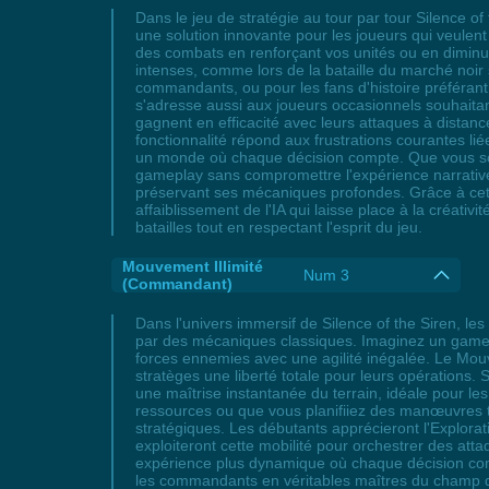
Dans le jeu de stratégie au tour par tour Silence of
une solution innovante pour les joueurs qui veulent 
des combats en renforçant vos unités ou en diminua
intenses, comme lors de la bataille du marché noi
commandants, ou pour les fans d'histoire préférant
s'adresse aussi aux joueurs occasionnels souhaita
gagnent en efficacité avec leurs attaques à distanc
fonctionnalité répond aux frustrations courantes l
un monde où chaque décision compte. Que vous soye
gameplay sans compromettre l'expérience narrative. 
préservant ses mécaniques profondes. Grâce à cet
affaiblissement de l'IA qui laisse place à la créati
batailles tout en respectant l'esprit du jeu.
Mouvement Illimité
Num 3
(Commandant)
Dans l'univers immersif de Silence of the Siren, l
par des mécaniques classiques. Imaginez un gamepla
forces ennemies avec une agilité inégalée. Le Mouv
stratèges une liberté totale pour leurs opération
une maîtrise instantanée du terrain, idéale pour 
ressources ou que vous planifiiez des manœuvres tac
stratégiques. Les débutants apprécieront l'Explora
exploiteront cette mobilité pour orchestrer des att
expérience plus dynamique où chaque décision com
les commandants en véritables maîtres du champ de 