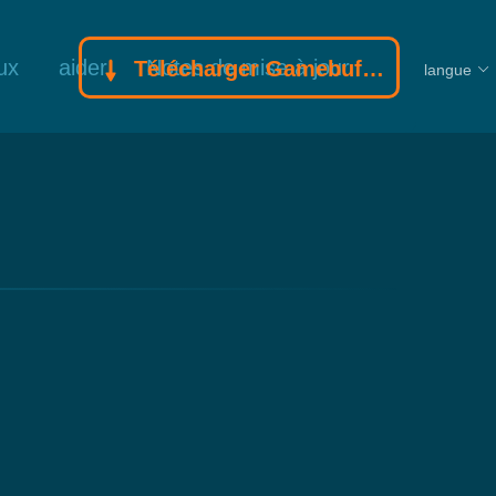
ux
aider
Notes de mise à jour
Télécharger Gamebuff trainer
langue