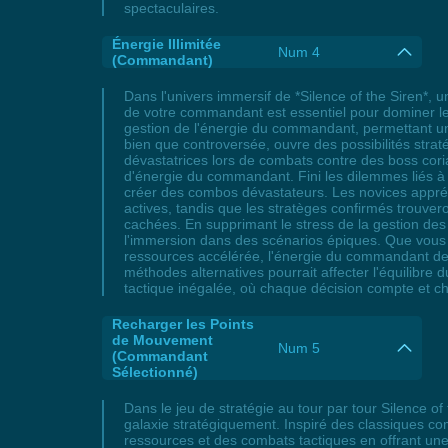
spectaculaires.
Énergie Illimitée
Num 4
(Commandant)
Dans l'univers immersif de *Silence of the Siren*, 
de votre commandant est essentiel pour dominer le c
gestion de l'énergie du commandant, permettant une
bien que controversée, ouvre des possibilités stra
dévastatrices lors de combats contre des boss co
d'énergie du commandant. Fini les dilemmes liés à 
créer des combos dévastateurs. Les novices appréc
actives, tandis que les stratèges confirmés trouve
cachées. En supprimant le stress de la gestion des
l'immersion dans des scénarios épiques. Que vous 
ressources accélérée, l'énergie du commandant devie
méthodes alternatives pourrait affecter l'équilibre 
tactique inégalée, où chaque décision compte et cha
Recharger les Points
de Mouvement
Num 5
(Commandant
Sélectionné)
Dans le jeu de stratégie au tour par tour Silence o
galaxie stratégiquement. Inspiré des classiques com
ressources et des combats tactiques en offrant u