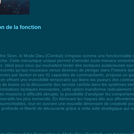
on de la fonction
of the Siren, le Mode Dieu (Combat) s'impose comme une fonctionnalité 
iche. Cette mécanique unique permet d'annuler toute menace ennemie,
s. Idéal pour ceux qui souhaitent tester des tactiques audacieuses san
vronnés qu'aux nouveaux venus désireux de plonger dans l'histoire épiq
tinctes par faction et ses 41 capacités de commandants, propose un 
n offrant une invincibilité temporaire qui libère les joueurs des contrai
ion de bases ou la découverte des secrets cachés dans les systèmes stel
ormations tactiques innovantes, cette option transforme radicalement l
les missions à difficulté abrupte, la possibilité d'analyser les compor
narratifs les plus immersifs. En éliminant les risques liés aux affront
rmontables, tout en ouvrant une nouvelle dimension de créativité pour
 profonde et liberté de découverte grâce à cette aide stratégique qui red