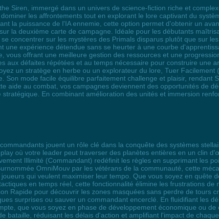
 the Siren, immergé dans un univers de science-fiction riche et complexe,
dominer les affrontements tout en explorant le lore captivant du système
nt la puissance de l'IA ennemie, cette option permet d'obtenir un avant
r sur la deuxième carte de campagne. Idéale pour les débutants maîtri
 se concentrer sur les mystères des Primals disparus plutôt que sur l
nt une expérience détendue sans se heurter à une courbe d'apprentiss
e, vous offrant une meilleure gestion des ressources et une progression 
iées aux défaites répétées et au temps nécessaire pour construire une 
z un stratège en herbe ou un explorateur du lore, Tuer Facilement (B
Son mode facile équilibre parfaitement challenge et plaisir, rendant Si
te aide au combat, vos campagnes deviennent des opportunités de déc
vité stratégique. En combinant amélioration des unités et immersion renfo
es commandants jouent un rôle clé dans la conquête des systèmes stella
y où votre leader peut traverser des planètes entières en un clin d'œi
ement Illimité (Commandant) redéfinit les règles en supprimant les poi
s. Surnommée OmniMouv par les vétérans de la communauté, cette mécan
les joueurs qui veulent maximiser leur tempo. Que vous soyez en quêt
tiques en temps réel, cette fonctionnalité élimine les frustrations de m
tion Rapide pour découvrir les zones masquées sans perdre de tours crit
aques surprises ou sauver un commandant encerclé. En fluidifiant les d
pte, que vous soyez en phase de développement économique ou de conf
bataille, réduisant les délais d'action et amplifiant l'impact de chaq