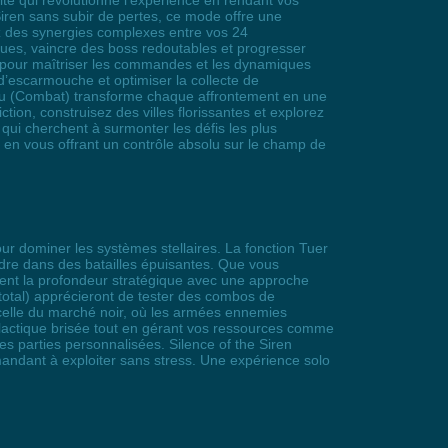
é qui révolutionne l’expérience en rendant vos
Siren sans subir de pertes, ce mode offre une
iez des synergies complexes entre vos 24
ues, vaincre des boss redoutables et progresser
t pour maîtriser les commandes et les dynamiques
 d’escarmouche et optimiser la collecte de
Dieu (Combat) transforme chaque affrontement en une
tion, construisez des villes florissantes et explorez
qui cherchent à surmonter les défis les plus
jeu en vous offrant un contrôle absolu sur le champ de
ur dominer les systèmes stellaires. La fonction Tuer
dre dans des batailles épuisantes. Que vous
tement la profondeur stratégique avec une approche
total) apprécieront de tester des combos de
 celle du marché noir, où les armées ennemies
galactique brisée tout en gérant vos ressources comme
des parties personnalisées. Silence of the Siren
mmandant à exploiter sans stress. Une expérience solo