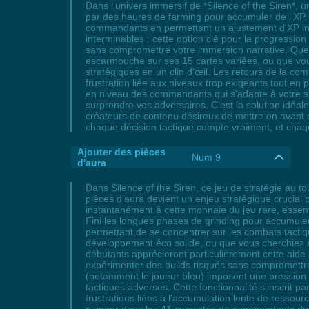
Dans l'univers immersif de *Silence of the Siren*, 
par des heures de farming pour accumuler de l'XP. 
commandants en permettant un ajustement d'XP insta
interminables : cette option clé pour la progressi
sans compromettre votre immersion narrative. Que
escarmouche sur ses 15 cartes variées, ou que vo
stratégiques en un clin d'œil. Les retours de la co
frustration liée aux niveaux trop exigeants tout en 
en niveau des commandants qui s'adapte à votre sty
surprendre vos adversaires. C'est la solution idéal
créateurs de contenu désireux de mettre en avant 
chaque décision tactique compte vraiment, et chaq
Ajouter des pièces
Num 9
d'aura
Dans Silence of the Siren, ce jeu de stratégie au to
pièces d'aura devient un enjeu stratégique crucial 
instantanément à cette monnaie du jeu rare, essen
Fini les longues phases de grinding pour accumuler
permettant de se concentrer sur les combats tactiq
développement éco solide, ou que vous cherchiez 
débutants apprécieront particulièrement cette aid
expérimenter des builds risqués sans compromettre
(notamment le joueur bleu) imposent une pression c
tactiques adverses. Cette fonctionnalité s'inscrit pa
frustrations liées à l'accumulation lente de resso