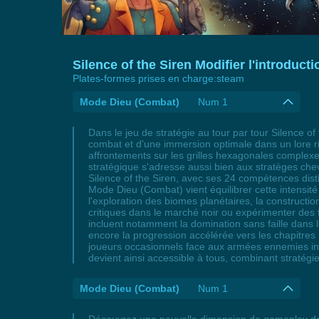
Silence of the Siren Modifier l'introducti
Plates-formes prises en charge:
steam
Mode Dieu (Combat)
Num 1
Dans le jeu de stratégie au tour par tour Silence 
combat et d'une immersion optimale dans un lore r
affrontements sur les grilles hexagonales complexe
stratégique s'adresse aussi bien aux stratèges che
Silence of the Siren, avec ses 24 compétences dis
Mode Dieu (Combat) vient équilibrer cette intensité e
l'exploration des biomes planétaires, la construct
critiques dans le marché noir ou expérimenter des f
incluent notamment la domination sans faille dans 
encore la progression accélérée vers les chapitres 
joueurs occasionnels face aux armées ennemies insu
devient ainsi accessible à tous, combinant stratégie
Mode Dieu (Combat)
Num 1