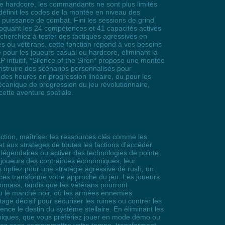
ique hardcore, les commandants ne sont plus limités
définit les codes de la montée en niveau des
 puissance de combat. Fini les sessions de grind
bloquant les 24 compétences et 41 capacités actives
herchiez à tester des tactiques agressives en
 ou vétérans, cette fonction répond à vos besoins
e pour les joueurs casual ou hardcore, éliminant la
P intuitif, *Silence of the Siren* propose une montée
nstruire des scénarios personnalisés pour
 des heures en progression linéaire, ou pour les
canique de progression du jeu révolutionnaire,
ette aventure spatiale.
fiction, maîtriser les ressources clés comme les
et aux stratèges de toutes les factions d'accéder
égendaires ou activer des technologies de pointe.
 joueurs des contraintes économiques, leur
 optiez pour une stratégie agressive de rush, un
es transforme votre approche du jeu. Les joueurs
iomass, tandis que les vétérans pourront
u le marché noir, où les armées ennemies
ge décisif pour sécuriser les ruines ou contrer les
uence le destin du système stellaire. En éliminant les
namiques, que vous préfériez jouer en mode démo ou