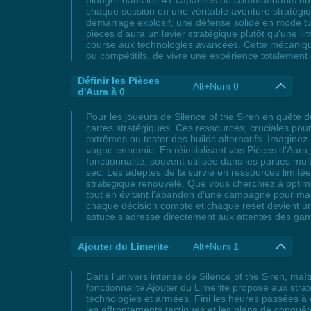
plonger dans les 41 capacités de commandants du j
chaque session en une véritable aventure stratégiqu
démarrage explosif, une défense solide en mode turt
pièces d'aura un levier stratégique plutôt qu'une l
course aux technologies avancées. Cette mécanique i
ou compétitifs, de vivre une expérience totalement 
Définir les Pièces
Alt+Num 0
d'Aura à 0
Pour les joueurs de Silence of the Siren en quête de
cartes stratégiques. Ces ressources, cruciales pou
extrêmes ou tester des builds alternatifs. Imagine
vague ennemie. En réinitialisant vos Pièces d'Aura,
fonctionnalité, souvent utilisée dans les parties mul
sec. Les adeptes de la survie en ressources limit
stratégique renouvelé. Que vous cherchiez à optimise
tout en évitant l’abandon d’une campagne pour mauv
chaque décision compte et chaque reset devient un
astuce s’adresse directement aux attentes des game
Ajouter du Limerite
Alt+Num 1
Dans l'univers intense de Silence of the Siren, maîtr
fonctionnalité Ajouter du Limerite propose aux str
technologies et armées. Fini les heures passées à e
les affrontements tactiques et les plans de conqu