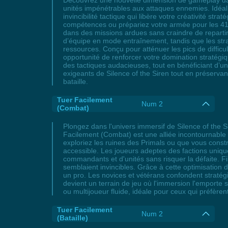
Découvrez une nouvelle dimension de gameplay dans
unités impénétrables aux attaques ennemies. Idéal p
invincibilité tactique qui libère votre créativité s
compétences ou prépariez votre armée pour les 41
dans des missions ardues sans craindre de reparti
d’équipe en mode entraînement, tandis que les strat
ressources. Conçu pour atténuer les pics de diffic
opportunité de renforcer votre domination stratégiqu
des tactiques audacieuses, tout en bénéficiant d’u
exigeants de Silence of the Siren tout en préservant
bataille.
Tuer Facilement
Num 2
(Combat)
Plongez dans l'univers immersif de Silence of the S
Facilement (Combat) est une alliée incontournable
exploriez les ruines des Primals ou que vous constr
accessible. Les joueurs adeptes des factions uniq
commandants et d'unités sans risquer la défaite. F
semblaient invincibles. Grâce à cette optimisation 
un pro. Les novices et vétérans confondent stratégie
devient un terrain de jeu où l'immersion l'emporte 
ou multijoueur fluide, idéale pour ceux qui préfèrent
Tuer Facilement
Num 2
(Bataille)