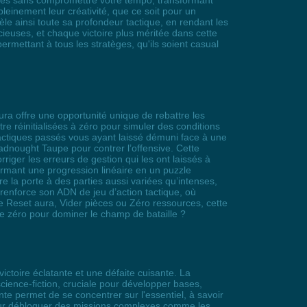
bles sans compromettre votre tempo, transformant
leinement leur créativité, que ce soit pour un
èle ainsi toute sa profondeur tactique, en rendant les
cieuses, et chaque victoire plus méritée dans cette
rmettant à tous les stratèges, qu'ils soient casual
Aura offre une opportunité unique de rebattre les
 réinitialisées à zéro pour simuler des conditions
tactiques passés vous ayant laissé démuni face à une
adnought Taupe pour contrer l’offensive. Cette
rriger les erreurs de gestion qui les ont laissés à
rmant une progression linéaire en un puzzle
re la porte à des parties aussi variées qu’intenses,
renforce son ADN de jeu d’action tactique, où
 Reset aura, Vider pièces ou Zéro ressources, cette
de zéro pour dominer le champ de bataille ?
victoire éclatante et une défaite cuisante. La
cience-fiction, cruciale pour développer bases,
te permet de se concentrer sur l'essentiel, à savoir
 pour débloquer des missions complexes comme les