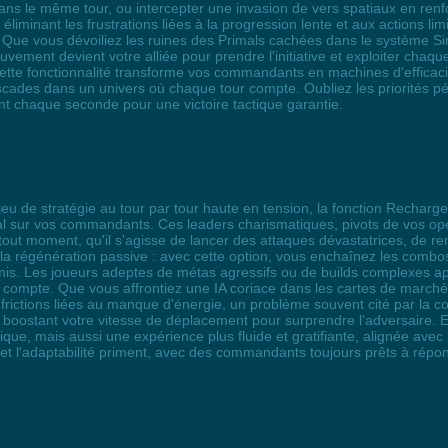
e dans le même tour, ou intercepter une invasion de vers spatiaux en ren
liminant les frustrations liées à la progression lente et aux actions l
Que vous dévoiliez les ruines des Primals cachées dans le système S
uvement devient votre alliée pour prendre l'initiative et exploiter chaq
 cette fonctionnalité transforme vos commandants en machines d'efficaci
cades dans un univers où chaque tour compte. Oubliez les priorités pé
nt chaque seconde pour une victoire tactique garantie.
 jeu de stratégie au tour par tour haute en tension, la fonction Recharg
al sur vos commandants. Ces leaders charismatiques, pivots de vos opér
out moment, qu'il s'agisse de lancer des attaques dévastatrices, de r
s à la régénération passive : avec cette option, vous enchaînez les co
s. Les joueurs adeptes de métas agressifs ou de builds complexes appré
 compte. Que vous affrontiez une IA coriace dans les cartes de marché 
es frictions liées au manque d'énergie, un problème souvent cité par l
 boostant votre vitesse de déplacement pour surprendre l'adversaire. En
que, mais aussi une expérience plus fluide et gratifiante, alignée ave
té et l'adaptabilité priment, avec des commandants toujours prêts à répo