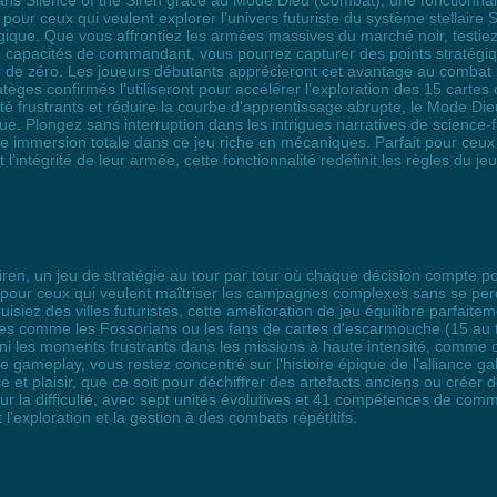
 Silence of the Siren grâce au Mode Dieu (Combat), une fonctionnalit
our ceux qui veulent explorer l’univers futuriste du système stellaire 
tratégique. Que vous affrontiez les armées massives du marché noir, test
 capacités de commandant, vous pourrez capturer des points stratégiq
r de zéro. Les joueurs débutants apprécieront cet avantage au comba
èges confirmés l’utiliseront pour accélérer l’exploration des 15 cartes
ulté frustrants et réduire la courbe d’apprentissage abrupte, le Mode 
e. Plongez sans interruption dans les intrigues narratives de science-fic
ne immersion totale dans ce jeu riche en mécaniques. Parfait pour ceux 
 l’intégrité de leur armée, cette fonctionnalité redéfinit les règles du 
iren, un jeu de stratégie au tour par tour où chaque décision compte po
 pour ceux qui veulent maîtriser les campagnes complexes sans se per
uisiez des villes futuristes, cette amélioration de jeu équilibre parfai
ues comme les Fossorians ou les fans de cartes d'escarmouche (15 au 
ini les moments frustrants dans les missions à haute intensité, comme
de gameplay, vous restez concentré sur l'histoire épique de l'alliance 
 et plaisir, que ce soit pour déchiffrer des artefacts anciens ou créer 
sur la difficulté, avec sept unités évolutives et 41 compétences de co
 l'exploration et la gestion à des combats répétitifs.