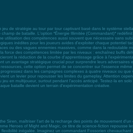
un jeu de stratégie au tour par tour captivant basé dans le système stel
hamp de bataille. L'option *Énergie Illimitée (Commandant)* redéfinit le
 utilisation des compétences aussi souvent que nécessaire sans subir le
tégiques inédites pour les joueurs avides d'exploiter chaque potentie
riaces ou des vagues ennemies massives, comme dans la redoutable m
la force des compétences limitée par les niveaux : enchaînez buffs défe
ieront la réduction de la courbe d'apprentissage grâce à l'expériment
ront un avantage stratégique crucial pour surprendre leurs adversaires
 ressources, cette option permet de se concentrer sur l'essence même d
progressiez dans les campagnes complexes à quatre niveaux ou que vou
nt un levier pour repousser les limites du gameplay. Attention cependan
du jeu en multijoueur, surtout pendant l'accès anticipé. Testez-la en sol
que bataille devient un terrain d'expérimentation créative.
f the Siren, maîtriser l'art de la recharge des points de mouvement d'u
me Heroes of Might and Magic, ce titre de science-fiction repousse les 
ne flexibilité inégalée. Imaginez un commandant Fossorien chevauchan