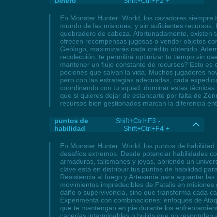
Dinero
Shift+Ctrl+F2 +
En Monster Hunter: World, los cazadores siempre b
mundo de las misiones, y sin suficientes recursos,
quebradero de cabeza. Afortunadamente, existen t
ofrecen recompensas jugosas o vender objetos com
Geólogo, maximizarás cada crédito obtenido. Adem
recolección, te permitirá optimizar tu tiempo sin 
mantener un flujo constante de recursos? Esto es c
pociones que salvan la vida. Muchos jugadores nova
pero con las estrategias adecuadas, cada expedici
coordinando con tu squad, dominar estas técnicas t
que si quieres dejar de estancarte por falta de Ze
recursos bien gestionados marcan la diferencia en
puntos de
Shift+Ctrl+F3 -
habilidad
Shift+Ctrl+F4 +
En Monster Hunter: World, los puntos de habilidad 
desafíos extremos. Desde potenciar habilidades co
armaduras, talismanes y joyas, abriendo un univer
clave está en distribuir tus puntos de habilidad p
Resistencia al fuego y Artesanía para aguantar las 
movimientos impredecibles de Fatalis en misiones 
daño o supervivencia, sino que transforma cada ca
Experimenta con combinaciones: enfoques de Ataqu
que te mantengan en pie durante los enfrentamiento
cacerías interminables o builds que no responden a 