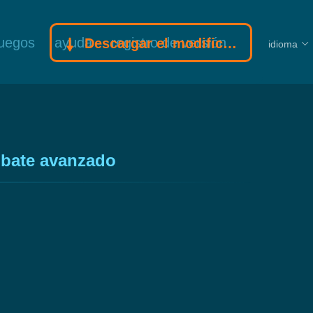
juegos
ayuda
registro de versión
Descargar el modificador Gamebuff
idioma
mbate avanzado