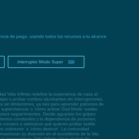
encia de juego, usando todos los recursos a tu alcance
interruptor Modo Super
d Vida Infinita redefine la experiencia de caza al
ejas o probar combos alucinantes sin interrupciones.
 sin limitaciones, ya sea para aprender patrones de
a supervivencia' o 'cómo activar God Mode' suelen
 esos requerimientos. Desde aguantar los golpes
eintentos constantes y la dependencia de pociones,
s novatos o veteranos que quieren probar builds
mo sobrevivir' a 'cómo destruir'. La comunidad
maximizar su diversión en el ecosistema de la Isla
s cooperativas, Vida Infinita eleva el nivel de