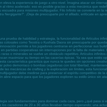
eleva la experiencia de juego a otro nivel. Imagina atacar sin interru
al ritmo acelerado: eso es posible gracias a esta mecánica que redef
tu escuadra para misiones multijugador, Filo Infinito se convierte en 
tra Nergigante?'. ¡Deja de preocuparte por el afilado, enfócate en apre
a prueba de habilidad y estrategia, la funcionalidad de Artículos inf
ias colosales como Teostra o Kushala Daora sin preocuparte por quedar
innovación permite a los jugadores centrarse en perfeccionar sus bui
en partidas cooperativas sin interrupciones por la falta de materiales
aras o minerales se vuelve un obstáculo repetitivo. Artículos infinito
uscan maximizar su tiempo en las cacerías épicas. Ya sea que estés op
ta característica garantiza que nunca te quedes sin opciones creativ
 usar polvo demoníaco o bombas cegadoras con total libertad, mantenien
e las mecánicas de crafting y la exploración sin límites, esta funcion
ultijugador debe medirse para preservar el espíritu competitivo de la 
ién abre espacio para que los jugadores exploren su estilo único sin at
ategia son fundamentales para dominar cada caza, pero ¿qué pasa si eli
ue los cazadores de 20 a 30 años llevaban tiempo esperando: una actua