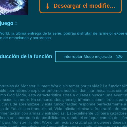
Descargar el modificador Gamebuff
l juego：
ld, la última entrega de la serie, podrás disfrutar de la mejor experi
e de emociones y sorpresas.
oducción de la función
interruptor Modo mejorado
utales de Monster Hunter: World sin temer por tu vida? La funcionalida
able, permitiendo explorar entornos hostiles, dominar mecánicas compl
mo God Mode, esta característica atrae a quienes buscan una aventura
ploración sin morir. En comunidades gaming, términos como 'trucos par
 curva de aprendizaje, y esta funcionalidad responde perfectamente a
 de Fatalis con tranquilidad, Vida Infinita elimina la frustración de r
rimentación con armas y estrategias. Especialmente útil para cazadore
lla en un laboratorio de posibilidades, donde el enfoque cambia de 'có
vo' para Monster Hunter: World, un recurso crucial para quienes desean 
ecolectando materiales en áreas peligrosas o siendo el tanque en partida