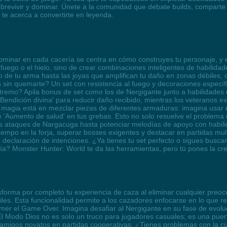
obrevivir y dominar. Únete a la comunidad que debate builds, comparte 
te acerca a convertirte en leyenda.
dominar en cada cacería se centra en cómo construyes tu personaje, y 
 fuego o el hielo, sino de crear combinaciones inteligentes de habilid
lo de tu arma hasta las joyas que amplifican tu daño en zonas débiles, 
h sin quemarte? Un set con resistencia al fuego y decoraciones especí
tremo? Apila bonus de set como los de Nergigante junto a habilidades
ndición divina' para reducir daño recibido, mientras los veteranos ex
magia está en mezclar piezas de diferentes armaduras: imagina usar e
'Aumento de salud' en tus grebas. Esto no solo resuelve el problema d
os ataques de Nargacuga hasta potenciar melodías de apoyo con habili
iempo en la forja, superar bosses exigentes y destacar en partidas mu
 declaración de intenciones. ¿Ya tienes tu set perfecto o sigues buscan
ría? Monster Hunter: World te da las herramientas, pero tú pones la cre
forma por completo tu experiencia de caza al eliminar cualquier preoc
les. Esta funcionalidad permite a los cazadores enfocarse en lo que r
mer el Game Over. Imagina desafiar al Nergigante en su fase de evolu
 El Modo Dios no es solo un truco para jugadores casuales; es una pue
 amigos novatos en partidas cooperativas. ¿Tienes problemas con la c