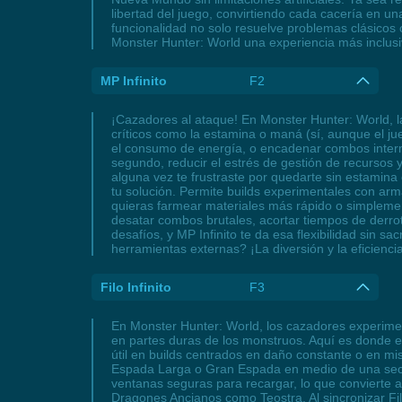
libertad del juego, convirtiendo cada cacería en u
funcionalidad no solo resuelve problemas clásicos 
Monster Hunter: World una experiencia más inclusi
MP Infinito
F2
¡Cazadores al ataque! En Monster Hunter: World, l
críticos como la estamina o maná (sí, aunque el j
el consumo de energía, o encadenar combos interm
segundo, reducir el estrés de gestión de recursos
alguna vez te frustraste por quedarte sin estami
tu solución. Permite builds experimentales con arm
quieras farmear materiales más rápido o simplemente 
desatar combos brutales, acortar tiempos de derrot
desafíos, y MP Infinito te da esa flexibilidad sin 
herramientas externas? ¡La diversión y la eficiencia
Filo Infinito
F3
En Monster Hunter: World, los cazadores experimen
en partes duras de los monstruos. Aquí es donde en
útil en builds centrados en daño constante o en m
Espada Larga o Gran Espada en medio de una secuenc
ventanas seguras para recargar, lo que convierte 
Dragones Ancianos como Teostra. Al sincronizar Fil