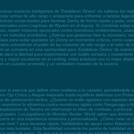
uscan maneras inteligentes de 'Establecer Dinero' sin saltarse las r
 forjar armas de alto rango o prepararte para enfrentar a bestias lege
ácticas comprobadas para farmear Zenny de forma rápida y justa, co
erciales como Lágrimas de Wyvern en el Argosy. Si combinás estas es
ás, repetir misiones opcionales contra monstruos emblemáticos, usan
caer en métodos prohibidos. ¿Sabías que gestionar bien tu inventario, v
lave para evitar quedarte sin Zenny en momentos críticos, como cuando
tos subestiman el poder de las misiones de alto rango o el valor de l
ón se convierte en una oportunidad para 'Establecer Dinero' de manera
e dará la libertad para experimentar con builds variados y mantenerte
nny y seguir escalando en el ranking, estas prácticas son tu mejor ali
tre un cazador promedio y un verdadero maestro de la cacería.
son la esencia que define cómo moldeas a tu cazador, permitiéndote ad
mo Ojo Crítico y Ataque mejorado hasta equilibrar defensas con Protec
so de optimización táctica. ¿Quieres un estilo agresivo con espadas d
ara maximizar tu eficiencia contra monstruos ágiles como Nargacuga o t
explosiones de Teostra sin interrumpir tu ritmo de combate, o prioriza
grupales. Los jugadores de Monster Hunter: World saben que dominar l
cería en una experiencia inmersiva y personalizada. ¿Cómo crear un b
e nivel 7 para devastar rápido, habilidades de apoyo como Maestro de
s más brutales. Esta flexibilidad convierte los puntos de habilidad en 
tu estilo de juego. Ya sea que te especialices en explotar debilidades 