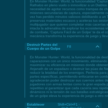
En Monster Hunter: World, la funcionalidad 'Captu
Rathalos en pleno vuelo o inmovilizar a un Diablos
necesidad de agotar recursos como trampas de ch
misiones secundarias de captura, especialmente c
vez has perdido minutos valiosos debilitando a un 
preservas materiales escasos y aceleras tus sesi
multijugador que quieren completar más cacerías en
intacta la adrenalina de explorar los ecosistemas
de combate, 'Captura Fácil de un Golpe' te da el c
mecánica transforma la experiencia de juego y llev
Destruir Partes del
F8
Cuerpo de un Golpe
En Monster Hunter: World, la funcionalidad de destr
caparazones con un único movimiento, eliminando l
maximizar su eficiencia en misiones donde obtener
Anjanath de un espadazo o destruir las púas de N
reducir la letalidad de los enemigos. Perfecta par
partes específicas, permitiendo enfocarse en com
agradecerán poder destrozar sus cuernos antes de
jugadores con armas lentas como la gran espada pue
repetitivo al garantizar que cada cacería sea rápid
dinámicos ni la tensión de sus batallas estratégic
de un golpe eleva tu experiencia de juego a otro ni
Establecer
Shift+Ctrl+F1 -