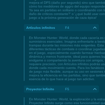
mejora el DPS (daño por segundo) sino que también 
cómo los medidores de aggro del equipo responden 
Ya sea en partidas en solitario o coordinando con 
daño de críticos constante?' o '¿qué build usar con
juego a la próxima generación de caza épica!
Artículos infinitos
F4
En Monster Hunter: World, donde cada cacería es un
suministros esenciales. Imagina enfrentarte a best
trampas durante las misiones más exigentes. Esta 
diferentes tácticas de combate o coordinar jugadas 
en el juego, especialmente cuando farmear hierbas r
dinámica y menos frustrante, ideal para quienes b
endgame o compartiendo la aventura con amigos, es
requiere precisión, con Artículos infinitos podrás
donde cada movimiento cuenta. Para los fanáticos d
de juego más flexible, aunque su uso en sesiones m
mejora la eficiencia en las partidas, sino que tamb
esencia de lo que hace al juego tan adictivo.
Proyector Infinito
F5
En Monster Hunter: World, la exploración y la estr
Proyector Infinito surge como esa funcionalidad q