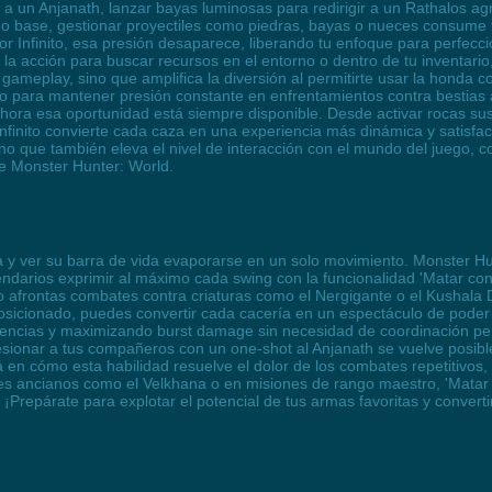
r a un Anjanath, lanzar bayas luminosas para redirigir a un Rathalos a
go base, gestionar proyectiles como piedras, bayas o nueces consume 
 Infinito, esa presión desaparece, liberando tu enfoque para perfecci
 la acción para buscar recursos en el entorno o dentro de tu inventar
gameplay, sino que amplifica la diversión al permitirte usar la honda c
 o para mantener presión constante en enfrentamientos contra bestias 
ahora esa oportunidad está siempre disponible. Desde activar rocas 
nfinito convierte cada caza en una experiencia más dinámica y satisfac
 sino que también eleva el nivel de interacción con el mundo del juego,
de Monster Hunter: World.
 y ver su barra de vida evaporarse en un solo movimiento. Monster Hun
ndarios exprimir al máximo cada swing con la funcionalidad 'Matar con 
o afrontas combates contra criaturas como el Nergigante o el Kushala 
posicionado, puedes convertir cada cacería en un espectáculo de pode
stencias y maximizando burst damage sin necesidad de coordinación pe
presionar a tus compañeros con un one-shot al Anjanath se vuelve pos
 en cómo esta habilidad resuelve el dolor de los combates repetitivos
nes ancianos como el Velkhana o en misiones de rango maestro, 'Matar 
. ¡Prepárate para explotar el potencial de tus armas favoritas y conver