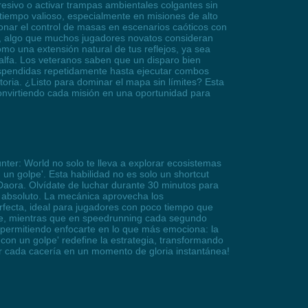
gresivo o activar trampas ambientales colgantes sin
tiempo valioso, especialmente en misiones de alto
onar el control de masas en escenarios caóticos con
io, algo que muchos jugadores novatos consideran
omo una extensión natural de tus reflejos, ya sea
alfa. Los veteranos saben que un disparo bien
suspendidas repetidamente hasta ejecutar combos
toria. ¿Listo para dominar el mapa sin límites? Esta
 convirtiendo cada misión en una oportunidad para
ter: World no solo te lleva a explorar ecosistemas
un golpe'. Esta habilidad no es solo un shortcut
Daora. Olvídate de luchar durante 30 minutos para
r absoluto. La mecánica aprovecha los
rfecta, ideal para jugadores con poco tiempo que
ible, mientras que en speedrunning cada segundo
, permitiendo enfocarte en lo que más emociona: la
con un golpe' redefine la estrategia, transformando
tir cada cacería en un momento de gloria instantánea!