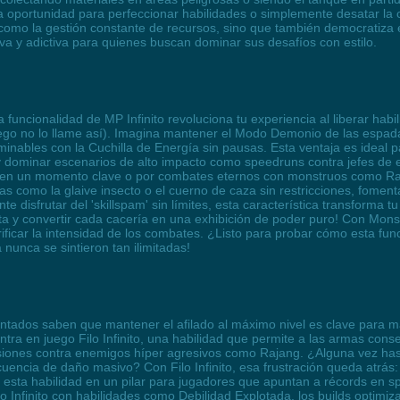
na oportunidad para perfeccionar habilidades o simplemente desatar la c
como la gestión constante de recursos, sino que también democratiza e
va y adictiva para quienes buscan dominar sus desafíos con estilo.
a funcionalidad de MP Infinito revoluciona tu experiencia al liberar h
uego no lo llame así). Imagina mantener el Modo Demonio de las espada
inables con la Cuchilla de Energía sin pausas. Esta ventaja es ideal
 y dominar escenarios de alto impacto como speedruns contra jefes de
na en un momento clave o por combates eternos con monstruos como Raj
as como la glaive insecto o el cuerno de caza sin restricciones, foment
disfrutar del 'skillspam' sin límites, esta característica transforma tu
a y convertir cada cacería en una exhibición de poder puro! Con Monst
sacrificar la intensidad de los combates. ¿Listo para probar cómo esta f
 nunca se sintieron tan ilimitadas!
tados saben que mantener el afilado al máximo nivel es clave para max
tra en juego Filo Infinito, una habilidad que permite a las armas cons
isiones contra enemigos híper agresivos como Rajang. ¿Alguna vez has 
ia de daño masivo? Con Filo Infinito, esa frustración queda atrás: ya
a esta habilidad en un pilar para jugadores que apuntan a récords en 
o Infinito con habilidades como Debilidad Explotada, los builds optimiz