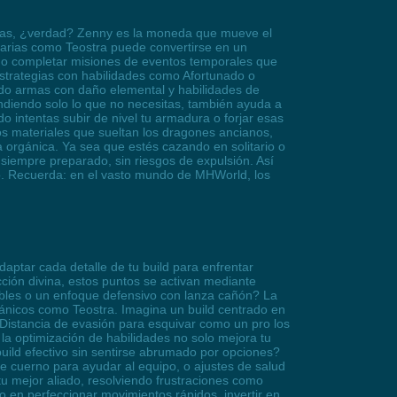
eglas, ¿verdad? Zenny es la moneda que mueve el
ndarias como Teostra puede convertirse en un
mo completar misiones de eventos temporales que
trategias con habilidades como Afortunado o
do armas con daño elemental y habilidades de
endiendo solo lo que no necesitas, también ayuda a
 intentas subir de nivel tu armadura o forjar esas
os materiales que sueltan los dragones ancianos,
 orgánica. Ya sea que estés cazando en solitario o
 siempre preparado, sin riesgos de expulsión. Así
ado. Recuerda: en el vasto mundo de MHWorld, los
aptar cada detalle de tu build para enfrentar
ción divina, estos puntos se activan mediante
obles o un enfoque defensivo con lanza cañón? La
itánicos como Teostra. Imagina un build centrado en
r Distancia de evasión para esquivar como un pro los
a optimización de habilidades no solo mejora tu
uild efectivo sin sentirse abrumado por opciones?
 cuerno para ayudar al equipo, o ajustes de salud
tu mejor aliado, resolviendo frustraciones como
o en perfeccionar movimientos rápidos, invertir en