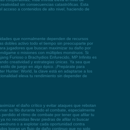
reatividad sin consecuencias catastróficas. Esta
l acceso a contenidos de alto nivel, haciendo de
abilidades que normalmente dependen de recursos
s dobles activo todo el tiempo sin preocuparte por
 para jugadores que buscan maximizar su daño por
 endgame o misiones con múltiples monstruos. Si
ang Furioso o Brachydios Enfurecido, MP Infinito es
ando creatividad y estrategias únicas. Ya sea que
 estilo de juego en algo épico. ¡Prepárate para
er Hunter: World, la clave está en adaptarse a los
uncionalidad eleva tu rendimiento sin depender de
imizar el daño crítico y evitar ataques que rebotan
ervar su filo durante todo el combate, especialmente
perdido el ritmo de combate por tener que afilar tu
 no necesitas llevar piedras de afilar ni buscar
speedruns o a explotar cada oportunidad contra
ados logran un flujo de daño continuo que no solo