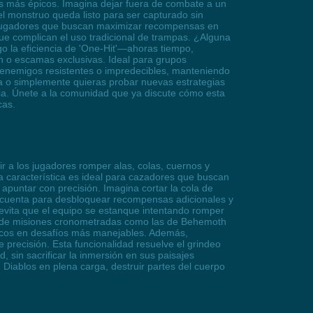
os más épicos. Imagina dejar fuera de combate a un
el monstruo queda listo para ser capturado sin
 jugadores que buscan maximizar recompensas en
e complican el uso tradicional de trampas. ¿Alguna
o la eficiencia de 'One-Hit'—ahoras tiempo,
n o escamas exclusivas. Ideal para grupos
n enemigos resistentes o impredecibles, manteniendo
ra o simplemente quieras probar nuevas estrategias
oria. Únete a la comunidad que ya discute cómo esta
cas.
ir a los jugadores romper alas, colas, cuernos y
a característica es ideal para cazadores que buscan
apuntar con precisión. Imagina cortar la cola de
 cuenta para desbloquear recompensas adicionales y
 evita que el equipo se estanque intentando romper
os de misiones cronometradas como las de Behemoth
picos en desafíos más manejables. Además,
 precisión. Esta funcionalidad resuelve el grindeo
, sin sacrificar la inmersión en sus paisajes
 Diablos en plena carga, destruir partes del cuerpo