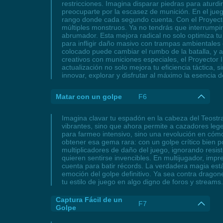
restricciones. Imagina disparar piedras para aturdi
preocuparte por la escasez de munición. En el jue
rango donde cada segundo cuenta. Con el Proyector
múltiples monstruos. Ya no tendrás que interrumpir
abrumador. Esta mejora radical no solo optimiza tu 
para infligir daño masivo con trampas ambientales
colocado puede cambiar el rumbo de la batalla, y 
creativos con municiones especiales, el Proyector I
actualización no solo mejora tu eficiencia táctica,
innovar, explorar y disfrutar al máximo la esencia 
Matar con un golpe
F6
Imagina clavar tu espadón en la cabeza del Teostra
vibrantes, sino que ahora permite a cazadores lege
para farmeo intensivo, sino una revolución en cóm
obtener esa gema rara: con un golpe crítico bien 
multiplicadores de daño del juego, ignorando resi
quieren sentirse invencibles. En multijugador, im
cuenta para batir récords. La verdadera magia está
emoción del golpe definitivo. Ya sea contra drago
tu estilo de juego en algo digno de foros y streams
Captura Fácil de un
F7
Golpe