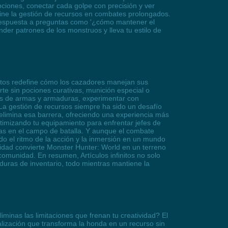
pciones, conectar cada golpe con precisión y ver
ine la gestión de recursos en combates prolongados.
la respuesta a preguntas como '¿cómo mantener el
nder patrones de los monstruos y lleva tu estilo de
initos redefine cómo los cazadores manejan sus
te sin pociones curativas, munición especial o
lds de armas y armaduras, experimentar con
. La gestión de recursos siempre ha sido un desafío
s elimina esa barrera, ofreciendo una experiencia más
timizando tu equipamiento para enfrentar jefes de
as en el campo de batalla. Y aunque el combate
do el ritmo de la acción y la inmersión en un mundo
alidad convierte Monster Hunter: World en un terreno
comunidad. En resumen, Artículos infinitos no solo
aduras de inventario, todo mientras mantiene la
minas las limitaciones que frenan tu creatividad? El
lización que transforma la honda en un recurso sin