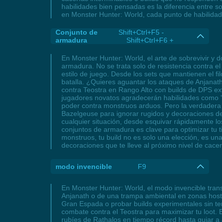
habilidades bien pensadas es la diferencia entre s
en Monster Hunter: World, cada punto de habilidad 
Conjunto de
Shift+Ctrl+F5 -
armadura
Shift+Ctrl+F6 +
En Monster Hunter: World, el arte de sobrevivir y 
armadura. No se trata solo de resistencia contra el
estilo de juego. Desde los sets que mantienen el fi
batalla. ¿Quieres aguantar los ataques de Anjanat
contra Teostra en Rango Alto con builds de DPS ex
jugadores novatos agradecerán habilidades como 'Be
poder contra monstruos arduos. Pero la verdadera 
Bazelgeuse para ignorar rugidos y decoraciones de 
cualquier situación, desde esquivar rápidamente l
conjuntos de armadura es clave para optimizar tu t
monstruos, tu build no es solo una elección, es una
decoraciones que te lleve al próximo nivel de cace
modo invencible
F9
En Monster Hunter: World, el modo invencible trans
Anjanath o de una trampa ambiental en zonas hosti
Gran Espada o probar builds experimentales sin te
combate contra el Teostra para maximizar tu loot.
rubíes de Rathalos en tiempo récord hasta guiar a