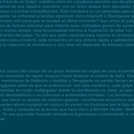
ra Fácil de un Golpe' redefine cómo los cazadores abordan sus desafí
 antes de que siquiera reaccione: con un único ataque bien ejecutado, 
oque o bombas tranquilizantes. Esta mecánica es un salvavidas para
uando se enfrentan a bestias agresivas como Anjanath o Bazelgeuse qu
Teostra solo para que se escape al último momento? Aquí entra en jueg
ones de farmeo intensivo para obtener esas codiciadas gemas de wyver
 menos tiempo, esta funcionalidad elimina la frustración de lidiar co
 vibrantes del juego. Ya sea que estés cazando para mejorar tu armadu
ontrol para convertir cada encuentro en una victoria rápida y satisfact
a tu colección de monstruos a otro nivel sin depender de trampas clási
uir partes del cuerpo de un golpe redefine las reglas de caza al permit
a necesidad de repetir ataques hasta alcanzar el umbral de daño. Est
 membranas de Rathalos o debilitar a Nergigante sin perder tiempo en 
ergigante antes de que se endurezcan: con esta mecánica, cada golpe
a partidas en modo multijugador donde la coordinación es clave, ya que
bos devastadores o en sobrevivir a embestidas mortales. Los fanátic
 que lance su ataque de meteoro gigante, convirtiendo encuentros é
den ahora competir en ruptura de partes sin frustrarse por la falta de
a, fluida y centrada en la acción que hace único a Monster Hunter: World
as. Ya sea que estés forjando armaduras legendarias o enfrentando a un
vel.