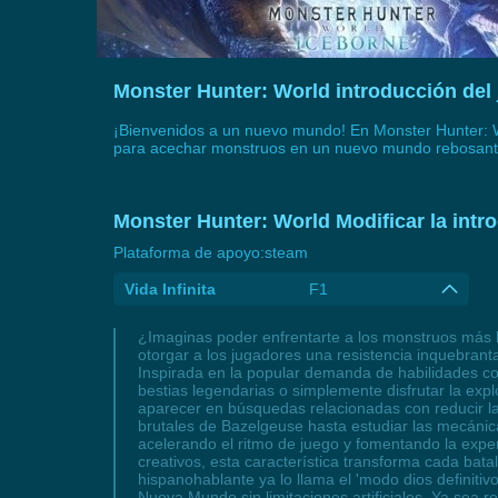
Monster Hunter: World introducción de
¡Bienvenidos a un nuevo mundo! En Monster Hunter: Wor
para acechar monstruos en un nuevo mundo rebosant
Monster Hunter: World Modificar la intr
Plataforma de apoyo:
steam
Vida Infinita
F1
¿Imaginas poder enfrentarte a los monstruos más br
otorgar a los jugadores una resistencia inquebrant
Inspirada en la popular demanda de habilidades co
bestias legendarias o simplemente disfrutar la ex
aparecer en búsquedas relacionadas con reducir la
brutales de Bazelgeuse hasta estudiar las mecánicas
acelerando el ritmo de juego y fomentando la expe
creativos, esta característica transforma cada bata
hispanohablante ya lo llama el 'modo dios definiti
Nueva Mundo sin limitaciones artificiales. Ya sea r