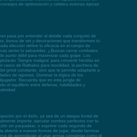
consejos de optimización y celebra victorias épicas:
eso pasa por entender al detalle cada conjunto de
ades, bonus de set y decoraciones que transformen tu
cada elección define tu eficacia en el campo de
ficas serán tu salvavidas. ¿Buscas cerrar combates
 de punto débil para maximizar cada golpe. Los
plotarán 'Sangre maligna' para convertir heridas en
l casco de Rathalos para movilidad, la pechera de
el grind constante, sino que te permite adaptarte a
dades de tapones. Dominar la lógica de los
ltijugador. Recuerda que en esta jungla de
do el equilibrio entre defensa, habilidades y
atividad.
upación por el daño, ya sea de un ataque brutal de
ealmente importa: ejecutar combos perfectos con tu
ción sin parpadear, o exprimir cada segundo de
rta abierta a nuevas formas de jugar, desde farmear
urva de aprendizaje al usar armas complejas como el