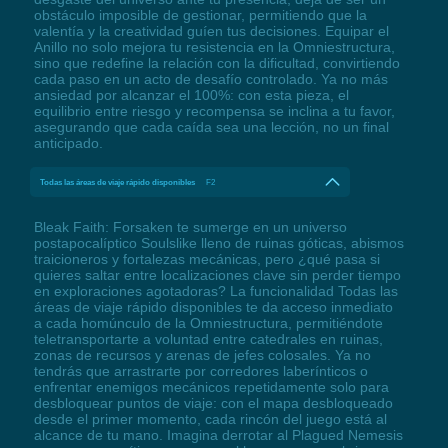
obstáculo imposible de gestionar, permitiendo que la
valentía y la creatividad guíen tus decisiones. Equipar el
Anillo no solo mejora tu resistencia en la Omniestructura,
sino que redefine la relación con la dificultad, convirtiendo
cada paso en un acto de desafío controlado. Ya no más
ansiedad por alcanzar el 100%: con esta pieza, el
equilibrio entre riesgo y recompensa se inclina a tu favor,
asegurando que cada caída sea una lección, no un final
anticipado.
Todas las áreas de viaje rápido disponibles
F2
Bleak Faith: Forsaken te sumerge en un universo
postapocalíptico Soulslike lleno de ruinas góticas, abismos
traicioneros y fortalezas mecánicas, pero ¿qué pasa si
quieres saltar entre localizaciones clave sin perder tiempo
en exploraciones agotadoras? La funcionalidad Todas las
áreas de viaje rápido disponibles te da acceso inmediato
a cada homúnculo de la Omniestructura, permitiéndote
teletransportarte a voluntad entre catedrales en ruinas,
zonas de recursos y arenas de jefes colosales. Ya no
tendrás que arrastrarte por corredores laberínticos o
enfrentar enemigos mecánicos repetidamente solo para
desbloquear puntos de viaje: con el mapa desbloqueado
desde el primer momento, cada rincón del juego está al
alcance de tu mano. Imagina derrotar al Plagued Nemesis