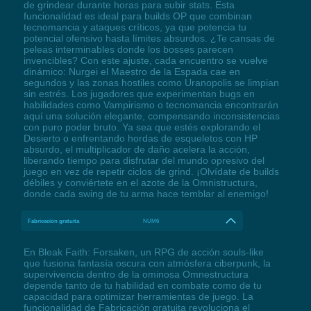
de grindear durante horas para subir stats. Esta
funcionalidad es ideal para builds OP que combinan
tecnomancia y ataques críticos, ya que potencia tu
potencial ofensivo hasta límites absurdos. ¿Te cansas de
peleas interminables donde los bosses parecen
invencibles? Con este ajuste, cada encuentro se vuelve
dinámico: Nurgei el Maestro de la Espada cae en
segundos y las zonas hostiles como Uranopolis se limpian
sin estrés. Los jugadores que experimentan bugs en
habilidades como Vampirismo o tecnomancia encontrarán
aquí una solución elegante, compensando inconsistencias
con puro poder bruto. Ya sea que estés explorando el
Desierto o enfrentando hordas de esqueletos con HP
absurdo, el multiplicador de daño acelera la acción,
liberando tiempo para disfrutar del mundo opresivo del
juego en vez de repetir ciclos de grind. ¡Olvídate de builds
débiles y conviértete en el azote de la Omnistructura,
donde cada swing de tu arma hace temblar al enemigo!
Fabricación gratuita
NUM6
En Bleak Faith: Forsaken, un RPG de acción souls-like
que fusiona fantasía oscura con atmósfera ciberpunk, la
supervivencia dentro de la ominosa Omnestructura
depende tanto de tu habilidad en combate como de tu
capacidad para optimizar herramientas de juego. La
funcionalidad de Fabricación gratuita revoluciona el