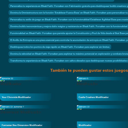
Personaliza tu experiencia en Bleak Faith: Forsaken con Fabricación gratuita para desbloquear builds creativos y
Domina la Omniestructura con la función 'Establecer Fuerza Base' en Bleak Faith: Forsaken para personalizar tu
Personaliza tu estilo de juego en Bleak Faith: Forsaken con la funcionalidad Establecer Agilidad Base para maxi
Domina builds tecnománticas y mejora daño mágico y resistencia en Bleak Faith: Forsaken con la funcionalidad 
Funcionalidad en Bleak Faith: Forsaken que permite ajustar la Constitución y Pool de Vida desde el Stat Base p
El Anillo de Entropía es una pieza esencial para controlar la acumulación de entropía en Bleak Faith: Forsaken, 
Desbloquea todos los puntos de viaje rápido en Bleak Faith: Forsaken para explorar sin límites
Domina la velocidad en Bleak Faith: Forsaken para explotar tu máximo potencial en exploración y combate bruta
Transforma tu experiencia en Bleak Faith: Forsaken con saltos elevados que desbloquean nuevas posibilidades 
También te pueden gustar estos juegos
aumentar 32
ordinario 5
Your Chronicle Modificador
Castle Crashers Modificador
ordinario 13
aumentar 7
ordinario 10
Fantasian Neo Dimension Modificador
Modificador