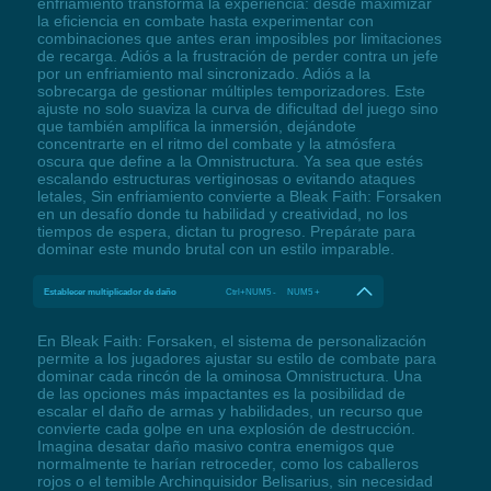
enfriamiento transforma la experiencia: desde maximizar
la eficiencia en combate hasta experimentar con
combinaciones que antes eran imposibles por limitaciones
de recarga. Adiós a la frustración de perder contra un jefe
por un enfriamiento mal sincronizado. Adiós a la
sobrecarga de gestionar múltiples temporizadores. Este
ajuste no solo suaviza la curva de dificultad del juego sino
que también amplifica la inmersión, dejándote
concentrarte en el ritmo del combate y la atmósfera
oscura que define a la Omnistructura. Ya sea que estés
escalando estructuras vertiginosas o evitando ataques
letales, Sin enfriamiento convierte a Bleak Faith: Forsaken
en un desafío donde tu habilidad y creatividad, no los
tiempos de espera, dictan tu progreso. Prepárate para
dominar este mundo brutal con un estilo imparable.
Establecer multiplicador de daño
Ctrl+NUM5 - NUM5 +
En Bleak Faith: Forsaken, el sistema de personalización
permite a los jugadores ajustar su estilo de combate para
dominar cada rincón de la ominosa Omnistructura. Una
de las opciones más impactantes es la posibilidad de
escalar el daño de armas y habilidades, un recurso que
convierte cada golpe en una explosión de destrucción.
Imagina desatar daño masivo contra enemigos que
normalmente te harían retroceder, como los caballeros
rojos o el temible Archinquisidor Belisarius, sin necesidad