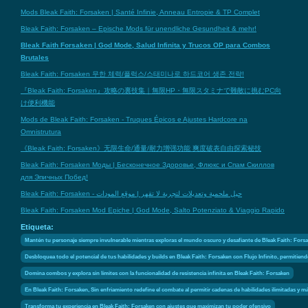
Mods Bleak Faith: Forsaken | Santé Infinie, Anneau Entropie & TP Complet
Bleak Faith: Forsaken – Epische Mods für unendliche Gesundheit & mehr!
Bleak Faith Forsaken | God Mode, Salud Infinita y Trucos OP para Combos
Brutales
Bleak Faith: Forsaken 무한 체력/플럭스/스태미나로 하드코어 생존 전략!
『Bleak Faith: Forsaken』攻略の裏技集｜無限HP・無限スタミナで難敵に挑むPC向
け便利機能
Mods de Bleak Faith: Forsaken - Truques Épicos e Ajustes Hardcore na
Omnistrutura
《Bleak Faith: Forsaken》无限生命/通量/耐力增强功能 爽度破表自由探索秘技
Bleak Faith: Forsaken Моды | Бесконечное Здоровье, Флюкс и Спам Скиллов
для Эпичных Побед!
Bleak Faith: Forsaken - حيل ملحمية وتعديلات لتجربة لا تقهر | موقع المودات
Bleak Faith: Forsaken Mod Epiche | God Mode, Salto Potenziato & Viaggio Rapido
Etiqueta:
Mantén tu personaje siempre invulnerable mientras exploras el mundo oscuro y desafiante de Bleak Faith: Forsake
Desbloquea todo el potencial de tus habilidades y builds en Bleak Faith: Forsaken con Flujo Infinito, permitien
Domina combos y explora sin límites con la funcionalidad de resistencia infinita en Bleak Faith: Forsaken
En Bleak Faith: Forsaken, Sin enfriamiento redefine el combate al permitir cadenas de habilidades ilimitadas y má
Transforma tu experiencia en Bleak Faith: Forsaken con ajustes que maximizan tu poder ofensivo