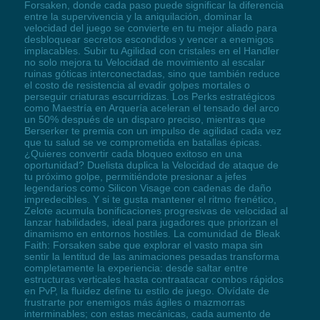
Forsaken, donde cada paso puede significar la diferencia
entre la supervivencia y la aniquilación, dominar la
velocidad del juego se convierte en tu mejor aliado para
desbloquear secretos escondidos y vencer a enemigos
implacables. Subir tu Agilidad con cristales en el Handler
no solo mejora tu Velocidad de movimiento al escalar
ruinas góticas interconectadas, sino que también reduce
el costo de resistencia al evadir golpes mortales o
perseguir criaturas escurridizas. Los Perks estratégicos
como Maestría en Arquería aceleran el tensado del arco
un 50% después de un disparo preciso, mientras que
Berserker te premia con un impulso de agilidad cada vez
que tu salud se ve comprometida en batallas épicas.
¿Quieres convertir cada bloqueo exitoso en una
oportunidad? Duelista duplica la Velocidad de ataque de
tu próximo golpe, permitiéndote presionar a jefes
legendarios como Silicon Visage con cadenas de daño
impredecibles. Y si te gusta mantener el ritmo frenético,
Zelote acumula bonificaciones progresivas de velocidad al
lanzar habilidades, ideal para jugadores que priorizan el
dinamismo en entornos hostiles. La comunidad de Bleak
Faith: Forsaken sabe que explorar el vasto mapa sin
sentir la lentitud de las animaciones pesadas transforma
completamente la experiencia: desde saltar entre
estructuras verticales hasta contraatacar combos rápidos
en PvP, la fluidez define tu estilo de juego. Olvídate de
frustrarte por enemigos más ágiles o mazmorras
interminables; con estas mecánicas, cada aumento de