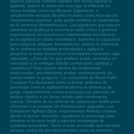
quieras ejecutar combos rápidos con armas ligadas a
agilidad, reducir la detección enemiga al infiltrarte en
zonas hostiles como los Bloques Superiores, o
simplemente escapar de jefes brutales como Konrad con
movimientos evasivos, este ajuste redefine tu experiencia
en la ominosa Omniestructura. Los jugadores que buscan
optimizar su build para maximizar daño crítico o priorizar
supervivencia en mazmorras interminables encontrarán
en la agilidad un aliado estratégico: aumenta tu capacidad
para esquivar ataques devastadores, mejora la eficiencia
de tu stamina en batallas prolongadas y agiliza tu
progreso al evitar encuentros innecesarios mediante sigilo
calculado. ¿Eres de los que prefiere builds centrados en
velocidad o un enfoque híbrido combinando agilidad y
resistencia? Esta opción elimina las limitaciones
tradicionales, permitiéndote probar combinaciones sin
comprometer tu progreso. La comunidad de Bleak Faith:
Forsaken ha destacado cómo priorizar atributos de
personaje como la agilidad transforma la dinámica de
juego, especialmente contra enemigos con patrones de
ataque rápidos o en áreas donde cada movimiento
cuenta. Olvídate de los dolores de cabeza por builds poco
eficientes o la escasez de cristales para upgrades: con
Establecer Agilidad Base, experimentas libertad creativa
desde el primer momento, ajustando tu personaje para
dominar el terreno hostil o ejecutar estrategias de
combate avanzadas. Tanto si eres un novato que necesita
ventaja contra los desafíos iniciales como un veterano