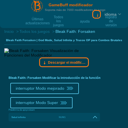
GameBuff modificador
Soporta más de 7000 modificadores de juego
idioma
Descargar el mo
Todos
registro
Últimas
los
de
ayuda
actualizaciones
juegos
versión
Inicio
Todos los juegos
Bleak Faith: Forsaken
Bleak Faith Forsaken | God Mode, Salud Infinita y Trucos OP para Combos Brutales
Descargar el modificador Gamebuff
Bleak Faith: Forsaken Modificar la introducción de la función
interruptor Modo mejorado
interruptor Modo Super
Plataforma de apoyo:
steam
Salud infinita
NUM1