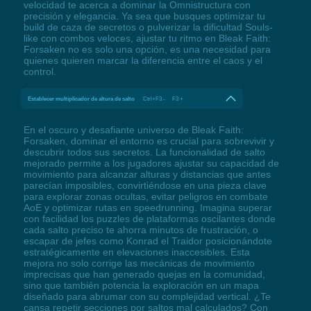
velocidad te acerca a dominar la Omnistructura con
precisión y elegancia. Ya sea que busques optimizar tu
build de caza de secretos o pulverizar la dificultad Souls-
like con combos veloces, ajustar tu ritmo en Bleak Faith:
Forsaken no es solo una opción, es una necesidad para
quienes quieren marcar la diferencia entre el caos y el
control.
Establecer multiplicador de altura de salto
Ctrl+F3 - F3 +
En el oscuro y desafiante universo de Bleak Faith:
Forsaken, dominar el entorno es crucial para sobrevivir y
descubrir todos sus secretos. La funcionalidad de salto
mejorado permite a los jugadores ajustar su capacidad de
movimiento para alcanzar alturas y distancias que antes
parecían imposibles, convirtiéndose en una pieza clave
para explorar zonas ocultas, evitar peligros en combate
AoE y optimizar rutas en speedrunning. Imagina superar
con facilidad los puzzles de plataformas oscilantes donde
cada salto preciso te ahorra minutos de frustración, o
escapar de jefes como Konrad el Traidor posicionándote
estratégicamente en elevaciones inaccesibles. Esta
mejora no solo corrige las mecánicas de movimiento
imprecisas que han generado quejas en la comunidad,
sino que también potencia la exploración en un mapa
diseñado para abrumar con su complejidad vertical. ¿Te
cansa repetir secciones por saltos mal calculados? Con