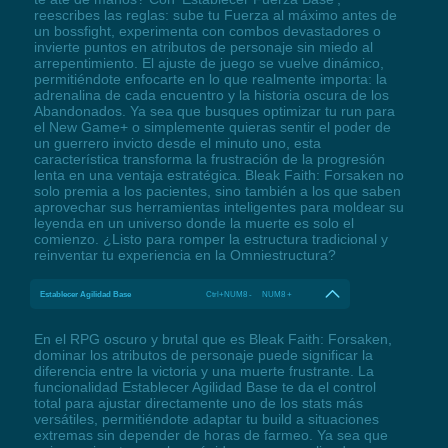
reescribes las reglas: sube tu Fuerza al máximo antes de
un bossfight, experimenta con combos devastadores o
invierte puntos en atributos de personaje sin miedo al
arrepentimiento. El ajuste de juego se vuelve dinámico,
permitiéndote enfocarte en lo que realmente importa: la
adrenalina de cada encuentro y la historia oscura de los
Abandonados. Ya sea que busques optimizar tu run para
el New Game+ o simplemente quieras sentir el poder de
un guerrero invicto desde el minuto uno, esta
característica transforma la frustración de la progresión
lenta en una ventaja estratégica. Bleak Faith: Forsaken no
solo premia a los pacientes, sino también a los que saben
aprovechar sus herramientas inteligentes para moldear su
leyenda en un universo donde la muerte es solo el
comienzo. ¿Listo para romper la estructura tradicional y
reinventar tu experiencia en la Omniestructura?
Establecer Agilidad Base
Ctrl+NUM8 - NUM8 +
En el RPG oscuro y brutal que es Bleak Faith: Forsaken,
dominar los atributos de personaje puede significar la
diferencia entre la victoria y una muerte frustrante. La
funcionalidad Establecer Agilidad Base te da el control
total para ajustar directamente uno de los stats más
versátiles, permitiéndote adaptar tu build a situaciones
extremas sin depender de horas de farmeo. Ya sea que