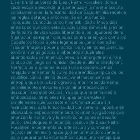
En el brutal universo de Bleak Faith: Forsaken, donde
cada esquina esconde una amenaza y la muerte acecha
constantemente, la funcionalidad de Salud infinita redefine
las reglas del juego al convertirte en una fuerza
imparable. Conocida como Invencibilidad o Modo dios
entre la comunidad, esta característica elimina la presión
de la barra de vida vacía, liberando a los jugadores de la
frustración de repetir combates contra enemigos como los
Caballeros Rojos o jefes legendarios como Konrad el
Traidor. Imagina poder practicar parry sin consecuencias,
explorar ruinas góticas o laberintos industriales
abandonados sin interrupciones, o sumergirte en el lore
críptico del juego sin reiniciar desde el último checkpoint.
Perfecta para quienes buscan una experiencia más
relajada o enfrentan la curva de aprendizaje típica de los
soulslike, Salud infinita desactiva el mecanismo de
entropía que borra tu progreso al morir repetidamente,
permitiéndote enfocarte en dominar mecánicas o
descubrir secretos ocultos. Ya sea que te enfrentes a
emboscadas, atravieses trampas ambientales o
simplemente quieras recorrer la Omnistructura sin
restricciones, esta funcionalidad convierte lo imposible en
alcanzable, especialmente para novatos o jugadores que
priorizan la narrativa y la exploración sobre el desafío
puro. ¡Desbloquea el potencial creativo de Bleak Faith:
Forsaken, experimenta su arte oscuro y combates
tácticos sin límites, y hazte god en un mundo diseñado
para quebrantar tu voluntad! Sin duda, una ventaja que