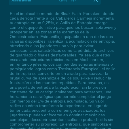
Anillo de Entropía
Ctrl+F1 - F1 +
En el implacable mundo de Bleak Faith: Forsaken, donde
cada derrota frente a los Caballeros Carmesí incrementa
tu entropía en un 0,25%, el Anillo de Entropía emerge
como el equipo definitivo para quienes buscan sobrevivir y
prosperar en las zonas más extremas de la
Omniestructura. Este anillo, equipable en una de las dos
ranuras disponibles, ralentiza la acumulación de entropía,
ofreciendo a los jugadores una vía para evitar
consecuencias catastróficas como la pérdida de archivos
de guardado o finales desfavorables. Ya sea que estés
escalando estructuras traicioneras en Machinarium,
enfrentando jefes épicos con bandas sonoras intensas o
persiguiendo logros como 'Resistencia Entrópica', el Anillo
de Entropía se convierte en un aliado para suavizar la
brutal curva de aprendizaje de los souls-like y reducir la
frustración de las muertes repetidas. Para novatos, es
una puerta de entrada a la exploración sin la presión
constante de un castigo inminente; para veteranos, una
herramienta estratégica que permite completar el juego
con menos del 1% de entropía acumulada. Su valor
radica en cómo transforma la experiencia: en lugar de
temer cada encuentro con enemigos avanzados, los
jugadores pueden enfocarse en dominar mecánicas
complejas, descubrir secretos ocultos o probar builds sin
comprometer su progreso. La entropía, que simboliza el
desgaste del universo ante tu presencia, deja de ser un