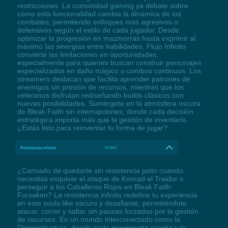
restricciones. La comunidad gaming ya debate sobre
cómo esta funcionalidad cambia la dinámica de los
combates, permitiendo enfoques más agresivos o
defensivos según el estilo de cada jugador. Desde
optimizar la progresión en mazmorras hasta exprimir al
máximo las sinergias entre habilidades, Flujo Infinito
convierte las limitaciones en oportunidades,
especialmente para quienes buscan construir personajes
especializados en daño mágico o combos continuos. Los
streamers destacan que facilita aprender patrones de
enemigos sin presión de recursos, mientras que los
veteranos disfrutan rediseñando builds clásicos con
nuevas posibilidades. Sumérgete en la atmósfera oscura
de Bleak Faith sin interrupciones, donde cada decisión
estratégica importa más que la gestión de inventario.
¿Estás listo para reinventar tu forma de jugar?
Resistencia infinita
NUM3
¿Cansado de quedarte sin resistencia justo cuando
necesitas esquivar el ataque de Konrad el Traidor o
perseguir a los Caballeros Rojos en Bleak Faith:
Forsaken? La resistencia infinita redefine tu experiencia
en este souls-like oscuro y desafiante, permitiéndote
atacar, correr y saltar sin pausas forzadas por la gestión
de recursos. En un mundo interconectado como la
Omniestructura, donde cada movimiento cuenta y la