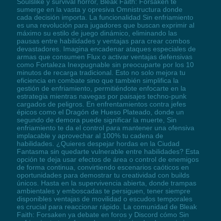
Soulslike y survival horror, Bleak Faith: Forsaken te
sumerge en la vasta y opresiva Omnistructura donde
cada decisión importa. La funcionalidad Sin enfriamiento
es una revolución para jugadores que buscan exprimir al
máximo su estilo de juego dinámico, eliminando las
pausas entre habilidades y ventajas para crear combos
devastadores. Imagina encadenar ataques especiales de
armas que consumen Flux o activar ventajas defensivas
como Fortaleza Inexpugnable sin preocuparte por los 10
minutos de recarga tradicional. Esto no solo mejora tu
eficiencia en combate sino que también simplifica la
gestión de enfriamiento, permitiéndote enfocarte en la
estrategia mientras navegas por paisajes techno-punk
cargados de peligros. En enfrentamientos contra jefes
épicos como el Dragón de Hueso Plateado, donde un
segundo de demora puede significar la muerte, Sin
enfriamiento te da el control para mantener una ofensiva
implacable y aprovechar al 100% tu cadena de
habilidades. ¿Quieres despejar hordas en la Ciudad
Fantasma sin quedarte vulnerable entre habilidades? Esta
opción te deja usar efectos de área o control de enemigos
de forma continua, convirtiendo escenarios caóticos en
oportunidades para demostrar tu creatividad con builds
únicos. Hasta en la supervivencia abierta, donde trampas
ambientales y emboscadas te persiguen, tener siempre
disponibles ventajas de movilidad o escudos temporales
es crucial para reaccionar rápido. La comunidad de Bleak
Faith: Forsaken ya debate en foros y Discord cómo Sin