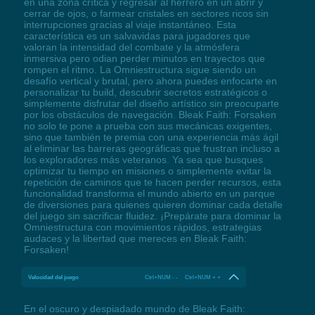
en una zona crítica y regresar al herrero en un abrir y
cerrar de ojos, o farmear cristales en sectores ricos sin
interrupciones gracias al viaje instantáneo. Esta
característica es un salvavidas para jugadores que
valoran la intensidad del combate y la atmósfera
inmersiva pero odian perder minutos en trayectos que
rompen el ritmo. La Omniestructura sigue siendo un
desafío vertical y brutal, pero ahora puedes enfocarte en
personalizar tu build, descubrir secretos estratégicos o
simplemente disfrutar del diseño artístico sin preocuparte
por los obstáculos de navegación. Bleak Faith: Forsaken
no solo te pone a prueba con sus mecánicas exigentes,
sino que también te premia con una experiencia más ágil
al eliminar las barreras geográficas que frustran incluso a
los exploradores más veteranos. Ya sea que busques
optimizar tu tiempo en misiones o simplemente evitar la
repetición de caminos que te hacen perder recursos, esta
funcionalidad transforma el mundo abierto en un parque
de diversiones para quienes quieren dominar cada detalle
del juego sin sacrificar fluidez. ¡Prepárate para dominar la
Omniestructura con movimientos rápidos, estrategias
audaces y la libertad que mereces en Bleak Faith:
Forsaken!
Velocidad del juego
Ctrl+NUM - - Ctrl+NUM + +
En el oscuro y despiadado mundo de Bleak Faith: