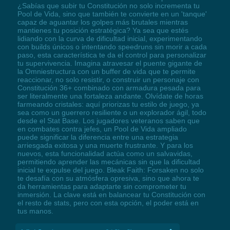
¿Sabías que subir tu Constitución no solo incrementa tu
Pool de Vida, sino que también te convierte en un 'tanque'
capaz de aguantar los golpes más brutales mientras
mantienes tu posición estratégica? Ya sea que estés
lidiando con la curva de dificultad inicial, experimentando
con builds únicos o intentando speedruns sin morir a cada
paso, esta característica te da el control para personalizar
tu supervivencia. Imagina atravesar el puente gigante de
la Omniestructura con un buffer de vida que te permite
reaccionar, no solo resistir, o construir un personaje con
Constitución 36+ combinado con armadura pesada para
ser literalmente una fortaleza andante. Olvídate de horas
farmeando cristales: aquí priorizas tu estilo de juego, ya
sea como un guerrero resiliente o un explorador ágil, todo
desde el Stat Base. Los jugadores veteranos saben que
en combates contra jefes, un Pool de Vida ampliado
puede significar la diferencia entre una estrategia
arriesgada exitosa y una muerte frustrante. Y para los
nuevos, esta funcionalidad actúa como un salvavidas,
permitiendo aprender las mecánicas sin que la dificultad
inicial te expulse del juego. Bleak Faith: Forsaken no solo
te desafía con su atmósfera opresiva, sino que ahora te
da herramientas para adaptarte sin comprometer tu
inmersión. La clave está en balancear tu Constitución con
el resto de stats, pero con esta opción, el poder está en
tus manos.