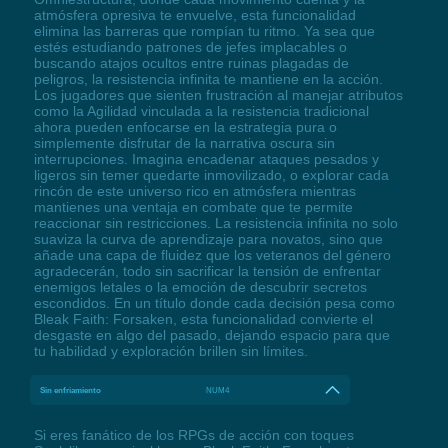
atmósfera opresiva te envuelve, esta funcionalidad
elimina las barreras que rompían tu ritmo. Ya sea que
estés estudiando patrones de jefes implacables o
buscando atajos ocultos entre ruinas plagadas de
peligros, la resistencia infinita te mantiene en la acción.
Los jugadores que sienten frustración al manejar atributos
como la Agilidad vinculada a la resistencia tradicional
ahora pueden enfocarse en la estrategia pura o
simplemente disfrutar de la narrativa oscura sin
interrupciones. Imagina encadenar ataques pesados y
ligeros sin temer quedarte inmovilizado, o explorar cada
rincón de este universo rico en atmósfera mientras
mantienes una ventaja en combate que te permite
reaccionar sin restricciones. La resistencia infinita no solo
suaviza la curva de aprendizaje para novatos, sino que
añade una capa de fluidez que los veteranos del género
agradecerán, todo sin sacrificar la tensión de enfrentar
enemigos letales o la emoción de descubrir secretos
escondidos. En un título donde cada decisión pesa como
Bleak Faith: Forsaken, esta funcionalidad convierte el
desgaste en algo del pasado, dejando espacio para que
tu habilidad y exploración brillen sin límites.
Sin enfriamiento
NUM4
Si eres fanático de los RPGs de acción con toques