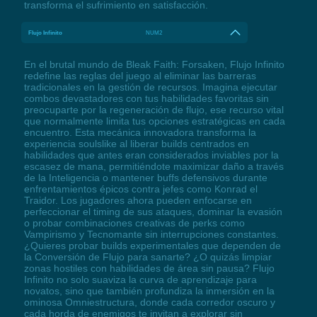
transforma el sufrimiento en satisfacción.
Flujo Infinito
NUM2
En el brutal mundo de Bleak Faith: Forsaken, Flujo Infinito
redefine las reglas del juego al eliminar las barreras
tradicionales en la gestión de recursos. Imagina ejecutar
combos devastadores con tus habilidades favoritas sin
preocuparte por la regeneración de flujo, ese recurso vital
que normalmente limita tus opciones estratégicas en cada
encuentro. Esta mecánica innovadora transforma la
experiencia soulslike al liberar builds centrados en
habilidades que antes eran considerados inviables por la
escasez de mana, permitiéndote maximizar daño a través
de la Inteligencia o mantener buffs defensivos durante
enfrentamientos épicos contra jefes como Konrad el
Traidor. Los jugadores ahora pueden enfocarse en
perfeccionar el timing de sus ataques, dominar la evasión
o probar combinaciones creativas de perks como
Vampirismo y Tecnomante sin interrupciones constantes.
¿Quieres probar builds experimentales que dependen de
la Conversión de Flujo para sanarte? ¿O quizás limpiar
zonas hostiles con habilidades de área sin pausa? Flujo
Infinito no solo suaviza la curva de aprendizaje para
novatos, sino que también profundiza la inmersión en la
ominosa Omniestructura, donde cada corredor oscuro y
cada horda de enemigos te invitan a explorar sin