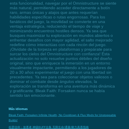
esta funcionalidad, navegar por el Omnistructure se siente
más natural, permitiendo acceder directamente a botín
raro, armas únicas y atajos que antes requerían
habilidades específicas o rutas engorrosas. Para los
fanáticos del juego, la movilidad se convierte en una
ventaja estratégica, reduciendo el tiempo de viaje y
minimizando encuentros hostiles densos. Ya sea que
busques maximizar tu exploración en mundos abiertos o
enfrentar desafíos con mayor agilidad, el salto mejorado
redefine cómo interactúas con cada rincón del juego.
¡Olvídate de la torpeza en plataformas y prepárate para
surcar los cielos del Omnistructure con confianza! Esta
actualización no solo resuelve puntos débiles del diseño
original, sino que enriquece la inmersión en un entorno
visualmente impactante, permitiendo a los jugadores de
20 a 30 años experimentar el juego con una libertad sin
precedentes. Ya sea para coleccionar objetos valiosos o
dominar el combate desde ángulos elevados, la
exploración se transforma en una aventura más dinámica
y gratificante. Bleak Faith: Forsaken nunca se había
sentido tan emocionante.
Más idiomas
Bleak Faith: Forsaken Infinite Health, No Cooldown & Flux Mods for Unstoppable
Builds!
枯瑟信仰：放逐者 神级BUFF合集 无限生命/通量/耐力真香指南