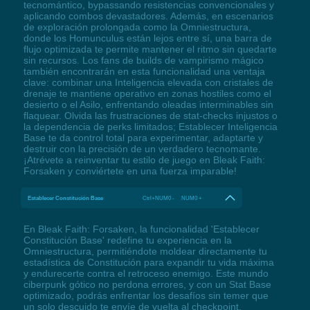
tecnomántico, bypassando resistencias convencionales y
aplicando combos devastadores. Además, en escenarios
de exploración prolongada como la Omniestructura,
donde los Homunculus están lejos entre sí, una barra de
flujo optimizada te permite mantener el ritmo sin quedarte
sin recursos. Los fans de builds de vampirismo mágico
también encontrarán en esta funcionalidad una ventaja
clave: combinar una Inteligencia elevada con cristales de
drenaje te mantiene operativo en zonas hostiles como el
desierto o el Asilo, enfrentando oleadas interminables sin
flaquear. Olvida las frustraciones de stat-checks injustos o
la dependencia de perks limitados; Establecer Inteligencia
Base te da control total para experimentar, adaptarte y
destruir con la precisión de un verdadero tecnomante.
¡Atrévete a reinventar tu estilo de juego en Bleak Faith:
Forsaken y conviértete en una fuerza imparable!
Establecer Constitución Base
Ctrl+NUM0 - NUM0 +
En Bleak Faith: Forsaken, la funcionalidad 'Establecer
Constitución Base' redefine tu experiencia en la
Omniestructura, permitiéndote moldear directamente tu
estadística de Constitución para expandir tu vida máxima
y endurecerte contra el retroceso enemigo. Este mundo
ciberpunk gótico no perdona errores, y con un Stat Base
optimizado, podrás enfrentar los desafíos sin temer que
un solo descuido te envíe de vuelta al checkpoint.