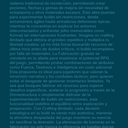
sistema tradicional de recolección, permitiendo crear
pociones, flechas y gemas de mejora sin necesidad de
ectoplasma u otros materiales escasos. Esto abre puertas
para experimentar builds sin restricciones, desde
armamentos ágiles hasta armaduras defensivas épicas,
mientras te concentras en explorar los entornos
interconectados y enfrentar jefes memorables como
Konrad sin interrupciones frustrantes. Imagina un crafting
ilimitado que elimina el grindeo repetitivo y multiplica tu
libertad creativa: ya no más horas buscando recursos de
última hora antes de duelos críticos, ni builds incompletos
por falta de materiales. La Fabricación gratuita se
convierte en tu aliada para maximizar el potencial RPG
del juego, permitiendo probar combinaciones de atributos
como Fuerza, Destreza e Inteligencia sin costo adicional.
Esta propuesta es ideal para jugadores que valoran la
inmersión narrativa y los combates tácticos, pero quieren
evitar el desgaste de gestionar inventarios limitados. Ya
sea que busques fabricar sin recursos para superar
desafíos específicos, acelerar tu progresión a través de la
Omnestructura o simplemente disfrutar de la
experimentación de builds sin restricciones, esta
funcionalidad redefine el equilibrio entre exploración y
preparación. Con Crafting ilimitado, cada decisión
estratégica en tu build se siente más auténtica, mientras
la atmósfera despiadada del juego mantiene su esencia
sin sacrificar la diversión. La eliminación de barreras en la
fabricación no solo mejora tu eficiencia en batallas épicas,