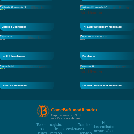
ordinario 10
aumentar 47
ordinario 10
aumentar 17
Victoria 3 Modificador
The Last Plague: Blight Modificador
aumentar 4
ordinario 38
aumentar 22
dotAGE Modificador
Modificador
aumentar 15
aumentar 11
Orebound Modificador
ServiceIT: You can do IT Modificador
GameBuff modificador
Soporta más de 7000
modificadores de juego
El
Todos
registro
Términos
desarrollador
los
de
de
Contáctanos
desactivó el
juegos
versión
servicio