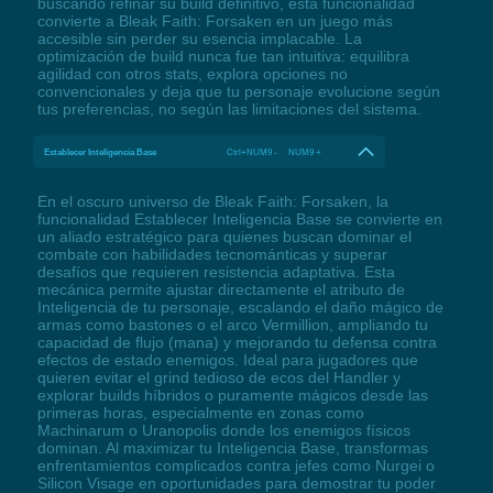
buscando refinar su build definitivo, esta funcionalidad
convierte a Bleak Faith: Forsaken en un juego más
accesible sin perder su esencia implacable. La
optimización de build nunca fue tan intuitiva: equilibra
agilidad con otros stats, explora opciones no
convencionales y deja que tu personaje evolucione según
tus preferencias, no según las limitaciones del sistema.
Establecer Inteligencia Base
Ctrl+NUM9 - NUM9 +
En el oscuro universo de Bleak Faith: Forsaken, la
funcionalidad Establecer Inteligencia Base se convierte en
un aliado estratégico para quienes buscan dominar el
combate con habilidades tecnománticas y superar
desafíos que requieren resistencia adaptativa. Esta
mecánica permite ajustar directamente el atributo de
Inteligencia de tu personaje, escalando el daño mágico de
armas como bastones o el arco Vermillion, ampliando tu
capacidad de flujo (mana) y mejorando tu defensa contra
efectos de estado enemigos. Ideal para jugadores que
quieren evitar el grind tedioso de ecos del Handler y
explorar builds híbridos o puramente mágicos desde las
primeras horas, especialmente en zonas como
Machinarum o Uranopolis donde los enemigos físicos
dominan. Al maximizar tu Inteligencia Base, transformas
enfrentamientos complicados contra jefes como Nurgei o
Silicon Visage en oportunidades para demostrar tu poder