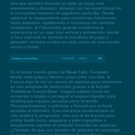
sino que también fomenta un estilo de juego más
experimental y dinámico, alineado con las expectativas de
la comunidad moderna de jugadores souls-like. Desde
optimizar tu equipamiento para mazmorras traicioneras
hasta adaptarte rápidamente a mecánicas de combate
cambiantes, la Fabricación gratuita transforma la
experiencia en un viaje más vertical y entretenido, donde
el foco real está en dominar la mecánica de juego y
descubrir secretos ocultos en cada rincón de este mundo
oscuro y brutal.
Establecer Fuerza Base
Ctrl+NUM7 - NUM7 +
En el brutal mundo gótico de Bleak Faith: Forsaken,
donde cada golpe y decisión pesa como una losa, la
Fuerza deja de ser un camino de espinas para convertirse
en una autopista de destrucción gracias a la función
'Establecer Fuerza Base'. Imagina saltarte horas de
recolectar cristales o perseguir al esquivo Handler para
desbloquear equipos pesados como el temido
'Rompearmaduras' o enfrentar a Konrad con un build
ajustado al milímetro. Esta mecánica revolucionaria no
solo acelera tu progresión, sino que te da licencia para
probar builds locos, adaptarte a jefes imposibles o
simplemente exprimir el combate Soulslike sin ataduras.
¿Cansado de que una decisión de atributos de personaje
te ate de manos? Con 'Establecer Fuerza Base',