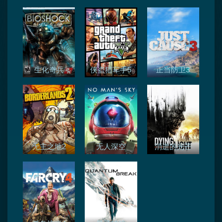
生化奇兵
侠盗猎车手5
正当防卫3
无主之地2
无人深空
消逝的光芒