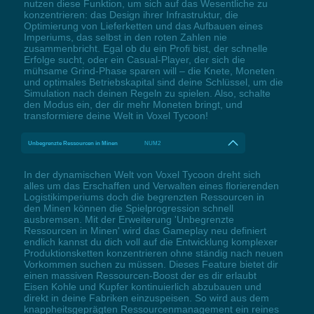
nutzen diese Funktion, um sich auf das Wesentliche zu
konzentrieren: das Design ihrer Infrastruktur, die
Optimierung von Lieferketten und das Aufbauen eines
Imperiums, das selbst in den roten Zahlen nie
zusammenbricht. Egal ob du ein Profi bist, der schnelle
Erfolge sucht, oder ein Casual-Player, der sich die
mühsame Grind-Phase sparen will – die Knete, Moneten
und optimales Betriebskapital sind deine Schlüssel, um die
Simulation nach deinen Regeln zu spielen. Also, schalte
den Modus ein, der dir mehr Moneten bringt, und
transformiere deine Welt in Voxel Tycoon!
Unbegrenzte Ressourcen in Minen
NUM2
In der dynamischen Welt von Voxel Tycoon dreht sich
alles um das Erschaffen und Verwalten eines florierenden
Logistikimperiums doch die begrenzten Ressourcen in
den Minen können die Spielprogression schnell
ausbremsen. Mit der Erweiterung 'Unbegrenzte
Ressourcen in Minen' wird das Gameplay neu definiert
endlich kannst du dich voll auf die Entwicklung komplexer
Produktionsketten konzentrieren ohne ständig nach neuen
Vorkommen suchen zu müssen. Dieses Feature bietet dir
einen massiven Ressourcen-Boost der es dir erlaubt
Eisen Kohle und Kupfer kontinuierlich abzubauen und
direkt in deine Fabriken einzuspeisen. So wird aus dem
knappheitsgeprägten Ressourcenmanagement ein reines