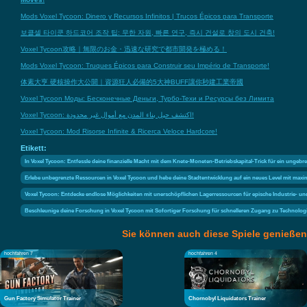
Mods Voxel Tycoon: Dinero y Recursos Infinitos | Trucos Épicos para Transporte
보클셀 타이쿤 하드코어 조작 팁: 무한 자원, 빠른 연구, 즉시 건설로 창의 도시 건축!
Voxel Tycoon攻略｜無限のお金・迅速な研究で都市開発を極める！
Mods Voxel Tycoon: Truques Épicos para Construir seu Império de Transporte!
体素大亨 硬核操作大公開｜資源狂人必備的5大神BUFF讓你秒建工業帝國
Voxel Tycoon Моды: Бесконечные Деньги, Турбо-Техи и Ресурсы без Лимита
Voxel Tycoon: اكتشف حيل بناء المدن مع أموال غير محدودة!
Voxel Tycoon: Mod Risorse Infinite & Ricerca Veloce Hardcore!
Etikett:
In Voxel Tycoon: Entfessle deine finanzielle Macht mit dem Knete-Moneten-Betriebskapital-Trick für ein ungeb
Erlebe unbegrenzte Ressourcen in Voxel Tycoon und hebe deine Stadtentwicklung auf ein neues Level mit ma
Voxel Tycoon: Entdecke endlose Möglichkeiten mit unerschöpflichen Lagerressourcen für epische Industrie- u
Beschleunige deine Forschung in Voxel Tycoon mit Sofortiger Forschung für schnelleren Zugang zu Technolog
Sie können auch diese Spiele genießen
hochfahren 7
hochfahren 4
Gun Factory Simulator Trainer
Chornobyl Liquidators Trainer