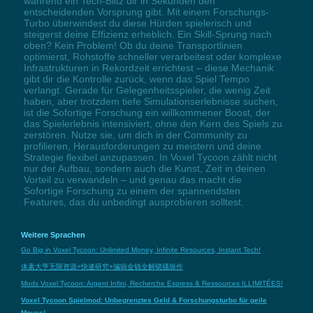
während ein Tech-Blitz dir in Sekunden den
entscheidenden Vorsprung gibt. Mit einem Forschungs-
Turbo überwindest du diese Hürden spielerisch und
steigerst deine Effizienz erheblich. Ein Skill-Sprung nach
oben? Kein Problem! Ob du deine Transportlinien
optimierst, Rohstoffe schneller verarbeitest oder komplexe
Infrastrukturen in Rekordzeit errichtest – diese Mechanik
gibt dir die Kontrolle zurück, wenn das Spiel Tempo
verlangt. Gerade für Gelegenheitsspieler, die wenig Zeit
haben, aber trotzdem tiefe Simulationserlebnisse suchen,
ist die Sofortige Forschung ein willkommener Boost, der
das Spielerlebnis intensiviert, ohne den Kern des Spiels zu
zerstören. Nutze sie, um dich in der Community zu
profilieren, Herausforderungen zu meistern und deine
Strategie flexibel anzupassen. In Voxel Tycoon zählt nicht
nur der Aufbau, sondern auch die Kunst, Zeit in deinen
Vorteil zu verwandeln – und genau das macht die
Sofortige Forschung zu einem der spannendsten
Features, das du unbedingt ausprobieren solltest.
Weitere Sprachen
Go Big in Voxel Tycoon: Unlimited Money, Infinite Resources, Instant Tech!
体素大亨无限资源+快速研究+编辑金钱全解锁骚操作
Mods Voxel Tycoon: Argent Infini, Recherche Express & Ressources ILLIMITÉES!
Voxel Tycoon Spielmod: Unbegrenztes Geld & Forschungsturbo für geile
Moves!