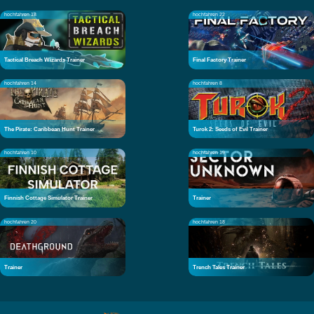
hochfahren 18
hochfahren 22
Tactical Breach Wizards Trainer
Final Factory Trainer
hochfahren 14
hochfahren 8
The Pirate: Caribbean Hunt Trainer
Turok 2: Seeds of Evil Trainer
hochfahren 10
hochfahren 19
Finnish Cottage Simulator Trainer
Trainer
hochfahren 20
hochfahren 18
Trainer
Trench Tales Trainer