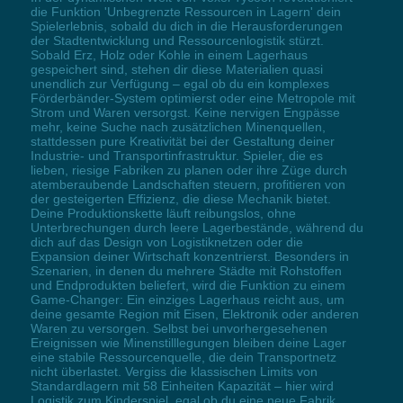
die Funktion 'Unbegrenzte Ressourcen in Lagern' dein
Spielerlebnis, sobald du dich in die Herausforderungen
der Stadtentwicklung und Ressourcenlogistik stürzt.
Sobald Erz, Holz oder Kohle in einem Lagerhaus
gespeichert sind, stehen dir diese Materialien quasi
unendlich zur Verfügung – egal ob du ein komplexes
Förderbänder-System optimierst oder eine Metropole mit
Strom und Waren versorgst. Keine nervigen Engpässe
mehr, keine Suche nach zusätzlichen Minenquellen,
stattdessen pure Kreativität bei der Gestaltung deiner
Industrie- und Transportinfrastruktur. Spieler, die es
lieben, riesige Fabriken zu planen oder ihre Züge durch
atemberaubende Landschaften steuern, profitieren von
der gesteigerten Effizienz, die diese Mechanik bietet.
Deine Produktionskette läuft reibungslos, ohne
Unterbrechungen durch leere Lagerbestände, während du
dich auf das Design von Logistiknetzen oder die
Expansion deiner Wirtschaft konzentrierst. Besonders in
Szenarien, in denen du mehrere Städte mit Rohstoffen
und Endprodukten beliefert, wird die Funktion zu einem
Game-Changer: Ein einziges Lagerhaus reicht aus, um
deine gesamte Region mit Eisen, Elektronik oder anderen
Waren zu versorgen. Selbst bei unvorhergesehenen
Ereignissen wie Minenstilllegungen bleiben deine Lager
eine stabile Ressourcenquelle, die dein Transportnetz
nicht überlastet. Vergiss die klassischen Limits von
Standardlagern mit 58 Einheiten Kapazität – hier wird
Logistik zum Kinderspiel, egal ob du eine neue Fabrik