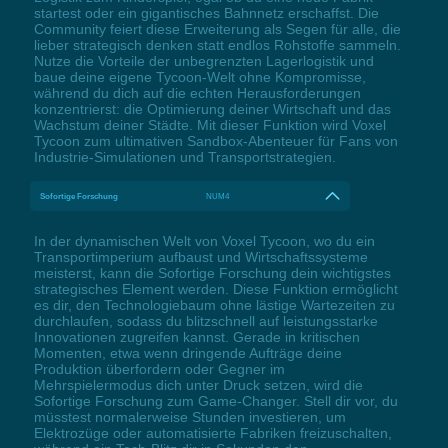
startest oder ein gigantisches Bahnnetz erschaffst. Die
Community feiert diese Erweiterung als Segen für alle, die
lieber strategisch denken statt endlos Rohstoffe sammeln.
Nutze die Vorteile der unbegrenzten Lagerlogistik und
baue deine eigene Tycoon-Welt ohne Kompromisse,
während du dich auf die echten Herausforderungen
konzentrierst: die Optimierung deiner Wirtschaft und das
Wachstum deiner Städte. Mit dieser Funktion wird Voxel
Tycoon zum ultimativen Sandbox-Abenteuer für Fans von
Industrie-Simulationen und Transportstrategien.
Sofortige Forschung
NUM4
In der dynamischen Welt von Voxel Tycoon, wo du ein
Transportimperium aufbaust und Wirtschaftssysteme
meisterst, kann die Sofortige Forschung dein wichtigstes
strategisches Element werden. Diese Funktion ermöglicht
es dir, den Technologiebaum ohne lästige Wartezeiten zu
durchlaufen, sodass du blitzschnell auf leistungsstarke
Innovationen zugreifen kannst. Gerade in kritischen
Momenten, etwa wenn dringende Aufträge deine
Produktion überfordern oder Gegner im
Mehrspielermodus dich unter Druck setzen, wird die
Sofortige Forschung zum Game-Changer. Stell dir vor, du
müsstest normalerweise Stunden investieren, um
Elektrozüge oder automatisierte Fabriken freizuschalten,