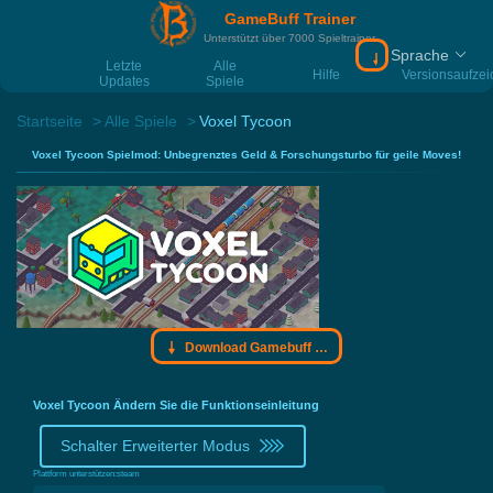
GameBuff Trainer
Unterstützt über 7000 Spieltrainer
Sprache
Download Gamebu
Letzte
Alle
Hilfe
Versionsaufze
Updates
Spiele
Startseite
Alle Spiele
Voxel Tycoon
Voxel Tycoon Spielmod: Unbegrenztes Geld & Forschungsturbo für geile Moves!
Download Gamebuff Trainer
Voxel Tycoon Ändern Sie die Funktionseinleitung
Schalter Erweiterter Modus
Plattform unterstützen:
steam