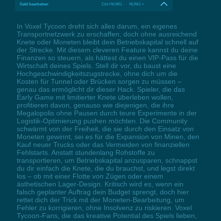
Geld bearbeiten
Ctrl+NUM1 - NUM1 +
In Voxel Tycoon dreht sich alles darum, ein eigenes
Transportnetzwerk zu erschaffen, doch ohne ausreichend
Knete oder Moneten bleibt dein Betriebskapital schnell auf
der Strecke. Mit diesem cleveren Feature kannst du deine
Finanzen so steuern, als hättest du einen VIP-Pass für die
Wirtschaft deines Spiels. Stell dir vor, du baust eine
Hochgeschwindigkeitszugstrecke, ohne dich um die
Kosten für Tunnel oder Brücken sorgen zu müssen –
genau das ermöglicht dir dieser Hack. Spieler, die das
Early Game mit limitierter Knete überleben wollen,
profitieren davon, genauso wie diejenigen, die ihre
Megalopolis ohne Pausen durch teure Experimente in der
Logistik-Optimierung pushen möchten. Die Community
schwärmt von der Freiheit, die sie durch den Einsatz von
Moneten gewinnt, sei es für die Expansion von Minen, den
Kauf neuer Trucks oder das Vermeiden von finanziellen
Fehlstarts. Anstatt stundenlang Rohstoffe zu
transportieren, um Betriebskapital anzusparen, schnappst
du dir einfach die Knete, die du brauchst, und legst direkt
los – ob mit einer Flotte von Zügen oder einem
ästhetischen Lager-Design. Kritisch wird es, wenn ein
falsch geplanter Auftrag dein Budget sprengt, doch hier
rettet dich der Trick mit der Moneten-Bearbeitung, um
Fehler zu korrigieren, ohne Insolvenz zu riskieren. Voxel
Tycoon-Fans, die das kreative Potential des Spiels lieben,