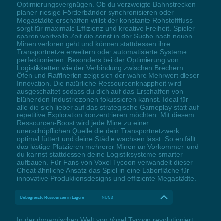
Optimierungsvergnügen. Ob du verzweigte Bahnstrecken
planen riesige Förderbänder synchronisieren oder
Megastädte erschaffen willst der konstante Rohstofffluss
sorgt für maximale Effizienz und kreative Freiheit. Spieler
sparen wertvolle Zeit die sonst in der Suche nach neuen
Minen verloren geht und können stattdessen ihre
Transportnetze erweitern oder automatisierte Systeme
perfektionieren. Besonders bei der Optimierung von
Logistikketten wie der Verbindung zwischen Brechern
Öfen und Raffinerien zeigt sich der wahre Mehrwert dieser
Innovation. Die natürliche Ressourcenknappheit wird
ausgeschaltet sodass du dich auf das Erschaffen von
blühenden Industriezonen fokussieren kannst. Ideal für
alle die sich lieber auf das strategische Gameplay statt auf
repetitive Exploration konzentrieren möchten. Mit diesem
Ressourcen-Boost wird jede Mine zu einer
unerschöpflichen Quelle die dein Transportnetzwerk
optimal füttert und deine Städte wachsen lässt. So entfällt
das lästige Platzieren mehrerer Minen an Vorkommen und
du kannst stattdessen deine Logistiksysteme smarter
aufbauen. Für Fans von Voxel Tycoon verwandelt dieser
Cheat-ähnliche Ansatz das Spiel in eine Laborfläche für
innovative Produktionsdesigns und effiziente Megastädte.
Unbegrenzte Ressourcen in Lagern
NUM3
In der dynamischen Welt von Voxel Tycoon revolutioniert