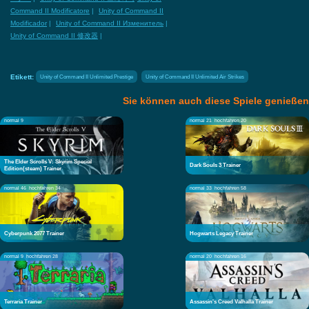
Command II Modificatore
|
Unity of Command II
Modificador
|
Unity of Command II Изменитель
|
Unity of Command II 修改器
|
Etikett:
Unity of Command II Unlimited Prestige
Unity of Command II Unlimited Air Strikes
Sie können auch diese Spiele genießen
normal 9
normal 21
hochfahren 20
The Elder Scrolls V: Skyrim Special
Dark Souls 3 Trainer
Edition(steam) Trainer
normal 46
hochfahren 34
normal 33
hochfahren 58
Cyberpunk 2077 Trainer
Hogwarts Legacy Trainer
normal 9
hochfahren 28
normal 20
hochfahren 16
Terraria Trainer
Assassin's Creed Valhalla Trainer