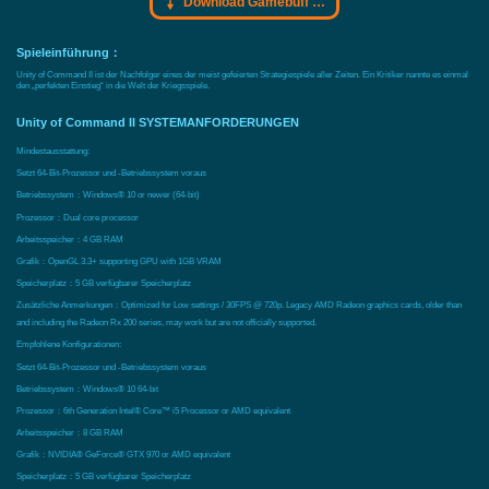
Download Gamebuff Trainer
Spieleinführung：
Unity of Command II ist der Nachfolger eines der meist gefeierten Strategiespiele aller Zeiten. Ein Kritiker nannte es einmal
den „perfekten Einstieg“ in die Welt der Kriegsspiele.
Unity of Command II SYSTEMANFORDERUNGEN
Mindestausstattung:
Setzt 64-Bit-Prozessor und -Betriebssystem voraus
Betriebssystem：Windows® 10 or newer (64-bit)
Prozessor：Dual core processor
Arbeitsspeicher：4 GB RAM
Grafik：OpenGL 3.3+ supporting GPU with 1GB VRAM
Speicherplatz：5 GB verfügbarer Speicherplatz
Zusätzliche Anmerkungen：Optimized for Low settings / 30FPS @ 720p. Legacy AMD Radeon graphics cards, older than
and including the Radeon Rx 200 series, may work but are not officially supported.
Empfohlene Konfigurationen:
Setzt 64-Bit-Prozessor und -Betriebssystem voraus
Betriebssystem：Windows® 10 64-bit
Prozessor：6th Generation Intel® Core™ i5 Processor or AMD equivalent
Arbeitsspeicher：8 GB RAM
Grafik：NVIDIA® GeForce® GTX 970 or AMD equivalent
Speicherplatz：5 GB verfügbarer Speicherplatz