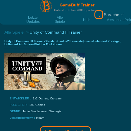
GameBuff Trainer
Unterstützt über 7000 Spieltrainer
Sprache
Download Gamebu
Letzte
Alle
Hilfe
Versionsaufze
Updates
Spiele
Alle Spiele
Unity of Command II Trainer
Unity of Command II Trainer-Standardmodus2Trainer-AdjuvansUnlimited Prestige、
Unlimited Air StrikesGleiche Funktionen
ENTWICKLER：
2x2 Games, Croteam
PUBLISHER：
2x2 Games
GENRE：
Indie
Simulationen
Strategie
Verkaufsplattform：
steam