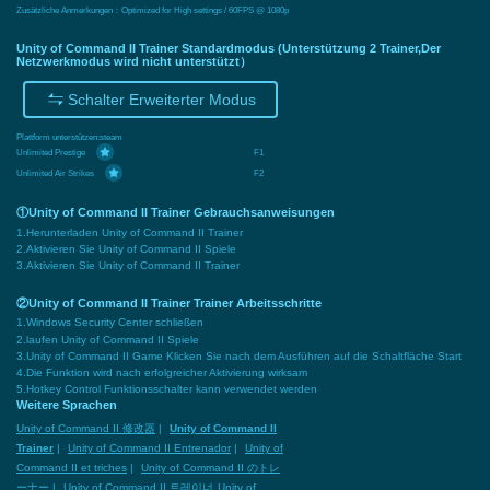
Zusätzliche Anmerkungen：Optimized for High settings / 60FPS @ 1080p
Unity of Command II Trainer Standardmodus (Unterstützung 2 Trainer,Der
Netzwerkmodus wird nicht unterstützt）
Schalter Erweiterter Modus
Plattform unterstützen:
steam
Unlimited Prestige
F1
Unlimited Air Strikes
F2
①Unity of Command II Trainer Gebrauchsanweisungen
1.Herunterladen Unity of Command II Trainer
2.Aktivieren Sie Unity of Command II Spiele
3.Aktivieren Sie Unity of Command II Trainer
②Unity of Command II Trainer Trainer Arbeitsschritte
1.Windows Security Center schließen
2.laufen Unity of Command II Spiele
3.Unity of Command II Game Klicken Sie nach dem Ausführen auf die Schaltfläche Start
4.Die Funktion wird nach erfolgreicher Aktivierung wirksam
5.Hotkey Control Funktionsschalter kann verwendet werden
Weitere Sprachen
Unity of Command II 修改器
|
Unity of Command II
Trainer
|
Unity of Command II Entrenador
|
Unity of
Command II et triches
|
Unity of Command II のトレ
ーナー
|
Unity of Command II 트레이너
Unity of