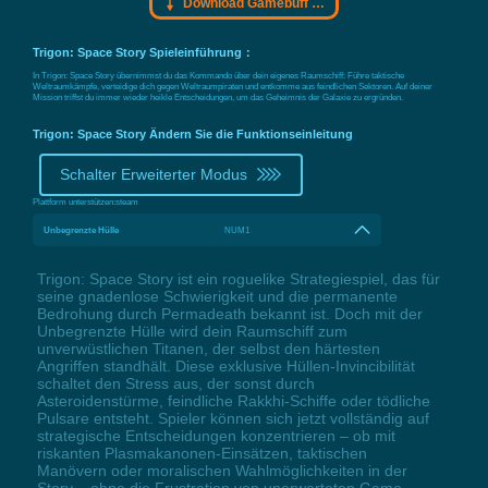
Download Gamebuff Trainer
Trigon: Space Story Spieleinführung：
In Trigon: Space Story übernimmst du das Kommando über dein eigenes Raumschiff: Führe taktische
Weltraumkämpfe, verteidige dich gegen Weltraumpiraten und entkomme aus feindlichen Sektoren. Auf deiner
Mission triffst du immer wieder heikle Entscheidungen, um das Geheimnis der Galaxie zu ergründen.
Trigon: Space Story Ändern Sie die Funktionseinleitung
Schalter Erweiterter Modus
Plattform unterstützen:
steam
Unbegrenzte Hülle
NUM1
Trigon: Space Story ist ein roguelike Strategiespiel, das für
seine gnadenlose Schwierigkeit und die permanente
Bedrohung durch Permadeath bekannt ist. Doch mit der
Unbegrenzte Hülle wird dein Raumschiff zum
unverwüstlichen Titanen, der selbst den härtesten
Angriffen standhält. Diese exklusive Hüllen-Invincibilität
schaltet den Stress aus, der sonst durch
Asteroidenstürme, feindliche Rakkhi-Schiffe oder tödliche
Pulsare entsteht. Spieler können sich jetzt vollständig auf
strategische Entscheidungen konzentrieren – ob mit
riskanten Plasmakanonen-Einsätzen, taktischen
Manövern oder moralischen Wahlmöglichkeiten in der
Story – ohne die Frustration von unerwarteten Game-