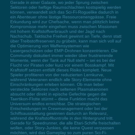
Gerade in einer Galaxie, wo jeder Sprung zwischen
Sektoren oder heftige Raumschlachten kostspielig werden
können, verwandelt sich das Sci-Fi-Roguelike dadurch in
ein Abenteuer ohne lästige Ressourcenengpässe. Freie
Erkundung wird zur Chefsache, wenn man plötzlich keine
Kompromisse mehr eingehen muss zwischen Missionen
mit hohem Kraftstoffverbrauch und der Jagd nach
Nachschub. Taktische Freiheit gewinnt an Tiefe, denn statt
über Treibstoffreserven zu grübeln, kann man sich voll auf
die Optimierung von Waffensystemen wie
Lasergeschützen oder EMP-Drohnen konzentrieren. Die
Community diskutiert immer wieder über frustrierende
Momente, wenn der Tank auf Null steht – sei es bei der
Flucht vor Piraten oder kurz vor einem Bosskampf. Mit
Kraftstoff setzen entfällt dieses Risiko komplett. Neue
Spieler profitieren von der reduzierten Lernkurve,
während Veteranen endlich alle Story-Elemente ohne
Einschränkungen erleben können. Ob man lieber
versteckte Sektoren nach seltenen Plasmakanonen
absucht oder direkt in epische Gefechte gegen die
Taertikon-Flotte stürmt – diese Funktion macht das
Universum endlos erreichbar. Die strategischen
Entscheidungen im Crewmanagement oder bei der
Schiffsausstattung gewinnen dadurch an Relevanz,
während die Kraftstoffkontrolle in den Hintergrund tritt.
Gerade für Speedrunner, die alle Etari-Schiffe freischalten
wollen, oder Story-Junkies, die keine Quest verpassen
möchten, wird das Gameplay so zum puren Sci-Fi-