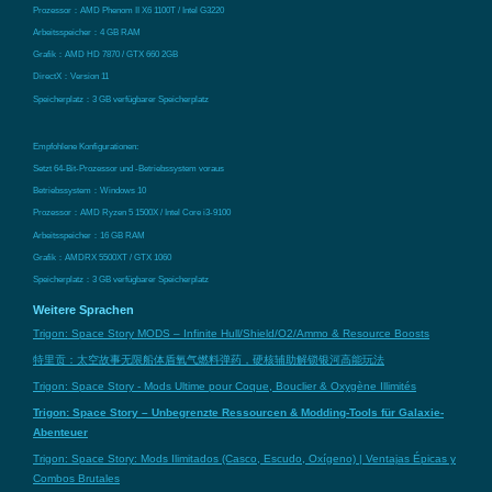
Prozessor：AMD Phenom II X6 1100T / Intel G3220
Arbeitsspeicher：4 GB RAM
Grafik：AMD HD 7870 / GTX 660 2GB
DirectX：Version 11
Speicherplatz：3 GB verfügbarer Speicherplatz
Empfohlene Konfigurationen:
Setzt 64-Bit-Prozessor und -Betriebssystem voraus
Betriebssystem：Windows 10
Prozessor：AMD Ryzen 5 1500X / Intel Core i3-9100
Arbeitsspeicher：16 GB RAM
Grafik：AMDRX 5500XT / GTX 1060
Speicherplatz：3 GB verfügbarer Speicherplatz
Weitere Sprachen
Trigon: Space Story MODS – Infinite Hull/Shield/O2/Ammo & Resource Boosts
特里贡：太空故事无限船体盾氧气燃料弹药，硬核辅助解锁银河高能玩法
Trigon: Space Story - Mods Ultime pour Coque, Bouclier & Oxygène Illimités
Trigon: Space Story – Unbegrenzte Ressourcen & Modding-Tools für Galaxie-
Abenteuer
Trigon: Space Story: Mods Ilimitados (Casco, Escudo, Oxígeno) | Ventajas Épicas y
Combos Brutales