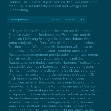
Genuss. Die Galaxie ist jetzt wirklich dein Spielplatz – mit
mehr Fokus auf taktische Freiheit und weniger auf
Buchhaltung.
Lieferung festlegen
Ctrl+NUM1 - Ctrl+NUM2 +
In Trigon: Space Story dreht sich alles um die brutale
Balance zwischen Überleben und Expansion, und die
Funktion Lieferung festlegen ist der unsichtbare Held
jedes erfolgreichen Runs. Wer als Kommandant seines
Schiffes in den Weiten des Alls bestehen will, muss nicht
nur taktische Kämpfe meistern, sondern auch sein
Ressourcenmanagement perfekt aufeinander abstimmen.
Stell dir vor: Du erobertst gerade eine feindliche
Raumstation und findest wertvolle Nahrung, Treibstoff und
Ersatzteile, doch dein Lagerraum ist knapp bemessen.
Hier kommt Lieferung festlegen ins Spiel, das dir erlaubt,
Prioritäten zu setzen, ohne Ballast mitzuschleppen. Ob
nach einem harten Gefecht gegen Piraten, beim
Andocken an einer Basis oder vor einem Bosskampf –
diese Mechanik gibt dir die Kontrolle, um gezielt Vorräte
zu sichern, Crew-Fähigkeiten zu stärken und deine Taktik
anzupassen. Spieler, die sich auf prozedural generierte
Herausforderungen einlassen, wissen besonders zu
schätzen, wie Lieferung festlegen verhindert, dass ein
leerer Treibstofftank oder fehlende Nahrung den Run
abrupt beendet. Die Funktion ist nicht nur intuitiv in das