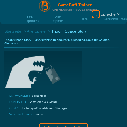
GameBuff Trainer
Unterstützt über 7000 Spieltrainer
Sprache
Download Gamebu
Letzte
Alle
Hilfe
Versionsaufze
Updates
Spiele
Startseite
Alle Spiele
Trigon: Space Story
Trigon: Space Story – Unbegrenzte Ressourcen & Modding-Tools für Galaxie-
Abenteuer
ENTWICKLER：
Sernur.tech
PUBLISHER：
Gameforge 4D GmbH
GENRE：
Rollenspiel
Simulationen
Strategie
Verkaufsplattform：
steam