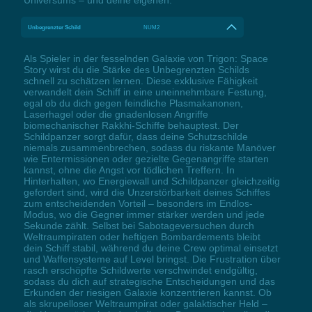
Unbegrenzter Schild
NUM2
Als Spieler in der fesselnden Galaxie von Trigon: Space
Story wirst du die Stärke des Unbegrenzten Schilds
schnell zu schätzen lernen. Diese exklusive Fähigkeit
verwandelt dein Schiff in eine uneinnehmbare Festung,
egal ob du dich gegen feindliche Plasmakanonen,
Laserhagel oder die gnadenlosen Angriffe
biomechanischer Rakkhi-Schiffe behauptest. Der
Schildpanzer sorgt dafür, dass deine Schutzschilde
niemals zusammenbrechen, sodass du riskante Manöver
wie Entermissionen oder gezielte Gegenangriffe starten
kannst, ohne die Angst vor tödlichen Treffern. In
Hinterhalten, wo Energiewall und Schildpanzer gleichzeitig
gefordert sind, wird die Unzerstörbarkeit deines Schiffes
zum entscheidenden Vorteil – besonders im Endlos-
Modus, wo die Gegner immer stärker werden und jede
Sekunde zählt. Selbst bei Sabotageversuchen durch
Weltraumpiraten oder heftigen Bombardements bleibt
dein Schiff stabil, während du deine Crew optimal einsetzt
und Waffensysteme auf Level bringst. Die Frustration über
rasch erschöpfte Schildwerte verschwindet endgültig,
sodass du dich auf strategische Entscheidungen und das
Erkunden der riesigen Galaxie konzentrieren kannst. Ob
als skrupelloser Weltraumpirat oder galaktischer Held –