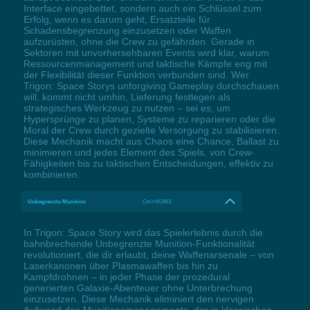
Interface eingebettet, sondern auch ein Schlüssel zum
Erfolg, wenn es darum geht, Ersatzteile für
Schadensbegrenzung einzusetzen oder Waffen
aufzurüsten, ohne die Crew zu gefährden. Gerade in
Sektoren mit unvorhersehbaren Events wird klar, warum
Ressourcenmanagement und taktische Kämpfe eng mit
der Flexibilität dieser Funktion verbunden sind. Wer
Trigon: Space Storys unforgiving Gameplay durchschauen
will, kommt nicht umhin, Lieferung festlegen als
strategisches Werkzeug zu nutzen – sei es, um
Hypersprünge zu planen, Systeme zu reparieren oder die
Moral der Crew durch gezielte Versorgung zu stabilisieren.
Diese Mechanik macht aus Chaos eine Chance, Ballast zu
minimieren und jedes Element des Spiels, von Crew-
Fähigkeiten bis zu taktischen Entscheidungen, effektiv zu
kombinieren.
Unbegrenzte Munition
Ctrl+NUM3
In Trigon: Space Story wird das Spielerlebnis durch die
bahnbrechende Unbegrenzte Munition-Funktionalität
revolutioniert, die dir erlaubt, deine Waffenarsenale – von
Laserkanonen über Plasmawaffen bis hin zu
Kampfdrohnen – in jeder Phase der prozedural
generierten Galaxie-Abenteuer ohne Unterbrechung
einzusetzen. Diese Mechanik eliminiert den nervigen
Aufwand des Munitionsmanagements, der in klassischen