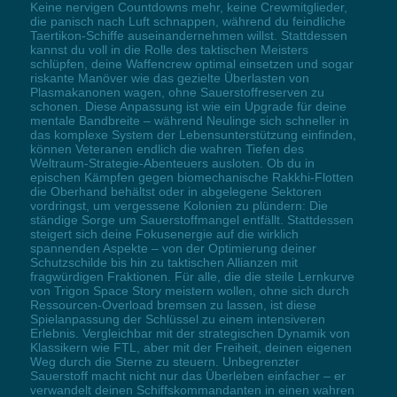
Keine nervigen Countdowns mehr, keine Crewmitglieder,
die panisch nach Luft schnappen, während du feindliche
Taertikon-Schiffe auseinandernehmen willst. Stattdessen
kannst du voll in die Rolle des taktischen Meisters
schlüpfen, deine Waffencrew optimal einsetzen und sogar
riskante Manöver wie das gezielte Überlasten von
Plasmakanonen wagen, ohne Sauerstoffreserven zu
schonen. Diese Anpassung ist wie ein Upgrade für deine
mentale Bandbreite – während Neulinge sich schneller in
das komplexe System der Lebensunterstützung einfinden,
können Veteranen endlich die wahren Tiefen des
Weltraum-Strategie-Abenteuers ausloten. Ob du in
epischen Kämpfen gegen biomechanische Rakkhi-Flotten
die Oberhand behältst oder in abgelegene Sektoren
vordringst, um vergessene Kolonien zu plündern: Die
ständige Sorge um Sauerstoffmangel entfällt. Stattdessen
steigert sich deine Fokusenergie auf die wirklich
spannenden Aspekte – von der Optimierung deiner
Schutzschilde bis hin zu taktischen Allianzen mit
fragwürdigen Fraktionen. Für alle, die die steile Lernkurve
von Trigon Space Story meistern wollen, ohne sich durch
Ressourcen-Overload bremsen zu lassen, ist diese
Spielanpassung der Schlüssel zu einem intensiveren
Erlebnis. Vergleichbar mit der strategischen Dynamik von
Klassikern wie FTL, aber mit der Freiheit, deinen eigenen
Weg durch die Sterne zu steuern. Unbegrenzter
Sauerstoff macht nicht nur das Überleben einfacher – er
verwandelt deinen Schiffskommandanten in einen wahren