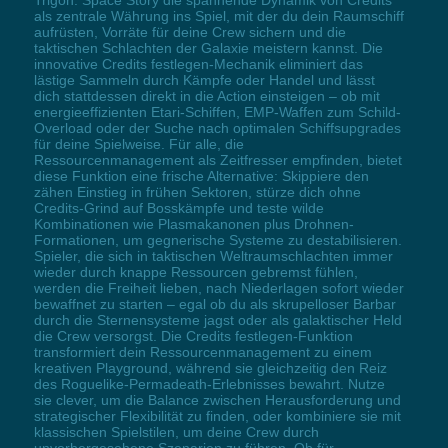
als zentrale Währung ins Spiel, mit der du dein Raumschiff
aufrüsten, Vorräte für deine Crew sichern und die
taktischen Schlachten der Galaxie meistern kannst. Die
innovative Credits festlegen-Mechanik eliminiert das
lästige Sammeln durch Kämpfe oder Handel und lässt
dich stattdessen direkt in die Action einsteigen – ob mit
energieeffizienten Etari-Schiffen, EMP-Waffen zum Schild-
Overload oder der Suche nach optimalen Schiffsupgrades
für deine Spielweise. Für alle, die
Ressourcenmanagement als Zeitfresser empfinden, bietet
diese Funktion eine frische Alternative: Skippiere den
zähen Einstieg in frühen Sektoren, stürze dich ohne
Credits-Grind auf Bosskämpfe und teste wilde
Kombinationen wie Plasmakanonen plus Drohnen-
Formationen, um gegnerische Systeme zu destabilisieren.
Spieler, die sich in taktischen Weltraumschlachten immer
wieder durch knappe Ressourcen gebremst fühlen,
werden die Freiheit lieben, nach Niederlagen sofort wieder
bewaffnet zu starten – egal ob du als skrupelloser Barbar
durch die Sternensysteme jagst oder als galaktischer Held
die Crew versorgst. Die Credits festlegen-Funktion
transformiert dein Ressourcenmanagement zu einem
kreativen Playground, während sie gleichzeitig den Reiz
des Roguelike-Permadeath-Erlebnisses bewahrt. Nutze
sie clever, um die Balance zwischen Herausforderung und
strategischer Flexibilität zu finden, oder kombiniere sie mit
klassischen Spielstilen, um deine Crew durch
unvorhergesehene Szenarien zu führen. Ob für