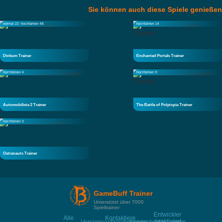
Sie können auch diese Spiele genießen
normal 22
hochfahren 48
hochfahren 14
Dinkum Trainer
Enchanted Portals Trainer
hochfahren 4
hochfahren 9
Automobilista 2 Trainer
The Battle of Polytopia Trainer
hochfahren 3
Ostranauts Trainer
GameBuff Trainer
Unterstützt über 7000
Spieltrainer
Entwickler
Alle
Kontaktiere
deaktiviert