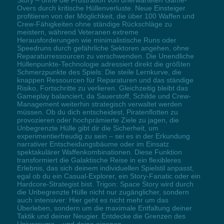
Overs durch kritische Hüllenverluste. Neue Einsteiger
profitieren von der Möglichkeit, die über 100 Waffen und
Crew-Fähigkeiten ohne ständige Rückschläge zu
meistern, während Veteranen extreme
Herausforderungen wie minimalistische Runs oder
Speedruns durch gefährliche Sektoren angehen, ohne
Reparaturressourcen zu verschwenden. Die Unendliche
Hüllenpunkte-Technologie adressiert direkt die größten
Schmerzpunkte des Spiels: Die steile Lernkurve, die
knappen Ressourcen für Reparaturen und das ständige
Risiko, Fortschritte zu verlieren. Gleichzeitig bleibt das
Gameplay balanciert, da Sauerstoff, Schilde und Crew-
Management weiterhin strategisch verwaltet werden
müssen. Ob du dich entscheidest, Piratenflotten zu
provozieren oder hochprämierte Ziele zu jagen, die
Unbegrenzte Hülle gibt dir die Sicherheit, um
experimentierfreudig zu sein – sei es in der Erkundung
narrativer Entscheidungsbäume oder im Einsatz
spektakulärer Waffenkombinationen. Diese Funktion
transformiert die Galaktische Reise in ein flexibleres
Erlebnis, das sich deinem individuellen Spielstil anpasst,
egal ob du ein Casual-Explorer, ein Story-Fanatic oder ein
Hardcore-Strategist bist. Trigon: Space Story wird durch
die Unbegrenzte Hülle nicht nur zugänglicher, sondern
auch intensiver: Hier geht es nicht mehr um das
Überleben, sondern um die maximale Entfaltung deiner
Taktik und deiner Neugier. Entdecke die Grenzen des
Universums – und deine eigenen.