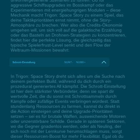
aggressive Schiffsupgrades im Bosskampf oder das
Experimentieren mit energiehungrigen Modulen – diese
Mechanik macht Trigon: Space Story zu einem Spiel, das
deine Taktikprioritäten ernst nimmt, ohne die Story-
Atmosphäre zu brechen. Wer also die Credits-Ökonomie
umgehen will, um sich voll auf die galaktische Erzählung
oder das Basteln an Drohnen-Strategien zu konzentrieren,
findet hier die perfekte Lösung, die gleichzeitig das
typische Spielerfrust-Level senkt und den Flow der
Weltraum-Missionen bewahrt.
Schrott-Einstellung
NUM7 - NUM8 +
In Trigon: Space Story dreht sich alles um die Suche nach
deinem perfekten Build, während du dich durch ein
prozedural generiertes All kämpfst. Die Schrott-Einstellung
ist hier dein stärkster Verbündeter, denn sie spart dir
wertvolle Zeit, die du sonst mit Schrottsammeln durch
Kämpfe oder zufällige Events verbringen würdest. Statt
stundenlang Ressourcen zu farmen, kannst du direkt in
die Action einsteigen und deine Upgrade-Prioritäten
setzen – sei es für brutale Waffen, ausweichende Motoren
oder unzerstörbare Schilde. Gerade in späteren Sektoren,
wo die Gegner gnadenlos werden, oder als Neuling, der
sich noch mit der Lernkurve herumschlagen muss, sorgt
dieser Ressourcen-Boost für mehr Flexibilität. Egal ob du