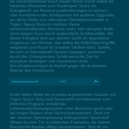
die Unzerstörbarkeit durch diesen Boost macht selbst die
härtesten Missionen zum Kinderspiel. Nutze die
Energiewall, um Ressourcenplünderungen zu sichern,
oder kombiniere den Schildpanzer mit anderen Upgrades,
um deine Flotte zum ultimativen Überlebenskünstler in
Trigon: Space Story zu machen. Keine
nervenaufreibenden Momente mehr, kein abruptes Ende
eines langen Runs durch unglückliche Schildausfälle. Mit
dieser Fähigkeit wird aus deinem Schiff ein legendäres
Ungeheuer am Himmel, das selbst die tödlichsten Angriffe
wegsteckt und Raum für kreative Taktiken lässt. Spieler,
die sich im Permadeath-System bewegen, gewinnen
durch den Unbegrenzten Schild wertvolle Zeit für
komplexe Strategien und maximieren ihren
Durchhaltevermögen im Kampf gegen die dunkelsten
Mächte des Universums.
Unbegrenzter Sauerstoff
NUM3
In der tiefen Weite der prozedural generierten Galaxie von
Trigon Space Story wird Sauerstoff normalerweise zum
kritischen Engpass, sobald das
Lebensunterstützungssystem unter Beschuss gerät oder
bei langen Reisen ohne Nachschubstationen. Doch mit
der cleveren Spielanpassung Unbegrenzter Sauerstoff
öffnest du eine Tür zu taktischen Freiheiten, die deinen
Raumschiff-Kapitän-Alltag revolutionieren. Stell dir vor: