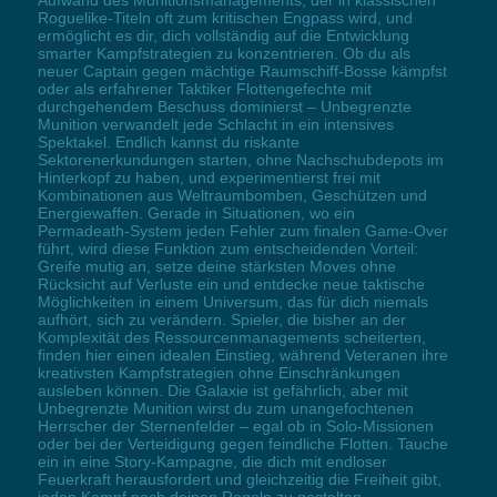
Roguelike-Titeln oft zum kritischen Engpass wird, und
ermöglicht es dir, dich vollständig auf die Entwicklung
smarter Kampfstrategien zu konzentrieren. Ob du als
neuer Captain gegen mächtige Raumschiff-Bosse kämpfst
oder als erfahrener Taktiker Flottengefechte mit
durchgehendem Beschuss dominierst – Unbegrenzte
Munition verwandelt jede Schlacht in ein intensives
Spektakel. Endlich kannst du riskante
Sektorenerkundungen starten, ohne Nachschubdepots im
Hinterkopf zu haben, und experimentierst frei mit
Kombinationen aus Weltraumbomben, Geschützen und
Energiewaffen. Gerade in Situationen, wo ein
Permadeath-System jeden Fehler zum finalen Game-Over
führt, wird diese Funktion zum entscheidenden Vorteil:
Greife mutig an, setze deine stärksten Moves ohne
Rücksicht auf Verluste ein und entdecke neue taktische
Möglichkeiten in einem Universum, das für dich niemals
aufhört, sich zu verändern. Spieler, die bisher an der
Komplexität des Ressourcenmanagements scheiterten,
finden hier einen idealen Einstieg, während Veteranen ihre
kreativsten Kampfstrategien ohne Einschränkungen
ausleben können. Die Galaxie ist gefährlich, aber mit
Unbegrenzte Munition wirst du zum unangefochtenen
Herrscher der Sternenfelder – egal ob in Solo-Missionen
oder bei der Verteidigung gegen feindliche Flotten. Tauche
ein in eine Story-Kampagne, die dich mit endloser
Feuerkraft herausfordert und gleichzeitig die Freiheit gibt,
jeden Kampf nach deinen Regeln zu gestalten.