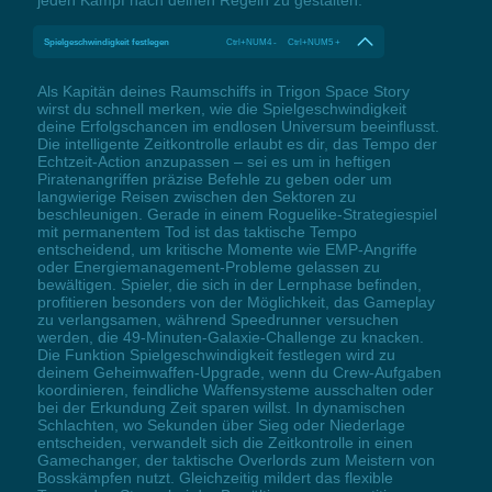
Spielgeschwindigkeit festlegen
Ctrl+NUM4 - Ctrl+NUM5 +
Als Kapitän deines Raumschiffs in Trigon Space Story
wirst du schnell merken, wie die Spielgeschwindigkeit
deine Erfolgschancen im endlosen Universum beeinflusst.
Die intelligente Zeitkontrolle erlaubt es dir, das Tempo der
Echtzeit-Action anzupassen – sei es um in heftigen
Piratenangriffen präzise Befehle zu geben oder um
langwierige Reisen zwischen den Sektoren zu
beschleunigen. Gerade in einem Roguelike-Strategiespiel
mit permanentem Tod ist das taktische Tempo
entscheidend, um kritische Momente wie EMP-Angriffe
oder Energiemanagement-Probleme gelassen zu
bewältigen. Spieler, die sich in der Lernphase befinden,
profitieren besonders von der Möglichkeit, das Gameplay
zu verlangsamen, während Speedrunner versuchen
werden, die 49-Minuten-Galaxie-Challenge zu knacken.
Die Funktion Spielgeschwindigkeit festlegen wird zu
deinem Geheimwaffen-Upgrade, wenn du Crew-Aufgaben
koordinieren, feindliche Waffensysteme ausschalten oder
bei der Erkundung Zeit sparen willst. In dynamischen
Schlachten, wo Sekunden über Sieg oder Niederlage
entscheiden, verwandelt sich die Zeitkontrolle in einen
Gamechanger, der taktische Overlords zum Meistern von
Bosskämpfen nutzt. Gleichzeitig mildert das flexible