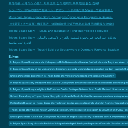
트라이곤: 스페이스 스토리 치트 모드 없이 전략적 우주 탐험 완전 정복!
トライゴン: 宇宙の物語で無限ハル・鉄壁シールドの裏ワザを駆使して銀河制覇！
Mods para Trigon: Space Story - Vantagens Épicas para Conquistar a Galáxia!
《特里贡：太空故事》艦長黑話：無限船體/盾值焊死/氧氣永動機 戰術騷操作全解鎖
Trigon: Space Story — Моды для выживания и эпичных трюков в космосе
Trigon: Space Story - تعديلات استراتيجية غير محدودة للسفينة والدرع والأكسجين والموارد
لتجربة لعب ملحمية
Trigon: Space Story - Trucchi Epici per Sopravvivere e Dominare l'Universo Spaziale
Etikett:
In Trigon: Space Story bietet die Unbegrenzte Hülle Spielern die ultimative Freiheit, ohne die Angst vor einem H
In Trigon: Space Story ist der Unbegrenzte Schild eine gefeierte Unterstützungsfähigkeit, die dein Raumschiff 
Erlebe grenzenlose Exploration in Trigon Space Story mit der Anpassung Unbegrenzter Sauerstoff
In Trigon: Space Story ermöglicht die Funktion Unbegrenzte Einheitengesundheit eine risikolose Erkundung der
In Trigon: Space Story ermöglicht die Funktion Credits festlegen Spielern, ihren Credit-Bestand direkt zu 
Schrott-Einstellung in Trigon: Space Story gibt dir die volle Kontrolle über Ressourcen, um deine strategi
Mit Kraftstoff setzen in Trigon: Space Story erlangen Spieler absolute Kontrolle über den Kraftstoffhaushalt
Trigon: Space Story Spieler nutzen Lieferung festlegen, um Ressourcen strategisch zu verwalten und Crew-Fäh
Erlebe grenzenlose Action mit Unbegrenzte Munition in Trigon: Space Story – optimiere deine Kampfstrateg
In Trigon Space Story bietet die Funktion Spielgeschwindigkeit festlegen die perfekte Kontrolle über das ta