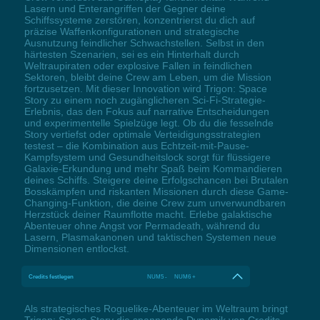
Lasern und Enterangriffen der Gegner deine
Schiffssysteme zerstören, konzentrierst du dich auf
präzise Waffenkonfigurationen und strategische
Ausnutzung feindlicher Schwachstellen. Selbst in den
härtesten Szenarien, sei es ein Hinterhalt durch
Weltraupiraten oder explosive Fallen in feindlichen
Sektoren, bleibt deine Crew am Leben, um die Mission
fortzusetzen. Mit dieser Innovation wird Trigon: Space
Story zu einem noch zugänglicheren Sci-Fi-Strategie-
Erlebnis, das den Fokus auf narrative Entscheidungen
und experimentelle Spielzüge legt. Ob du die fesselnde
Story vertiefst oder optimale Verteidigungsstrategien
testest – die Kombination aus Echtzeit-mit-Pause-
Kampfsystem und Gesundheitslock sorgt für flüssigere
Galaxie-Erkundung und mehr Spaß beim Kommandieren
deines Schiffs. Steigere deine Erfolgschancen bei Brutalen
Bosskämpfen und riskanten Missionen durch diese Game-
Changing-Funktion, die deine Crew zum unverwundbaren
Herzstück deiner Raumflotte macht. Erlebe galaktische
Abenteuer ohne Angst vor Permadeath, während du
Lasern, Plasmakanonen und taktischen Systemen neue
Dimensionen entlockst.
Credits festlegen
NUM5 - NUM6 +
Als strategisches Roguelike-Abenteuer im Weltraum bringt
Trigon: Space Story die spannende Dynamik von Credits