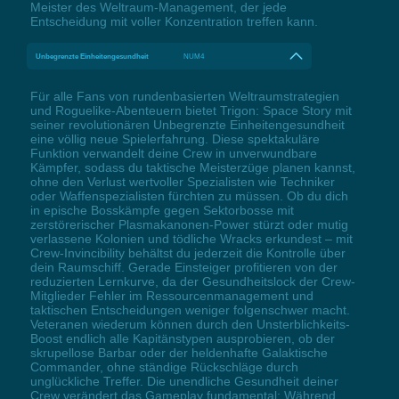
Meister des Weltraum-Management, der jede
Entscheidung mit voller Konzentration treffen kann.
Unbegrenzte Einheitengesundheit
NUM4
Für alle Fans von rundenbasierten Weltraumstrategien
und Roguelike-Abenteuern bietet Trigon: Space Story mit
seiner revolutionären Unbegrenzte Einheitengesundheit
eine völlig neue Spielerfahrung. Diese spektakuläre
Funktion verwandelt deine Crew in unverwundbare
Kämpfer, sodass du taktische Meisterzüge planen kannst,
ohne den Verlust wertvoller Spezialisten wie Techniker
oder Waffenspezialisten fürchten zu müssen. Ob du dich
in epische Bosskämpfe gegen Sektorbosse mit
zerstörerischer Plasmakanonen-Power stürzt oder mutig
verlassene Kolonien und tödliche Wracks erkundest – mit
Crew-Invincibility behältst du jederzeit die Kontrolle über
dein Raumschiff. Gerade Einsteiger profitieren von der
reduzierten Lernkurve, da der Gesundheitslock der Crew-
Mitglieder Fehler im Ressourcenmanagement und
taktischen Entscheidungen weniger folgenschwer macht.
Veteranen wiederum können durch den Unsterblichkeits-
Boost endlich alle Kapitänstypen ausprobieren, ob der
skrupellose Barbar oder der heldenhafte Galaktische
Commander, ohne ständige Rückschläge durch
unglückliche Treffer. Die unendliche Gesundheit deiner
Crew verändert das Gameplay fundamental: Während