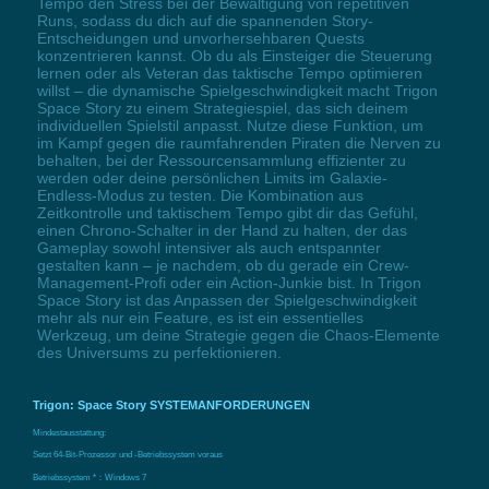
Tempo den Stress bei der Bewältigung von repetitiven
Runs, sodass du dich auf die spannenden Story-
Entscheidungen und unvorhersehbaren Quests
konzentrieren kannst. Ob du als Einsteiger die Steuerung
lernen oder als Veteran das taktische Tempo optimieren
willst – die dynamische Spielgeschwindigkeit macht Trigon
Space Story zu einem Strategiespiel, das sich deinem
individuellen Spielstil anpasst. Nutze diese Funktion, um
im Kampf gegen die raumfahrenden Piraten die Nerven zu
behalten, bei der Ressourcensammlung effizienter zu
werden oder deine persönlichen Limits im Galaxie-
Endless-Modus zu testen. Die Kombination aus
Zeitkontrolle und taktischem Tempo gibt dir das Gefühl,
einen Chrono-Schalter in der Hand zu halten, der das
Gameplay sowohl intensiver als auch entspannter
gestalten kann – je nachdem, ob du gerade ein Crew-
Management-Profi oder ein Action-Junkie bist. In Trigon
Space Story ist das Anpassen der Spielgeschwindigkeit
mehr als nur ein Feature, es ist ein essentielles
Werkzeug, um deine Strategie gegen die Chaos-Elemente
des Universums zu perfektionieren.
Trigon: Space Story SYSTEMANFORDERUNGEN
Mindestausstattung:
Setzt 64-Bit-Prozessor und -Betriebssystem voraus
Betriebssystem *：Windows 7