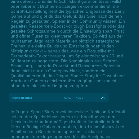
eine defensiv orientierte Schiffskonfiguration testen willst
oder lieber mit Drohnen-Strategien experimentierst, die
Schrott-Einstellung hebt die typischen Engpässe des Early
Game auf und gibt dir das Gefühl, das Spiel nach deinen
Regeln zu gestalten. Spieler in der Community wissen: Ein
gezielter Ressourcen-Boost vor tough Bossfights oder das
gezielte Schrottsammeln durch die Einstellung spart Frust
und öffnet Türen zu kreativeren Taktiken. So wird aus der
mühsamen Jagd nach Materialien plötzlich strategische
Freiheit, die deine Builds und Entscheidungen in den
Mittelpunkt rückt – genau das, was ein Roguelike mit
Permadeath-Faktor braucht, um Spieler zwischen 20 und
30 Jahren zu begeistern. Die Kombination aus Schrott-
Einstellung, Upgrade-Priorität und Ressourcen-Boost ist
dabei nicht nur ein Gameplay-Hack, sondern ein
Qualitätsmerkmal, das Trigon: Space Story für Casual und
Hardcore Gamers gleichermaßen zugänglicher macht,
ohne den taktischen Tiefgang zu opfern.
Kraftstoff setzen
NUM9 - NUM0 +
In Trigon: Space Story revolutioniert die Funktion Kraftstoff
setzen das Spielerlebnis, indem sie Kapitäne von den
Fesseln der standardmäßigen Kraftstoffkontrolle befreit.
Diese mächtige Option erlaubt es, den Treibstoffvorrat des
Schiffes nach Belieben anzupassen – inklusive
unbegrenztem Flugzeugbenzin für alle Spielphasen.