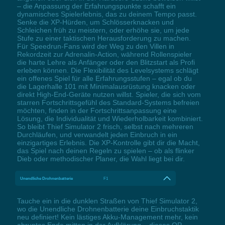
– die Anpassung der Erfahrungspunkte schafft ein
dynamisches Spielerlebnis, das zu deinem Tempo passt.
Senke die XP-Hürden, um Schlösserknacken und
Schleichen früh zu meistern, oder erhöhe sie, um jede
Stufe zu einer taktischen Herausforderung zu machen.
Für Speedrun-Fans wird der Weg zu den Villen in
Rekordzeit zur Adrenalin-Action, während Rollenspieler
die harte Lehre als Anfänger oder den Blitzstart als Profi
erleben können. Die Flexibilität des Levelsystems schlägt
ein offenes Spiel für alle Erfahrungsstufen – egal ob du
die Lagerhalle 101 mit Minimalausrüstung knacken oder
direkt High-End-Geräte nutzen willst. Spieler, die sich vom
starren Fortschrittsgefühl des Standard-Systems befreien
möchten, finden in der Fortschrittsanpassung eine
Lösung, die Individualität und Wiederholbarkeit kombiniert.
So bleibt Thief Simulator 2 frisch, selbst nach mehreren
Durchläufen, und verwandelt jeden Einbruch in ein
einzigartiges Erlebnis. Die XP-Kontrolle gibt dir die Macht,
das Spiel nach deinen Regeln zu spielen – ob als flinker
Dieb oder methodischer Planer, die Wahl liegt bei dir.
Unendliche Drohnenbatterie
F1
Tauche ein in die dunklen Straßen von Thief Simulator 2,
wo die Unendliche Drohnenbatterie deine Einbruchstaktik
neu definiert! Kein lästiges Akku-Management mehr, kein
abruptes Ende mitten in der Aufklärung – dieses OP-