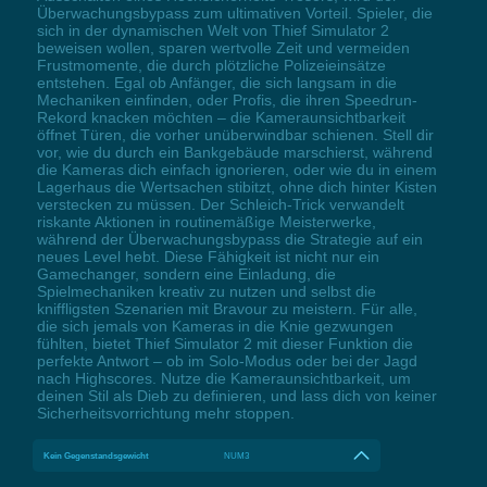
Überwachungsbypass zum ultimativen Vorteil. Spieler, die
sich in der dynamischen Welt von Thief Simulator 2
beweisen wollen, sparen wertvolle Zeit und vermeiden
Frustmomente, die durch plötzliche Polizeieinsätze
entstehen. Egal ob Anfänger, die sich langsam in die
Mechaniken einfinden, oder Profis, die ihren Speedrun-
Rekord knacken möchten – die Kameraunsichtbarkeit
öffnet Türen, die vorher unüberwindbar schienen. Stell dir
vor, wie du durch ein Bankgebäude marschierst, während
die Kameras dich einfach ignorieren, oder wie du in einem
Lagerhaus die Wertsachen stibitzt, ohne dich hinter Kisten
verstecken zu müssen. Der Schleich-Trick verwandelt
riskante Aktionen in routinemäßige Meisterwerke,
während der Überwachungsbypass die Strategie auf ein
neues Level hebt. Diese Fähigkeit ist nicht nur ein
Gamechanger, sondern eine Einladung, die
Spielmechaniken kreativ zu nutzen und selbst die
kniffligsten Szenarien mit Bravour zu meistern. Für alle,
die sich jemals von Kameras in die Knie gezwungen
fühlten, bietet Thief Simulator 2 mit dieser Funktion die
perfekte Antwort – ob im Solo-Modus oder bei der Jagd
nach Highscores. Nutze die Kameraunsichtbarkeit, um
deinen Stil als Dieb zu definieren, und lass dich von keiner
Sicherheitsvorrichtung mehr stoppen.
Kein Gegenstandsgewicht
NUM3