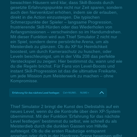
bewachten Häusern wird klar, dass Skill-Boosts durch
gesetzte Erfahrungspunkte nicht nur Zeit sparen, sondern
auch den Nervenkitzel erhöhen, indem sie dir erlauben,
direkt in die Action einzusteigen. Die typischen
Schmerzpunkte der Spieler – langsame Progression,
frustrierende Skill-Hürden oder das Wiederholen von
Anfangsmissionen – verschwinden so im Handumdrehen.
Mit dieser Funktion wird aus Thief Simulator 2 nicht nur
ein Spiel, sondern deine persönliche Arena, um als
Meisterdieb zu glänzen. Ob du XP für Heimlichkeit
boostest, um durch Kameraschutz zu huschen, oder
Leveln beschleunigst, um in der Villa 208 das perfekte
Versteckspiel zu zeigen: Hier bestimmst du, wann und wie
du die Regeln brichst. Für Fans von Level-Boosts und
instant Skill-Progression ist das die ultimative Freikarte,
um jede Mission zum Meisterwerk zu machen – ohne
Kompromisse.
Erfahrung für das nächste Level festlegen
Ctrl+NUM0 - NUM0 +
Thief Simulator 2 bringt die Kunst des Diebstahls auf ein
neues Level, wenn du die Kontrolle über dein XP-System
übernimmst. Mit der Funktion 'Erfahrung für das nächste
Level festlegen' bestimmst du selbst, wie schnell du als
Meisterdieb durch die dunklen Gassen von Hillville
aufsteigst. Ob du die ersten Raubzüge entspannt
angehen oder dich in der Hardcore-Szene beweisen willst