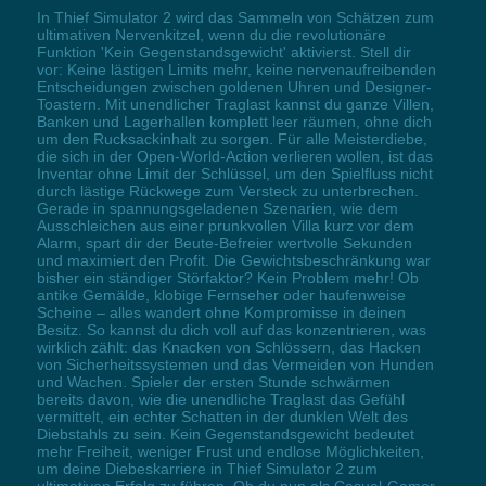
In Thief Simulator 2 wird das Sammeln von Schätzen zum
ultimativen Nervenkitzel, wenn du die revolutionäre
Funktion 'Kein Gegenstandsgewicht' aktivierst. Stell dir
vor: Keine lästigen Limits mehr, keine nervenaufreibenden
Entscheidungen zwischen goldenen Uhren und Designer-
Toastern. Mit unendlicher Traglast kannst du ganze Villen,
Banken und Lagerhallen komplett leer räumen, ohne dich
um den Rucksackinhalt zu sorgen. Für alle Meisterdiebe,
die sich in der Open-World-Action verlieren wollen, ist das
Inventar ohne Limit der Schlüssel, um den Spielfluss nicht
durch lästige Rückwege zum Versteck zu unterbrechen.
Gerade in spannungsgeladenen Szenarien, wie dem
Ausschleichen aus einer prunkvollen Villa kurz vor dem
Alarm, spart dir der Beute-Befreier wertvolle Sekunden
und maximiert den Profit. Die Gewichtsbeschränkung war
bisher ein ständiger Störfaktor? Kein Problem mehr! Ob
antike Gemälde, klobige Fernseher oder haufenweise
Scheine – alles wandert ohne Kompromisse in deinen
Besitz. So kannst du dich voll auf das konzentrieren, was
wirklich zählt: das Knacken von Schlössern, das Hacken
von Sicherheitssystemen und das Vermeiden von Hunden
und Wachen. Spieler der ersten Stunde schwärmen
bereits davon, wie die unendliche Traglast das Gefühl
vermittelt, ein echter Schatten in der dunklen Welt des
Diebstahls zu sein. Kein Gegenstandsgewicht bedeutet
mehr Freiheit, weniger Frust und endlose Möglichkeiten,
um deine Diebeskarriere in Thief Simulator 2 zum
ultimativen Erfolg zu führen. Ob du nun als Casual-Gamer