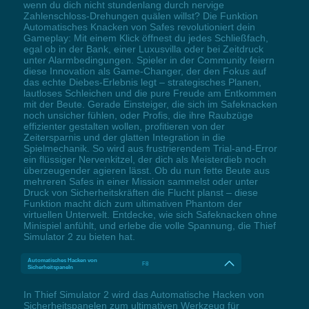
wenn du dich nicht stundenlang durch nervige
Zahlenschloss-Drehungen quälen willst? Die Funktion
Automatisches Knacken von Safes revolutioniert dein
Gameplay: Mit einem Klick öffnest du jedes Schließfach,
egal ob in der Bank, einer Luxusvilla oder bei Zeitdruck
unter Alarmbedingungen. Spieler in der Community feiern
diese Innovation als Game-Changer, der den Fokus auf
das echte Diebes-Erlebnis legt – strategisches Planen,
lautloses Schleichen und die pure Freude am Entkommen
mit der Beute. Gerade Einsteiger, die sich im Safeknacken
noch unsicher fühlen, oder Profis, die ihre Raubzüge
effizienter gestalten wollen, profitieren von der
Zeitersparnis und der glatten Integration in die
Spielmechanik. So wird aus frustrierendem Trial-and-Error
ein flüssiger Nervenkitzel, der dich als Meisterdieb noch
überzeugender agieren lässt. Ob du nun fette Beute aus
mehreren Safes in einer Mission sammelst oder unter
Druck von Sicherheitskräften die Flucht planst – diese
Funktion macht dich zum ultimativen Phantom der
virtuellen Unterwelt. Entdecke, wie sich Safeknacken ohne
Minispiel anfühlt, und erlebe die volle Spannung, die Thief
Simulator 2 zu bieten hat.
Automatisches Hacken von
F8
Sicherheitspaneln
In Thief Simulator 2 wird das Automatische Hacken von
Sicherheitspanelen zum ultimativen Werkzeug für