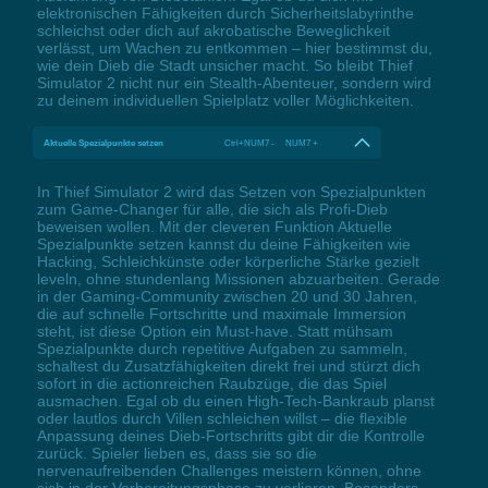
elektronischen Fähigkeiten durch Sicherheitslabyrinthe
schleichst oder dich auf akrobatische Beweglichkeit
verlässt, um Wachen zu entkommen – hier bestimmst du,
wie dein Dieb die Stadt unsicher macht. So bleibt Thief
Simulator 2 nicht nur ein Stealth-Abenteuer, sondern wird
zu deinem individuellen Spielplatz voller Möglichkeiten.
Aktuelle Spezialpunkte setzen
Ctrl+NUM7 - NUM7 +
In Thief Simulator 2 wird das Setzen von Spezialpunkten
zum Game-Changer für alle, die sich als Profi-Dieb
beweisen wollen. Mit der cleveren Funktion Aktuelle
Spezialpunkte setzen kannst du deine Fähigkeiten wie
Hacking, Schleichkünste oder körperliche Stärke gezielt
leveln, ohne stundenlang Missionen abzuarbeiten. Gerade
in der Gaming-Community zwischen 20 und 30 Jahren,
die auf schnelle Fortschritte und maximale Immersion
steht, ist diese Option ein Must-have. Statt mühsam
Spezialpunkte durch repetitive Aufgaben zu sammeln,
schaltest du Zusatzfähigkeiten direkt frei und stürzt dich
sofort in die actionreichen Raubzüge, die das Spiel
ausmachen. Egal ob du einen High-Tech-Bankraub planst
oder lautlos durch Villen schleichen willst – die flexible
Anpassung deines Dieb-Fortschritts gibt dir die Kontrolle
zurück. Spieler lieben es, dass sie so die
nervenaufreibenden Challenges meistern können, ohne
sich in der Vorbereitungsphase zu verlieren. Besonders