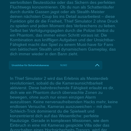
wertvollsten Beutestücke oder das Sichern des perfekten
Fluchtwegs konzentrieren. Ob du nun als Schattenläufer
durch dunkle Gassen jagst oder als Stealth-Meister
deinen nächsten Coup bis ins Detail ausarbeitest – diese
Funktion gibt dir die Freiheit, Thief Simulator 2 ohne Druck
zu spielen und jeden Moment des Verbrechens zu lieben.
Selbst bei Verfolgungsjagden durch die Polizei bleibst du
ein Phantom, das immer einen Schritt voraus ist. Die
Kombination aus kniffligen Aufgaben und der Unsichtbar-
Fähigkeit macht das Spiel zu einem Must-have für Fans
von taktischem Stealth und dynamischem Gameplay, das
dich immer wieder in den Bann zieht.
Unsichtbar für Sicherheitskameras
NUM2
In Thief Simulator 2 wird das Erlebnis als Meisterdieb
revolutioniert, sobald du die Kameraunsichtbarkeit
aktivierst. Diese bahnbrechende Fähigkeit erlaubt es dir,
dich wie ein Phantom durch überwachte Zonen zu
bewegen, ohne auch nur einen einzigen Alarm
auszulösen. Keine nervenaufreibenden Hacks mehr, keine
endlosen Versuche, Kameras auszuweichen – mit dem
Schleich-Trick dominierst du die Spielwelt und
konzentrierst dich auf das Wesentliche: perfekte
Raubzüge. Gerade in komplexen Missionen, wie dem
Einbruch in eine mit Kameras gespickte Villa oder das
Ausschalten eines Hochsicherheits-Tresors, wird der