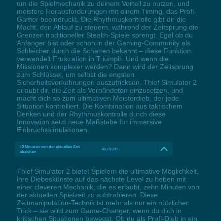
um die Spielmechanik zu deinem Vorteil zu nutzen, und
meistere Herausforderungen mit einem Timing, das Profi-
Gamer beeindruckt. Die Rhythmuskontrolle gibt dir die
Macht, den Ablauf zu steuern, während der Zeitsprung die
Grenzen traditioneller Stealth-Spiele sprengt. Egal ob du
Anfänger bist oder schon in der Gaming-Community als
Schleicher durch die Schatten bekannt – diese Funktion
verwandelt Frustration in Triumph. Und wenn die
Missionen komplexer werden? Dann wird der Zeitsprung
zum Schlüssel, um selbst die engsten
Sicherheitsvorkehrungen auszutricksen. Thief Simulator 2
erlaubt dir, die Zeit als Verbündeten einzusetzen, und
macht dich so zum ultimativen Meisterdieb, der jede
Situation kontrolliert. Die Kombination aus taktischem
Denken und der Rhythmuskontrolle durch diese
Innovation setzt neue Maßstäbe für immersive
Einbruchssimulationen.
10 Minuten von der aktuellen Zeit
Alt+NUM -
abziehen
Thief Simulator 2 bietet Spielern die ultimative Möglichkeit,
ihre Diebeskünste auf das nächste Level zu heben mit
einer cleveren Mechanik, die es erlaubt, zehn Minuten von
der aktuellen Spielzeit zu subtrahieren. Diese
Zeitmanipulation-Technik ist mehr als nur ein nützlicher
Trick – sie wird zum Game-Changer, wenn du dich in
kritischen Situationen bewegst. Ob du als Profi-Dieb in ein