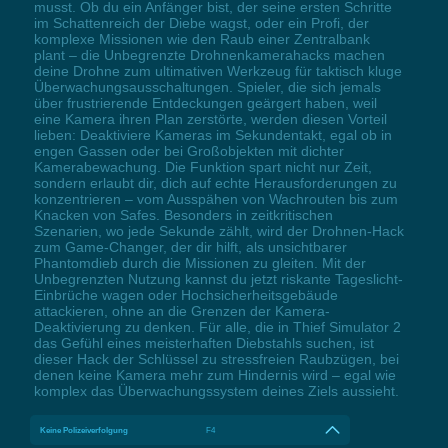
musst. Ob du ein Anfänger bist, der seine ersten Schritte
im Schattenreich der Diebe wagst, oder ein Profi, der
komplexe Missionen wie den Raub einer Zentralbank
plant – die Unbegrenzte Drohnenkamerahacks machen
deine Drohne zum ultimativen Werkzeug für taktisch kluge
Überwachungsausschaltungen. Spieler, die sich jemals
über frustrierende Entdeckungen geärgert haben, weil
eine Kamera ihren Plan zerstörte, werden diesen Vorteil
lieben: Deaktiviere Kameras im Sekundentakt, egal ob in
engen Gassen oder bei Großobjekten mit dichter
Kamerabewachung. Die Funktion spart nicht nur Zeit,
sondern erlaubt dir, dich auf echte Herausforderungen zu
konzentrieren – vom Ausspähen von Wachrouten bis zum
Knacken von Safes. Besonders in zeitkritischen
Szenarien, wo jede Sekunde zählt, wird der Drohnen-Hack
zum Game-Changer, der dir hilft, als unsichtbarer
Phantomdieb durch die Missionen zu gleiten. Mit der
Unbegrenzten Nutzung kannst du jetzt riskante Tageslicht-
Einbrüche wagen oder Hochsicherheitsgebäude
attackieren, ohne an die Grenzen der Kamera-
Deaktivierung zu denken. Für alle, die in Thief Simulator 2
das Gefühl eines meisterhaften Diebstahls suchen, ist
dieser Hack der Schlüssel zu stressfreien Raubzügen, bei
denen keine Kamera mehr zum Hindernis wird – egal wie
komplex das Überwachungssystem deines Ziels aussieht.
Keine Polizeiverfolgung
F4