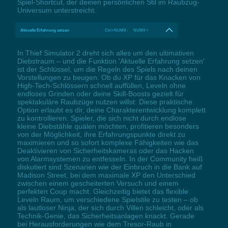
Spiel-Shortcut, der deinen persönlichen Stil im Raubzug-
Universum unterstreicht.
Aktuelle Erfahrung setzen
Ctrl+NUM9 - NUM9 +
In Thief Simulator 2 dreht sich alles um den ultimativen
Diebstraum – und die Funktion 'Aktuelle Erfahrung setzen'
ist der Schlüssel, um die Regeln des Spiels nach deinen
Vorstellungen zu beugen. Ob du XP für das Knacken von
High-Tech-Schlössern schnell auffüllen, Leveln ohne
endloses Grinden oder deine Skill-Boosts gezielt für
spektakuläre Raubzüge nutzen willst: Diese praktische
Option erlaubt es dir, deine Charakterentwicklung komplett
zu kontrollieren. Spieler, die sich nicht durch endlose
kleine Diebstähle quälen möchten, profitieren besonders
von der Möglichkeit, ihre Erfahrungspunkte direkt zu
maximieren und so sofort komplexe Fähigkeiten wie das
Deaktivieren von Sicherheitskameras oder das Hacken
von Alarmsystemen zu entfesseln. In der Community heiß
diskutiert sind Szenarien wie der Einbruch in die Bank auf
Madison Street, bei dem maximale XP den Unterschied
zwischen einem gescheiterten Versuch und einem
perfekten Coup macht. Gleichzeitig bietet das flexible
Leveln Raum, um verschiedene Spielstile zu testen – ob
als lautloser Ninja, der sich durch Villen schleicht, oder als
Technik-Genie, das Sicherheitsanlagen knackt. Gerade
bei Herausforderungen wie dem Tresor-Raub in