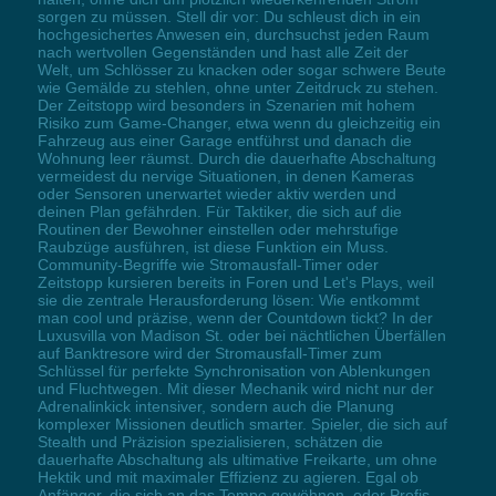
sorgen zu müssen. Stell dir vor: Du schleust dich in ein
hochgesichertes Anwesen ein, durchsuchst jeden Raum
nach wertvollen Gegenständen und hast alle Zeit der
Welt, um Schlösser zu knacken oder sogar schwere Beute
wie Gemälde zu stehlen, ohne unter Zeitdruck zu stehen.
Der Zeitstopp wird besonders in Szenarien mit hohem
Risiko zum Game-Changer, etwa wenn du gleichzeitig ein
Fahrzeug aus einer Garage entführst und danach die
Wohnung leer räumst. Durch die dauerhafte Abschaltung
vermeidest du nervige Situationen, in denen Kameras
oder Sensoren unerwartet wieder aktiv werden und
deinen Plan gefährden. Für Taktiker, die sich auf die
Routinen der Bewohner einstellen oder mehrstufige
Raubzüge ausführen, ist diese Funktion ein Muss.
Community-Begriffe wie Stromausfall-Timer oder
Zeitstopp kursieren bereits in Foren und Let's Plays, weil
sie die zentrale Herausforderung lösen: Wie entkommt
man cool und präzise, wenn der Countdown tickt? In der
Luxusvilla von Madison St. oder bei nächtlichen Überfällen
auf Banktresore wird der Stromausfall-Timer zum
Schlüssel für perfekte Synchronisation von Ablenkungen
und Fluchtwegen. Mit dieser Mechanik wird nicht nur der
Adrenalinkick intensiver, sondern auch die Planung
komplexer Missionen deutlich smarter. Spieler, die sich auf
Stealth und Präzision spezialisieren, schätzen die
dauerhafte Abschaltung als ultimative Freikarte, um ohne
Hektik und mit maximaler Effizienz zu agieren. Egal ob
Anfänger, die sich an das Tempo gewöhnen, oder Profis,