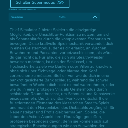
Schalter Supermodus
Plattform unterstützen:
steam
Unsichtbar
NUM1
Thief Simulator 2 bietet Spielern die einzigartige
Möglichkeit, die Unsichtbar-Funktion zu nutzen, um sich
als Schattenläufer durch die komplexesten Szenarien zu
bewegen. Diese kraftvolle Spielmechanik verwandelt dich
in einen Geistermodus, der es dir erlaubt, an Wachen,
Bewohnern und Passanten vorbeizuschleichen, als wärst
du gar nicht da. Für alle, die sich als Stealth-Meister
beweisen möchten, ist dies der Schlüssel, um
Hochsicherheitsziele wie Banken oder Villen zu knacken,
ohne sich über Sichtkegel oder Alarme den Kopf
zerbrechen zu müssen. Stell dir vor, wie du dich in eine
bankrot gesicherte Bank schleust, während die schwer
bewaffneten Wachen dich nicht einmal wahrnehmen, oder
wie du in einer protzigen Villa als Geistermodus durch
schlafende Räume huschst, um Schmuck und Kunstwerke
einzusammeln. Die Unsichtbar-Funktion entschärft die
frustrierenden Elemente des klassischen Stealth-Spiels
und macht den Nervenkitzel des Diebstahls zugänglich für
Neueinsteiger und Profis gleichermaßen. Spieler, die
lieber den Action-Aspekt ihrer Raubzüge genießen,
profitieren besonders davon, denn sie können sich auf
strategische Entscheidungen wie das Auswählen der