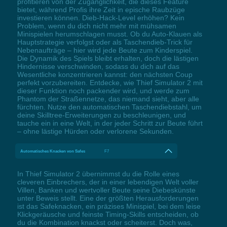
profitieren von der Zugänglichkeit, die dieses Feature
bietet, während Profis ihre Zeit in epische Raubzüge
investieren können. Dieb-Hack-Level erhöhen? Kein
Problem, wenn du dich nicht mehr mit mühsamen
Minispielen herumschlagen musst. Ob du Auto-Klauen als
Hauptstrategie verfolgst oder als Taschendieb-Trick für
Nebenaufträge – hier wird jede Beute zum Kinderspiel.
Die Dynamik des Spiels bleibt erhalten, doch die lästigen
Hindernisse verschwinden, sodass du dich auf das
Wesentliche konzentrieren kannst: den nächsten Coup
perfekt vorzubereiten. Entdecke, wie Thief Simulator 2 mit
dieser Funktion noch packender wird, und werde zum
Phantom der Straßennetze, das niemand sieht, aber alle
fürchten. Nutze den automatischen Taschendiebstahl, um
deine Skilltree-Erweiterungen zu beschleunigen, und
tauche ein in eine Welt, in der jeder Schritt zur Beute führt
– ohne lästige Hürden oder verlorene Sekunden.
Automatisches Knacken von Safes
F7
In Thief Simulator 2 übernimmst du die Rolle eines
cleveren Einbrechers, der in einer lebendigen Welt voller
Villen, Banken und wertvoller Beute seine Diebeskünste
unter Beweis stellt. Eine der größten Herausforderungen
ist das Safeknacken, ein präzises Minispiel, bei dem leise
Klickgeräusche und feinste Timing-Skills entscheiden, ob
du die Kombination knackst oder scheiterst. Doch was,