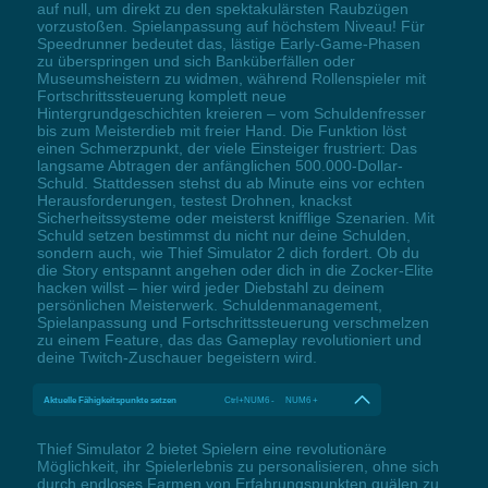
auf null, um direkt zu den spektakulärsten Raubzügen
vorzustoßen. Spielanpassung auf höchstem Niveau! Für
Speedrunner bedeutet das, lästige Early-Game-Phasen
zu überspringen und sich Banküberfällen oder
Museumsheistern zu widmen, während Rollenspieler mit
Fortschrittssteuerung komplett neue
Hintergrundgeschichten kreieren – vom Schuldenfresser
bis zum Meisterdieb mit freier Hand. Die Funktion löst
einen Schmerzpunkt, der viele Einsteiger frustriert: Das
langsame Abtragen der anfänglichen 500.000-Dollar-
Schuld. Stattdessen stehst du ab Minute eins vor echten
Herausforderungen, testest Drohnen, knackst
Sicherheitssysteme oder meisterst knifflige Szenarien. Mit
Schuld setzen bestimmst du nicht nur deine Schulden,
sondern auch, wie Thief Simulator 2 dich fordert. Ob du
die Story entspannt angehen oder dich in die Zocker-Elite
hacken willst – hier wird jeder Diebstahl zu deinem
persönlichen Meisterwerk. Schuldenmanagement,
Spielanpassung und Fortschrittssteuerung verschmelzen
zu einem Feature, das das Gameplay revolutioniert und
deine Twitch-Zuschauer begeistern wird.
Aktuelle Fähigkeitspunkte setzen
Ctrl+NUM6 - NUM6 +
Thief Simulator 2 bietet Spielern eine revolutionäre
Möglichkeit, ihr Spielerlebnis zu personalisieren, ohne sich
durch endloses Farmen von Erfahrungspunkten quälen zu