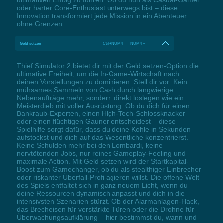
oder harter Core-Enthusiast unterwegs bist – diese
Innovation transformiert jede Mission in ein Abenteuer
ohne Grenzen.
Geld setzen
Ctrl+NUM4 - NUM4 +
Thief Simulator 2 bietet dir mit der Geld setzen-Option die
ultimative Freiheit, um die In-Game-Wirtschaft nach
deinen Vorstellungen zu dominieren. Stell dir vor: Kein
mühsames Sammeln von Cash durch langwierige
Nebenaufträge mehr, sondern direkt loslegen wie ein
Meisterdieb mit voller Ausrüstung. Ob du dich für einen
Bankraub-Experten, einen High-Tech-Schlossknacker
oder einen flüchtigen Gauner entscheidest – diese
Spielhilfe sorgt dafür, dass du deine Kohle in Sekunden
aufstockst und dich auf das Wesentliche konzentrierst.
Keine Schulden mehr bei den Lombardi, keine
nervtötenden Jobs, nur reines Gameplay-Feeling und
maximale Action. Mit Geld setzen wird der Startkapital-
Boost zum Gamechanger, ob du als stealthiger Einbrecher
oder riskanter Überfall-Profi agieren willst. Die offene Welt
des Spiels entfaltet sich in ganz neuem Licht, wenn du
deine Ressourcen dynamisch anpasst und dich in die
intensivsten Szenarien stürzt. Ob der Alarmanlagen-Hack,
das Brecheisen für verstärkte Türen oder die Drohne für
Überwachungsaufklärung – hier bestimmst du, wann und