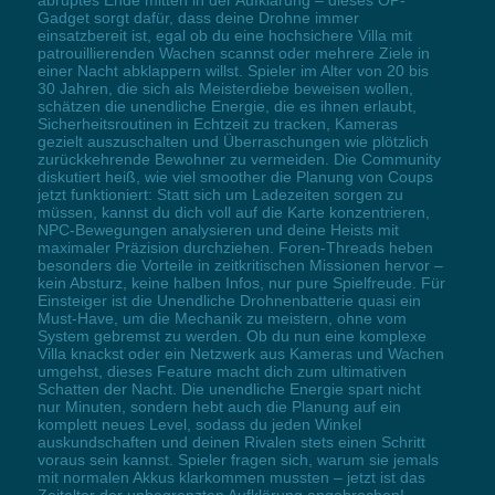
Gadget sorgt dafür, dass deine Drohne immer
einsatzbereit ist, egal ob du eine hochsichere Villa mit
patrouillierenden Wachen scannst oder mehrere Ziele in
einer Nacht abklappern willst. Spieler im Alter von 20 bis
30 Jahren, die sich als Meisterdiebe beweisen wollen,
schätzen die unendliche Energie, die es ihnen erlaubt,
Sicherheitsroutinen in Echtzeit zu tracken, Kameras
gezielt auszuschalten und Überraschungen wie plötzlich
zurückkehrende Bewohner zu vermeiden. Die Community
diskutiert heiß, wie viel smoother die Planung von Coups
jetzt funktioniert: Statt sich um Ladezeiten sorgen zu
müssen, kannst du dich voll auf die Karte konzentrieren,
NPC-Bewegungen analysieren und deine Heists mit
maximaler Präzision durchziehen. Foren-Threads heben
besonders die Vorteile in zeitkritischen Missionen hervor –
kein Absturz, keine halben Infos, nur pure Spielfreude. Für
Einsteiger ist die Unendliche Drohnenbatterie quasi ein
Must-Have, um die Mechanik zu meistern, ohne vom
System gebremst zu werden. Ob du nun eine komplexe
Villa knackst oder ein Netzwerk aus Kameras und Wachen
umgehst, dieses Feature macht dich zum ultimativen
Schatten der Nacht. Die unendliche Energie spart nicht
nur Minuten, sondern hebt auch die Planung auf ein
komplett neues Level, sodass du jeden Winkel
auskundschaften und deinen Rivalen stets einen Schritt
voraus sein kannst. Spieler fragen sich, warum sie jemals
mit normalen Akkus klarkommen mussten – jetzt ist das
Zeitalter der unbegrenzten Aufklärung angebrochen!