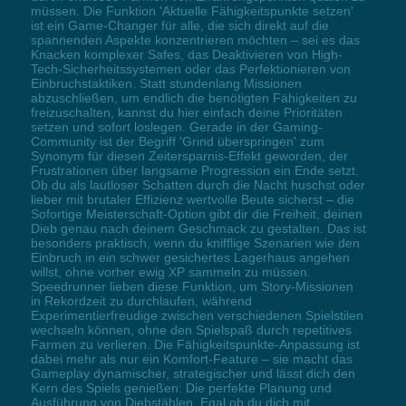
müssen. Die Funktion 'Aktuelle Fähigkeitspunkte setzen'
ist ein Game-Changer für alle, die sich direkt auf die
spannenden Aspekte konzentrieren möchten – sei es das
Knacken komplexer Safes, das Deaktivieren von High-
Tech-Sicherheitssystemen oder das Perfektionieren von
Einbruchstaktiken. Statt stundenlang Missionen
abzuschließen, um endlich die benötigten Fähigkeiten zu
freizuschalten, kannst du hier einfach deine Prioritäten
setzen und sofort loslegen. Gerade in der Gaming-
Community ist der Begriff 'Grind überspringen' zum
Synonym für diesen Zeitersparnis-Effekt geworden, der
Frustrationen über langsame Progression ein Ende setzt.
Ob du als lautloser Schatten durch die Nacht huschst oder
lieber mit brutaler Effizienz wertvolle Beute sicherst – die
Sofortige Meisterschaft-Option gibt dir die Freiheit, deinen
Dieb genau nach deinem Geschmack zu gestalten. Das ist
besonders praktisch, wenn du knifflige Szenarien wie den
Einbruch in ein schwer gesichertes Lagerhaus angehen
willst, ohne vorher ewig XP sammeln zu müssen.
Speedrunner lieben diese Funktion, um Story-Missionen
in Rekordzeit zu durchlaufen, während
Experimentierfreudige zwischen verschiedenen Spielstilen
wechseln können, ohne den Spielspaß durch repetitives
Farmen zu verlieren. Die Fähigkeitspunkte-Anpassung ist
dabei mehr als nur ein Komfort-Feature – sie macht das
Gameplay dynamischer, strategischer und lässt dich den
Kern des Spiels genießen: Die perfekte Planung und
Ausführung von Diebstählen. Egal ob du dich mit