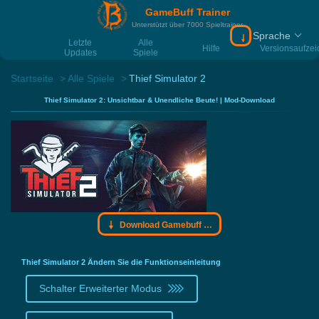
GameBuff Trainer
Unterstützt über 7000 Spieltrainer
Sprache
Download Gamebu
Letzte
Alle
Hilfe
Versionsaufze
Updates
Spiele
Startseite
Alle Spiele
Thief Simulator 2
Thief Simulator 2: Unsichtbar & Unendliche Beute! | Mod-Download
Download Gamebuff Trainer
Thief Simulator 2 Ändern Sie die Funktionseinleitung
Schalter Erweiterter Modus