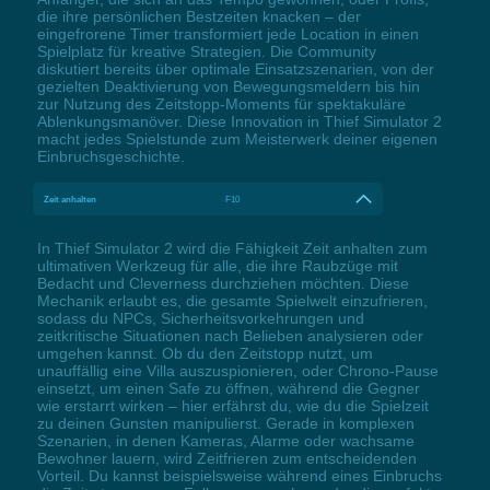
die ihre persönlichen Bestzeiten knacken – der
eingefrorene Timer transformiert jede Location in einen
Spielplatz für kreative Strategien. Die Community
diskutiert bereits über optimale Einsatzszenarien, von der
gezielten Deaktivierung von Bewegungsmeldern bis hin
zur Nutzung des Zeitstopp-Moments für spektakuläre
Ablenkungsmanöver. Diese Innovation in Thief Simulator 2
macht jedes Spielstunde zum Meisterwerk deiner eigenen
Einbruchsgeschichte.
Zeit anhalten
F10
In Thief Simulator 2 wird die Fähigkeit Zeit anhalten zum
ultimativen Werkzeug für alle, die ihre Raubzüge mit
Bedacht und Cleverness durchziehen möchten. Diese
Mechanik erlaubt es, die gesamte Spielwelt einzufrieren,
sodass du NPCs, Sicherheitsvorkehrungen und
zeitkritische Situationen nach Belieben analysieren oder
umgehen kannst. Ob du den Zeitstopp nutzt, um
unauffällig eine Villa auszuspionieren, oder Chrono-Pause
einsetzt, um einen Safe zu öffnen, während die Gegner
wie erstarrt wirken – hier erfährst du, wie du die Spielzeit
zu deinen Gunsten manipulierst. Gerade in komplexen
Szenarien, in denen Kameras, Alarme oder wachsame
Bewohner lauern, wird Zeitfrieren zum entscheidenden
Vorteil. Du kannst beispielsweise während eines Einbruchs