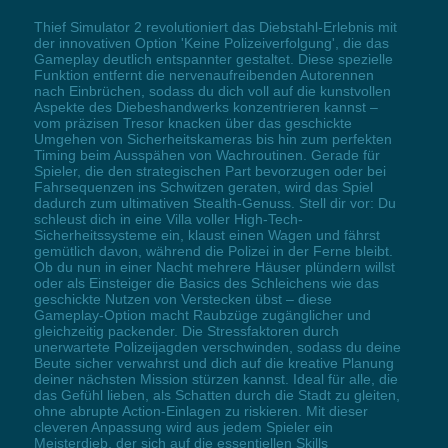
Thief Simulator 2 revolutioniert das Diebstahl-Erlebnis mit
der innovativen Option 'Keine Polizeiverfolgung', die das
Gameplay deutlich entspannter gestaltet. Diese spezielle
Funktion entfernt die nervenaufreibenden Autorennen
nach Einbrüchen, sodass du dich voll auf die kunstvollen
Aspekte des Diebeshandwerks konzentrieren kannst –
vom präzisen Tresor knacken über das geschickte
Umgehen von Sicherheitskameras bis hin zum perfekten
Timing beim Ausspähen von Wachroutinen. Gerade für
Spieler, die den strategischen Part bevorzugen oder bei
Fahrsequenzen ins Schwitzen geraten, wird das Spiel
dadurch zum ultimativen Stealth-Genuss. Stell dir vor: Du
schleust dich in eine Villa voller High-Tech-
Sicherheitssysteme ein, klaust einen Wagen und fährst
gemütlich davon, während die Polizei in der Ferne bleibt.
Ob du nun in einer Nacht mehrere Häuser plündern willst
oder als Einsteiger die Basics des Schleichens wie das
geschickte Nutzen von Verstecken übst – diese
Gameplay-Option macht Raubzüge zugänglicher und
gleichzeitig packender. Die Stressfaktoren durch
unerwartete Polizeijagden verschwinden, sodass du deine
Beute sicher verwahrst und dich auf die kreative Planung
deiner nächsten Mission stürzen kannst. Ideal für alle, die
das Gefühl lieben, als Schatten durch die Stadt zu gleiten,
ohne abrupte Action-Einlagen zu riskieren. Mit dieser
cleveren Anpassung wird aus jedem Spieler ein
Meisterdieb, der sich auf die essentiellen Skills