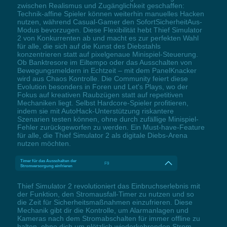
zwischen Realismus und Zugänglichkeit geschaffen:
Technik-affine Spieler können weiterhin manuelles Hacken
nutzen, während Casual-Gamer den SofortSicherheitAus-
Modus bevorzugen. Diese Flexibilität hebt Thief Simulator
2 von Konkurrenten ab und macht es zur perfekten Wahl
für alle, die sich auf die Kunst des Diebstahls
konzentrieren statt auf pixelgenaue Minispiel-Steuerung.
Ob Banktresore im Eiltempo oder das Ausschalten von
Bewegungsmeldern in Echtzeit – mit dem PanelKnacker
wird aus Chaos Kontrolle. Die Community feiert diese
Evolution besonders in Foren und Let's Plays, wo der
Fokus auf kreativen Raubzügen statt auf repetitiven
Mechaniken liegt. Selbst Hardcore-Spieler profitieren,
indem sie mit AutoHack-Unterstützung riskantere
Szenarien testen können, ohne durch zufällige Minispiel-
Fehler zurückgeworfen zu werden. Ein Must-have-Feature
für alle, die Thief Simulator 2 als digitale Diebs-Arena
nutzen möchten.
Timer für das Ausschalten der
F9
Stromversorgung einfrieren
Thief Simulator 2 revolutioniert das Einbruchserlebnis mit
der Funktion, den Stromausfall-Timer zu nutzen und so
die Zeit für Sicherheitsmaßnahmen einzufrieren. Diese
Mechanik gibt dir die Kontrolle, um Alarmanlagen und
Kameras nach dem Stromabschalten für immer offline zu
halten, ohne dich um plötzlich wiederkehrenden Strom