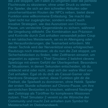
die Zeit stoppen, um Fallen zu umgehen oder die perfekte
Fluchtroute zu skizzieren, ohne unter Druck zu stehen.
Für Spieler, die sich an den schnellen Abläufen oder
unvorhersehbaren Routen der NPCs reiben, bietet diese
Funktion eine willkommene Entlastung. Sie macht das
Spiel nicht nur zugänglicher, sondern erlaubt auch
kreative Strategien, wie das Ausnutzen von Chrono-
Pause, um versteckte Gegenstände zu sichern, während
die Umgebung stillsteht. Die Kombination aus Präzision
und Kontrolle durch Zeit anhalten verwandelt jeden Coup
in ein taktisches Meisterwerk, sei es im Alleingang oder
bei Herausforderungen, die Teamarbeit erfordern. Mit
dieser Technik wird der Nervenkitzel eines erfolgreichen
Raubzugs noch intensiver, ob du nun die Zeit stoppst, um
Sicherheitslücken zu finden, oder Zeitfrieren einsetzt, um
ungestört zu agieren – Thief Simulator 2 belohnt clevere
Spielzüge mit einem Gefühl der Überlegenheit. Besonders
in Situationen, in denen Sekunden entscheiden, ob du
entdeckt wirst oder nicht, zeigt sich der wahre Wert von
Zeit anhalten. Egal ob du dich als Casual-Gamer oder
Hardcore-Strategen siehst, diese Funktion gibt dir die
Freiheit, die Spielwelt zu dominieren, ohne Hektik. Spieler
der ersten Stunde schwören auf Chrono-Pause, um ihre
persönlichen Bestzeiten zu knacken, während Neulinge
den Zeitstopp als Türöffner für komplexere Missionen
nutzen. Thief Simulator 2 vereint so die Wünsche der
Community und macht Zeit anhalten zum Symbol für
Meisterschaft im Diebshandwerk.