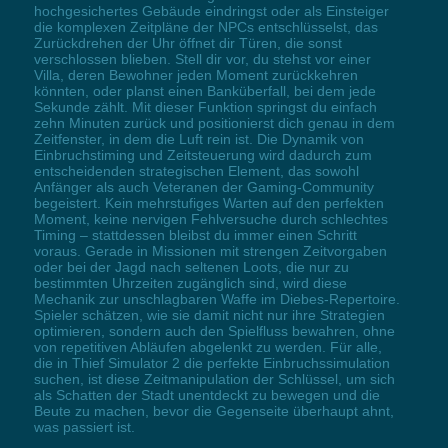
hochgesichertes Gebäude eindringst oder als Einsteiger
die komplexen Zeitpläne der NPCs entschlüsselst, das
Zurückdrehen der Uhr öffnet dir Türen, die sonst
verschlossen blieben. Stell dir vor, du stehst vor einer
Villa, deren Bewohner jeden Moment zurückkehren
könnten, oder planst einen Banküberfall, bei dem jede
Sekunde zählt. Mit dieser Funktion springst du einfach
zehn Minuten zurück und positionierst dich genau in dem
Zeitfenster, in dem die Luft rein ist. Die Dynamik von
Einbruchstiming und Zeitsteuerung wird dadurch zum
entscheidenden strategischen Element, das sowohl
Anfänger als auch Veteranen der Gaming-Community
begeistert. Kein mehrstufiges Warten auf den perfekten
Moment, keine nervigen Fehlversuche durch schlechtes
Timing – stattdessen bleibst du immer einen Schritt
voraus. Gerade in Missionen mit strengen Zeitvorgaben
oder bei der Jagd nach seltenen Loots, die nur zu
bestimmten Uhrzeiten zugänglich sind, wird diese
Mechanik zur unschlagbaren Waffe im Diebes-Repertoire.
Spieler schätzen, wie sie damit nicht nur ihre Strategien
optimieren, sondern auch den Spielfluss bewahren, ohne
von repetitiven Abläufen abgelenkt zu werden. Für alle,
die in Thief Simulator 2 die perfekte Einbruchssimulation
suchen, ist diese Zeitmanipulation der Schlüssel, um sich
als Schatten der Stadt unentdeckt zu bewegen und die
Beute zu machen, bevor die Gegenseite überhaupt ahnt,
was passiert ist.