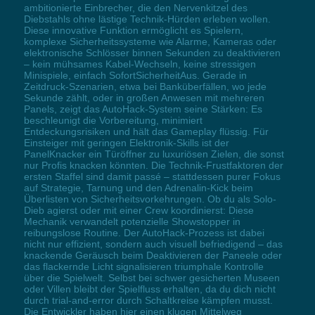
ambitionierte Einbrecher, die den Nervenkitzel des
Diebstahls ohne lästige Technik-Hürden erleben wollen.
Diese innovative Funktion ermöglicht es Spielern,
komplexe Sicherheitssysteme wie Alarme, Kameras oder
elektronische Schlösser binnen Sekunden zu deaktivieren
– kein mühsames Kabel-Wechseln, keine stressigen
Minispiele, einfach SofortSicherheitAus. Gerade in
Zeitdruck-Szenarien, etwa bei Banküberfällen, wo jede
Sekunde zählt, oder in großen Anwesen mit mehreren
Panels, zeigt das AutoHack-System seine Stärken: Es
beschleunigt die Vorbereitung, minimiert
Entdeckungsrisiken und hält das Gameplay flüssig. Für
Einsteiger mit geringen Elektronik-Skills ist der
PanelKnacker ein Türöffner zu luxuriösen Zielen, die sonst
nur Profis knacken könnten. Die Technik-Frustfaktoren der
ersten Staffel sind damit passé – stattdessen purer Fokus
auf Strategie, Tarnung und den Adrenalin-Kick beim
Überlisten von Sicherheitsvorkehrungen. Ob du als Solo-
Dieb agierst oder mit einer Crew koordinierst: Diese
Mechanik verwandelt potenzielle Showstopper in
reibungslose Routine. Der AutoHack-Prozess ist dabei
nicht nur effizient, sondern auch visuell befriedigend – das
knackende Geräusch beim Deaktivieren der Paneele oder
das flackernde Licht signalisieren triumphale Kontrolle
über die Spielwelt. Selbst bei schwer gesicherten Museen
oder Villen bleibt der Spielfluss erhalten, da du dich nicht
durch trial-and-error durch Schaltkreise kämpfen musst.
Die Entwickler haben hier einen klugen Mittelweg