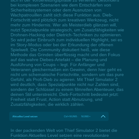
bei komplexen Szenarien wie dem Entschärfen von
Sicherheitssystemen oder dem Ausnutzen von
Wachpatrouillen zahlt sich diese Funktion aus. Dieb-
Fortschritt wird plötzlich zum kreativen Werkzeug, nicht
mehr zum Hindernis. Wer als Meisterdieb glänzen will,
nutzt Spezialpunkte strategisch, um Zusatzfähigkeiten wie
Drohnen-Hacking oder Dietrich-Techniken zu optimieren.
So wird jeder Einbruch zum individuellen Highlight, sei es
im Story-Modus oder bei der Erkundung der offenen
Spielwelt. Die Community diskutiert heiß, wie diese
Methode das Grinden überflüssig macht und den Fokus
auf das wahre Diebes-Artefakt – die Planung und
Ausführung von Coups – legt. Für Anfänger und
Veteranen gleichermaßen ein Gewinn, denn hier geht es
nicht um schematische Fortschritte, sondern um das pure
Gefühl, als Profi-Dieb zu agieren. Mit Thief Simulator 2
wird deutlich, dass Spezialpunkte nicht nur Zahlen sind,
sondern der Schlüssel zu einem filmreifen Abenteuer, das
deinen Stil unterstreicht. Dieb-Fortschritt bedeutet jetzt:
Freiheit statt Frust, Action statt Abnutzung, und
Zusatzfähigkeiten, die wirklich zählen.
Aktuelles Level setzen
Ctrl+NUM8 - NUM8 +
In der packenden Welt von Thief Simulator 2 bietet die
Funktion Aktuelles Level setzen eine revolutionäre