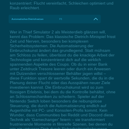
konzentriert: Flucht vereinfacht, Schleichen optimiert und
Raub erleichtert.
Automatisches Dietrichsetzen
F5
Wer in Thief Simulator 2 als Meisterdieb glänzen will,
kennt das Problem: Das klassische Dietrich-Minispiel frisst
Zeit und Nerven, besonders bei komplexen
Sicherheitssystemen. Die Automatisierung der
Einbruchskunst ändert das grundlegend. Statt mühsam
am Schloss zu feilen, überlässt du die knackige Arbeit der
Technologie und konzentrierst dich auf die wirklich
spannenden Aspekte des Coups. Ob du in einer Bank
unter Zeitdruck Tresore leeren oder durch ein Anwesen
mit Dutzenden verschlossener Behälter jagen willst –
diese Funktion spart dir wertvolle Sekunden, die du in die
Planung deiner Flucht oder das Ausspähen neuer Ziele
investieren kannst. Die Einbruchskunst wird so zum
flüssigen Erlebnis, bei dem du die Kontrolle behältst, ohne
an Schlossmechaniken zu scheitern. Spieler auf der
Nintendo Switch loben besonders die reibungslose
Steuerung, die durch die Automatisierung endlich auf
Augenhöhe mit PC- und Konsolen-Profis kommt. Kein
Wunder, dass Communities bei Reddit und Discord diese
Technik als 'Gamechanger' feiern – sie transformiert
frustrierende Momente in filmreife Szenen, bei denen du
wie ein virtuoser Dieb durch Sicherheitsvorkehrungen