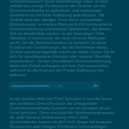
Schleichmanövern durch labyrinthartige Villen. Endlich
entfällt das nervige Positionieren der Drohne, um die
Drohnenreichweite zu optimieren, und stattdessen
dominierst du mit freier Aufklärung jede Mission. Die
Vorteile sind klar: weniger Frust durch unerwartete
Entdeckungen, schnellere Planung durch kontinuierliche
Fernüberwachung und kreative Spielweisen, die deinen
Ruf als Meisterdieb stärken. In der lebendigen Thief
Simulator 2-Community, die nach cleveren Methoden
sucht, um die Spielmechaniken zu meistern, ist diese
Funktion ein Gamechanger, der die Reichweite deiner
Drohne genauso legendär macht wie deine Coups. Ob du
dich für stealthbasierte Einsätze oder riskante Überfälle
entscheidest – mit der Unendlichen Drohnenentfernung
bleibt kein Detail verborgen und kein Ziel unerreichbar,
während du die Grenzen der Freien Aufklärung neu
definierst.
Unbegrenzte Drohnenkamerahacks
F3
In der dunklen Welt von Thief Simulator 2 wird die Kunst
des perfekten Einbruchs durch die Unbegrenzte
Drohnenkamerahacks-Funktion auf ein komplett neues
Level gehoben. Diese durchdachte Spielmechanik erlaubt
dir, jede Kamera-Deaktivierung ohne Limits
durchzuführen, sodass du dich nicht länger mit knappen
Ressourcen oder lästigen Cooldowns herumschlagen