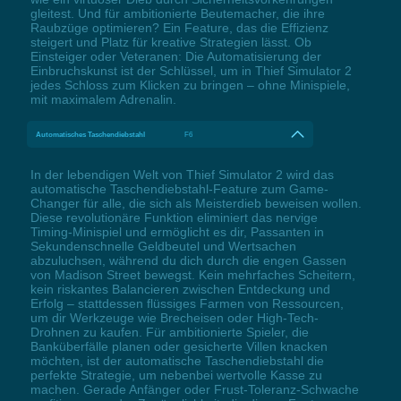
gleitest. Und für ambitionierte Beutemacher, die ihre
Raubzüge optimieren? Ein Feature, das die Effizienz
steigert und Platz für kreative Strategien lässt. Ob
Einsteiger oder Veteranen: Die Automatisierung der
Einbruchskunst ist der Schlüssel, um in Thief Simulator 2
jedes Schloss zum Klicken zu bringen – ohne Minispiele,
mit maximalem Adrenalin.
Automatisches Taschendiebstahl
F6
In der lebendigen Welt von Thief Simulator 2 wird das
automatische Taschendiebstahl-Feature zum Game-
Changer für alle, die sich als Meisterdieb beweisen wollen.
Diese revolutionäre Funktion eliminiert das nervige
Timing-Minispiel und ermöglicht es dir, Passanten in
Sekundenschnelle Geldbeutel und Wertsachen
abzuluchsen, während du dich durch die engen Gassen
von Madison Street bewegst. Kein mehrfaches Scheitern,
kein riskantes Balancieren zwischen Entdeckung und
Erfolg – stattdessen flüssiges Farmen von Ressourcen,
um dir Werkzeuge wie Brecheisen oder High-Tech-
Drohnen zu kaufen. Für ambitionierte Spieler, die
Banküberfälle planen oder gesicherte Villen knacken
möchten, ist der automatische Taschendiebstahl die
perfekte Strategie, um nebenbei wertvolle Kasse zu
machen. Gerade Anfänger oder Frust-Toleranz-Schwache