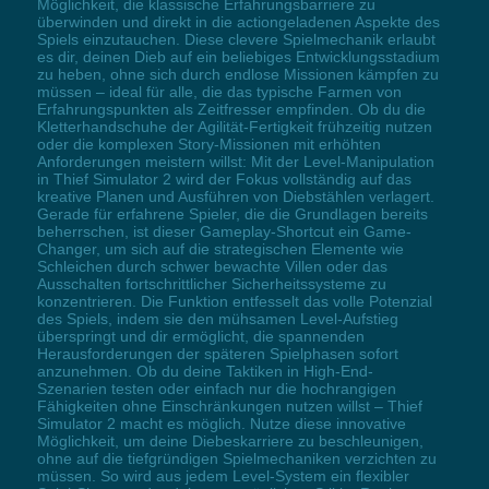
Möglichkeit, die klassische Erfahrungsbarriere zu
überwinden und direkt in die actiongeladenen Aspekte des
Spiels einzutauchen. Diese clevere Spielmechanik erlaubt
es dir, deinen Dieb auf ein beliebiges Entwicklungsstadium
zu heben, ohne sich durch endlose Missionen kämpfen zu
müssen – ideal für alle, die das typische Farmen von
Erfahrungspunkten als Zeitfresser empfinden. Ob du die
Kletterhandschuhe der Agilität-Fertigkeit frühzeitig nutzen
oder die komplexen Story-Missionen mit erhöhten
Anforderungen meistern willst: Mit der Level-Manipulation
in Thief Simulator 2 wird der Fokus vollständig auf das
kreative Planen und Ausführen von Diebstählen verlagert.
Gerade für erfahrene Spieler, die die Grundlagen bereits
beherrschen, ist dieser Gameplay-Shortcut ein Game-
Changer, um sich auf die strategischen Elemente wie
Schleichen durch schwer bewachte Villen oder das
Ausschalten fortschrittlicher Sicherheitssysteme zu
konzentrieren. Die Funktion entfesselt das volle Potenzial
des Spiels, indem sie den mühsamen Level-Aufstieg
überspringt und dir ermöglicht, die spannenden
Herausforderungen der späteren Spielphasen sofort
anzunehmen. Ob du deine Taktiken in High-End-
Szenarien testen oder einfach nur die hochrangigen
Fähigkeiten ohne Einschränkungen nutzen willst – Thief
Simulator 2 macht es möglich. Nutze diese innovative
Möglichkeit, um deine Diebeskarriere zu beschleunigen,
ohne auf die tiefgründigen Spielmechaniken verzichten zu
müssen. So wird aus jedem Level-System ein flexibler