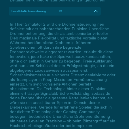
Unendliche Drohnenentfernung
F2
In Thief Simulator 2 wird die Drohnensteuerung neu
definiert mit der bahnbrechenden Funktion Unendliche
Drohnenentfernung, die dir als ambitionierter virtueller
Dieb maximale Flexibilität und taktische Vorteile bietet.
Während herkömmliche Drohnen in früheren
Spielversionen oft durch ihre begrenzte
Drohnenreichweite eingegrenzt wurden, erlaubt dir diese
Innovation, jede Ecke der Spielwelt auszukundschaften,
ohne dich selbst in Gefahr zu begeben. Freie Aufklärung
wird nun zum Schlüssel deiner Erfolgsstrategie, ob du ein
abgelegenes Luxusanwesen ausspionierst,
Sicherheitskameras aus sicherer Distanz deaktivierst oder
als Teamplayer in Koop-Missionen Fernüberwachung
einsetzt, um synchronisierte Aktionen perfekt
abzustimmen. Die Technologie hinter dieser Funktion
eliminiert lästige Signalabbrüche vollständig, sodass du
deine Drohne über die gesamte Karte lenken kannst, als
wäre sie ein unsichtbarer Spion im Dienste deiner
Diebeskarriere. Gerade für erfahrene Spieler, die sich in
der dichten Terminologie der Gaming-Community
bewegen, bedeutet die Unendliche Drohnenentfernung
ein neues Level an Präzision – ob beim Blitzangriff auf ein
Hochsicherheitsgebäude oder bei komplexen