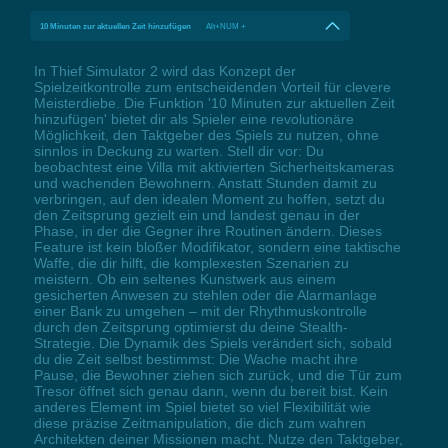
10 Minuten zur aktuellen Zeit hinzufügen
Alt+NUM +
In Thief Simulator 2 wird das Konzept der
Spielzeitkontrolle zum entscheidenden Vorteil für clevere
Meisterdiebe. Die Funktion '10 Minuten zur aktuellen Zeit
hinzufügen' bietet dir als Spieler eine revolutionäre
Möglichkeit, den Taktgeber des Spiels zu nutzen, ohne
sinnlos in Deckung zu warten. Stell dir vor: Du
beobachtest eine Villa mit aktivierten Sicherheitskameras
und wachenden Bewohnern. Anstatt Stunden damit zu
verbringen, auf den idealen Moment zu hoffen, setzt du
den Zeitsprung gezielt ein und landest genau in der
Phase, in der die Gegner ihre Routinen ändern. Dieses
Feature ist kein bloßer Modifikator, sondern eine taktische
Waffe, die dir hilft, die komplexesten Szenarien zu
meistern. Ob ein seltenes Kunstwerk aus einem
gesicherten Anwesen zu stehlen oder die Alarmanlage
einer Bank zu umgehen – mit der Rhythmuskontrolle
durch den Zeitsprung optimierst du deine Stealth-
Strategie. Die Dynamik des Spiels verändert sich, sobald
du die Zeit selbst bestimmst: Die Wache macht ihre
Pause, die Bewohner ziehen sich zurück, und die Tür zum
Tresor öffnet sich genau dann, wenn du bereit bist. Kein
anderes Element im Spiel bietet so viel Flexibilität wie
diese präzise Zeitmanipulation, die dich zum wahren
Architekten deiner Missionen macht. Nutze den Taktgeber,