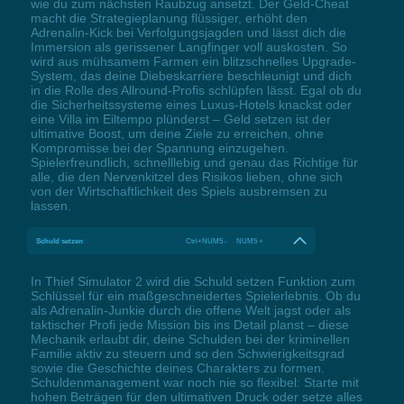
wie du zum nächsten Raubzug ansetzt. Der Geld-Cheat
macht die Strategieplanung flüssiger, erhöht den
Adrenalin-Kick bei Verfolgungsjagden und lässt dich die
Immersion als gerissener Langfinger voll auskosten. So
wird aus mühsamem Farmen ein blitzschnelles Upgrade-
System, das deine Diebeskarriere beschleunigt und dich
in die Rolle des Allround-Profis schlüpfen lässt. Egal ob du
die Sicherheitssysteme eines Luxus-Hotels knackst oder
eine Villa im Eiltempo plünderst – Geld setzen ist der
ultimative Boost, um deine Ziele zu erreichen, ohne
Kompromisse bei der Spannung einzugehen.
Spielerfreundlich, schnelllebig und genau das Richtige für
alle, die den Nervenkitzel des Risikos lieben, ohne sich
von der Wirtschaftlichkeit des Spiels ausbremsen zu
lassen.
Schuld setzen
Ctrl+NUM5 - NUM5 +
In Thief Simulator 2 wird die Schuld setzen Funktion zum
Schlüssel für ein maßgeschneidertes Spielerlebnis. Ob du
als Adrenalin-Junkie durch die offene Welt jagst oder als
taktischer Profi jede Mission bis ins Detail planst – diese
Mechanik erlaubt dir, deine Schulden bei der kriminellen
Familie aktiv zu steuern und so den Schwierigkeitsgrad
sowie die Geschichte deines Charakters zu formen.
Schuldenmanagement war noch nie so flexibel: Starte mit
hohen Beträgen für den ultimativen Druck oder setze alles