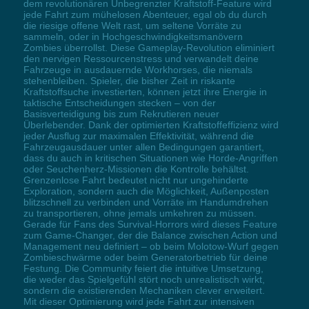
dem revolutionären Unbegrenzter Kraftstoff-Feature wird
jede Fahrt zum mühelosen Abenteuer, egal ob du durch
die riesige offene Welt rast, um seltene Vorräte zu
sammeln, oder in Hochgeschwindigkeitsmanövern
Zombies überrollst. Diese Gameplay-Revolution eliminiert
den nervigen Ressourcenstress und verwandelt deine
Fahrzeuge in ausdauernde Workhorses, die niemals
stehenbleiben. Spieler, die bisher Zeit in riskante
Kraftstoffsuche investierten, können jetzt ihre Energie in
taktische Entscheidungen stecken – von der
Basisverteidigung bis zum Rekrutieren neuer
Überlebender. Dank der optimierten Kraftstoffeffizienz wird
jeder Ausflug zur maximalen Effektivität, während die
Fahrzeugausdauer unter allen Bedingungen garantiert,
dass du auch in kritischen Situationen wie Horde-Angriffen
oder Seuchenherz-Missionen die Kontrolle behältst.
Grenzenlose Fahrt bedeutet nicht nur ungehinderte
Exploration, sondern auch die Möglichkeit, Außenposten
blitzschnell zu verbinden und Vorräte im Handumdrehen
zu transportieren, ohne jemals umkehren zu müssen.
Gerade für Fans des Survival-Horrors wird dieses Feature
zum Game-Changer, der die Balance zwischen Action und
Management neu definiert – ob beim Molotow-Wurf gegen
Zombieschwärme oder beim Generatorbetrieb für deine
Festung. Die Community feiert die intuitive Umsetzung,
die weder das Spielgefühl stört noch unrealistisch wirkt,
sondern die existierenden Mechaniken clever erweitert.
Mit dieser Optimierung wird jede Fahrt zur intensiven