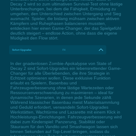
Decay 2 wird so zum ultimativen Survival-Test ohne lästige
Unterbrechungen, bei dem die Fähigkeit, Ermüdung zu
umgehen, den Unterschied zwischen Untergang und Sieg
ausmacht. Spieler, die bislang mühsam zwischen aktiven
Kämpfern und Ruhephasen balancieren mussten,
entdecken hier einen Game-Changer, der das Spielgefühl
deutlich steigert – endlose Action, ohne dass die eigene
Müdigkeit den Flow stört.
Sofort-Upgrades
F4
In der gnadenlosen Zombie-Apokalypse von State of
Decay 2 sind Sofort-Upgrades ein lebensrettender Game-
Changer für alle Überlebenden, die ihre Strategie in
Echtzeit optimieren wollen. Diese exklusive Funktion
erlaubt es Spielern, Basenbau und
Fahrzeugverbesserung ohne lästige Wartezeiten oder
Ressourcenverschwendung zu maximieren – ideal für
dynamische Szenarien, in denen jede Sekunde zählt.
Während klassischer Basenbau meist Materialsammlung
und Geduld erfordert, verwandeln Sofort-Upgrades
Werkstätten, Wachtürme und Lazarette mit einem Klick in
Hochleistungs-Einrichtungen. Fahrzeugverbesserung wird
dabei zum Kinderspiel: Panzerung, Stabilität oder
Stauraum für den Vandito und Smashwagon lassen sich
binnen Sekunden auf Top-Level bringen, sodass du