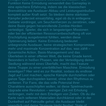
Funktion Keine Ermüdung verwandelt das Gameplay in
eine epischere Erfahrung, indem sie die klassischen
Bremsklötze wie Ausdauer-Abbau und Leistungseinbußen
komplett außer Kraft setzt. So bleiben deine stärksten
Kämpfer jederzeit einsatzfähig, egal ob du in entlegene
Gebiete vordringst, um Seuchenherzen zu zerstören, oder
deine Basis gegen heranrollende Zombie-Horden
verteidigst. Spieler, die sich in langwierigen Missionen
oder bei der effizienten Ressourcenbeschaffung oft von
Erschöpfung ausgebremst fühlten, werden diese
Optimierung lieben: Keine Ermüdung bedeutet
unbegrenzte Ausdauer, keine strategischen Kompromisse
mehr und maximale Konzentration auf das, was zählt –
dynamische Action, Basis-Management und das
Überleben in einer offenen Welt, die keine Gnade kennt.
Besonders in heißen Phasen, wie der Verteidigung deiner
Siedlung während eines Überfalls, macht das Feature
deine Truppe zu einer unerbittlichen Maschine. Ermüdung
beseitigen? Hier wird es zur Realität, sodass du endlose
Jagd auf Loot machen, epische Kämpfe durchziehen oder
ganze Tage durchspielen kannst, ohne den Rhythmus zu
verlieren. Für Fans, die das volle Potenzial ihrer
Charaktere ausschöpfen wollen, ist diese Spielmechanik-
Upgrade eine Revolution – weniger Zeit mit Erholung
verbringen, mehr mit dem Erledigen von Zielen. Ob du die
Karte nach seltenen Materialien durchkämst oder in der
Dunkelheit auf Patrouille gehst, die Ausdauer bleibt
unendlich und deine Strategie bleibt flexibel. State of