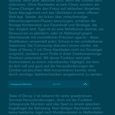
spürbar, denn jede Sekunde zählt, wenn die Untoten dich
einkreisen. Ohne Nachladen ist kein Cheat, sondern ein
Game-Changer, der den Fokus auf taktisches Vorgehen,
Basis-Management und das Überleben in einer offenen
Welt legt. Spieler, die Action über zeitaufwendige
Mikromanagement-Phasen bevorzugen, schätzen die
flüssige Kombination aus Feuerkraft und Strategie, die
hier möglich wird. Egal ob du eine Befallszone stürmst, um
Ressourcen zu plündern, oder im Nahkampf gegen
Überlebende mit unerbittlicher Präzision agierst – diese
Modifikation verwandelt jeden Schuss in ein unmittelbares
Statement. Die Community diskutiert immer wieder, wie
State of Decay 2 mit Ohne Nachladen nicht nur Einsteiger
anspricht, sondern auch Profis in ihren Zweitverwertungs-
Routinen unterstützt. Mit dieser Funktion wird jede
Konfrontation zu einem mitreißenden Highlight, bei dem
du dich voll und ganz auf die Herausforderungen der
Zombie-verseuchten Welt konzentrieren kannst, ohne
durch unnötige Spielmechaniken ausgebremst zu werden.
Unbegrenzte Munition
Ctrl+F2
State of Decay 2 ist bekannt für seine gnadenlosen
Survival-Herausforderungen, doch mit der Funktion
Unbegrenzte Munition wird das Spiel zu einem epischen
Kugelhagel der Befreiung. Kein lästiges Nachladen mehr,
keine hektische Jagd nach Munitionskisten in Waffenläden