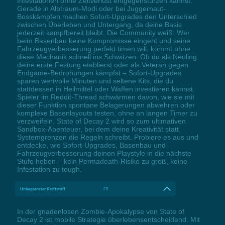
Infestationen ohne Zeitverlust entgegenstürzen kannst.
Gerade in Albtraum-Modi oder bei Juggernaut-
Bosskämpfen machen Sofort-Upgrades den Unterschied
zwischen Überleben und Untergang, da deine Basis
jederzeit kampfbereit bleibt. Die Community weiß: Wer
beim Basenbau keine Kompromisse eingeht und seine
Fahrzeugverbesserung perfekt timen will, kommt ohne
diese Mechanik schnell ins Schwitzen. Ob du als Neuling
deine erste Festung etablierst oder als Veteran gegen
Endgame-Bedrohungen kämpfst – Sofort-Upgrades
sparen wertvolle Minuten und seltene Kits, die du
stattdessen in Heilmittel oder Waffen investieren kannst.
Spieler im Reddit-Thread schwärmen davon, wie sie mit
dieser Funktion spontane Belagerungen abwehren oder
komplexe Basenlayouts testen, ohne an langen Timer zu
verzweifeln. State of Decay 2 wird so zum ultimativen
Sandbox-Abenteuer, bei dem deine Kreativität statt
Systemgrenzen die Regeln schreibt. Probiere es aus und
entdecke, wie Sofort-Upgrades, Basenbau und
Fahrzeugverbesserung deinen Playstyle in die nächste
Stufe heben – kein Permadeath-Risiko zu groß, keine
Infestation zu tough.
Unbegrenzter Kraftstoff
F5
In der gnadenlosen Zombie-Apokalypse von State of
Decay 2 ist mobile Strategie überlebensentscheidend. Mit