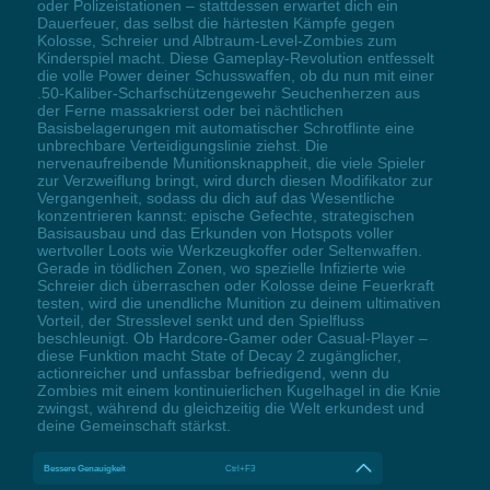
oder Polizeistationen – stattdessen erwartet dich ein
Dauerfeuer, das selbst die härtesten Kämpfe gegen
Kolosse, Schreier und Albtraum-Level-Zombies zum
Kinderspiel macht. Diese Gameplay-Revolution entfesselt
die volle Power deiner Schusswaffen, ob du nun mit einer
.50-Kaliber-Scharfschützengewehr Seuchenherzen aus
der Ferne massakrierst oder bei nächtlichen
Basisbelagerungen mit automatischer Schrotflinte eine
unbrechbare Verteidigungslinie ziehst. Die
nervenaufreibende Munitionsknappheit, die viele Spieler
zur Verzweiflung bringt, wird durch diesen Modifikator zur
Vergangenheit, sodass du dich auf das Wesentliche
konzentrieren kannst: epische Gefechte, strategischen
Basisausbau und das Erkunden von Hotspots voller
wertvoller Loots wie Werkzeugkoffer oder Seltenwaffen.
Gerade in tödlichen Zonen, wo spezielle Infizierte wie
Schreier dich überraschen oder Kolosse deine Feuerkraft
testen, wird die unendliche Munition zu deinem ultimativen
Vorteil, der Stresslevel senkt und den Spielfluss
beschleunigt. Ob Hardcore-Gamer oder Casual-Player –
diese Funktion macht State of Decay 2 zugänglicher,
actionreicher und unfassbar befriedigend, wenn du
Zombies mit einem kontinuierlichen Kugelhagel in die Knie
zwingst, während du gleichzeitig die Welt erkundest und
deine Gemeinschaft stärkst.
Bessere Genauigkeit
Ctrl+F3