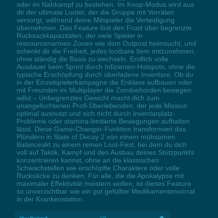
oder im Nahkampf zu bestehen. Im Koop-Modus wird aus
dir der ultimate Looter, der die Gruppe mit Vorräten
versorgt, während deine Mitspieler die Verteidigung
übernehmen. Das Feature löst den Frust über begrenzte
Rucksackkapazitäten, der viele Spieler in
ressourcenarmen Zonen wie dem Outpost heimsucht, und
schenkt dir die Freiheit, jedes lootbare Item mitzunehmen,
ohne ständig die Basis zu wechseln. Endlich volle
Ausdauer beim Sprint durch Infizierten-Hotspots, ohne die
typische Erschöpfung durch überladene Inventare. Ob du
in der Einzelspielerkampagne die Enklave aufbauen oder
mit Freunden im Multiplayer die Zombiehorden besiegen
willst – Unbegrenztes Gewicht macht dich zum
unangefochtenen Profi-Überlebenden, der jede Mission
optimal ausnutzt und sich nicht durch Inventarplatz-
Probleme oder stamina-limitierte Bewegungen aufhalten
lässt. Diese Game-Changer-Funktion transformiert das
Plündern in State of Decay 2 von einem mühsamen
Balanceakt zu einem reinen Loot-Fest, bei dem du dich
voll auf Taktik, Kampf und den Ausbau deines Stützpunkts
konzentrieren kannst, ohne an die klassischen
Schwachstellen wie erschöpfte Charaktere oder volle
Rucksäcke zu denken. Für alle, die die Apokalypse mit
maximaler Effektivität meistern wollen, ist dieses Feature
so unverzichtbar wie ein gut gefüllter Medikamentenvorrat
in der Krankenstation.
Ohne Rückstoß
F11