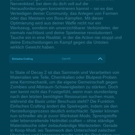
Nervenkitzel, bei dem du dich voll auf die
Herausforderungen konzentrieren kannst – sei es das
Verteidigen deiner Community, das Anlegen von Farmen
oder das Meistern von Boss-Kämpfen. Mit dieser
Optimierung wird aus deiner Waffe nicht nur ein
Werkzeug, sondern ein unverzichtbarer Verbündeter, der
niemals nachlässt und deine Spielweise revolutioniert.
Tauche ein in eine Realität, in der die Action nie stoppt und
deine Entscheidungen im Kampf gegen die Untoten
wirklich Gewicht haben.
Einfaches Crafting
Ctrl+F5
In State of Decay 2 ist das Sammeln und Verarbeiten von
Materialien wie Teile, Chemikalien oder Blutpest-Proben
eine Kernmechanik, um die eigene Gemeinschaft gegen
Zombies und Albtraum-Schwierigkeiten zu stärken. Doch
wer kennt nicht das Frustgefühl, wenn man stundenlang
nach den letzten benötigten Ressourcen suchen muss,
während die Basis unter Beschuss steht? Die Funktion
Einfaches Crafting ändert die Spielregeln, indem sie den
Herstellungsprozess deutlich entschlackt. Spieler können
nun schneller als je zuvor Werkstatt-Mods, Sprengstoffe
oder lebensrettende Heilmittel craften – ohne ständige
Materialsuche oder zeitaufwändige Wartezeiten. Gerade
in Koop-Modi, wo Teamwork den Unterschied zwischen