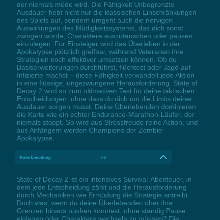
der niemals müde wird. Die Fähigkeit Unbegrenzte
Ausdauer hebt nicht nur die klassischen Einschränkungen
des Spiels auf, sondern umgeht auch die nervigen
Auswirkungen des Müdigkeitssystems, das dich sonst
zwingen würde, Charaktere auszutauschen oder pausen
einzulegen. Für Einsteiger wird das Überleben in der
Apokalypse plötzlich greifbar, während Veteranen ihre
Strategien noch effektiver umsetzen können. Ob du
Basiserweiterungen durchführst, flüchtest oder Jagd auf
Infizierte machst – diese Fähigkeit verwandelt jede Aktion
in eine flüssige, ungezwungene Herausforderung. State of
Decay 2 wird so zum ultimativen Test für deine taktischen
Entscheidungen, ohne dass du dich um die Limits deiner
Ausdauer sorgen musst. Deine Überlebenden dominieren
die Karte wie ein echter Endurance-Marathon-Läufer, der
niemals stoppt. So wird aus Stressfreude reine Action, und
aus Anfängern werden Champions der Zombie-
Apokalypse.
Keine Ermüdung
F3
State of Decay 2 ist ein intensives Survival-Abenteuer, in
dem jede Entscheidung zählt und die Herausforderung
durch Mechaniken wie Ermüdung die Strategie antreibt.
Doch was, wenn du deine Überlebenden über ihre
Grenzen hinaus pushen könntest, ohne ständig Pause
einlegen oder Charaktere wechseln zu müssen? Die