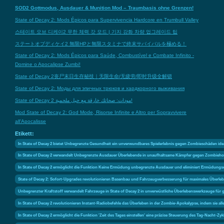
SOD2 Gottmodus, Ausdauer & Munition Mod – Traumbasis ohne Grenzen!
State of Decay 2: Mods Épicos para Supervivencia Hardcore en Trumbull Valley
스테이트 오브 디케이2 무한 체력 갓 모드 | 기지 강화 차량 업그레이드 팁
ステートオブディケイ2 無限HPと無限スタミナで終末サバイバルを極める！
State of Decay 2: Mods Épicos para Saúde, Combustível e Combate Infinito -
Domine o Apocalipse Zumbi!
State of Decay 2丧尸末日生存秘技｜无限生命/无疲劳/即时升级全解锁
State of Decay 2: Моды для эпичных трюков и хардкорного выживания
State of Decay 2 مودات: صحاتك خارقة مع حيل ملحمية!
Mod State of Decay 2: God Mode, Risorse Infinite e Altro per Sopravvivere
all'Apocalisse
Etikett:
In State of Decay 2 bietet Unbegrenzte Gesundheit ein unverwundbares Spielerlebnis gegen Zombieschäden id
In State of Decay 2 verwandelt Unbegrenzte Ausdauer Überlebende in unaufhaltsame Kämpfer gegen Zombieh
In State of Decay 2 ermöglicht die Funktion Keine Ermüdung unbegrenzte Ausdauer und eliminiert Ermüdungsef
State of Decay 2: Sofort-Upgrades revolutionieren Basenbau und Fahrzeugverbesserung für maximales Überle
Unbegrenzter Kraftstoff verwandelt Fahrzeuge in State of Decay 2 in unverwüstliche Überlebenswerkzeuge für
In State of Decay 2 revolutionieren Instant-Radiobefehle das Überleben in der Zombie-Apokalypse, indem sie all
In State of Decay 2 ermöglicht die Funktion 'Zeit des Tages einstellen' eine präzise Steuerung des Tag-Nacht-Z