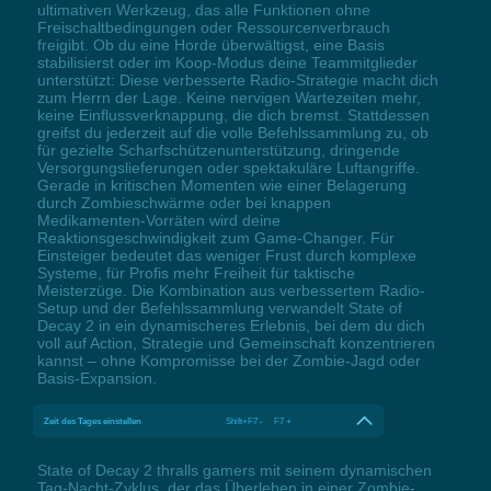
ultimativen Werkzeug, das alle Funktionen ohne
Freischaltbedingungen oder Ressourcenverbrauch
freigibt. Ob du eine Horde überwältigst, eine Basis
stabilisierst oder im Koop-Modus deine Teammitglieder
unterstützt: Diese verbesserte Radio-Strategie macht dich
zum Herrn der Lage. Keine nervigen Wartezeiten mehr,
keine Einflussverknappung, die dich bremst. Stattdessen
greifst du jederzeit auf die volle Befehlssammlung zu, ob
für gezielte Scharfschützenunterstützung, dringende
Versorgungslieferungen oder spektakuläre Luftangriffe.
Gerade in kritischen Momenten wie einer Belagerung
durch Zombieschwärme oder bei knappen
Medikamenten-Vorräten wird deine
Reaktionsgeschwindigkeit zum Game-Changer. Für
Einsteiger bedeutet das weniger Frust durch komplexe
Systeme, für Profis mehr Freiheit für taktische
Meisterzüge. Die Kombination aus verbessertem Radio-
Setup und der Befehlssammlung verwandelt State of
Decay 2 in ein dynamischeres Erlebnis, bei dem du dich
voll auf Action, Strategie und Gemeinschaft konzentrieren
kannst – ohne Kompromisse bei der Zombie-Jagd oder
Basis-Expansion.
Zeit des Tages einstellen
Shift+F7 - F7 +
State of Decay 2 thralls gamers mit seinem dynamischen
Tag-Nacht-Zyklus, der das Überleben in einer Zombie-