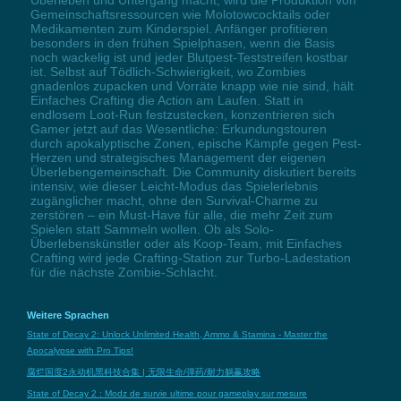
Überleben und Untergang macht, wird die Produktion von
Gemeinschaftsressourcen wie Molotowcocktails oder
Medikamenten zum Kinderspiel. Anfänger profitieren
besonders in den frühen Spielphasen, wenn die Basis
noch wackelig ist und jeder Blutpest-Teststreifen kostbar
ist. Selbst auf Tödlich-Schwierigkeit, wo Zombies
gnadenlos zupacken und Vorräte knapp wie nie sind, hält
Einfaches Crafting die Action am Laufen. Statt in
endlosem Loot-Run festzustecken, konzentrieren sich
Gamer jetzt auf das Wesentliche: Erkundungstouren
durch apokalyptische Zonen, epische Kämpfe gegen Pest-
Herzen und strategisches Management der eigenen
Überlebengemeinschaft. Die Community diskutiert bereits
intensiv, wie dieser Leicht-Modus das Spielerlebnis
zugänglicher macht, ohne den Survival-Charme zu
zerstören – ein Must-Have für alle, die mehr Zeit zum
Spielen statt Sammeln wollen. Ob als Solo-
Überlebenskünstler oder als Koop-Team, mit Einfaches
Crafting wird jede Crafting-Station zur Turbo-Ladestation
für die nächste Zombie-Schlacht.
Weitere Sprachen
State of Decay 2: Unlock Unlimited Health, Ammo & Stamina - Master the
Apocalypse with Pro Tips!
腐烂国度2永动机黑科技合集 | 无限生命/弹药/耐力躺赢攻略
State of Decay 2 : Modz de survie ultime pour gameplay sur mesure