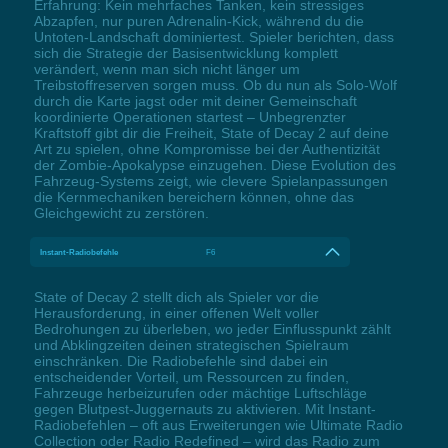
Erfahrung: Kein mehrfaches Tanken, kein stressiges
Abzapfen, nur puren Adrenalin-Kick, während du die
Untoten-Landschaft dominiertest. Spieler berichten, dass
sich die Strategie der Basisentwicklung komplett
verändert, wenn man sich nicht länger um
Treibstoffreserven sorgen muss. Ob du nun als Solo-Wolf
durch die Karte jagst oder mit deiner Gemeinschaft
koordinierte Operationen startest – Unbegrenzter
Kraftstoff gibt dir die Freiheit, State of Decay 2 auf deine
Art zu spielen, ohne Kompromisse bei der Authentizität
der Zombie-Apokalypse einzugehen. Diese Evolution des
Fahrzeug-Systems zeigt, wie clevere Spielanpassungen
die Kernmechaniken bereichern können, ohne das
Gleichgewicht zu zerstören.
Instant-Radiobefehle
F6
State of Decay 2 stellt dich als Spieler vor die
Herausforderung, in einer offenen Welt voller
Bedrohungen zu überleben, wo jeder Einflusspunkt zählt
und Abklingzeiten deinen strategischen Spielraum
einschränken. Die Radiobefehle sind dabei ein
entscheidender Vorteil, um Ressourcen zu finden,
Fahrzeuge herbeizurufen oder mächtige Luftschläge
gegen Blutpest-Juggernauts zu aktivieren. Mit Instant-
Radiobefehlen – oft aus Erweiterungen wie Ultimate Radio
Collection oder Radio Redefined – wird das Radio zum