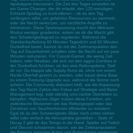
Apokalypse intensiviert. Die Zeit des Tages einstellen ist
ein Game-Changer, der dir erlaubt, den 120-minütigen
Echtzeit-Spieltag zu kontrollieren – ob du den Tag
verlängern willst, um gefahrlos Ressourcen zu sammeln,
oder die Nacht verkürzen, um nächtliche Angriffe zu
minimieren. Diese Spielanpassung macht den Albtraum-
Modus weniger gnadenlos, indem sie dir die Macht gibt,
den Schwierigkeitsgrad zu regulieren. Während die
Standardaufteilung 60 Minuten Tageslicht und 60 Minuten
Dunkelheit bietet, kannst du mit der Zeitmanipulation den
Tag auf Dauerbetrieb schalten oder die Nacht auf ein paar
Minuten reduzieren. Für Casual-Gamer, die wenig Zeit
haben, oder Newbies, die sich vor den aggro-Zombies in
der Dunkelheit fürchten, ist das eine Rettungsleine. Stell
dir vor: Du klappst alle Supply-Runs ab, ohne von einem
Horde-Überfall gestört zu werden, oder baust deine Base
zu einem Festung-Upgrade aus, während die Sonne noch
scheint. Die Community diskutiert heiß, wie die Anpassung
des Tag-Nacht-Zyklus den Fokus auf Strategie und Basis-
Management legt, statt ständig ums nackte Überleben zu
kämpfen. Highscore-Jäger nutzen diese Funktion, um
zeitkritische Missionen wie das Rettungsspiel oder das
Zerstören von Seuchenherzen effizienter zu meistern.
Egal ob du den Schwierigkeits-Slider nach unten ziehen
willst oder einfach die Atmosphäre genießen – State of
Decay 2 gibt dir das Tempo in die Hand. Spieler auf Twitch
und Discord schwärmen davon, wie die Zeitmanipulation
die Balance zwischen Action und Ruhephasen verbessert,