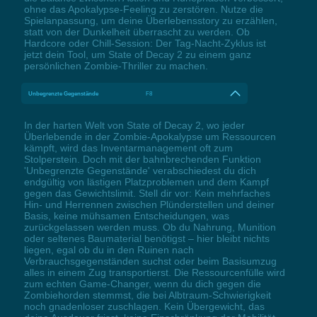
ohne das Apokalypse-Feeling zu zerstören. Nutze die
Spielanpassung, um deine Überlebensstory zu erzählen,
statt von der Dunkelheit überrascht zu werden. Ob
Hardcore oder Chill-Session: Der Tag-Nacht-Zyklus ist
jetzt dein Tool, um State of Decay 2 zu einem ganz
persönlichen Zombie-Thriller zu machen.
Unbegrenzte Gegenstände
F8
In der harten Welt von State of Decay 2, wo jeder
Überlebende in der Zombie-Apokalypse um Ressourcen
kämpft, wird das Inventarmanagement oft zum
Stolperstein. Doch mit der bahnbrechenden Funktion
'Unbegrenzte Gegenstände' verabschiedest du dich
endgültig von lästigen Platzproblemen und dem Kampf
gegen das Gewichtslimit. Stell dir vor: Kein mehrfaches
Hin- und Herrennen zwischen Plünderstellen und deiner
Basis, keine mühsamen Entscheidungen, was
zurückgelassen werden muss. Ob du Nahrung, Munition
oder seltenes Baumaterial benötigst – hier bleibt nichts
liegen, egal ob du in den Ruinen nach
Verbrauchsgegenständen suchst oder beim Basisumzug
alles in einem Zug transportierst. Die Ressourcenfülle wird
zum echten Game-Changer, wenn du dich gegen die
Zombiehorden stemmst, die bei Albtraum-Schwierigkeit
noch gnadenloser zuschlagen. Kein Übergewicht, das