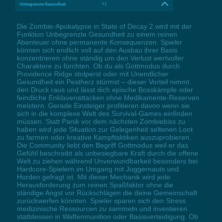
Unbegrenzte Gesundheit
F1
Die Zombie-Apokalypse in State of Decay 2 wird mit der
Funktion Unbegrenzte Gesundheit zu einem reinen
Abenteuer ohne permanente Konsequenzen. Spieler
können sich endlich voll auf den Ausbau ihrer Basis
konzentrieren ohne ständig um den Verlust wertvoller
Charaktere zu fürchten. Ob du als Gottmodus durch
Providence Ridge stolperst oder mit Unendlicher
Gesundheit ein Pestherz stürmst – dieser Vorteil nimmt
den Druck raus und lässt dich epische Bosskämpfe oder
feindliche Enklavenattacken ohne Medikamente-Reserven
meistern. Gerade Einsteiger profitieren davon wenn sie
sich in die komplexe Welt des Survival-Games einfinden
müssen. Statt Panik vor dem nächsten Zombiebiss zu
haben wird jede Situation zur Gelegenheit seltenen Loot
zu farmen oder kreative Kampftaktiken auszuprobieren.
Die Community liebt den Begriff Gottmodus weil er das
Gefühl beschreibt als unbesiegbare Kraft durch die offene
Welt zu ziehen während Unverwundbarkeit besonders bei
Hardcore-Spielern im Umgang mit Juggernauts und
Horden gefragt ist. Mit dieser Mechanik wird jede
Herausforderung zum reinen Spaßfaktor ohne die
ständige Angst vor Rückschlägen die deine Gemeinschaft
zurückwerfen könnten. Spieler sparen sich den Stress
medizinische Ressourcen zu sammeln und investieren
stattdessen in Waffenmunition oder Basisverteidigung. Ob