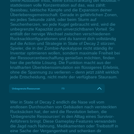
deine Ausdauer frisst, keine Einschränkung der Mobilität –
stattdessen volle Konzentration auf das, was zählt:
Basisbau, taktische Kämpfe und die Expansion deiner
Überlebensgemeinschaft. Gerade in gefährlichen Zonen,
wo jedes Sekunde zählt, oder beim Sturm auf
Seuchenherzen, wo jede Kugel gebraucht wird, wird die
unbegrenzte Kapazität zum unverzichtbaren Vorteil. So
entfällt der nervige Wechsel zwischen verschiedenen
Rucksackkonfigurationen und du kannst dich vollständig
auf die Action und Strategie in State of Decay 2 stürzen.
Spieler, die in der Zombie-Apokalypse nicht ständig ihr
Inventar optimieren wollen, sondern maximale Freiheit bei
der Ressourcenbeschaffung genießen möchten, finden
hier die perfekte Lösung. Die Funktion macht aus der
knallharten Überlebenssimulation ein flüssigeres Erlebnis,
ohne die Spannung zu verlieren – denn jetzt zählt wirklich
jede Entscheidung, nicht mehr der verfügbare Stauraum.
Unbegrenzte Ressourcen
F9
Wer in State of Decay 2 endlich die Nase voll vom
endlosen Durchsuchen von Gebäuden nach versteckten
Rucksäcken hat, der wird die Revolution lieben, die
'Unbegrenzte Ressourcen' in den Alltag eines Survivor-
Anführers bringt. Diese Gameplay-Features verwandeln
die Jagd nach Nahrung, Medikamenten oder Treibstoff in
eine Sache der Vergangenheit und schenken dir