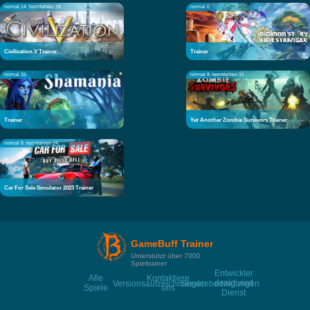
normal 14
hochfahren 28
normal 6
Civilization V Trainer
Trainer
normal 26
normal 8
hochfahren 31
Trainer
Yet Another Zombie Survivors Trainer
normal 8
hochfahren 24
Car For Sale Simulator 2023 Trainer
GameBuff Trainer
Unterstützt über 7000
Spieltrainer
Entwickler
Alle
Kontaktiere
deaktiviert
Versionsaufzeichnungen
Servicebedingungen
Spiele
uns
Dienst