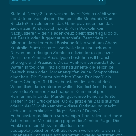
State of Decay 2 Fans wissen: Jeder Schuss zählt wenn
die Untoten zuschlagen. Die spezielle Mechanik 'Ohne
Rückstoß' revolutioniert das Gameplay indem sie das
Zielen zum Kinderspiel macht. Kein Wackeln kein
Nachjustieren – dein Fadenkreuz bleibt fixiert egal ob du
auf Ferals oder Juggernauts schießt. Besonders in
Albtraum-Modi oder bei Basisüberfällen wird aus Chaos
Kontrolle. Spieler sparen wertvolle Munition schonen
Nerven und erledigen Zombies effizienter als je zuvor.
Wer in der Zombie-Apokalypse bestehen will braucht
Strategie und Präzision. Diese Funktion verwandelt deine
Waffen in tödliche Präzisionsinstrumente die selbst bei
Weitschüssen oder Hordenangriffen keine Kompromisse
eingehen. Die Community feiert 'Ohne Rückstoß' als
Game-Changer für Überlebensfans die sich auf das
Wesentliche konzentrieren wollen: Kopfschüsse landen
bevor die Zombies zuschnappen. Kein unnötiges
Rumfummeln an der Mündungsbremse keine verfehlten
Treffer in der Druckphase. Ob du jetzt eine Basis stürmst
oder in der Wildnis kämpfst – diese Optimierung macht
dich zum unerbittlichen Jäger. State of Decay 2
Enthusiasten profitieren von weniger Frustration und mehr
Action bei der Verteidigung gegen die Zombie-Plage. Die
Funktion ist ein Muss für alle die in der
postapokalyptischen Welt überleben wollen ohne sich mit
ungenauen Schüssen abzukämpfen. Spieler berichten von