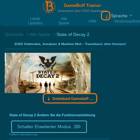
GameBuff Trainer
Unterstützt über 7000 Spieltrainer
Sprache
Download Gamebu
Letzte
Alle
Hilfe
Versionsaufze
Updates
Spiele
Startseite
Alle Spiele
State of Decay 2
SOD2 Gottmodus, Ausdauer & Munition Mod – Traumbasis ohne Grenzen!
Download Gamebuff Trainer
State of Decay 2 Ändern Sie die Funktionseinleitung
Schalter Erweiterter Modus
Plattform unterstützen:
uwp