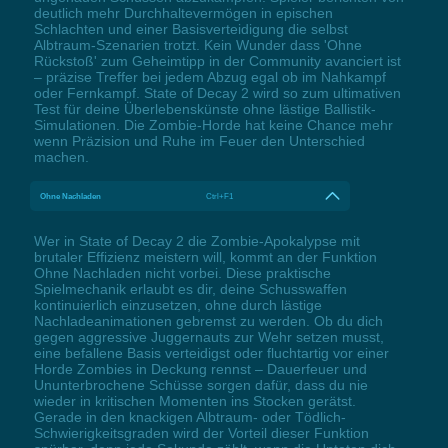
deutlich mehr Durchhaltevermögen in epischen
Schlachten und einer Basisverteidigung die selbst
Albtraum-Szenarien trotzt. Kein Wunder dass 'Ohne
Rückstoß' zum Geheimtipp in der Community avanciert ist
– präzise Treffer bei jedem Abzug egal ob im Nahkampf
oder Fernkampf. State of Decay 2 wird so zum ultimativen
Test für deine Überlebenskünste ohne lästige Ballistik-
Simulationen. Die Zombie-Horde hat keine Chance mehr
wenn Präzision und Ruhe im Feuer den Unterschied
machen.
Ohne Nachladen
Ctrl+F1
Wer in State of Decay 2 die Zombie-Apokalypse mit
brutaler Effizienz meistern will, kommt an der Funktion
Ohne Nachladen nicht vorbei. Diese praktische
Spielmechanik erlaubt es dir, deine Schusswaffen
kontinuierlich einzusetzen, ohne durch lästige
Nachladeanimationen gebremst zu werden. Ob du dich
gegen aggressive Juggernauts zur Wehr setzen musst,
eine befallene Basis verteidigst oder fluchtartig vor einer
Horde Zombies in Deckung rennst – Dauerfeuer und
Ununterbrochene Schüsse sorgen dafür, dass du nie
wieder in kritischen Momenten ins Stocken gerätst.
Gerade in den knackigen Albtraum- oder Tödlich-
Schwierigkeitsgraden wird der Vorteil dieser Funktion