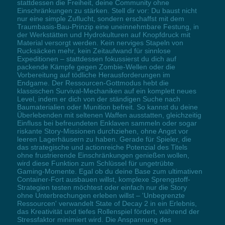
stattdessen die Freiheit, deine Community ohne
Einschränkungen zu stärken. Stell dir vor: Du baust nicht
nur eine simple Zuflucht, sondern erschaffst mit dem
Traumbasis-Bau-Prinzip eine uneinnehmbare Festung, in
der Werkstätten und Hydrokulturen auf Knopfdruck mit
Material versorgt werden. Kein nerviges Stapeln von
Rucksäcken mehr, kein Zeitaufwand für sinnlose
Expeditionen – stattdessen fokussierst du dich auf
packende Kämpfe gegen Zombie-Wellen oder die
Vorbereitung auf tödliche Herausforderungen im
Endgame. Der Ressourcen-Gottmodus hebt die
klassischen Survival-Mechaniken auf ein komplett neues
Level, indem er dich von der ständigen Suche nach
Baumaterialien oder Munition befreit. So kannst du deine
Überlebenden mit seltenen Waffen ausstatten, gleichzeitig
Einfluss bei befreundeten Enklaven sammeln oder sogar
riskante Story-Missionen durchziehen, ohne Angst vor
leeren Lagerhäusern zu haben. Gerade für Spieler, die
das strategische und actionreiche Potenzial des Titels
ohne frustrierende Einschränkungen genießen wollen,
wird diese Funktion zum Schlüssel für ungetrübte
Gaming-Momente. Egal ob du deine Base zum ultimativen
Container-Fort ausbauen willst, komplexe Sprengstoff-
Strategien testen möchtest oder einfach nur die Story
ohne Unterbrechungen erleben willst – 'Unbegrenzte
Ressourcen' verwandelt State of Decay 2 in ein Erlebnis,
das Kreativität und tiefes Rollenspiel fördert, während der
Stressfaktor minimiert wird. Die Anspannung des