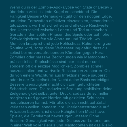
Wenn du in der Zombie-Apokalypse von State of Decay 2
überleben willst, ist jede Kugel entscheidend. Die
Fähigkeit Bessere Genauigkeit gibt dir den nötigen Edge,
um deine Fernwaffen effektiver einzusetzen, besonders in
Situationen, wo Treffsicherheit und effektive Reichweite
den Unterschied zwischen Leben und Tod ausmachen.
Gerade in den späten Phasen des Spiels oder auf hohen
Schwierigkeitsstufen wie Albtraum und Tödlich, wo
Munition knapp ist und jede Fehlschuss-Rationierung zur
Routine wird, sorgt diese Verbesserung dafür, dass du
selbst bei nervenaufreibenden Kämpfen gegen Feral-
Zombies oder massive Bedrohungen wie Mastodonten
präzise triffst. Kopfschüsse sind hier nicht nur cool,
sondern oft die einzige Möglichkeit, Zombies schnell
auszuschalten und wertvolle Ressourcen zu sparen. Ob
du von einem Wachturm aus Infektionsherde säuberst
oder in der Dunkelheit der Nacht deine Basis verteidigst,
Bessere Genauigkeit macht dich zum gefürchteten
Scharfschützen. Die reduzierte Streuung stabilisiert deine
Zielgenauigkeit selbst unter Druck, sodass du schneller
reagieren und ganze Horden mit gezielten Schüssen
neutralisieren kannst. Für alle, die sich nicht auf Zufall
verlassen wollen, sondern ihre Überlebensstrategie auf
Präzision basieren, ist diese Fähigkeit ein Must-have.
Spieler, die Fernkampf bevorzugen, wissen: Ohne
Bessere Genauigkeit wird jeder Schuss zur Lotterie, und
in einer Welt voller Ferals und Mastodonten ist das Risiko