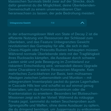
klassischen Survivals bleibt zwar auf der Strecke, doch
dafür gewinnst du die Möglichkeit, deine Überlebenden-
Gemeinschaft zu einem unverwundbaren Clan
heranwachsen zu lassen, der jede Bedrohung meistert.
Unbegrenztes Gewicht
F10
In der erbarmungslosen Welt von State of Decay 2 ist die
effiziente Nutzung von Ressourcen der Schlüssel zum
Überleben, und das Feature Unbegrenztes Gewicht
revolutioniert das Gameplay für alle, die sich in den
Chaos-Hügeln oder Prescotts Ruinen behaupten müssen.
Während normale Überlebende stets mit der Tragfähigkeit
ihres Rucksacks kämpfen, die Ausdauer durch schwere
Lasten sinkt und jede Bewegung im Zombieland zur
riskanten Entscheidung wird, verwandelt dieses Upgrade
deine Charaktere in wahre Ressourcen-Magnete. Kein
mehrfaches Zurückkehren zur Basis, kein mühsames
Abwägen zwischen Lebensmitteln und Munition – mit
unbegrenztem Inventarplatz packst du ganze Lagerhallen
in Cascade Hills leer und schaffst so auf einmal genug
Materialien, um das Kommandozentrum oder die
Krankenstation zu erweitern. Besonders bei Blutseuchen-
Missionen zeigt sich der Vorteil: Während du rotäugige
Freaks jagst, sammelst du neben Seuchenproben auch
Sprengstoffe und Waffen, ohne deine Ausdauer zu opfern,
die du dringend benötigst, um Juggernauts zu entkommen