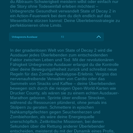
du Albtraum-Schwierigkeit meistern willst oder einfach nur
die Story ohne Todeseinfall erleben möchtest –
Unbegrenzte Gesundheit verwandelt State of Decay 2 in
ein Action-Feuerwerk bei dem du dich endlich auf das
Wesentliche stürzen kannst: Deine Überlebensstrategie zu
perfektionieren ohne Limits.
Unbegrenzte Ausdauer
F2
In der gnadenlosen Welt von State of Decay 2 wird die
Ausdauer jedes Überlebenden zum entscheidenden
Faktor zwischen Leben und Tod. Mit der revolutionären
Fähigkeit Unbegrenzte Ausdauer erlangst du die Kontrolle
über deine Bewegungsfreiheit zurück und schreibst neue
Regeln für das Zombie-Apokalypse-Erlebnis. Vergiss das
nervenaufreibende Verwalten von Cardio oder das
Sammeln von Snacks und Kaffee – deine Überlebenden
bewegen sich durch die riesigen Open-World-Karten wie
Drucker County, als wären sie zu einem echten Ausdauer-
Marathon geboren. Sprinte über endlose Strecken,
während du Ressourcen plünderst, ohne jemals ins
Stolpern zu geraten. Schmettere in epischen
Nahkampfgefechten gegen Seuchenherzen und
Zombiehorden, als wäre deine Energiequelle
unerschöpflich. Zeitkritische Missionen, bei denen
Sekunden über die Rettung anderer Überlebender
entscheiden, meisterst du mit der Dynamik eines Profis,