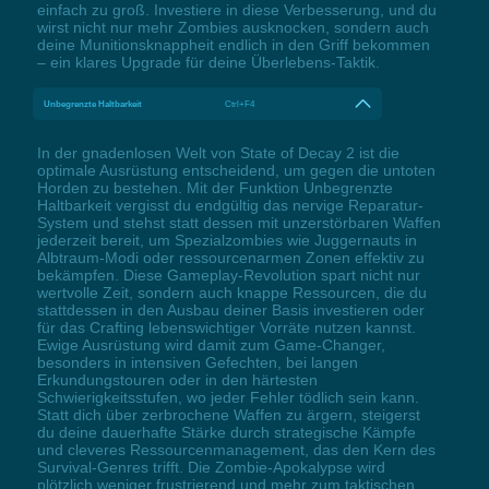
einfach zu groß. Investiere in diese Verbesserung, und du
wirst nicht nur mehr Zombies ausknocken, sondern auch
deine Munitionsknappheit endlich in den Griff bekommen
– ein klares Upgrade für deine Überlebens-Taktik.
Unbegrenzte Haltbarkeit
Ctrl+F4
In der gnadenlosen Welt von State of Decay 2 ist die
optimale Ausrüstung entscheidend, um gegen die untoten
Horden zu bestehen. Mit der Funktion Unbegrenzte
Haltbarkeit vergisst du endgültig das nervige Reparatur-
System und stehst statt dessen mit unzerstörbaren Waffen
jederzeit bereit, um Spezialzombies wie Juggernauts in
Albtraum-Modi oder ressourcenarmen Zonen effektiv zu
bekämpfen. Diese Gameplay-Revolution spart nicht nur
wertvolle Zeit, sondern auch knappe Ressourcen, die du
stattdessen in den Ausbau deiner Basis investieren oder
für das Crafting lebenswichtiger Vorräte nutzen kannst.
Ewige Ausrüstung wird damit zum Game-Changer,
besonders in intensiven Gefechten, bei langen
Erkundungstouren oder in den härtesten
Schwierigkeitsstufen, wo jeder Fehler tödlich sein kann.
Statt dich über zerbrochene Waffen zu ärgern, steigerst
du deine dauerhafte Stärke durch strategische Kämpfe
und cleveres Ressourcenmanagement, das den Kern des
Survival-Genres trifft. Die Zombie-Apokalypse wird
plötzlich weniger frustrierend und mehr zum taktischen