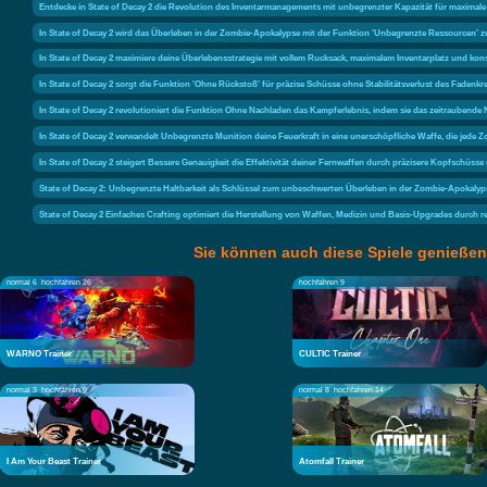
Entdecke in State of Decay 2 die Revolution des Inventarmanagements mit unbegrenzter Kapazität für maximale
In State of Decay 2 wird das Überleben in der Zombie-Apokalypse mit der Funktion 'Unbegrenzte Ressourcen' 
In State of Decay 2 maximiere deine Überlebensstrategie mit vollem Rucksack, maximalem Inventarplatz und k
In State of Decay 2 sorgt die Funktion 'Ohne Rückstoß' für präzise Schüsse ohne Stabilitätsverlust des Fadenk
In State of Decay 2 revolutioniert die Funktion Ohne Nachladen das Kampferlebnis, indem sie das zeitraubende
In State of Decay 2 verwandelt Unbegrenzte Munition deine Feuerkraft in eine unerschöpfliche Waffe, die jed
In State of Decay 2 steigert Bessere Genauigkeit die Effektivität deiner Fernwaffen durch präzisere Kopfschüsse
State of Decay 2: Unbegrenzte Haltbarkeit als Schlüssel zum unbeschwerten Überleben in der Zombie-Apokalyp
State of Decay 2 Einfaches Crafting optimiert die Herstellung von Waffen, Medizin und Basis-Upgrades durch
Sie können auch diese Spiele genießen
normal 6
hochfahren 26
hochfahren 9
WARNO Trainer
CULTIC Trainer
normal 3
hochfahren 9
normal 8
hochfahren 14
I Am Your Beast Trainer
Atomfall Trainer