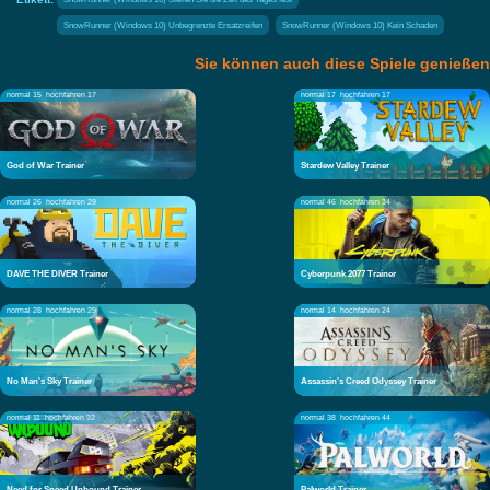
SnowRunner (Windows 10) Unbegrenzte Ersatzreifen
SnowRunner (Windows 10) Kein Schaden
Sie können auch diese Spiele genießen
normal 15
hochfahren 17
normal 17
hochfahren 17
God of War Trainer
Stardew Valley Trainer
normal 26
hochfahren 29
normal 46
hochfahren 34
DAVE THE DIVER Trainer
Cyberpunk 2077 Trainer
normal 28
hochfahren 29
normal 14
hochfahren 24
No Man's Sky Trainer
Assassin's Creed Odyssey Trainer
normal 11
hochfahren 32
normal 38
hochfahren 44
Need for Speed Unbound Trainer
Palworld Trainer