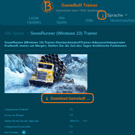
GameBuff Trainer
Unterstützt über 7000 Spieltrainer
Sprache
Download Gamebu
Letzte
Alle
Hilfe
Versionsaufze
Updates
Spiele
Alle Spiele
SnowRunner (Windows 10) Trainer
SnowRunner (Windows 10) Trainer-Standardmodus5Trainer-AdjuvansUnbegrenzter
Kraftstoff, Immer am Morgen, Stellen Sie die Zeit des Tages festGleiche Funktionen
Download Gamebuff Trainer
Unbegrenzter Kraftstoff
F1
Immer am Morgen
F3
Stellen Sie die Zeit des Tages fest
Shift+F4 - F4 +
Unbegrenzte Ersatzreifen
F5
Kein Schaden
F2