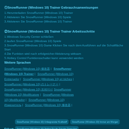
①SnowRunner (Windows 10) Trainer Gebrauchsanweisungen
1.Herunterladen SnowRunner (Windows 10) Trainer
2.Aktivieren Sie SnowRunner (Windows 10) Spiele
3.Aktivieren Sie SnowRunner (Windows 10) Trainer
②SnowRunner (Windows 10) Trainer Trainer Arbeitsschritte
1.Windows Security Center schließen
2.laufen SnowRunner (Windows 10) Spiele
3.SnowRunner (Windows 10) Game Klicken Sie nach dem Ausführen auf die Schaltfläche
Start
4.Die Funktion wird nach erfolgreicher Aktivierung wirksam
5.Hotkey Control Funktionsschalter kann verwendet werden
Weitere Sprachen
SnowRunner (Windows 10) 修改器
|
SnowRunner
(Windows 10) Trainer
|
SnowRunner (Windows 10)
Entrenador
|
SnowRunner (Windows 10) et triches
|
SnowRunner (Windows 10) のトレーナー
|
SnowRunner (Windows 10) 트레이너
SnowRunner
(Windows 10) Modificatore
|
SnowRunner (Windows
10) Modificador
|
SnowRunner (Windows 10)
Изменитель
|
SnowRunner (Windows 10) 修改器
|
SnowRunner (Windows 10) Unbegrenzter Kraftstoff
SnowRunner (Windows 10) Immer am Morgen
Etikett:
SnowRunner (Windows 10) Stellen Sie die Zeit des Tages fest