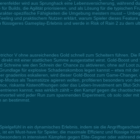
erenfelder wird aus Sprunghack eine Lebensversicherung, während du g
für Builds, die Agilität priorisieren, und als Lösung für die typischen
harakter-spezifische Fähigkeiten die Umgebung meistern musst – Unb
eeling und praktischem Nutzen erklärt, warum Spieler dieses Featur
in flüssigeres Gameplay-Erlebnis und werde in Risk of Rain 2 zu dem ul
etrichor V ohne ausreichendes Gold schnell zum Scheitern führen. Die
 direkt mit einer stattlichen Summe ausgestattet wirst. Gold-Boost und
nd Schreine wie den Schrein der Chance zu aktivieren, ohne auf Loot z
e Grundlage für explosive Schadenskombos legen kannst – etwa mit der
r gnadenlos eskalieren, wird dieser Gold-Boost zum Game-Changer, d
Koop-Modus als Teamstütze agieren wollen, profitieren besonders von der
ce, riskante Kistenöffnungen oder das Leben-Investment am Blut-Schrei
entrieren kannst, was wirklich zählt – den Kampf gegen die chaotische
vorteil wird jeder Run zum spannenden Experiment, ob solo oder mit
n an bestimmst.
 Spielgefühl in ein dynamisches Erlebnis, indem sie die Angriffsgesch
, ist ein Must-have für Spieler, die maximale Effizienz und flüssige Ko
esonders in intensiven Kämpfen gegen Elite-Gegner oder während der