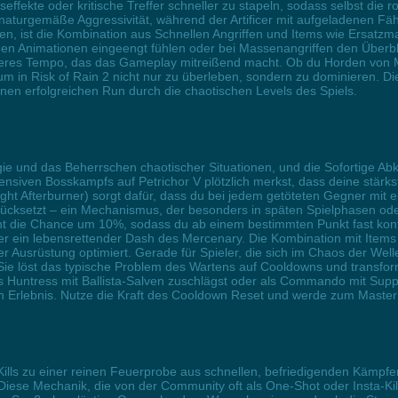
gseffekte oder kritische Treffer schneller zu stapeln, sodass selbst d
aturgemäße Aggressivität, während der Artificer mit aufgeladenen Fähig
en, ist die Kombination aus Schnellen Angriffen und Items wie Ersatz
ngen Animationen eingeengt fühlen oder bei Massenangriffen den Überblic
heres Tempo, das das Gameplay mitreißend macht. Ob du Horden von Mo
, um in Risk of Rain 2 nicht nur zu überleben, sondern zu dominieren. 
en erfolgreichen Run durch die chaotischen Levels des Spiels.
egie und das Beherrschen chaotischer Situationen, und die Sofortige Abk
ensiven Bosskampfs auf Petrichor V plötzlich merkst, dass deine stärk
ight Afterburner) sorgt dafür, dass du bei jedem getöteten Gegner mit 
zurücksetzt – ein Mechanismus, der besonders in späten Spielphasen 
t die Chance um 10%, sodass du ab einem bestimmten Punkt fast kontinu
 ein lebensrettender Dash des Mercenary. Die Kombination mit Items w
er Ausrüstung optimiert. Gerade für Spieler, die sich im Chaos der We
 Sie löst das typische Problem des Wartens auf Cooldowns und transformi
s Huntress mit Ballista-Salven zuschlägst oder als Commando mit Suppr
n Erlebnis. Nutze die Kraft des Cooldown Reset und werde zum Master
it-Kills zu einer reinen Feuerprobe aus schnellen, befriedigenden Kämpf
iese Mechanik, die von der Community oft als One-Shot oder Insta-Kil