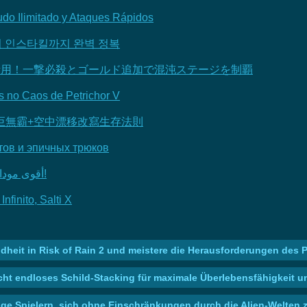
cudo Ilimitado y Ataques Rápidos
부터 인스타킬까지 완벽 정복
タックを活用！一撃必殺とゴールド追加で混沌ステージを制覇
 no Caos de Petrichor V
巨無霸+空中漂移改寫生存法則
тов и эпичных трюков
Risk of Rain 2: أقوى مودات القتال والحركة لتجربة لعب ملهمة!
finito, Salti X
heit in Risk of Rain 2 und meistere die Herausforderungen des P
glicht endloses Schild-Stacking für maximale Überlebensfähigk
nge Spielern, sich ohne Einschränkungen durch die Alien-Welten 