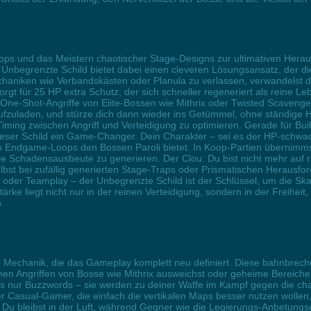
rops und das Meistern chaotischer Stage-Designs zur ultimativen Her
 Unbegrenzte Schild bietet dabei einen cleveren Lösungsansatz, der di
mechaniken wie Verbandskästen oder Planula zu verlassen, verwandelst 
rgt für 25 HP extra Schutz, der sich schneller regeneriert als reine L
One-Shot-Angriffe von Elite-Bossen wie Mithrix oder Twisted Scavenger 
fzuladen, und stürze dich dann wieder ins Getümmel, ohne ständige 
ng zwischen Angriff und Verteidigung zu optimieren. Gerade für Build
t dieser Schild ein Game-Changer. Dein Charakter – sei es der HP-sch
 Endgame-Loops den Bossen Paroli bietet. In Koop-Partien übernimms
 Schadensausbeute zu generieren. Der Clou: Du bist nicht mehr auf ra
t bei zufällig generierten Stage-Traps oder Prismatischen Herausford
 oder Teamplay – der Unbegrenzte Schild ist der Schlüssel, um die Ska
tärke liegt nicht nur in der reinen Verteidigung, sondern in der Freiheit
.
e Mechanik, die das Gameplay komplett neu definiert. Diese bahnbrechen
hen Angriffen von Bosse wie Mithrix ausweichst oder geheime Bereiche 
ls nur Buzzwords – sie werden zu deiner Waffe im Kampf gegen die cha
er Casual-Gamer, die einfach die vertikalen Maps besser nutzen wollen,
u bleibst in der Luft, während Gegner wie die Legierungs-Anbetungsein