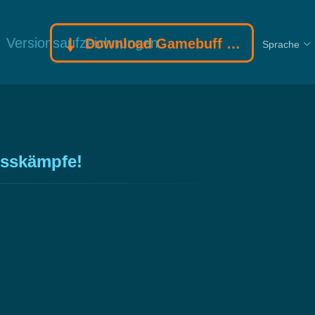
Versionsaufzeichnungen
Download Gamebuff Trainer
Sprache
osskämpfe!