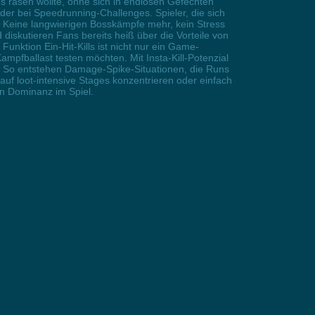
 rasen wollte, ohne sich in endlosen Gefechten
oder bei Speedrunning-Challenges. Spieler, die sich
: Keine langwierigen Bosskämpfe mehr, kein Stress
diskutieren Fans bereits heiß über die Vorteile von
ktion Ein-Hit-Kills ist nicht nur ein Game-
pfballast testen möchten. Mit Insta-Kill-Potenzial
egt. So entstehen Damage-Spike-Situationen, die Runs
auf loot-intensive Stages konzentrieren oder einfach
en Dominanz im Spiel.