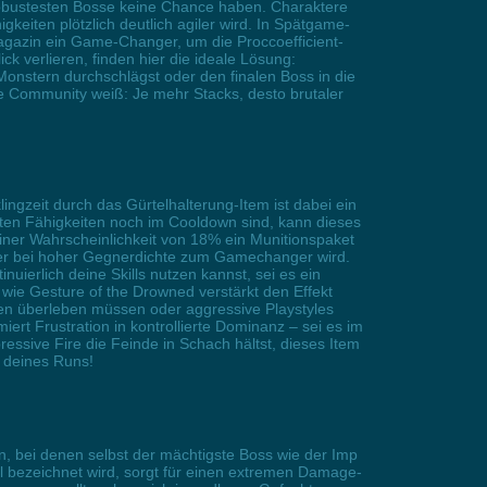
ie robustesten Bosse keine Chance haben. Charaktere
keiten plötzlich deutlich agiler wird. In Spätgame-
magazin ein Game-Changer, um die Proccoefficient-
k verlieren, finden hier die ideale Lösung:
nstern durchschlägst oder den finalen Boss in die
Die Community weiß: Je mehr Stacks, desto brutaler
lingzeit durch das Gürtelhalterung-Item ist dabei ein
sten Fähigkeiten noch im Cooldown sind, kann dieses
einer Wahrscheinlichkeit von 18% ein Munitionspaket
oder bei hoher Gegnerdichte zum Gamechanger wird.
ierlich deine Skills nutzen kannst, sei es ein
ie Gesture of the Drowned verstärkt den Effekt
llen überleben müssen oder aggressive Playstyles
ert Frustration in kontrollierte Dominanz – sei es im
essive Fire die Feinde in Schach hältst, dieses Item
 deines Runs!
en, bei denen selbst der mächtigste Boss wie der Imp
l bezeichnet wird, sorgt für einen extremen Damage-