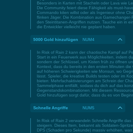
Besonders in Karten mit Stacheln oder Lava wie Le
Die Community feiert diese Fähigkeit als must-have 
Commando kiten willst oder als Ingenieur ohne C
flinken Jäger. Die Kombination aus Gamechanger-F
den Steintitanen-Angriffen nutzen. Tauche ein in e
die Entwickler vielleicht nie geplant haben.
5000 Gold hinzufügen
NUM4
In Risk of Rain 2 kann der chaotische Kampf auf P
Start in ein Feuerwerk aus Möglichkeiten, indem du
sondern der Schlüssel, um Kisten früh zu öffnen u
Kontext, dass du bereits in den ersten Minuten di
auf höheren Schwierigkeiten wie Monsun, wo Gegne
lässt. Spieler, die kreative Builds testen oder im 
bieten: Mehrfachaktivierungen am Schrein der Chan
Sammelphase entfällt, sodass du dich auf das konz
Gegenstandskombinationen. Mit diesem Ressourcen
Gold hinzufügen sorgt dafür, dass du es von Begin
Schnelle Angriffe
NUM5
In Risk of Rain 2 verwandeln Schnelle Angriffe das
steigern. Dieses Item, bekannt als Soldaten-Spritze
DPS (Schaden pro Sekunde) massiv erhöhen, was b