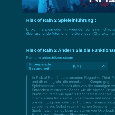
Risk of Rain 2 Spieleinführung：
Entkomme allein oder mit Freunden von einem chaotis
überraschende Arten und meistere jeden Charakter, bis d
Risk of Rain 2 Ändern Sie die Funktions
Plattform unterstützen:
steam
Unbegrenzte
NUM1
Gesundheit
In Risk of Rain 2, dem rasanten Roguelike-Third-
und dir ermöglicht, die chaotischen Kämpfe gegen
Spielmechanik entfesselt dich von der ständigen An
Entdecken versteckter Zonen wie die Abyssal Depth
Builds mit Items wie Kjaro’s Band testest oder al
in eine Arena für kreative Experimente und ungebr
wie dem Engineer oder der Huntress herumschlagen,
zu optimieren. Selbst in zeitkritischen Sessions, i
Spiels nutzt – sei es beim Zerstören von Overloadi
Rain 2 zum ultimativen Playground für alle, die da