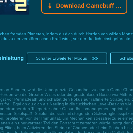
Download Gamebuff Trainer
chen fremden Planeten, indem du dich durch Horden von wilden Monst
u zu der zerstörerischen Kraft wirst, vor der du dich einst gefürchtet 
einleitung
Schalter Erweiterter Modus
Schalt
Person-Shooter, wird die Unbegrenzte Gesundheit zu einem Game-Chang
 Horden wie die Greater Wisps oder die gnadenlosen Bosse wie Mithri
gst vor Permadeath und schaltet den Fokus auf raffinierte Strategien,
s frei. Egal ob du dich als Neuling in die tückischen Level-Designs w
s Speedrunner den Teleporter ohne Gesundheitsmanagement sprintest – 
emsten Spielspaß. Spieler, die sich mit steigenden Schwierigkeitsspit
 profitieren von der Immunität, um Mechaniken stressfrei zu erlernen
n denen ein unerwarteter Tod den Fortschritt zerstören würde, sorgt de
ng Elites, beim Aktivieren des Shrine of Chance oder beim Pushen bis zu
s Chaos der Erkundung, den Nervenkitzel der Bosse und die Vielfalt der