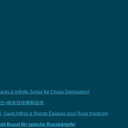
acks & Infinite Jumps for Chaos Domination!
攻击+瞬发技能爽翻战场
té, Sauts Infinis & Boosts Épiques pour Runs Hardcore
old Boost für epische Bosskämpfe!