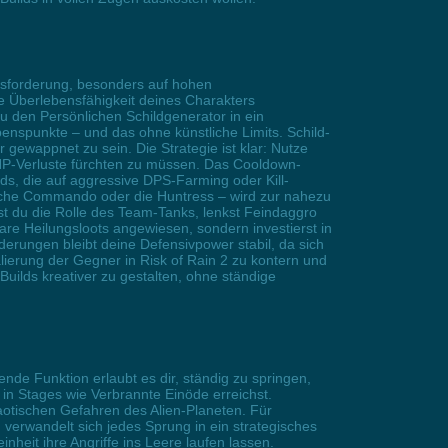
ausforderung, besonders auf hohen
e Überlebensfähigkeit deines Charakters
du den Persönlichen Schildgenerator in ein
ebenspunkte – und das ohne künstliche Limits. Schild-
gewappnet zu sein. Die Strategie ist klar: Nutze
HP-Verluste fürchten zu müssen. Das Cooldown-
s, die auf aggressive DPS-Farming oder Kill-
wache Commando oder die Huntress – wird zur nahezu
t du die Rolle des Team-Tanks, lenkst Feindaggro
re Heilungsloots angewiesen, sondern investierst in
erungen bleibt deine Defensivpower stabil, da sich
lierung der Gegner in Risk of Rain 2 zu kontern und
, Builds kreativer zu gestalten, ohne ständige
de Funktion erlaubt es dir, ständig zu springen,
in Stages wie Verbrannte Einöde erreichst.
otischen Gefahren des Alien-Planeten. Für
 verwandelt sich jedes Sprung in ein strategisches
heit ihre Angriffe ins Leere laufen lassen.