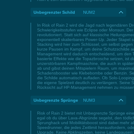
Unbegrenzter Schild
NUM2
In Risk of Rain 2 wird die Jagd nach legendären D
Schwierigkeitsstufen wie Eclipse oder Monsun. Der
revolutioniert. Statt sich auf klassische Heilungs
exponentiell skalierbares Power-Up. Jeder Stapel so
Stacking wird hier zum Schlüssel, um selbst gegen 
kurze Pausen im Kampf, um deine Schutzschilde au
Management wird dadurch entscheidend, um den Timi
basierte Effekte wie die Topazbrosche setzen, is
unzerstörbaren Kampfmaschine, die auch in späten
ab und gibst deinen Mitspielern Raum, um maximale
Schadensbooster wie Klebebombe oder Benzin. Selbs
die Schilde automatisch aufladen. Ob Solo-Looping
die eigene Spielzeit deutlich zu verlängern. Seine S
Rücksicht auf HP-Management nehmen zu müssen
Unbegrenzte Sprünge
NUM3
Risk of Rain 2 bietet mit Unbegrenzte Sprünge ein
egal ob du über Lava-Abgründe segelst, den tödlic
Sprunghack und Mobilitätsboost sind dabei mehr a
Speedrunner, die jedes Zeitlimit herausfordern, od
Upgrade. Keine Abklingzeiten, keine Landepausen: D