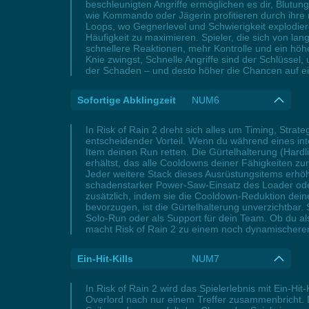
beschleunigten Angriffe ermöglichen es dir, Blutun
wie Kommando oder Jägerin profitieren durch ihre n
Loops, wo Gegnerlevel und Schwierigkeit explodier
Häufigkeit zu maximieren. Spieler, die sich von la
schnellere Reaktionen, mehr Kontrolle und ein hö
Knie zwingst, Schnelle Angriffe sind der Schlüssel
der Schaden – und desto höher die Chancen auf ein
Sofortige Abklingzeit
NUM6
In Risk of Rain 2 dreht sich alles um Timing, Strat
entscheidender Vorteil. Wenn du während eines int
Item deinen Run retten. Die Gürtelhalterung (Hardl
erhältst, das alle Cooldowns deiner Fähigkeiten 
Jeder weitere Stack dieses Ausrüstungsitems erhöh
schadenstarker Power-Saw-Einsatz des Loader oder
zusätzlich, indem sie die Cooldown-Reduktion dein
bevorzugen, ist die Gürtelhalterung unverzichtbar.
Solo-Run oder als Support für dein Team. Ob du al
macht Risk of Rain 2 zu einem noch dynamischere
Ein-Hit-Kills
NUM7
In Risk of Rain 2 wird das Spielerlebnis mit Ein-H
Overlord nach nur einem Treffer zusammenbricht. D