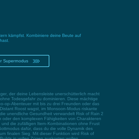
ern kämpfst. Kombiniere deine Beute auf
hast.
er Supermodus
er, der deine Lebensleiste unerschütterlich macht
x ohne Todesgefahr zu dominieren. Diese mächtige
 co-op-Abenteuer mit bis zu drei Freunden oder das
ie Distant Roost wagst, im Monsoon-Modus riskante
die unendliche Gesundheit verwandelt Risk of Rain 2
zen oder den komplexen Fähigkeiten von Charakteren
 und die zufälligen Item-Kombinationen ohne Frust
r Gottmodus dafür, dass du die volle Dynamik des
m finalen Sieg. Mit dieser Funktion wird Risk of
 Builds in vollen Zügen auskosten wollen.