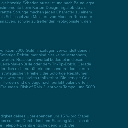
leichzeitig Schaden austeilst und nach Beute jagst.
 Frustmomente beim Karten-Design. Egal ob du als
egrenzte Sprünge machen jeden Character zu einem
e als Schlüssel zum Meistern von Monsun-Runs oder
timativen, schwer zu treffenden Protagonisten, den
 Funktion 5000 Gold hinzufügen verwandelt deinen
 Sofortige Reichtümer sind hier keine Metaphern,
u warten. Ressourcenvorteil bedeutet in diesem
 Lens-Maker-Brille oder dem Tri-Tip-Dolch. Gerade
er dich nicht nur überleben, sondern dominieren
 strategischen Freiheit, die Sofortige Reichtümer
n werden plötzlich realisierbar. Die nervige Gold-
n Horden und die Jagd nach perfekt balancierten
 Freunden. Risk of Rain 2 lebt vom Tempo, und 5000
windigkeit deines Überlebenden um 15 % pro Stapel
mbos suchen. Durch das Item-Stacking lässt sich der
 Teleport-Events entscheidend wird. Die