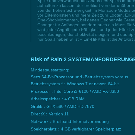
Spike und verwandelt das Chaos des Spiels in pur
aufhalten zu lassen, der profitiert von der unübert
von der hohen Schwierigkeit im Monsoon-Modus oder
vor Elitemonstern und mehr Zeit zum Looten, Erkund
One-Shot-Momenten, bei denen Gegner wie Greater 
Changer für Anfänger, sondern auch ein Muss für V
wird jeder Angriff, jede Fähigkeit und jeder Effekt
beschleunigen, die Effektivität steigern und das S
nur Spaß haben willst – Ein-Hit-Kills ist die Antw
Risk of Rain 2 SYSTEMANFORDERUNG
Mindestausstattung:
Setzt 64-Bit-Prozessor und -Betriebssystem voraus
Betriebssystem *：Windows 7 or newer, 64-bit
Prozessor：Intel Core i3-6100 / AMD FX-8350
Arbeitsspeicher：4 GB RAM
Grafik：GTX 580 / AMD HD 7870
DirectX：Version 11
Netzwerk：Breitband-Internetverbindung
Speicherplatz：4 GB verfügbarer Speicherplatz