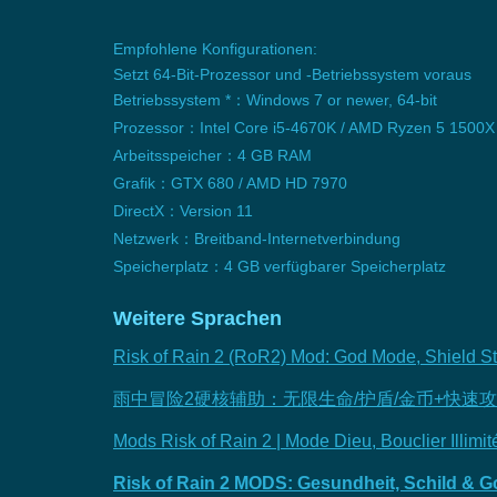
Empfohlene Konfigurationen:
Setzt 64-Bit-Prozessor und -Betriebssystem voraus
Betriebssystem *：Windows 7 or newer, 64-bit
Prozessor：Intel Core i5-4670K / AMD Ryzen 5 1500X
Arbeitsspeicher：4 GB RAM
Grafik：GTX 680 / AMD HD 7970
DirectX：Version 11
Netzwerk：Breitband-Internetverbindung
Speicherplatz：4 GB verfügbarer Speicherplatz
Weitere Sprachen
Risk of Rain 2 (RoR2) Mod: God Mode, Shield St
雨中冒险2硬核辅助：无限生命/护盾/金币+快速
Mods Risk of Rain 2 | Mode Dieu, Bouclier Illimi
Risk of Rain 2 MODS: Gesundheit, Schild & G