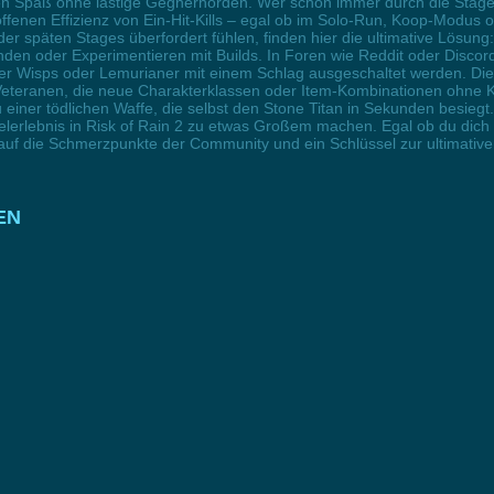
en Spaß ohne lästige Gegnerhorden. Wer schon immer durch die Stages
roffenen Effizienz von Ein-Hit-Kills – egal ob im Solo-Run, Koop-Modus 
 späten Stages überfordert fühlen, finden hier die ultimative Lösung
en oder Experimentieren mit Builds. In Foren wie Reddit oder Discord 
Wisps oder Lemurianer mit einem Schlag ausgeschaltet werden. Die Fun
eteranen, die neue Charakterklassen oder Item-Kombinationen ohne Kam
 zu einer tödlichen Waffe, die selbst den Stone Titan in Sekunden besi
pielerlebnis in Risk of Rain 2 zu etwas Großem machen. Egal ob du dich 
ort auf die Schmerzpunkte der Community und ein Schlüssel zur ultimativ
EN