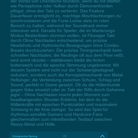
der Vorteil von Unendliche Munition, wenn du mit Waffen
wie Persephone oder Vulkan durch Dämonenhorden
pflügst, ohne den Takt zu verlieren. Das Feature
Dauerfeuer ermöglicht es, mächtige Abschlachtungen zu
synchronisieren und die Furie-Leiste stets im roten
Bereich zu halten, während der Soundtrack immer
intensiver wird. Gerade für Spieler, die im Marterungs-
Modus Bestenlisten stürmen wollen, ist Flüssiger Takt
durch Ohne Nachladen entscheidend, um präzise
Headshots und rhythmische Bewegungen ohne Combo-
Breaks durchzuziehen. Die präzise Timingmechanik beim
schnellen Nachladen, die Neulinge oft aus dem Flow reißt,
wird somit obsolet – stattdessen bleibt die Action
butterweich und die epische Stimmung ungebremst. Mit
diesem System wird nicht nur der Schwierigkeitsgrad
reduziert, sondern auch die Kernspielmechanik von Metal:
Hellsinger, die Verbindung zwischen Schuss, Schlag und
Sound, perfekt in Szene gesetzt. Ob du die Höllenhunde
gegen Voke einsetzt oder im Takt der Riffs durch Gehenna
jagst – Ohne Nachladen macht jeden Moment zum
headbangenden Shooter-Erlebnis, bei dem du die
Höllenkräfte mit epischen Punktzahlen und maximalem
Schwung in die Knie zwingst. So wird das Spiel für
rhythmus-sensible Gamers und Hardcore-Fans
gleichermaßen zum mitreißenden Testlauf zwischen
Heavy-Metal und Hölle.
Unbegrenzter Sprung
F5