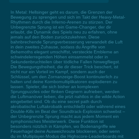
In Metal: Hellsinger geht es darum, die Grenzen der
Bewegung zu sprengen und sich im Takt der Heavy-Metal-
Rhythmen durch die Inferno-Arenen zu stürzen. Der
Unbegrenzte Sprung ist ein Game-Changer, der dir
erlaubt, die Dynamik des Spiels neu zu erfahren, ohne
jemals auf den Boden zurückzukehren. Diese
bahnbrechende Sprungverbesserung verwandelt die Luft
in dein zweites Zuhause, sodass du Angriffe von
Behemoths elegant umschiffst, versteckte Embleme an
schwindelerregenden Höhen einsammelst oder in
Sekundenbruchteilen über tödliche Fallen hinwegfliegst.
Die Bewegungsfreiheit, die dir dieser Trick beschert, ist
nicht nur ein Vorteil im Kampf, sondern auch der
Schlüssel, um den Zornanzeige-Boost kontinuierlich zu
halten und deine Kombomultiplikatoren explodieren zu
lassen. Spieler, die sich bisher an komplexen
Sprungpuzzles oder flinken Gegnern aufrieben, werden
die Luftmanöver lieben, die jetzt nahtlos in die wilde Action
eingebettet sind. Ob du eine secret path durch
akrobatische Luftakrobatik entschließt oder während eines
Double-Kills im Beat der Soundtrack-Explosion schwebst –
der Unbegrenzte Sprung macht aus jedem Moment ein
symphonisches Meisterwerk. Diese Funktion ist
besonders nützlich in Kämpfen, wo Bodenangriffe wie
Feuerhagel deine Ausweichroute blockieren, oder wenn
du im Multiplayer-Modus die Highscore-Leaderboards mit