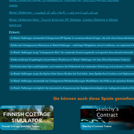
трюки
Metal: Hellsinger – تحديثات استراتيجية لتعزيز الإيقاع والحركة الملحمية
Metal: Hellsinger Mod - Trucchi Epici per HP Illimitato, Combo Ritmiche e Mosse
Hardcore
Etikett:
In Metal: Hellsinger verwandelt Unbegrenzte HP Spieler in unverwundbare Krieger, die sich ohne Gesundhei
Erlebe das Unbegrenzte Ultimatum in Metal Hellsinger – mächtige Fähigkeiten ohne Cooldown, um explosive K
In Metal: Hellsinger sorgt 'Unbegrenzte Wut' für maximale Zerstörungskraft und epische Soundtrack-Intensität 
Erlebe endlosen Kugelhagel und perfekten Rhythmus in Metal: Hellsinger mit dem Ohne Nachladen-Feature
Entfessle deine Sprungfähigkeiten und meistere die Höllenlevel mit maximalem Schwung und präzisen Luftmanöv
In Metal: Hellsinger sorgt die Option Kein Score-Strafen bei Tod dafür, dass Spieler ihre Combos und Highscore
In Metal: Hellsinger verwandelt der Unbegrenzte Wiederbelebungen-Modifikator die Hölle in ein episches Sch
In Metal: Hellsinger ermöglicht die dynamische Anpassung der Spielgeschwindigkeit ein maßgeschneidertes E
Sie können auch diese Spiele genießen
hochfahren 10
hochfahren 17
Finnish Cottage Simulator Trainer
Sketchy's Contract Trainer