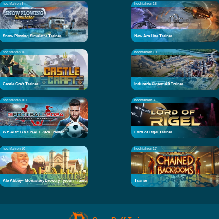
hochfahren 3
hochfahren 18
Snow Plowing Simulator Trainer
New Arc Line Trainer
hochfahren 16
hochfahren 10
Castle Craft Trainer
Industrie Gigant 4.0 Trainer
hochfahren 101
hochfahren 3
WE ARE FOOTBALL 2024 Trainer
Lord of Rigel Trainer
hochfahren 10
hochfahren 17
Ale Abbey - Monastery Brewery Tycoon Trainer
Trainer