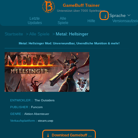
GameBuff Trainer
Unterstützt über 7000 Spieltrainer
Sprache
Download Gamebu
Letzte
Alle
Hilfe
Versionsaufze
Updates
Spiele
Startseite
Alle Spiele
Metal: Hellsinger
Metal: Hellsinger Mod: Unverwundbar, Unendliche Munition & mehr!
ENTWICKLER：
The Outsiders
PUBLISHER：
Funcom
GENRE：
Aktion
Abenteuer
Verkaufsplattform：
steam,uwp
Download Gamebuff Trainer