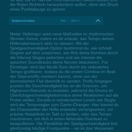
die Roten Richterin herausfordern wollen, ohne den Druck
eines Punktabzugs zu spüren.
Spielgeschwindigkeit
Ctrl+- - Ctrl+= +
Metal: Hellsinger setzt neue Maßstäbe im rhythmischen
Shooter-Genre, indem es dir erlaubt, das Tempo deines
Höllenabenteuers aktiv zu steuern. Mit der
Spielgeschwindigkeit-Option bestimmst du, wie schnell
Gegner auf dich zustürmen, wie flink deine Kombos durch
die Infernal Stages peitschen und wie intensiv die
epischen Soundtracks deine Nerven attackieren. Für
Einsteiger wird das Musik-Sync durch ein reduziertes
Tempo greifbarer, sodass du die ersten Combos im Beat
der Gitarrenriffs meistern kannst, ohne von der
dämonischen Flut überrollt zu werden. Profis hingegen
pushen die Geschwindigkeit bis an die Grenzen, um
Highscore-Rekorde zu knacken, während die Drums im
Überlichtgeschwindigkeitsmodus deine Reaktionen auf die
Probe stellen. Gerade in mörderischen Levels wie Stygia
wird der Temporegler zum Game-Changer: Hier kannst du
die Chaoswellen der Hölle entweder verlangsamen, um
präzise Headshots im Takt zu landen, oder das Tempo
maximieren, um dich in einen Adrenalin-Overload zu
katapultieren. Die Flexibilität der Spielgeschwindigkeit löst
gleichzeitig häufige Frustpunkte – sei es das Verpassen