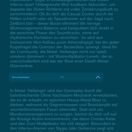
Inferno spart 'Unbegrenzte Wut' kostbare Sekunden, um
Aspekte der Roten Richterin mit voller Zerstörungskraft zu
zerschmettern. Ob du dich als Casual-Zocker durch die
Höllen schießt oder als Speedrunner auf der Jagd nach
Zeitboni bist – dieser Boost eliminiert die nervige
Wutmanagement-Balance und katapultiert dich direkt in
die epischste Phase des Soundtracks, ohne auf
rhythmische Perfektion zu verzichten. So wird aus
mühsamem Wut-Aufbau purer Adrenalinjagd, bei der jeder
Kugelhagel die Grenzen der Bestenliste sprengt. Ideal für
die Community, die Metal: Hellsinger nicht nur spielt,
sondern dominiert – mit Wutmultiplikator-Leveln, die so
unerschütterlich sind wie der Beat einer Death-Metal-
Gitarrenlinie.
Ohne Nachladen
F4
In Metal: Hellsinger wird das Gameplay durch die
bahnbrechende Ohne Nachladen-Mechanik revolutioniert,
die es dir erlaubt, im epischen Heavy-Metal-Beat zu
bleiben, während du Gegnermassen und Bosskämpfe mit
ununterbrochenem Feuer überrollst. Statt sich um
Munitionsmanagement zu sorgen, kannst du dich voll auf
die flüssige Action konzentrieren, die deine Combo-Kette
und den Zorn-Multiplikator bis x16 steigert. Besonders in
den Inferno-Arenen von Stygia oder Gehenna zeigt sich