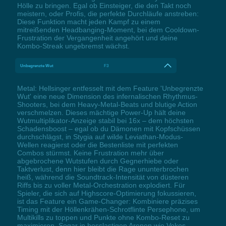
Hölle zu bringen. Egal ob Einsteiger, die den Takt noch
meistern, oder Profis, die perfekte Durchläufe anstreben:
Diese Funktion macht jeden Kampf zu einem
mitreißenden Headbanging-Moment, bei dem Cooldown-
Frustration der Vergangenheit angehört und deine
Kombo-Streak ungebremst wächst.
Unbegrenzte Wut
F3
Metal: Hellsinger entfesselt mit dem Feature 'Unbegrenzte
Wut' eine neue Dimension des infernalischen Rhythmus-
Shooters, bei dem Heavy-Metal-Beats und blutige Action
verschmelzen. Dieses mächtige Power-Up hält deine
Wutmultiplikator-Anzeige stabil bei 16x – dem höchsten
Schadensboost – egal ob du Dämonen mit Kopfschüssen
durchschlägst, in Stygia auf wilde Leviathan-Modus-
Wellen reagierst oder die Bestenliste mit perfekten
Combos stürmst. Keine Frustration mehr über
abgebrochene Wutstufen durch Gegnerhiebe oder
Taktverlust, denn hier bleibt die Rage ununterbrochen
heiß, während die Soundtrack-Intensität von düsteren
Riffs bis zu voller Metal-Orchestration explodiert. Für
Spieler, die sich auf Highscore-Optimierung fokussieren,
ist das Feature ein Game-Changer: Kombiniere präzises
Timing mit der Höllenkrähen-Schrotflinte Persephone, um
Multikills zu toppen und Punkte ohne Kombo-Reset zu
maximieren. Sogar in bosslastigen Arenen wie Vokes