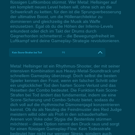
flüssigen Luftkombos stürmst. Wer Metal: Hellsinger auf
ein komplett neues Level heben will, ohne sich an die
Schwerkraft zu ketten, für den ist die Sprungverbesserung
der ultimative Boost, um die Höllenarchitektur zu
dominieren und gleichzeitig die Musik als Waffe
einzusetzen. Egal ob du die Höhen der Inferno-Levels
erkundest oder dich im Takt der Drums durch
Gegnerhorden schmetterst – die Bewegungsfreiheit im
Luftkampf wird deine Gameplay-Strategie revolutionieren.
Kein Score-Strafen bei Tod
F6
Metal: Hellsinger ist ein Rhythmus-Shooter, der mit seiner
intensiven Kombination aus Heavy-Metal-Soundtrack und
schnellem Gameplay überzeugt. Doch selbst die besten
Spieler kennen den Frust, wenn ein falscher Schritt oder
ein unglücklicher Tod den harten Score-Verlust und das
Resetten der Combo bedeutet. Die Funktion Kein Score-
Strafen bei Tod ändert das fundamental, indem sie eine
Score-Sicherung und Combo-Schutz bietet, sodass du
dich voll auf die rhythmische Dämonenjagd konzentrieren
kannst. Ob du als Neuling die Feindmuster des Red Judge
meistern willst oder als Profi in den schauderhaften
Arenen von Voke oder Stygia die Bestenliste stürmen
möchtest – diese Option nimmt den Druck raus und sorgt
für einen flüssigen Gameplay-Flow. Kein Todesstrafe
bedeutet hier nicht nur weniger Stress, sondern auch