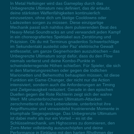
In Metal Hellsinger wird das Gameplay durch das
Unbegrenzte Ultimatum neu definiert, das dir erlaubt,
deine stärksten Waffenfähigkeiten kontinuierlich
einzusetzen, ohne dich um lästige Cooldowns oder
Ladezeiten sorgen zu müssen. Diese einzigartige
Mechanik passt sich nahtlos dem pulsierenden Beat des
Heavy-Metal-Soundtracks an und verwandelt jeden Kampf
in ein choreografiertes Spektakel aus Zerstörung und
Präzision. Ob du mit Terminus gnadenlos Schwertschläge
im Sekundentakt austeilst oder Paz’ elektrische Gewalt
entfesselst, um ganze Gegnerhorden auszulöschen – das
Unbegrenzte Ultimatum sorgt dafür, dass du den Flow
niemals verlierst und deine Kombo-Punkte in
schwindelerregende Höhen schießen. Für Spieler, die sich
in den Marterungsreichen oder gegen die tödlichen
Marionetten und Behemoths behaupten müssen, ist diese
Funktion ein Game-Changer, der nicht nur die Action
intensiviert, sondern auch die Anforderungen an Timing
und Zielgenauigkeit reduziert. Gerade in den epischen
Duellen gegen die Rote Richterin zeigt sich der wahre
Wert: Mit ununterbrochenen Ultimatum-Attacken
zerschmetterst du ihre Lebensleiste, unterbrichst ihre
Angriffsmuster und verwandelst frustrierende Momente in
triumphale Siegesgesänge. Das Unbegrenzte Ultimatum
ist dabei mehr als nur ein Vorteil – es ist die
Schlüsselmechanik, um Highscores zu dominieren, den
Zorn-Meter vollständig auszuschöpfen und deine
Performance in Einklang mit den harten Rhythmen der