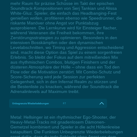
mehr Raum für präzise Schüsse im Takt der epischen
Soundtrack-Kompositionen von Serj Tankian und Alissa
White-Gluz. Spieler, die einfach das Headbanging-Fest
genießen wollen, profitieren ebenso wie Speedrunner, die
riskante Manöver ohne Angst vor Punktabzug
ausprobieren. Die Lernkurve wird für Einsteiger flacher,
während Veteranen die Freiheit bekommen, ihre
Zerstörungsstrategien zu optimieren. Besonders in den
intensiven Bosskämpfen oder den dynamischen
Levelabschnitten, wo Timing und Aggression entscheidend
sind, macht diese Option das Spiel zu einem sorgenfreien
Erlebnis. So bleibt der Fokus auf dem mitreißenden Mix
aus rhythmischen Combos, blutigen Finishern und der
düsteren Atmosphäre der Hölle – ohne dass ein Tod den
Flow oder die Motivation zerstört. Mit Combo-Schutz und
Score-Sicherung wird jede Session zur perfekten
Gelegenheit, sich in den Infernal Realm zu stürzen und
die Bestenliste zu knacken, während der Soundtrack die
Adrenalinlevels auf Maximum treibt.
Unbegrenzte Wiederbelebungen
F7
Metal: Hellsinger ist ein rhythmischer Ego-Shooter, der
Heavy-Metal-Tracks mit gnadenlosem Dämonen-
Gemetzel kombiniert und Spieler in die acht Höllenkreise
katapultiert. Die Funktion Unbegrenzte Wiederbelebungen
sorgt dafür, dass du jede Schlacht ohne Angst vor dem