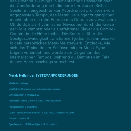
des Rhythmus-Timings in actionreichen Passagen oder
die Überforderung durch die harte Lernkurve. Selbst
Spieler mit eingeschränkter Koordination profitieren vom
angepassten Tempo, das Metal: Hellsinger zugänglicher
macht, ohne die rohe Energie des Genres zu verwässern.
Ob du dich als rhythmischer Newcomer durch die Kreise
der Hölle kämpfst oder als erfahrener Slayer die Combo-
Counter in die Höhe treibst: Die Kontrolle über die
Spielgeschwindigkeit transformiert jedes Höllenmassaker
in dein persönliches Metal-Meisterwerk. Entdecke, wie
sich das Timing deiner Schüsse mit der Musik-Sync-
Engine verbindet, und werde zum Dirigenten des
infernalischen Tempos, während du Dämonen im Takt
deines Herzensschlags vernichtest.
Metal: Hellsinger SYSTEMANFORDERUNGEN
Mindestausstattung:
Setzt 64-Bit-Prozessor und -Betriebssystem voraus
Betriebssystem：Windows 10
Prozessor：Intel® Core™ i5-3450 / AMD equivalent
Arbeitsspeicher：8 GB RAM
Grafik：NVIDIA® GeForce® GTX 1050 / AMD Radeon™ RX 550
DirectX：Version 11
Speicherplatz：12 GB verfügbarer Speicherplatz