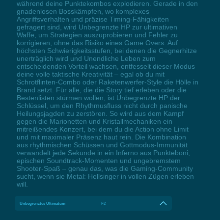
während deine Punktekombos explodieren. Gerade in den
gnadenlosen Bosskämpfen, wo komplexes
Angriffsverhalten und präzise Timing-Fähigkeiten
gefragert sind, wird Unbegrenzte HP zur ultimativen
Waffe, um Strategien auszuprobieren und Fehler zu
korrigieren, ohne das Risiko eines Game Overs. Auf
höchsten Schwierigkeitsstufen, bei denen die Gegnerhitze
unerträglich wird und Unendliche Leben zum
entscheidenden Vorteil wachsen, entfesselt dieser Modus
deine volle taktische Kreativität – egal ob du mit
Schrotflinten-Combo oder Raketenwerfer-Style die Hölle in
Brand setzt. Für alle, die die Story tief erleben oder die
Bestenlisten stürmen wollen, ist Unbegrenzte HP der
Schlüssel, um den Rhythmusfluss nicht durch panische
Heilungsjagden zu zerstören. So wird aus dem Kampf
gegen die Marionetten und Kristallmechaniken ein
mitreißendes Konzert, bei dem du die Action ohne Limit
und mit maximaler Präsenz haut rein. Die Kombination
aus rhythmischen Schüssen und Gottmodus-Immunität
verwandelt jede Sekunde in ein Inferno aus Punkteboni,
epischen Soundtrack-Momenten und ungebremstem
Shooter-Spaß – genau das, was die Gaming-Community
sucht, wenn sie Metal: Hellsinger in vollen Zügen erleben
will.
Unbegrenztes Ultimatum
F2