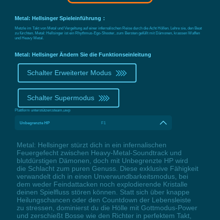
Metal: Hellsinger Spieleinführung：
Metzle im Takt von Metal und Vergeltung auf einer infernalischen Reise durch die Acht Höllen. Lehre sie, den Beat
zu fürchten. Metal: Hellsinger ist ein Rhythmus-Ego-Shooter, zum Bersten gefüllt mit Dämonen, krassen Waffen
und Heavy Metal.
Metal: Hellsinger Ändern Sie die Funktionseinleitung
Schalter Erweiterter Modus
Schalter Supermodus
Plattform unterstützen:
steam,uwp
Unbegrenzte HP
F1
Metal: Hellsinger stürzt dich in ein infernalischen
Feuergefecht zwischen Heavy-Metal-Soundtrack und
blutdürstigen Dämonen, doch mit Unbegrenzte HP wird
die Schlacht zum puren Genuss. Diese exklusive Fähigkeit
verwandelt dich in einen Unverwundbarkeitsmodus, bei
dem weder Feindattacken noch explodierende Kristalle
deinen Spielfluss stören können. Statt sich über knappe
Heilungschancen oder den Countdown der Lebensleiste
zu stressen, dominierst du die Hölle mit Gottmodus-Power
und zerschießt Bosse wie den Richter in perfektem Takt,