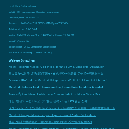
Empfohlene Konfigurationen:
Setzt 64-Bit-Prozessor und -Betriebssystem voraus
Betriebssystem：Windows 10
Prozessor：Intel® Core™ i7-6700K / AMD Ryzen™ 5 1500X
Arbeitsspeicher：8 GB RAM
Grafik：NVIDIA® GeForce® GTX 1060 / AMD Radeon™ RX 5700
DirectX：Version 11
Speicherplatz：15 GB verfügbarer Speicherplatz
Zusätzliche Anmerkungen：60 FPS in 1080p
Weitere Sprachen
Metal: Hellsinger Mods: God Mode, Infinite Fury & Speedrun Domination
重金属:地狱歌手 炼狱战场无限HP/狂怒增强/分数乘数 无伤通关骚操作合集
Dominez l'Enfer dans Metal: Hellsinger avec HP illimité, Ultime infini & plus!
Metal: Hellsinger Mod: Unverwundbar, Unendliche Munition & mehr!
Trucos Épicos Metal: Hellsinger – Combos Infinitos, Modo Dios y Más
메탈: 헬싱어 무한 HP/궁극기/분노 전략 - 리듬 FPS 완전 정복!
メタルヘルシングの無限HP/アルティメット/弾薬で地獄制覇！超絶操作攻略サイト
Metal: Hellsinger Mods: Truques Épicos para HP, ulti e Velocidade
地獄尖嘯者神模式解鎖！無敵血條x連擊永動機x空中轉圈殺全收錄
Metal: Hellsinger моды: Неуязвимость, Ультиматум, Ярость и другие эпичные