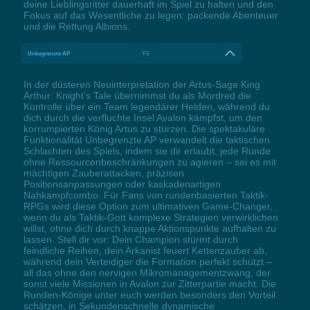
deine Lieblingsritter dauerhaft im Spiel zu halten und den
Fokus auf das Wesentliche zu legen: packende Abenteuer
und die Rettung Albions.
Unbegrenzte AP
F3
In der düsteren Neuinterpretation der Artus-Sage King
Arthur: Knight's Tale übernimmst du als Mordred die
Kontrolle über ein Team legendärer Helden, während du
dich durch die verfluchte Insel Avalon kämpfst, um den
korrumpierten König Artus zu stürzen. Die spektakuläre
Funktionalität Unbegrenzte AP verwandelt die taktischen
Schlachten des Spiels, indem sie dir erlaubt, jede Runde
ohne Ressourcenbeschränkungen zu agieren – sei es mit
mächtigen Zauberattacken, präzisen
Positionsanpassungen oder kaskadenartigen
Nahkampfcombo. Für Fans von rundenbasierten Taktik-
RPGs wird diese Option zum ultimativen Game-Changer,
wenn du als Taktik-Gott komplexe Strategien verwirklichen
willst, ohne dich durch knappe Aktionspunkte aufhalten zu
lassen. Stell dir vor: Dein Champion stürmt durch
feindliche Reihen, dein Arkanist feuert Kettenzauber ab,
während dein Verteidiger die Formation perfekt schützt –
all das ohne den nervigen Mikromanagementzwang, der
sonst viele Missionen in Avalon zur Zitterpartie macht. Die
Runden-Könige unter euch werden besonders den Vorteil
schätzen, in Sekundenschnelle dynamische