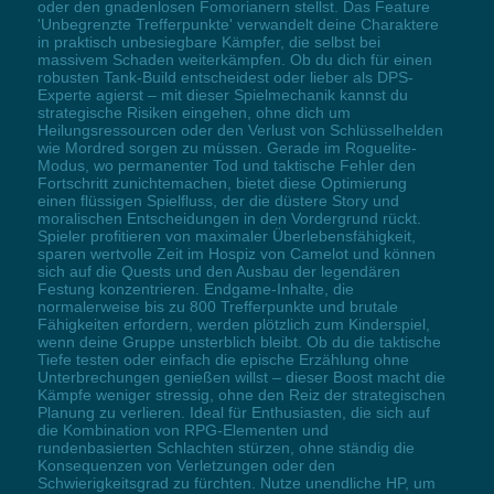
oder den gnadenlosen Fomorianern stellst. Das Feature
'Unbegrenzte Trefferpunkte' verwandelt deine Charaktere
in praktisch unbesiegbare Kämpfer, die selbst bei
massivem Schaden weiterkämpfen. Ob du dich für einen
robusten Tank-Build entscheidest oder lieber als DPS-
Experte agierst – mit dieser Spielmechanik kannst du
strategische Risiken eingehen, ohne dich um
Heilungsressourcen oder den Verlust von Schlüsselhelden
wie Mordred sorgen zu müssen. Gerade im Roguelite-
Modus, wo permanenter Tod und taktische Fehler den
Fortschritt zunichtemachen, bietet diese Optimierung
einen flüssigen Spielfluss, der die düstere Story und
moralischen Entscheidungen in den Vordergrund rückt.
Spieler profitieren von maximaler Überlebensfähigkeit,
sparen wertvolle Zeit im Hospiz von Camelot und können
sich auf die Quests und den Ausbau der legendären
Festung konzentrieren. Endgame-Inhalte, die
normalerweise bis zu 800 Trefferpunkte und brutale
Fähigkeiten erfordern, werden plötzlich zum Kinderspiel,
wenn deine Gruppe unsterblich bleibt. Ob du die taktische
Tiefe testen oder einfach die epische Erzählung ohne
Unterbrechungen genießen willst – dieser Boost macht die
Kämpfe weniger stressig, ohne den Reiz der strategischen
Planung zu verlieren. Ideal für Enthusiasten, die sich auf
die Kombination von RPG-Elementen und
rundenbasierten Schlachten stürzen, ohne ständig die
Konsequenzen von Verletzungen oder den
Schwierigkeitsgrad zu fürchten. Nutze unendliche HP, um