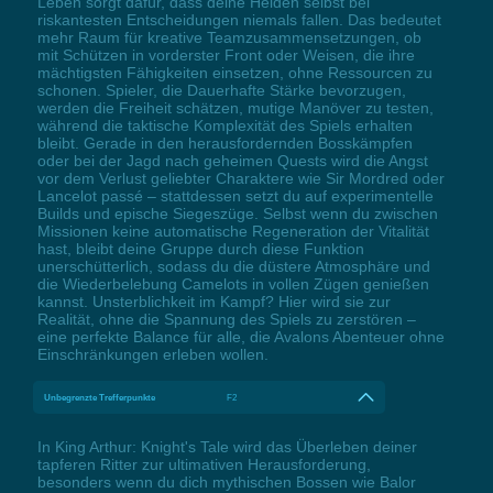
Leben sorgt dafür, dass deine Helden selbst bei
riskantesten Entscheidungen niemals fallen. Das bedeutet
mehr Raum für kreative Teamzusammensetzungen, ob
mit Schützen in vorderster Front oder Weisen, die ihre
mächtigsten Fähigkeiten einsetzen, ohne Ressourcen zu
schonen. Spieler, die Dauerhafte Stärke bevorzugen,
werden die Freiheit schätzen, mutige Manöver zu testen,
während die taktische Komplexität des Spiels erhalten
bleibt. Gerade in den herausfordernden Bosskämpfen
oder bei der Jagd nach geheimen Quests wird die Angst
vor dem Verlust geliebter Charaktere wie Sir Mordred oder
Lancelot passé – stattdessen setzt du auf experimentelle
Builds und epische Siegeszüge. Selbst wenn du zwischen
Missionen keine automatische Regeneration der Vitalität
hast, bleibt deine Gruppe durch diese Funktion
unerschütterlich, sodass du die düstere Atmosphäre und
die Wiederbelebung Camelots in vollen Zügen genießen
kannst. Unsterblichkeit im Kampf? Hier wird sie zur
Realität, ohne die Spannung des Spiels zu zerstören –
eine perfekte Balance für alle, die Avalons Abenteuer ohne
Einschränkungen erleben wollen.
Unbegrenzte Trefferpunkte
F2
In King Arthur: Knight's Tale wird das Überleben deiner
tapferen Ritter zur ultimativen Herausforderung,
besonders wenn du dich mythischen Bossen wie Balor