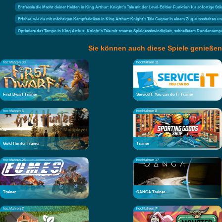
Entfessle die Macht deiner Helden in King Arthur: Knight's Tale mit der Level-Editier-Funktion für sofortige S
Erfahre, wie du mit mächtigen Kampftaktiken in King Arthur: Knight's Tale Gegner in einem Zug ausschalten 
Optimiere das Tempo in King Arthur: Knight's Tale mit smarter Spielgeschwindigkeit, schnellerem Rundent
Sie können auch diese Spiele genießen
hochfahren 33
hochfahren 11
First Dwarf Trainer
ServiceIT: You can do IT Trainer
hochfahren 5
hochfahren 8
Gold Hunter Trainer
Trainer
hochfahren 25
hochfahren 17
Trainer
QANGA Trainer
hochfahren 7
hochfahren 7