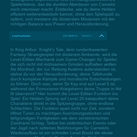
Spielerlebnis, das die dunklen Abenteuer von Camelot
noch intensiver macht. Entdecke, wie du deine Helden
effizient weiterentwickeln kannst, ohne den Spielspaß zu
opfern, und meistere die düstersten Missionen mit der
richtigen Balance aus Power und Herausforderung.
Level bearbeiten
Ctrl+Shift+F1 - Ctrl+F1 +
In King Arthur: Knight's Tale, dem rundenbasierten
Fantasy-Strategiespiel mit düsterem Ambiente, wird die
Level-Editier-Mechanik zum Game-Changer für Spieler,
die sich nicht mit mühsamem Grinden aufhalten wollen.
Als Mordred, der zur Rettung Avalons auferstanden ist,
stehst du vor der Herausforderung, deine Tafelrunde
durch komplexe Kämpfe und moralische Entscheidungen
zu führen. Doch was, wenn Sir Kay erst auf Level 5 ist,
während der Fomorianer-Kriegsherrn deine Truppe in Akt
III überrennt? Hier kommt die Level-Editier-Funktion ins
Spiel: Ein Helden-Sprung auf Level 20 katapultiert deine
Charaktere direkt in die Spitzengruppe, ohne endlose
Schlachten. Die Funktion spart nicht nur Zeit, sondern
öffnet Türen zu mächtigen Ausrüstungsstücken und
tiefgründigen Fertigkeiten wie dem zerstörerischen
Zweihand-Schlag. Selbst bei zeitkritischen Events oder
der Jagd nach seltenen Belohnungen für Camelots
Wiederaufbau ist ein schneller Level-Boost die ideale