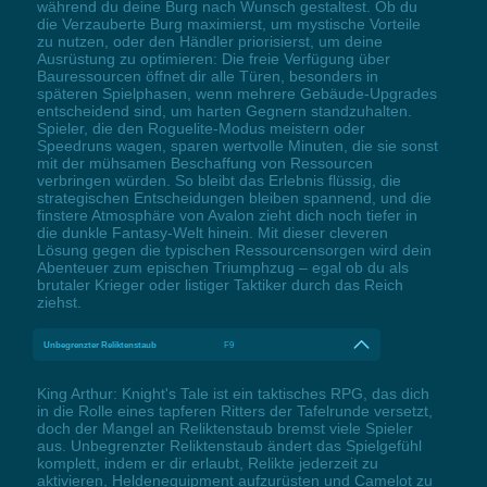
während du deine Burg nach Wunsch gestaltest. Ob du
die Verzauberte Burg maximierst, um mystische Vorteile
zu nutzen, oder den Händler priorisierst, um deine
Ausrüstung zu optimieren: Die freie Verfügung über
Bauressourcen öffnet dir alle Türen, besonders in
späteren Spielphasen, wenn mehrere Gebäude-Upgrades
entscheidend sind, um harten Gegnern standzuhalten.
Spieler, die den Roguelite-Modus meistern oder
Speedruns wagen, sparen wertvolle Minuten, die sie sonst
mit der mühsamen Beschaffung von Ressourcen
verbringen würden. So bleibt das Erlebnis flüssig, die
strategischen Entscheidungen bleiben spannend, und die
finstere Atmosphäre von Avalon zieht dich noch tiefer in
die dunkle Fantasy-Welt hinein. Mit dieser cleveren
Lösung gegen die typischen Ressourcensorgen wird dein
Abenteuer zum epischen Triumphzug – egal ob du als
brutaler Krieger oder listiger Taktiker durch das Reich
ziehst.
Unbegrenzter Reliktenstaub
F9
King Arthur: Knight's Tale ist ein taktisches RPG, das dich
in die Rolle eines tapferen Ritters der Tafelrunde versetzt,
doch der Mangel an Reliktenstaub bremst viele Spieler
aus. Unbegrenzter Reliktenstaub ändert das Spielgefühl
komplett, indem er dir erlaubt, Relikte jederzeit zu
aktivieren, Heldenequipment aufzurüsten und Camelot zu