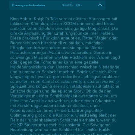
Erfahrungspunkte bearbeiten
Shift+F11 - F11 +
King Arthur: Knight’s Tale vereint düstere Artussagen mit
taktischen Kämpfen, die an XCOM erinnern, und bietet
ambitionierten Spielern eine einzigartige Möglichkeit: Die
direkte Anpassung der Erfahrungspunkte ihrer Helden.
Diese praktische Funktion erlaubt es, Ritter, Magier oder
Bogenschützen blitzschnell zu stärken, mächtige
Fähigkeiten freizuschalten und sie optimal für die
Herausforderungen Avalons vorzubereiten. Gerade in
schwierigen Missionen wie Die Rückkehr der Wilden Jagd
oder gegen die Fomorianer kann eine gezielte
Heldenentwicklung den Unterschied zwischen Niederlage
und triumphaler Schlacht machen. Spieler, die sich über
langwieriges Leveln ärgern oder ihre Lieblingscharaktere
schneller in den Kampf schicken wollen, sparen wertvolle
Spielzeit und konzentrieren sich stattdessen auf taktische
Entscheidungen und die epische Story. Ob du deinen
Verteidiger mit einer Schildfähigkeit ausstatten willst, um
feindliche Angriffe abzuwehren, oder deinen Arkanisten
mit Zerstörungszaubern testen möchtest, ohne
Nebenquests zu farmen – die Erfahrungspunkte-
Optimierung gibt dir die Kontrolle. Gleichzeitig bleibt der
Reiz der rundenbasierten Schlachten erhalten, wenn du
die XP-Steigerung geschickt dosierst. Die Savegame-
Bearbeitung wird so zum Schlüssel für flexible Builds,
strategische Experimente und ein maßgeschneidertes