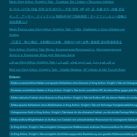
Mods King Arthur: Knight's Tale - Combate Sin Límites y Recursos Infinitos
킹 아서: 나이트 테일 전략 조작 패키지 – 무한 체력, HP, AP, 금, 유물 먼지, 레벨 편집
キング・アーサー：ナイトテイル 無限HP/APで戦術無双！ダークファンタジー攻略の
自由度爆上げ
Mods Épicos para King Arthur: Knight's Tale – Vida, Vitalidade e Ouro Infinitos em
Avalon
《亞瑟王：騎士傳說》永動機玩法攻略：無限AP+HP+金幣+遺物塵 讓你戰場橫著走
King Arthur: Knight's Tale Моды: Бесконечная Витальность, Неограниченное
Золото и Ускорение Игры для Эпичных Битв
تعديلات King Arthur: Knight's Tale | حركات قوية وحيل استراتيجية لتجاوز التحديات
Mod per King Arthur: Knight's Tale - Vitalità Illimitata, AP Infinito & Altri Trucchi Epici
Etikett:
Erlebe unverwüstliche Helden und epische Schlachten ohne Grenzen in King Arthur: Knight's Tale mit Unbegrenzt
Entdecke unsterbliche Helden in King Arthur: Knight's Tale durch unendliche HP, die deine Ritter gegen jed
Erlebe taktische Freiheit ohne Grenzen in King Arthur: Knight's Tale mit Endlos-AP, die deinen Helden im runde
Erlebe epische Schlachten ohne Abkühlzeiten in King Arthur: Knight's Tale mit Sofortiger Fertigkeitsabkühlung
Unbegrenztes Gold in King Arthur: Knight's Tale bietet dir die ultimative Freiheit, um die dunkle Fantasy-Welt t
Erlebe endlose Möglichkeiten im Aufbau von Camelot mit unbeschränkten Ressourcen für strategische Gebäu
In King Arthur: Knight's Tale ermöglicht Unbegrenzter Reliktenstaub endlosen Ressourcenfluss für effizientes
In King Arthur: Knight’s Tale ermöglicht die Erfahrungspunkte-Bearbeitung eine gezielte Heldenentwicklung o