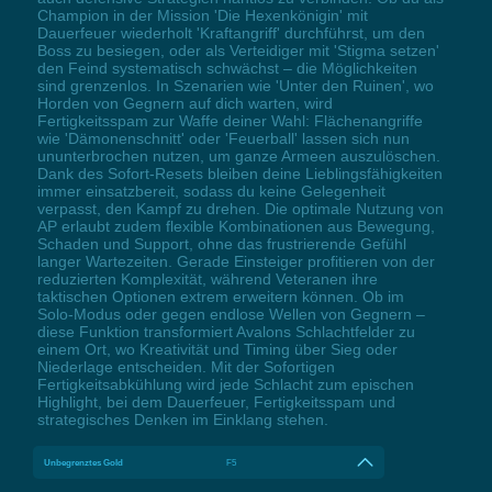
Champion in der Mission 'Die Hexenkönigin' mit
Dauerfeuer wiederholt 'Kraftangriff' durchführst, um den
Boss zu besiegen, oder als Verteidiger mit 'Stigma setzen'
den Feind systematisch schwächst – die Möglichkeiten
sind grenzenlos. In Szenarien wie 'Unter den Ruinen', wo
Horden von Gegnern auf dich warten, wird
Fertigkeitsspam zur Waffe deiner Wahl: Flächenangriffe
wie 'Dämonenschnitt' oder 'Feuerball' lassen sich nun
ununterbrochen nutzen, um ganze Armeen auszulöschen.
Dank des Sofort-Resets bleiben deine Lieblingsfähigkeiten
immer einsatzbereit, sodass du keine Gelegenheit
verpasst, den Kampf zu drehen. Die optimale Nutzung von
AP erlaubt zudem flexible Kombinationen aus Bewegung,
Schaden und Support, ohne das frustrierende Gefühl
langer Wartezeiten. Gerade Einsteiger profitieren von der
reduzierten Komplexität, während Veteranen ihre
taktischen Optionen extrem erweitern können. Ob im
Solo-Modus oder gegen endlose Wellen von Gegnern –
diese Funktion transformiert Avalons Schlachtfelder zu
einem Ort, wo Kreativität und Timing über Sieg oder
Niederlage entscheiden. Mit der Sofortigen
Fertigkeitsabkühlung wird jede Schlacht zum epischen
Highlight, bei dem Dauerfeuer, Fertigkeitsspam und
strategisches Denken im Einklang stehen.
Unbegrenztes Gold
F5