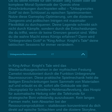
Ob du deine Armee für den finalen Sieg rüsten oder die
komplexe Moral-Systematik der Quests ohne
Einschränkungen durchspielen willst – *Unbegrenztes
Gold* ist dein Schlüssel zu epischen Spielmomenten.
Nutze diese Gameplay-Optimierung, um die düsteren
Dungeons und politischen Intrigen mit maximaler
Flexibilität zu durchqueren. Deine Legende schreibt sich
nicht durch Kämpfe, sondern durch die Entscheidungen,
die du triffst, wenn dir keine Grenzen gesetzt sind. Willst
du die wahre Macht eines Königs erfahren? Dann wird
*Unbegrenztes Gold* in *King Arthur: Knight's Tale* deine
taktischen Sessions für immer verändern.
Unbegrenzte Bauressourcen
F7
In King Arthur: Knight's Tale wird das
Wiederaufbaugeschehen in der mythischen Festung
Camelot revolutioniert durch die Funktion Unbegrenzte
Bauressourcen. Diese praktische Spielmechanik hebt die
lästigen Einschränkungen beim Sammeln von Materialien
auf und erlaubt es dir, sofort alle Gebäude wie den
Übungsplatz für schnellere Heldenauflevelung, das Hospiz
für automatische Heilung oder die Tafelrunde für
strategische Boni vollständig auszubauen. Kein langes
Farmen mehr, kein Abwarten bei der
Ressourcenproduktion – stattdessen konzentrierst du dich
direkt auf epische Schlachten und die düstere Storyline,