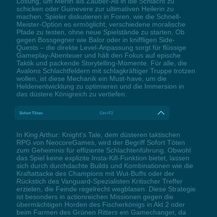
Lösung, um Merlin als Zauber-As in die Schlacht zu
schicken oder Guinevere zur ultimativen Heilerin zu
machen. Spieler diskutieren in Foren, wie die Schnell-
Meister-Option es ermöglicht, verschiedene moralische
Pfade zu testen, ohne neue Spielstände zu starten. Ob
gegen Bossgegner wie Balor oder in kniffligen Side-
Quests – die direkte Level-Anpassung sorgt für flüssige
Gameplay-Abenteuer und hält den Fokus auf epische
Taktik und packende Storytelling-Momente. Für alle, die
Avalons Schlachtfeldern mit schlagkräftiger Truppe trotzen
wollen, ist diese Mechanik ein Must-have, um die
Heldenentwicklung zu optimieren und die Immersion in
das düstere Königreich zu vertiefen.
Sofort Töten
Ctrl+F2
In King Arthur: Knight's Tale, dem düsteren taktischen
RPG von NeocoreGames, wird der Begriff Sofort Töten
zum Geheimnis für effiziente Schlachtenführung. Obwohl
das Spiel keine explizite Insta-Kill-Funktion bietet, lassen
sich durch durchdachte Builds und Kombinationen wie die
Kraftattacke des Champions mit Wut-Buffs oder der
Rückstich des Vanguard-Spezialisten Kritischer Treffer
erzielen, die Feinde regelrecht wegblasen. Diese Strategie
ist besonders in actionreichen Missionen gegen die
übermächtigen Horden des Fischerkönigs in Akt 2 oder
beim Farmen des Grünen Ritters ein Gamechanger, da