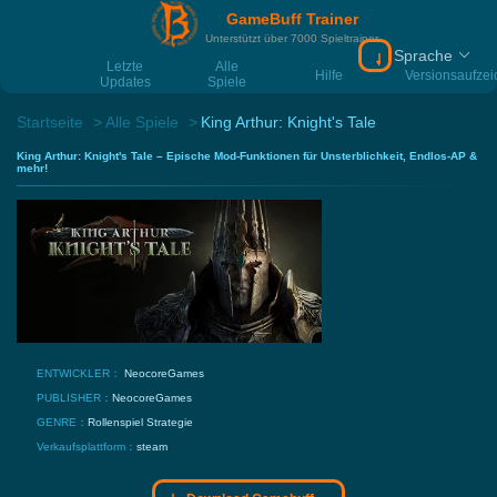
GameBuff Trainer
Unterstützt über 7000 Spieltrainer
Sprache
Download Gamebu
Letzte
Alle
Hilfe
Versionsaufze
Updates
Spiele
Startseite
Alle Spiele
King Arthur: Knight's Tale
King Arthur: Knight's Tale – Epische Mod-Funktionen für Unsterblichkeit, Endlos-AP &
mehr!
ENTWICKLER：
NeocoreGames
PUBLISHER：
NeocoreGames
GENRE：
Rollenspiel
Strategie
Verkaufsplattform：
steam