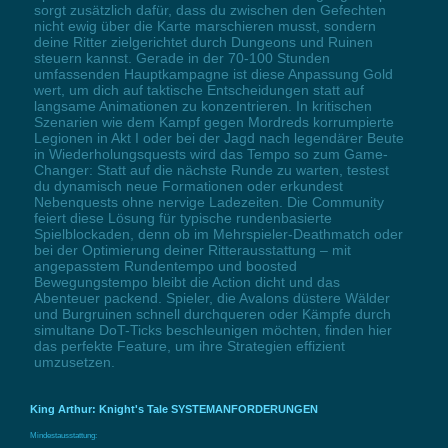
sorgt zusätzlich dafür, dass du zwischen den Gefechten
nicht ewig über die Karte marschieren musst, sondern
deine Ritter zielgerichtet durch Dungeons und Ruinen
steuern kannst. Gerade in der 70-100 Stunden
umfassenden Hauptkampagne ist diese Anpassung Gold
wert, um dich auf taktische Entscheidungen statt auf
langsame Animationen zu konzentrieren. In kritischen
Szenarien wie dem Kampf gegen Mordreds korrumpierte
Legionen in Akt I oder bei der Jagd nach legendärer Beute
in Wiederholungsquests wird das Tempo so zum Game-
Changer: Statt auf die nächste Runde zu warten, testest
du dynamisch neue Formationen oder erkundest
Nebenquests ohne nervige Ladezeiten. Die Community
feiert diese Lösung für typische rundenbasierte
Spielblockaden, denn ob im Mehrspieler-Deathmatch oder
bei der Optimierung deiner Ritterausstattung – mit
angepasstem Rundentempo und boosted
Bewegungstempo bleibt die Action dicht und das
Abenteuer packend. Spieler, die Avalons düstere Wälder
und Burgruinen schnell durchqueren oder Kämpfe durch
simultane DoT-Ticks beschleunigen möchten, finden hier
das perfekte Feature, um ihre Strategien effizient
umzusetzen.
King Arthur: Knight's Tale SYSTEMANFORDERUNGEN
Mindestausstattung: