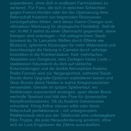
expandieren, ohne dich in endlosen Farmroutinen zu
verlieren. Für Fans, die sich in epischen Schlachten
gegen Fomori-Horden oder bei der Optimierung ihrer
Ritterschaft frustriert von begrenzten Ressourcen
zurückgehalten fühlen, wird dieser Game-Changer zum
ultimativen Werkzeug für strategische Flexibilität. Stell dir
vor: In Akt 3 stehst du einer Übermacht gegenüber, deine
Kämpen sind unterlegen – mit unbegrenztem Staub
boostest du Sir Lancelots Waffen durch Effekte wie
Blutdurst, optimierst Rüstungen für mehr Widerstand und
beschleunigst die Heilung in Camelot durch sofortige
Investition in die Krankenstation. Kein mehrfaches
Abspielen von Dungeons, kein Zerlegen harter Loots –
stattdessen fokussierst du dich auf taktische
Entscheidungen und die dunkle Atmosphäre Avalons.
Relikt-Farmen wird zur Vergangenheit, während Staub-
Bursts deine Upgrade-Optionen explodieren lassen und
Gear-Boosts deine Helden in wahre Kriegsmaschinen
verwandeln. Gerade im späten Spielverlauf, wo
Reliktkosten exponentiell ansteigen, spart dieser Boost
wertvolle Spielzeit und hält den Flow für dynamische
Kampfkombinationen. Ob du Avalons Geheimnisse
erkundest, König Arthur stürzen willst oder deine
Ritterschaft perfektionierst – mit unbegrenztem
Reliktenstaub wird aus der Tafelrunde eine unbesiegbare
Elite-Truppe, die jede Herausforderung annimmt, ohne
sich an Loot-Engpässen die Zähne auszubeißen.