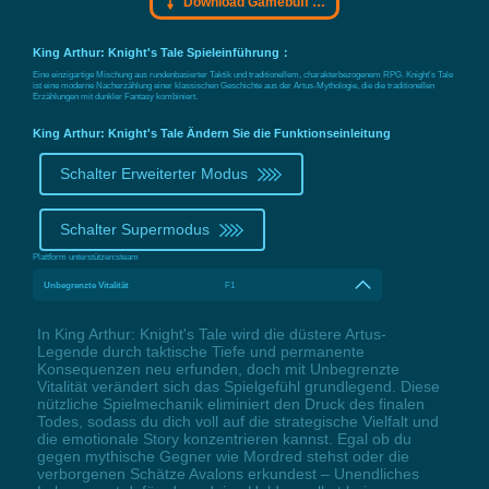
Download Gamebuff Trainer
King Arthur: Knight's Tale Spieleinführung：
Eine einzigartige Mischung aus rundenbasierter Taktik und traditionellem, charakterbezogenem RPG. Knight's Tale
ist eine moderne Nacherzählung einer klassischen Geschichte aus der Artus-Mythologie, die die traditionellen
Erzählungen mit dunkler Fantasy kombiniert.
King Arthur: Knight's Tale Ändern Sie die Funktionseinleitung
Schalter Erweiterter Modus
Schalter Supermodus
Plattform unterstützen:
steam
Unbegrenzte Vitalität
F1
In King Arthur: Knight's Tale wird die düstere Artus-
Legende durch taktische Tiefe und permanente
Konsequenzen neu erfunden, doch mit Unbegrenzte
Vitalität verändert sich das Spielgefühl grundlegend. Diese
nützliche Spielmechanik eliminiert den Druck des finalen
Todes, sodass du dich voll auf die strategische Vielfalt und
die emotionale Story konzentrieren kannst. Egal ob du
gegen mythische Gegner wie Mordred stehst oder die
verborgenen Schätze Avalons erkundest – Unendliches