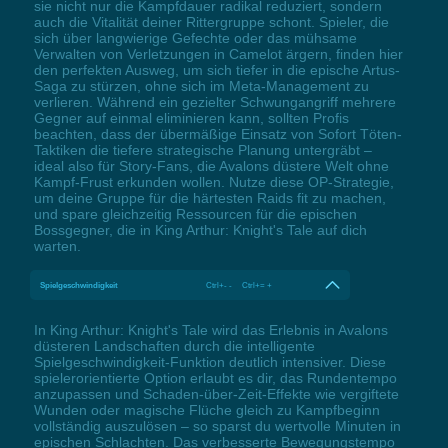
sie nicht nur die Kampfdauer radikal reduziert, sondern
auch die Vitalität deiner Rittergruppe schont. Spieler, die
sich über langwierige Gefechte oder das mühsame
Verwalten von Verletzungen in Camelot ärgern, finden hier
den perfekten Ausweg, um sich tiefer in die epische Artus-
Saga zu stürzen, ohne sich im Meta-Management zu
verlieren. Während ein gezielter Schwungangriff mehrere
Gegner auf einmal eliminieren kann, sollten Profis
beachten, dass der übermäßige Einsatz von Sofort Töten-
Taktiken die tiefere strategische Planung untergräbt –
ideal also für Story-Fans, die Avalons düstere Welt ohne
Kampf-Frust erkunden wollen. Nutze diese OP-Strategie,
um deine Gruppe für die härtesten Raids fit zu machen,
und spare gleichzeitig Ressourcen für die epischen
Bossgegner, die in King Arthur: Knight's Tale auf dich
warten.
Spielgeschwindigkeit
Ctrl+- - Ctrl+= +
In King Arthur: Knight's Tale wird das Erlebnis in Avalons
düsteren Landschaften durch die intelligente
Spielgeschwindigkeit-Funktion deutlich intensiver. Diese
spielerorientierte Option erlaubt es dir, das Rundentempo
anzupassen und Schaden-über-Zeit-Effekte wie vergiftete
Wunden oder magische Flüche gleich zu Kampfbeginn
vollständig auszulösen – so sparst du wertvolle Minuten in
epischen Schlachten. Das verbesserte Bewegungstempo