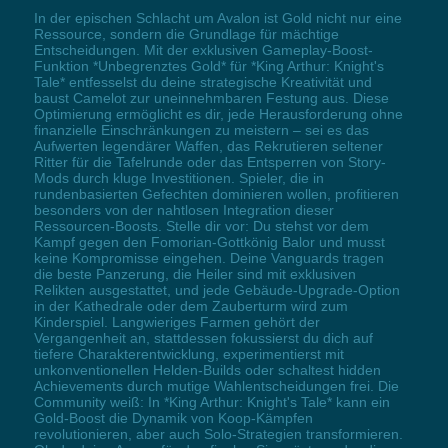
In der epischen Schlacht um Avalon ist Gold nicht nur eine
Ressource, sondern die Grundlage für mächtige
Entscheidungen. Mit der exklusiven Gameplay-Boost-
Funktion *Unbegrenztes Gold* für *King Arthur: Knight's
Tale* entfesselst du deine strategische Kreativität und
baust Camelot zur uneinnehmbaren Festung aus. Diese
Optimierung ermöglicht es dir, jede Herausforderung ohne
finanzielle Einschränkungen zu meistern – sei es das
Aufwerten legendärer Waffen, das Rekrutieren seltener
Ritter für die Tafelrunde oder das Entsperren von Story-
Mods durch kluge Investitionen. Spieler, die in
rundenbasierten Gefechten dominieren wollen, profitieren
besonders von der nahtlosen Integration dieser
Ressourcen-Boosts. Stelle dir vor: Du stehst vor dem
Kampf gegen den Fomorian-Gottkönig Balor und musst
keine Kompromisse eingehen. Deine Vanguards tragen
die beste Panzerung, die Heiler sind mit exklusiven
Relikten ausgestattet, und jede Gebäude-Upgrade-Option
in der Kathedrale oder dem Zauberturm wird zum
Kinderspiel. Langwieriges Farmen gehört der
Vergangenheit an, stattdessen fokussierst du dich auf
tiefere Charakterentwicklung, experimentierst mit
unkonventionellen Helden-Builds oder schaltest hidden
Achievements durch mutige Wahlentscheidungen frei. Die
Community weiß: In *King Arthur: Knight's Tale* kann ein
Gold-Boost die Dynamik von Koop-Kämpfen
revolutionieren, aber auch Solo-Strategien transformieren.