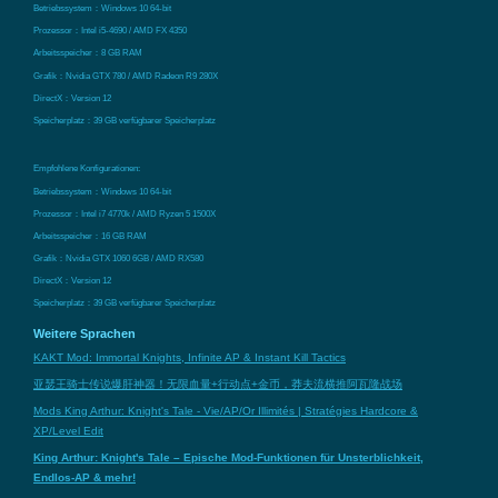
Betriebssystem：Windows 10 64-bit
Prozessor：Intel i5-4690 / AMD FX 4350
Arbeitsspeicher：8 GB RAM
Grafik：Nvidia GTX 780 / AMD Radeon R9 280X
DirectX：Version 12
Speicherplatz：39 GB verfügbarer Speicherplatz
Empfohlene Konfigurationen:
Betriebssystem：Windows 10 64-bit
Prozessor：Intel i7 4770k / AMD Ryzen 5 1500X
Arbeitsspeicher：16 GB RAM
Grafik：Nvidia GTX 1060 6GB / AMD RX580
DirectX：Version 12
Speicherplatz：39 GB verfügbarer Speicherplatz
Weitere Sprachen
KAKT Mod: Immortal Knights, Infinite AP & Instant Kill Tactics
亚瑟王骑士传说爆肝神器！无限血量+行动点+金币，莽夫流横推阿瓦隆战场
Mods King Arthur: Knight's Tale - Vie/AP/Or Illimités | Stratégies Hardcore &
XP/Level Edit
King Arthur: Knight's Tale – Epische Mod-Funktionen für Unsterblichkeit,
Endlos-AP & mehr!