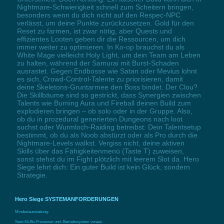
Nightmare-Schwierigkeit schnell zum Scheitern bringen,
besonders wenn du dich nicht auf den Respec-NPC
verlässt, um deine Punkte zurückzusetzen. Gold für den
Reset zu farmen, ist zwar nötig, aber Quests und
effizientes Looten geben dir die Ressourcen, um dich
immer weiter zu optimieren. In Ko-op brauchst du als
White Mage vielleicht Holy Light, um dein Team am Leben
zu halten, während der Samurai mit Burst-Schaden
ausrastet. Gegen Endbosse wie Satan oder Mevius lohnt
es sich, Crowd-Control-Talente zu priorisieren, damit
deine Skeletons-Gruntarmee den Boss bindet. Der Clou?
Die Skillbäume sind so gestrickt, dass Synergien zwischen
Talents wie Burning Aura und Fireball deinen Build zum
explodieren bringen – ob solo oder in der Gruppe. Also,
ob du in prozedural generierten Dungeons nach loot
suchst oder Wurmloch-Raiding betreibst: Dein Talentsetup
bestimmt, ob du als Noob abstürzt oder als Pro durch die
Nightmare-Levels walkst. Vergiss nicht, deine aktiven
Skills über das Fähigkeitenmenü (Taste T) zuweisen,
sonst stehst du im Fight plötzlich mit leerem Slot da. Hero
Siege lehrt dich: Ein guter Build ist kein Glück, sondern
Strategie.
Hero Siege SYSTEMANFORDERUNGEN
Mindestausstattung:
Setzt 64-Bit-Prozessor und -Betriebssystem voraus