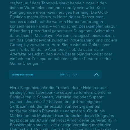
craften, auf dem Tarethiel-Markt handeln oder in den
tiefsten Wormholes endgame-ready sein willst. Kein
Rumgegrinde mehr, kein nerviges Farming: Die Gold-
Funktion macht dich zum Herrn deiner Ressourcen,
sodass du dich auf die wahren Herausforderungen
konzentrieren kannst – von epischen Bosskämpfen bis zur
Erkundung prozedural generierter Dungeons. Achte aber
darauf, sie in Multiplayer-Partien strategisch einzusetzen,
um das Gleichgewicht zwischen Powergaming und coolem
Gameplay zu wahren. Hero Siege wird mit Gold setzen
zum Turbo für deine Abenteuer – ob du satanische
Artefakte brauchst, den Akt-3-Basar plündern willst oder
einfach nur Zeit sparen möchtest, diese Feature ist dein
Game-Changer.
Talentpunkte setzen
Shift+F2 - F2 +
Hero Siege bietet dir die Freiheit, deine Helden durch
strategisches Talentpunkte setzen zu formen, die deine
Fähigkeiten in Schaden, Verteidigung oder Support
pushen. Jede der 22 Klassen bringt ihren eigenen
Skillbaum mit, der dir erlaubt, von early-game bis
endgame deinen Playstyle zu adaptieren. Ob du als
Marksman mit Multishot-Expertenbuilds durch Dungeons
fegst oder als Jotunn mit Frost Armor deine Survivability in
Bosskämpfen stakst – die richtige Verteilung macht den
Unterschied. Doch Achtung: Ein falscher Build kann dich in