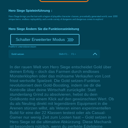
Hero Siege Spieleinführung：
Hero Siege brings you the loot with a legion of playable character classes, procedually generated world, over 1000
unique items, endless replayability and a wide variety of dungeons and dangerous zones to explore!
Hero Siege Ändern Sie die Funktionseinleitung
Schalter Erweiterter Modus
Plattform unterstützen:
steam
Gold setzen
Shift+F1 - F1 +
In der rauen Welt von Hero Siege entscheidet Gold über
deinen Erfolg – doch das Farmen durch endloses
Monsterklopfen oder das mühsame Verkaufen von Loot
frisst wertvolle Spielzeit. Die Gold setzen-Funktion
revolutioniert dein Gold-Boosting, indem sie dir die
Kontrolle über deine Wirtschaft zurückgibt: Statt
stundenlang Grind zu absolvieren, hebst du dein
Goldkonto mit einem Klick auf den gewünschten Wert. Ob
du als Neuling direkt mit legendärem Equipment in die
Arenen stürzen willst, als Veteran einen experimentellen
Build für eine der 22 Klassen testest oder als Casual-
Gamer nur wenig Zeit zum Looten hast – Gold setzen in
Hero Siege ist die ultimative Abkürzung. Diese Mechanik
ist besonders nützlich, wenn du perfekte Edelsteine