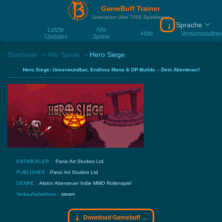
GameBuff Trainer
Unterstützt über 7000 Spieltrainer
Sprache
Download Gamebu
Letzte
Alle
Hilfe
Versionsaufze
Updates
Spiele
Startseite
Alle Spiele
Hero Siege
Hero Siege: Unverwundbar, Endlose Mana & OP-Builds – Dein Abenteuer!
ENTWICKLER：
Panic Art Studios Ltd
PUBLISHER：
Panic Art Studios Ltd
GENRE：
Aktion
Abenteuer
Indie
MMO
Rollenspiel
Verkaufsplattform：
steam
Download Gamebuff Trainer