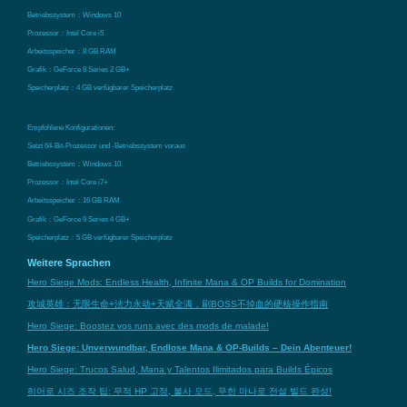
Betriebssystem：Windows 10
Prozessor：Intel Core i5
Arbeitsspeicher：8 GB RAM
Grafik：GeForce 8 Series 2 GB+
Speicherplatz：4 GB verfügbarer Speicherplatz
Empfohlene Konfigurationen:
Setzt 64-Bit-Prozessor und -Betriebssystem voraus
Betriebssystem：Windows 10
Prozessor：Intel Core i7+
Arbeitsspeicher：16 GB RAM
Grafik：GeForce 9 Series 4 GB+
Speicherplatz：5 GB verfügbarer Speicherplatz
Weitere Sprachen
Hero Siege Mods: Endless Health, Infinite Mana & OP Builds for Domination
攻城英雄：无限生命+法力永动+天赋全满，刷BOSS不掉血的硬核操作指南
Hero Siege: Boostez vos runs avec des mods de malade!
Hero Siege: Unverwundbar, Endlose Mana & OP-Builds – Dein Abenteuer!
Hero Siege: Trucos Salud, Mana y Talentos Ilimitados para Builds Épicos
히어로 시즈 조작 팁: 무적 HP 고정, 불사 모드, 무한 마나로 전설 빌드 완성!