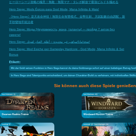
ヒーローシージ攻略の極意！無敵・無限マナ・タレポ解放で最強ビルドを極める
Hero Siege: Mods Épicos para God Mode, Mana Infinita & Mais!
《Hero Siege》逆天改命神技！無限生命無雙模式、金幣狂刷、天賦點數自由調配，新
手秒變地牢統治者
Hero Siege: Моды [Неуязвимость, мана, таланты] — пройди 7 актов без
смерти!
Hero Siege: صحة/مانا/مواهب غير محدودة – أطلق العنان لقوتك!
Hero Siege: Mod Epiche per Gameplay Hardcore - God Mode, Mana Infinito & Set
Bonus
Etikett:
Mit der Gold setzen-Funktion in Hero Siege kannst du deine Goldmenge sofort auf einen beliebigen Betrag fest
In Hero Siege sind Talentpunkte entscheidend, um deinen Charakter-Build zu verfeinern, mit individuellen Skil
Sie können auch diese Spiele genießen
hochfahren 11
hochfahren 40
Dwarven Realms Trainer
Windward Horizon Trainer
normal 8
normal 12
hochfahren 14