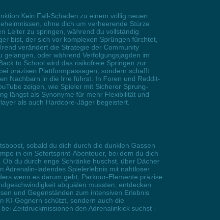
nktion Kein Fall-Schaden zu einem völlig neuen
n Geheimnissen, ohne dich um verheerende Stürze
n Leiter zu springen, während du vollständig
nger bist, der sich vor komplexen Sprüngen fürchtet,
rend verändert die Strategie der Community
zu gelangen, oder während Verfolgungsjagden im
k to School wird das risikofreie Springen zur
bei präzisen Plattformpassagen, sondern schafft
n Nachbarn in die Irre führst. In Foren und Reddit-
uTube zeigen, wie Spieler mit Sicherer Sprung-
g längst als Synonyme für mehr Flexibilität und
Player als auch Hardcore-Jäger begeistert.
sboost, sobald du dich durch die dunklen Gassen
o in ein Sofortsprint-Abenteuer, bei dem du dich
öst. Ob du durch enge Schränke huschst, über Dächer
n Adrenalin-ladendes Spielerlebnis mit nahtloser
nders wenn es darum geht, Parkour-Elemente präzise
Grundgeschwindigkeit abquälen mussten, entdecken
weisen und Gegenständen zum intensiven Erlebnis
en KI-Gegnern schützt, sondern auch die
bei Zeitdruckmissionen den Adrenalinkick suchst -