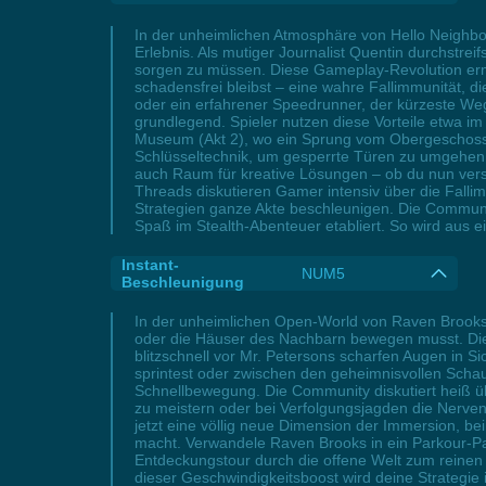
In der unheimlichen Atmosphäre von Hello Neighbo
Erlebnis. Als mutiger Journalist Quentin durchstr
sorgen zu müssen. Diese Gameplay-Revolution ermög
schadensfrei bleibst – eine wahre Fallimmunität, di
oder ein erfahrener Speedrunner, der kürzeste W
grundlegend. Spieler nutzen diese Vorteile etwa 
Museum (Akt 2), wo ein Sprung vom Obergeschoss i
Schlüsseltechnik, um gesperrte Türen zu umgehen u
auch Raum für kreative Lösungen – ob du nun verst
Threads diskutieren Gamer intensiv über die Fall
Strategien ganze Akte beschleunigen. Die Communit
Spaß im Stealth-Abenteuer etabliert. So wird aus e
Instant-
NUM5
Beschleunigung
In der unheimlichen Open-World von Raven Brooks
oder die Häuser des Nachbarn bewegen musst. Die
blitzschnell vor Mr. Petersons scharfen Augen in 
sprintest oder zwischen den geheimnisvollen Schaup
Schnellbewegung. Die Community diskutiert heiß ü
zu meistern oder bei Verfolgungsjagden die Nerven 
jetzt eine völlig neue Dimension der Immersion, b
macht. Verwandele Raven Brooks in ein Parkour-Par
Entdeckungstour durch die offene Welt zum reinen 
dieser Geschwindigkeitsboost wird deine Strategie 