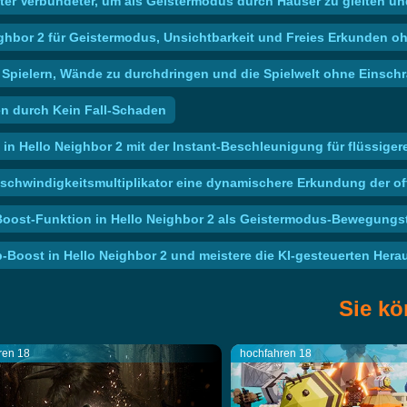
rkster Verbündeter, um als Geistermodus durch Häuser zu gleiten
ighbor 2 für Geistermodus, Unsichtbarkeit und Freies Erkunden 
s Spielern, Wände zu durchdringen und die Spielwelt ohne Einsch
en durch Kein Fall-Schaden
n in Hello Neighbor 2 mit der Instant-Beschleunigung für flüssig
schwindigkeitsmultiplikator eine dynamischere Erkundung der off
Boost-Funktion in Hello Neighbor 2 als Geistermodus-Bewegungs
-Boost in Hello Neighbor 2 und meistere die KI-gesteuerten Her
Sie kö
ren 18
hochfahren 18