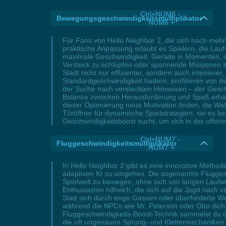
Ctrl+NUM6 -
Bewegungsgeschwindigkeitsmultiplikator
NUM6 +
Für Fans von Hello Neighbor 2, die sich nach meh
praktische Anpassung erlaubt es Spielern, die Lauf
maximale Geschwindigkeit. Gerade in Momenten, in 
Versteck zu schlüpfen oder spannende Missionen z
Stadt nicht nur effizienter, sondern auch intensi
Standardgeschwindigkeit hadern, profitieren von de
der Suche nach versteckten Hinweisen – der Geschw
Balance zwischen Herausforderung und Spaß erhält
dieser Optimierung neue Motivation finden, die Wel
Türöffner für dynamische Spielstrategien, sei es b
Geschwindigkeitsboost sucht, um sich in der offene
Ctrl+NUM7 -
Fluggeschwindigkeitsmultiplikator
NUM7 +
In Hello Neighbor 2 gibt es eine innovative Meth
adaptiven KI zu umgehen. Die sogenannte Fluggesch
Spielwelt zu bewegen, ohne sich von langen Laufwe
Enthusiasten hilfreich, die sich auf die Jagd nac
Statt sich durch enge Gassen oder überforderte 
während die NPCs wie Mr. Peterson oder Otto dich ni
Fluggeschwindigkeits-Boost-Technik sammelst du di
die oft ungenauen Sprung- und Klettermechaniken 