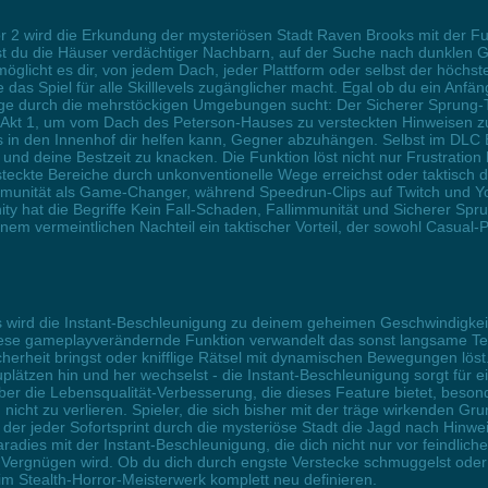
r 2 wird die Erkundung der mysteriösen Stadt Raven Brooks mit der Fu
eifst du die Häuser verdächtiger Nachbarn, auf der Suche nach dunkle
licht es dir, von jedem Dach, jeder Plattform oder selbst der höchste
e das Spiel für alle Skilllevels zugänglicher macht. Egal ob du ein Anfä
ege durch die mehrstöckigen Umgebungen sucht: Der Sicherer Sprung-T
im Akt 1, um vom Dach des Peterson-Hauses zu versteckten Hinweisen 
n den Innenhof dir helfen kann, Gegner abzuhängen. Selbst im DLC Bac
nd deine Bestzeit zu knacken. Die Funktion löst nicht nur Frustration 
eckte Bereiche durch unkonventionelle Wege erreichst oder taktisch de
immunität als Game-Changer, während Speedrun-Clips auf Twitch und Yo
y hat die Begriffe Kein Fall-Schaden, Fallimmunität und Sicherer Sprun
inem vermeintlichen Nachteil ein taktischer Vorteil, der sowohl Casual-
 wird die Instant-Beschleunigung zu deinem geheimen Geschwindigkeit
se gameplayverändernde Funktion verwandelt das sonst langsame Temp
Sicherheit bringst oder knifflige Rätsel mit dynamischen Bewegungen l
lätzen hin und her wechselst - die Instant-Beschleunigung sorgt für ei
ber die Lebensqualität-Verbesserung, die dieses Feature bietet, beso
nicht zu verlieren. Spieler, die sich bisher mit der träge wirkenden 
ei der jeder Sofortsprint durch die mysteriöse Stadt die Jagd nach Hin
adies mit der Instant-Beschleunigung, die dich nicht nur vor feindlich
Vergnügen wird. Ob du dich durch engste Verstecke schmuggelst oder 
im Stealth-Horror-Meisterwerk komplett neu definieren.