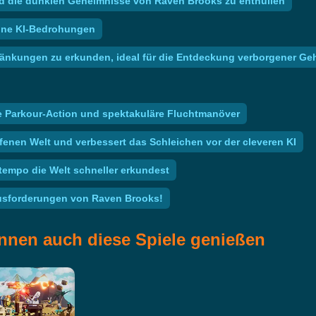
 und die dunklen Geheimnisse von Raven Brooks zu enthüllen
ohne KI-Bedrohungen
ränkungen zu erkunden, ideal für die Entdeckung verborgener Ge
ere Parkour-Action und spektakuläre Fluchtmanöver
enen Welt und verbessert das Schleichen vor der cleveren KI
tempo die Welt schneller erkundest
ausforderungen von Raven Brooks!
nnen auch diese Spiele genießen