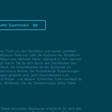
alter Supermodus
cher-Trick, um den Nachbarn und seinen perfiden
im Museum Peterson oder die Kammer der Konditorin
 Nachbarn aus nächster Nähe, während er dich niemals
nn je macht. Ob du dich durch den Dachboden des
test, die Unsichtbarkeit ist der Schlüssel zur
eistermodus deluxe, der frustrierende Entdeckungen
gen gespickt sind, wird Unsichtbarkeit zum
l-Player – mit diesem Schleicher-Trick meisterst du
neu. Entdecke, wie der Geistermodus deine Taktik
iese innovative Spielweise erlaubt es dir, dich wie