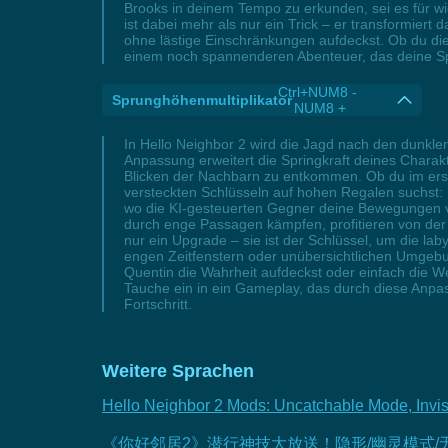
Brooks in deinem Tempo zu erkunden, sei es für w
ist dabei mehr als nur ein Trick – er transformiert
ohne lästige Einschränkungen aufdeckst. Ob du die
einem noch spannenderen Abenteuer, das deine Spie
Ctrl+NUM8 -
Sprunghöhenmultiplikator
NUM8 +
In Hello Neighbor 2 wird die Jagd nach den dunkl
Anpassung erweitert die Springkraft deines Char
Blicken der Nachbarn zu entkommen. Ob du im erst
versteckten Schlüsseln auf hohen Regalen suchst: 
wo die KI-gesteuerten Gegner deine Bewegungen vo
durch enge Passagen kämpfen, profitieren von der 
nur ein Upgrade – sie ist der Schlüssel, um die l
engen Zeitfenstern oder unübersichtlichen Umgebun
Quentin die Wahrheit aufdeckst oder einfach die We
Tauche ein in ein Gameplay, das durch diese Anp
Fortschritt.
Weitere Sprachen
Hello Neighbor 2 Mods: Uncatchable Mode, Invisib
《你好邻居2》潜行神技大放送！隐形/幽灵模式/