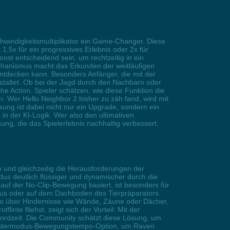
hwindigkeitsmultiplikator ein Game-Changer. Diese
1,5x für ein progressives Erlebnis oder 2x für
st entscheidend sein, um rechtzeitig in ein
chanismus macht das Erkunden der weitläufigen
entdecken kann. Besonders Anfänger, die mit der
estaltet. Ob bei der Jagd durch den Nachbarn oder
e Action. Spieler schätzen, wie diese Funktion die
 Wer Hello Neighbor 2 bisher zu zäh fand, wird mit
sung ist dabei nicht nur ein Upgrade, sondern ein
in der KI-Logik. Wer also den ultimativen
ung, die das Spielerlebnis nachhaltig verbessert.
 und gleichzeitig die Herausforderungen der
us deutlich flüssiger und dynamischer durch die
auf der No-Clip-Bewegung basiert, ist besonders für
haus oder auf dem Dachboden des Tierpräparators.
po über Hindernisse wie Wände, Zäune oder Dächer,
nte fliehst, zeigt sich der Vorteil: Mit der
kordzeit. Die Community schätzt diese Lösung, um
 Geistermodus-Bewegungstempo-Option, um Raven