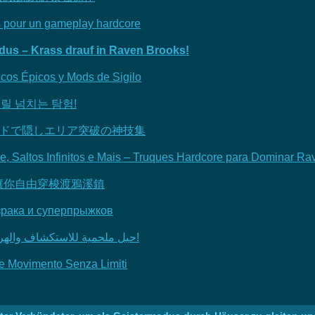
s pour un gameplay hardcore
dus – Krass drauf in Raven Brooks!
cos Épicos y Mods de Sigilo
릴 넘치는 탐험!
ストモードで隠しエリア突破の神技集
de, Saltos Infinitos e Mais – Truques Hardcore para Dominar R
讓你自由穿梭渡鴉溪鎮
израка и суперпрыжков
مودات Hello Neighbor 2: حيل ملحمية للاستكشاف والهروب من الذكاء الاصطناعي!
 e Movimento Senza Limiti