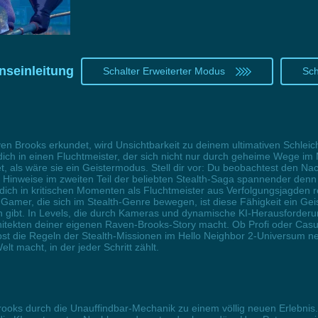
nseinleitung
Schalter Erweiterter Modus
Sch
ven Brooks erkundet, wird Unsichtbarkeit zu deinem ultimativen Schlei
dich in einen Fluchtmeister, der sich nicht nur durch geheime Wege 
stet, als wäre sie ein Geistermodus. Stell dir vor: Du beobachtest den
auf Hinweise im zweiten Teil der beliebten Stealth-Saga spannender de
ich in kritischen Momenten als Fluchtmeister aus Verfolgungsjagden ret
ür Gamer, die sich im Stealth-Genre bewegen, ist diese Fähigkeit ein G
 gibt. In Levels, die durch Kameras und dynamische KI-Herausforderun
itekten deiner eigenen Raven-Brooks-Story macht. Ob Profi oder Casua
eibst die Regeln der Stealth-Missionen im Hello Neighbor 2-Universum 
lt macht, in der jeder Schritt zählt.
ooks durch die Unauffindbar-Mechanik zu einem völlig neuen Erlebnis. D