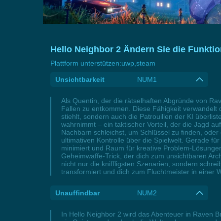
Hello Neighbor 2 Ändern Sie die Funktio
Plattform unterstützen:
uwp,steam
Unsichtbarkeit
NUM1
Als Quentin, der die rätselhaften Abgründe von Ra
Fallen zu entkommen. Diese Fähigkeit verwandelt 
stiehlt, sondern auch die Patrouillen der KI überli
wahrnimmt – ein taktischer Vorteil, der die Jagd 
Nachbarn schleichst, um Schlüssel zu finden, oder d
ultimativen Kontrolle über die Spielwelt. Gerade f
minimiert und Raum für kreative Problem-Lösungen
Geheimwaffe-Trick, der dich zum unsichtbaren Arch
nicht nur die kniffligsten Szenarien, sondern schr
transformiert und dich zum Fluchtmeister in einer We
Unauffindbar
NUM2
In Hello Neighbor 2 wird das Abenteuer in Raven Br