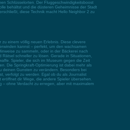
hen Schlüsselorten. Der Fluggeschwindigkeitsboost
trolle behältst und die düsteren Geheimnisse der Stadt
rschließt, diese Technik macht Hello Neighbor 2 zu
zu einem völlig neuen Erlebnis. Diese clevere
überwinden kannst – perfekt, um den wachsamen
Hinweise zu sammeln, oder in der Bäckerei nach
Rätsel schneller zu lösen. Gerade in Situationen,
ffe. Spieler, die sich im Museum gegen die Zeit
n. Die Springkraft-Optimierung ist dabei mehr als
 zu deinen Gunsten zu verändern. Besonders bei
 verfolgt zu werden. Egal ob du als Journalist
t eröffnet dir Wege, die andere Spieler übersehen.
g – ohne Verdacht zu erregen, aber mit maximalem