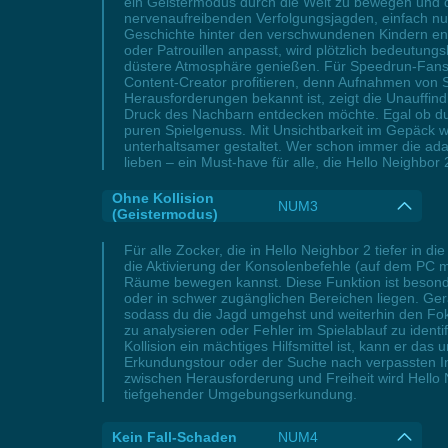
ein Geistermodus durch die Welt zu bewegen und die
nervenaufreibenden Verfolgungsjagden, einfach nur
Geschichte hinter den verschwundenen Kindern entsc
oder Patrouillen anpasst, wird plötzlich bedeutung
düstere Atmosphäre genießen. Für Speedrun-Fans od
Content-Creator profitieren, denn Aufnahmen von S
Herausforderungen bekannt ist, zeigt die Unauff
Druck des Nachbarn entdecken möchte. Egal ob du 
puren Spielgenuss. Mit Unsichtbarkeit im Gepäck w
unterhaltsamer gestaltet. Wer schon immer die ada
lieben – ein Must-have für alle, die Hello Neighbo
Ohne Kollision
NUM3
(Geistermodus)
Für alle Zocker, die in Hello Neighbor 2 tiefer in 
die Aktivierung der Konsolenbefehle (auf dem PC m
Räume bewegen kannst. Diese Funktion ist besonde
oder in schwer zugänglichen Bereichen liegen. Gera
sodass du die Jagd umgehst und weiterhin den Fok
zu analysieren oder Fehler im Spielablauf zu iden
Kollision ein mächtiges Hilfsmittel ist, kann er d
Erkundungstour oder der Suche nach verpassten Inh
zwischen Herausforderung und Freiheit wird Hello
tiefgehender Umgebungserkundung.
Kein Fall-Schaden
NUM4