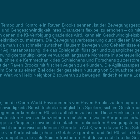
r Tempo und Kontrolle in Raven Brooks sehnen, ist der Bewegungsgesc
- und Gehgeschwindigkeit ihres Charakters flexibel zu erhöhen – ob mit 
denen die KI-Verfolgung gnadenlos wird, kann ein Geschwindigkeitsboo
eitkritisch zu meistern. Die Bewegungsverbesserung durch diesen Me
ver, da man sich schneller zwischen Häusern bewegen und Geheimnisse 
r Agilitätsanpassung, die das Spielgefühl flüssiger und zugänglicher g
indigkeitsmultiplikator verwandelt langsame Momente in abenteuerlich
, ohne die Kernmechanik des Schleichens und Forschens zu zerstören.
t der Raven Brooks mit frischen Augen zu erkunden. Die Agilitätsanpas
eim Sprint zu einem Ziel oder der gezielten Nutzung von Schwachstellen 
n Welt von Hello Neighbor 2 souverän zu bewegen, findet hier eine Lös
ode, um die Open-World-Environments von Raven Brooks zu durchqueren
windigkeits-Boost-Technik ermöglicht es Spielern, sich im Geistermod
gen oder komplexen Rätseln aufhalten zu lassen. Diese Funktion, die 
h versteckten Hinweisen konzentrieren möchten, etwa im Bürgermeister
Wege zu kämpfen, schwebst du einfach mit optimiertem Bewegungstem
cht mehr erwischen können. Gerade in Akt 3, wenn du vor Ottos Schrotfli
e vier Kartenstücke, ohne in Gefahr zu geraten, und löst Rätsel in Re
zu umgehen, die viele Spieler frustrieren. Stattdessen nutzt du die