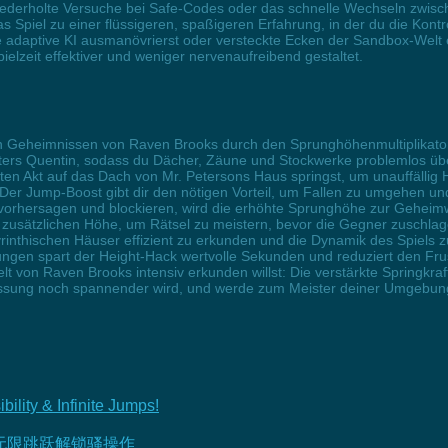
iederholte Versuche bei Safe-Codes oder das schnelle Wechseln zwisc
 das Spiel zu einer flüssigeren, spaßigeren Erfahrung, in der du die Kon
 adaptive KI ausmanövrierst oder versteckte Ecken der Sandbox-Welt e
lzeit effektiver und weniger nervenaufreibend gestaltet.
en Geheimnissen von Raven Brooks durch den Sprunghöhenmultiplikator 
akters Quentin, sodass du Dächer, Zäune und Stockwerke problemlos 
en Akt auf das Dach von Mr. Petersons Haus springst, um unauffällig 
Der Jump-Boost gibt dir den nötigen Vorteil, um Fallen zu umgehen und 
rhersagen und blockieren, wird die erhöhte Sprunghöhe zur Geheimwa
zusätzlichen Höhe, um Rätsel zu meistern, bevor die Gegner zuschlage
abyrinthischen Häuser effizient zu erkunden und die Dynamik des Spiels
gen spart der Height-Hack wertvolle Sekunden und reduziert den Frust,
lt von Raven Brooks intensiv erkunden willst: Die verstärkte Springkraf
assung noch spannender wird, und werde zum Meister deiner Umgebun
ility & Infinite Jumps!
无限跳跃解锁骚操作