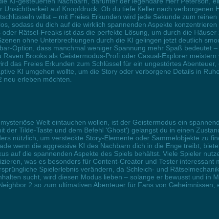
 KI-gesteuerten Nachbarn, darunter der legendäre Herr Peterson, einfac
 Unsichtbarkeit auf Knopfdruck. Ob du tiefe Keller nach verborgenen 
hlüsseln willst – mit Freies Erkunden wird jede Sekunde zum reinen Ve
slos, sodass du dich auf die wirklich spannenden Aspekte konzentriere
er Rätsel-Freaks ist das die perfekte Lösung, um durch die Häuser zu
zenen ohne Unterbrechungen durch die KI gelingen jetzt deutlich smoo
indbar-Option, dass manchmal weniger Spannung mehr Spaß bedeutet –
Raven Brooks als Geistermodus-Profi oder Casual-Explorer meistern 
ird das Freies Erkunden zum Schlüssel für ein ungestörtes Abenteuer, 
ptive KI umgehen wollte, um die Story oder verborgene Details in Ruhe
r 2 neu erleben möchten.
die mysteriöse Welt eintauchen wollen, ist der Geistermodus ein spanne
it der Tilde-Taste und dem Befehl 'Ghost') gelangst du in einen Zust
rs nützlich, um versteckte Story-Elemente oder Sammelobjekte zu fin
de wenn die aggressive KI des Nachbarn dich in die Enge treibt, bietet
us auf die spannenden Aspekte des Spiels behältst. Viele Spieler nut
tifizieren, was es besonders für Content-Creator und Tester interessa
as ursprüngliche Spielerlebnis verändern, da Schleich- und Rätselmech
alten sucht, wird diesen Modus lieben – solange er bewusst und in M
 Neighbor 2 so zum ultimativen Abenteuer für Fans von Geheimnissen