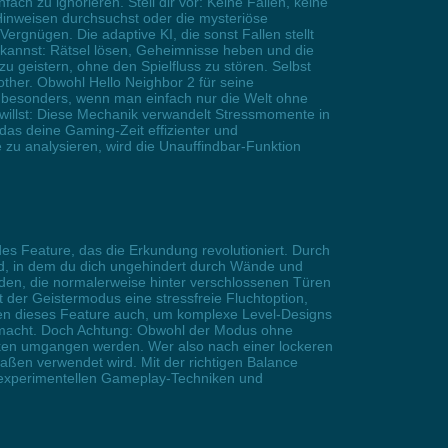
h zu ignorieren. Stell dir vor: Keine Fallen, keine
Hinweisen durchsuchst oder die mysteriöse
rgnügen. Die adaptive KI, die sonst Fallen stellt
n kannst: Rätsel lösen, Geheimnisse heben und die
 geistern, ohne den Spielfluss zu stören. Selbst
ther. Obwohl Hello Neighbor 2 für seine
 besonders, wenn man einfach nur die Welt ohne
willst: Diese Mechanik verwandelt Stressmomente in
das deine Gaming-Zeit effizienter und
 zu analysieren, wird die Unauffindbar-Funktion
ndes Feature, das die Erkundung revolutioniert. Durch
and, in dem du dich ungehindert durch Wände und
den, die normalerweise hinter verschlossenen Türen
 der Geistermodus eine stressfreie Fluchtoption,
zen dieses Feature auch, um komplexe Level-Designs
nt macht. Doch Achtung: Obwohl der Modus ohne
aniken umgangen werden. Wer also nach einer lockeren
aßen verwendet wird. Mit der richtigen Balance
, experimentellen Gameplay-Techniken und