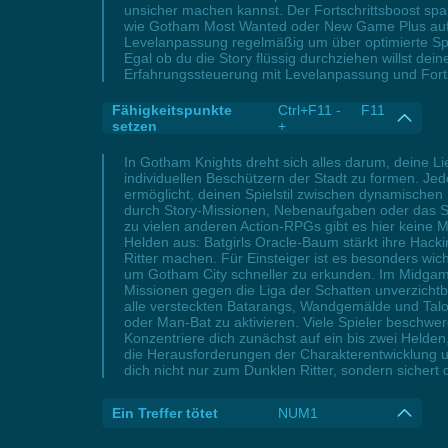
unsicher machen kannst. Der Fortschrittsboost spa
wie Gotham Most Wanted oder New Game Plus auf. S
Levelanpassung regelmäßig um über optimierte Spi
Egal ob du die Story flüssig durchziehen willst de
Erfahrungssteuerung mit Levelanpassung und Forts
Fähigkeitspunkte
Ctrl+F11 - F11
setzen
+
In Gotham Knights dreht sich alles darum, deine L
individuellen Beschützern der Stadt zu formen. Je
ermöglicht, deinen Spielstil zwischen dynamischen
durch Story-Missionen, Nebenaufgaben oder das Sam
zu vielen anderen Action-RPGs gibt es hier keine Mö
Helden aus: Batgirls Oracle-Baum stärkt ihre Hacki
Ritter machen. Für Einsteiger ist es besonders wic
um Gotham City schneller zu erkunden. Im Midgame l
Missionen gegen die Liga der Schatten unverzichtba
alle versteckten Batarangs, Wandgemälde und Talon
oder Man-Bat zu aktivieren. Viele Spieler beschwer
Konzentriere dich zunächst auf ein bis zwei Helde
die Herausforderungen der Charakterentwicklung u
dich nicht nur zum Dunklen Ritter, sondern sichert
Ein Treffer tötet
NUM1