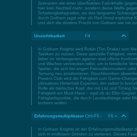
Szenarien wie einer überfluteten Fabrikhalle gege
hier kein Nachteil mehr, sondern deine Waffe geg
Schwierigkeitsgraden, wo das langsame Schwungma
durch Gotham jagst oder als Red Hood explosive K
und dich die düstere Pracht von Gotham wie nie zuv
Unsichtbarkeit
F4
In Gotham Knights wird Robin (Tim Drake) zum Meist
Taktiken zu nutzen. Diese spezielle Fähigkeit, verm
lieber im Verborgenen agieren statt offene Konfro
und Wachen verstecken willst, um in feindliche Vers
Spieler, die sich bei engen Patrouillenmustern od
Tarnung neu positionieren, Rauchbomben abwerfen 
Powers Club wird die Fähigkeit zum Game-Changer,
ultimativen Hinterhalt-Experten, der selbst in brenz
Rolle als taktischer Kopf, der mit List und Timing 
Fähigkeit ein Must-Have – egal ob du Elite-Gegner 
Fähigkeitspunkte, die durch Levelaufstiege oder 
erobern wollen.
Erfahrungsmultiplikator
Ctrl+F5 - F5 +
In Gotham Knights ist der Erfahrungsmultiplikator
sich in endlosem Grinden zu verlieren. Dieses Fe