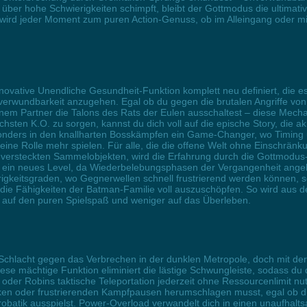
ber hohe Schwierigkeiten schimpft, bleibt der Gottmodus die ultimativ
wird jeder Moment zum puren Action-Genuss, ob im Alleingang oder mit
vative Unendliche Gesundheit-Funktion komplett neu definiert, die es 
erwundbarkeit anzugehen. Egal ob du gegen die brutalen Angriffe von 
nem Partner die Talons des Rats der Eulen ausschaltest – diese Mech
ächsten K.O. zu sorgen, kannst du dich voll auf die epische Story, di
sonders in den knallharten Bosskämpfen ein Game-Changer, wo Timing
ine Rolle mehr spielen. Für alle, die die offene Welt ohne Einschrän
 versteckten Sammelobjekten, wird die Erfahrung durch die Gottmodus-ä
uf ein neues Level, da Wiederbelebungsphasen der Vergangenheit an
igkeitsgraden, wo Gegnerwellen schnell frustrierend werden können, s
ie Fähigkeiten der Batman-Familie voll auszuschöpfen. So wird aus d
 auf den puren Spielspaß und weniger auf das Überleben.
 Schlacht gegen das Verbrechen in der dunklen Metropole, doch mit de
Diese mächtige Funktion eliminiert die lästige Schwungleiste, sodass d
er Robins taktische Teleportation jederzeit ohne Ressourcenlimit n
en oder frustrierenden Kampfpausen herumschlagen musst, egal ob du
atik ausspielst. Power-Overload verwandelt dich in einen unaufhaltsa