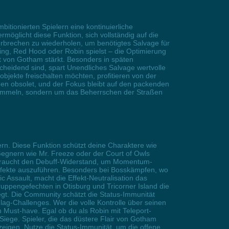
tionierten Spielern eine kontinuierliche
öglicht diese Funktion, sich vollständig auf die
erbrechen zu wiederholen, um benötigtes Salvage für
wing, Red Hood oder Robin spielst – die Optimierung
t von Gotham stärkt. Besonders in späten
heidend sind, spart Unendliches Salvage wertvolle
objekte freischalten möchten, profitieren von der
men obsolet, und der Fokus bleibt auf den packenden
Sammeln, sondern um das Beherrschen der Straßen
ern. Diese Funktion schützt deine Charaktere wie
 Gegnern wie Mr. Freeze oder der Court of Owls
, braucht den Debuff-Widerstand, um Momentum-
ffekte auszuführen. Besonders bei Bosskämpfen, wo
 Assault, macht die Effekt-Neutralisation das
uppengefechten in Otisburg und Tricorner Island die
legt. Die Community schätzt die Status-Immunität
hlag-Challenges. Wer die volle Kontrolle über seinen
Must-have. Egal ob du als Robin mit Teleport-
 Siege. Spieler, die das düstere Flair von Gotham
 zeigen. Nutze die Status-Immunität, um die offene