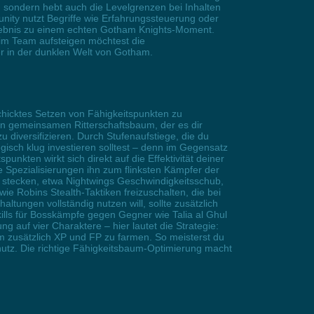
n sondern hebt auch die Levelgrenzen bei Inhalten
ity nutzt Begriffe wie Erfahrungssteuerung oder
rlebnis zu einem echten Gotham Knights-Moment.
d im Team aufsteigen möchtest die
r in der dunklen Welt von Gotham.
chicktes Setzen von Fähigkeitspunkten zu
nen gemeinsamen Ritterschaftsbaum, der es dir
diversifizieren. Durch Stufenaufstiege, die du
gisch klug investieren solltest – denn im Gegensatz
nkten wirkt sich direkt auf die Effektivität deiner
e Spezialisierungen ihn zum flinksten Kämpfer der
zu stecken, etwa Nightwings Geschwindigkeitsschub,
e Robins Stealth-Taktiken freizuschalten, die bei
tungen vollständig nutzen will, sollte zusätzlich
ills für Bosskämpfe gegen Gegner wie Talia al Ghul
 auf vier Charaktere – hier lautet die Strategie:
m zusätzlich XP und FP zu farmen. So meisterst du
utz. Die richtige Fähigkeitsbaum-Optimierung macht