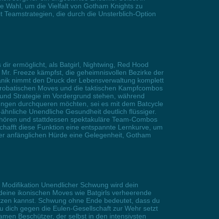
e Wahl, um die Vielfalt von Gotham Knights zu
 Teamstrategien, die durch die Unsterblich-Option
dir ermöglicht, als Batgirl, Nightwing, Red Hood
Mr. Freeze kämpfst, die geheimnisvollen Bezirke der
anik nimmt den Druck der Lebensverwaltung komplett
e akrobatischen Moves und die taktischen Kampfcombos
 und Strategie im Vordergrund stehen, während
kungen durchqueren möchten, sei es mit dem Batcycle
hnliche Unendliche Gesundheit deutlich flüssiger.
gehören und stattdessen spektakuläre Team-Combos
chafft diese Funktion eine entspannte Lernkurve, um
er anfänglichen Hürde eine Gelegenheit, Gotham
r Modifikation Unendlicher Schwung wird dein
u deine ikonischen Moves wie Batgirls verheerende
utzen kannst. Schwung ohne Ende bedeutet, dass du
 dich gegen die Eulen-Gesellschaft zur Wehr setzt
men Beschützer, der selbst in den intensivsten