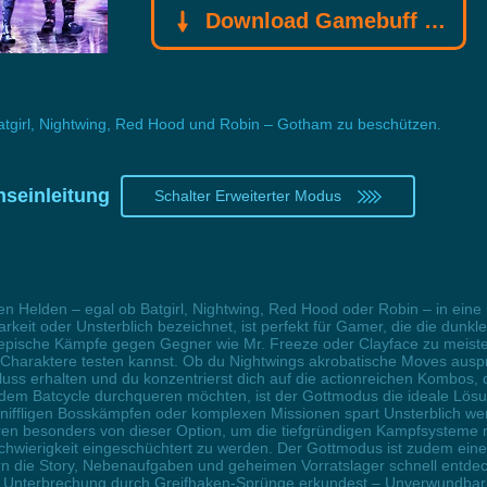
Download Gamebuff Trainer
 Batgirl, Nightwing, Red Hood und Robin – Gotham zu beschützen.
nseinleitung
Schalter Erweiterter Modus
 Helden – egal ob Batgirl, Nightwing, Red Hood oder Robin – in eine u
arkeit oder Unsterblich bezeichnet, ist perfekt für Gamer, die die du
epische Kämpfe gegen Gegner wie Mr. Freeze oder Clayface zu meist
er Charaktere testen kannst. Ob du Nightwings akrobatische Moves ausp
lfluss erhalten und du konzentrierst dich auf die actionreichen Kombos,
t dem Batcycle durchqueren möchten, ist der Gottmodus die ideale Lö
niffligen Bosskämpfen oder komplexen Missionen spart Unsterblich wertv
ieren besonders von dieser Option, um die tiefgründigen Kampfsyste
erigkeit eingeschüchtert zu werden. Der Gottmodus ist zudem eine Lifel
dern die Story, Nebenaufgaben und geheimen Vorratslager schnell ent
ne Unterbrechung durch Greifhaken-Sprünge erkundest – Unverwundbarkei