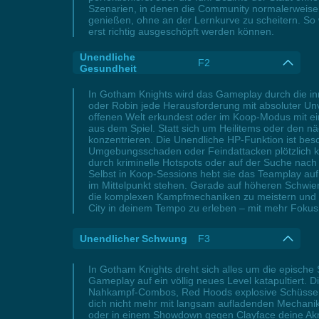
Szenarien, in denen die Community normalerweise ü
genießen, ohne an der Lernkurve zu scheitern. So 
erst richtig ausgeschöpft werden können.
Unendliche
F2
Gesundheit
In Gotham Knights wird das Gameplay durch die inno
oder Robin jede Herausforderung mit absoluter Unv
offenen Welt erkundest oder im Koop-Modus mit ei
aus dem Spiel. Statt sich um Heilitems oder den n
konzentrieren. Die Unendliche HP-Funktion ist be
Umgebungsschaden oder Feindattacken plötzlich ke
durch kriminelle Hotspots oder auf der Suche nach
Selbst in Koop-Sessions hebt sie das Teamplay a
im Mittelpunkt stehen. Gerade auf höheren Schwier
die komplexen Kampfmechaniken zu meistern und d
City in deinem Tempo zu erleben – mit mehr Fokus
Unendlicher Schwung
F3
In Gotham Knights dreht sich alles um die epische
Gameplay auf ein völlig neues Level katapultiert. 
Nahkampf-Combos, Red Hoods explosive Schüsse od
dich nicht mehr mit langsam aufladenden Mechanik
oder in einem Showdown gegen Clayface deine Akrob