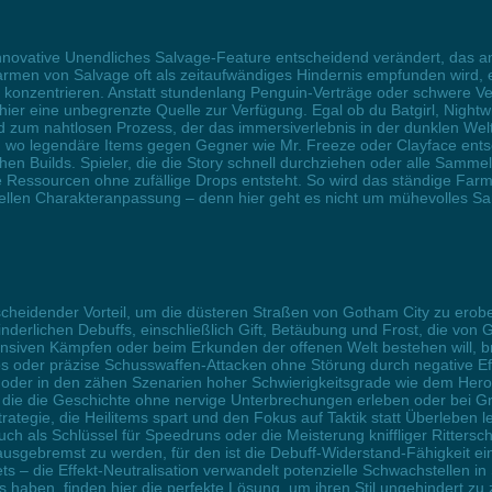
ovative Unendliches Salvage-Feature entscheidend verändert, das ambi
en von Salvage oft als zeitaufwändiges Hindernis empfunden wird, erm
u konzentrieren. Anstatt stundenlang Penguin-Verträge oder schwere V
hier eine unbegrenzte Quelle zur Verfügung. Egal ob du Batgirl, Night
d zum nahtlosen Prozess, der das immersiverlebnis in der dunklen Wel
, wo legendäre Items gegen Gegner wie Mr. Freeze oder Clayface entsc
en Builds. Spieler, die die Story schnell durchziehen oder alle Sammel
e Ressourcen ohne zufällige Drops entsteht. So wird das ständige Far
ellen Charakteranpassung – denn hier geht es nicht um mühevolles 
tscheidender Vorteil, um die düsteren Straßen von Gotham City zu erob
inderlichen Debuffs, einschließlich Gift, Betäubung und Frost, die von
intensiven Kämpfen oder beim Erkunden der offenen Welt bestehen will
os oder präzise Schusswaffen-Attacken ohne Störung durch negative E
 oder in den zähen Szenarien hoher Schwierigkeitsgrade wie dem Heroic
, die die Geschichte ohne nervige Unterbrechungen erleben oder bei Gr
trategie, die Heilitems spart und den Fokus auf Taktik statt Überleben 
auch als Schlüssel für Speedruns oder die Meisterung kniffliger Rittersc
gebremst zu werden, für den ist die Debuff-Widerstand-Fähigkeit ein 
s – die Effekt-Neutralisation verwandelt potenzielle Schwachstellen in
s haben, finden hier die perfekte Lösung, um ihren Stil ungehindert zu