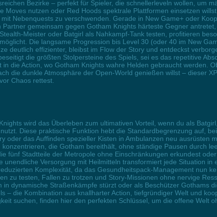
ichen Bezirke – perfekt für Spieler, die schnellerleveln wollen, um mä
 Moves nutzen oder Red Hoods spektrale Plattformen einsetzen willst:
eit mit Nebenquests zu verschwenden. Gerade in New Game+ oder Koop-M
Partner gemeinsam gegen Gotham Knights härteste Gegner antretet, o
 Stealth-Meister oder Batgirl als Nahkampf-Tank testen, profitieren bes
möglicht. Die langsame Progression bis Level 30 (oder 40 im New Gam
deutlich effizienter, bleibst im Flow der Story und entdeckst verborge
 beseitigt die größten Stolpersteine des Spiels, sei es das repetitive
rekt in die Action, wo Gotham Knights wahre Helden gebraucht werden. 
ch die dunkle Atmosphäre der Open-World genießen willst – dieser XP-
vor Chaos rettest.
nights wird das Überleben zum ultimativen Vorteil, wenn du als Batgir
zt. Diese praktische Funktion hebt die Standardbegrenzung auf, bei d
 oder das Auffinden spezieller Kisten in Ambulanzen neu ausrüsten m
onzentrieren, die Gotham bereithält, ohne ständige Pausen durch lee
ie fünf Stadtteile der Metropole ohne Einschränkungen erkundest ode
e unendliche Versorgung mit Heilmitteln transformiert jede Situation i
 reduzierten Komplexität, da das Gesundheitspack-Management nun kei
tiken zu testen, Fallen zu trotzen und Story-Missionen ohne nervige R
ch in dynamische Straßenkämpfe stürzt oder als Beschützer Gothams di
iels – die Kombination aus knallharter Action, tiefgründiger Welt und ko
gkeit suchen, finden hier den perfekten Schlüssel, um die offene Welt