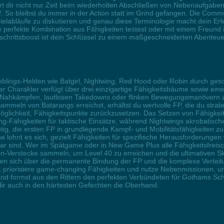
rt dir nicht nur Zeit beim wiederholten Abschließen von Nebenaufgabe
o bleibst du immer in der Action statt im Grind gefangen. Die Commun
elabläufe zu diskutieren und genau diese Terminologie macht dein E
ine perfekte Kombination aus Fähigkeiten testest oder mit einem Freun
chrittsboost ist dein Schlüssel zu einem maßgeschneiderten Abenteue
ieblings-Helden wie Batgirl, Nightwing, Red Hood oder Robin durch ges
der Charakter verfügt über drei einzigartige Fähigkeitsbäume sowie ei
 Nahkämpfen, lautlosen Takedowns oder flinken Bewegungsmanövern zu 
meln von Batarangs erreichst, erhältst du wertvolle FP, die du strate
glichkeit, Fähigkeitspunkte zurückzusetzen. Das Setzen von Fähigkeitspu
ng-Fähigkeiten für taktische Einsätze, während Nightwings akrobatisch
htig, die ersten FP in grundlegende Kampf- und Mobilitätsfähigkeiten 
ohnt es sich, gezielt Fähigkeiten für spezifische Herausforderungen wi
r sind. Wer im Spätgame oder in New Game Plus alle Fähigkeitsfreischal
-Verstecke sammeln, um Level 40 zu erreichen und die ultimativen Sk
en sich über die permanente Bindung der FP und die komplexe Verteilung
n, priorisiere game-changing Fähigkeiten und nutze Nebenmissionen, u
nd formst aus den Rittern den perfekten Verbündeten für Gothams Sch
 dir auch in den härtesten Gefechten die Oberhand.