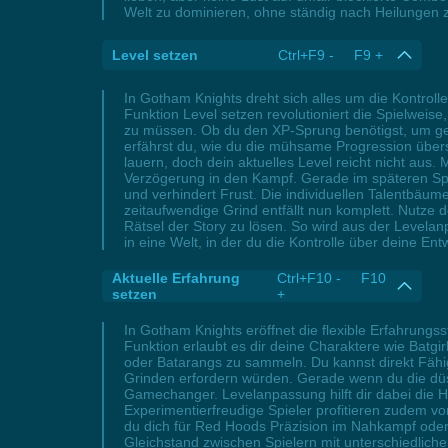
Welt zu dominieren, ohne ständig nach Heilungen
Level setzen
Ctrl+F9 - F9 +
In Gotham Knights dreht sich alles um die Kontrol
Funktion Level setzen revolutioniert die Spielweis
zu müssen. Ob du den XP-Sprung benötigst, um geg
erfährst du, wie du die mühsame Progression überspr
lauern, doch dein aktuelles Level reicht nicht aus.
Verzögerung in den Kampf. Gerade im späteren Spiel
und verhindert Frust. Die individuellen Talentbä
zeitaufwendige Grind entfällt nun komplett. Nutze
Rätsel der Story zu lösen. So wird aus der Levela
in eine Welt, in der du die Kontrolle über deine E
Aktuelle Erfahrung
Ctrl+F10 - F10
setzen
+
In Gotham Knights eröffnet die flexible Erfahrungss
Funktion erlaubt es dir deine Charaktere wie Batg
oder Batarangs zu sammeln. Du kannst direkt Fähi
Grinden erfordern würden. Gerade wenn du die düst
Gamechanger. Levelanpassung hilft dir dabei die 
Experimentierfreudige Spieler profitieren zudem vo
du dich für Red Hoods Präzision im Nahkampf oder 
Gleichstand zwischen Spielern mit unterschiedlich