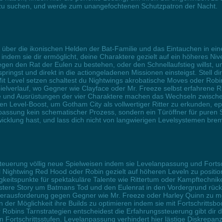
 zu suchen, und werde zum unangefochtenen Schutzpatron der Nacht.
le über die ikonischen Helden der Bat-Familie und das Eintauchen in 
e, indem sie dir ermöglicht, deine Charaktere gezielt auf ein höheres 
en den Rat der Eulen zu bestehen, oder den Schnellaufstieg willst, u
ingst und direkt in die actiongeladenen Missionen einsteigst. Stell di
 Mit Level setzen schaltest du Nightwings akrobatische Moves oder Robin
verlauf, wo Gegner wie Clayface oder Mr. Freeze selbst erfahrene Ritt
ume und Ausrüstungen der vier Charaktere machen das Wechseln zwisch
 den Level-Boost, um Gotham City als vollwertiger Ritter zu erkunden,
npassung kein schematischer Prozess, sondern ein Türöffner für puren 
ntwicklung hast, und lass dich nicht von langwierigen Levelsystemen bre
teuerung völlig neue Spielweisen indem sie Levelanpassung und Fortschr
irl Nightwing Red Hood oder Robin gezielt auf höheren Leveln zu posit
gkeitspunkte für spektakuläre Talente wie Rittertum oder Kampftechni
ere Story um Batmans Tod und den Eulenrat in den Vordergrund rücken
Herausforderung gegen Gegner wie Mr. Freeze oder Harley Quinn zu m
n der Möglichkeit ihre Builds zu optimieren indem sie mit Fortschrittsb
Robins Tarnstrategien entscheidest die Erfahrungssteuerung gibt dir d
en Fortschrittsstufen. Levelanpassung verhindert hier lästige Diskrep