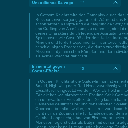
Unendliches Salvage
F7
In Gotham Knights wird das Gameplay durch das inn
Ressourcenversorgung garantiert. Während das Farm
actionreichen Kämpfe und die tiefgründige Story z
das Crafting von Ausrüstung zu sammeln, steht dir 
deines Charakters durch legendäre Ausrüstung wir
Spielphasen wie Case 06 oder dem Kelvin Incident
Minuten und fördert Experimente mit unterschiedlich
beschleunigten Progression, die durch zuverlässig
Missionen, dynamischen Kämpfen und der individu
als echter Wächter der Stadt.
Immunität gegen
F8
Status-Effekte
In Gotham Knights ist die Status-Immunität ein en
Batgirl, Nightwing oder Red Hood zuverlässig vor h
absichtsvoll eingesetzt werden. Wer als Held in 
Fähigkeiten wie akrobatische Escrima-Stick-Comb
ein unerwarteter Frosteffekt den Sieg kosten kann,
Gameplay deutlich fairer und dynamischer. Spieler
Oberhand behalten wollen, profitieren von dieser S
nicht nur als Zugangshilfe für Einsteiger, sondern 
Combat-Loop sucht, ohne von Elementarattacken aus
Manövern agierst oder als Batgirl mit deinen Gadget
lieben, aber keine Lust auf unfair blockierte Combo