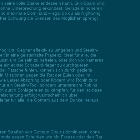
 seine volle Stärke entfesseln kann. Skill-Spam wird
y ohne Unterbrechung erkundest. Gerade in höheren
und maximale Dominanz – egal ob du als Nightwing
icher Schwung die Grenzen des Möglichen sprengt
möglicht, Gegner effektiv zu umgehen und Stealth-
 in eine geisterhafte Präsenz, ideal für alle, die
usst, um Geiseln zu befreien, oder dich vor Kameras
wie ein echter Schattenkrieger zu durchqueren.
der Patsche fühlen, können sich durch gezielte
in Missionen gegen die Rat der Eulen oder im
 wie Leiser Absprung oder Ködern wird Robin zum
 nur ein Stealth-Tool, sondern unterstreicht Robins
sich durch Schlägereien zu kämpfen, für den ist diese
eischaltung erfolgt wahrscheinlich über
eiter für alle, die Gotham aus dem Dunkel heraus
steren Straßen von Gotham City zu dominieren, ohne
Kämpfe gegen Schurken wie Mr. Freeze oder den Rat