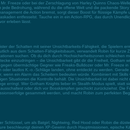
n Mr. Freeze oder bei der Zerschlagung von Harley Quinns Chaos-Wellen
en jede Bedrohung, während du die offene Welt und die packende Stor
nagement die Action bremst, sorgt dieser Boost für flüssige Kämpfe 
askaden entfesselst. Tauche ein in ein Action-RPG, das durch Unendl
or erleben lässt.
er der Schatten mit seiner Unsichtbarkeits-Fähigkeit, die Spielern er
utlich aus dem Schatten-Fähigkeitsbaum, verwandelt Robin für kurze Zeit
ntationen suchen. Ob du dich durch Hochsicherheitszonen schleichen m
tecke einzudringen – die Unsichtbarkeit gibt dir die Freiheit, Gotham 
er gegen übermächtige Gegner wie Freaks-Bulldozer oder Mr. Freeze in 
oder lautlos K.-o.-Schläge landen, ohne entdeckt zu werden. Gerade 
 wenn ein Alarm das Scheitern bedeuten würde. Kombiniert mit Skills
ligen Situationen die Kontrolle behält. Die Unsichtbarkeit ist dabei nicht
Siege erringt. Wer Gotham Knights lieber im Stealth-Modus spielt, statt 
ausschaltest oder dich vor Bosskämpfen geschickt zurückziehst. Die Fr
Missionserfolge gesammelt werden, und macht Robin zum perfekten Begl
 der Schlüssel, um als Batgirl, Nightwing, Red Hood oder Robin die dü
ature beschleunigt deinen XP-Gewinn durch Hauptmissionen, epische 