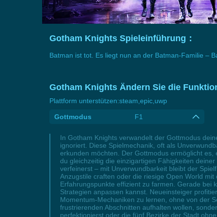
Gotham Knights Spieleinführung：
Batman ist tot. Es liegt nun an der Batman-Familie –
Gotham Knights Ändern Sie die Funktio
Plattform unterstützen:
steam,epic,uwp
Gottmodus
F1
In Gotham Knights verwandelt der Gottmodus deinen
ignoriert. Diese Spielmechanik, oft als Unverwundb
erkunden möchten. Der Gottmodus ermöglicht es, 
du gleichzeitig die einzigartigen Fähigkeiten dein
verfeinerst – mit Unverwundbarkeit bleibt der Spie
Anzugstile craften oder die riesige Open World mi
Erfahrungspunkte effizient zu farmen. Gerade bei k
Strategien anpassen kannst. Neueinsteiger profit
Momentum-Mechaniken zu lernen, ohne von der Schwi
frustrierenden Abschnitten aufhalten wollen, son
perfektionierst oder die fünf Bezirke der Stadt oh