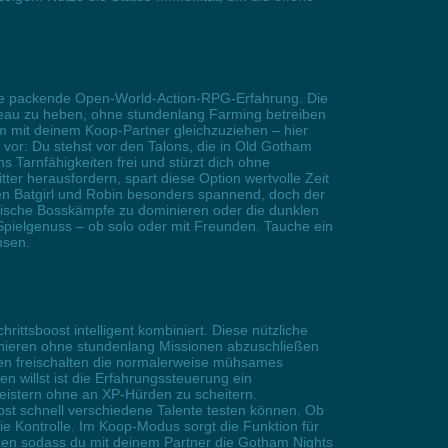
eine packende Open-World-Action-RPG-Erfahrung. Die
Niveau zu heben, ohne stundenlang Farming betreiben
m mit deinem Koop-Partner gleichzuziehen – hier
r vor: Du stehst vor den Talons, die in Old Gotham
s Tarnfähigkeiten frei und stürzt dich ohne
er herausfordern, spart diese Option wertvolle Zeit
en Batgirl und Robin besonders spannend, doch der
 epische Bosskämpfe zu dominieren oder die dunklen
Spielgenuss – ob solo oder mit Freunden. Tauche ein
msen.
ittsboost intelligent kombiniert. Diese nützliche
ionieren ohne stundenlang Missionen abzuschließen
ken freischalten die normalerweise mühsames
 willst ist die Erfahrungssteuerung ein
eistern ohne an XP-Hürden zu scheitern.
oost schnell verschiedene Talente testen können. Ob
ie Kontrolle. Im Koop-Modus sorgt die Funktion für
anzen sodass du mit deinem Partner die Gotham Nights