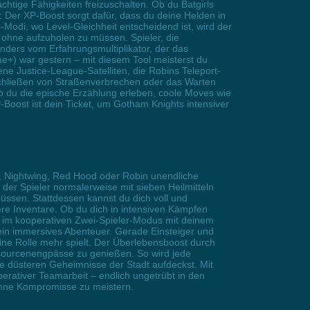
chtige Fähigkeiten freizuschalten. Ob du Batgirls
 Der XP-Boost sorgt dafür, dass du deine Helden in
odi, wo Level-Gleichheit entscheidend ist, wird der
hne aufzuholen zu müssen. Spieler, die
onders vom Erfahrungsmultiplikator, der das
e+) war gestern – mit diesem Tool meisterst du
ne Justice-League-Satelliten, die Robins Teleport-
 Abschließen von Straßenverbrechen oder das Warten
Ob du die epische Erzählung erleben, coole Moves wie
Boost ist dein Ticket, um Gotham Knights intensiver
l, Nightwing, Red Hood oder Robin unendliche
er Spieler normalerweise mit sieben Heilmitteln
üssen. Stattdessen kannst du dich voll und
re Inventare. Ob du dich in intensiven Kämpfen
r im kooperativen Zwei-Spieler-Modus mit deinem
n ein immersives Abenteuer. Gerade Einsteiger und
ne Rolle mehr spielt. Der Überlebensboost durch
essourcenengpässe zu genießen. So wird jede
e düsteren Geheimnisse der Stadt aufdeckst. Mit
operativer Teamarbeit – endlich ungetrübt in den
 ohne Kompromisse zu meistern.