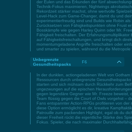
der Eulen und das Erkunden der fünf abwechslungsre
Technik-Fokus maximieren, Nightwings akrobatische
Rekordzeit stärker machst, ohne wertvolle Spielz
Level-Hack zum Game-Changer, damit du und dein 
experimentierfreudig sind und Builds wie Robin als
Zurücksetzen von Fähigkeitspunkten ohne Frust er
Bosskämpfe wie gegen Harley Quinn oder Mr. Freeze 
Fähigkeit freischalten. Der Erfahrungsmultiplikator
auf Fähigkeitsfreischaltungen, und bringt dich di
momentumgeladene Angriffe freischalten oder einfa
und smarter zu spielen, während du die Metropole 
Unbegrenzte
F6
Gesundheitspacks
In der dunklen, actiongeladenen Welt von Gotham K
Ressourcen durch unbegrenzte Gesundheitspacks nut
starten und sich mühsam durch Rückkehr zum Belfry
ungezwungen auf die epischen Herausforderungen k
gegen legendäre Gegner wie Mr. Freeze beweist, d
Team flüssig gegen die Court of Owls vorgehst – di
Fans entspannter Action-RPGs profitieren von der
diese Option ermöglicht es dir, kreative Kampftak
Patrouille zum packenden Highlight, egal ob du di
dieser Freiheit rückt die eigentliche Stärke des Sp
Fokus. Spieler, die nach maximaler Durchhaltefähi