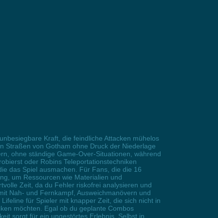
nbesiegbare Kraft, die feindliche Attacken mühelos
nklen Straßen von Gotham ohne Druck der Niederlage
ern, ohne ständige Game-Over-Situationen, während
robierst oder Robins Teleportationstechniken
 die das Spiel ausmachen. Für Fans, die die 16
sung, um Ressourcen wie Materialien und
olle Zeit, da du Fehler riskofrei analysieren und
me mit Nah- und Fernkampf, Ausweichmanövern und
ine für Spieler mit knapper Zeit, die sich nicht in
decken möchten. Egal ob du geplante Combos
t sorgt für ein ungestörtes Erlebnis. Selbst in