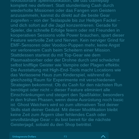
revolutionäre Spielmodifikation, die das Gameplay
komplett neu definiert. Statt stundenlang Cash durch
wiederholte Missionen oder das Fangen von Geistern
anzusammeln, kannst du direkt auf die beste Gear
zugreifen – von der Teslaspule bis zur Heiligen Fackel –
und dich sofort auf die Jagd konzentrieren. Gerade für
Spieler, die schnelle Erfolge feiern oder mit Freunden in
kooperativen Sessions volle Power brauchen, spart dieser
Feature wertvolle Zeit und Nerven. Kein nerviger Grind für
EMF-Sensoren oder Voodoo-Puppen mehr, keine Angst
vor verlorenem Cash beim Scheitern einer Mission.
Stattdessen startest du mit Top-Gear wie dem
Plasmaabsorber oder der Drohne durch und schwächst
selbst knifflige Geister wie Vampire oder Plagen effektiv.
Die Ausstattung mit High-End-Tools macht Locations wie
das Verlassene Haus zum Kinderspiel, während du
gleichzeitig Raum für Experimente mit verschiedenen
Strategien bekommst. Ob du Cash für den nächsten Run
benötigst oder nicht – dieser Feature eliminiert alle
Einschränkungen und steigert den Spaßfaktor, besonders
in den frühen Phasen, wenn deine Ausrüstung noch basic
ist. Ghost Watchers wird so zum ultimativen Test deiner
Skills statt deiner Geduld. Mit dieser Modifikation bleibt
keine Zeit zum Ärgern über fehlendes Cash oder
unvollständige Gear – du bist bereit für die nächste
Geisterjagd, sobald du den Shop betrittst.
Unbegrenzte Dollars
F3