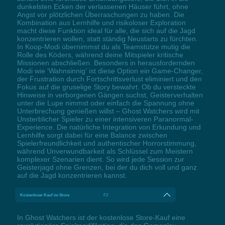
dunkelsten Ecken der verlassenen Häuser führt, ohne
Angst vor plötzlichen Überraschungen zu haben. Die
Kombination aus Lernhilfe und risikoloser Exploration
macht diese Funktion ideal für alle, die sich auf die Jagd
konzentrieren wollen, statt ständig Neustarts zu fürchten.
In Koop-Modi übernimmst du als Teamstütze mutig die
Rolle des Köders, während deine Mitspieler kritische
Missionen abschließen. Besonders in herausfordernden
Modi wie 'Wahnsinnig' ist diese Option ein Game-Changer,
der Frustration durch Fortschrittsverlust eliminiert und den
Fokus auf die gruselige Story bewahrt. Ob du versteckte
Hinweise in verborgenen Gängen suchst, Geisterverhalten
unter die Lupe nimmst oder einfach die Spannung ohne
Unterbrechung genießen willst – Ghost Watchers wird mit
Unsterblicher Spieler zu einer intensiveren Paranormal-
Experience. Die natürliche Integration von Erkundung und
Lernhilfe sorgt dabei für eine Balance zwischen
Spielerfreundlichkeit und authentischer Horrorstimmung,
während Unverwundbarkeit als Schlüssel zum Meistern
komplexer Szenarien dient. So wird jede Session zur
Geisterjagd ohne Grenzen, bei der du dich voll und ganz
auf die Jagd konzentrieren kannst.
Kostenloser Kauf im Store
F2
In Ghost Watchers ist der kostenlose Store-Kauf eine