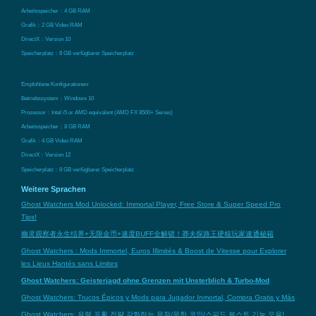
Arbeitsspeicher：4 GB RAM
Grafik：2 GB Video RAM
DirectX：Version 10
Speicherplatz：8 GB verfügbarer Speicherplatz
Empfohlene Konfigurationen:
Betriebssystem：Windows 10
Prozessor：Intel i5 or AMD equivalent (AMD FX 8500+ Series)
Arbeitsspeicher：8 GB RAM
Grafik：4 GB Video RAM
DirectX：Version 12
Speicherplatz：8 GB verfügbarer Speicherplatz
Weitere Sprachen
Ghost Watchers Mod Unlocked: Immortal Player, Free Store & Super Speed Pro
Tips!
幽灵观察者永生结界+无限金币+速度BUFF全解锁！莽夫探路王硬核玩家速通秘籍
Ghost Watchers : Mods Immortel, Euros Illimités & Boost de Vitesse pour Explorer
les Lieux Hantés sans Limites
Ghost Watchers: Geisterjagd ohne Grenzen mit Unsterblich & Turbo-Mod
Ghost Watchers: Trucos Épicos y Mods para Jugador Inmortal, Compra Gratis y Más
Ghost Watchers: 유령 포획 전략 강화하는 무적/무한 코인/스피드 부스트 기능 모음!