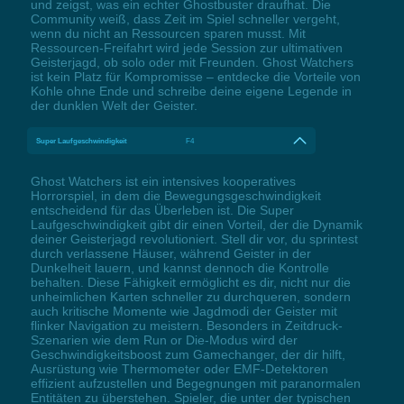
und zeigst, was ein echter Ghostbuster draufhat. Die
Community weiß, dass Zeit im Spiel schneller vergeht,
wenn du nicht an Ressourcen sparen musst. Mit
Ressourcen-Freifahrt wird jede Session zur ultimativen
Geisterjagd, ob solo oder mit Freunden. Ghost Watchers
ist kein Platz für Kompromisse – entdecke die Vorteile von
Kohle ohne Ende und schreibe deine eigene Legende in
der dunklen Welt der Geister.
Super Laufgeschwindigkeit
F4
Ghost Watchers ist ein intensives kooperatives
Horrorspiel, in dem die Bewegungsgeschwindigkeit
entscheidend für das Überleben ist. Die Super
Laufgeschwindigkeit gibt dir einen Vorteil, der die Dynamik
deiner Geisterjagd revolutioniert. Stell dir vor, du sprintest
durch verlassene Häuser, während Geister in der
Dunkelheit lauern, und kannst dennoch die Kontrolle
behalten. Diese Fähigkeit ermöglicht es dir, nicht nur die
unheimlichen Karten schneller zu durchqueren, sondern
auch kritische Momente wie Jagdmodi der Geister mit
flinker Navigation zu meistern. Besonders in Zeitdruck-
Szenarien wie dem Run or Die-Modus wird der
Geschwindigkeitsboost zum Gamechanger, der dir hilft,
Ausrüstung wie Thermometer oder EMF-Detektoren
effizient aufzustellen und Begegnungen mit paranormalen
Entitäten zu überstehen. Spieler, die unter der typischen