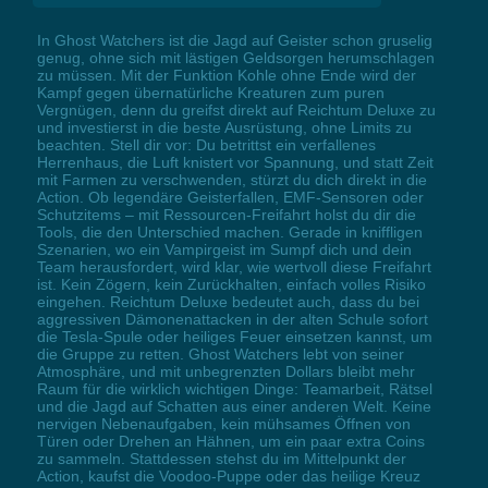
In Ghost Watchers ist die Jagd auf Geister schon gruselig
genug, ohne sich mit lästigen Geldsorgen herumschlagen
zu müssen. Mit der Funktion Kohle ohne Ende wird der
Kampf gegen übernatürliche Kreaturen zum puren
Vergnügen, denn du greifst direkt auf Reichtum Deluxe zu
und investierst in die beste Ausrüstung, ohne Limits zu
beachten. Stell dir vor: Du betrittst ein verfallenes
Herrenhaus, die Luft knistert vor Spannung, und statt Zeit
mit Farmen zu verschwenden, stürzt du dich direkt in die
Action. Ob legendäre Geisterfallen, EMF-Sensoren oder
Schutzitems – mit Ressourcen-Freifahrt holst du dir die
Tools, die den Unterschied machen. Gerade in kniffligen
Szenarien, wo ein Vampirgeist im Sumpf dich und dein
Team herausfordert, wird klar, wie wertvoll diese Freifahrt
ist. Kein Zögern, kein Zurückhalten, einfach volles Risiko
eingehen. Reichtum Deluxe bedeutet auch, dass du bei
aggressiven Dämonenattacken in der alten Schule sofort
die Tesla-Spule oder heiliges Feuer einsetzen kannst, um
die Gruppe zu retten. Ghost Watchers lebt von seiner
Atmosphäre, und mit unbegrenzten Dollars bleibt mehr
Raum für die wirklich wichtigen Dinge: Teamarbeit, Rätsel
und die Jagd auf Schatten aus einer anderen Welt. Keine
nervigen Nebenaufgaben, kein mühsames Öffnen von
Türen oder Drehen an Hähnen, um ein paar extra Coins
zu sammeln. Stattdessen stehst du im Mittelpunkt der
Action, kaufst die Voodoo-Puppe oder das heilige Kreuz