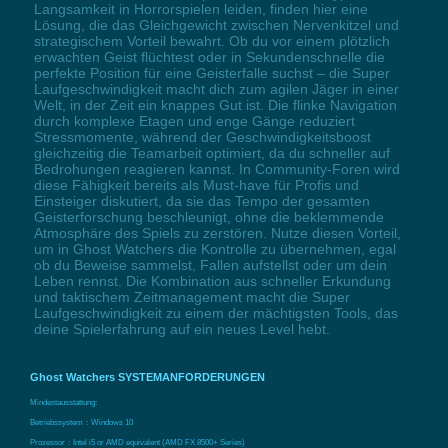
Langsamkeit in Horrorspielen leiden, finden hier eine
Lösung, die das Gleichgewicht zwischen Nervenkitzel und
strategischem Vorteil bewahrt. Ob du vor einem plötzlich
erwachten Geist flüchtest oder in Sekundenschnelle die
perfekte Position für eine Geisterfalle suchst – die Super
Laufgeschwindigkeit macht dich zum agilen Jäger in einer
Welt, in der Zeit ein knappes Gut ist. Die flinke Navigation
durch komplexe Etagen und enge Gänge reduziert
Stressmomente, während der Geschwindigkeitsboost
gleichzeitig die Teamarbeit optimiert, da du schneller auf
Bedrohungen reagieren kannst. In Community-Foren wird
diese Fähigkeit bereits als Must-have für Profis und
Einsteiger diskutiert, da sie das Tempo der gesamten
Geisterforschung beschleunigt, ohne die beklemmende
Atmosphäre des Spiels zu zerstören. Nutze diesen Vorteil,
um in Ghost Watchers die Kontrolle zu übernehmen, egal
ob du Beweise sammelst, Fallen aufstellst oder um dein
Leben rennst. Die Kombination aus schneller Erkundung
und taktischem Zeitmanagement macht die Super
Laufgeschwindigkeit zu einem der mächtigsten Tools, das
deine Spielerfahrung auf ein neues Level hebt.
Ghost Watchers SYSTEMANFORDERUNGEN
Mindestausstattung:
Betriebssystem：Windows 10
Prozessor：Intel i5 or AMD equivalent (AMD FX 8500+ Series)