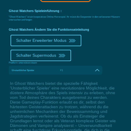
Ghost Watchers Spieleinführung：
"Ghost Watchers" ist ein kooperatives Online-Horrorspiel. Ihr müsst die Gespenster in den verlassenen Häusern
untersuchen und fangen
Ghost Watchers Ändern Sie die Funktionseinleitung
Schalter Erweiterter Modus
Schalter Supermodus
Plattform unterstützen:
steam
Unsterblicher Spieler
F1
In Ghost Watchers bietet die spezielle Fähigkeit
'Unsterblicher Spieler' eine revolutionäre Möglichkeit, die
düstere Atmosphäre des Spiels intensiv zu erleben, ohne
vom Tod deines Charakters ausgebremst zu werden.
Diese Gameplay-Funktion erlaubt es dir, selbst den
härtesten Geisterattacken zu trotzen, während du die
unheimlichen Mechaniken der Beweissammlung und
Jagdstrategien verfeinerst. Ob du als Einsteiger die
Grundlagen lernst oder als Veteran komplexe Geister wie
Dämonen und Vampire analysierst – Unverwundbarkeit
schafft eine furchtlose Erkundungstiefe, die dich in die