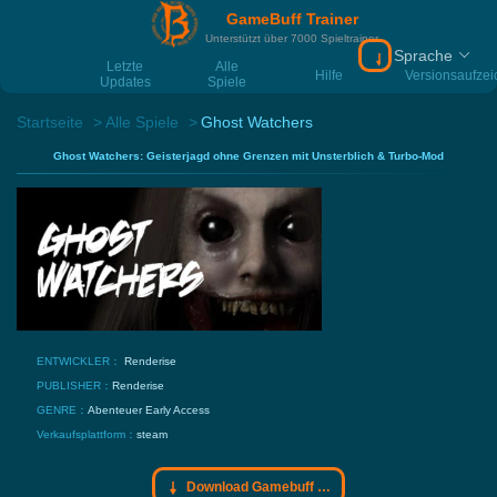
GameBuff Trainer
Unterstützt über 7000 Spieltrainer
Sprache
Download Gamebu
Letzte
Alle
Hilfe
Versionsaufze
Updates
Spiele
Startseite
Alle Spiele
Ghost Watchers
Ghost Watchers: Geisterjagd ohne Grenzen mit Unsterblich & Turbo-Mod
ENTWICKLER：
Renderise
PUBLISHER：
Renderise
GENRE：
Abenteuer
Early Access
Verkaufsplattform：
steam
Download Gamebuff Trainer