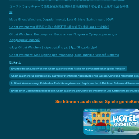
ゴーストウォッチャーで無敵探索&資金無限&超高速移動！初心者も上級者も沼る神機
能
Mods Ghost Watchers: Jogador Imortal, Loja Grátis e Sprint Insano [GW]
Ghost Watchers無雙玩家必備！永動不死+暴走速度+神裝BUFF一次解鎖
Ghost Watchers: Бессмертие, Бесплатные Покупки и Суперскорость для
Хардкорных Миссий
مودات Ghost Watchers | حيل ملحمية للاعبيها | تجربة أكشن مخيفة!
Ghost Watchers: Mod Epiche per Immortalità, Soldi Infiniti e Velocità Estrema
Etikett:
Erkunde die schaurige Welt von Ghost Watchers ohne Risiko mit der Unsterblicher Spieler Funktion
Ghost Watchers: So entfesselst du das volle Potential der Ausrüstung ohne lästigen Grind und maximierst dein
In Ghost Watchers sorgt Kohle ohne Ende für ungebremsten Jagdspass durch Reichtum Deluxe und Ressource
Erlebe einen Geschwindigkeitsboost in Ghost Watchers, um Geister zu entkommen und Karten flink zu erkund
Sie können auch diese Spiele genießen
hochfahren 8
Trainer