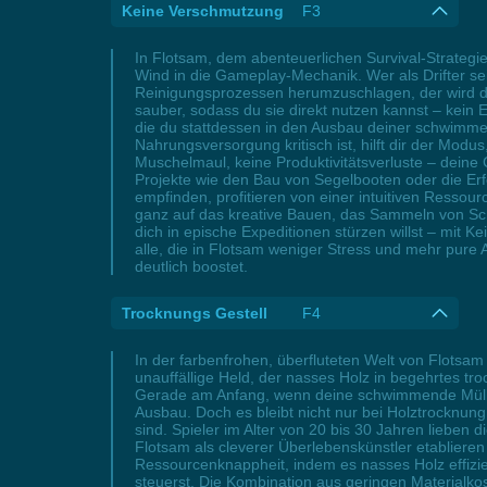
Keine Verschmutzung
F3
In Flotsam, dem abenteuerlichen Survival-Strategi
Wind in die Gameplay-Mechanik. Wer als Drifter sei
Reinigungsprozessen herumzuschlagen, der wird di
sauber, sodass du sie direkt nutzen kannst – kein E
die du stattdessen in den Ausbau deiner schwimme
Nahrungsversorgung kritisch ist, hilft dir der Mod
Muschelmaul, keine Produktivitätsverluste – deine 
Projekte wie den Bau von Segelbooten oder die Erf
empfinden, profitieren von einer intuitiven Resso
ganz auf das kreative Bauen, das Sammeln von Sch
dich in epische Expeditionen stürzen willst – mit
alle, die in Flotsam weniger Stress und mehr pure 
deutlich boostet.
Trocknungs Gestell
F4
In der farbenfrohen, überfluteten Welt von Flotsa
unauffällige Held, der nasses Holz in begehrtes tr
Gerade am Anfang, wenn deine schwimmende Müllsta
Ausbau. Doch es bleibt nicht nur bei Holztrocknung
sind. Spieler im Alter von 20 bis 30 Jahren lieben 
Flotsam als cleverer Überlebenskünstler etablieren
Ressourcenknappheit, indem es nasses Holz effizie
steuerst. Die Kombination aus geringen Materialkos