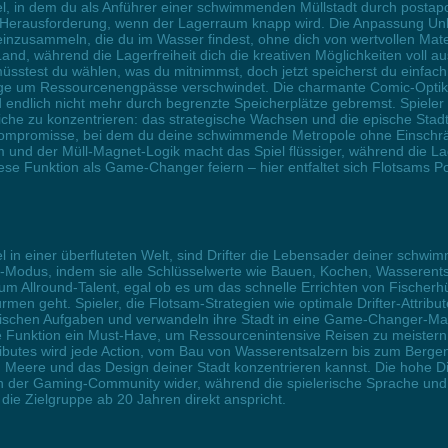
iel, in dem du als Anführer einer schwimmenden Müllstadt durch postap
zur Herausforderung, wenn der Lagerraum knapp wird. Die Anpassung Un
einzusammeln, die du im Wasser findest, ohne dich von wertvollen Mate
and, während die Lagerfreiheit dich die kreativen Möglichkeiten voll aus
üsstest du wählen, was du mitnimmst, doch jetzt speicherst du einfach 
Sorge um Ressourcenengpässe verschwindet. Die charmante Comic-Optik 
endlich nicht mehr durch begrenzte Speicherplätze gebremst. Spieler i
liche zu konzentrieren: das strategische Wachsen und die epische Stadt
Kompromisse, bei dem du deine schwimmende Metropole ohne Einschrän
nd der Müll-Magnet-Logik macht das Spiel flüssiger, während die Lage
se Funktion als Game-Changer feiern – hier entfaltet sich Flotsams Pot
l in einer überfluteten Welt, sind Drifter die Lebensader deiner sch
rbo-Modus, indem sie alle Schlüsselwerte wie Bauen, Kochen, Wasserent
zum Allround-Talent, egal ob es um das schnelle Errichten von Fischer
en geht. Spieler, die Flotsam-Strategien wie optimale Drifter-Attribut
ischen Aufgaben und verwandeln ihre Stadt in eine Game-Changer-Masc
se Funktion ein Must-Have, um Ressourcenintensive Reisen zu meistern
butes wird jede Action, vom Bau von Wasserentsalzern bis zum Bergen 
 Meere und das Design deiner Stadt konzentrieren kannst. Die hohe Dic
en der Gaming-Community wider, während die spielerische Sprache und
ie Zielgruppe ab 20 Jahren direkt anspricht.