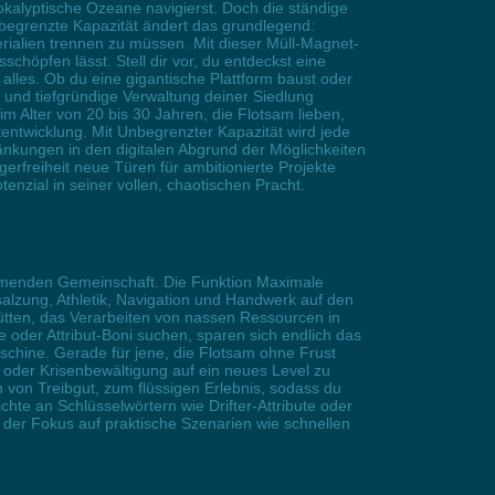
okalyptische Ozeane navigierst. Doch die ständige
begrenzte Kapazität ändert das grundlegend:
rialien trennen zu müssen. Mit dieser Müll-Magnet-
schöpfen lässt. Stell dir vor, du entdeckst eine
alles. Ob du eine gigantische Plattform baust oder
und tiefgründige Verwaltung deiner Siedlung
m Alter von 20 bis 30 Jahren, die Flotsam lieben,
entwicklung. Mit Unbegrenzter Kapazität wird jede
kungen in den digitalen Abgrund der Möglichkeiten
rfreiheit neue Türen für ambitionierte Projekte
enzial in seiner vollen, chaotischen Pracht.
wimmenden Gemeinschaft. Die Funktion Maximale
salzung, Athletik, Navigation und Handwerk auf den
hütten, das Verarbeiten von nassen Ressourcen in
e oder Attribut-Boni suchen, sparen sich endlich das
hine. Gerade für jene, die Flotsam ohne Frust
 oder Krisenbewältigung auf ein neues Level zu
von Treibgut, zum flüssigen Erlebnis, sodass du
hte an Schlüsselwörtern wie Drifter-Attribute oder
 der Fokus auf praktische Szenarien wie schnellen