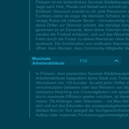
Flotsam ist ein farbenfrohes Survival-Städtebausp
Jagd nach Holz, Plastik und Metall wird schnell 
Endloser Stauraum erlaubt es dir, jede Ressource 
Funktion ziehst du sogar die kleinsten Schätze an L
riesige Ruine mit seltener Beute – normalerweise m
deine Drifter vor Stürmen schützt, die ständige 
gewinnen so an Dynamik, denn deine Visionen sind 
werden die Freiheit schätzen, sich auf das Wesent
Fahrt durch die Fluten zu einem Abenteuer ohne 
ausbaust. Die Kombination aus endlosem Stauraum u
öffnet. Kein Wunder, dass Community-Mitglieder die
Maximale
F10
Arbeiterattribute
In Flotsam, dem packenden Survival-Städtebauspie
Arbeiterattribute katapultiert deine Stadt zum Tu
Höchstwert von +20 boostet. So wird jeder Drifter 
verschmutzten Gebieten oder das Meistern von Stürm
mühsame Matching von Crewmitgliedern mit spezif
durch maximale Effizienz spielen möchten, ist die
heben. Ob Anfänger oder Veteranen – mit Max-Attri
dich voll auf das Erkunden der postapokalyptischen
Attribut-Boni im Text spiegelt die Suchgewohnheit
Aufbau oder maximale Produktionsgeschwindigkeit d