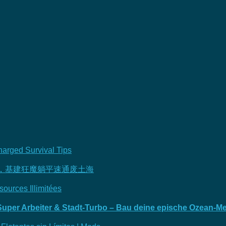
harged Survival Tips
F，基建狂魔躺平速通废土海
ources Illimitées
uper Arbeiter & Stadt-Turbo – Bau deine epische Ozean-Me