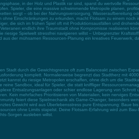
ngsphase, in der Holz und Plastik rar sind, sparst du wertvolle Resso
en. Spieler, die eine massive schwimmende Metropole planen, profitiere
sketten sorgt – ob bei der Nahrungsversorgung, Wasseraufbereitung od
en ohne Einschränkungen zu erkunden, macht Flotsam zu einem noch in
iger, die sich im frühen Spiel oft mit Produktionsausfällen und drohe
 Veteranen endlich ihre Traumstadt ohne Kompromisse realisieren könn
 riesige Spielwelt stressfrei navigieren willst – Unbegrenzter Kraftstof
ird aus der mühsamen Ressourcen-Planung ein kreatives Feuerwerk, d
en Stadt durch die Gewichtsgrenze oft zum Balanceakt zwischen Expans
usforderung komplett. Normalerweise begrenzt das Stadtherz mit 4000 
jetzt kannst du riesige Metropolen erschaffen, ohne dich um die Stadt
 reine Sandbox, ideal für Spieler, die statt kniffliger Ressourcenmana
plexe Entsalzungsanlagen oder schier endlose Lagerung von Schrott u
ren. Kein mehrfaches Prioritisieren von Materialien, kein nerviges Ents
ommunity feiert diese Spielmechanik als Game-Changer, besonders we
enztes Gewicht wird aus Überlebensstress pure Entspannung: Baue bis 
ourcen ohne Limits stapelst. Deine Flotsam-Erfahrung wird zum Bau-P
hts-Sorgen ausleben willst.