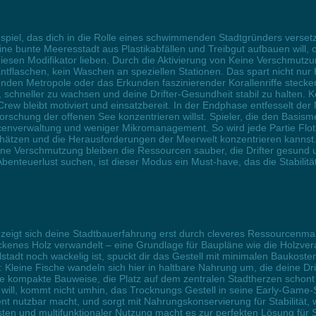
espiel, das dich in die Rolle eines schwimmenden Stadtgründers verset
ne bunte Meeresstadt aus Plastikabfällen und Treibgut aufbauen will, 
esen Modifikator lieben. Durch die Aktivierung von Keine Verschmutz
ntflaschen, kein Waschen an speziellen Stationen. Das spart nicht nur H
nden Metropole oder das Erkunden faszinierender Korallenriffe stecke
us, schneller zu wachsen und deine Drifter-Gesundheit stabil zu halte
Crew bleibt motiviert und einsatzbereit. In der Endphase entfesselt de
orschung der offenen See konzentrieren willst. Spieler, die den Basis
urcenverwaltung und weniger Mikromanagement. So wird jede Partie Flot
ätzen und die Herausforderungen der Meerwelt konzentrieren kannst. 
 Keine Verschmutzung bleiben die Ressourcen sauber, die Drifter gesu
Abenteuerlust suchen, ist dieser Modus ein Must-have, das die Stabilit
m zeigt sich deine Stadtbauerfahrung erst durch cleveres Ressourcenm
ockenes Holz verwandelt – eine Grundlage für Baupläne wie die Holzvera
dt noch wackelig ist, spuckt dir das Gestell mit minimalen Baukosten
: Kleine Fische wandeln sich hier in haltbare Nahrung um, die deine D
die kompakte Bauweise, die Platz auf dem zentralen Stadtherzen schont 
 will, kommt nicht umhin, das Trocknungs Gestell in seine Early-Game-S
nt nutzbar macht, und sorgt mit Nahrungskonservierung für Stabilität,
ten und multifunktionaler Nutzung macht es zur perfekten Lösung für S