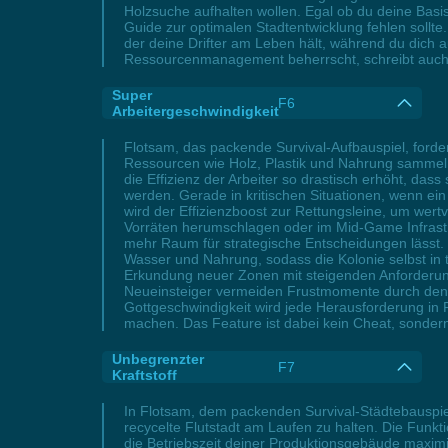
Holzsuche aufhalten wollen. Egal ob du deine Basis 
Guide zur optimalen Stadtentwicklung fehlen sollt
der deine Drifter am Leben hält, während du dich a
Ressourcenmanagement beherrscht, schreibt auch i
Super
F6
Arbeitergeschwindigkeit
Flotsam, das packende Survival-Aufbauspiel, forder
Ressourcen wie Holz, Plastik und Nahrung sammeln,
die Effizienz der Arbeiter so drastisch erhöht, da
werden. Gerade in kritischen Situationen, wenn ein
wird der Effizienzboost zur Rettungsleine, um wert
Vorräten herumschlagen oder im Mid-Game Infrastr
mehr Raum für strategische Entscheidungen lässt. 
Wasser und Nahrung, sodass die Kolonie selbst in
Erkundung neuer Zonen mit steigenden Anforderunge
Neueinsteiger vermeiden Frustmomente durch den E
Gottgeschwindigkeit wird jede Herausforderung in 
machen. Das Feature ist dabei kein Cheat, sondern 
Unbegrenzter
F7
Kraftstoff
In Flotsam, dem packenden Survival-Städtebauspie
recycelte Flutstadt am Laufen zu halten. Die Funkti
die Betriebszeit deiner Produktionsgebäude maxim