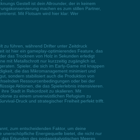
knungs Gestell ist dein Allrounder, der in keinem
rungskonservierung machen es zum stillen Partner,
trierst. Mit Flotsam wird hier klar: Wer
t zu führen, während Drifter unter Zeitdruck
t ist hier ein gameplay-optimierendes Feature, das
oder das Trocknen von Holz in Sekunden erledigt
 mit Metallschrott nur kurzzeitig zugänglich ist,
 geraten. Spieler, die sich im Early-Game mit knappen
digkeit, die das Mikromanagement minimiert und
t, sondern stabilisiert auch die Produktion von
wechselnden Ressourcenbedingungen oder bei der
sige Aktionen, die das Spielerlebnis intensivieren.
re Stadt in Rekordzeit zu skalieren. Mit
 Kolonie zu einem unverwüstlichen Refugium zu
ival-Druck und strategischer Freiheit perfekt trifft.
kannt, zum entscheidenden Faktor, um deine
 unerschöpfliche Energiequelle bietet, die nicht nur
nd das Erkunden des postapokalyptischen Meeres