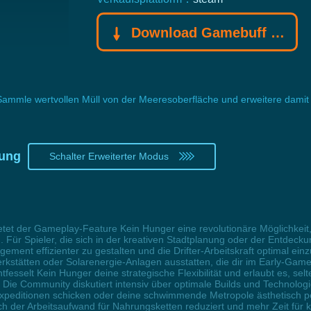
Download Gamebuff Trainer
Sammle wertvollen Müll von der Meeresoberfläche und erweitere damit 
tung
Schalter Erweiterter Modus
etet der Gameplay-Feature Kein Hunger eine revolutionäre Möglichkeit,
 Für Spieler, die sich in der kreativen Stadtplanung oder der Entdeck
nt effizienter zu gestalten und die Drifter-Arbeitskraft optimal einz
rkstätten oder Solarenergie-Anlagen ausstatten, die dir im Early-Gam
esselt Kein Hunger deine strategische Flexibilität und erlaubt es, sel
n. Die Community diskutiert intensiv über optimale Builds und Technol
peditionen schicken oder deine schwimmende Metropole ästhetisch perfe
ch der Arbeitsaufwand für Nahrungsketten reduziert und mehr Zeit für