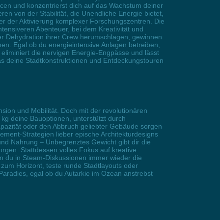
urcen und konzentrierst dich auf das Wachstum deiner
n von der Stabilität, die Unendliche Energie bietet,
er der Aktivierung komplexer Forschungszentren. Die
tensiveren Abenteuer, bei dem Kreativität und
nder Dehydration ihrer Crew herumschlagen, gewinnen
en. Egal ob du energieintensive Anlagen betreiben,
f eliminiert die nervigen Energie-Engpässe und lässt
as deine Stadtkonstruktionen und Entdeckungstouren
ion und Mobilität. Doch mit der revolutionären
kg deine Bauoptionen, unterstützt durch
kapazität oder den Abbruch geliebter Gebäude sorgen
gement-Strategien lieber epische Architekturdesigns
nd Nahrung – Unbegrenztes Gewicht gibt dir die
orgen. Stattdessen volles Fokus auf kreative
nn du in Steam-Diskussionen immer wieder die
zum Horizont, teste runde Stadtlayouts oder
aradies, egal ob du Autarkie im Ozean anstrebst