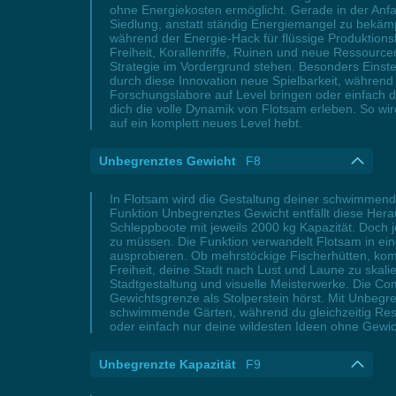
ohne Energiekosten ermöglicht. Gerade in der Anfa
Siedlung, anstatt ständig Energiemangel zu bekämpf
während der Energie-Hack für flüssige Produktion
Freiheit, Korallenriffe, Ruinen und neue Ressourc
Strategie im Vordergrund stehen. Besonders Einste
durch diese Innovation neue Spielbarkeit, während
Forschungslabore auf Level bringen oder einfach die
dich die volle Dynamik von Flotsam erleben. So w
auf ein komplett neues Level hebt.
Unbegrenztes Gewicht
F8
In Flotsam wird die Gestaltung deiner schwimmend
Funktion Unbegrenztes Gewicht entfällt diese Hera
Schleppboote mit jeweils 2000 kg Kapazität. Doch 
zu müssen. Die Funktion verwandelt Flotsam in eine
ausprobieren. Ob mehrstöckige Fischerhütten, kom
Freiheit, deine Stadt nach Lust und Laune zu skalie
Stadtgestaltung und visuelle Meisterwerke. Die C
Gewichtsgrenze als Stolperstein hörst. Mit Unbegr
schwimmende Gärten, während du gleichzeitig Ress
oder einfach nur deine wildesten Ideen ohne Gewic
Unbegrenzte Kapazität
F9