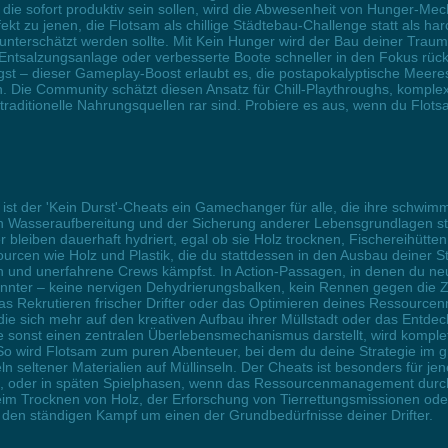
 die sofort produktiv sein sollen, wird die Abwesenheit von Hunger-Me
t zu jenen, die Flotsam als chillige Städtebau-Challenge statt als ha
 unterschätzt werden sollte. Mit Kein Hunger wird der Bau deiner Traum
ntsalzungsanlage oder verbesserte Boote schneller in den Fokus rücken
st – dieser Gameplay-Boost erlaubt es, die postapokalyptische Meer
 Die Community schätzt diesen Ansatz für Chill-Playthroughs, komple
raditionelle Nahrungsquellen rar sind. Probiere es aus, wenn du Flotsa
ist der 'Kein Durst'-Cheats ein Gamechanger für alle, die ihre schwi
 Wasseraufbereitung und der Sicherung anderer Lebensgrundlagen stec
 bleiben dauerhaft hydriert, egal ob sie Holz trocknen, Fischereihütte
ourcen wie Holz und Plastik, die du stattdessen in den Ausbau deiner St
 und unerfahrene Crews kämpfst. In Action-Passagen, in denen du ne
spannter – keine nervigen Dehydrierungsbalken, kein Rennen gegen die
das Rekrutieren frischer Drifter oder das Optimieren deines Ressourc
die sich mehr auf den kreativen Aufbau ihrer Müllstadt oder das Entde
e sonst einen zentralen Überlebensmechanismus darstellt, wird komp
So wird Flotsam zum puren Abenteuer, bei dem du deine Strategie im g
eltener Materialien auf Müllinseln. Der Cheats ist besonders für jene 
, oder in späten Spielphasen, wenn das Ressourcenmanagement durch
im Trocknen von Holz, der Erforschung von Tierrettungsmissionen oder
 den ständigen Kampf um einen der Grundbedürfnisse deiner Drifter.