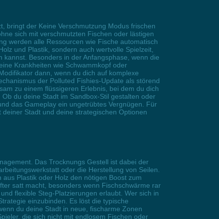
zt, bringt der Keine Verschmutzung Modus frischen
ohne sich mit verschmutzten Fischen oder lästigen
ung werden alle Ressourcen wie Fische automatisch
olz und Plastik, sondern auch wertvolle Spielzeit,
n kannst. Besonders in der Anfangsphase, wenn die
n. Keine Krankheiten wie Schwammkopf oder
r Modifikator dann, wenn du dich auf komplexe
mechanismus der Polluted Fishies-Update als störend
sam zu einem flüssigeren Erlebnis, bei dem du dich
Ob du deine Stadt im Sandbox-Stil gestalten oder
nd und das Gameplay ein ungetrübtes Vergnügen. Für
ät deiner Stadt und deine strategischen Optionen
anagement. Das Trocknungs Gestell ist dabei der
rbeitungswerkstatt oder die Herstellung von Seilen.
 aus Plastik oder Holz den nötigen Boost zum
rifter satt macht, besonders wenn Fischschwärme rar
und flexible Steg-Platzierungen erlaubt. Wer sich in
trategie einzubinden. Es löst die typische
 wenn du deine Stadt in neue, fischarme Zonen
pieler, die sich nicht mit endlosem Fischen oder