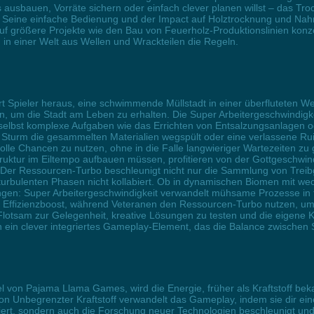
ausbauen, Vorräte sichern oder einfach clever planen willst – das Troc
e. Seine einfache Bedienung und der Impact auf Holztrocknung und Nah
uf größere Projekte wie den Bau von Feuerholz-Produktionslinien konzen
n einer Welt aus Wellen und Wrackteilen die Regeln.
t Spieler heraus, eine schwimmende Müllstadt in einer überfluteten Wel
 um die Stadt am Leben zu erhalten. Die Super Arbeitergeschwindigkei
ss selbst komplexe Aufgaben wie das Errichten von Entsalzungsanlagen 
 Sturm die gesammelten Materialien wegspült oder eine verlassene Ruine
volle Chancen zu nutzen, ohne in die Falle langwieriger Wartezeiten zu
uktur im Eiltempo aufbauen müssen, profitieren von der Gottgeschwin
Der Ressourcen-Turbo beschleunigt nicht nur die Sammlung von Treibgu
 turbulenten Phasen nicht kollabiert. Ob in dynamischen Biomen mit 
n: Super Arbeitergeschwindigkeit verwandelt mühsame Prozesse in flüs
ffizienzboost, während Veteranen den Ressourcen-Turbo nutzen, um ih
Flotsam zur Gelegenheit, kreative Lösungen zu testen und die eigene
ein clever integriertes Gameplay-Element, das die Balance zwischen Surv
l von Pajama Llama Games, wird die Energie, früher als Kraftstoff be
on Unbegrenzter Kraftstoff verwandelt das Gameplay, indem sie dir eine
iert, sondern auch die Forschung neuer Technologien beschleunigt u