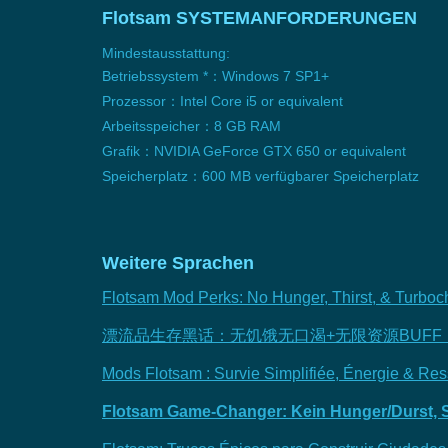
Flotsam SYSTEMANFORDERUNGEN
Mindestausstattung:
Betriebssystem *：Windows 7 SP1+
Prozessor：Intel Core i5 or equivalent
Arbeitsspeicher：8 GB RAM
Grafik：NVIDIA GeForce GTX 650 or equivalent
Speicherplatz：600 MB verfügbarer Speicherplatz
Weitere Sprachen
Flotsam Mod Perks: No Hunger, Thirst, & Turboc
漂流品生存黑话：无饥饿无口渴+无限资源BUF
Mods Flotsam : Survie Simplifiée, Énergie & Ress
Flotsam Game-Changer: Kein Hunger/Durst, S