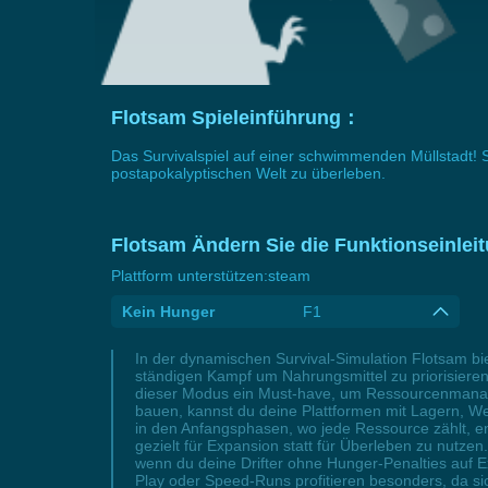
Flotsam Spieleinführung：
Das Survivalspiel auf einer schwimmenden Müllstadt! 
postapokalyptischen Welt zu überleben.
Flotsam Ändern Sie die Funktionseinlei
Plattform unterstützen:
steam
Kein Hunger
F1
In der dynamischen Survival-Simulation Flotsam bi
ständigen Kampf um Nahrungsmittel zu priorisieren.
dieser Modus ein Must-have, um Ressourcenmanageme
bauen, kannst du deine Plattformen mit Lagern, We
in den Anfangsphasen, wo jede Ressource zählt, entf
gezielt für Expansion statt für Überleben zu nutze
wenn du deine Drifter ohne Hunger-Penalties auf Ex
Play oder Speed-Runs profitieren besonders, da si