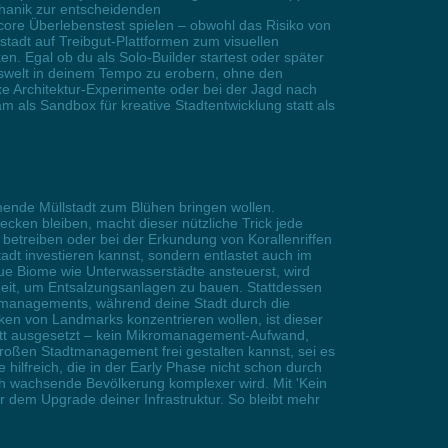
chanik zur entscheidenden
rcore Überlebenstest spielen – obwohl das Risiko von
stadt auf Treibgut-Plattformen zum visuellen
. Egal ob du als Solo-Builder startest oder später
eswelt in deinem Tempo zu erobern, ohne den
xe Architektur-Experimente oder bei der Jagd nach
m als Sandbox für kreative Stadtentwicklung statt als
mmende Müllstadt zum Blühen bringen wollen.
ken bleiben, macht dieser nützliche Trick jede
n betreiben oder bei der Erkundung von Korallenriffen
adt investieren kannst, sondern entlastet auch im
ue Biome wie Unterwasserstädte ansteuerst, wird
 Zeit, um Entsalzungsanlagen zu bauen. Stattdessen
enmanagements, während deine Stadt durch die
cken von Landmarks konzentrieren wollen, ist dieser
lett ausgesetzt – kein Mikromanagement-Aufwand,
roßen Stadtmanagement frei gestalten kannst, sei es
hilfreich, die in der Early Phase nicht schon durch
 wachsende Bevölkerung komplexer wird. Mit 'Kein
 dem Upgrade deiner Infrastruktur. So bleibt mehr