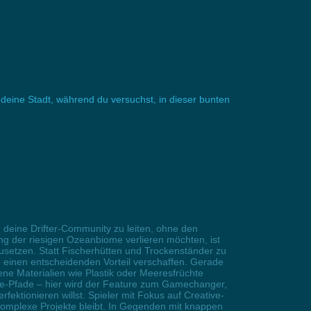
deine Stadt, während du versuchst, in dieser bunten
 deine Drifter-Community zu leiten, ohne den
ung der riesigen Ozeanbiome verlieren möchten, ist
usetzen. Statt Fischerhütten und Trockenständer zu
e einen entscheidenden Vorteil verschaffen. Gerade
tene Materialien wie Plastik oder Meeresfrüchte
ogie-Pfade – hier wird der Feature zum Gamechanger,
ktionieren willst. Spieler mit Fokus auf Creative-
 komplexe Projekte bleibt. In Gegenden mit knappen