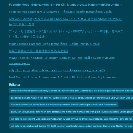
Factorio Mods: Sofortaktion, Ein-Hit-Kill & unbegrenzte Haltbarkeit/Gesundheit
Factorio: Mods Hardcore & Creativos - FácilCraft, Acción Instantánea y Más
팩토리오(Factorio) 자원관리의 마스터가 되자! 느린 진행과 생존 메커니즘으로 완성하
는 메가팩토리 설계
ファクトリオ究極モード5選！高コストレシピ・即時アクション・一撃必殺・無限耐久
性・体力で極める工場設計
Mods Factorio Hardcore: Ação Instantânea, Saúde Infinita & Mais!
異星工廠玩家必看！高效機制打造硬核試煉場
Моды Factorio: Хардкорный крафт, Ваншот, Мгновенный ремонт и другие
эпичные трюки
فكتوريو: حيل ملحمية مع مودات تحدٍ جديد - من وصفات باهظة إلى موارد لا نهائية
Mod Factorio Epiche: Automazione & Crafting Illimitati per Gameplay Avanzato
Etikett:
Erlebe unverwundbaren Gameplay-Genuss in Factorio mit dem Gottmodus, der deine Ingenieur-Mission ohne Ri
Entdecke die Sofortaktion in Factorio: Aktiviere den Cheat-Modus, erlaubt Sofortfertigung von Objekten und v
Faktorio: Entfesselt eure Kreativität mit unbegrenztem Zugriff auf Gegenstände und Ressourcen
EasyCraft verwandelt Factorio in eine strategische Hardcore-Herausforderung mit teuren Rezepten, verlangsa
In Factorio ermöglicht Unbegrenzte Haltbarkeit (Durability-Lock, Ewige Ausrüstung, Verschleißfrei) eine stör
In Factorio revolutioniert die Ein-Hit-Kill Funktion das Spielerlebnis, indem sie Biter, Spitter und Nester mit