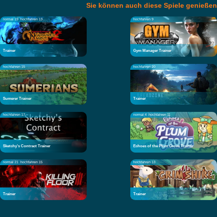
Sie können auch diese Spiele genießen
normal 19
hochfahren 13
hochfahren 9
Trainer
Gym Manager Trainer
hochfahren 15
hochfahren 20
Sumerer Trainer
Trainer
hochfahren 17
normal 4
hochfahren 11
Sketchy's Contract Trainer
Echoes of the Plum Grove Trainer
normal 21
hochfahren 15
hochfahren 13
Trainer
Trainer