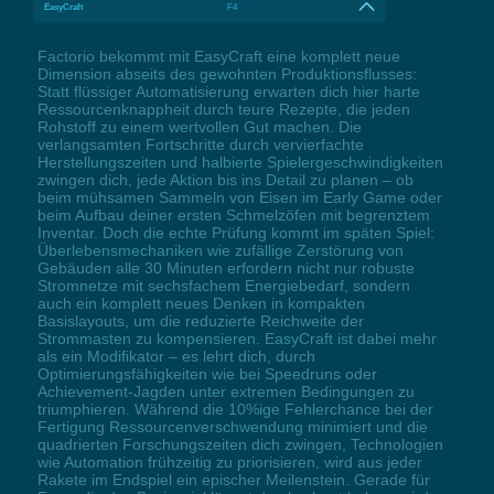
EasyCraft
F4
Factorio bekommt mit EasyCraft eine komplett neue
Dimension abseits des gewohnten Produktionsflusses:
Statt flüssiger Automatisierung erwarten dich hier harte
Ressourcenknappheit durch teure Rezepte, die jeden
Rohstoff zu einem wertvollen Gut machen. Die
verlangsamten Fortschritte durch vervierfachte
Herstellungszeiten und halbierte Spielergeschwindigkeiten
zwingen dich, jede Aktion bis ins Detail zu planen – ob
beim mühsamen Sammeln von Eisen im Early Game oder
beim Aufbau deiner ersten Schmelzöfen mit begrenztem
Inventar. Doch die echte Prüfung kommt im späten Spiel:
Überlebensmechaniken wie zufällige Zerstörung von
Gebäuden alle 30 Minuten erfordern nicht nur robuste
Stromnetze mit sechsfachem Energiebedarf, sondern
auch ein komplett neues Denken in kompakten
Basislayouts, um die reduzierte Reichweite der
Strommasten zu kompensieren. EasyCraft ist dabei mehr
als ein Modifikator – es lehrt dich, durch
Optimierungsfähigkeiten wie bei Speedruns oder
Achievement-Jagden unter extremen Bedingungen zu
triumphieren. Während die 10%ige Fehlerchance bei der
Fertigung Ressourcenverschwendung minimiert und die
quadrierten Forschungszeiten dich zwingen, Technologien
wie Automation frühzeitig zu priorisieren, wird aus jeder
Rakete im Endspiel ein epischer Meilenstein. Gerade für