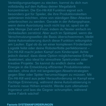
Verteidigungsanlagen zu stecken, kannst du dich nun
vollständig auf den Aufbau deiner Megafabrik
konzentrieren. Die Ein-Hit-Kill Funktion eignet sich
besonders gut für Spieler, die ihre Produktionsketten
optimieren möchten, ohne von ständigen Biter-Attacken
unterbrochen zu werden. Gerade in der Anfangsphase,
wenn deine Ausrüstung noch nicht top ist, spart sie dir
jede Menge Zeit und Frust, indem du Nester einfach im
Vorbeilaufen zerstörst. Aber auch im Spätspiel, wenn die
Verschmutzungswellen die Basis überschwemmen, bleibt
deine Automatisierung durch diese Funktion reibungslos
am Laufen. Egal ob du an einer komplexen Förderband-
Logistik feilst oder deine Roboterflotte perfektionierst –
Ein-Hit-Kill macht jeden Kampf zum Kinderspiel. Achte
jedoch darauf, dass diese Option möglicherweise Erfolge
deaktiviert, also ideal für stressfreie Spielrunden oder
kreative Projekte. So kannst du endlich deine volle
Energie in die Entwicklung effizienter Produktionsratios
stecken, ohne dich mit langwierigen Abwehrstrategien
gegen Biter oder Spitter herumschlagen zu müssen. Mit
Ein-Hit-Kill wird aus jeder Herausforderung im Kampf eine
flüchtige Erinnerung, während deine Automatisierung in
Factorio neue Höhen erreicht. Werde zum ultimativen
Ingenieur und lass die Gegner schrumpfen, während
deine Fabrik wächst!
Factorio SYSTEMANFORDERUNGEN