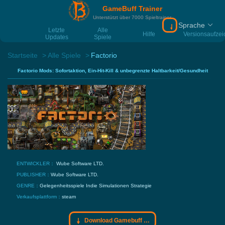
GameBuff Trainer
Unterstützt über 7000 Spieltrainer
Sprache
Download Gamebu
Letzte
Alle
Hilfe
Versionsaufze
Updates
Spiele
Startseite
Alle Spiele
Factorio
Factorio Mods: Sofortaktion, Ein-Hit-Kill & unbegrenzte Haltbarkeit/Gesundheit
ENTWICKLER：
Wube Software LTD.
PUBLISHER：
Wube Software LTD.
GENRE：
Gelegenheitsspiele
Indie
Simulationen
Strategie
Verkaufsplattform：
steam
Download Gamebuff Trainer