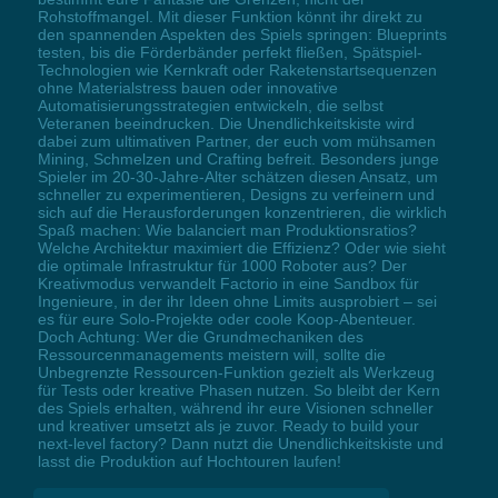
Rohstoffmangel. Mit dieser Funktion könnt ihr direkt zu
den spannenden Aspekten des Spiels springen: Blueprints
testen, bis die Förderbänder perfekt fließen, Spätspiel-
Technologien wie Kernkraft oder Raketenstartsequenzen
ohne Materialstress bauen oder innovative
Automatisierungsstrategien entwickeln, die selbst
Veteranen beeindrucken. Die Unendlichkeitskiste wird
dabei zum ultimativen Partner, der euch vom mühsamen
Mining, Schmelzen und Crafting befreit. Besonders junge
Spieler im 20-30-Jahre-Alter schätzen diesen Ansatz, um
schneller zu experimentieren, Designs zu verfeinern und
sich auf die Herausforderungen konzentrieren, die wirklich
Spaß machen: Wie balanciert man Produktionsratios?
Welche Architektur maximiert die Effizienz? Oder wie sieht
die optimale Infrastruktur für 1000 Roboter aus? Der
Kreativmodus verwandelt Factorio in eine Sandbox für
Ingenieure, in der ihr Ideen ohne Limits ausprobiert – sei
es für eure Solo-Projekte oder coole Koop-Abenteuer.
Doch Achtung: Wer die Grundmechaniken des
Ressourcenmanagements meistern will, sollte die
Unbegrenzte Ressourcen-Funktion gezielt als Werkzeug
für Tests oder kreative Phasen nutzen. So bleibt der Kern
des Spiels erhalten, während ihr eure Visionen schneller
und kreativer umsetzt als je zuvor. Ready to build your
next-level factory? Dann nutzt die Unendlichkeitskiste und
lasst die Produktion auf Hochtouren laufen!