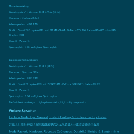
Mindestausstattung:
Betriebssystem *：Windows 10, 8, 7, Vista (64 Bit)
Prozessor：Dual core 3Ghz+
Arbeitsspeicher：4 GB RAM
Grafik：DirectX 10.1 capable GPU with 512 MB VRAM - GeForce GTX 260, Radeon HD 4850 or Intel HD
Graphics 5500
DirectX：Version 11
Speicherplatz：3 GB verfügbarer Speicherplatz
Empfohlene Konfigurationen:
Betriebssystem *：Windows 10, 8, 7 (64 Bit)
Prozessor：Quad core 3Ghz+
Arbeitsspeicher：8 GB RAM
Grafik：DirectX 11 capable GPU with 2 GB VRAM - GeForce GTX 750 Ti, Radeon R7 360
DirectX：Version 11
Speicherplatz：3 GB verfügbarer Speicherplatz
Zusätzliche Anmerkungen：High sprite resolution, High quality compression
Weitere Sprachen
Factorio Mods: Epic Survival, Instant Crafting & Endless Factory Tricks!
异星工厂爆肝神器！超硬核生存挑战+无限资源+一键清怪骚操作合集
Mods Factorio Hardcore: Recettes Coûteuses, Durabilité Illimitée & Santé Infinie