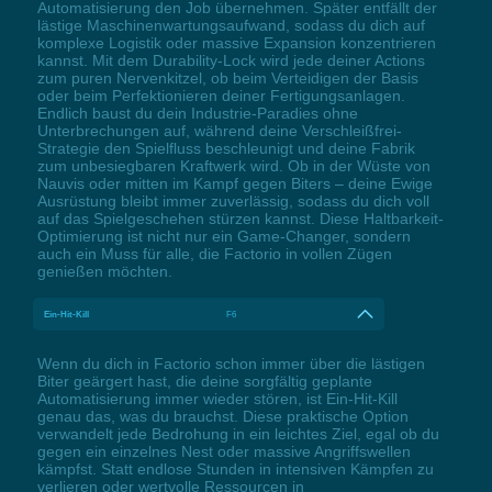
Automatisierung den Job übernehmen. Später entfällt der
lästige Maschinenwartungsaufwand, sodass du dich auf
komplexe Logistik oder massive Expansion konzentrieren
kannst. Mit dem Durability-Lock wird jede deiner Actions
zum puren Nervenkitzel, ob beim Verteidigen der Basis
oder beim Perfektionieren deiner Fertigungsanlagen.
Endlich baust du dein Industrie-Paradies ohne
Unterbrechungen auf, während deine Verschleißfrei-
Strategie den Spielfluss beschleunigt und deine Fabrik
zum unbesiegbaren Kraftwerk wird. Ob in der Wüste von
Nauvis oder mitten im Kampf gegen Biters – deine Ewige
Ausrüstung bleibt immer zuverlässig, sodass du dich voll
auf das Spielgeschehen stürzen kannst. Diese Haltbarkeit-
Optimierung ist nicht nur ein Game-Changer, sondern
auch ein Muss für alle, die Factorio in vollen Zügen
genießen möchten.
Ein-Hit-Kill
F6
Wenn du dich in Factorio schon immer über die lästigen
Biter geärgert hast, die deine sorgfältig geplante
Automatisierung immer wieder stören, ist Ein-Hit-Kill
genau das, was du brauchst. Diese praktische Option
verwandelt jede Bedrohung in ein leichtes Ziel, egal ob du
gegen ein einzelnes Nest oder massive Angriffswellen
kämpfst. Statt endlose Stunden in intensiven Kämpfen zu
verlieren oder wertvolle Ressourcen in