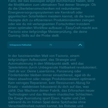
Fans, die das Basisspiel längst durchschaut haben, wird
die Modifikation zum ultimativen Test deiner Strategie: Ob
du die Überlebensmechaniken mit redundanten
Energieversorgungssystemen wie Kernkraft oder
gigantischen Solarfeldern meistern kannst, ob die teuren
Rezepte dich zu effizienteren Produktionsketten zwingen
oder wie du mit verlangsamten Fortschritten trotzdem
einen optimalen Workflow aufbaust – EasyCraft macht aus
Factorio eine tiefgründige Meisterprüfung, die deine
Gaming-Skills auf die Probe stellt.
Unbegrenzte Haltbarkeit
F5
In der faszinierenden Welt von Factorio, einem
tiefgründigen Aufbauspiel, das Strategie und
Automatisierung in den Mittelpunkt stellt, wird das
Spielerlebnis durch Unbegrenzte Haltbarkeit revolutioniert.
Stell dir vor: Deine Lasertürme, Panzerung oder
Förderbänder bleiben immer einsatzbereit, egal ob du
Biters abwehrst oder riesige Produktionsketten optimierst.
Kein nerviges Reparieren, kein Ressourcen-Abzug für
Ersatz – stattdessen fokussierst du dich auf das, was
zählt: Das Wachsen deiner Fabrik, das Erforschen neuer
Technologien und das Meistern chaotischer Schlachten.
Die Ewige Ausrüstung spart Eisen, Kupfer und Zeit,
während du im frühen Spiel deine Spitzhacke ohne
Verschleißfreiheit nutzen kannst, bis Roboter und