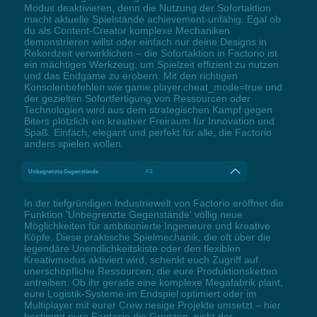
Modus deaktivieren, denn die Nutzung der Sofortaktion
macht aktuelle Spielstände achievement-unfähig. Egal ob
du als Content-Creator komplexe Mechaniken
demonstrieren willst oder einfach nur deine Designs in
Rekordzeit verwirklichen – die Sofortaktion in Factorio ist
ein mächtiges Werkzeug, um Spielzeit effizient zu nutzen
und das Endgame zu erobern. Mit den richtigen
Konsolenbefehlen wie game.player.cheat_mode=true und
der gezielten Sofortfertigung von Ressourcen oder
Technologien wird aus dem strategischen Kampf gegen
Biters plötzlich ein kreativer Freiraum für Innovation und
Spaß. Einfach, elegant und perfekt für alle, die Factorio
anders spielen wollen.
Unbegrenzte Gegenstände
F3
In der tiefgründigen Industriewelt von Factorio eröffnet die
Funktion 'Unbegrenzte Gegenstände' völlig neue
Möglichkeiten für ambitionierte Ingenieure und kreative
Köpfe. Diese praktische Spielmechanik, die oft über die
legendäre Unendlichkeitskiste oder den flexiblen
Kreativmodus aktiviert wird, schenkt euch Zugriff auf
unerschöpfliche Ressourcen, die eure Produktionsketten
antreiben. Ob ihr gerade eine komplexe Megafabrik plant,
eure Logistik-Systeme im Endspiel optimiert oder im
Multiplayer mit eurer Crew riesige Projekte umsetzt – hier
bestimmt eure Fantasie die Grenzen, nicht der