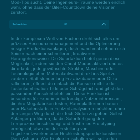
Mod-Tips sucht. Deine Ingenieurs-Träume werden endlich
wahr, ohne dass der Biter-Countdown deine Visionen
zerstört.
Sofortaktion
F2
In der komplexen Welt von Factorio dreht sich alles um
präzises Ressourcenmanagement und die Optimierung
riesiger Produktionsanlagen, doch manchmal sehnen sich
Spieler nach einer schnelleren, kreativeren
Herangehensweise. Die Sofortaktion bietet genau diese
Möglichkeit, indem sie den Cheat-Modus aktiviert und es
dir erlaubt, jede gewünschte Struktur, Maschine oder
Technologie ohne Materialaufwand direkt ins Spiel zu
zaubern. Statt stundenlang Erz abzubauen oder Öl zu
raffinieren, öffnest du einfach die Konsole mithilfe der
Tastenkombination Tilde oder Schrägstrich und gibst den
passenden Konsolenbefehl ein. Diese Funktion ist
besonders für Experimentierfreudige Nutzer interessant,
die ihre Megafabriken testen, Raumplattformen bauen
oder Raketenstarts in Echtzeit analysieren möchten, ohne
den langen Weg durch die Tech-Stufen zu gehen. Selbst
Anfänger profitieren, da die Sofortfertigung den
Lernprozess beschleunigt und frustfreies Prototyping
ermöglicht, etwa bei der Erstellung von
Logistiknetzwerken oder Hochleistungsproduktionslinien.
Doch Achtung: Wer Erfolge freischalten will, sollte den