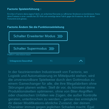
Factorio Spieleinführung：
Errichte in Factorio deine eigene Fabrik, um einfachste Elemente zu raffinierten Strukturen zu kombinieren. Nutze
deine Fantasie in einer unendlichen 2D-Welt und verteidige deine Fabrik gegen die Kreaturen, die dir deinen
Fortschritt nicht gönnen.
Factorio Ändern Sie die Funktionseinleitung
Schalter Erweiterter Modus
Schalter Supermodus
Plattform unterstützen:
steam
Unbegrenzte Gesundheit
F1
In der faszinierenden Industriewelt von Factorio, wo
Logistik und Automatisierung im Mittelpunkt stehen, wird
die unverwundbare Spielweise durch den Gottmodus zu
einem Gamechanger für alle, die ihre Megafabriken ohne
Störungen planen wollen. Stell dir vor, du könntest deine
Produktionsketten optimieren, ohne von Biter-Angriffen
oder chaotischen Unfällen wie Zügen, die außer Kontrolle
geraten, unterbrochen zu werden – genau das ermöglicht
dir dieser Modifikations-ähnliche Zustand, der deinen
Charakter immun gegen jeglichen Schaden macht. Egal