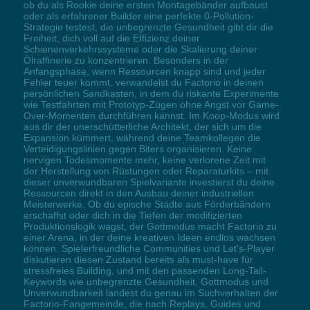
ob du als Rookie deine ersten Montagebänder aufbaust
oder als erfahrener Builder eine perfekte 0-Pollution-
Strategie testest, die unbegrenzte Gesundheit gibt dir die
Freiheit, dich voll auf die Effizienz deiner
Schienenverkehrssysteme oder die Skalierung deiner
Ölraffinerie zu konzentrieren. Besonders in der
Anfangsphase, wenn Ressourcen knapp sind und jeder
Fehler teuer kommt, verwandelst du Factorio in deinen
persönlichen Sandkasten, in dem du riskante Experimente
wie Testfahrten mit Prototyp-Zügen ohne Angst vor Game-
Over-Momenten durchführen kannst. Im Koop-Modus wird
aus dir der unerschütterliche Architekt, der sich um die
Expansion kümmert, während deine Teamkollegen die
Verteidigungslinien gegen Biters organisieren. Keine
nervigen Todesmomente mehr, keine verlorene Zeit mit
der Herstellung von Rüstungen oder Reparaturkits – mit
dieser unverwundbaren Spielvariante investierst du deine
Ressourcen direkt in den Ausbau deiner industriellen
Meisterwerke. Ob du epische Städte aus Förderbändern
erschaffst oder dich in die Tiefen der modifizierten
Produktionslogik wagst, der Gottmodus macht Factorio zu
einer Arena, in der deine kreativen Ideen endlos wachsen
können. Spielerfreundliche Communities und Let's-Player
diskutieren diesen Zustand bereits als must-have für
stressfreies Building, und mit den passenden Long-Tail-
Keywords wie unbegrenzte Gesundheit, Gottmodus und
Unverwundbarkeit landest du genau im Suchverhalten der
Factorio-Fangemeinde, die nach Replays, Guides und