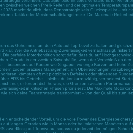
d Strategie verbinden. Das Spiel belohnt tiefes Verständnis für Reifen
n zwischen weichen Pirelli-Reifen und der optimalen Temperaturspanne
2023 macht deutlich, dass Rennstrategie kein Glücksspiel ist – mit
elrenn-Taktik oder Meisterschaftslangstrecke: Die Maximale Reifenbe
on das Geheimnis, um dein Auto auf Top-Level zu halten und gleichze
d klar: Wer die Antriebsstrang-Zuverlässigkeit vernachlässigt, riskier
Die perfekte Motorkondition sorgt dafür, dass du auf Hochgeschwindi
ehen. Gerade in der zweiten Saisonhälfte, wenn der Verschleiß an den
 – besonders auf Kursen wie Singapur, wo enge Kurven und hohe Zuve
rdern zudem präzises Management, um Überraschungen vorzubeugen un
gnorieren, kämpfen oft mit plötzlichen Defekten oder sinkenden Runden
über ERS bis Getriebe – bleibst du konkurrenzfähig, vermeidest Startp
nicht nur, er fordert dich heraus, die Grenzen zwischen Performance 
verlässigkeit in kritischen Phasen priorisierst: Die Maximale Motorkond
 wie sich deine Teamstrategie transformiert – von der Quali bis zum le
in entscheidender Vorteil, um die volle Power des Energiespeichersy
 auf langen Geraden wie in Monza oder bei taktischen Manövern auf t
S zuverlässig auf Topniveau, sodass du jederzeit den nötigen Schub f