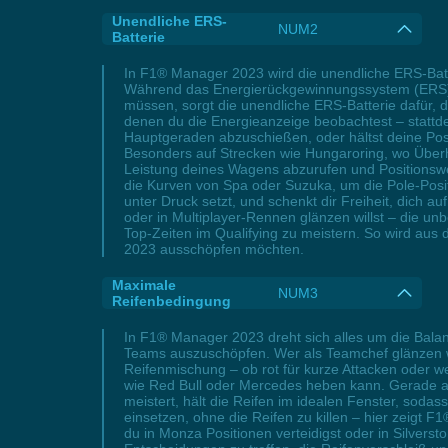
Unendliche ERS-
NUM2
Batterie
In F1® Manager 2023 wird die unendliche ERS-Batt
Während das Energierückgewinnungssystem (ERS) i
müssen, sorgt die unendliche ERS-Batterie dafür, 
denen du die Energieanzeige beobachtest – stattd
Hauptgeraden abzuschießen, oder hältst deine Pos
Besonders auf Strecken wie Hungaroring, wo Über
Leistung deines Wagens abzurufen und Positionswe
die Kurven von Spa oder Suzuka, um die Pole-Posi
unter Druck setzt, und schenkt dir Freiheit, dich
oder in Multiplayer-Rennen glänzen willst – die u
Top-Zeiten im Qualifying zu meistern. So wird aus 
2023 ausschöpfen möchten.
Maximale
NUM3
Reifenbedingung
In F1® Manager 2023 dreht sich alles um die Balan
Teams auszuschöpfen. Wer als Teamchef glänzen wil
Reifenmischung – ob rot für kurze Attacken oder w
wie Red Bull oder Mercedes heben kann. Gerade 
meistert, hält die Reifen im idealen Fenster, soda
einsetzen, ohne die Reifen zu killen – hier zeigt 
du in Monza Positionen verteidigst oder in Silvers