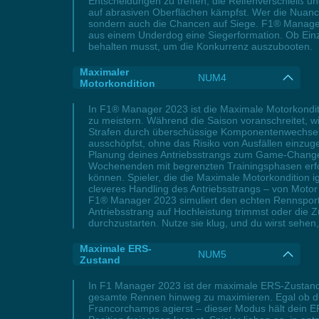
Entscheidungen zu treffen, die Reifenverschleiß un
auf abrasiven Oberflächen kämpfst. Wer die Nuance
sondern auch die Chancen auf Siege. F1® Manager 
aus einem Underdog eine Siegerformation. Ob Einz
behalten musst, um die Konkurrenz auszubooten.
Maximaler
NUM4
Motorkondition
In F1® Manager 2023 ist die Maximale Motorkonditi
zu meistern. Während die Saison voranschreitet, wir
Strafen durch überschüssige Komponentenwechsel. 
ausschöpfst, ohne das Risiko von Ausfällen einzug
Planung deines Antriebsstrangs zum Game-Changer
Wochenenden mit begrenzten Trainingsphasen erfo
können. Spieler, die die Maximale Motorkondition i
cleveres Handling des Antriebsstrangs – von Motor 
F1® Manager 2023 simuliert den echten Rennsport 
Antriebsstrang auf Hochleistung trimmst oder die Zu
durchzustarten. Nutze sie klug, und du wirst sehen,
Maximale ERS-
NUM5
Zustand
In F1 Manager 2023 ist der maximale ERS-Zustand e
gesamte Rennen hinweg zu maximieren. Egal ob du
Francorchamps agierst – dieser Modus hält dein ER