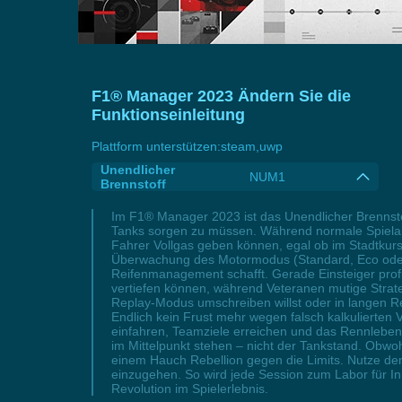
F1® Manager 2023 Ändern Sie die
Funktionseinleitung
Plattform unterstützen:
steam,uwp
Unendlicher
NUM1
Brennstoff
Im F1® Manager 2023 ist das Unendlicher Brennst
Tanks sorgen zu müssen. Während normale Spielab
Fahrer Vollgas geben können, egal ob im Stadtku
Überwachung des Motormodus (Standard, Eco oder A
Reifenmanagement schafft. Gerade Einsteiger profit
vertiefen können, während Veteranen mutige Strat
Replay-Modus umschreiben willst oder in langen Renn
Endlich kein Frust mehr wegen falsch kalkulierten 
einfahren, Teamziele erreichen und das Rennleben 
im Mittelpunkt stehen – nicht der Tankstand. Obwo
einem Hauch Rebellion gegen die Limits. Nutze d
einzugehen. So wird jede Session zum Labor für Innov
Revolution im Spielerlebnis.