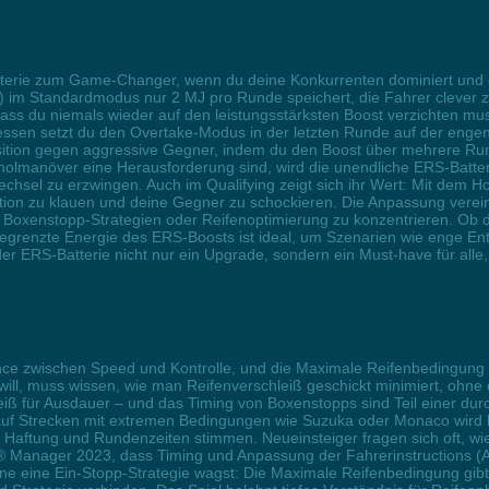
erie zum Game-Changer, wenn du deine Konkurrenten dominiert und glei
m Standardmodus nur 2 MJ pro Runde speichert, die Fahrer clever zw
dass du niemals wieder auf den leistungsstärksten Boost verzichten m
essen setzt du den Overtake-Modus in der letzten Runde auf der enge
ition gegen aggressive Gegner, indem du den Boost über mehrere Rund
holmanöver eine Herausforderung sind, wird die unendliche ERS-Batt
chsel zu erzwingen. Auch im Qualifying zeigt sich ihr Wert: Mit dem 
tion zu klauen und deine Gegner zu schockieren. Die Anpassung verei
 auf Boxenstopp-Strategien oder Reifenoptimierung zu konzentrieren. 
nbegrenzte Energie des ERS-Boosts ist ideal, um Szenarien wie enge E
der ERS-Batterie nicht nur ein Upgrade, sondern ein Must-have für alle
ce zwischen Speed und Kontrolle, und die Maximale Reifenbedingung is
l, muss wissen, wie man Reifenverschleiß geschickt minimiert, ohne d
eiß für Ausdauer – und das Timing von Boxenstopps sind Teil einer du
auf Strecken mit extremen Bedingungen wie Suzuka oder Monaco wird
ss Haftung und Rundenzeiten stimmen. Neueinsteiger fragen sich oft, w
F1® Manager 2023, dass Timing und Anpassung der Fahrerinstructions (An
tone eine Ein-Stopp-Strategie wagst: Die Maximale Reifenbedingung gib