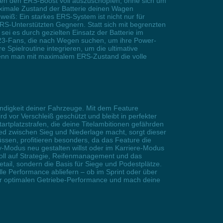
nden den ERS-Boost voll auszuschöpfen, ohne sich um
ximale Zustand der Batterie deinen Wagen
eiß: Ein starkes ERS-System ist nicht nur für
RS-Unterstützten Gegnern. Statt sich mit begrenzten
sei es durch gezielten Einsatz der Batterie im
23-Fans, die nach Wegen suchen, um ihre Power-
e Spielroutine integrieren, um die ultimative
wenn man mit maximalem ERS-Zustand die volle
ndigkeit deiner Fahrzeuge. Mit dem Feature
 vor Verschleiß geschützt und bleibt in perfekter
tplatzstrafen, die deine Titelambitionen gefährden
ed zwischen Sieg und Niederlage macht, sorgt dieser
ssen, profitieren besonders, da das Feature die
y-Modus neu gestalten willst oder im Karriere-Modus
 voll auf Strategie, Reifenmanagement und das
tail, sondern die Basis für Siege und Podestplätze.
lle Performance abliefern – ob im Sprint oder über
der optimalen Getriebe-Performance und mach deine