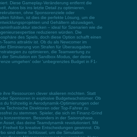
niert. Diese Gameplay-Veränderung entfernt die
t, Autos bis ins letzte Detail zu optimieren,
rekrutieren, ohne Sponsorenziele oder
ten fühlten, ist dies die perfekte Lösung, um die
 Entwicklungsprojekten und Gehältern abzuwägen,
aminfrastruktur stecken – ideal für Szenarien wie die
ngenieursexpertise reduzieren würden. Die
mosphäre des Spiels, doch diese Option schafft einen
-Teams attraktiv ist. Ob du als Newcomer im
der Eliminierung von Strafen für Überausgaben
strategien zu optimieren, die Teamwertung zu
 der Simulation ein Sandbox-Modus, der deine
ergrenze umgehen' oder 'unbegrenztes Budget in F1-
e ihre Ressourcen clever skalieren möchten. Statt
 oder Sponsoren in explosive Budgetwachstümer. Ob
ss du frühzeitig in Aerodynamik-Optimierungen oder
ene Technische Direktoren oder Top-Fahrer zu
ssfrei zu stemmen. Spieler, die sich im Finanz-Grind
 zu konzentrieren. Besonders in der Saisonphase,
 Asset, das deine Teamdynamik revolutioniert. Mit
r Freiheit für kreative Entscheidungen gewinnst. Ob
bo sind deine Schlüssel, um die Simulation