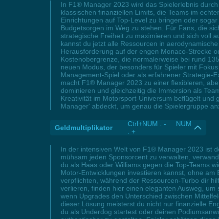
In F1® Manager 2023 wird das Spielerlebnis durch 
klassischen finanziellen Limits, die Teams im echten
Einrichtungen auf Top-Level zu bringen oder sogar
Budgetsorgen im Weg zu stehen. Für Fans, die sich 
strategische Freiheit zu maximieren und sich voll
kannst du jetzt alle Ressourcen in aerodynamische 
Herausforderung auf der engen Monaco-Strecke oder
Kostenobergrenze, die normalerweise bei rund 135 M
neuen Modus, der besonders für Spieler mit Fokus
Management-Spiel oder als erfahrener Strategie-E
macht F1® Manager 2023 zu einer flexibleren, abe
dominieren und gleichzeitig die Immersion als T
Kreativität im Motorsport-Universum beflügelt und 
Manager' abdeckt, um genau die Spielergruppe anzu
Ctrl+NUM . - NUM
Geldmultiplikator
. +
In der intensiven Welt von F1® Manager 2023 ist d
mühsam jeden Sponsorcent zu verwalten, verwande
du als Haas oder Williams gegen die Top-Teams wie
Motor-Entwicklungen investieren kannst, ohne am 
verpflichten, während der Ressourcen-Turbo dir hi
verlieren, finden hier einen eleganten Ausweg, um 
wenn Upgrades den Unterschied zwischen Mittelfel
dieser Lösung meisterst du nicht nur finanzielle E
du als Underdog startest oder deinen Podiumsanwä