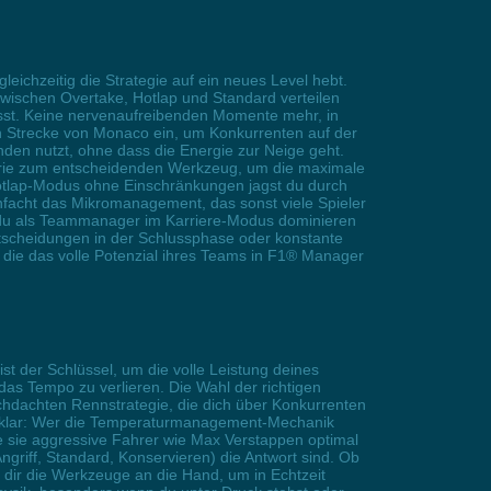
chzeitig die Strategie auf ein neues Level hebt.
ischen Overtake, Hotlap und Standard verteilen
usst. Keine nervenaufreibenden Momente mehr, in
n Strecke von Monaco ein, um Konkurrenten auf der
en nutzt, ohne dass die Energie zur Neige geht.
erie zum entscheidenden Werkzeug, um die maximale
Hotlap-Modus ohne Einschränkungen jagst du durch
nfacht das Mikromanagement, das sonst viele Spieler
Ob du als Teammanager im Karriere-Modus dominieren
ntscheidungen in der Schlussphase oder konstante
, die das volle Potenzial ihres Teams in F1® Manager
t der Schlüssel, um die volle Leistung deines
as Tempo zu verlieren. Die Wahl der richtigen
rchdachten Rennstrategie, die dich über Konkurrenten
 klar: Wer die Temperaturmanagement-Mechanik
ie sie aggressive Fahrer wie Max Verstappen optimal
griff, Standard, Konservieren) die Antwort sind. Ob
t dir die Werkzeuge an die Hand, um in Echtzeit