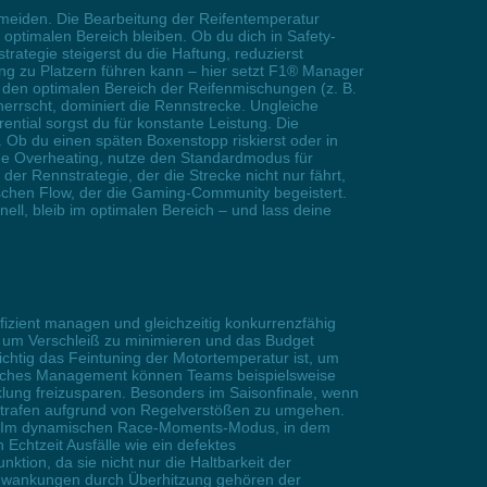
meiden. Die Bearbeitung der Reifentemperatur
 optimalen Bereich bleiben. Ob du dich in Safety-
rategie steigerst du die Haftung, reduzierst
ung zu Platzern führen kann – hier setzt F1® Manager
den optimalen Bereich der Reifenmischungen (z. B.
errscht, dominiert die Rennstrecke. Ungleiche
ntial sorgst du für konstante Leistung. Die
e. Ob du einen späten Boxenstopp riskierst oder in
eide Overheating, nutze den Standardmodus für
er Rennstrategie, der die Strecke nicht nur fährt,
tischen Flow, der die Gaming-Community begeistert.
nell, bleib im optimalen Bereich – und lass deine
fizient managen und gleichzeitig konkurrenzfähig
n, um Verschleiß zu minimieren und das Budget
chtig das Feintuning der Motortemperatur ist, um
rmisches Management können Teams beispielsweise
lung freizusparen. Besonders im Saisonfinale, wenn
m Strafen aufgrund von Regelverstößen zu umgehen.
nen. Im dynamischen Race-Moments-Modus, in dem
Echtzeit Ausfälle wie ein defektes
tion, da sie nicht nur die Haltbarkeit der
chwankungen durch Überhitzung gehören der