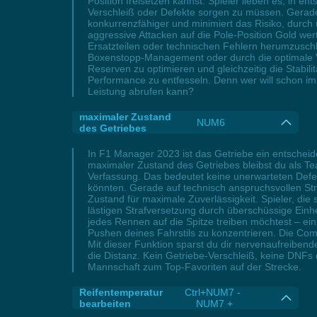
Position freisetzen kannst. Spieler lieben es, i
Verschleiß oder Defekte sorgen zu müssen. Gerad
konkurrenzfähiger und minimiert das Risiko, durch
aggressive Attacken auf die Pole-Position Gold w
Ersatzteilen oder technischen Fehlern herumzuschlag
Boxenstopp-Management oder durch die optimale V
Reserven zu optimieren und gleichzeitig die Stabili
Performance zu entfesseln. Denn wer will schon 
Leistung abrufen kann?
maximaler Zustand
NUM6
des Getriebes
In F1 Manager 2023 ist das Getriebe ein entschei
maximaler Zustand des Getriebes bleibst du als Te
Verfassung. Das bedeutet keine unerwarteten Defek
könnten. Gerade auf technisch anspruchsvollen St
Zustand für maximale Zuverlässigkeit. Spieler, di
lästigen Strafversetzung durch überschüssige Einh
jedes Rennen auf die Spitze treiben möchtest – ein
Pushen deines Fahrstils zu konzentrieren. Die Comm
Mit dieser Funktion sparst du dir nervenaufreibend
die Distanz. Kein Getriebe-Verschleiß, keine DNF
Mannschaft zum Top-Favoriten auf der Strecke.
Reifentemperatur
Ctrl+NUM7 -
bearbeiten
NUM7 +