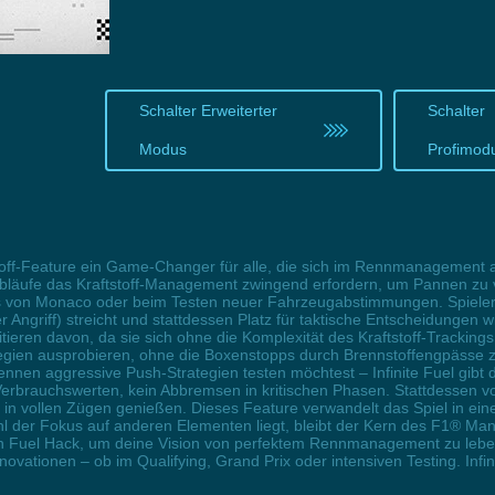
Schalter Erweiterter
Schalter
Modus
Profimod
off-Feature ein Game-Changer für alle, die sich im Rennmanagement
läufe das Kraftstoff-Management zwingend erfordern, um Pannen zu ve
rs von Monaco oder beim Testen neuer Fahrzeugabstimmungen. Spieler
ngriff) streicht und stattdessen Platz für taktische Entscheidungen 
ieren davon, da sie sich ohne die Komplexität des Kraftstoff-Tracking
egien ausprobieren, ohne die Boxenstopps durch Brennstoffengpässe 
en aggressive Push-Strategien testen möchtest – Infinite Fuel gibt dir
Verbrauchswerten, kein Abbremsen in kritischen Phasen. Stattdessen vo
in vollen Zügen genießen. Dieses Feature verwandelt das Spiel in eine
hl der Fokus auf anderen Elementen liegt, bleibt der Kern des F1® Man
en Fuel Hack, um deine Vision von perfektem Rennmanagement zu leb
ationen – ob im Qualifying, Grand Prix oder intensiven Testing. Infinit