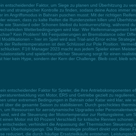
n entscheidender Faktor, um Siege zu planen und Überhitzung zu ver
en und strategischer Kontrolle zu finden, sodass deine Autos immer im
im Angriffsmodus in Bahrain puschen musst: Mit der richtigen Reifenst
ler wissen, dass zu kalte Reifen die Rundenzeiten killen und Überhitz
e wie Standard oder Schonen bleibst du konkurrenzfähig, während du 
t wechselnden Wetterbedingungen wird klar: Wer Reifenmanagement beh
chse? Kein Problem! Mit Feinjustierungen an Bremsbalance oder Differe
Modifikationen – hier im Spiel wird aus Trial-and-Error echte Strategi
ich der Reifentemperaturen ist dein Schlüssel zur Pole Position. Verm
r schlucken. F1® Manager 2023 macht aus jedem Spieler einen Meister d
ulationstiefe und spielerfreundlicher Steuerung sorgt für einen realis
 hier kein Hype, sondern der Kern der Challenge. Bleib cool, bleib sch
in entscheidender Faktor für Spieler, die ihre Antriebskomponenten ef
mperaturentwicklung von Motor, ERS und Getriebe gezielt zu reguliere
en unter extremen Bedingungen in Bahrain oder Katar wird klar, wie wi
eit über die gesamte Saison zu stabilisieren. Durch geschicktes the
en, um Ressourcen für aerodynamische Upgrades oder Personalentwick
pft sind, wird die Steuerung der Motortemperatur zur Rettungsleine, u
bst einen Motor mit 60 Prozent Verschleiß für kritische Rennen scho
 entscheiden, verhindert die Anpassung der Thermischen Steuerung in 
n Überholvorgangs. Die Rennstrategie profitiert direkt von dieser Funk
 reduziert, die durch häufige Ersatzteilkäufe entstehen. Leistungss