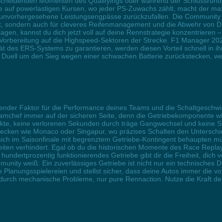
n entscheidenden Momenten des Qualifyings oder während der Schlussru
e auf powerlastigen Kursen, wo jeder PS-Zuwachs zählt, macht der ma
 unvorhergesehene Leistungsengpässe zurückzufallen. Die Community w
ert, sondern auch für cleveres Reifenmanagement und die Abwehr von D
en, kannst du dich jetzt voll auf deine Rennstrategie konzentrieren – 
orbereitung auf die Highspeed-Sektoren der Strecke. F1 Manager 20
tät des ERS-Systems zu garantieren, werden diesen Vorteil schnell in ihr
im Duell um den Sieg wegen einer schwachen Batterie zurückstecken, 
dender Faktor für die Performance deines Teams und die Schaltgeschwi
amchef immer auf der sicheren Seite, denn die Getriebekomponente wird
te, keine verlorenen Sekunden durch träge Gangwechsel und keine Star
recken wie Monaco oder Singapur, wo präzises Schalten den Unterschi
e sich im Saisonfinale mit begrenztem Getriebe-Kontingent behaupten mü
eiten verhindert. Egal ob du die historischen Momente des Race Repla
 hundertprozentig funktionierendes Getriebe gibt dir die Freiheit, dich
unity weiß: Ein zuverlässiges Getriebe ist nicht nur ein technisches De
e Planungsspielereien und stellst sicher, dass deine Autos immer die vo
s durch mechanische Probleme, nur pure Rennaction. Nutze die Kraft 