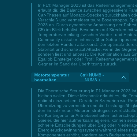
In F1® Manager 2023 ist das Reifenmanagement ei
erlaubt dir, die Balance zwischen aggressivem Fahr
Car-Phasen auf Monaco-Strecken zurückhalten oder 
Verschleiß und vermeidest teure Boxenstopps. Spie
2023 an. Durch dynamische Anpassung der Fahrstil
C5) im Blick behältst. Besonders auf Strecken mi
Temperaturverteilung zwischen Vorder- und Hintera
Community diskutiert intensiv über Setup-Tipps und 
den letzten Runden attackierst: Der optimale Bere
Stabilität und schalte auf Attacke, wenn die Gegne
sondern liest und anpasst. Die Kombination aus Sim
Egal ob Einsteiger oder Profi: Reifenmanagement ist
Gegner im Sand der Überhitzung zurück.
Motortemperatur
Ctrl+NUM8 -
bearbeiten
NUM8 +
Die Thermische Steuerung in F1 Manager 2023 ist e
bleiben wollen. Diese Mechanik erlaubt es, die Te
optimal einzusetzen. Gerade in Szenarien wie Renn
Überhitzung zu vermeiden und die Leistungsfähigk
den Einsatz neuer Motoren strategisch zurückhalt
die Kontingente für Antriebseinheiten fast erschö
Spieler, die hier aufmerksam agieren, können sel
schnelle Entscheidungen über Sieg oder Niederlage
Energierückgewinnungssystem während eines riskante
Komponenten erhöht, sondern auch Budgetengpässe