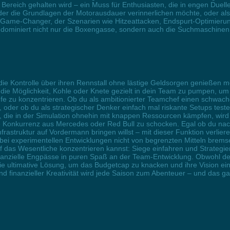
Bereich gehalten wird – ein Muss für Enthusiasten, die in engen Duel
 der die Grundlagen der Motorausdauer verinnerlichen möchte, oder als 
n Game-Changer, der Szenarien wie Hitzeattacken, Endspurt-Optimierun
ominiert nicht nur die Boxengasse, sondern auch die Suchmaschinen, 
ie Kontrolle über ihren Rennstall ohne lästige Geldsorgen genießen mö
ie Möglichkeit, Kohle oder Knete gezielt in dein Team zu pumpen, um di
efe zu konzentrieren. Ob du als ambitionierter Teamchef einen schwach
 oder ob du als strategischer Denker einfach mal riskante Setups teste
ne, die in der Simulation ohnehin mit knappen Ressourcen kämpfen, wir
 Konkurrenz aus Mercedes oder Red Bull zu schocken. Egal ob du nach 
nfrastruktur auf Vordermann bringen willst – mit dieser Funktion verlie
h bei experimentellen Entwicklungen nicht von begrenzten Mitteln brem
 das Wesentliche konzentrieren kannst: Siege einfahren und Strategien
anzielle Engpässe in puren Spaß an der Team-Entwicklung. Obwohl der o
die ultimative Lösung, um das Budgetcap zu knacken und ihre Vision e
nd finanzieller Kreativität wird jede Saison zum Abenteuer – und d