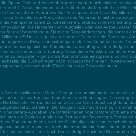
die Option 'Geld und Kostenobergrenze werden nicht sinken' revolutio
 Formel-1-Zirkus einbinden, und eröffnet dir als Teamchef die Möglichkei
 die bestbezahlten Fahrer wie Max Verstappen oder Lewis Hamilton zu 
in der Simulation der Königsklasse des Motorsports bisher zurückgehal
 auf die Rennperformance zu konzentrieren. Statt zwischen Forschung,
Innovationen, die Haltbarkeit von Autoteilen oder den Ausbau deiner Te
 für die Vorbereitung auf jährliche Regeländerungen, die sonst die I
illionen US-Dollar liegt, ist ein zentraler Faktor für die Realismus-At
 auf aggressive Entwicklungsstrategien oder das Aufbauen eines Dream
xperte unterwegs bist, die Kombination aus unbegrenztem Budget und 
r dennoch immersiven Erfahrung. Nutze diese Funktion, um deine Renn
eamchef zu bewahren – ganz ohne Kompromisse einzugehen. So wird aus
gleichzeitig die Suchanfragen nach 'strategische Freiheit', 'Kostenob
sprechen, die nach mehr Flexibilität in der Simulation sucht.
er Geldmultiplikator ein Game-Changer für ambitionierte Teamchefs, di
lst du mit dieser Funktion Einnahmen aus Rennsiegen, Zielverträgen
 Red Bull oder Ferrari bestehen willst, der Cash-Boost sorgt dafür, da
Budgetdeckel zu scheitern. Der Budget-Hack macht es möglich, erfahr
lft, unerwartete Ausgaben wie Unfallschäden oder Motorenprobleme stre
sich statt auf Zahlen auf taktische Setups oder Boxenstopp-Strategien
d und Podium bedeuten, wird der Geldmultiplikator zum entscheidenden
ngpässe, sondern optimierst auch die Immersion im Spiel, indem du meh
rter pushen willst – der Cash-Boost, Budget-Hack und Ressourcen-Tur