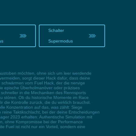
Schalter
us
Supermodus
 austoben möchten, ohne sich um leer werdende
rmeiden, sorgt dieser Hack dafür, dass deine
 schwärmen vom Fuel Hack, der die nervige
wie epische Überholmanöver oder präzises
s schneller in die Mechaniken des Rennsports
zu stören. Ob du historische Momente im Race
 die Kontrolle zurück, die du wirklich brauchst.
lle Konzentration auf das, was zählt: Siege
 reine Taktikschlacht, bei der deine Entscheidungen
ager 2023 erhalten: Authentische Simulation mit
en, ohne Kompromisse bei der Performance
e Fuel ist nicht nur ein Vorteil, sondern eine