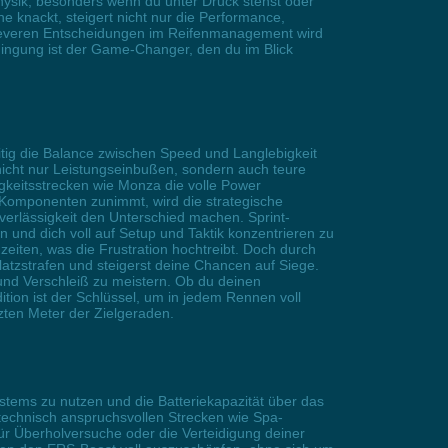
physik, besonders wenn du unter Druck stehst oder
 knackt, steigert nicht nur die Performance,
 cleveren Entscheidungen im Reifenmanagement wird
dingung ist der Game-Changer, den du im Blick
itig die Balance zwischen Speed und Langlebigkeit
t nicht nur Leistungseinbußen, sondern auch teure
gkeitsstrecken wie Monza die volle Power
 Komponenten zunimmt, wird die strategische
rlässigkeit den Unterschied machen. Sprint-
d dich voll auf Setup und Taktik konzentrieren zu
zeiten, was die Frustration hochtreibt. Doch durch
latzstrafen und steigerst deine Chancen auf Siege.
und Verschleiß zu meistern. Ob du deinen
ition ist der Schlüssel, um in jedem Rennen voll
tzten Meter der Zielgeraden.
stems zu nutzen und die Batteriekapazität über das
echnisch anspruchsvollen Strecken wie Spa-
ür Überholversuche oder die Verteidigung deiner