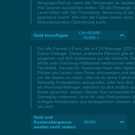
Vergangenheit an, wenn die Temperatur im idealen 
ihre Gegner ausstechen wollen. Ob als Einsteiger,
Level heben will: Die Thermische Steuerung ist ei
spannend macht. Wer hier die Fäden ziehen kann, d
Motortemperatur-Optimierung sucht.
Ctrl+NUM9 -
Geld hinzufügen
NUM9 +
Für alle Formel-1-Fans, die in F1® Manager 2023 d
Game-Changer. Dieses praktische Element gibt dir d
umgehen und dich stattdessen auf die taktische Ti
Motor oder Fahrzeug-Haltbarkeit wettmachen willst,
Flexibilität. Gerade für Teams wie Haas oder Alpi
Piloten wie Leclerc oder Perez abzuwerben und die
um die Saison zu retten, oder ob du deine Fabrik-I
frühzeitig Podestplätze anzugreifen, oder lass dic
als Rennstall-Manager, während du dich endlich auf
Knete sprechen, wissen: Dieses Tool verwandelt fin
Gameplay vorkommt, ist er für viele Enthusiasten 
richtigen Kombination aus strategischem Denken u
als Limit.
Geld und
Kostenobergrenze
NUM0
werden nicht sinken