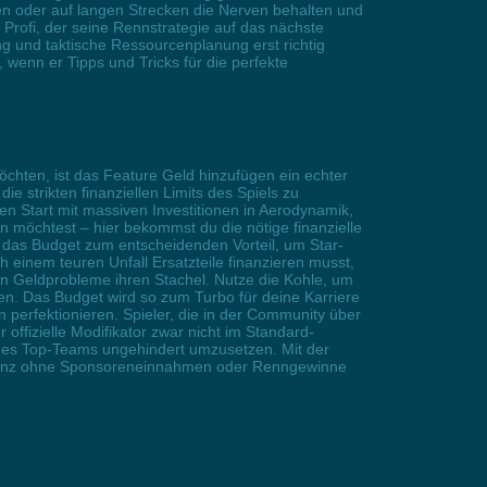
len oder auf langen Strecken die Nerven behalten und
Profi, der seine Rennstrategie auf das nächste
g und taktische Ressourcenplanung erst richtig
wenn er Tipps und Tricks für die perfekte
chten, ist das Feature Geld hinzufügen ein echter
e strikten finanziellen Limits des Spiels zu
en Start mit massiven Investitionen in Aerodynamik,
n möchtest – hier bekommst du die nötige finanzielle
d das Budget zum entscheidenden Vorteil, um Star-
einem teuren Unfall Ersatzteile finanzieren musst,
ren Geldprobleme ihren Stachel. Nutze die Kohle, um
sen. Das Budget wird so zum Turbo für deine Karriere
 perfektionieren. Spieler, die in der Community über
ffizielle Modifikator zwar nicht im Standard-
ines Top-Teams ungehindert umzusetzen. Mit der
as ganz ohne Sponsoreneinnahmen oder Renngewinne