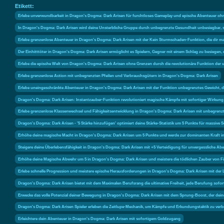
Etikett:
Erlebe unverwundbarkeit in Dragon's Dogma: Dark Arisen für furchtloses Gameplay und epische Abenteuer oh
In Dragon's Dogma: Dark Arisen wird deine Unsterbliche Gruppe durch unbegrenzte Gesundheit unbesiegbar,
Erlebe grenzenlose Abenteuer in Dragon's Dogma: Dark Arisen mit der Kein Sturmschaden-Funktion, die dir max
Der Einhitttöter in Dragon's Dogma: Dark Arisen ermöglicht es Spielern, Gegner mit einem Schlag zu besiegen, 
Erlebe die epische Welt von Dragon's Dogma: Dark Arisen ohne Grenzen durch die revolutionäre Funktion der 
Erlebe grenzenlose Action mit unbegrenzten Pfeilen und Verbrauchsgütern in Dragon's Dogma: Dark Arisen
Erlebe uneingeschränkte Abenteuer in Dragon's Dogma: Dark Arisen mit der Funktion unbegrenztes Gewicht, d
Dragon's Dogma: Dark Arisen: Instantzauber-Funktion revolutioniert magische Kämpfe mit sofortiger Wirkun
Erlebe grenzenlose Klassenwechsel und Fähigkeitsentwicklung in Dragon's Dogma: Dark Arisen mit unbegrenz
Dragon's Dogma: Dark Arisen - '5 Stärke hinzufügen' optimiert deine Stärke-Statistik um 5 Punkte für massiv
Erhöhe deine magische Macht in Dragon's Dogma: Dark Arisen um 5 Punkte und werde zur dominanten Kraft i
Steigere deine Überlebensfähigkeit in Dragon's Dogma: Dark Arisen mit +5 Verteidigung für unvergessliche Abe
Erhöhe deine Magische Abwehr um 5 in Dragon's Dogma: Dark Arisen und meistere die tödlichen Zauber von Fi
Erlebe schnelle Progression und meistere epische Herausforderungen in Dragon's Dogma: Dark Arisen mit der
Dragon's Dogma: Dark Arisen bietet mit dem Maximalen Berufsrang die ultimative Freiheit, jede Berufung sofort
Erwecke das volle Potenzial deiner Bewegung in Dragon's Dogma: Dark Arisen mit dem Sprung-Boost, der deine 
Dragon's Dogma: Dark Arisen Spieler erleben die Zeitlupe-Mechanik, um Kämpfe und Erkundungstaktik zu verb
Erleichtere dein Abenteuer in Dragon's Dogma: Dark Arisen mit sofortigem Goldzugang