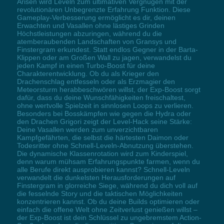
Arisen wird Leveln zum ultimativen Vergnügen mit der
revolutionären Unbegrenzte Erfahrung Funktion. Diese
Gameplay-Verbesserung ermöglicht es dir, deinen
Erwachten und Vasallen ohne lästiges Grinden
Höchstleistungen abzuringen, während du die
atemberaubenden Landschaften von Gransys und
Finstergram erkundest. Statt endlos Gegner in der Barta-
Klippen oder am Großen Wall zu jagen, verwandelst du
jeden Kampf in einen Turbo-Boost für deine
Charakterentwicklung. Ob du als Krieger den
Drachenschlag entfesseln oder als Erzmagier den
Meteorsturm herabbeschwören willst, der Exp-Boost sorgt
dafür, dass du deine Wunschfähigkeiten freischaltest,
ohne wertvolle Spielzeit in sinnlosen Loops zu verlieren.
Besonders bei Bosskämpfen wie gegen die Hydra oder
den Drachen Grigori zeigt der Level-Hack seine Stärke:
Deine Vasallen werden zum unverzichtbaren
Kampfgefährten, die selbst die härtesten Daimon oder
Todesritter ohne Schnell-Leveln-Abnutzung überstehen.
Die dynamische Klassenrotation wird zum Kinderspiel,
denn warum mühsam Erfahrungspunkte farmen, wenn du
alle Berufe direkt ausprobieren kannst? Schnell-Leveln
verwandelt die dunkelsten Herausforderungen auf
Finstergram in glorreiche Siege, während du dich voll auf
die fesselnde Story und die taktischen Möglichkeiten
konzentrieren kannst. Ob du deine Builds optimieren oder
einfach die offene Welt ohne Zeitverlust genießen willst –
der Exp-Boost ist dein Schlüssel zu ungebremstem Action-