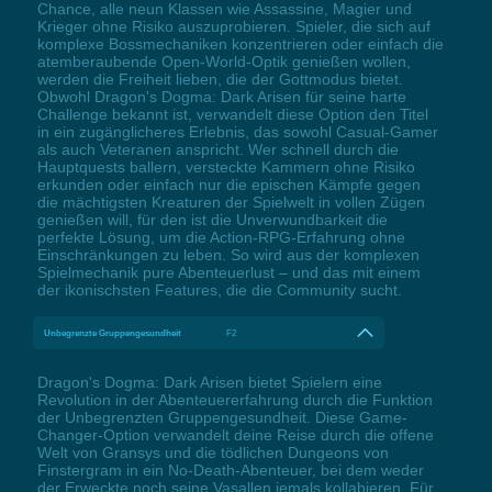
Chance, alle neun Klassen wie Assassine, Magier und
Krieger ohne Risiko auszuprobieren. Spieler, die sich auf
komplexe Bossmechaniken konzentrieren oder einfach die
atemberaubende Open-World-Optik genießen wollen,
werden die Freiheit lieben, die der Gottmodus bietet.
Obwohl Dragon's Dogma: Dark Arisen für seine harte
Challenge bekannt ist, verwandelt diese Option den Titel
in ein zugänglicheres Erlebnis, das sowohl Casual-Gamer
als auch Veteranen anspricht. Wer schnell durch die
Hauptquests ballern, versteckte Kammern ohne Risiko
erkunden oder einfach nur die epischen Kämpfe gegen
die mächtigsten Kreaturen der Spielwelt in vollen Zügen
genießen will, für den ist die Unverwundbarkeit die
perfekte Lösung, um die Action-RPG-Erfahrung ohne
Einschränkungen zu leben. So wird aus der komplexen
Spielmechanik pure Abenteuerlust – und das mit einem
der ikonischsten Features, die die Community sucht.
Unbegrenzte Gruppengesundheit
F2
Dragon's Dogma: Dark Arisen bietet Spielern eine
Revolution in der Abenteuererfahrung durch die Funktion
der Unbegrenzten Gruppengesundheit. Diese Game-
Changer-Option verwandelt deine Reise durch die offene
Welt von Gransys und die tödlichen Dungeons von
Finstergram in ein No-Death-Abenteuer, bei dem weder
der Erweckte noch seine Vasallen jemals kollabieren. Für