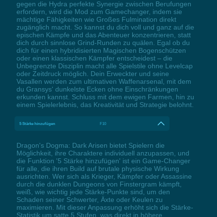
gegen die Hydra perfekte Synergie zwischen Berufungen
erfordern, wird die Mod zum Gamechanger, indem sie
mächtige Fähigkeiten wie Großes Fulmination direkt
zugänglich macht. So kannst du dich voll und ganz auf die
epischen Kämpfe und das Abenteuer konzentrieren, statt
dich durch sinnlose Grind-Runden zu quälen. Egal ob du
dich für einen hybridisierten Magischen Bogenschützen
oder einen klassischen Kämpfer entscheidest – die
Unbegrenzte Disziplin macht alle Spielstile ohne Levelcap
oder Zeitdruck möglich. Dein Erweckter und seine
Vasallen werden zum ultimativen Waffenarsenal, mit dem
du Gransys' dunkelste Ecken ohne Einschränkungen
erkunden kannst. Schluss mit dem ewigen Farmen, hin zu
einem Spielerlebnis, das Kreativität und Strategie belohnt.
5 Stärke hinzufügen
F10
Dragon's Dogma: Dark Arisen bietet Spielern die
Möglichkeit, ihre Charaktere individuell anzupassen, und
die Funktion '5 Stärke hinzufügen' ist ein Game-Changer
für alle, die ihren Build auf brutale physische Wirkung
ausrichten. Wer sich als Krieger, Kämpfer oder Assassine
durch die dunklen Dungeons von Finstergram kämpft,
weiß, wie wichtig jede Stärke-Punkte sind, um den
Schaden seiner Schwerter, Äxte oder Keulen zu
maximieren. Mit dieser Anpassung erhöht sich die Stärke-
Statistik um satte 5 Stufen, was direkt in höhere