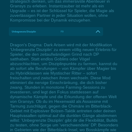
strategisch denken, um das immersivste Abenteuer in
Gransys zu erleben. Instantzauber ist mehr als ein
Upgrade – es ist der Schlüssel für Spieler, die Magie als
zuverlässigen Partner in jeder Situation wollen, ohne
Kompromisse bei der Dynamik einzugehen.
Unbegrenzte Disziplin
F9
Dragon's Dogma: Dark Arisen wird mit der Modifikation
'Unbegrenzte Disziplin' zu einem völlig neuen Erlebnis für
Spieler, die den zeitaufwändigen Grind nach DP
satthaben. Statt endlos Goblins oder Vögel
abzuschlachten, um Disziplinpunkte zu farmen, kannst du
ab sofort alle Berufungen – von Kämpfer über Magier bis
zu Hybridklassen wie Mystischer Ritter – sofort
freischalten und zwischen ihnen wechseln. Diese Mod
eliminiert die nervige Einschränkung, die dich bisher
zwang, Stunden in monotone Farming-Sessions zu
investieren, und legt den Fokus stattdessen auf
dynamische Kämpfe und die Erkundung der offenen Welt
von Gransys. Ob du im Hexenwald als Assassine mit
Tarnung zuschlägst, gegen die Chimäre im Bitterblack-
Gebiet mit Explosiver Bolzen-Taktik antreten oder deinen
Hauptvasallen optimal auf die dunklen Gänge abstimmen
willst: 'Unbegrenzte Disziplin' gibt dir die Flexibilität, Builds
zu testen, ohne Sorge um 'verschwendete' DP. Besonders
in Gebieten wie der Bitterblack-Insel, wo Bosskämpfe wie