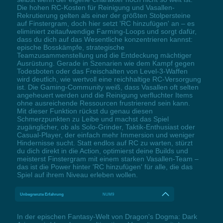
Die hohen RC-Kosten für Reinigung und Vasallen-
Rekrutierung gelten als einer der größten Stolpersteine
auf Finstergram, doch hier setzt 'RC hinzufügen' an – es
eliminiert zeitaufwendige Farming-Loops und sorgt dafür,
dass du dich auf das Wesentliche konzentrieren kannst:
epische Bosskämpfe, strategische
Teamzusammenstellung und die Entdeckung mächtiger
Ausrüstung. Gerade in Szenarien wie dem Kampf gegen
Todesboten oder das Freischalten von Level-3-Waffen
wird deutlich, wie wertvoll eine reichhaltige RC-Versorgung
ist. Die Gaming-Community weiß, dass Vasallen oft selten
angeheuert werden und die Reinigung verfluchter Items
ohne ausreichende Ressourcen frustrierend sein kann.
Mit dieser Funktion rückst du genau diesen
Schmerzpunkten zu Leibe und machst das Spiel
zugänglicher, ob als Solo-Grinder, Taktik-Enthusiast oder
Casual-Player, der einfach mehr Immersion und weniger
Hindernisse sucht. Statt endlos auf RC zu warten, stürzt
du dich direkt in die Action, optimierst deine Builds und
meisterst Finstergram mit einem starken Vasallen-Team –
das ist die Power hinter 'RC hinzufügen' für alle, die das
Spiel auf ihrem Niveau erleben wollen.
Unbegrenzte Erfahrung
NUM9
In der epischen Fantasy-Welt von Dragon's Dogma: Dark