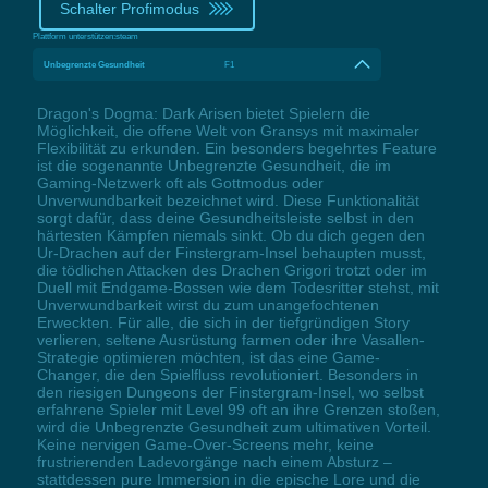
Schalter Profimodus
Plattform unterstützen:
steam
Unbegrenzte Gesundheit
F1
Dragon's Dogma: Dark Arisen bietet Spielern die
Möglichkeit, die offene Welt von Gransys mit maximaler
Flexibilität zu erkunden. Ein besonders begehrtes Feature
ist die sogenannte Unbegrenzte Gesundheit, die im
Gaming-Netzwerk oft als Gottmodus oder
Unverwundbarkeit bezeichnet wird. Diese Funktionalität
sorgt dafür, dass deine Gesundheitsleiste selbst in den
härtesten Kämpfen niemals sinkt. Ob du dich gegen den
Ur-Drachen auf der Finstergram-Insel behaupten musst,
die tödlichen Attacken des Drachen Grigori trotzt oder im
Duell mit Endgame-Bossen wie dem Todesritter stehst, mit
Unverwundbarkeit wirst du zum unangefochtenen
Erweckten. Für alle, die sich in der tiefgründigen Story
verlieren, seltene Ausrüstung farmen oder ihre Vasallen-
Strategie optimieren möchten, ist das eine Game-
Changer, die den Spielfluss revolutioniert. Besonders in
den riesigen Dungeons der Finstergram-Insel, wo selbst
erfahrene Spieler mit Level 99 oft an ihre Grenzen stoßen,
wird die Unbegrenzte Gesundheit zum ultimativen Vorteil.
Keine nervigen Game-Over-Screens mehr, keine
frustrierenden Ladevorgänge nach einem Absturz –
stattdessen pure Immersion in die epische Lore und die