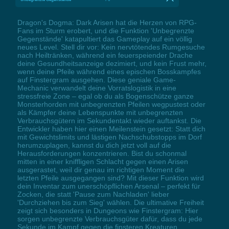
Dragon's Dogma: Dark Arisen hat die Herzen von RPG-
Fans im Sturm erobert, und die Funktion 'Unbegrenzte
Gegenstände' katapultiert das Gameplay auf ein völlig
neues Level. Stell dir vor: Kein nervtötendes Rumgesuche
nach Heiltränken, während ein feuerspeiender Drache
deine Gesundheitsanzeige dezimiert, und kein Frust mehr,
wenn deine Pfeile während eines epischen Bosskampfes
auf Finstergram ausgehen. Diese geniale Game-
Mechanic verwandelt deine Vorratslogistik in eine
stressfreie Zone – egal ob du als Bogenschütze ganze
Monsterhorden mit unbegrenzten Pfeilen wegpustest oder
als Kämpfer deine Lebenspunkte mit unbegrenzten
Verbrauchsgütern im Sekundentakt wieder auftankst. Die
Entwickler haben hier einen Meilenstein gesetzt: Statt dich
mit Gewichtslimits und lästigen Nachschubstopps im Dorf
herumzuplagen, kannst du dich jetzt voll auf die
Herausforderungen konzentrieren. Bist du schonmal
mitten in einer kniffligen Schlacht gegen einen Arisen
ausgerastet, weil dir genau im richtigen Moment die
letzten Pfeile ausgegangen sind? Mit dieser Funktion wird
dein Inventar zum unerschöpflichen Arsenal – perfekt für
Zocken, die statt 'Pause zum Nachladen' lieber
'Durchziehen bis zum Sieg' wählen. Die ultimative Freiheit
zeigt sich besonders in Dungeons wie Finstergram: Hier
sorgen unbegrenzte Verbrauchsgüter dafür, dass du jede
Sekunde im Kampf gegen die finsteren Kreaturen