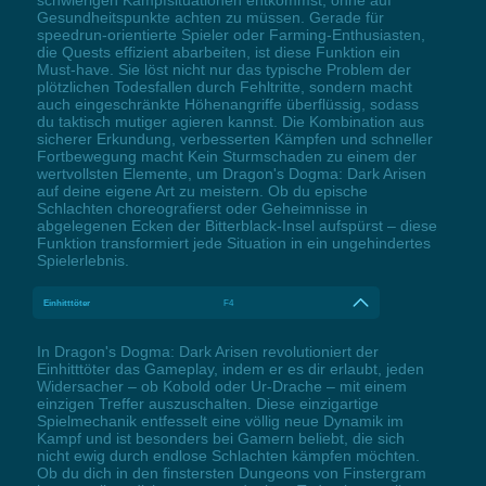
Gesundheitspunkte achten zu müssen. Gerade für
speedrun-orientierte Spieler oder Farming-Enthusiasten,
die Quests effizient abarbeiten, ist diese Funktion ein
Must-have. Sie löst nicht nur das typische Problem der
plötzlichen Todesfallen durch Fehltritte, sondern macht
auch eingeschränkte Höhenangriffe überflüssig, sodass
du taktisch mutiger agieren kannst. Die Kombination aus
sicherer Erkundung, verbesserten Kämpfen und schneller
Fortbewegung macht Kein Sturmschaden zu einem der
wertvollsten Elemente, um Dragon's Dogma: Dark Arisen
auf deine eigene Art zu meistern. Ob du epische
Schlachten choreografierst oder Geheimnisse in
abgelegenen Ecken der Bitterblack-Insel aufspürst – diese
Funktion transformiert jede Situation in ein ungehindertes
Spielerlebnis.
Einhitttöter
F4
In Dragon's Dogma: Dark Arisen revolutioniert der
Einhitttöter das Gameplay, indem er es dir erlaubt, jeden
Widersacher – ob Kobold oder Ur-Drache – mit einem
einzigen Treffer auszuschalten. Diese einzigartige
Spielmechanik entfesselt eine völlig neue Dynamik im
Kampf und ist besonders bei Gamern beliebt, die sich
nicht ewig durch endlose Schlachten kämpfen möchten.
Ob du dich in den finstersten Dungeons von Finstergram