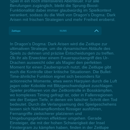
Spiel in ein noch intensiveres Abenteuer. Für alle
Berufungen zugänglich, bleibt die Sprung-Boost-
Funktionalität dabei immer glaubwürdig im Spielkontext
verankert, sodass du die Welt von Dragon's Dogma: Dark
Arisen mit frischen Strategien und mehr Freiheit eroberst.
Zeitlupe
NUM6
In Dragon's Dogma: Dark Arisen wird die Zeitlupe zur
ultimativen Strategie, um die dynamischen Abläufe des
Spiels zu dehnen und präzise Entscheidungen zu treffen.
Ob ihr als Erweckter einem Feuerspuckangriff des Ur-
Drachen ausweicht oder als Magier den perfekten
Moment für einen Zauberspruch nutzt, die Zeitlupe gibt
euch die Kontrolle über kritische Situationen. Die Bullet-
Time-ähnliche Funktion eignet sich besonders für
actionreiche Momente, etwa wenn Harpyien durch die Luft
jagen oder Kobolde mit Blitzgeschwindigkeit zuschlagen.
Spieler profitieren von der Zeitkontrolle in Bosskämpfen,
wo komplexes Timing gefragt ist, oder in Fallenregionen
wie der Ewigen Tiefe, in denen ein falscher Schritt den Tod
bedeutet. Durch die Verlangsamung des Spielgeschehens
lassen sich Nahkampfkombos flüssiger ausführen,
Fernangriffe zielsicherer platzieren und
Umgebungsgefahren effektiver umgehen. Gerade
Einsteiger, die mit der hohen Schwierigkeit der Insel
Finstergram zu kämpfen haben, finden in der Zeitlupe