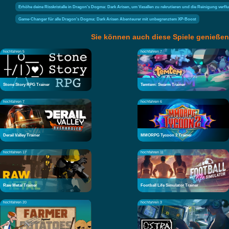
Erhöhe deine Risskristalle in Dragon's Dogma: Dark Arisen, um Vasallen zu rekrutieren und die Reinigung verf
Game-Changer für alle Dragon's Dogma: Dark Arisen Abenteurer mit unbegrenztem XP-Boost
Sie können auch diese Spiele genießen
hochfahren 5
hochfahren 7
Stone Story RPG Trainer
Temtem: Swarm Trainer
hochfahren 7
hochfahren 6
Derail Valley Trainer
MMORPG Tycoon 2 Trainer
hochfahren 17
hochfahren 11
Raw Metal Trainer
Football Life Simulator Trainer
hochfahren 20
hochfahren 3