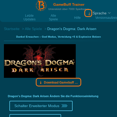
GameBuff Trainer
Unterstützt über 7000 Spieltrainer
Sprache
Download Gamebu
Letzte
Alle
Hilfe
Versionsaufze
Updates
Spiele
Startseite
Alle Spiele
Dragon's Dogma: Dark Arisen
Dunkel Erwachen – God Modus, Verteidung +5 & Explosive Bolzen
Download Gamebuff Trainer
Dragon's Dogma: Dark Arisen Ändern Sie die Funktionseinleitung
Schalter Erweiterter Modus