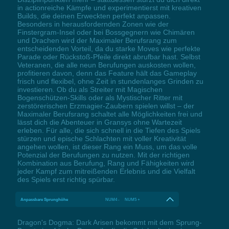
in actionreiche Kämpfe und experimentierst mit kreativen
Builds, die deinen Erweckten perfekt anpassen.
Besonders in herausfordernden Zonen wie der
Finstergram-Insel oder bei Bossgegnern wie Chimären
und Drachen wird der Maximaler Berufsrang zum
entscheidenden Vorteil, da du starke Moves wie perfekte
Parade oder Rückstoß-Pfeile direkt abrufbar hast. Selbst
Veteranen, die alle neun Berufungen auskosten wollen,
profitieren davon, denn das Feature hält das Gameplay
frisch und flexibel, ohne Zeit in stundenlanges Grinden zu
investieren. Ob du als Streiter mit Magischen
Bogenschützen-Skills oder als Mystischer Ritter mit
zerstörerischen Erzmagier-Zaubern spielen willst – der
Maximaler Berufsrang schaltet alle Möglichkeiten frei und
lässt dich die Abenteuer in Gransys ohne Wartezeit
erleben. Für alle, die sich schnell in die Tiefen des Spiels
stürzen und epische Schlachten mit voller Kreativität
angehen wollen, ist dieser Rang ein Muss, um das volle
Potenzial der Berufungen zu nutzen. Mit der richtigen
Kombination aus Berufung, Rang und Fähigkeiten wird
jeder Kampf zum mitreißenden Erlebnis und die Vielfalt
des Spiels erst richtig spürbar.
Anpassbare Sprunghöhe
NUM4 - NUM5 +
Dragon's Dogma: Dark Arisen bekommt mit dem Sprung-