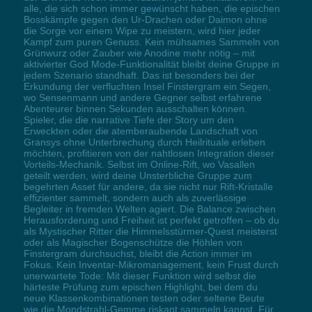
alle, die sich schon immer gewünscht haben, die epischen
Bosskämpfe gegen den Ur-Drachen oder Daimon ohne
die Sorge vor einem Wipe zu meistern, wird hier jeder
Kampf zum puren Genuss. Kein mühsames Sammeln von
Grünwurz oder Zauber wie Anodine mehr nötig – mit
aktivierter God Mode-Funktionalität bleibt deine Gruppe in
jedem Szenario standhaft. Das ist besonders bei der
Erkundung der verfluchten Insel Finstergram ein Segen,
wo Sensenmann und andere Gegner selbst erfahrene
Abenteurer binnen Sekunden ausschalten können.
Spieler, die die narrative Tiefe der Story um den
Erweckten oder die atemberaubende Landschaft von
Gransys ohne Unterbrechung durch Heilrituale erleben
möchten, profitieren von der nahtlosen Integration dieser
Vorteils-Mechanik. Selbst im Online-Rift, wo Vasallen
geteilt werden, wird deine Unsterbliche Gruppe zum
begehrten Asset für andere, da sie nicht nur Rift-Kristalle
effizienter sammelt, sondern auch als zuverlässige
Begleiter in fremden Welten agiert. Die Balance zwischen
Herausforderung und Freiheit ist perfekt getroffen – ob du
als Mystischer Ritter die Himmelsstürmer-Quest meisterst
oder als Magischer Bogenschütze die Höhlen von
Finstergram durchsuchst, bleibt die Action immer im
Fokus. Kein Inventar-Mikromanagement, kein Frust durch
unerwartete Tode: Mit dieser Funktion wird selbst die
härteste Prüfung zum epischen Highlight, bei dem du
neue Klassenkombinationen testen oder seltene Beute
wie die Mondstrahl-Gemme riskant sammeln kannst. Für