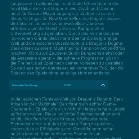
langsamen Levelanstiegs nach Stufe 50 und macht die
Insel Bitterblack, mit Gegnern wie Death und Daimon,
auch für Casual-Player zugänglich. Zudem ist sie ein
Game-Changer für New Game Plus, wo tougher Gegner
den Start mit einem hochentwickelten Charakter
erfordern, um die Geschichte und Kämpfe ohne
Unterbrechung zu genießen. Durch das Vermeiden des
monotonen Grinds bleibt mehr Zeit für die tiefgründige
Welt und die epischen Bosskämpfe, die Dragon's Dogma:
Dark Arisen zu einem Must-Play für Fans von Action-RPGs
machen. Ob du als Zauberer durch Dungeons ziehst oder
als Assassine agierst – die schnelle Progression gibt dir
die Freiheit, das Spiel nach deinen Vorlieben zu gestalten.
So wird aus jedem Abenteuer ein immersiver Trip, der die
Stärken des Spiels ohne unnötige Hürden entfaltet.
Maximaler Berufsrang
NUM3
In der epischen Fantasy-Welt von Dragon's Dogma: Dark
Arisen ist der Maximaler Berufsrang ein echter Game-
Changer für Spieler, die sich nicht mit langwierigem Leveln
aufhalten wollen. Diese mächtige Spielmechanik erlaubt
es dir, jede Berufung wie Krieger, Waldläufer oder
Erzmagier direkt auf den höchsten Rang zu pushen,
sodass du alle Fähigkeiten und Verstärkungen sofort
nutzen kannst. Kein mühsames Sammeln von
Disziplinpunkten mehr – stattdessen stürzt du dich direkt