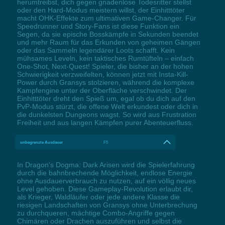
herumtreibst, dich gegen gnadenlose Todesritter stellst
oder den Hard-Modus meistern willst, der Einhitttöter
macht OHK-Effekte zum ultimativen Game-Changer. Für
Speedrunner und Story-Fans ist diese Funktion ein
Segen, da sie epische Bosskämpfe in Sekunden beendet
und mehr Raum für das Erkunden von geheimen Gängen
oder das Sammeln legendärer Loots schafft. Kein
mühsames Leveln, kein taktisches Rumtüfteln – einfach
One-Shot, Next-Quest! Spieler, die bisher an der hohen
Schwierigkeit verzweifelten, können jetzt mit Insta-Kill-
Power durch Gransys stolzieren, während die komplexe
Kampfengine unter der Oberfläche verschwindet. Der
Einhitttöter dreht den Spieß um, egal ob du dich auf den
PvP-Modus stürzt, die offene Welt erkundest oder dich in
die dunkelsten Dungeons wagst. So wird aus Frustration
Freiheit und aus langen Kämpfen purer Abenteuerfluss.
unbegrenzte Ausdauer
F5
In Dragon's Dogma: Dark Arisen wird die Spielerfahrung
durch die bahnbrechende Möglichkeit, endlose Energie
ohne Ausdauerverbrauch zu nutzen, auf ein völlig neues
Level gehoben. Diese Gameplay-Revolution erlaubt dir,
als Krieger, Waldläufer oder jede andere Klasse die
riesigen Landschaften von Gransys ohne Unterbrechung
zu durchqueren, mächtige Combo-Angriffe gegen
Chimären oder Drachen auszuführen und selbst die