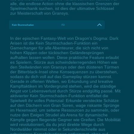
alle, die endlose Action ohne die klassischen Grenzen der
Spielmechanik suchen, ist dies der ultimative Schlüssel
zur Meisterschaft von Gransys.
Kein Sturmschaden
F3
In der epischen Fantasy-Welt von Dragon's Dogma: Dark
Arisen ist die Kein Sturmschaden-Funktion ein
Gamechanger für alle Abenteurer, die sich nicht von
hohen Klippen oder tückischen Geländesprüngen
aufhalten lassen wollen. Diese praktische Feature erlaubt
es Spielern, Stürze aus schwindelerregenden Höhen wie
den Steilwänden von Gransys oder den düsteren Türmen
der Bitterblack-Insel ohne Konsequenzen zu überstehen,
sodass du dich voll auf das Gameplay stürzen kannst.
Gerade in offenen Welten, wo Erkundung und kreative
Kampftaktiken im Vordergrund stehen, wird die ständige
Angst vor Lebensverlust durch Stürze endgültig passé. Mit
aktivierter Kein Sturmschaden-Funktion entfaltet die
Spielwelt ihr volles Potenzial: Erkunde versteckte Schätze
auf den Dächern von Gran Soren, wage riskante Sprünge
im Hexenwald, um seltene Ressourcen zu sammeln, oder
nutze den Ewigen Strudel als Arena für dynamische
Kämpfe gegen fliegende Gegner wie Greifen. Die Mobilität
wird revolutioniert, da du jetzt direkte Wege durch
Nordwälder nimmst oder in Sekundenschnelle aus
schwierigen Kampfsituationen entkommst, ohne auf