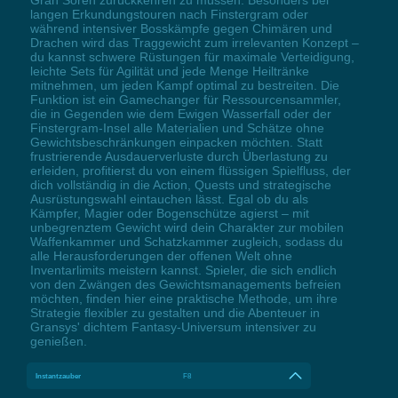
langen Erkundungstouren nach Finstergram oder
während intensiver Bosskämpfe gegen Chimären und
Drachen wird das Traggewicht zum irrelevanten Konzept –
du kannst schwere Rüstungen für maximale Verteidigung,
leichte Sets für Agilität und jede Menge Heiltränke
mitnehmen, um jeden Kampf optimal zu bestreiten. Die
Funktion ist ein Gamechanger für Ressourcensammler,
die in Gegenden wie dem Ewigen Wasserfall oder der
Finstergram-Insel alle Materialien und Schätze ohne
Gewichtsbeschränkungen einpacken möchten. Statt
frustrierende Ausdauerverluste durch Überlastung zu
erleiden, profitierst du von einem flüssigen Spielfluss, der
dich vollständig in die Action, Quests und strategische
Ausrüstungswahl eintauchen lässt. Egal ob du als
Kämpfer, Magier oder Bogenschütze agierst – mit
unbegrenztem Gewicht wird dein Charakter zur mobilen
Waffenkammer und Schatzkammer zugleich, sodass du
alle Herausforderungen der offenen Welt ohne
Inventarlimits meistern kannst. Spieler, die sich endlich
von den Zwängen des Gewichtsmanagements befreien
möchten, finden hier eine praktische Methode, um ihre
Strategie flexibler zu gestalten und die Abenteuer in
Gransys' dichtem Fantasy-Universum intensiver zu
genießen.
Instantzauber
F8