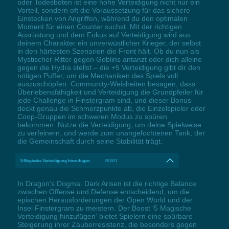
oder Todesboten ist eine hohe Verteidigung nicht nur ein
Vorteil, sondern oft die Voraussetzung für das sichere
Einstecken von Angriffen, während du den optimalen
Moment für einen Counter suchst. Mit der richtigen
Ausrüstung und dem Fokus auf Verteidigung wird aus
deinem Charakter ein unverwüstlicher Krieger, der selbst
in den härtesten Szenarien die Front hält. Ob du nun als
Mystischer Ritter gegen Goblins antanzt oder dich alleine
gegen die Hydra stellst – die +5 Verteidigung gibt dir den
nötigen Puffer, um die Mechaniken des Spiels voll
auszuschöpfen. Community-Weisheiten besagen, dass
Überlebensfähigkeit und Verteidigung die Grundpfeiler für
jede Challenge in Finstergram sind, und dieser Bonus
deckt genau die Schmerzpunkte ab, die Einzelspieler oder
Coop-Gruppen im schweren Modus zu spüren
bekommen. Nutze die Verteidigung, um deine Spielweise
zu verfeinern, und werde zum unangefochtenen Tank, der
die Gemeinschaft durch seine Stabilität trägt.
5 Magische Verteidigung hinzufügen
NUM1
In Dragon's Dogma: Dark Arisen ist die richtige Balance
zwischen Offense und Defense entscheidend, um die
epischen Herausforderungen der Open World und der
Insel Finstergram zu meistern. Der Boost '5 Magische
Verteidigung hinzufügen' bietet Spielern eine spürbare
Steigerung ihrer Zauberresistenz, die besonders gegen