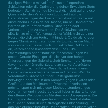
flüssigen Erlebnis mit vollem Fokus auf legendäre
Schlachten oder die Optimierung deiner Erweckten-Stats
bedeuten. Stell dir vor, du könntest dich statt auf endlose
Quests oder den Verkauf von Loot direkt auf die
Herausforderungen der Finstergram-Insel stürzen – mit
ausreichend Gold in deiner Tasche, um bei Händlern wie
Barroch die teuersten Waffen, Rüstungen oder
Verbesserungen zu erwerben. Die Spielwirtschaft wird
plötzlich zu einem Werkzeug deiner Wahl, nicht zu einer
Fessel, die dich am Fortschritt hindert. Ob du als Krieger
gegen Chimären antreten oder als Erzmagier die Macht
von Zaubern entfesseln willst: Zusätzliches Gold erlaubt
dir, verschiedene Klassenwechsel und Build-
Optimierungen ohne finanzielle Einschränkungen zu
testen. Gerade Einsteiger, die sich vor den hohen
Anforderungen der Spielwirtschaft fürchten, profitieren
davon, da sie frühzeitig Zugang zu starker Ausrüstung
erhalten und sich auf das Wesentliche konzentrieren
können – die epischen Abenteuer in Gransys. Wer die
Verdammten Drachen auf der Finstergram-Insel
bezwingen oder sich in den Kämpfen gegen Hydras oder
Greifen auf das Maximum an Präparation verlassen
möchte, spart sich mit dieser Methode stundenlanges
Gold farmen und investiert die Zeit lieber in das Erkunden
der offenen Welt oder das Meistern von Bossgegnern. Die
Rettung vor dem nervigen Ressourcen-Grind ist dabei
kein Cheat, sondern eine strategische Entscheidung, um
das Spielerlebnis individuell zu gestalten. Mit einem vollen