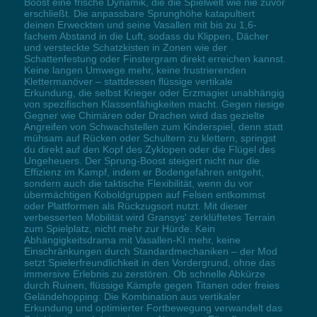
Boost eine frische Dynamik, die die Spielwelt wie nie zuvor
erschließt. Die anpassbare Sprunghöhe katapultiert
deinen Erweckten und seine Vasallen mit bis zu 1,6-
fachem Abstand in die Luft, sodass du Klippen, Dächer
und versteckte Schatzkisten in Zonen wie der
Schattenfestung oder Finstergram direkt erreichen kannst.
Keine langen Umwege mehr, keine frustrierenden
Klettermanöver – stattdessen flüssige vertikale
Erkundung, die selbst Krieger oder Erzmagier unabhängig
von spezifischen Klassenfähigkeiten macht. Gegen riesige
Gegner wie Chimären oder Drachen wird das gezielte
Angreifen von Schwachstellen zum Kinderspiel, denn statt
mühsam auf Rücken oder Schultern zu klettern, springst
du direkt auf den Kopf des Zyklopen oder die Flügel des
Ungeheuers. Der Sprung-Boost steigert nicht nur die
Effizienz im Kampf, indem er Bodengefahren entgeht,
sondern auch die taktische Flexibilität, wenn du vor
übermächtigen Koboldgruppen auf Felsen entkommst
oder Plattformen als Rückzugsort nutzt. Mit dieser
verbesserten Mobilität wird Gransys' zerklüftetes Terrain
zum Spielplatz, nicht mehr zur Hürde. Kein
Abhängigkeitsdrama mit Vasallen-KI mehr, keine
Einschränkungen durch Standardmechaniken – der Mod
setzt Spielerfreundlichkeit in den Vordergrund, ohne das
immersive Erlebnis zu zerstören. Ob schnelle Abkürze
durch Ruinen, flüssige Kämpfe gegen Titanen oder freies
Geländehopping: Die Kombination aus vertikaler
Erkundung und optimierter Fortbewegung verwandelt das