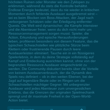
höchsten Ruinen oder Monster wie den Zyklopen zu
erklimmen, während du stets die Kontrolle behältst.
Endlose Energie bedeutet, dass du nie wieder in kritischen
Momenten durch fehlende Ausdauer ausgebremst wirst –
sei es beim Blocken von Boss-Attacken, der Jagd nach
verborgenen Schätzen oder der Erledigung entfernter
Quests. Die Welt wird dynamischer, die Kämpfe intensiver
und die Abenteuer freier, wenn du dich nicht mehr um
Ressourcenmanagement sorgen musst. Spieler, die
Action, Erkundung und epische Herausforderungen
lieben, profitieren besonders von diesem Feature, das die
typischen Schwachstellen wie plötzliche Stürze beim
Klettern oder frustrierende Pausen durch leere
Ausdauerleisten eliminiert. Tauche ein in ein flüssigeres
Spielerlebnis, in dem du deine Strategie vollständig auf
Kampf und Entdeckung ausrichten kannst, ohne von der
begrenzten Ressource Ausdauer eingeschränkt zu
werden. Die Community diskutiert bereits über die Vorteile
von keinem Ausdauerverbrauch, der die Dynamik des
Spiels neu definiert – ob in den weiten Ebenen, bei der
Jagd auf legendäre Beute oder im Ringen um die
Schwachstellen mächtiger Gegner. Mit unbegrenzter
Ausdauer wird jedes Abenteuer zum unvergesslichen
Erlebnis, das die Grenzen der originalen Spielmechanik
sprengt und dir maximale Freiheit in der Open-World-
Action bietet.
Unbegrenzte Gegenstände
F6