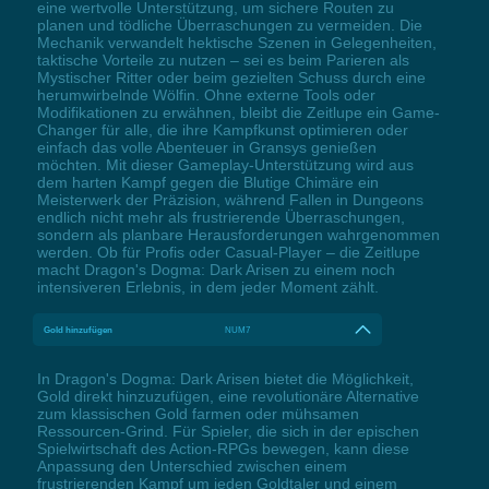
eine wertvolle Unterstützung, um sichere Routen zu
planen und tödliche Überraschungen zu vermeiden. Die
Mechanik verwandelt hektische Szenen in Gelegenheiten,
taktische Vorteile zu nutzen – sei es beim Parieren als
Mystischer Ritter oder beim gezielten Schuss durch eine
herumwirbelnde Wölfin. Ohne externe Tools oder
Modifikationen zu erwähnen, bleibt die Zeitlupe ein Game-
Changer für alle, die ihre Kampfkunst optimieren oder
einfach das volle Abenteuer in Gransys genießen
möchten. Mit dieser Gameplay-Unterstützung wird aus
dem harten Kampf gegen die Blutige Chimäre ein
Meisterwerk der Präzision, während Fallen in Dungeons
endlich nicht mehr als frustrierende Überraschungen,
sondern als planbare Herausforderungen wahrgenommen
werden. Ob für Profis oder Casual-Player – die Zeitlupe
macht Dragon's Dogma: Dark Arisen zu einem noch
intensiveren Erlebnis, in dem jeder Moment zählt.
Gold hinzufügen
NUM7
In Dragon's Dogma: Dark Arisen bietet die Möglichkeit,
Gold direkt hinzuzufügen, eine revolutionäre Alternative
zum klassischen Gold farmen oder mühsamen
Ressourcen-Grind. Für Spieler, die sich in der epischen
Spielwirtschaft des Action-RPGs bewegen, kann diese
Anpassung den Unterschied zwischen einem
frustrierenden Kampf um jeden Goldtaler und einem