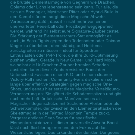
die brutale Elementarmagie von Gegnern wie Drachen,
Golems oder Lichs lebensrettend sein kann. Für alle, die
sich als Erzmagier, Mystischer Ritter oder Hybrid-Build in
den Kampf stürzen, sorgt diese Magische Abwehr-
Verbesserung dafür, dass ihr nicht mehr von einem
unerwarteten Feuerball oder Frostkegel weggepwned
werdet, während ihr selbst eure Signature-Zauber castet.
Die Stärkung der Elementarschutz-Stat ermöglicht es
euch, in Boss-Fights gegen den Todesboten oder Daimon
länger zu überleben, ohne ständig auf Heilitems
zurückgreifen zu müssen – ideal für Speedrun-
Enthusiasten oder PvP-Trolle, die ihre Build-Optimierung
pushen wollen. Gerade in New Game+ und Hard Mode,
wo selbst die Ur-Drachen-Zauber brutalen Schaden
austeilen, kann dieser Zauberresistenz-Boost den
Unterschied zwischen einem K.O. und einem cleanen
Victory-Roll machen. Community-Fans diskutieren schon
lange über effektive Strategien gegen magische One-
Shots, und genau hier setzt diese Magische Verteidigung-
Verbesserung an: Sie glättet die Schadensspitzen und gibt
euch mehr Luft für taktische Manöver, sei es als
Magischer Bogenschütze mit Suchenden Pfeilen oder als
Schwertkämpfer, der zwischen den Elementarattacken der
Skelettmagier in der Tainted Mountain Temple zuckt.
Vergesst endlose Gear-Swaps für spezifische
Elementarresistenzen – dieser universelle Abwehr-Boost
lässt euch flexibler agieren und den Fokus auf das
Wesentliche legen: Das Erkunden der dunklen Dungeons,