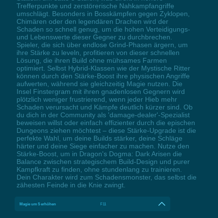
Trefferpunkte und zerstörerische Nahkampfangriffe
umschlägt. Besonders in Bosskämpfen gegen Zyklopen,
Chimären oder den legendären Drachen wird der
Schaden so schnell genug, um die hohen Verteidigungs-
und Lebenswerte dieser Gegner zu durchbrechen.
Spieler, die sich über endlose Grind-Phasen ärgern, um
ihre Stärke zu leveln, profitieren von dieser schnellen
Lösung, die ihren Build ohne mühsames Farmen
optimiert. Selbst Hybrid-Klassen wie der Mystische Ritter
können durch den Stärke-Boost ihre physischen Angriffe
aufwerten, während sie gleichzeitig Magie nutzen. Die
Insel Finstergram mit ihren gnadenlosen Gegnern wird
plötzlich weniger frustrierend, wenn jeder Hieb mehr
Schaden verursacht und Kämpfe deutlich kürzer sind. Ob
du dich in der Community als 'damage-dealer'-Spezialist
beweisen willst oder einfach effizienter durch die epischen
Dungeons ziehen möchtest – diese Stärke-Upgrade ist die
perfekte Wahl, um deine Builds stärker, deine Schläge
härter und deine Siege einfacher zu machen. Nutze den
Stärke-Boost, um in Dragon's Dogma: Dark Arisen die
Balance zwischen strategischem Build-Design und purer
Kampfkraft zu finden, ohne stundenlang zu trainieren.
Dein Charakter wird zum Schadensmonster, das selbst die
zähesten Feinde in die Knie zwingt.
Magie um 5 erhöhen
F11