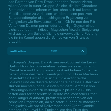
das Farmen von Rare-Drops oder das Domestizieren
wilder Arisen in eurer Gruppe. Spieler, die ihre Charakter-
Stats effizient optimieren wollen, ohne sich auf komplexe
Modifikationen zu verlassen, werden diesen passiven
Schadensdämpfer als unschlagbare Ergänzung zu
Fähigkeiten wie Bewusstsein feiern. Ob ihr nun den Rift-
Vortex von Daimon pariert oder den High Geyser eines
Lichs überlebt – mit dieser Magischen Abwehr-Steigerung
wird aus eurem Build endlich die unverwüstliche Festung,
die ihr im Kampf gegen die Schrecken von Gransys
braucht.
Level hinzufügen
NUM2
In Dragon's Dogma: Dark Arisen revolutioniert die Level-
Up-Funktion das Spielerlebnis, indem sie es ermöglicht,
Charaktere und Hauptpawns direkt auf höhere Stufen zu
heben, ohne den zeitaufwendigen Grind. Diese Mechanik
ist perfekt für Gamer, die sich auf die actionreiche
Spielwelt und die düstere Atmosphäre der Insel Bitterblack
stürzen möchten, ohne Stunden mit dem Sammeln von
Erfahrungspunkten zu verbringen. Spieler, die Builds
testen oder fortgeschrittene Berufe wie Mystischer Ritter
oder Ranger erkunden, profitieren besonders von der
schnellen Progression, da sie sofort Zugang zu mächtigen
Fähigkeiten wie Arc of Deliverance oder Great Gamble
erhalten. Die Level-Up-Funktion löst den Frust des