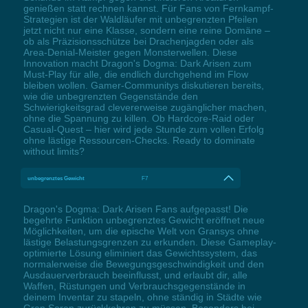
genießen statt rechnen kannst. Für Fans von Fernkampf-
Strategien ist der Waldläufer mit unbegrenzten Pfeilen
jetzt nicht nur eine Klasse, sondern eine reine Domäne –
ob als Präzisionsschütze bei Drachenjagden oder als
Area-Denial-Meister gegen Monsterwellen. Diese
Innovation macht Dragon's Dogma: Dark Arisen zum
Must-Play für alle, die endlich durchgehend im Flow
bleiben wollen. Gamer-Communitys diskutieren bereits,
wie die unbegrenzten Gegenstände den
Schwierigkeitsgrad clevererweise zugänglicher machen,
ohne die Spannung zu killen. Ob Hardcore-Raid oder
Casual-Quest – hier wird jede Stunde zum vollen Erfolg
ohne lästige Ressourcen-Checks. Ready to dominate
without limits?
unbegrenztes Gewicht
F7
Dragon's Dogma: Dark Arisen Fans aufgepasst! Die
begehrte Funktion unbegrenztes Gewicht eröffnet neue
Möglichkeiten, um die epische Welt von Gransys ohne
lästige Belastungsgrenzen zu erkunden. Diese Gameplay-
optimierte Lösung eliminiert das Gewichtssystem, das
normalerweise die Bewegungsgeschwindigkeit und den
Ausdauerverbrauch beeinflusst, und erlaubt dir, alle
Waffen, Rüstungen und Verbrauchsgegenstände in
deinem Inventar zu stapeln, ohne ständig in Städte wie
Gran Soren zurückkehren zu müssen. Besonders bei