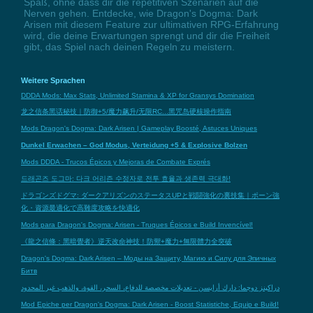
Spaß, ohne dass dir die repetitiven Szenarien auf die
Nerven gehen. Entdecke, wie Dragon's Dogma: Dark
Arisen mit diesem Feature zur ultimativen RPG-Erfahrung
wird, die deine Erwartungen sprengt und dir die Freiheit
gibt, das Spiel nach deinen Regeln zu meistern.
Weitere Sprachen
DDDA Mods: Max Stats, Unlimited Stamina & XP for Gransys Domination
龙之信条黑话秘技｜防御+5/魔力飙升/无限RC...黑咒岛硬核操作指南
Mods Dragon's Dogma: Dark Arisen | Gameplay Boosté, Astuces Uniques
Dunkel Erwachen – God Modus, Verteidung +5 & Explosive Bolzen
Mods DDDA - Trucos Épicos y Mejoras de Combate Exprés
드래곤즈 도그마: 다크 어리즌 수정자로 전투 효율과 생존력 극대화!
ドラゴンズドグマ: ダークアリズンのステータスUPと戦闘強化の裏技集｜ポーン強
化・資源最適化で高難度攻略を快適化
Mods para Dragon's Dogma: Arisen - Truques Épicos e Build Invencível!
《龍之信條：黑暗覺者》逆天改命神技！防禦+魔力+無限體力全突破
Dragon's Dogma: Dark Arisen – Моды на Защиту, Магию и Силу для Эпичных
Битв
دراكينز دوجما: دارك أرايسن - تعديلات مخصصة للدفاع، السحر، القوة، والذهب غير المحدود
Mod Epiche per Dragon's Dogma: Dark Arisen - Boost Statistiche, Equip e Build!