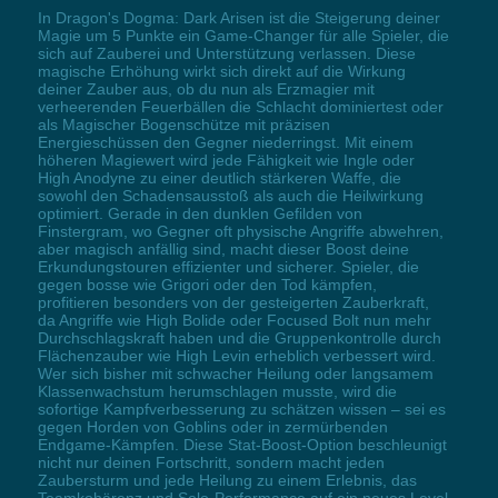
In Dragon's Dogma: Dark Arisen ist die Steigerung deiner
Magie um 5 Punkte ein Game-Changer für alle Spieler, die
sich auf Zauberei und Unterstützung verlassen. Diese
magische Erhöhung wirkt sich direkt auf die Wirkung
deiner Zauber aus, ob du nun als Erzmagier mit
verheerenden Feuerbällen die Schlacht dominiertest oder
als Magischer Bogenschütze mit präzisen
Energieschüssen den Gegner niederringst. Mit einem
höheren Magiewert wird jede Fähigkeit wie Ingle oder
High Anodyne zu einer deutlich stärkeren Waffe, die
sowohl den Schadensausstoß als auch die Heilwirkung
optimiert. Gerade in den dunklen Gefilden von
Finstergram, wo Gegner oft physische Angriffe abwehren,
aber magisch anfällig sind, macht dieser Boost deine
Erkundungstouren effizienter und sicherer. Spieler, die
gegen bosse wie Grigori oder den Tod kämpfen,
profitieren besonders von der gesteigerten Zauberkraft,
da Angriffe wie High Bolide oder Focused Bolt nun mehr
Durchschlagskraft haben und die Gruppenkontrolle durch
Flächenzauber wie High Levin erheblich verbessert wird.
Wer sich bisher mit schwacher Heilung oder langsamem
Klassenwachstum herumschlagen musste, wird die
sofortige Kampfverbesserung zu schätzen wissen – sei es
gegen Horden von Goblins oder in zermürbenden
Endgame-Kämpfen. Diese Stat-Boost-Option beschleunigt
nicht nur deinen Fortschritt, sondern macht jeden
Zaubersturm und jede Heilung zu einem Erlebnis, das
Teamkohärenz und Solo-Performance auf ein neues Level