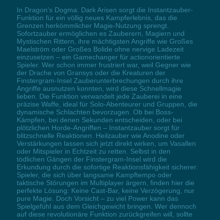
In Dragon's Dogma: Dark Arisen sorgt die Instantzauber-
Funktion für ein völlig neues Kampferlebnis, das die
Grenzen herkömmlicher Magie-Nutzung sprengt.
Sofortzauber ermöglichen es Zauberern, Magiern und
Mystischen Rittern, ihre mächtigsten Angriffe wie Großes
Maelström oder Großes Bolide ohne nervige Ladezeit
einzusetzen – ein Gamechanger für actionorientierte
Spieler. Wer schon immer frustriert war, weil Gegner wie
der Drache von Gransys oder die Kreaturen der
Finstergram-Insel Zauberunterbrechungen durch ihre
Angriffe ausnutzen konnten, wird diese Schnellmagie
lieben. Die Funktion verwandelt jede Zauberei in eine
präzise Waffe, ideal für Solo-Abenteurer und Gruppen, die
dynamische Schlachten bevorzugen. Ob bei Boss-
Kämpfen, bei denen Sekunden entscheiden, oder bei
plötzlichen Horde-Angriffen – Instantzauber sorgt für
blitzschnelle Reaktionen. Heilzauber wie Anodine oder
Verstärkungen lassen sich jetzt direkt wirken, um Vasallen
oder Mitspieler in Echtzeit zu retten. Selbst in den
tödlichen Gängen der Finstergram-Insel wird die
Erkundung durch die sofortige Reaktionsfähigkeit sicherer.
Spieler, die sich über langsame Kampftempo oder
taktische Störungen im Multiplayer ärgern, finden hier die
perfekte Lösung: Keine Cast-Bar, keine Verzögerung, nur
pure Magie. Doch Vorsicht – zu viel Power kann das
Spielgefühl aus dem Gleichgewicht bringen. Wer dennoch
auf diese revolutionäre Funktion zurückgreifen will, sollte