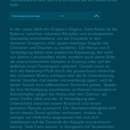
hebt.
5 Verteidigung hinzufügen
F12
In der rauen Welt von Dragon's Dogma: Dark Arisen ist die
Balance zwischen riskanten Kämpfen und strategischem
Gameplay entscheidend, um als Charakter in den
düsteren Dungeons oder gegen mächtige Gegner wie
Chimären und Drachen zu bestehen. Der Bonus von 5
Verteidigung bietet eine praktische Anpassung, der nicht
nur deinen Lebenswillen stärkt, sondern auch deine Rolle
als unerschütterlicher Kämpfer in Gransys oder auf der
tödlichen Insel Finstergram optimiert. Gerade wenn du
dich als Nahkampf-Profi durch die gnadenlosen Gefechte
des schweren Modus schlägst oder die KI-Unterstützung
deiner Vasallen mal wieder unzuverlässig agiert, wird dir
dieser Schutz eine willkommene Sicherheit geben. Spieler,
die ihre Verteidigung maximieren, profitieren besonders in
Bosskämpfen gegen die Hydra oder den Daimon, wo
jeder Treffer zählt und die +5 Verteidigung den
Unterschied zwischen einem Knockout und einem
gezielten Riposte ausmacht. Die Überlebensfähigkeit wird
durch diesen Boost spürbar verbessert, sodass du
weniger auf Heiltränke angewiesen bist und dich
stattdessen auf die Dynamik der Kämpfe konzentrieren
kannst. Tank-Fans wissen: In Dungeons mit Verdammten