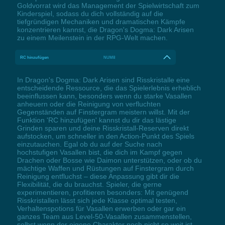
Goldvorrat wird das Management der Spielwirtschaft zum
Kinderspiel, sodass du dich vollständig auf die
tiefgründigen Mechaniken und dramatischen Kämpfe
konzentrieren kannst, die Dragon's Dogma: Dark Arisen
zu einem Meilenstein in der RPG-Welt machen.
RC hinzufügen
NUM8
In Dragon's Dogma: Dark Arisen sind Risskristalle eine
entscheidende Ressource, die das Spielerlebnis erheblich
beeinflussen kann, besonders wenn du starke Vasallen
anheuern oder die Reinigung von verfluchten
Gegenständen auf Finstergram meistern willst. Mit der
Funktion 'RC hinzufügen' kannst du dir das lästige
Grinden sparen und deine Risskristall-Reserven direkt
aufstocken, um schneller in den Action-Punkt des Spiels
einzutauchen. Egal ob du auf der Suche nach
hochstufigen Vasallen bist, die dich im Kampf gegen
Drachen oder Bosse wie Daimon unterstützen, oder ob du
mächtige Waffen und Rüstungen auf Finstergram durch
Reinigung entfluchst – diese Anpassung gibt dir die
Flexibilität, die du brauchst. Spieler, die gerne
experimentieren, profitieren besonders: Mit genügend
Risskristallen lässt sich jede Klasse optimal testen,
Verhaltenspotions für Vasallen erwerben oder gar ein
ganzes Team aus Level-50-Vasallen zusammenstellen,
selbst wenn der eigene Charakter noch nicht so weit ist.