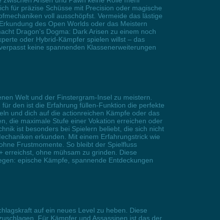
de zwischen Arisen und Pawn keine Rolle mehr
dich für präzise Schüsse mit Precision oder magische
pfmechaniken voll ausschöpfst. Vermeide das lästige
e Erkundung des Open Worlds oder das Meistern
 macht Dragon's Dogma: Dark Arisen zu einem noch
perte oder Hybrid-Kämpfer spielen willst – das
l, verpasst keine spannenden Klassenerweiterungen
nen Welt und der Finstergram-Insel zu meistern.
r den ist die Erfahrung füllen-Funktion die perfekte
veln und dich auf die actionreichen Kämpfe oder das
n, die maximale Stufe einer Vokation erreichen oder
hnik ist besonders bei Spielern beliebt, die sich nicht
echaniken erkunden. Mit einem Erfahrungstrick wie
 ohne Frustmomente. So bleibt der Spielfluss
0+ erreichst, ohne mühsam zu grinden. Diese
he legen: epische Kämpfe, spannende Entdeckungen
hlagskraft auf ein neues Level zu heben. Diese
 zuschlagen. Für Kämpfer und Assassinen ist das der