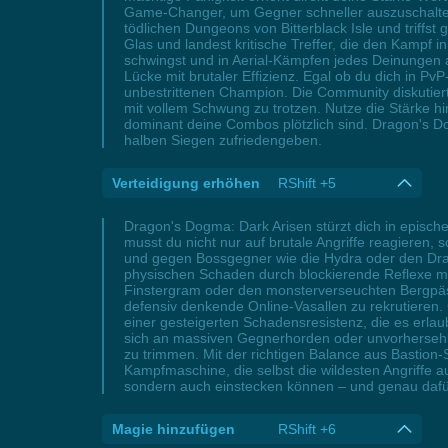
Game-Changer, um Gegner schneller auszuschalten 
tödlichen Dungeons von Bitterblack Isle und triffs
Glas und landest kritische Treffer, die den Kampf
schwingst und in Aerial-Kämpfen jedes Deinungen 
Lücke mit brutaler Effizienz. Egal ob du dich in 
unbestrittenen Champion. Die Community diskutiert 
mit vollem Schwung zu trotzen. Nutze die Stärke hi
dominant deine Combos plötzlich sind. Dragon's Dogm
halben Siegen zufriedengeben.
Verteidigung erhöhen
RShift +5
Dragon's Dogma: Dark Arisen stürzt dich in episch
musst du nicht nur auf brutale Angriffe reagieren
und gegen Bossgegner wie die Hydra oder den Drach
physischen Schaden durch blockierende Reflexe min
Finstergram oder den monsterverseuchten Bergpäs
defensiv denkende Online-Vasallen zu rekrutieren. 
einer gesteigerten Schadensresistenz, die es erlau
sich an massiven Gegnerhorden oder unvorhersehb
zu trimmen. Mit der richtigen Balance aus Bastion
Kampfmaschine, die selbst die wildesten Angriffe a
sondern auch einstecken können – und genau dafür i
Magie hinzufügen
RShift +6