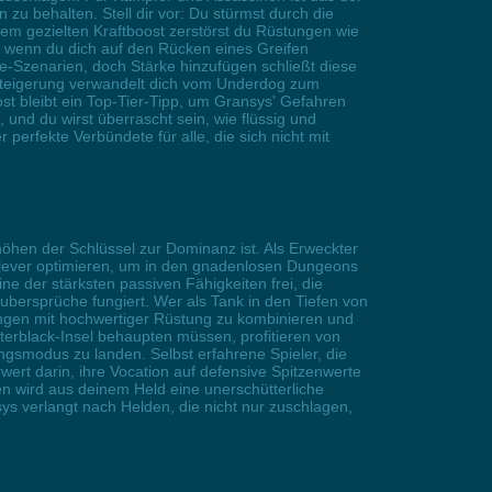
 behalten. Stell dir vor: Du stürmst durch die
inem gezielten Kraftboost zerstörst du Rüstungen wie
, wenn du dich auf den Rücken eines Greifen
-Szenarien, doch Stärke hinzufügen schließt diese
g-Steigerung verwandelt dich vom Underdog zum
st bleibt ein Top-Tier-Tipp, um Gransys' Gefahren
und du wirst überrascht sein, wie flüssig und
perfekte Verbündete für alle, die sich nicht mit
öhen der Schlüssel zur Dominanz ist. Als Erweckter
 clever optimieren, um in den gnadenlosen Dungeons
e der stärksten passiven Fähigkeiten frei, die
bersprüche fungiert. Wer als Tank in den Tiefen von
ngen mit hochwertiger Rüstung zu kombinieren und
tterblack-Insel behaupten müssen, profitieren von
ungsmodus zu landen. Selbst erfahrene Spieler, die
t darin, ihre Vocation auf defensive Spitzenwerte
en wird aus deinem Held eine unerschütterliche
ys verlangt nach Helden, die nicht nur zuschlagen,