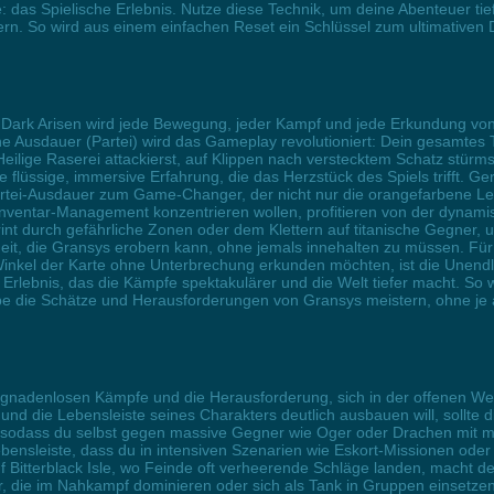
 das Spielische Erlebnis. Nutze diese Technik, um deine Abenteuer tief
ssern. So wird aus einem einfachen Reset ein Schlüssel zum ultimative
Dark Arisen wird jede Bewegung, jeder Kampf und jede Erkundung von
che Ausdauer (Partei) wird das Gameplay revolutioniert: Dein gesamtes
ilige Raserei attackierst, auf Klippen nach verstecktem Schatz stürm
e flüssige, immersive Erfahrung, die das Herzstück des Spiels trifft. 
rtei-Ausdauer zum Game-Changer, der nicht nur die orangefarbene Leiste
tt Inventar-Management konzentrieren wollen, profitieren von der dynami
t durch gefährliche Zonen oder dem Klettern auf titanische Gegner, u
eit, die Gransys erobern kann, ohne jemals innehalten zu müssen. Für
inkel der Karte ohne Unterbrechung erkunden möchten, ist die Unendlic
Erlebnis, das die Kämpfe spektakulärer und die Welt tiefer macht. So 
pe die Schätze und Herausforderungen von Gransys meistern, ohne je 
 gnadenlosen Kämpfe und die Herausforderung, sich in der offenen Welt
und die Lebensleiste seines Charakters deutlich ausbauen will, sollte
, sodass du selbst gegen massive Gegner wie Oger oder Drachen mit me
 Lebensleiste, dass du in intensiven Szenarien wie Eskort-Missionen ode
f Bitterblack Isle, wo Feinde oft verheerende Schläge landen, macht de
r, die im Nahkampf dominieren oder sich als Tank in Gruppen einsetzen