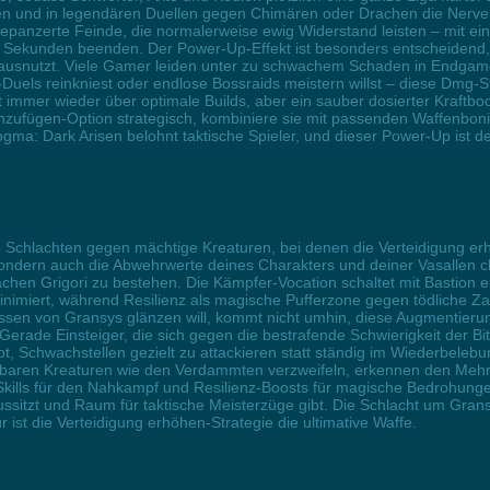
und in legendären Duellen gegen Chimären oder Drachen die Nerven zu
t gepanzerte Feinde, die normalerweise ewig Widerstand leisten – mit e
 in Sekunden beenden. Der Power-Up-Effekt ist besonders entscheidend
ausnutzt. Viele Gamer leiden unter zu schwachem Schaden in Endgame
PvP-Duels reinkniest oder endlose Bossraids meistern willst – diese Dm
immer wieder über optimale Builds, aber ein sauber dosierter Kraftboo
nzufügen-Option strategisch, kombiniere sie mit passenden Waffenboni, 
a: Dark Arisen belohnt taktische Spieler, und dieser Power-Up ist der 
e Schlachten gegen mächtige Kreaturen, bei denen die Verteidigung erh
, sondern auch die Abwehrwerte deines Charakters und deiner Vasallen
en Grigori zu bestehen. Die Kämpfer-Vocation schaltet mit Bastion ein
imiert, während Resilienz als magische Pufferzone gegen tödliche Zau
sen von Gransys glänzen will, kommt nicht umhin, diese Augmentieru
Gerade Einsteiger, die sich gegen die bestrafende Schwierigkeit der Bi
bt, Schwachstellen gezielt zu attackieren statt ständig im Wiederbeleb
aren Kreaturen wie den Verdammten verzweifeln, erkennen den Mehrwer
-Skills für den Nahkampf und Resilienz-Boosts für magische Bedrohung
ussitzt und Raum für taktische Meisterzüge gibt. Die Schlacht um Grans
st die Verteidigung erhöhen-Strategie die ultimative Waffe.