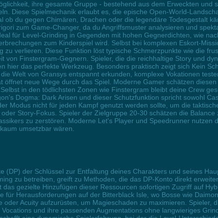
öglichkeit, ihre gesamte Gruppe - bestehend aus dem Erweckten und se
ln. Diese Spielmechanik erlaubt es, die epische Open-World-Landsch
l ob du gegen Chimären, Drachen oder die legendäre Todesgestalt kä
gori zum Game-Changer, da du Angriffsmuster analysieren und spekta
deal für Level-Grinding in Gegenden mit hohen Gegnerdichten, wie na
rbrechungen zum Kinderspiel wird. Selbst bei komplexen Eskort-Missio
g zu verlieren. Diese Funktion löst typische Schmerzpunkte wie die fru
eit von Finstergram-Gegnern. Spieler, die die reichhaltige Story und
 hier das perfekte Werkzeug. Besonders praktisch zeigt sich Kein Scha
die Welt von Gransys entspannt erkunden, komplexe Vokationen testen
ät öffnet neue Wege durch das Spiel. Moderne Gamer schätzen diesen
n. Selbst in den tödlichsten Zonen wie Finstergram bleibt deine Crew g
on's Dogma: Dark Arisen und dieser Schutzfunktion spricht sowohl Casu
r Modus nicht für jeden Kampf genutzt werden sollte, um die taktische
n oder Story-Fokus. Spieler der Zielgruppe 20-30 schätzen die Balance 
lassikers zu zerstören. Moderne Let's Player und Speedrunner nutzen 
s kaum umsetzbar wären.
te (DP) der Schlüssel zur Entfaltung deines Charakters und seines Hau
ng zu betreiben, greift zu Methoden, die das DP-Konto direkt erwei
t das gezielte Hinzufügen dieser Ressourcen sofortigen Zugriff auf Hy
 für Herausforderungen auf der Bitterblack Isle, wo Bosse wie Daimon 
gle oder Acuity aufzurüsten, um Magieschaden zu maximieren. Spieler,
ene Vocations und ihre passenden Augmentations ohne langwieriges Gri