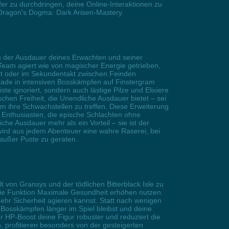
er zu durchdringen, deine Online-Interaktionen zu
n Dragon's Dogma: Dark Arisen-Mastery.
 der Ausdauer deines Erwachten und seiner
 Team agiert wie von magischer Energie getrieben,
st oder im Sekundentakt zwischen Feinden
Gerade in intensiven Bosskämpfen auf Finstergram
 ignoriert, sondern auch lästige Pilze und Elixiere
schen Freiheit, die Unendliche Ausdauer bietet – sei
m ihre Schwachstellen zu treffen. Diese Erweiterung
 Enthusiasten, die epische Schlachten ohne
he Ausdauer mehr als ein Vorteil – sie ist der
wird aus jedem Abenteuer eine wahre Raserei, bei
außer Puste zu geraten.
 von Gransys und der tödlichen Bitterblack Isle zu
 die Funktion Maximale Gesundheit erhöhen nutzen.
hr Sicherheit agieren kannst. Statt nach wenigen
r Bosskämpfen länger im Spiel bleibst und deine
r HP-Boost deine Figur robuster und reduziert die
, profitieren besonders von der gesteigerten