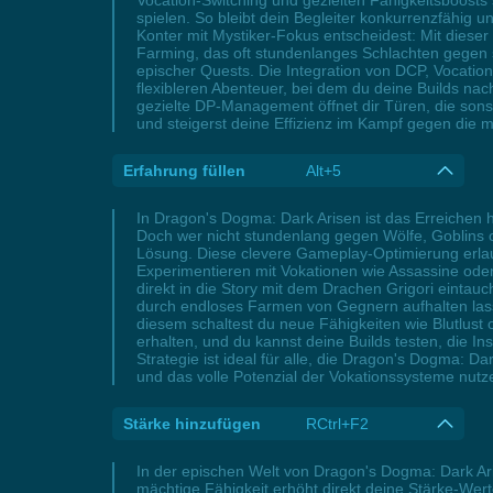
Vocation-Switching und gezielten Fähigkeitsboosts
spielen. So bleibt dein Begleiter konkurrenzfähig 
Konter mit Mystiker-Fokus entscheidest: Mit diese
Farming, das oft stundenlanges Schlachten gegen 
epischer Quests. Die Integration von DCP, Vocati
flexibleren Abenteuer, bei dem du deine Builds na
gezielte DP-Management öffnet dir Türen, die sons
und steigerst deine Effizienz im Kampf gegen die 
Erfahrung füllen
Alt+5
In Dragon's Dogma: Dark Arisen ist das Erreichen 
Doch wer nicht stundenlang gegen Wölfe, Goblins o
Lösung. Diese clevere Gameplay-Optimierung erlaubt
Experimentieren mit Vokationen wie Assassine oder
direkt in die Story mit dem Drachen Grigori eintauch
durch endloses Farmen von Gegnern aufhalten lass
diesem schaltest du neue Fähigkeiten wie Blutlust 
erhalten, und du kannst deine Builds testen, die 
Strategie ist ideal für alle, die Dragon's Dogma:
und das volle Potenzial der Vokationssysteme nutz
Stärke hinzufügen
RCtrl+F2
In der epischen Welt von Dragon's Dogma: Dark Ar
mächtige Fähigkeit erhöht direkt deine Stärke-Wer