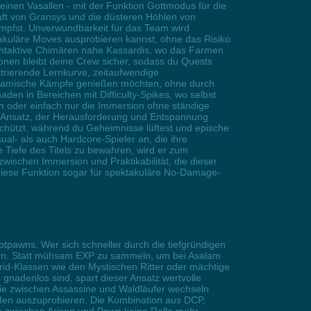
inen Vasallen - mit der Funktion Gottmodus für die
aft von Gransys und die düsteren Höhlen von
mpfst. Unverwundbarkeit für das Team wird
kuläre Moves ausprobieren kannst, ohne das Risiko
chtaktive Chimären nahe Kassardis, wo das Farmen
nen bleibt deine Crew sicher, sodass du Quests
strierende Lernkurve, zeitaufwendige
 dynamische Kämpfe genießen möchten, ohne durch
den in Bereichen mit Difficulty-Spikes, wo selbst
 oder einfach nur die Immersion ohne ständige
 Ansatz, der Herausforderung und Entspannung
eschützt, während du Geheimnisse lüftest und epische
al- als auch Hardcore-Spieler an, die ihre
 Tiefe des Titels zu bewahren, wird er zum
zwischen Immersion und Praktikabilität, die dieser
diese Funktion sogar für spektakuläre No-Damage-
ptpawns. Wer sich schneller durch die tiefgründigen
tern. Statt mühsam EXP zu sammeln, um bei Asalam
brid-Klassen wie den Mystischen Ritter oder mächtige
gnadenlos sind, spart dieser Ansatz wertvolle
 die zwischen Assassine und Waldläufer wechseln
nden auszuprobieren. Die Kombination aus DCP,