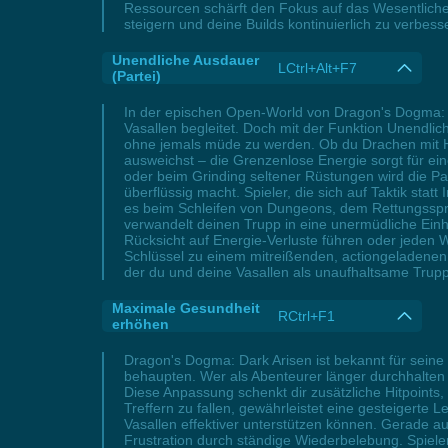
Ressourcen schärft den Fokus auf das Wesentliche:
steigern und deine Builds kontinuierlich zu verbe
Unendliche Ausdauer
LCtrl+Alt+F7
(Partei)
In der epischen Open-World von Dragon's Dogma: 
Vasallen begleitet. Doch mit der Funktion Unendli
ohne jemals müde zu werden. Ob du Drachen mit He
ausweichst – die Grenzenlose Energie sorgt für ein
oder beim Grinding seltener Rüstungen wird die Pa
überflüssig macht. Spieler, die sich auf Taktik sta
es beim Schleifen von Dungeons, dem Rettungssprin
verwandelt deinen Trupp in eine unermüdliche Einh
Rücksicht auf Energie-Verluste führen oder jeden W
Schlüssel zu einem mitreißenden, actiongeladenen 
der du und deine Vasallen als unaufhaltsame Trup
Maximale Gesundheit
RCtrl+F1
erhöhen
Dragon's Dogma: Dark Arisen ist bekannt für seine
behaupten. Wer als Abenteurer länger durchhalten 
Diese Anpassung schenkt dir zusätzliche Hitpoints
Treffern zu fallen, gewährleistet eine gesteigerte
Vasallen effektiver unterstützen können. Gerade au
Frustration durch ständige Wiederbelebung. Spiele