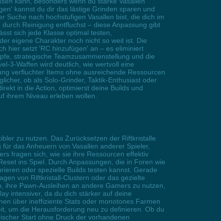
lussen kann, besonders wenn du starke Vasallen
gen' kannst du dir das lästige Grinden sparen und
er Suche nach hochstufigen Vasallen bist, die dich im
urch Reinigung entfluchst – diese Anpassung gibt
lässt sich jede Klasse optimal testen,
r eigene Charakter noch nicht so weit ist. Die
 hier setzt 'RC hinzufügen' an – es eliminiert
mpfe, strategische Teamzusammenstellung und die
3-Waffen wird deutlich, wie wertvoll eine
gung verfluchter Items ohne ausreichende Ressourcen
icher, ob als Solo-Grinder, Taktik-Enthusiast oder
ekt in die Action, optimierst deine Builds und
auf ihrem Niveau erleben wollen.
ler zu nutzen. Das Zurücksetzen der Riftkristalle
g für das Anheuern von Vasallen anderer Spieler,
 fragen sich, wie sie ihre Ressourcen effektiv
eset ins Spiel. Durch Anpassungen, die in Foren wie
rieren oder spezielle Builds testen kannst. Gerade
gen von Riftkristall-Clustern oder das gezielte
von, ihre Pawn-Ausleihen an andere Gamers zu nutzen,
y intensiver, da du dich stärker auf deine
onen über ineffiziente Stats oder monotones Farmen
keit, um die Herausforderung neu zu definieren. Ob du
rischer Start ohne Druck der vorhandenen