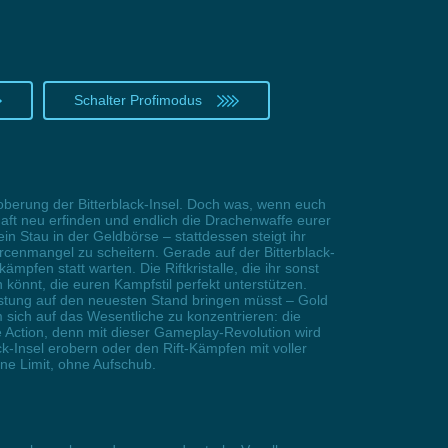
Schalter Profimodus
berung der Bitterblack-Insel. Doch was, wenn euch
haft neu erfinden und endlich die Drachenwaffe eurer
 Stau in der Geldbörse – stattdessen steigt ihr
rcenmangel zu scheitern. Gerade auf der Bitterblack-
ämpfen statt warten. Die Riftkristalle, die ihr sonst
n könnt, die euren Kampfstil perfekt unterstützen.
rüstung auf den neuesten Stand bringen müsst – Gold
 sich auf das Wesentliche zu konzentrieren: die
e Action, denn mit dieser Gameplay-Revolution wird
-Insel erobern oder den Rift-Kämpfen mit voller
hne Limit, ohne Aufschub.