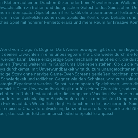
eim Klettern auf einen Drachenrücken oder beim Abwehren von Wolfshor
hwachstellen zu treffen und die epischen Gefechte des Spiels ohne Un
ranen in den späten Spielphasen ihre Taktik ohne permanente Heiltrank-
, um in den dunkelsten Zonen des Spiels die Kontrolle zu behalten und
s Spiel mit höherer Fehlertoleranz und mehr Raum für kreative Kombi
n-World von Dragon's Dogma: Dark Arisen bewegen, gibt es einen legen
elt deinen Erwachten in eine unbesiegbare Kraft, die weder durch die t
 werden kann. Diese einzigartige Spielmechanik erlaubt es dir, die d
llen (Pawns) weiterhin im Kampf ums Überleben stehen. Ob du die myt
s durchkämst, mit Unverwundbarkeit wirst du zum unangefochtenen Herr
gründige Story ohne nervige Game-Over-Screens genießen möchten, prof
e Schwierigkeit und tödlichen Gegner wie den Schnitter, wird zum spie
ategie-Experiment werden. Selbst in den späten Spielphasen, wenn die
rsicht: Diese Unverwundbarkeit gilt nur für deinen Charakter, sodass 
haften in Ruhe bestaunst oder die komplexen Vocation-Systeme erkunde
sonders bei actionlastigen Bosskämpfen oder in den tiefsten Dungeons 
 Fokus auf das Wesentliche legt: Eintauchen in die faszinierende Spi
 die epische Charakterentwicklung konzentrieren oder versteckte Schät
r, das sich perfekt an unterschiedliche Spielstile anpasst.