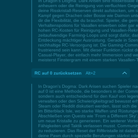
In Dragon's Dogma: Dark Arisen sind Risskristalle
anheuern oder die Reinigung von verfluchten Gegen
deine Risskristall-Reserven direkt aufstocken, um s
Kampf gegen Drachen oder Bosse wie Daimon unter
dir die Flexibilität, die du brauchst. Spieler, die g
Verhaltenspotions für Vasallen erwerben oder gar 
hohen RC-Kosten für Reinigung und Vasallen-Rekruti
zeitaufwendige Farming-Loops und sorgt dafür, da
Entdeckung mächtiger Ausrüstung. Gerade in Szena
reichhaltige RC-Versorgung ist. Die Gaming-Commu
frustrierend sein kann. Mit dieser Funktion rückst
Casual-Player, der einfach mehr Immersion und wenig
meisterst Finstergram mit einem starken Vasallen-Te
RC auf 0 zurücksetzen
Alt+2
In Dragon's Dogma: Dark Arisen suchen Spieler nac
auf 0 ist eine Methode, die besonders in der Commu
sondern auch entscheidend für den Kauf von legen
verwalten oder den Schwierigkeitsgrad bewusst er
Steam oder Reddit diskutiert werden, lässt sich di
im Bitterblack Isle, wo starke Waffen und Rüstungen
Abschließen von Quests wie 'From a Different Sky'
um neue Kristalle zu generieren. Ein weiterer Vort
Fähigkeiten und Taktik verlassen musst. Community
zu reduzieren. Das Reset der Riftkristalle ist dabe
deine Pawn durch spezielle Berufungen stärkst od