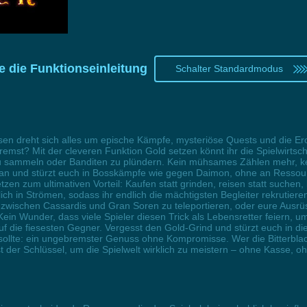
 die Funktionseinleitung
Schalter Standardmodus
en dreht sich alles um epische Kämpfe, mysteriöse Quests und die Ero
emst? Mit der cleveren Funktion Gold setzen könnt ihr die Spielwirtsc
u sammeln oder Banditen zu plündern. Kein mühsames Zählen mehr, kein
wns an und stürzt euch in Bosskämpfe wie gegen Daimon, ohne an Ressou
zen zum ultimativen Vorteil: Kaufen statt grinden, reisen statt suchen, k
lich in Strömen, sodass ihr endlich die mächtigsten Begleiter rekrutiere
um zwischen Cassardis und Gran Soren zu teleportieren, oder eure Aus
n Wunder, dass viele Spieler diesen Trick als Lebensretter feiern, um
f die fiesesten Gegner. Vergesst den Gold-Grind und stürzt euch in di
ollte: ein ungebremster Genuss ohne Kompromisse. Wer die Bitterblack
st der Schlüssel, um die Spielwelt wirklich zu meistern – ohne Kasse, o