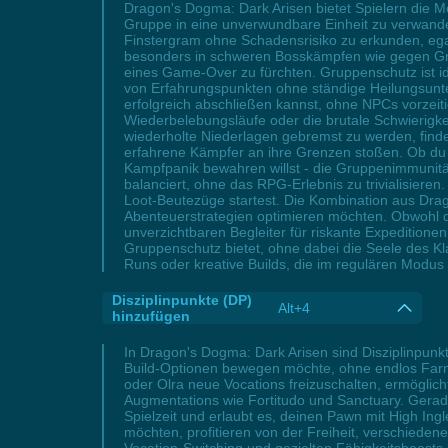
Dragon's Dogma: Dark Arisen bietet Spielern die M
Gruppe in eine unverwundbare Einheit zu verwande
Finstergram ohne Schadensrisiko zu erkunden, ega
besonders in schweren Bosskämpfen wie gegen Gri
eines Game-Over zu fürchten. Gruppenschutz ist i
von Erfahrungspunkten ohne ständige Heilungsunte
erfolgreich abschließen kannst, ohne NPCs vorzeiti
Wiederbelebungsläufe oder die brutale Schwierigk
wiederholte Niederlagen gebremst zu werden, finden
erfahrene Kämpfer an ihre Grenzen stoßen. Ob du 
Kampfpanik bewahren willst - die Gruppenimmunit
balanciert, ohne das RPG-Erlebnis zu trivialisiere
Loot-Beutezüge startest. Die Kombination aus Drag
Abenteuerstrategien optimieren möchten. Obwohl de
unverzichtbaren Begleiter für riskante Expeditione
Gruppenschutz bietet, ohne dabei die Seele des K
Runs oder kreative Builds, die im regulären Modu
Disziplinpunkte (DP)
Alt+4
hinzufügen
In Dragon's Dogma: Dark Arisen sind Disziplinpunk
Build-Optionen bewegen möchte, ohne endlos Farmi
oder Olra neue Vocations freizuschalten, ermöglich
Augmentations wie Fortitudo und Sanctuary. Gerade
Spielzeit und erlaubt es, deinen Pawn mit High In
möchten, profitieren von der Freiheit, verschied