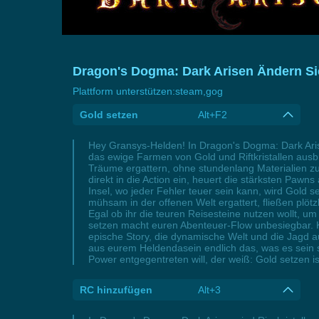
Dragon's Dogma: Dark Arisen Ändern Sie
Plattform unterstützen:
steam,gog
Gold setzen
Alt+F2
Hey Gransys-Helden! In Dragon's Dogma: Dark Aris
das ewige Farmen von Gold und Riftkristallen ausbr
Träume ergattern, ohne stundenlang Materialien z
direkt in die Action ein, heuert die stärksten Pa
Insel, wo jeder Fehler teuer sein kann, wird Gold set
mühsam in der offenen Welt ergattert, fließen plötz
Egal ob ihr die teuren Reisesteine nutzen wollt, 
setzen macht euren Abenteuer-Flow unbesiegbar. Kei
epische Story, die dynamische Welt und die Jagd au
aus eurem Heldendasein endlich das, was es sein s
Power entgegentreten will, der weiß: Gold setzen i
RC hinzufügen
Alt+3