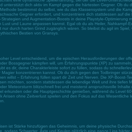
 schafft eine dynamische Spielerfahrung, bei der die Level-Unterschie
und unterstützt dich aktiv im Kampf gegen die härtesten Gegner. Ob du 
r Methode bestimmst du selbst, wie du das Klassensystem und die Kam
schwache Gegner erfordert, und konzentriere dich stattdessen auf di
on-Strategien und Augmentation-Boosts in deine Playstyle-Optimierung
ch Lust und Laune anpassen kannst. Egal ob du als Heiler, Nahkampf-Ex
t nur durch harten Grind zugänglich wären. So bleibst du agil im Spie
mythischen Bestien von Gransys.
hoher Level entscheidend, um die epischen Herausforderungen der offe
der Bossgegner kämpfen will, um Erfahrungspunkte (XP) zu sammeln, fü
 es dir, deine Charakterleiste sofort zu füllen, sodass du schnellerle
 Magier konzentrieren kannst. Ob du dich gegen den Todbringer stürze
en willst – Erfahrung füllen spart dir Zeit und Nerven. Die XP-Boost-Tec
en möchten, sondern stattdessen die lebendige Welt und ihre tiefen M
oder Meteorsturm blitzschnell frei und meisterst anspruchsvolle Inhalte
Insel erkunden oder die Hauptgeschichte genießen, während du Level 6
 Dark Arisen ohne Zeitverlust spielen und den Fokus auf das Wesentlic
en.
isen ist Stärke hinzufügen das Geheimnis, um deine physische Durchsc
te, sodass Schwerter, Äxte und Keulen plötzlich eine ganze Liga härter