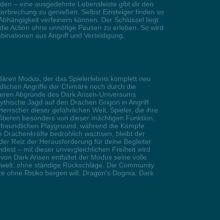
den – eine ausgedehnte Lebensleiste gibt dir den
terbrechung zu genießen. Selbst Einsteiger finden so
Abhängigkeit verfeinern können. Der Schlüssel liegt
 die Action ohne unnötige Pausen zu erleben. So wird
nationen aus Angriff und Verteidigung.
dären Modus, der das Spielerlebnis komplett neu
ödlichen Angriffe der Chimäre noch durch die
üsteren Abgründe des Dark Arisen-Universums
hische Jagd auf den Drachen Grigori in Angriff
scher dieser gefährlichen Welt. Spieler, die ihre
itieren besonders von dieser mächtigen Funktion.
lerfreundlichen Playground, während die Kämpfe
 Drachenkräfte bedrohlich wachsen, bleibt der
der Reiz der Herausforderung für deine Begleiter
st – mit dieser unvergleichlichen Freiheit wird
von Dark Arisen entfaltet der Modus seine volle
elwelt, ohne ständige Rückschläge. Die Community
ze ohne Risiko bergen will. Dragon's Dogma: Dark