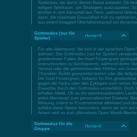
Tankiness, die durch diesen Boost entsteht. Ob b
nötigen Spielraum, um Strategien auszuspielen, Sc
leichter in den Kampfstil des Titels, während Vete
darin, die maximale Gesundheit früh zu optimieren
aus einem knappen Überlebenskampf ein dynamische
Gottmodus (nur für
Home+9
Spieler)
Für alle Abenteurer, die sich in der epischen Ope
definiert. Der Gottmodus (nur für Spieler) verwand
gnadenlosen Fallen der Insel Finstergram gestoppt
unerschrocken zu durchqueren, während deine Vasa
nimmst oder die geheimnisvollen Höhlen von Gransy
Charakter-Builds grenzenlos testen oder die tief
Die Insel Finstergram, bekannt für ihre gnadenlos
gegen die Hydra oder den Zyklopen zum reinen Str
Erwachte durch den Gottmodus unsterblich. Doch Vo
erhalten bleibt. Ob du die atemberaubenden Landsc
jedes Abenteuer zum personalisierten Erlebnis. Be
Wirkung, indem er Frustmomente eliminiert und den
schätzt diese Option besonders, wenn sie sich auf
Arisen wird so zum ultimativen Open-World-Abenteue
Gottmodus für die
Home+0
Gruppe