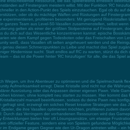
 eine entscheidende Ressource, die das Spielerlebnis erheblich beeinf
ständen auf Finstergram meistern willst. Mit der Funktion 'RC hinzufü
chneller in den Action-Punkt des Spiels einzutauchen. Egal ob du auf d
stützen, oder ob du mächtige Waffen und Rüstungen auf Finstergram d
erne experimentieren, profitieren besonders: Mit genügend Risskristallen 
ein ganzes Team aus Level-50-Vasallen zusammenstellen, selbst wenn de
erung gelten als einer der größten Stolpersteine auf Finstergram, doch
ss du dich auf das Wesentliche konzentrieren kannst: epische Bosskä
rien wie dem Kampf gegen Todesboten oder das Freischalten von Level-
nity weiß, dass Vasallen oft selten angeheuert werden und die Reini
 du genau diesen Schmerzpunkten zu Leibe und machst das Spiel zugängl
er Hindernisse sucht. Statt endlos auf RC zu warten, stürzt du dich dir
am – das ist die Power hinter 'RC hinzufügen' für alle, die das Spiel 
h Wegen, um ihre Abenteuer zu optimieren und die Spielmechanik flexib
nity Aufmerksamkeit erregt. Diese Kristalle sind nicht nur die Währun
därer Ausrüstung oder das Anpassen deiner eigenen Pawn. Viele Gamers
höhen können, ohne komplett neu starten zu müssen. Hier kommt das R
e Kristallanzahl manuell beeinflussen, sodass du deine Pawn neu konfigu
 gefragt sind, erzwingt ein solches Reset kreative Strategien wie das Ja
. Spieler, die ihre Vasallen optimieren möchten, profitieren zudem da
eil: Durch das Verringern der vorhandenen Ressourcen wird das Gamepla
-Entwicklungen bieten hier oft Lösungsansätze, um etwaige Frustrati
i kein offizieller Feature, sondern eine von Spielern gefundene Möglich
er im Endgame gegen Gegner wie den Ur-Dragon antreten willst – ein f