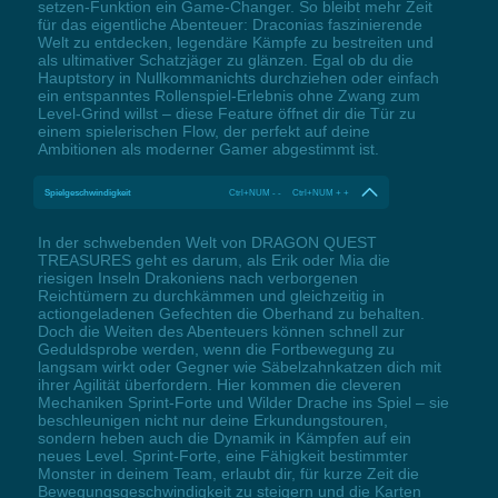
setzen-Funktion ein Game-Changer. So bleibt mehr Zeit
für das eigentliche Abenteuer: Draconias faszinierende
Welt zu entdecken, legendäre Kämpfe zu bestreiten und
als ultimativer Schatzjäger zu glänzen. Egal ob du die
Hauptstory in Nullkommanichts durchziehen oder einfach
ein entspanntes Rollenspiel-Erlebnis ohne Zwang zum
Level-Grind willst – diese Feature öffnet dir die Tür zu
einem spielerischen Flow, der perfekt auf deine
Ambitionen als moderner Gamer abgestimmt ist.
Spielgeschwindigkeit
Ctrl+NUM - - Ctrl+NUM + +
In der schwebenden Welt von DRAGON QUEST
TREASURES geht es darum, als Erik oder Mia die
riesigen Inseln Drakoniens nach verborgenen
Reichtümern zu durchkämmen und gleichzeitig in
actiongeladenen Gefechten die Oberhand zu behalten.
Doch die Weiten des Abenteuers können schnell zur
Geduldsprobe werden, wenn die Fortbewegung zu
langsam wirkt oder Gegner wie Säbelzahnkatzen dich mit
ihrer Agilität überfordern. Hier kommen die cleveren
Mechaniken Sprint-Forte und Wilder Drache ins Spiel – sie
beschleunigen nicht nur deine Erkundungstouren,
sondern heben auch die Dynamik in Kämpfen auf ein
neues Level. Sprint-Forte, eine Fähigkeit bestimmter
Monster in deinem Team, erlaubt dir, für kurze Zeit die
Bewegungsgeschwindigkeit zu steigern und die Karten