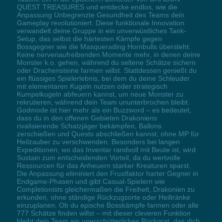
QUEST TREASURES und entdecke endlos, wie die
Anpassung Unbegrenzte Gesundheit des Teams dein
Gameplay revolutioniert. Diese funktionale Innovation
verwandelt deine Gruppe in ein unverwüstliches Tank-
Setup, das selbst die härtesten Kämpfe gegen
Bossgegner wie die Masquerading Hornbulls übersteht.
Keine nervenaufreibenden Momente mehr, in denen deine
Monster k.o. gehen, während du seltene Schätze sichern
oder Drachensteine farmen willst. Stattdessen genießt du
ein flüssiges Spielerlebnis, bei dem du deine Schleuder
mit elementaren Kugeln nutzen oder strategisch
Kumpelkugeln abfeuern kannst, um neue Monster zu
rekrutieren, während dein Team ununterbrochen bleibt.
Godmode ist hier mehr als ein Buzzword – es bedeutet,
dass du in den offenen Gebieten Drakoniens
rivalisierende Schatzjäger bekämpfen, Ballons
zerschießen und Quests abschließen kannst, ohne MP für
Heilzauber zu verschwenden. Besonders bei langen
Expeditionen, wo das Inventar randvoll mit Beute ist, wird
Sustain zum entscheidenden Vorteil, da du wertvolle
Ressourcen für das Anheuern starker Kreaturen sparst.
Die Anpassung eliminiert den Frustfaktor harter Gegner in
Endgame-Phasen und gibt Casual-Spielern wie
Completionists gleichermaßen die Freiheit, Drakonien zu
erkunden, ohne ständige Rückzugsorte oder Heiltränke
einzuplanen. Ob du epische Bosskämpfe farmen oder alle
777 Schätze finden willst – mit dieser cleveren Funktion
bleibt dein Team ein unerschütterliches Rückgrat, das dich