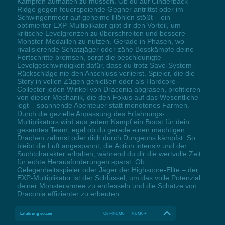
Kämpfen aufhalten zu müssen. Ob du auf Cinderback
Ridge gegen feuerspeiende Gegner antrittst oder im
Schwingenmoor auf geheime Höhlen stößt – ein
optimierter EXP-Multiplikator gibt dir den Vorteil, um
kritische Levelgrenzen zu überschreiten und bessere
Monster-Medaillen zu nutzen. Gerade in Phasen, wo
rivalisierende Schatzjäger oder zähe Bosskämpfe deine
Fortschritte bremsen, sorgt die beschleunigte
Levelgeschwindigkeit dafür, dass du trotz Save-System-
Rückschläge nie den Anschluss verlierst. Spieler, die die
Story in vollen Zügen genießen oder als Hardcore-
Collector jeden Winkel von Draconia abgrasen, profitieren
von dieser Mechanik, die den Fokus auf das Wesentliche
legt – spannende Abenteuer statt monotones Farmen.
Durch die gezielte Anpassung des Erfahrungs-
Multiplikators wird aus jedem Kampf ein Boost für dein
gesamtes Team, egal ob du gerade einen mächtigen
Drachen zähmst oder dich durch Dungeons kämpfst. So
bleibt die Luft angespannt, die Action intensiv und der
Suchtcharakter erhalten, während du dir die wertvolle Zeit
für echte Herausforderungen sparst. Ob
Gelegenheitsspieler oder Jäger der Highscore-Elite – der
EXP-Multiplikator ist der Schlüssel, um das volle Potenzial
deiner Monsterarmee zu entfesseln und die Schätze von
Draconia effizienter zu erbeuten.
Erfahrung setzen
Ctrl+NUM0 - NUM0 +