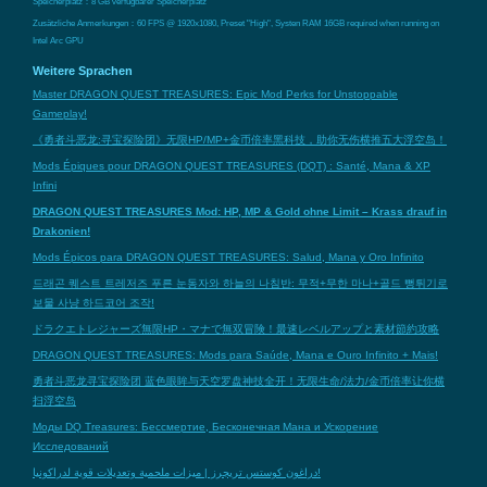
Speicherplatz：8 GB verfügbarer Speicherplatz
Zusätzliche Anmerkungen：60 FPS @ 1920x1080, Preset "High", Systen RAM 16GB required when running on
Intel Arc GPU
Weitere Sprachen
Master DRAGON QUEST TREASURES: Epic Mod Perks for Unstoppable
Gameplay!
《勇者斗恶龙:寻宝探险团》无限HP/MP+金币倍率黑科技，助你无伤横推五大浮空岛！
Mods Épiques pour DRAGON QUEST TREASURES (DQT) : Santé, Mana & XP
Infini
DRAGON QUEST TREASURES Mod: HP, MP & Gold ohne Limit – Krass drauf in
Drakonien!
Mods Épicos para DRAGON QUEST TREASURES: Salud, Mana y Oro Infinito
드래곤 퀘스트 트레저즈 푸른 눈동자와 하늘의 나침반: 무적+무한 마나+골드 뻥튀기로
보물 사냥 하드코어 조작!
ドラクエトレジャーズ無限HP・マナで無双冒険！最速レベルアップと素材節約攻略
DRAGON QUEST TREASURES: Mods para Saúde, Mana e Ouro Infinito + Mais!
勇者斗恶龙寻宝探险团 蓝色眼眸与天空罗盘神技全开！无限生命/法力/金币倍率让你横
扫浮空岛
Моды DQ Treasures: Бессмертие, Бесконечная Мана и Ускорение
Исследований
دراغون كوستس تريجرز | ميزات ملحمية وتعديلات قوية لدراكونيا!