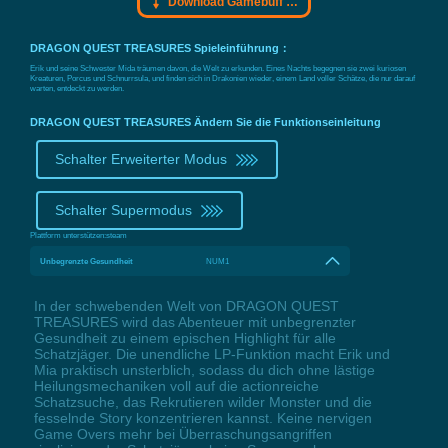
Download Gamebuff Trainer
DRAGON QUEST TREASURES Spieleinführung：
Erik und seine Schwester Mida träumen davon, die Welt zu erkunden. Eines Nachts begegnen sie zwei kuriosen
Kreaturen, Porcus und Schnurrsula, und finden sich in Drakonien wieder, einem Land voller Schätze, die nur darauf
warten, entdeckt zu werden.
DRAGON QUEST TREASURES Ändern Sie die Funktionseinleitung
Schalter Erweiterter Modus
Schalter Supermodus
Plattform unterstützen:
steam
Unbegrenzte Gesundheit
NUM1
In der schwebenden Welt von DRAGON QUEST
TREASURES wird das Abenteuer mit unbegrenzter
Gesundheit zu einem epischen Highlight für alle
Schatzjäger. Die unendliche LP-Funktion macht Erik und
Mia praktisch unsterblich, sodass du dich ohne lästige
Heilungsmechaniken voll auf die actionreiche
Schatzsuche, das Rekrutieren wilder Monster und die
fesselnde Story konzentrieren kannst. Keine nervigen
Game Overs mehr bei Überraschungsangriffen