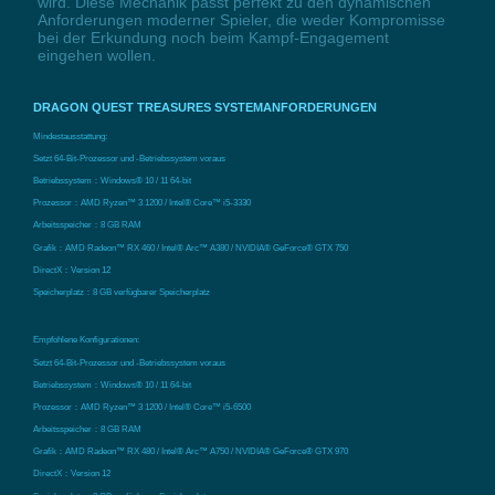
wird. Diese Mechanik passt perfekt zu den dynamischen
Anforderungen moderner Spieler, die weder Kompromisse
bei der Erkundung noch beim Kampf-Engagement
eingehen wollen.
DRAGON QUEST TREASURES SYSTEMANFORDERUNGEN
Mindestausstattung:
Setzt 64-Bit-Prozessor und -Betriebssystem voraus
Betriebssystem：Windows® 10 / 11 64-bit
Prozessor：AMD Ryzen™ 3 1200 / Intel® Core™ i5-3330
Arbeitsspeicher：8 GB RAM
Grafik：AMD Radeon™ RX 460 / Intel® Arc™ A380 / NVIDIA® GeForce® GTX 750
DirectX：Version 12
Speicherplatz：8 GB verfügbarer Speicherplatz
Empfohlene Konfigurationen:
Setzt 64-Bit-Prozessor und -Betriebssystem voraus
Betriebssystem：Windows® 10 / 11 64-bit
Prozessor：AMD Ryzen™ 3 1200 / Intel® Core™ i5-6500
Arbeitsspeicher：8 GB RAM
Grafik：AMD Radeon™ RX 480 / Intel® Arc™ A750 / NVIDIA® GeForce® GTX 970
DirectX：Version 12