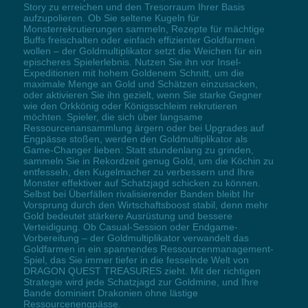
Story zu erreichen und den Tresorraum Ihrer Basis
aufzupolieren. Ob Sie seltene Kugeln für
Monsterrekrutierungen sammeln, Rezepte für mächtige
Buffs freischalten oder einfach effizienter Goldfarmen
wollen – der Goldmultiplikator setzt die Weichen für ein
epischeres Spielerlebnis. Nutzen Sie ihn vor Insel-
Expeditionen mit hohem Goldenem Schnitt, um die
maximale Menge an Gold und Schätzen einzusacken,
oder aktivieren Sie ihn gezielt, wenn Sie starke Gegner
wie den Orkkönig oder Königsschleim rekrutieren
möchten. Spieler, die sich über langsame
Ressourcenansammlung ärgern oder bei Upgrades auf
Engpässe stoßen, werden den Goldmultiplikator als
Game-Changer lieben: Statt stundenlang zu grinden,
sammeln Sie in Rekordzeit genug Gold, um die Köchin zu
entfesseln, den Kugelmacher zu verbessern und Ihre
Monster effektiver auf Schatzjagd schicken zu können.
Selbst bei Überfällen rivalisierender Banden bleibt Ihr
Vorsprung durch den Wirtschaftsboost stabil, denn mehr
Gold bedeutet stärkere Ausrüstung und bessere
Verteidigung. Ob Casual-Session oder Endgame-
Vorbereitung – der Goldmultiplikator verwandelt das
Goldfarmen in ein spannendes Ressourcenmanagement-
Spiel, das Sie immer tiefer in die fesselnde Welt von
DRAGON QUEST TREASURES zieht. Mit der richtigen
Strategie wird jede Schatzjagd zur Goldmine, und Ihre
Bande dominiert Drakonien ohne lästige
Ressourcenengpässe.