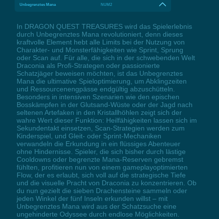
Unbegrenztes Mana
NUM2
In DRAGON QUEST TREASURES wird das Spielerlebnis
durch Unbegrenztes Mana revolutioniert, denn dieses
kraftvolle Element hebt alle Limits bei der Nutzung von
Charakter- und Monsterfähigkeiten wie Sprint, Sprung
oder Scan auf. Für alle, die sich in der schwebenden Welt
Draconia als Profi-Strategen oder passionierte
Schatzjäger beweisen möchten, ist das Unbegrenztes
Mana die ultimative Spieloptimierung, um Abklingzeiten
und Ressourcenengpässe endgültig abzuschütteln.
Besonders in intensiven Szenarien wie den epischen
Bosskämpfen in der Glutsand-Wüste oder der Jagd nach
seltenen Artefaken in den Kristallhöhlen zeigt sich der
wahre Wert dieser Funktion: Heilfähigkeiten lassen sich im
Sekundentakt einsetzen, Scan-Strategien werden zum
Kinderspiel, und Gleit- oder Sprint-Mechaniken
verwandeln die Erkundung in ein flüssiges Abenteuer
ohne Hindernisse. Spieler, die sich bisher durch lästige
Cooldowns oder begrenzte Mana-Reserven gebremst
fühlten, profitieren nun von einem gameplayoptimierten
Flow, der es erlaubt, sich voll auf die strategische Tiefe
und die visuelle Pracht von Draconia zu konzentrieren. Ob
du nun gezielt die sieben Drachensteine sammeln oder
jeden Winkel der fünf Inseln erkunden willst – mit
Unbegrenztes Mana wird aus der Schatzsuche eine
ungehinderte Odyssee durch endlose Möglichkeiten.