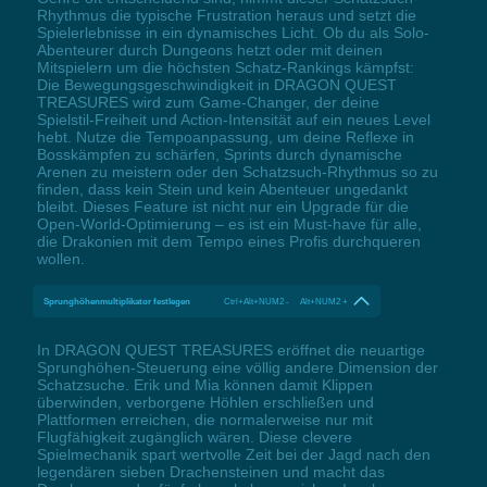
Rhythmus die typische Frustration heraus und setzt die
Spielerlebnisse in ein dynamisches Licht. Ob du als Solo-
Abenteurer durch Dungeons hetzt oder mit deinen
Mitspielern um die höchsten Schatz-Rankings kämpfst:
Die Bewegungsgeschwindigkeit in DRAGON QUEST
TREASURES wird zum Game-Changer, der deine
Spielstil-Freiheit und Action-Intensität auf ein neues Level
hebt. Nutze die Tempoanpassung, um deine Reflexe in
Bosskämpfen zu schärfen, Sprints durch dynamische
Arenen zu meistern oder den Schatzsuch-Rhythmus so zu
finden, dass kein Stein und kein Abenteuer ungedankt
bleibt. Dieses Feature ist nicht nur ein Upgrade für die
Open-World-Optimierung – es ist ein Must-have für alle,
die Drakonien mit dem Tempo eines Profis durchqueren
wollen.
Sprunghöhenmultiplikator festlegen
Ctrl+Alt+NUM2 - Alt+NUM2 +
In DRAGON QUEST TREASURES eröffnet die neuartige
Sprunghöhen-Steuerung eine völlig andere Dimension der
Schatzsuche. Erik und Mia können damit Klippen
überwinden, verborgene Höhlen erschließen und
Plattformen erreichen, die normalerweise nur mit
Flugfähigkeit zugänglich wären. Diese clevere
Spielmechanik spart wertvolle Zeit bei der Jagd nach den
legendären sieben Drachensteinen und macht das