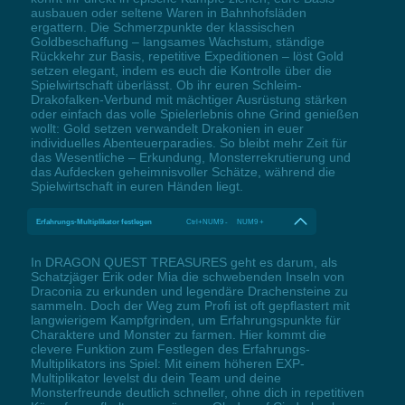
ausbauen oder seltene Waren in Bahnhofsläden
ergattern. Die Schmerzpunkte der klassischen
Goldbeschaffung – langsames Wachstum, ständige
Rückkehr zur Basis, repetitive Expeditionen – löst Gold
setzen elegant, indem es euch die Kontrolle über die
Spielwirtschaft überlässt. Ob ihr euren Schleim-
Drakofalken-Verbund mit mächtiger Ausrüstung stärken
oder einfach das volle Spielerlebnis ohne Grind genießen
wollt: Gold setzen verwandelt Drakonien in euer
individuelles Abenteuerparadies. So bleibt mehr Zeit für
das Wesentliche – Erkundung, Monsterrekrutierung und
das Aufdecken geheimnisvoller Schätze, während die
Spielwirtschaft in euren Händen liegt.
Erfahrungs-Multiplikator festlegen
Ctrl+NUM9 - NUM9 +
In DRAGON QUEST TREASURES geht es darum, als
Schatzjäger Erik oder Mia die schwebenden Inseln von
Draconia zu erkunden und legendäre Drachensteine zu
sammeln. Doch der Weg zum Profi ist oft gepflastert mit
langwierigem Kampfgrinden, um Erfahrungspunkte für
Charaktere und Monster zu farmen. Hier kommt die
clevere Funktion zum Festlegen des Erfahrungs-
Multiplikators ins Spiel: Mit einem höheren EXP-
Multiplikator levelst du dein Team und deine
Monsterfreunde deutlich schneller, ohne dich in repetitiven