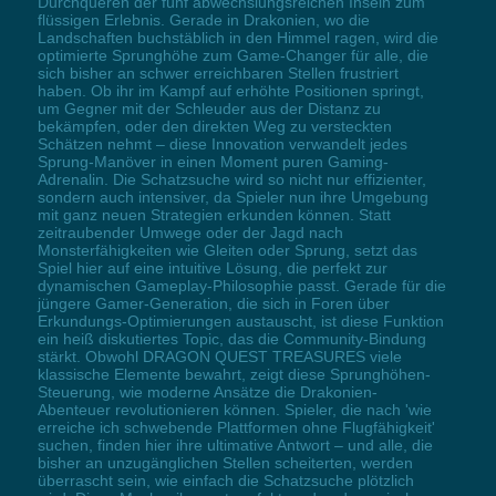
Durchqueren der fünf abwechslungsreichen Inseln zum
flüssigen Erlebnis. Gerade in Drakonien, wo die
Landschaften buchstäblich in den Himmel ragen, wird die
optimierte Sprunghöhe zum Game-Changer für alle, die
sich bisher an schwer erreichbaren Stellen frustriert
haben. Ob ihr im Kampf auf erhöhte Positionen springt,
um Gegner mit der Schleuder aus der Distanz zu
bekämpfen, oder den direkten Weg zu versteckten
Schätzen nehmt – diese Innovation verwandelt jedes
Sprung-Manöver in einen Moment puren Gaming-
Adrenalin. Die Schatzsuche wird so nicht nur effizienter,
sondern auch intensiver, da Spieler nun ihre Umgebung
mit ganz neuen Strategien erkunden können. Statt
zeitraubender Umwege oder der Jagd nach
Monsterfähigkeiten wie Gleiten oder Sprung, setzt das
Spiel hier auf eine intuitive Lösung, die perfekt zur
dynamischen Gameplay-Philosophie passt. Gerade für die
jüngere Gamer-Generation, die sich in Foren über
Erkundungs-Optimierungen austauscht, ist diese Funktion
ein heiß diskutiertes Topic, das die Community-Bindung
stärkt. Obwohl DRAGON QUEST TREASURES viele
klassische Elemente bewahrt, zeigt diese Sprunghöhen-
Steuerung, wie moderne Ansätze die Drakonien-
Abenteuer revolutionieren können. Spieler, die nach 'wie
erreiche ich schwebende Plattformen ohne Flugfähigkeit'
suchen, finden hier ihre ultimative Antwort – und alle, die
bisher an unzugänglichen Stellen scheiterten, werden
überrascht sein, wie einfach die Schatzsuche plötzlich