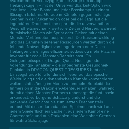
rivalisierender Schatzjäger, keine Sorge um knappe
Heilungskugeln – mit der Unverwundbarkeit-Option wird
jede Insel, jeder Biome und jeder Bosskampf zu einem
flüssigen Erlebnis. Gerade in Kämpfen gegen mächtige
Gegner in der Vulkanregion oder bei der Jagd auf die
legendären Drachensteine spart dir die unverwundbare
Gesundheitsmechanik wertvolle Zeit und Nerven, während
du taktische Moves wie Sprint oder Gleiten mit deinen
Monster-Verbündeten ausprobierst. Die Basisentwicklung
und das Sammeln seltener Ressourcen werden durch die
fehlende Notwendigkeit von Lagerfeuern oder Dolch-
Heilungen um einiges effizienter, sodass du mehr Platz im
Inventar für coole Monster-Recruits hast. Ob
Gelegenheitsspieler, Dragon Quest-Neulinge oder
Vollendungs-Fanatiker – die unbegrenzte Gesundheit-
Funktion in DRAGON QUEST TREASURES hebt die
Einstiegshürde für alle, die sich lieber auf das epische
Weltbuilding und die dynamischen Kämpfe konzentrieren
wollen, statt ständig im Menü zu fummeln. So bleibt die
Immersion in die Drakonien-Abenteuer erhalten, während
du mit deinen Monster-Partnern unbesorgt die fünf Inseln
erkundest, verborgene Schätze plünderst und die
packende Geschichte bis zum letzten Drachenstein
erlebst. Mit dieser durchdachten Spielmechanik wird aus
jedem Spielerfluch ein Lächeln, aus jedem Kampf eine
Choreografie und aus Drakonien eine Welt ohne Grenzen
für wahre Schatzjäger.