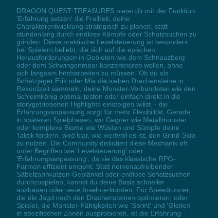
DRAGON QUEST TREASURES bietet dir mit der Funktion
'Erfahrung setzen' die Freiheit, deine
Charakterentwicklung strategisch zu planen, statt
stundenlang durch endlose Kämpfe oder Schatzsuchen zu
grinden. Diese praktische Levelsteuerung ist besonders
bei Spielern beliebt, die sich auf die epischen
Herausforderungen in Gebieten wie dem Schnauzberg
oder dem Schwingenmoor konzentrieren wollen, ohne
sich langsam hocharbeiten zu müssen. Ob du als
Schatzjäger Erik oder Mia die sieben Drachensteine in
Rekordzeit sammeln, deine Monster-Verbündeten wie den
Schleimkönig optimal testen oder einfach direkt in die
storygetriebenen Highlights einsteigen willst – die
Erfahrungsanpassung sorgt für mehr Flexibilität. Gerade
in späteren Spielphasen, wo Gegner wie Metallmonster
oder komplexe Biome wie Wüsten und Sümpfe deine
Taktik fordern, wird klar, wie wertvoll es ist, den Grind-Skip
zu nutzen. Die Community diskutiert diese Mechanik oft
unter Begriffen wie 'Levelsteuerung' oder
'Erfahrungsanpassung', da sie das klassische RPG-
Farmen effizient umgeht. Statt nervenaufreibender
Säbelzahnkatzen-Geplänkel oder endlose Schatzsuchen
durchzuspielen, kannst du deine Basis schneller
ausbauen oder neue Inseln erkunden. Für Speedrunner,
die die Jagd nach den Drachensteinen optimieren, oder
Spieler, die Monster-Fähigkeiten wie 'Sprint' und 'Gleiten'
in spezifischen Zonen ausprobieren, ist die Erfahrung