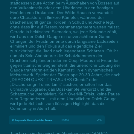
stattdessen pure Action beim Ausschalten von Bossen auf
den Vulkaninseln oder dem Überleben in den frostigen
Einöden von Drakonien. Der Wilde Rausch verwandelt
eure Charaktere in flinkere Kämpfer, während der
Drachenangriff ganze Horden in Schutt und Asche legt,
ohne dass ihr auf Ressourcenmanagement warten müsst.
Gerade in hektischen Szenarien, wo jede Sekunde zählt,
wird aus der Dolch-Gauge ein unverzichtbarer Game-
Changer, der Frustmomente durch langsame Ladezeiten
eliminiert und den Fokus auf das eigentliche Ziel
zurückbringt: die Jagd nach legendären Schätzen. Ob ihr
nun als Solo-Abenteurer die Schatzkammern der
Dracheninsel plündert oder im Coop-Modus mit Freunden
gegen titanische Gegner steht, die unendliche Ladung der
Gauge transformiert den Kampfstil in ein dynamisches
Meisterwerk. Spieler der Zielgruppe 20-30 Jahre, die nach
„DRAGON QUEST TREASURES Cheats“ oder
„Drachenangriff ohne Limit“ suchen, erhalten hier das
ultimative Upgrade, das Bosskämpfe verkürzt und die
Schatzsuche intensiviert. Kein Overkill-Effekt, keine Pause
zum Regenerieren – mit dem Unendlichen Dolch-Gauge
wird jede Schlacht zum flüssigen Highlight, das die
Community in Atem hält.
Unbegrenzte Gesundheit des Teams
NUM4
Tauche ein in die epischen Abenteuer von DRAGON