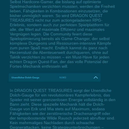
Selbst Hardcore-Gamer, die bislang auf optimierte
Spielmechaniken verzichten mussten, werden die Freiheit
lieben, Fähigkeiten in Kombinationen einzusetzen, die
bisher unmöglich waren. So wird DRAGON QUEST
TREASURES nicht nur zum actiongeladenen RPG-
Erlebnis, sondern auch zur perfekten Spielplattform für
alle, die Wert auf maximale Effizienz und maximales
Vergnügen legen. Die Community feiert diese
Spieloptimierung bereits als Game-Changer, der selbst
komplexe Dungeons und Ressourcen-intensive Kämpfe
zum puren Spaß macht. Endlich kannst du ganz nach
Herzenslust die Abenteuerwelt durchqueren, ohne auf
Taktik verzichten zu müssen – ein Must-Have für jeden
echten Dragon Quest-Fan, der das volle Potenzial der
Fortes-Mechanik entfesseln will.
Unendlicher Dolch-Gauge
NUM3
In DRAGON QUEST TREASURES sorgt der Unendliche
Dolch-Gauge für ein revolutionäres Kampferlebnis, das
Spieler mit seiner grenzenlosen Energie vollständig in den
Bann zieht. Diese spezielle Mechanik hält die Dolch-
Gauge von Erik und Mia stets auf Maximum, sodass
Fähigkeiten wie der zerstörerische Drachenangriff oder
der tempobootende Wilde Rausch jederzeit abrufbar sind.
Kein mehrmaliges Nachladen durch schwache
Gegnerattacken, keine Strategieunterbrechungen –