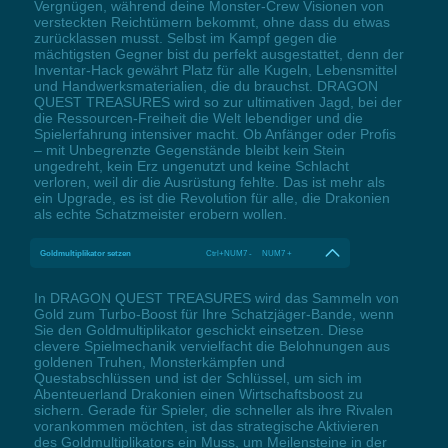
Vergnügen, während deine Monster-Crew Visionen von
versteckten Reichtümern bekommt, ohne dass du etwas
zurücklassen musst. Selbst im Kampf gegen die
mächtigsten Gegner bist du perfekt ausgestattet, denn der
Inventar-Hack gewährt Platz für alle Kugeln, Lebensmittel
und Handwerksmaterialien, die du brauchst. DRAGON
QUEST TREASURES wird so zur ultimativen Jagd, bei der
die Ressourcen-Freiheit die Welt lebendiger und die
Spielerfahrung intensiver macht. Ob Anfänger oder Profis
– mit Unbegrenzte Gegenstände bleibt kein Stein
ungedreht, kein Erz ungenutzt und keine Schlacht
verloren, weil dir die Ausrüstung fehlte. Das ist mehr als
ein Upgrade, es ist die Revolution für alle, die Drakonien
als echte Schatzmeister erobern wollen.
Goldmultiplikator setzen
Ctrl+NUM7 - NUM7 +
In DRAGON QUEST TREASURES wird das Sammeln von
Gold zum Turbo-Boost für Ihre Schatzjäger-Bande, wenn
Sie den Goldmultiplikator geschickt einsetzen. Diese
clevere Spielmechanik vervielfacht die Belohnungen aus
goldenen Truhen, Monsterkämpfen und
Questabschlüssen und ist der Schlüssel, um sich im
Abenteuerland Drakonien einen Wirtschaftsboost zu
sichern. Gerade für Spieler, die schneller als ihre Rivalen
vorankommen möchten, ist das strategische Aktivieren
des Goldmultiplikators ein Muss, um Meilensteine in der