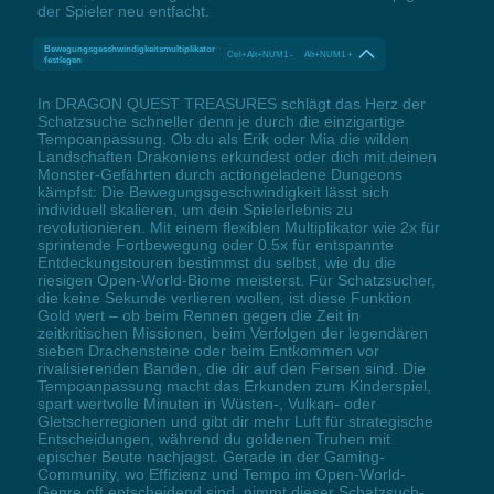
der Spieler neu entfacht.
Bewegungsgeschwindigkeitsmultiplikator
Ctrl+Alt+NUM1 - Alt+NUM1 +
festlegen
In DRAGON QUEST TREASURES schlägt das Herz der
Schatzsuche schneller denn je durch die einzigartige
Tempoanpassung. Ob du als Erik oder Mia die wilden
Landschaften Drakoniens erkundest oder dich mit deinen
Monster-Gefährten durch actiongeladene Dungeons
kämpfst: Die Bewegungsgeschwindigkeit lässt sich
individuell skalieren, um dein Spielerlebnis zu
revolutionieren. Mit einem flexiblen Multiplikator wie 2x für
sprintende Fortbewegung oder 0.5x für entspannte
Entdeckungstouren bestimmst du selbst, wie du die
riesigen Open-World-Biome meisterst. Für Schatzsucher,
die keine Sekunde verlieren wollen, ist diese Funktion
Gold wert – ob beim Rennen gegen die Zeit in
zeitkritischen Missionen, beim Verfolgen der legendären
sieben Drachensteine oder beim Entkommen vor
rivalisierenden Banden, die dir auf den Fersen sind. Die
Tempoanpassung macht das Erkunden zum Kinderspiel,
spart wertvolle Minuten in Wüsten-, Vulkan- oder
Gletscherregionen und gibt dir mehr Luft für strategische
Entscheidungen, während du goldenen Truhen mit
epischer Beute nachjagst. Gerade in der Gaming-
Community, wo Effizienz und Tempo im Open-World-
Genre oft entscheidend sind, nimmt dieser Schatzsuch-