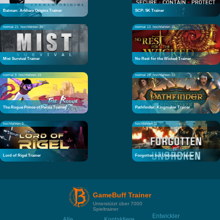
Batman: Arkham Origins Trainer
SCP: 5K Trainer
normal 21
hochfahren 38
normal 13
hochfahren 11
Mist Survival Trainer
No Rest for the Wicked Trainer
normal 9
hochfahren 19
normal 28
hochfahren 33
The Rogue Prince of Persia Trainer
Pathfinder: Kingmaker Trainer
hochfahren 3
hochfahren 11
Lord of Rigel Trainer
Forgotten but Unbroken Trainer
GameBuff Trainer
Unterstützt über 7000
Spieltrainer
Entwickler
Alle
Kontaktiere