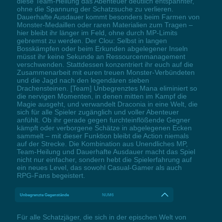
diese Team-Heilung das Abenteuer deutlich entspannter,
ohne die Spannung der Schatzsuche zu verlieren.
Dauerhafte Ausdauer kommt besonders beim Farmen von
Monster-Medaillen oder raren Materialien zum Tragen –
hier bleibt ihr länger im Feld, ohne durch MP-Limits
gebremst zu werden. Der Clou: Selbst in langen
Bosskämpfen oder beim Erkunden abgelegener Inseln
müsst ihr keine Sekunde an Ressourcenmanagement
verschwenden. Stattdessen konzentriert ihr euch auf die
Zusammenarbeit mit euren treuen Monster-Verbündeten
und die Jagd nach den legendären sieben
Drachensteinen. [Team] Unbegrenztes Mana eliminiert so
die nervigen Momenten, in denen mitten im Kampf die
Magie ausgeht, und verwandelt Draconia in eine Welt, die
sich für alle Spieler zugänglich und voller Abenteuer
anfühlt. Ob ihr gerade gegen furchteinflößende Gegner
kämpft oder verborgene Schätze in abgelegenen Ecken
sammelt – mit dieser Funktion bleibt die Action niemals
auf der Strecke. Die Kombination aus Unendliches MP,
Team-Heilung und Dauerhafte Ausdauer macht das Spiel
nicht nur einfacher, sondern hebt die Spielerfahrung auf
ein neues Level, das sowohl Casual-Gamer als auch
RPG-Fans begeistert.
Unbegrenzte Gegenstände
NUM6
Für alle Schatzjäger, die sich in der epischen Welt von