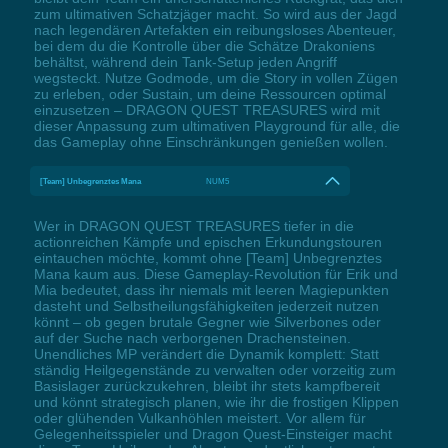
zum ultimativen Schatzjäger macht. So wird aus der Jagd
nach legendären Artefakten ein reibungsloses Abenteuer,
bei dem du die Kontrolle über die Schätze Drakoniens
behältst, während dein Tank-Setup jeden Angriff
wegsteckt. Nutze Godmode, um die Story in vollen Zügen
zu erleben, oder Sustain, um deine Ressourcen optimal
einzusetzen – DRAGON QUEST TREASURES wird mit
dieser Anpassung zum ultimativen Playground für alle, die
das Gameplay ohne Einschränkungen genießen wollen.
[Team] Unbegrenztes Mana
NUM5
Wer in DRAGON QUEST TREASURES tiefer in die
actionreichen Kämpfe und epischen Erkundungstouren
eintauchen möchte, kommt ohne [Team] Unbegrenztes
Mana kaum aus. Diese Gameplay-Revolution für Erik und
Mia bedeutet, dass ihr niemals mit leeren Magiepunkten
dasteht und Selbstheilungsfähigkeiten jederzeit nutzen
könnt – ob gegen brutale Gegner wie Silverbones oder
auf der Suche nach verborgenen Drachensteinen.
Unendliches MP verändert die Dynamik komplett: Statt
ständig Heilgegenstände zu verwalten oder vorzeitig zum
Basislager zurückzukehren, bleibt ihr stets kampfbereit
und könnt strategisch planen, wie ihr die frostigen Klippen
oder glühenden Vulkanhöhlen meistert. Vor allem für
Gelegenheitsspieler und Dragon Quest-Einsteiger macht