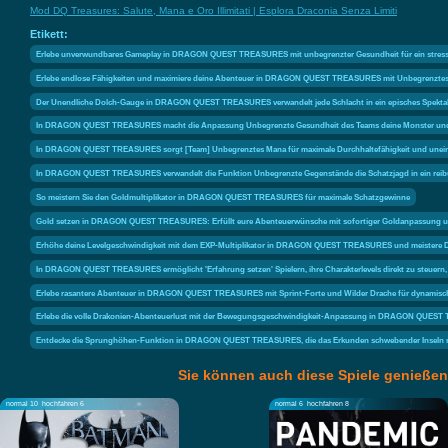
Mod DQ Treasures: Salute, Mana e Oro Illimitati | Esplora Draconia Senza Limiti
Etikett:
Erlebe unverwundbares Gameplay in DRAGON QUEST TREASURES mit unbegrenzter Gesundheit für ein stressf
Erlebe endlose Fähigkeiten und maximiere deine Abenteuer in DRAGON QUEST TREASURES mit Unbegrenztes M
Der Unendliche Dolch-Gauge in DRAGON QUEST TREASURES verwandelt jede Schlacht in ein episches Spektakel
In DRAGON QUEST TREASURES macht die Anpassung Unbegrenzte Gesundheit des Teams deine Monster und Char
In DRAGON QUEST TREASURES sorgt [Team] Unbegrenztes Mana für maximale Durchhaltefähigkeit und uneing
In DRAGON QUEST TREASURES verwandelt die Funktion Unbegrenzte Gegenstände die Schatzjagd in ein reib
So meistern Sie den Goldmultiplikator in DRAGON QUEST TREASURES für maximale Schatzgewinne
Gold setzen in DRAGON QUEST TREASURES: Erfüllt eure Abenteuerwünsche mit sofortiger Goldanpassung und 
Erhöhe deine Levelgeschwindigkeit mit dem EXP-Multiplikator in DRAGON QUEST TREASURES und meistere D
In DRAGON QUEST TREASURES ermöglicht 'Erfahrung setzen' Spielern, ihre Charakterlevels direkt zu steuern,
Erlebe rasantere Abenteuer in DRAGON QUEST TREASURES mit Sprint-Forte und Wilder Drache für dynamisch
Erlebe die volle Drakonien-Abenteuerlust mit der Bewegungsgeschwindigkeit-Anpassung in DRAGON QUEST
Entdecke die Sprunghöhen-Funktion in DRAGON QUEST TREASURES, die das Erkunden schwebender Inseln re
Sie können auch diese Spiele genießen
normal 10
hochfahren 6
normal 6
hochfahren 8