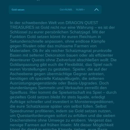
Gold setzen
Ctrl+NUM8 - NUM8 +
In der schwebenden Welt von DRAGON QUEST
TREASURES ist Gold nicht nur eine Währung – es ist der
Schlüssel zu eurer persönlichen Schatzjagd. Mit der
Funktion Gold setzen könnt ihr euren Reichtum in
Sekundenschnelle anpassen, ohne endlose Kämpfe
gegen Rivalen oder das mühsame Farmen von
Materialien. Ob ihr als reicher Schatzmagnat prunkvolle
Basen mit seltener Dekoration bauen oder als effizienter
Abenteurer Quests ohne Zeitverlust abschließen wollt: Die
Goldanpassung gibt euch die Flexibilität, das Spiel nach
euren Vorstellungen zu gestalten. Spieler, die auf der
Ascheebene gegen übermächtige Gegner antreten,
benötigen oft spezielle Katapultkugeln, die seltenen
Ausrüstungsgegenstände oder Basis-Upgrades. Doch
stundenlanges Sammeln und Verkaufen zerreißt den
Spielfluss. Hier kommt die Spielwirtschaft ins Spiel – durch
gezieltes Gold setzen bleibt ihr stets liquide, erledigt
Aufträge schneller und investiert in Monsterexpeditionen,
die eure Schatzkasse später von selbst füllen. Selbst
Speedrunner profitieren, indem sie Gold setzen nutzen,
um Questanforderungen sofort zu erfüllen und die sieben
Drachensteine ohne Umwege zu erobern. Vergesst das
nervige Farmen auf frühen Inseln: Mit dieser Möglichkeit
könnt ihr direkt in epische Kämpfe ziehen, eure Basis