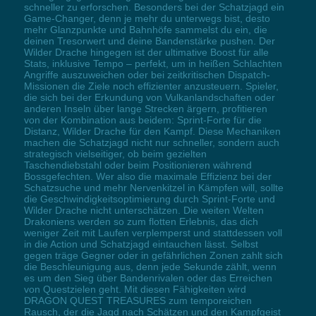
schneller zu erforschen. Besonders bei der Schatzjagd ein
Game-Changer, denn je mehr du unterwegs bist, desto
mehr Glanzpunkte und Bahnhöfe sammelst du ein, die
deinen Tresorwert und deine Bandenstärke pushen. Der
Wilder Drache hingegen ist der ultimative Boost für alle
Stats, inklusive Tempo – perfekt, um in heißen Schlachten
Angriffe auszuweichen oder bei zeitkritischen Dispatch-
Missionen die Ziele noch effizienter anzusteuern. Spieler,
die sich bei der Erkundung von Vulkanlandschaften oder
anderen Inseln über lange Strecken ärgern, profitieren
von der Kombination aus beidem: Sprint-Forte für die
Distanz, Wilder Drache für den Kampf. Diese Mechaniken
machen die Schatzjagd nicht nur schneller, sondern auch
strategisch vielseitiger, ob beim gezielten
Taschendiebstahl oder beim Positionieren während
Bossgefechten. Wer also die maximale Effizienz bei der
Schatzsuche und mehr Nervenkitzel in Kämpfen will, sollte
die Geschwindigkeitsoptimierung durch Sprint-Forte und
Wilder Drache nicht unterschätzen. Die weiten Welten
Drakoniens werden so zum flotten Erlebnis, das dich
weniger Zeit mit Laufen verplemperst und stattdessen voll
in die Action und Schatzjagd eintauchen lässt. Selbst
gegen träge Gegner oder in gefährlichen Zonen zahlt sich
die Beschleunigung aus, denn jede Sekunde zählt, wenn
es um den Sieg über Bandenrivalen oder das Erreichen
von Questzielen geht. Mit diesen Fähigkeiten wird
DRAGON QUEST TREASURES zum temporeichen
Rausch, der die Jagd nach Schätzen und den Kampfgeist