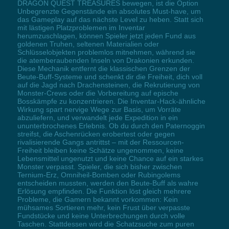
DRAGON QUEST TREASURES bewegen, ist die Option
Unbegrenzte Gegenstände ein absolutes Must-have, um
das Gameplay auf das nächste Level zu heben. Statt sich
mit lästigen Platzproblemen im Inventar
herumzuschlagen, können Spieler jetzt jeden Fund aus
goldenen Truhen, seltenen Materialien oder
Schlüsselobjekten problemlos mitnehmen, während sie
die atemberaubenden Inseln von Drakonien erkunden.
Diese Mechanik entfernt die klassischen Grenzen der
Beute-Buff-Systeme und schenkt dir die Freiheit, dich voll
auf die Jagd nach Drachensteinen, die Rekrutierung von
Monster-Crews oder die Vorbereitung auf epische
Bosskämpfe zu konzentrieren. Die Inventar-Hack-ähnliche
Wirkung spart nervige Wege zur Basis, um Vorräte
abzuliefern, und verwandelt jede Expedition in ein
ununterbrochenes Erlebnis. Ob du durch den Paternoggin
streifst, die Aschenrücken erobertest oder gegen
rivalisierende Gangs antrittst – mit der Ressourcen-
Freiheit bleiben keine Schätze ungenommen, keine
Lebensmittel ungenutzt und keine Chance auf ein starkes
Monster verpasst. Spieler, die sich bisher zwischen
Ternium-Erz, Omniheil-Bomben oder Rubingolems
entscheiden mussten, werden den Beute-Buff als wahre
Erlösung empfinden. Die Funktion löst gleich mehrere
Probleme, die Gamern bekannt vorkommen: Kein
mühsames Sortieren mehr, kein Frust über verpasste
Fundstücke und keine Unterbrechungen durch volle
Taschen. Stattdessen wird die Schatzsuche zum puren