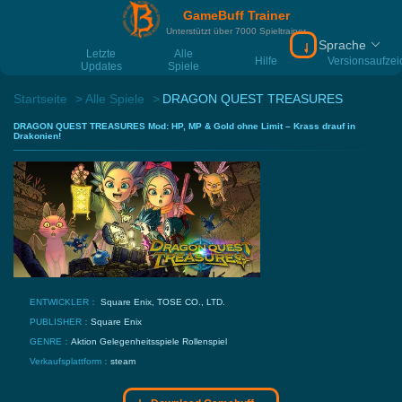
GameBuff Trainer
Unterstützt über 7000 Spieltrainer
Sprache
Download Gamebu
Letzte
Alle
Hilfe
Versionsaufze
Updates
Spiele
Startseite
Alle Spiele
DRAGON QUEST TREASURES
DRAGON QUEST TREASURES Mod: HP, MP & Gold ohne Limit – Krass drauf in
Drakonien!
ENTWICKLER：
Square Enix, TOSE CO., LTD.
PUBLISHER：
Square Enix
GENRE：
Aktion
Gelegenheitsspiele
Rollenspiel
Verkaufsplattform：
steam