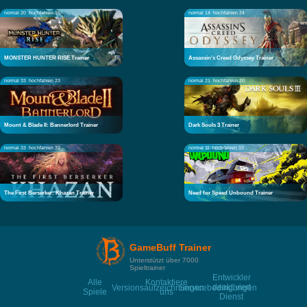
normal 20
hochfahren 15
normal 14
hochfahren 24
MONSTER HUNTER RISE Trainer
Assassin's Creed Odyssey Trainer
normal 33
hochfahren 23
normal 21
hochfahren 20
Mount & Blade II: Bannerlord Trainer
Dark Souls 3 Trainer
normal 33
hochfahren 32
normal 11
hochfahren 32
The First Berserker: Khazan Trainer
Need for Speed Unbound Trainer
GameBuff Trainer
Unterstützt über 7000
Spieltrainer
Entwickler
Alle
Kontaktiere
deaktiviert
Versionsaufzeichnungen
Servicebedingungen
Spiele
uns
Dienst