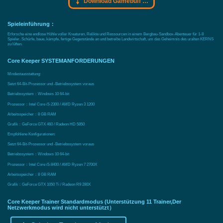
Download Gamebuff Trainer
Spieleinführung：
Erforsche eine endlose Höhle voller Kreaturen, Relikte und Ressourcen in einem Bergbau-Sandbox-Abenteuer für 1-8
Spieler. Schürfe, baue, kämpfe, fertige Gegenstände an und betreibe Landwirtschaft, um das Geheimnis des uralten KERNS
zu lüften.
Core Keeper SYSTEMANFORDERUNGEN
Mindestausstattung:
Setzt 64-Bit-Prozessor und -Betriebssystem voraus
Betriebssystem：Windows 10 64-bit
Prozessor：Intel Core i5-2300 / AMD Ryzen 3 1200
Arbeitsspeicher：8 GB RAM
Grafik：GeForce GTX 460 / Radeon HD 5850
Empfohlene Konfigurationen:
Setzt 64-Bit-Prozessor und -Betriebssystem voraus
Betriebssystem：Windows 10 64-bit
Prozessor：Intel Core i5-8400 / AMD Ryzen 7 2700X
Arbeitsspeicher：8 GB RAM
Grafik：GeForce GTX 1050 Ti / Radeon R9 280X
Core Keeper Trainer Standardmodus (Unterstützung 11 Trainer,Der
Netzwerkmodus wird nicht unterstützt）