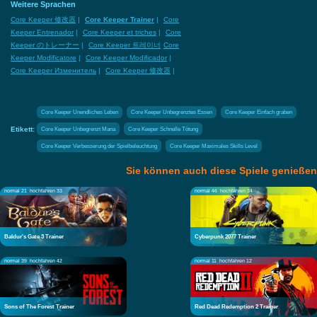
Weitere Sprachen
Core Keeper 修改器
|
Core Keeper Trainer
|
Core
Keeper Entrenador
|
Core Keeper et triches
|
Core
Keeper のトレーナー
|
Core Keeper 트레이너
Core
Keeper Modificatore
|
Core Keeper Modificador
|
Core Keeper Изменитель
|
Core Keeper 修改器
|
Core Keeper Unendliches Leben
Core Keeper Unbegrenztes Essen
Core Keeper Einfach graben
Etikett:
Core Keeper Unbegrenzt Mana
Core Keeper Schnelle Tötung
Core Keeper Verbesserung der Spielbeleuchtung
Core Keeper Maximales Skills Level
Sie können auch diese Spiele genießen
normal 21
hochfahren 33
normal 46
hochfahren 34
Baldur's Gate 3 Trainer
Cyberpunk 2077 Trainer
normal 39
hochfahren 42
normal 11
hochfahren 12
Sons of The Forest Trainer
Red Dead Redemption 2 Trainer