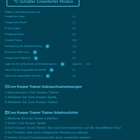
Schalter Erweiterter Modus
Plattform unterstützen:
steam,uwp
Unendliches Leben
F1
Unbegrenztes Essen
F2
Einfach graben
F3
Unbegrenzt Mana
F4
Schnelle Tötung
F10
Verbesserung der Spielbeleuchtung
F11
Maximales Skills Level
F9
Unbegrenzte Haltbarkeit
F5
Legen Sie die rechte Anzahl auf Artikelanzeige ein
Shift+F6 - F6 +
Setzen Sie das ausgewählte Artikel 999
F7
Setzen Sie ausgewähltes Element 1
F8
①Core Keeper Trainer Gebrauchsanweisungen
1.Herunterladen Core Keeper Trainer
2.Aktivieren Sie Core Keeper Spiele
3.Aktivieren Sie Core Keeper Trainer
②Core Keeper Trainer Trainer Arbeitsschritte
1.Windows Security Center schließen
2.laufen Core Keeper Spiele
3.Core Keeper Game Klicken Sie nach dem Ausführen auf die Schaltfläche Start
4.Die Funktion wird nach erfolgreicher Aktivierung wirksam
5.Hotkey Control Funktionsschalter kann verwendet werden