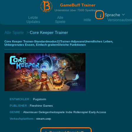
GameBuff Trainer
Unterstützt über 7000 Spieltrainer
Sprache
Download Gamebu
Letzte
Alle
Hilfe
Versionsaufze
Updates
Spiele
Alle Spiele
Core Keeper Trainer
Core Keeper Trainer-Standardmodus11Trainer-AdjuvansUnendliches Leben,
Unbegrenztes Essen, Einfach grabenGleiche Funktionen
ENTWICKLER：
Pugstorm
PUBLISHER：
Fireshine Games
GENRE：
Abenteuer
Gelegenheitsspiele
Indie
Rollenspiel
Early Access
Verkaufsplattform：
steam,uwp