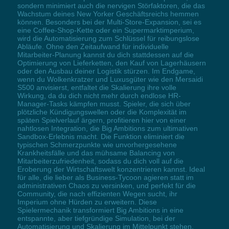
sondern minimiert auch die nervigen Störfaktoren, die das
Wachstum deines New Yorker Geschäftsreichs hemmen
können. Besonders bei der Multi-Store-Expansion, sei es
eine Coffee-Shop-Kette oder ein Supermarktimperium,
wird die Automatisierung zum Schlüssel für reibungslose
Abläufe. Ohne den Zeitaufwand für individuelle
Mitarbeiter-Planung kannst du dich stattdessen auf die
Optimierung von Lieferketten, den Kauf von Lagerhäusern
oder den Ausbau deiner Logistik stürzen. Im Endgame,
wenn du Wolkenkratzer und Luxusgüter wie den Mersaidi
S500 anvisierst, entfaltet die Skalierung ihre volle
Wirkung, da du dich nicht mehr durch endlose HR-
Manager-Tasks kämpfen musst. Spieler, die sich über
plötzliche Kündigungswellen oder die Komplexität im
späten Spielverlauf ärgern, profitieren hier von einer
nahtlosen Integration, die Big Ambitions zum ultimativen
Sandbox-Erlebnis macht. Die Funktion eliminiert die
typischen Schmerzpunkte wie unvorhergesehene
Krankheitsfälle und das mühsame Balancing von
Mitarbeiterzufriedenheit, sodass du dich voll auf die
Eroberung der Wirtschaftswelt konzentrieren kannst. Ideal
für alle, die lieber als Business-Tycoon agieren statt im
administrativen Chaos zu versinken, und perfekt für die
Community, die nach effizienten Wegen sucht, ihr
Imperium ohne Hürden zu erweitern. Diese
Spielermechanik transformiert Big Ambitions in eine
entspannte, aber tiefgründige Simulation, bei der
Automatisierung und Skalierung im Mittelpunkt stehen,