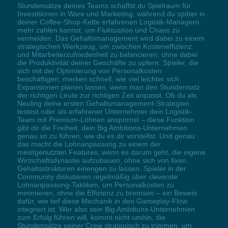
Stundensätze deines Teams schaffst du Spielraum für
Investitionen in Ware und Marketing, während du später in
deiner Coffee-Shop-Kette erfahrenen Logistik-Managern
mehr zahlen kannst, um Fluktuation und Chaos zu
vermeiden. Das Gehaltsmanagement wird dabei zu einem
strategischen Werkzeug, um zwischen Kosteneffizienz
und Mitarbeiterzufriedenheit zu balancieren, ohne dabei
die Produktivität deiner Geschäfte zu opfern. Spieler, die
sich mit der Optimierung von Personalkosten
beschäftigen, merken schnell, wie viel leichter sich
Expansionen planen lassen, wenn man den Stundensatz
der richtigen Leute zur richtigen Zeit anpasst. Ob du als
Neuling deine ersten Gehaltsmanagement-Strategien
testest oder als erfahrener Unternehmer dein Logistik-
Team mit Premium-Löhnen anspornst – diese Funktion
gibt dir die Freiheit, dein Big Ambitions-Unternehmen
genau so zu führen, wie du es dir vorstellst. Und genau
das macht die Lohnanpassung zu einem der
meistgenutzten Features, wenn es darum geht, die eigene
Wirtschaftsdynastie aufzubauen, ohne sich von fixen
Gehaltsstrukturen einengen zu lassen. Spieler in der
Community diskutieren regelmäßig über cleverste
Lohnanpassung-Taktiken, um Personalkosten zu
minimieren, ohne die Effizienz zu bremsen – ein Beweis
dafür, wie tief diese Mechanik in den Gameplay-Flow
integriert ist. Wer also sein Big Ambitions-Unternehmen
zum Erfolg führen will, kommt nicht umhin, die
Stundensätze seiner Crew strategisch zu trimmen, um