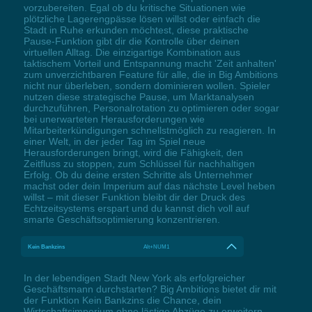
vorzubereiten. Egal ob du kritische Situationen wie
plötzliche Lagerengpässe lösen willst oder einfach die
Stadt in Ruhe erkunden möchtest, diese praktische
Pause-Funktion gibt dir die Kontrolle über deinen
virtuellen Alltag. Die einzigartige Kombination aus
taktischem Vorteil und Entspannung macht 'Zeit anhalten'
zum unverzichtbaren Feature für alle, die in Big Ambitions
nicht nur überleben, sondern dominieren wollen. Spieler
nutzen diese strategische Pause, um Marktanalysen
durchzuführen, Personalrotation zu optimieren oder sogar
bei unerwarteten Herausforderungen wie
Mitarbeiterkündigungen schnellstmöglich zu reagieren. In
einer Welt, in der jeder Tag im Spiel neue
Herausforderungen bringt, wird die Fähigkeit, den
Zeitfluss zu stoppen, zum Schlüssel für nachhaltigen
Erfolg. Ob du deine ersten Schritte als Unternehmer
machst oder dein Imperium auf das nächste Level heben
willst – mit dieser Funktion bleibt dir der Druck des
Echtzeitsystems erspart und du kannst dich voll auf
smarte Geschäftsoptimierung konzentrieren.
Kein Bankzins
Alt+NUM1
In der lebendigen Stadt New York als erfolgreicher
Geschäftsmann durchstarten? Big Ambitions bietet dir mit
der Funktion Kein Bankzins die Chance, dein
Wirtschaftsimperium ohne lästige Abzüge zu erweitern.