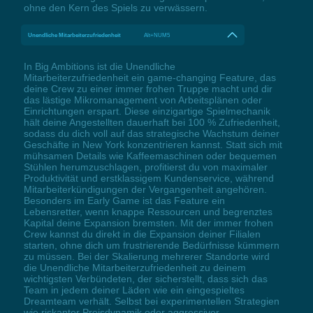
ohne den Kern des Spiels zu verwässern.
Unendliche Mitarbeiterzufriedenheit
Alt+NUM5
In Big Ambitions ist die Unendliche
Mitarbeiterzufriedenheit ein game-changing Feature, das
deine Crew zu einer immer frohen Truppe macht und dir
das lästige Mikromanagement von Arbeitsplänen oder
Einrichtungen erspart. Diese einzigartige Spielmechanik
hält deine Angestellten dauerhaft bei 100 % Zufriedenheit,
sodass du dich voll auf das strategische Wachstum deiner
Geschäfte in New York konzentrieren kannst. Statt sich mit
mühsamen Details wie Kaffeemaschinen oder bequemen
Stühlen herumzuschlagen, profitierst du von maximaler
Produktivität und erstklassigem Kundenservice, während
Mitarbeiterkündigungen der Vergangenheit angehören.
Besonders im Early Game ist das Feature ein
Lebensretter, wenn knappe Ressourcen und begrenztes
Kapital deine Expansion bremsten. Mit der immer frohen
Crew kannst du direkt in die Expansion deiner Filialen
starten, ohne dich um frustrierende Bedürfnisse kümmern
zu müssen. Bei der Skalierung mehrerer Standorte wird
die Unendliche Mitarbeiterzufriedenheit zu deinem
wichtigsten Verbündeten, der sicherstellt, dass sich das
Team in jedem deiner Läden wie ein eingespieltes
Dreamteam verhält. Selbst bei experimentellen Strategien
wie riskanter Preisdynamik oder aggressiver