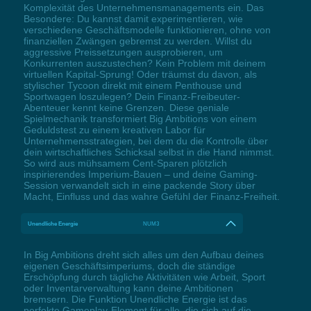
Komplexität des Unternehmensmanagements ein. Das
Besondere: Du kannst damit experimentieren, wie
verschiedene Geschäftsmodelle funktionieren, ohne von
finanziellen Zwängen gebremst zu werden. Willst du
aggressive Preissetzungen ausprobieren, um
Konkurrenten auszustechen? Kein Problem mit deinem
virtuellen Kapital-Sprung! Oder träumst du davon, als
stylischer Tycoon direkt mit einem Penthouse und
Sportwagen loszulegen? Dein Finanz-Freibeuter-
Abenteuer kennt keine Grenzen. Diese geniale
Spielmechanik transformiert Big Ambitions von einem
Geduldstest zu einem kreativen Labor für
Unternehmensstrategien, bei dem du die Kontrolle über
dein wirtschaftliches Schicksal selbst in die Hand nimmst.
So wird aus mühsamem Cent-Sparen plötzlich
inspirierendes Imperium-Bauen – und deine Gaming-
Session verwandelt sich in eine packende Story über
Macht, Einfluss und das wahre Gefühl der Finanz-Freiheit.
Unendliche Energie
NUM3
In Big Ambitions dreht sich alles um den Aufbau deines
eigenen Geschäftsimperiums, doch die ständige
Erschöpfung durch tägliche Aktivitäten wie Arbeit, Sport
oder Inventarverwaltung kann deine Ambitionen
bremsern. Die Funktion Unendliche Energie ist das
perfekte Gameplay-Element für alle, die sich auf die