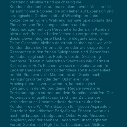
vollständig eliminiert und gleichzeitig die
Kundenzufriedenheit auf maximalem Level hält – perfekt
für ambitionierte Spieler, die sich lieber auf Expansion und
strategisches Denken statt auf Wischlappen-Jobs
konzentrieren wollen. Während normale Spielabläufe das
Platzieren von Reinigungsstationen und das
Mikromanagement von Personal erfordern, um Kunden
nicht durch dreckige Ladenflächen zu vergraulen, bietet
dieser clever integrierte Hack eine elegante Lösung:
Deine Geschäfte bleiben dauerhaft sauber, egal wie viele
Kunden durch die Türen strömen oder wie knapp deine
Ressourcen in den frühen Spielphasen sind. Besonders
profitabel zeigt sich das Feature bei der Skalierung
mehrerer Filialen in hektischen Stadtteilen wie Garment
District oder Hell’s Kitchen, wo sich der Zeitaufwand für
Ladenmanagement und Bodenpflege sonst exponentiell
erhöht. Statt wertvolle Minuten mit der Suche nach
Reinigungskräften oder dem Optimieren von
Arbeitsplänen zu verschwenden, kannst du jetzt
vollständig in den Aufbau deiner Regale investieren,
Preiskampagnen starten und dein Branding schärfen. Der
Automatisierungseffekt spart nicht nur Zeit, sondern
verhindert auch Umsatzverluste durch unzufriedene
Kunden – eine Win-Win-Situation für Tycoon-Aspiranten.
Gerade in den kritischen Early-Game-Phasen, wenn du
noch mit knappem Budget und Onkel-Freds-Missionen
jonglierst, wird der saubere Laden zum unschlagbaren
Vorteil. Spieler, die High-Traffic-Locations wie Midtown