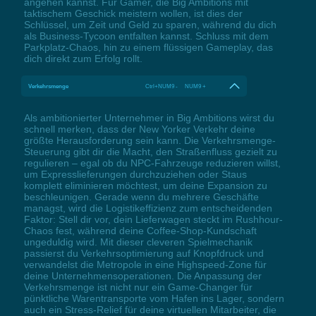
angehen kannst. Für Gamer, die Big Ambitions mit
taktischem Geschick meistern wollen, ist dies der
Schlüssel, um Zeit und Geld zu sparen, während du dich
als Business-Tycoon entfalten kannst. Schluss mit dem
Parkplatz-Chaos, hin zu einem flüssigen Gameplay, das
dich direkt zum Erfolg rollt.
Verkehrsmenge
Ctrl+NUM9 - NUM9 +
Als ambitionierter Unternehmer in Big Ambitions wirst du
schnell merken, dass der New Yorker Verkehr deine
größte Herausforderung sein kann. Die Verkehrsmenge-
Steuerung gibt dir die Macht, den Straßenfluss gezielt zu
regulieren – egal ob du NPC-Fahrzeuge reduzieren willst,
um Expresslieferungen durchzuziehen oder Staus
komplett eliminieren möchtest, um deine Expansion zu
beschleunigen. Gerade wenn du mehrere Geschäfte
managst, wird die Logistikeffizienz zum entscheidenden
Faktor: Stell dir vor, dein Lieferwagen steckt im Rushhour-
Chaos fest, während deine Coffee-Shop-Kundschaft
ungeduldig wird. Mit dieser cleveren Spielmechanik
passierst du Verkehrsoptimierung auf Knopfdruck und
verwandelst die Metropole in eine Highspeed-Zone für
deine Unternehmensoperationen. Die Anpassung der
Verkehrsmenge ist nicht nur ein Game-Changer für
pünktliche Warentransporte vom Hafen ins Lager, sondern
auch ein Stress-Relief für deine virtuellen Mitarbeiter, die