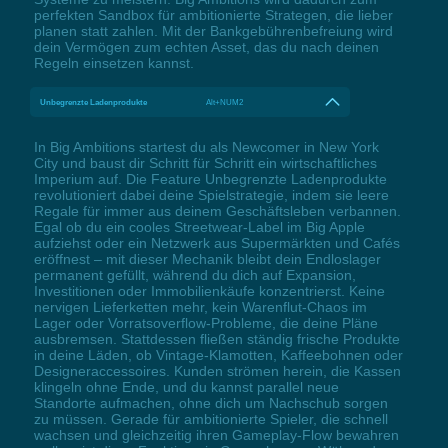
perfekten Sandbox für ambitionierte Strategen, die lieber
planen statt zahlen. Mit der Bankgebührenbefreiung wird
dein Vermögen zum echten Asset, das du nach deinen
Regeln einsetzen kannst.
Unbegrenzte Ladenprodukte
Alt+NUM2
In Big Ambitions startest du als Newcomer in New York
City und baust dir Schritt für Schritt ein wirtschaftliches
Imperium auf. Die Feature Unbegrenzte Ladenprodukte
revolutioniert dabei deine Spielstrategie, indem sie leere
Regale für immer aus deinem Geschäftsleben verbannen.
Egal ob du ein cooles Streetwear-Label im Big Apple
aufziehst oder ein Netzwerk aus Supermärkten und Cafés
eröffnest – mit dieser Mechanik bleibt dein Endloslager
permanent gefüllt, während du dich auf Expansion,
Investitionen oder Immobilienkäufe konzentrierst. Keine
nervigen Lieferketten mehr, kein Warenflut-Chaos im
Lager oder Vorratsoverflow-Probleme, die deine Pläne
ausbremsen. Stattdessen fließen ständig frische Produkte
in deine Läden, ob Vintage-Klamotten, Kaffeebohnen oder
Designeraccessoires. Kunden strömen herein, die Kassen
klingeln ohne Ende, und du kannst parallel neue
Standorte aufmachen, ohne dich um Nachschub sorgen
zu müssen. Gerade für ambitionierte Spieler, die schnell
wachsen und gleichzeitig ihren Gameplay-Flow bewahren