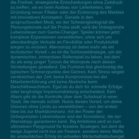
die Freiheit, strategische Entscheidungen ohne Zeitdruck
zu treffen, sei es beim Ausbau von Lieferketten, der
Gründung neuer Filialen oder der Eroberung des Marktes
mit innovativen Konzepten. Gerade in den
anspruchsvollen Modi, wo der Schwierigkeitsgrad die
Planungskünste auf die Probe stellt, wird die Unbegrenzte
Lebensdauer zum Game-Changer: Spieler können jetzt
komplexe Expansionen verwirklichen, ohne sich um
altersbedingte Verluste an Flexibilität oder Produktivität
sorgen zu müssen. Altersstopp ist dabei mehr als ein
technischer Vorteil – es ist die Schlüsselstrategie, um ein
dynamisches, immersives Rollenspiel zu leben, bei dem
du als ewig junger Tycoon die Metropole nach deinen
Vorstellungen gestaltest. Die Funktion löst gleichzeitig die
typischen Schmerzpunkte des Genres: Kein Stress wegen
verstreichen der Zeit, keine Kompromisse bei der
Mitarbeiterführung und keine Abstriche beim
Geschäftswachstum. Egal ob du dich für schnelle Erfolge
oder langfristige Imperiumsbildung entscheidest, Kein
Altern gibt dir die Kontrolle über dein Schicksal in einer
Stadt, die niemals schläft. Nutze diesen Vorteil, um deine
Visionen ohne Limits zu verwirklichen – von der ersten
Idee bis zur Marktdominanz, mit der Power der
Unbegrenzten Lebensdauer und der Konsistenz, die nur
Altersstopp garantieren kann. Big Ambitions wird so zum
ultimativen Playground für kreative Strategen, bei dem die
ewige Jugend nicht nur ein Feature, sondern deine Waffe
für unsterblichen Erfolg im virtuellen Wirtschaftsdschungel