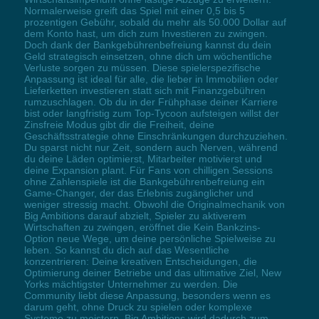
Normalerweise greift das Spiel mit einer 0,5 bis 5
prozentigen Gebühr, sobald du mehr als 50.000 Dollar auf
dem Konto hast, um dich zum Investieren zu zwingen.
Doch dank der Bankgebührenbefreiung kannst du dein
Geld strategisch einsetzen, ohne dich um wöchentliche
Verluste sorgen zu müssen. Diese spielerspezifische
Anpassung ist ideal für alle, die lieber in Immobilien oder
Lieferketten investieren statt sich mit Finanzgebühren
rumzuschlagen. Ob du in der Frühphase deiner Karriere
bist oder langfristig zum Top-Tycoon aufsteigen willst der
Zinsfreie Modus gibt dir die Freiheit, deine
Geschäftsstrategie ohne Einschränkungen durchzuziehen.
Du sparst nicht nur Zeit, sondern auch Nerven, während
du deine Läden optimierst, Mitarbeiter motivierst und
deine Expansion plant. Für Fans von chilligen Sessions
ohne Zahlenspiele ist die Bankgebührenbefreiung ein
Game-Changer, der das Erlebnis zugänglicher und
weniger stressig macht. Obwohl die Originalmechanik von
Big Ambitions darauf abzielt, Spieler zu aktiverem
Wirtschaften zu zwingen, eröffnet die Kein Bankzins-
Option neue Wege, um deine persönliche Spielweise zu
leben. So kannst du dich auf das Wesentliche
konzentrieren: Deine kreativen Entscheidungen, die
Optimierung deiner Betriebe und das ultimative Ziel, New
Yorks mächtigster Unternehmer zu werden. Die
Community liebt diese Anpassung, besonders wenn es
darum geht, ohne Druck zu spielen oder komplexe
Systeme zu meistern. Big Ambitions wird dadurch zum