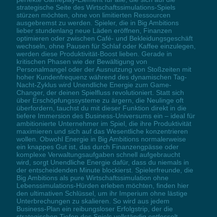
strategische Seite des Wirtschaftssimulations-Spiels
stürzen möchten, ohne von limitierten Ressourcen
ausgebremst zu werden. Spieler, die in Big Ambitions
lieber stundenlang neue Läden eröffnen, Finanzen
optimieren oder zwischen Café- und Bekleidungsgeschäft
wechseln, ohne Pausen für Schlaf oder Kaffee einzulegen,
werden diese Produktivität-Boost lieben. Gerade in
kritischen Phasen wie der Bewältigung von
Personalmangel oder der Ausnutzung von Stoßzeiten mit
hoher Kundenfrequenz während des dynamischen Tag-
Nacht-Zyklus wird Unendliche Energie zum Game-
Changer, der deinen Spielfluss revolutioniert. Statt sich
über Erschöpfungssysteme zu ärgern, die Neulinge oft
überfordern, tauchst du mit dieser Funktion direkt in die
tiefere Immersion des Business-Universums ein – ideal für
ambitionierte Unternehmer im Spiel, die ihre Produktivität
maximieren und sich auf das Wesentliche konzentrieren
wollen. Obwohl Energie in Big Ambitions normalerweise
ein knappes Gut ist, das durch Finanzengpässe oder
komplexe Verwaltungsaufgaben schnell aufgebraucht
wird, sorgt Unendliche Energie dafür, dass du niemals in
der entscheidenden Minute blockierst. Spielerfreunde, die
Big Ambitions als pure Wirtschaftssimulation ohne
Lebenssimulations-Hürden erleben möchten, finden hier
den ultimativen Schlüssel, um ihr Imperium ohne lästige
Unterbrechungen zu skalieren. So wird aus jedem
Business-Plan ein reibungsloser Erfolgstrip, der die
strategischen Tiefen des Spiels vollständig entfesselt.