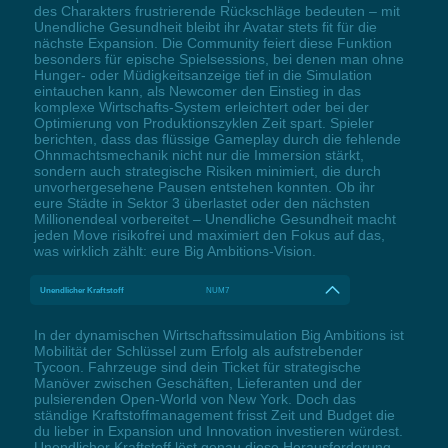
des Charakters frustrierende Rückschläge bedeuten – mit
Unendliche Gesundheit bleibt ihr Avatar stets fit für die
nächste Expansion. Die Community feiert diese Funktion
besonders für epische Spielsessions, bei denen man ohne
Hunger- oder Müdigkeitsanzeige tief in die Simulation
eintauchen kann, als Newcomer den Einstieg in das
komplexe Wirtschafts-System erleichtert oder bei der
Optimierung von Produktionszyklen Zeit spart. Spieler
berichten, dass das flüssige Gameplay durch die fehlende
Ohnmachtsmechanik nicht nur die Immersion stärkt,
sondern auch strategische Risiken minimiert, die durch
unvorhergesehene Pausen entstehen konnten. Ob ihr
eure Städte in Sektor 3 überlastet oder den nächsten
Millionendeal vorbereitet – Unendliche Gesundheit macht
jeden Move risikofrei und maximiert den Fokus auf das,
was wirklich zählt: eure Big Ambitions-Vision.
Unendlicher Kraftstoff
NUM7
In der dynamischen Wirtschaftssimulation Big Ambitions ist
Mobilität der Schlüssel zum Erfolg als aufstrebender
Tycoon. Fahrzeuge sind dein Ticket für strategische
Manöver zwischen Geschäften, Lieferanten und der
pulsierenden Open-World von New York. Doch das
ständige Kraftstoffmanagement frisst Zeit und Budget die
du lieber in Expansion und Innovation investieren würdest.
Unendlicher Kraftstoff löst genau diese Herausforderung