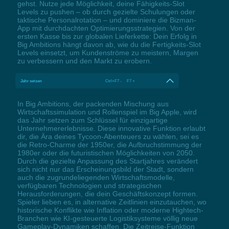
gehst. Nutze jede Möglichkeit, deine Fähigkeits-Slot
Levels zu pushen – ob durch gezielte Schulungen oder
taktische Personalrotation – und dominiere die Bizman-
App mit durchdachten Optimierungsstrategien. Von der
ersten Kasse bis zur globalen Lieferkette: Dein Erfolg in
Big Ambitions hängt davon ab, wie du die Fertigkeits-Slot
Levels einsetzt, um Kundenströme zu meistern, Margen
zu verbessern und den Markt zu erobern.
Jahr setzen
Ctrl+F7 - F7 +
In Big Ambitions, der packenden Mischung aus
Wirtschaftssimulation und Rollenspiel im Big Apple, wird
das Jahr setzen zum Schlüssel für einzigartige
Unternehmererlebnisse. Diese innovative Funktion erlaubt
dir, die Ära deines Tycoon-Abenteuers zu wählen, sei es
die Retro-Charme der 1950er, die Aufbruchstimmung der
1980er oder die futuristischen Möglichkeiten von 2050.
Durch die gezielte Anpassung des Startjahres verändert
sich nicht nur das Erscheinungsbild der Stadt, sondern
auch die zugrundeliegenden Wirtschaftsmodelle,
verfügbaren Technologien und strategischen
Herausforderungen, die dein Geschäftskonzept formen.
Spieler lieben es, in alternative Zeitlinien einzutauchen, wo
historische Konflikte wie Inflation oder moderne Hightech-
Branchen wie KI-gesteuerte Logistiksysteme völlig neue
Gameplay-Dynamiken schaffen. Die Zeitreise-Funktion