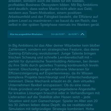
arbeiten, sondern auch die Basis für ein stabiles,
profitables Business-Ökosystem bilden. Mit Big Ambitions
wird deutlich, dass wahre Macht nicht allein aus Geld,
sondern aus Team-Motivation, einem positiven
Arbeitsumfeld und der Fähigkeit besteht, die Effizienz auf
jedem Level zu maximieren – so baust du ein Reich, das
selbst in der späten Spielphase niemals ins Wanken gerät.
Alter des ausgewählten Mitarbeiters
Ctrl+Alt+NUM7 - Alt+NUM7 +
In Big Ambitions ist das Alter deiner Mitarbeiter kein bloßer
Zahlenwert, sondern ein strategisches Feature, das deine
Gaming-Erfahrung revolutioniert. Junge Talente bringen
frischen Schwung und schnelle Lernbereitschaft mit –
perfekt für dynamische Teambuilding-Aktionen, bei denen
du ihre Skills durch gezieltes Training kontinuierlich leveln
kannst. Gleichzeitig sorgen erfahrene Veteranen für
Effizienzsteigerung auf Expertenniveau, da ihr Wissen
komplexe Projekte beschleunigt und Fehlentscheidungen
minimiert. Diese Mechanik erlaubt es dir, dein virtuelles
Unternehmen flexibel anzupassen: Ob du eine neue
Filiale gründest und junge, energiegeladene Angestellte
für kreative Lösungen brauchst oder in Verhandlungen mit
Lieferanten auf die Stabilität alter Hasen setzt – jede
Situation wird zum Gamechanger. Spieler im Alter von 20
bis 30 Jahren lieben diese Depth, da sie realitätsnahe
Simulation mit tiefgründiger Strategie kombiniert. Hohe