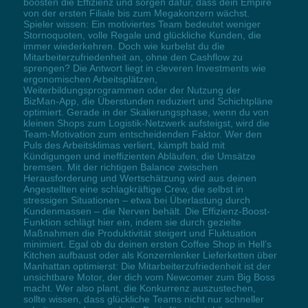
boosten die Effizienz und sorgen dafür, dass dein Empire
von der ersten Filiale bis zum Megakonzern wächst.
Spieler wissen: Ein motiviertes Team bedeutet weniger
Stornoquoten, volle Regale und glückliche Kunden, die
immer wiederkehren. Doch wie kurbelst du die
Mitarbeiterzufriedenheit an, ohne den Cashflow zu
sprengen? Die Antwort liegt in cleveren Investments wie
ergonomischen Arbeitsplätzen,
Weiterbildungsprogrammen oder der Nutzung der
BizMan-App, die Überstunden reduziert und Schichtpläne
optimiert. Gerade in der Skalierungsphase, wenn du von
kleinen Shops zum Logistik-Netzwerk aufsteigst, wird die
Team-Motivation zum entscheidenden Faktor. Wer den
Puls des Arbeitsklimas verliert, kämpft bald mit
Kündigungen und ineffizienten Abläufen, die Umsätze
bremsen. Mit der richtigen Balance zwischen
Herausforderung und Wertschätzung wird aus deinen
Angestellten eine schlagkräftige Crew, die selbst in
stressigen Situationen – etwa bei Überlastung durch
Kundenmassen – die Nerven behält. Die Effizienz-Boost-
Funktion schlägt hier ein, indem sie durch gezielte
Maßnahmen die Produktivität steigert und Fluktuation
minimiert. Egal ob du deinen ersten Coffee Shop in Hell’s
Kitchen aufbaust oder als Konzernlenker Lieferketten über
Manhattan optimierst: Die Mitarbeiterzufriedenheit ist der
unsichtbare Motor, der dich vom Newcomer zum Big Boss
macht. Wer also plant, die Konkurrenz auszustechen,
sollte wissen, dass glückliche Teams nicht nur schneller