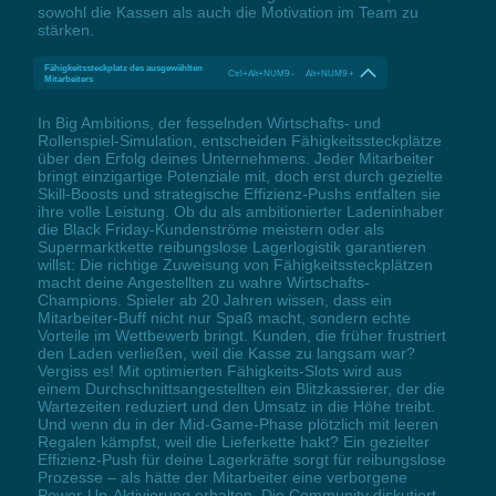
sowohl die Kassen als auch die Motivation im Team zu
stärken.
Fähigkeitssteckplatz des ausgewählten
Ctrl+Alt+NUM9 - Alt+NUM9 +
Mitarbeiters
In Big Ambitions, der fesselnden Wirtschafts- und
Rollenspiel-Simulation, entscheiden Fähigkeitssteckplätze
über den Erfolg deines Unternehmens. Jeder Mitarbeiter
bringt einzigartige Potenziale mit, doch erst durch gezielte
Skill-Boosts und strategische Effizienz-Pushs entfalten sie
ihre volle Leistung. Ob du als ambitionierter Ladeninhaber
die Black Friday-Kundenströme meistern oder als
Supermarktkette reibungslose Lagerlogistik garantieren
willst: Die richtige Zuweisung von Fähigkeitssteckplätzen
macht deine Angestellten zu wahre Wirtschafts-
Champions. Spieler ab 20 Jahren wissen, dass ein
Mitarbeiter-Buff nicht nur Spaß macht, sondern echte
Vorteile im Wettbewerb bringt. Kunden, die früher frustriert
den Laden verließen, weil die Kasse zu langsam war?
Vergiss es! Mit optimierten Fähigkeits-Slots wird aus
einem Durchschnittsangestellten ein Blitzkassierer, der die
Wartezeiten reduziert und den Umsatz in die Höhe treibt.
Und wenn du in der Mid-Game-Phase plötzlich mit leeren
Regalen kämpfst, weil die Lieferkette hakt? Ein gezielter
Effizienz-Push für deine Lagerkräfte sorgt für reibungslose
Prozesse – als hätte der Mitarbeiter eine verborgene
Power-Up-Aktivierung erhalten. Die Community diskutiert