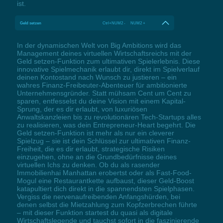
ist.
Geld setzen
Ctrl+NUM2 - NUM2 +
In der dynamischen Welt von Big Ambitions wird das
Management deines virtuellen Wirtschaftsreichs mit der
Geld setzen-Funktion zum ultimativen Spielerlebnis. Diese
innovative Spielmechanik erlaubt dir, direkt im Spielverlauf
deinen Kontostand nach Wunsch zu justieren – ein
wahres Finanz-Freibeuter-Abenteuer für ambitionierte
Unternehmensgründer. Statt mühsam Cent um Cent zu
sparen, entfesselst du deine Vision mit einem Kapital-
Sprung, der es dir erlaubt, von luxuriösen
Anwaltskanzleien bis zu revolutionären Tech-Startups alles
zu realisieren, was dein Entrepreneur-Heart begehrt. Die
Geld setzen-Funktion ist mehr als nur ein cleverer
Spielzug – sie ist dein Schlüssel zur ultimativen Finanz-
Freiheit, die es dir erlaubt, strategische Risiken
einzugehen, ohne an die Grundbedürfnisse deines
virtuellen Ichs zu denken. Ob du als rasender
Immobilienhai Manhattan erobertst oder als Fast-Food-
Mogul eine Restaurantkette aufbaust, dieser Geld-Boost
katapultiert dich direkt in die spannendsten Spielphasen.
Vergiss die nervenaufreibenden Anfangshürden, bei
denen selbst die Mietzahlung zum Kopfzerbrechen führte
– mit dieser Funktion startest du quasi als digitale
Wirtschaftslegende und tauchst sofort in die faszinierende