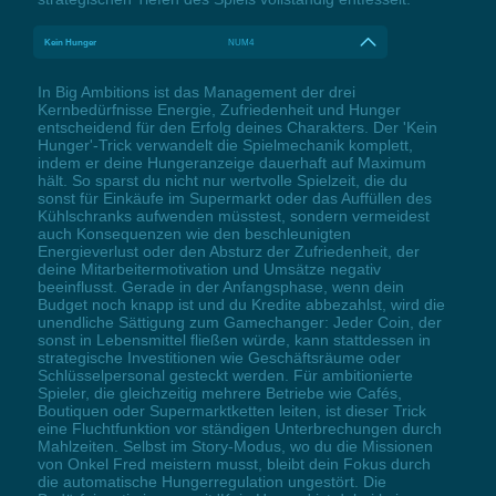
Kein Hunger
NUM4
In Big Ambitions ist das Management der drei
Kernbedürfnisse Energie, Zufriedenheit und Hunger
entscheidend für den Erfolg deines Charakters. Der 'Kein
Hunger'-Trick verwandelt die Spielmechanik komplett,
indem er deine Hungeranzeige dauerhaft auf Maximum
hält. So sparst du nicht nur wertvolle Spielzeit, die du
sonst für Einkäufe im Supermarkt oder das Auffüllen des
Kühlschranks aufwenden müsstest, sondern vermeidest
auch Konsequenzen wie den beschleunigten
Energieverlust oder den Absturz der Zufriedenheit, der
deine Mitarbeitermotivation und Umsätze negativ
beeinflusst. Gerade in der Anfangsphase, wenn dein
Budget noch knapp ist und du Kredite abbezahlst, wird die
unendliche Sättigung zum Gamechanger: Jeder Coin, der
sonst in Lebensmittel fließen würde, kann stattdessen in
strategische Investitionen wie Geschäftsräume oder
Schlüsselpersonal gesteckt werden. Für ambitionierte
Spieler, die gleichzeitig mehrere Betriebe wie Cafés,
Boutiquen oder Supermarktketten leiten, ist dieser Trick
eine Fluchtfunktion vor ständigen Unterbrechungen durch
Mahlzeiten. Selbst im Story-Modus, wo du die Missionen
von Onkel Fred meistern musst, bleibt dein Fokus durch
die automatische Hungerregulation ungestört. Die