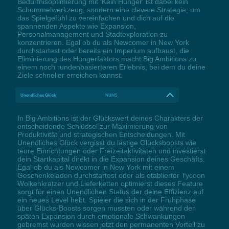
Bedürfnisoptimierung mit 'Kein Hunger' ist dabei kein
Schummelwerkzeug, sondern eine clevere Strategie, um
das Spielgefühl zu vereinfachen und dich auf die
spannenden Aspekte wie Expansion,
Personalmanagement und Stadtexploration zu
konzentrieren. Egal ob du als Newcomer in New York
durchstartest oder bereits ein Imperium aufbaust, die
Eliminierung des Hungerfaktors macht Big Ambitions zu
einem noch rundenbasierteren Erlebnis, bei dem du deine
Ziele schneller erreichen kannst.
Unendliches Glück
NUM5
In Big Ambitions ist der Glückswert deines Charakters der
entscheidende Schlüssel zur Maximierung von
Produktivität und strategischen Entscheidungen. Mit
Unendliches Glück vergisst du lästige Glücksboosts wie
teure Einrichtungen oder Freizeitaktivitäten und investierst
dein Startkapital direkt in die Expansion deines Geschäfts.
Egal ob du als Newcomer in New York mit einem
Geschenkeladen durchstartest oder als etablierter Tycoon
Wolkenkratzer und Lieferketten optimierst dieses Feature
sorgt für einen Unendlichen Status der deine Effizienz auf
ein neues Level hebt. Spieler die sich in der Frühphase
über Glücks-Boosts sorgen mussten oder während der
späten Expansion durch emotionale Schwankungen
gebremst wurden wissen jetzt den permanenten Vorteil zu