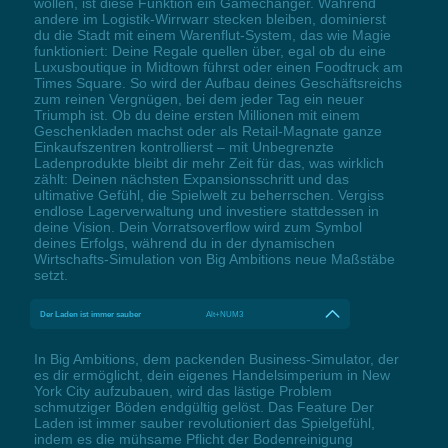
wollen, ist diese Funktion ein Gamechanger. Während
andere im Logistik-Wirrwarr stecken bleiben, dominierst
du die Stadt mit einem Warenflut-System, das wie Magie
funktioniert: Deine Regale quellen über, egal ob du eine
Luxusboutique in Midtown führst oder einen Foodtruck am
Times Square. So wird der Aufbau deines Geschäftsreichs
zum reinen Vergnügen, bei dem jeder Tag ein neuer
Triumph ist. Ob du deine ersten Millionen mit einem
Geschenkladen machst oder als Retail-Magnate ganze
Einkaufszentren kontrollierst – mit Unbegrenzte
Ladenprodukte bleibt dir mehr Zeit für das, was wirklich
zählt: Deinen nächsten Expansionsschritt und das
ultimative Gefühl, die Spielwelt zu beherrschen. Vergiss
endlose Lagerverwaltung und investiere stattdessen in
deine Vision. Dein Vorratsoverflow wird zum Symbol
deines Erfolgs, während du in der dynamischen
Wirtschafts-Simulation von Big Ambitions neue Maßstäbe
setzt.
Der Laden ist immer sauber
Alt+NUM3
In Big Ambitions, dem packenden Business-Simulator, der
es dir ermöglicht, dein eigenes Handelsimperium in New
York City aufzubauen, wird das lästige Problem
schmutziger Böden endgültig gelöst. Das Feature Der
Laden ist immer sauber revolutioniert das Spielgefühl,
indem es die mühsame Pflicht der Bodenreinigung