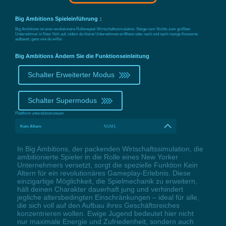
Big Ambitions Spieleinführung：
Big Ambitions ist eine revolutionäre Rollenspiel-Wirtschaftssimulation. Steige vom Nichts zum größten
Unternehmer in New York auf, indem du kleine Unternehmen eröffnest oder nach und nach riesige Konzerne
aufbaust, ganz wie du willst.
Big Ambitions Ändern Sie die Funktionseinleitung
Schalter Erweiterter Modus
Schalter Supermodus
Plattform unterstützen:
steam
Kein Altern
NUM1
In Big Ambitions, der packenden Wirtschaftssimulation, die
ambitionierte Spieler in die Rolle eines New Yorker
Unternehmers versetzt, sorgt die spezielle Funktion Kein
Altern für ein revolutionäres Gameplay-Erlebnis. Diese
einzigartige Möglichkeit, die Spielmechanik zu erweitern,
hält deinen Charakter dauerhaft jung und verhindert
jegliche altersbedingten Einschränkungen – ideal für alle,
die sich voll auf den Aufbau ihres Geschäftsreiches
konzentrieren wollen. Ewige Jugend bedeutet hier nicht
nur maximale Energie und Zufriedenheit, sondern auch