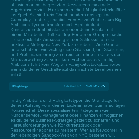
oft, wie man mit begrenzten Ressourcen maximale
Ergebnisse erzielt: Hier kommen die Fähigkeitssteckplätze
ins Spiel. Sie sind kein Cheat, sondern das legitime
Gameplay-Feature, das dich vom Einzelhändler zum Big
Ambitions-Tycoon transformiert. Egal ob du die
Kundenzufriedenheit steigern oder deine Filialen mit
einem Mitarbeiter-Buff zur Top-Performer-Gruppe machst
– die Steckplatz-Anpassung ist der Schlüssel, um die
hektische Metropole New York zu erobern. Viele Gamer
unterschätzen, wie wichtig diese Slots sind, um Skalierung
und Profitmaximierung zu erreichen, ohne im Chaos der
Mikroverwaltung zu versinken. Probier es aus: In Big
Ambitions führt kein Weg am Fähigkeitssteckplatz vorbei,
wenn du deine Geschäfte auf das nächste Level pushen
willst!
Fähigkeitstyp
Ctrl+Alt+NUM0 - Alt+NUM0 +
In Big Ambitions sind Fähigkeitstypen die Grundlage für
deinen Aufstieg vom kleinen Ladeninhaber zum mächtigen
Konzernchef. Diese spezialisierten Kategorien wie
Kundenservice, Management oder Finanzen ermöglichen
es dir, deine Business-Strategie gezielt zu schärfen und
Herausforderungen wie Konkurrenzdruck oder
Ressourcenknappheit zu meistern. Wer als Newcomer in
der lebendigen Sandbox-Welt von NYC bestehen will,