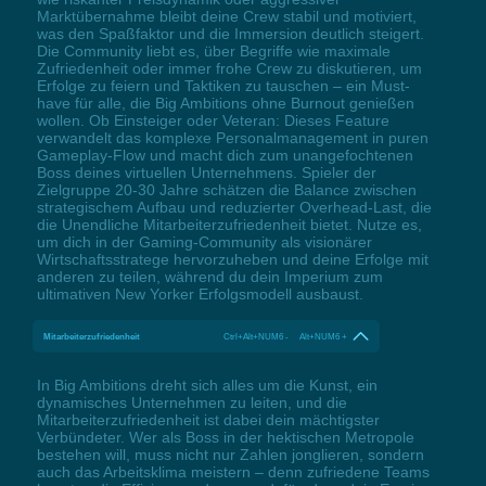
Marktübernahme bleibt deine Crew stabil und motiviert,
was den Spaßfaktor und die Immersion deutlich steigert.
Die Community liebt es, über Begriffe wie maximale
Zufriedenheit oder immer frohe Crew zu diskutieren, um
Erfolge zu feiern und Taktiken zu tauschen – ein Must-
have für alle, die Big Ambitions ohne Burnout genießen
wollen. Ob Einsteiger oder Veteran: Dieses Feature
verwandelt das komplexe Personalmanagement in puren
Gameplay-Flow und macht dich zum unangefochtenen
Boss deines virtuellen Unternehmens. Spieler der
Zielgruppe 20-30 Jahre schätzen die Balance zwischen
strategischem Aufbau und reduzierter Overhead-Last, die
die Unendliche Mitarbeiterzufriedenheit bietet. Nutze es,
um dich in der Gaming-Community als visionärer
Wirtschaftsstratege hervorzuheben und deine Erfolge mit
anderen zu teilen, während du dein Imperium zum
ultimativen New Yorker Erfolgsmodell ausbaust.
Mitarbeiterzufriedenheit
Ctrl+Alt+NUM6 - Alt+NUM6 +
In Big Ambitions dreht sich alles um die Kunst, ein
dynamisches Unternehmen zu leiten, und die
Mitarbeiterzufriedenheit ist dabei dein mächtigster
Verbündeter. Wer als Boss in der hektischen Metropole
bestehen will, muss nicht nur Zahlen jonglieren, sondern
auch das Arbeitsklima meistern – denn zufriedene Teams