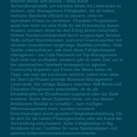
braucht starke Skill-Boosts – etwa durch
Verhandlungstaktik, um lukrative Deals mit Lieferanten zu
sichern, oder Management-Fähigkeiten, die dir helfen,
mehrere Standorte effizient zu steuern, ohne im
operativen Chaos zu versinken. Charakter-Progression
spielt hier nicht nur eine Rolle für die Entwicklung deines
Avatars, sondern direkt für den Erfolg deines Geschäfts:
Höhere Kundenzufriedenheit durch ausgeprägte Service-
Skills sichert Stammkunden, während Finanzexperten mit
cleveren Investitionen langfristige Stabilität schaffen. Viele
Spieler unterschätzen, wie stark diese Fähigkeitstypen
interagieren – ein Café-Netzwerk mit Top-Management
läuft nicht nur profitabler, sondern gibt dir mehr Zeit, um in
der dynamischen Spielwelt strategisch zu agieren.
Community-Experten aus Foren wie Steam teilen oft
Tipps, wie man die Lernkurve verkürzt, indem man etwa
bei Start-Up-Phasen prioritär Business-Management-
Level tankt. Die richtige Balance zwischen Skill-Boost und
Charakter-Progression entscheidet, ob du als
Einzelkämpfer im Einzelhandel stagnierst oder die Stadt
eroberst. Nutze diese Systeme clever, um aus deinen
Ambitionen Realität zu schaffen – kein müßiges
Mikromanagement mehr, sondern smartere
Entscheidungen durch gezielte Fähigkeitsentwicklung. Ob
du dich für die harten Finanzgeschicke oder die Kunst der
Verhandlung entscheidest: Jeder Fähigkeitstyp in Big
Ambitions ist ein Türöffner für neue Spielstrategien und
epische Unternehmenswachstumsmomente.