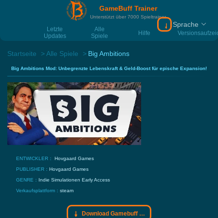
GameBuff Trainer
Unterstützt über 7000 Spieltrainer
Sprache
Download Gamebu
Letzte
Alle
Hilfe
Versionsaufze
Updates
Spiele
Startseite
Alle Spiele
Big Ambitions
Big Ambitions Mod: Unbegrenzte Lebenskraft & Geld-Boost für epische Expansion!
ENTWICKLER：
Hovgaard Games
PUBLISHER：
Hovgaard Games
GENRE：
Indie
Simulationen
Early Access
Verkaufsplattform：
steam
Download Gamebuff Trainer