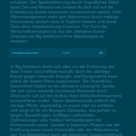
schätzen. Die Spieloptimierung durch Unendliches Glück
spart Zeit und Ressourcen sodass du dich voll auf die
Entwicklung deines Imperiums konzentrieren kannst. Kein
Mikromanagement mehr kein Abbremsen durch niedrige
Glückswerte einfach stets in Topform bleiben und deine
Ziele ohne Unterbrechung erreichen. Für Fans der
Wirtschaftssimulation ist das der ultimative Game-
Changer um Big Ambitions ohne Ablenkungen zu
meistern.
Unendliche Gesundheit
NUM6
In Big Ambitions dreht sich alles um die Eroberung der
New Yorker Geschäftslandschaft, doch der ständige
Kampf gegen sinkende Energie- und Hungerwerte kann
selbst die besten Pläne ausbremsen. Die Unendliche
Gesundheit-Option ist die ultimative Lösung für Spieler,
die sich ohne störende Gameover-Momente durch
Ohnmacht voll auf den Aufbau ihres Wirtschaftsimperiums
konzentrieren wollen. Diese Spielmechanik entfernt die
nervige Pflicht, regelmäßig zu essen oder zu schlafen,
und sorgt so für ein flüssiges Gameplay, das perfekt zu
langen Bauaufträgen, kniffligen Lieferketten-
Optimierungen oder heißen Verhandlungen mit
Konkurrenten passt. Gerade in kritischen Phasen wie der
Eröffnung eines neuen Geschäfts oder der Rekrutierung
von Top-Mitarbeitern kann ein plötzlicher Zusammenbruch