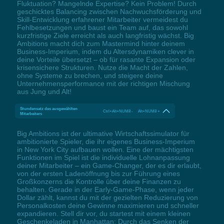
Fluktuation? Mangelnde Expertise? Kein Problem! Durch
geschicktes Balancing zwischen Nachwuchsförderung und
Skill-Entwicklung erfahrener Mitarbeiter vermeidest du
Fehlbesetzungen und baust ein Team auf, das sowohl
kurzfristige Ziele erreicht als auch langfristig wächst. Big
Ambitions macht dich zum Mastermind hinter deinem
Business-Imperium, indem du Altersdynamiken clever in
deine Vorteile übersetzt – ob für rasante Expansion oder
krisensichere Strukturen. Nutze die Macht der Zahlen,
ohne Systeme zu brechen, und steigere deine
Unternehmensperformance mit der richtigen Mischung
aus Jung und Alt!
Stundensatz des ausgewählten
Ctrl+Alt+NUM8 - Alt+NUM8 +
Mitarbeiters
Big Ambitions ist der ultimative Wirtschaftssimulator für
ambitionierte Spieler, die ihr eigenes Business-Imperium
in New York City aufbauen wollen. Eine der mächtigsten
Funktionen im Spiel ist die individuelle Lohnanpassung
deiner Mitarbeiter – ein Game-Changer, der es dir erlaubt,
von der ersten Ladenöffnung bis zur Führung eines
Großkonzerns die Kontrolle über deine Finanzen zu
behalten. Gerade in der Early-Game-Phase, wenn jeder
Dollar zählt, kannst du mit der gezielten Reduzierung von
Personalkosten deine Gewinne maximieren und schneller
expandieren. Stell dir vor, du startest mit einem kleinen
Geschenkeladen in Manhattan: Durch das Senken der