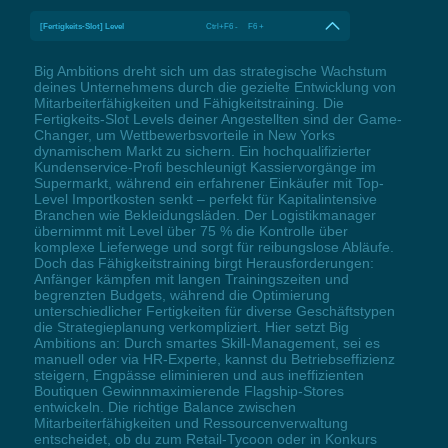
[Fertigkeits-Slot] Level
Ctrl+F6 - F6 +
Big Ambitions dreht sich um das strategische Wachstum
deines Unternehmens durch die gezielte Entwicklung von
Mitarbeiterfähigkeiten und Fähigkeitstraining. Die
Fertigkeits-Slot Levels deiner Angestellten sind der Game-
Changer, um Wettbewerbsvorteile in New Yorks
dynamischem Markt zu sichern. Ein hochqualifizierter
Kundenservice-Profi beschleunigt Kassiervorgänge im
Supermarkt, während ein erfahrener Einkäufer mit Top-
Level Importkosten senkt – perfekt für Kapitalintensive
Branchen wie Bekleidungsläden. Der Logistikmanager
übernimmt mit Level über 75 % die Kontrolle über
komplexe Lieferwege und sorgt für reibungslose Abläufe.
Doch das Fähigkeitstraining birgt Herausforderungen:
Anfänger kämpfen mit langen Trainingszeiten und
begrenzten Budgets, während die Optimierung
unterschiedlicher Fertigkeiten für diverse Geschäftstypen
die Strategieplanung verkompliziert. Hier setzt Big
Ambitions an: Durch smartes Skill-Management, sei es
manuell oder via HR-Experte, kannst du Betriebseffizienz
steigern, Engpässe eliminieren und aus ineffizienten
Boutiquen Gewinnmaximierende Flagship-Stores
entwickeln. Die richtige Balance zwischen
Mitarbeiterfähigkeiten und Ressourcenverwaltung
entscheidet, ob du zum Retail-Tycoon oder in Konkurs