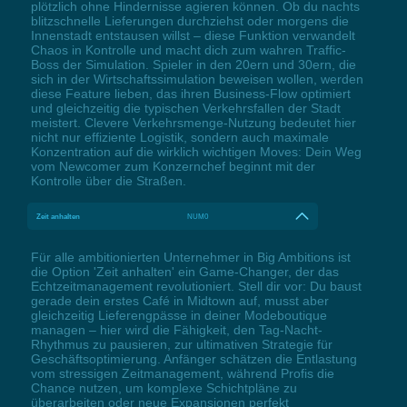
plötzlich ohne Hindernisse agieren können. Ob du nachts
blitzschnelle Lieferungen durchziehst oder morgens die
Innenstadt entstausen willst – diese Funktion verwandelt
Chaos in Kontrolle und macht dich zum wahren Traffic-
Boss der Simulation. Spieler in den 20ern und 30ern, die
sich in der Wirtschaftssimulation beweisen wollen, werden
diese Feature lieben, das ihren Business-Flow optimiert
und gleichzeitig die typischen Verkehrsfallen der Stadt
meistert. Clevere Verkehrsmenge-Nutzung bedeutet hier
nicht nur effiziente Logistik, sondern auch maximale
Konzentration auf die wirklich wichtigen Moves: Dein Weg
vom Newcomer zum Konzernchef beginnt mit der
Kontrolle über die Straßen.
Zeit anhalten
NUM0
Für alle ambitionierten Unternehmer in Big Ambitions ist
die Option 'Zeit anhalten' ein Game-Changer, der das
Echtzeitmanagement revolutioniert. Stell dir vor: Du baust
gerade dein erstes Café in Midtown auf, musst aber
gleichzeitig Lieferengpässe in deiner Modeboutique
managen – hier wird die Fähigkeit, den Tag-Nacht-
Rhythmus zu pausieren, zur ultimativen Strategie für
Geschäftsoptimierung. Anfänger schätzen die Entlastung
vom stressigen Zeitmanagement, während Profis die
Chance nutzen, um komplexe Schichtpläne zu
überarbeiten oder neue Expansionen perfekt