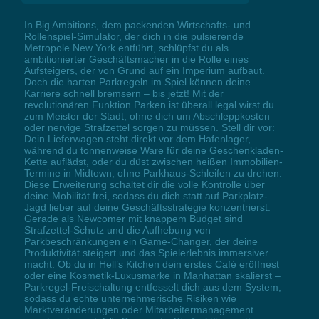
In Big Ambitions, dem packenden Wirtschafts- und
Rollenspiel-Simulator, der dich in die pulsierende
Metropole New York entführt, schlüpfst du als
ambitionierter Geschäftsmacher in die Rolle eines
Aufsteigers, der von Grund auf ein Imperium aufbaut.
Doch die harten Parkregeln im Spiel können deine
Karriere schnell bremsern – bis jetzt! Mit der
revolutionären Funktion Parken ist überall legal wirst du
zum Meister der Stadt, ohne dich um Abschleppkosten
oder nervige Strafzettel sorgen zu müssen. Stell dir vor:
Dein Lieferwagen steht direkt vor dem Hafenlager,
während du tonnenweise Ware für deine Geschenkladen-
Kette auflädst, oder du düst zwischen heißen Immobilien-
Termine in Midtown, ohne Parkhaus-Schleifen zu drehen.
Diese Erweiterung schaltet dir die volle Kontrolle über
deine Mobilität frei, sodass du dich statt auf Parkplatz-
Jagd lieber auf deine Geschäftsstrategie konzentrierst.
Gerade als Newcomer mit knappem Budget sind
Strafzettel-Schutz und die Aufhebung von
Parkbeschränkungen ein Game-Changer, der deine
Produktivität steigert und das Spielerlebnis immersiver
macht. Ob du in Hell’s Kitchen dein erstes Café eröffnest
oder eine Kosmetik-Luxusmarke in Manhattan skalierst –
Parkregel-Freischaltung entfesselt dich aus dem System,
sodass du echte unternehmerische Risiken wie
Marktveränderungen oder Mitarbeitermanagement