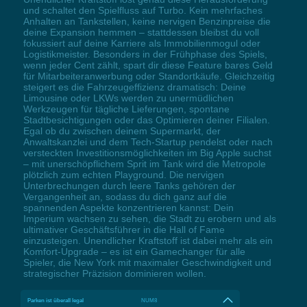
und schaltet den Spielfluss auf Turbo. Kein mehrfaches
Anhalten an Tankstellen, keine nervigen Benzinpreise die
deine Expansion hemmen – stattdessen bleibst du voll
fokussiert auf deine Karriere als Immobilienmogul oder
Logistikmeister. Besonders in der Frühphase des Spiels,
wenn jeder Cent zählt, spart dir diese Feature bares Geld
für Mitarbeiteranwerbung oder Standortkäufe. Gleichzeitig
steigert es die Fahrzeugeffizienz dramatisch: Deine
Limousine oder LKWs werden zu unermüdlichen
Werkzeugen für tägliche Lieferungen, spontane
Stadtbesichtigungen oder das Optimieren deiner Filialen.
Egal ob du zwischen deinem Supermarkt, der
Anwaltskanzlei und dem Tech-Startup pendelst oder nach
versteckten Investitionsmöglichkeiten im Big Apple suchst
– mit unerschöpflichem Sprit im Tank wird die Metropole
plötzlich zum echten Playground. Die nervigen
Unterbrechungen durch leere Tanks gehören der
Vergangenheit an, sodass du dich ganz auf die
spannenden Aspekte konzentrieren kannst: Dein
Imperium wachsen zu sehen, die Stadt zu erobern und als
ultimativer Geschäftsführer in die Hall of Fame
einzusteigen. Unendlicher Kraftstoff ist dabei mehr als ein
Komfort-Upgrade – es ist ein Gamechanger für alle
Spieler, die New York mit maximaler Geschwindigkeit und
strategischer Präzision dominieren wollen.
Parken ist überall legal
NUM8