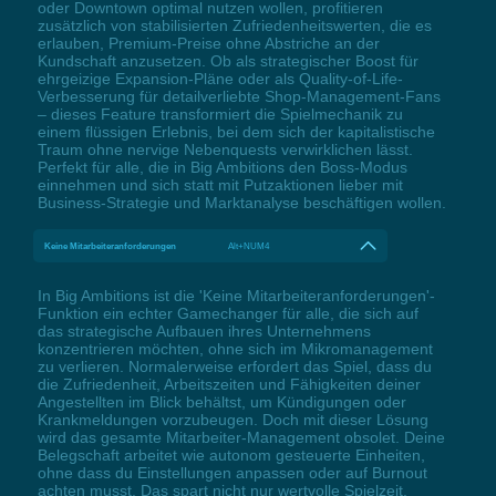
oder Downtown optimal nutzen wollen, profitieren
zusätzlich von stabilisierten Zufriedenheitswerten, die es
erlauben, Premium-Preise ohne Abstriche an der
Kundschaft anzusetzen. Ob als strategischer Boost für
ehrgeizige Expansion-Pläne oder als Quality-of-Life-
Verbesserung für detailverliebte Shop-Management-Fans
– dieses Feature transformiert die Spielmechanik zu
einem flüssigen Erlebnis, bei dem sich der kapitalistische
Traum ohne nervige Nebenquests verwirklichen lässt.
Perfekt für alle, die in Big Ambitions den Boss-Modus
einnehmen und sich statt mit Putzaktionen lieber mit
Business-Strategie und Marktanalyse beschäftigen wollen.
Keine Mitarbeiteranforderungen
Alt+NUM4
In Big Ambitions ist die 'Keine Mitarbeiteranforderungen'-
Funktion ein echter Gamechanger für alle, die sich auf
das strategische Aufbauen ihres Unternehmens
konzentrieren möchten, ohne sich im Mikromanagement
zu verlieren. Normalerweise erfordert das Spiel, dass du
die Zufriedenheit, Arbeitszeiten und Fähigkeiten deiner
Angestellten im Blick behältst, um Kündigungen oder
Krankmeldungen vorzubeugen. Doch mit dieser Lösung
wird das gesamte Mitarbeiter-Management obsolet. Deine
Belegschaft arbeitet wie autonom gesteuerte Einheiten,
ohne dass du Einstellungen anpassen oder auf Burnout
achten musst. Das spart nicht nur wertvolle Spielzeit,